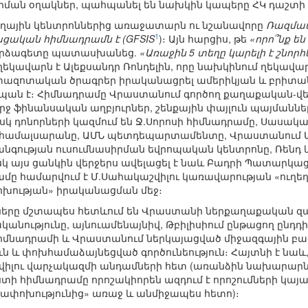
ման օղակներ, պահպանել են նախկին կապերը ՀԿ դաշտի 
եղային կենտրոններից առաջատարն ու նշանավորը
Ռազմավ
1
ցական հիմնադրամն է (GFSIS
)։ Այն հարցիս, թե
«որո՞նք ե
որձագետը պատասխանեց.
«Առաջին 5 տեղը կարելի է շնորհ
եկավարն է Ալեքսանդր Ռոնդելին, որը նախկինում ղեկավ
ետազոտական ծրագրեր իրականացրել ամերիկյան և բրիտա
պան է։ Հիմնադրամը Վրաստանում գործող քաղաքական-վե
ուրջ ֆինանսական աղբյուրներ, շենքային փայլուն պայմանն
իսկ դոնորների կազմում են Ջ.Սորոսի հիմնադրամը, Սաս
ի համալսարանը, ԱՄՆ պետդեպարտամենտը, Վրաստանում 
նգության ուսումնասիրման եվրոպական կենտրոնը, Ռենդ
սկ այս ցանկին վերջերս ավելացել է նաև Բադրի Պատարկ
ամը համարվում է Մ.Սահակաշվիլու կառավարության «ուղեղա
փոխության» իրականացման մեջ։
երը մշտապես հետևում են Վրաստանի ներքաղաքական զար
անությունը, այնուամենայնիվ, Թբիլիսիում ընթացող ընդ
։ Հիմնադրամի և Վրաստանում ներկայացված միջազգային բա
ն և փոխհամաձայնեցված գործունեություն։ Հայտնի է նա
վիլու վարչակազմի անդամների հետ (առանձին նախարարնե
ուստի հիմնադրամը որոշակիորեն ազդում է որոշումների կ
ղափոխությունից» առաջ և անմիջապես հետո)։