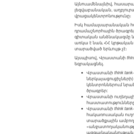
Այնուամենայնիվ, հասարա
լեզվաբանական, աղբյուր
վրացակենտրոնությունը։
Իսկ համալսարանական հաս
դրամաշնորհային ծրագրե
գիտական անձնակազմը ներ
առկա է նաև ՀՀ կրթական 
տարածված երևույթ չէ։
Այսպիսով, Վրաստանի
thi
եզրակացնել.
Վրաստանի
think tank
ներկայացուցիչների)
կենտրոններում նրա
ծրագրեր:
Վրաստանի ուղեղայի
հաստատությունները
Վրաստանի
think tank
հակառուսական ուղղ
տարածքային ամբող
«անջատողականությո
ազգայնականության,