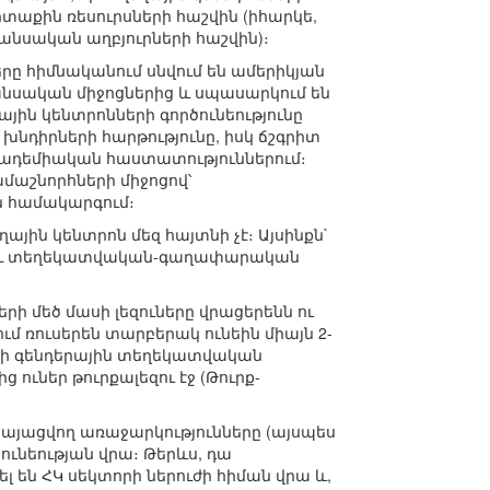
րտաքին ռեսուրսների հաշվին (իհարկե,
նանսական աղբյուրների հաշվին)։
երը հիմնականում սնվում են ամերիկյան
նսական միջոցներից և սպասարկում են
ային կենտրոնների գործունեությունը
նդիրների հարթությունը, իսկ ճշգրիտ
կադեմիական հաստատություններում։
մաշնորհների միջոցով՝
ն համակարգում։
ղային կենտրոն մեզ հայտնի չէ։ Այսինքն`
ւմ և տեղեկատվական-գաղափարական
րի մեծ մասի լեզուները վրացերենն ու
ում ռուսերեն տարբերակ ունեին միայն 2-
ի գենդերային տեղեկատվական
ց ուներ թուրքալեզու էջ (Թուրք-
կայացվող առաջարկությունները (այսպես
ունեության վրա։ Թերևս, դա
լ են ՀԿ սեկտորի ներուժի հիման վրա և,