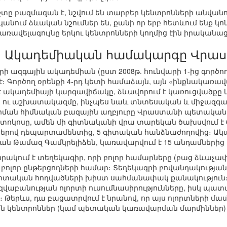
ը բազմազան է, նշվում են տարբեր կենտրոնների անվանում
նում ձևական նշումներ են, քանի որ երբ հետևում ենք կոն
 առավելագույնը երկու կենտրոնների կողմից էին իրականաց
Ակադեմիական համակարգը Վրաս
ի ազգային ակադեմիան (ըստ 2008թ. հունվարի 1-ից գործող
 Գործող օրենքի 4-րդ կետի համաձայն, այն «ինքնակառա
է ակադեմիայի կարգավիճակը, ձևավորում է կառուցվածքը
ու աշխատակազմը, ինչպես նաև տնտեսական և միջազգայ
ման հիմնական բազային աղբյուրը Վրաստանի պետական բ
.2 տոկոսը, ամեն մի գիտնականի վրա տարեկան ծախսվում է
ւններով դեպարտամենտից, 5 գիտական հանձնաժողովից։ Ա
աբան Թամազ Գամկրելիձեն, կառավարվում է 15 անդամների
ակում է տեղեկագիր, որի բոլոր համարները (բաց ձևաչա
ն բոլոր ընթերցողների համար։ Տեղեկագրի բովանդակության
իտական հոդվածների խիստ սահմանափակ քանակությու
 լեզվաբանության ոլորտի ուսումնասիրությունները, իսկ
 Թերևս, դա բացատրվում է նրանով, որ այս ոլորտների մ
ին կենտրոններ (կամ պետական կառավարման մարմիններ) և