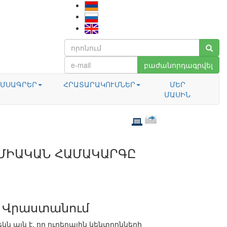
բաժանորդագրվել
ՄՍԱԳՐԵՐ
ՀՐԱՏԱՐԱԿՈՒՄՆԵՐ
ՄԵՐ
ՄԱՍԻՆ
ԵՄԻԱԿԱՆ ՀԱՄԱԿԱՐԳԸ
ը Վրաստանում
 այն է, որ ուղեղային կենտրոնների