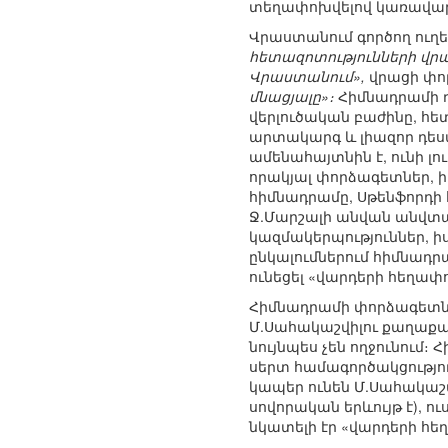
տեղափոխվելով կառավար
Վրաստանում գործող ուղ
հետազոտությունների վրա
Վրաստանում»,
վրացի փ
մնացյալը»։
Հիմնադրամի ղ
վերլուծական բաժինը, հ
արտակարգ և լիազոր դես
ամենահայտնին է, ունի լ
որակյալ փորձագետներ, 
հիմնադրամը, Սթենֆորդ
Ջ.Մարշալի անվան անվտա
կազմակերպություններ, ի
ընկալումներում հիմնադր
ունեցել «վարդերի հեղա
Հիմնադրամի փորձագետն
Մ.Սահակաշվիլու քաղաքակ
նույնպես չեն ողջունում
սերտ համագործակցությու
կապեր ունեն Մ.Սահակաշ
սովորական երևույթ է), 
նկատելի էր «վարդերի հե