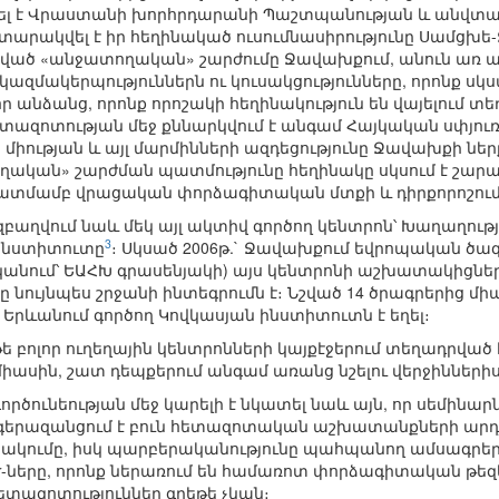
ղել է Վրաստանի խորհրդարանի Պաշտպանության և անվտան
տարակվել է իր հեղինակած ուսումնասիրությունը Սամցխ
չված «անջատողական» շարժումը Ջավախքում, անուն առ անու
ազմակերպություններն ու կուսակցությունները, որոնք սկսած
ր անձանց, որոնք որոշակի հեղինակություն են վայելում տե
Հետազոտության մեջ քննարկվում է անգամ Հայկական սփյուռ
 միության և այլ մարմինների ազդեցությունը Ջավախքի ն
ական» շարժման պատմությունը հեղինակը սկսում է շարադ
ատմամբ վրացական փորձագիտական մտքի և դիրքորոշում
բաղվում նաև մեկ այլ ակտիվ գործող կենտրոն՝ Խաղաղու
3
ինստիտուտը
։ Սկսած 2006թ.` Ջավախքում եվրոպական ծագ
կանում՝ ԵԱՀԽ գրասենյակի) այս կենտրոնի աշխատակիցներ
 նույնպես շրջանի ինտեգրումն է։ Նշված 14 ծրագրերից մի
 Երևանում գործող Կովկասյան ինստիտուտն է եղել։
ե բոլոր ուղեղային կենտրոնների կայքէջերում տեղադրվա
իասին, շատ դեպքերում անգամ առանց նշելու վերջինների
ործունեության մեջ կարելի է նկատել նաև այն, որ սեմինար
գերազանցում է բուն հետազոտական աշխատանքների արդյու
կումը, իսկ պարբերականությունը պահպանող ամսագրեր 
r
-ները, որոնք ներառում են համառոտ փորձագիտական թեզ
ետազոտություններ գրեթե չկան։