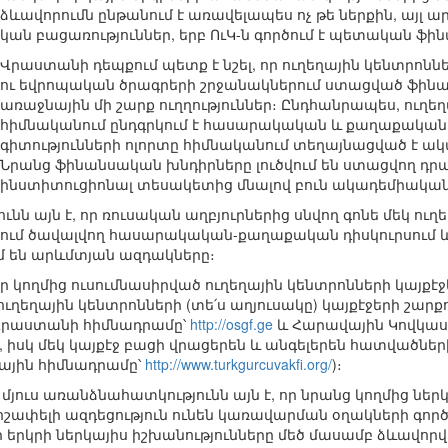
ձևավորումն ընթանում է առավելապես ոչ թե ներքին, այլ ա
կան բացառություններ, երբ ՈւԿ-ն գործում է պետական ֆի
Վրաստանի դեպքում պետք է նշել, որ ուղեղային կենտրոնն
ու եվրոպական ծրագրերի շրջանակներում ստացված ֆինա
առաջնային մի շարք ուղղություններ։ Ընդհանրապես, ուղեղ
հիմնականում ընդգրկում է հասարակական և քաղաքական խ
գիտությունների ոլորտը հիմնականում տեղայնացված է ա
Նրանց ֆինանսական խնդիրները լուծվում են ստացվող դրա
ինստիտուցիոնալ տեսակետից մնալով բուն ակադեմիակա
նն այն է, որ ռուսական աղբյուրներից սնվող գոնե մեկ ուղե
երկրում ծավալվող հասարակական-քաղաքական դիսկուրսո
ւմ են արևմտյան ազդակները։
 կողմից ուսումնասիրված ուղեղային կենտրոնների կայքէջե
 ուղեղային կենտրոնների (տե՛ս աղյուսակը) կայքէջերի շարք
 Վրաստանի հիմնադրամը՝
http://osgf.ge
և Հարավային Կովկաս
), իսկ մեկ կայքէջ բացի վրացերեն և անգելերեն հատվածների
ային հիմնադրամը՝
http://www.turkgurcuvakfi.org/
)։
յուս առանձնահատկությունն այն է, որ նրանց կողմից ներ
շոշափելի ազդեցություն ունեն կառավարման օղակների գործ
 երկրի ներկայիս իշխանությունները մեծ մասամբ ձևավորվե