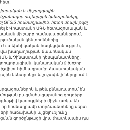
հետ։
արական և միջազգային
ն նշանավոր ուղեղային կենտրոնները
ել GFSIS հիմնադրամին, հետո միայն թվել
արել է Վրաստանի ԱԳՆ հետազոտական և
նական մի շարք համալսարաններում,
րլուծական կենտրոններից
եր և տեխնիկական հագեցվածություն,
ակավա խաղաղության ճապոնական
ԱՄՆ և Չինաստանի դեսպանատները,
 կորպորացիան, կանադական 2 խոշոր
ացիշվիլու հիմնադրամը։ Հասարակական
յին կենտրոնը» և շոշափելի ներդրում է
գացումներին և թեև քննադատում են
դիմության բազմահազարանոց ցույցերը
զմաթիվ կառույցների միջև առկա են
և, որ հիմնադրամի փորձագետները սերտ
րի հաճախակի այցելությունը
այացման գործընթացի վրա (հատկապես դա