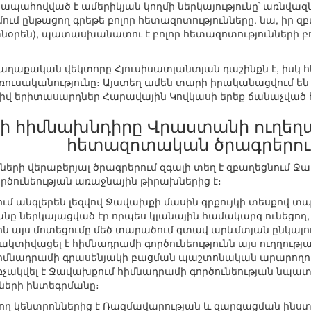
պահովված է ամերիկյան կողմի ներկայությունը՝ առնվազն
ում ընթացող գրեթե բոլոր հետազոտությունները. նա, իր
օրեն), պատասխանատու է բոլոր հետազոտությունների բո
ղաքական վեկտորը Հյուսիսատլանտյան դաշինքն է, իսկ 
ռուսականությունը։ Այստեղ ամեն տարի իրականացվում են
իվ երիտասարդներ Հարավային Կովկասի երեք ճանաչված 
 հիմնախնդիրը Վրաստանի ուղեղա
հետազոտական ծրագրերու
ների վերաբերյալ ծրագրերում զգալի տեղ է զբաղեցնում Ջա
ործունեության առաջնային թիրախներից է։
ում անգլերեն լեզվով Ջավախքի մասին գրքույկի տեսքով 
ջանը ներկայացված էր որպես կլանային համակարգ ունեցող
այս մոտեցումը մեծ տարածում գտավ արևմտյան ընկալումնե
կտիվացել է հիմնադրամի գործունեությունն այս ուղղությամբ
 հիմնադրամի գրասենյակի բացման պաշտոնական արարողութ
չակվել է Ջավախքում հիմնադրամի գործունեության նպա
ների ինտեգրմանը։
նկնող կենտրոններից է Ռազմավարության և զարգացման ինս