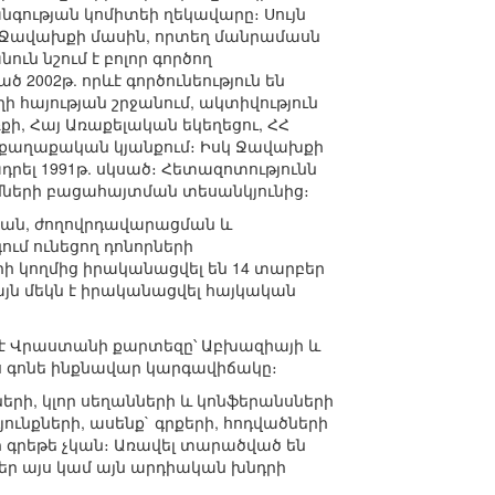
գության կոմիտեի ղեկավարը։ Սույն
ե-Ջավախքի մասին, որտեղ մանրամասն
ն նշում է բոլոր գործող
 2002թ. որևէ գործունեություն են
ղի հայության շրջանում, ակտիվություն
քի, Հայ Առաքելական եկեղեցու, ՀՀ
երքաղաքական կյանքում։ Իսկ Ջավախքի
րել 1991թ. սկսած։ Հետազոտությունն
ների բացահայտման տեսանկյունից։
թյան, ժողովրդավարացման և
ում ունեցող դոնորների
ի կողմից իրականացվել են 14 տարբեր
այն մեկն է իրականացվել հայկական
ծ է Վրաստանի քարտեզը՝ Աբխազիայի և
ս գոնե ինքնավար կարգավիճակը։
ների, կլոր սեղանների և կոնֆերանսների
նքների, ասենք` գրքերի, հոդվածների
գրեթե չկան։ Առավել տարածված են
եր այս կամ այն արդիական խնդրի