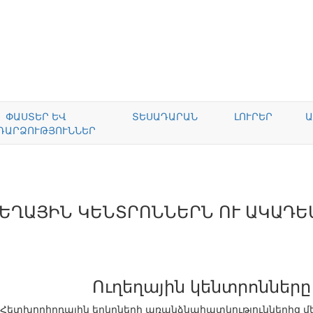
ՓԱՍՏԵՐ ԵՎ
ՏԵՍԱԴԱՐԱՆ
ԼՈՒՐԵՐ
Ա
ԴԱՐՁՈՒԹՅՈՒՆՆԵՐ
ՂԵՂԱՅԻՆ ԿԵՆՏՐՈՆՆԵՐՆ ՈՒ ԱԿԱԴ
Ուղեղային կենտրոններ
Հետխորհրդային երկրների առանձնահատկություններից մեկն