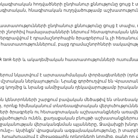
կագիտական հոդվածների ընդհանուր քննությունը ցույց 
ագիտական, հնագիտական ուղղվածությամբ աշխատությու
տատությունների ընդհանուր քննությունը ցույց է տալի
րի շնորհիվ համալսարանների ներսում հետազոտական կենտ
գրավվում է դրամաշնորհային ծրագրերում և չի հեռանում
հաստատություններում, բայց դրամաշնորհների սակավությ
nk tank
-երի և ակադեմիական հաստատությունների ուսումնաս
-երում նկատվում է արտասահմանյան փորձագետների (դո
 մշտական ներկայություն։ Նրանք գործուղվում են Վրաստան
նց կողմից և նրանց անմիջական ղեկավարությամբ իրակա
ն կենտրոնների շարքում բավական մեծաթիվ են տնտեսակ
, որոնք հիմնականում տնտեսագիտական վերլուծություններ
-երի ծրագրերն ու հետազոտական աշխատանքներն առավել
վածություն ունեն, քաղաքական բնույթի աշխատանքներու
ջականության վերականգնման պլանները, Ջավախքի խնդրո
ւնը»։ Այսինքն՝ վրացական ազգայնականությունը, ի տարբ
 խրախուսվում է միջազգային դոնորների կողմից, քանի ո