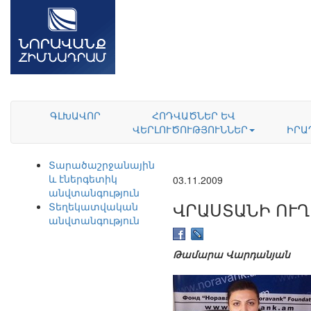
ԳԼԽԱՎՈՐ
ՀՈԴՎԱԾՆԵՐ ԵՎ
ՎԵՐԼՈՒԾՈՒԹՅՈՒՆՆԵՐ
ԻՐԱ
Տարածաշրջանային
և էներգետիկ
03.11.2009
անվտանգություն
ՎՐԱՍՏԱՆԻ ՈՒ
Տեղեկատվական
անվտանգություն
Թամարա Վարդանյան