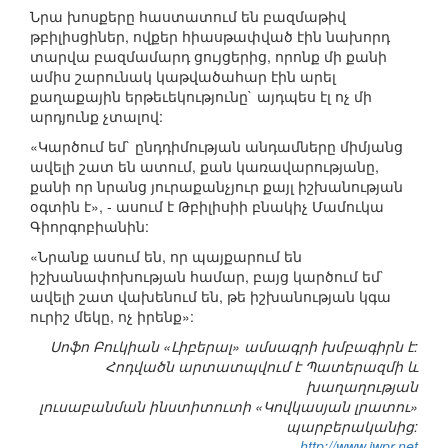
Նրա խոսքերը հաստատում են բազմաթիվ
թբիլիսցիներ, ովքեր հիասթափված էին նախորդ
տարվա բազմամարդ ցույցերից, որոնք մի քանի
ամիս շարունակ կաթվածահար էին արել
քաղաքային երթեւեկությունը` այդպես էլ ոչ մի
արդյունք չտալով:
«Կարծում եմ` ընդդիմության անդամները միմյանց
ավելի շատ են ատում, քան կառավարությանը,
քանի որ նրանց յուրաքանչյուր քայլ իշխանության
օգտին է», - ասում է Թբիլիսիի բնակիչ Մամուկա
Գիորգոբիանին:
«Նրանք ասում են, որ պայքարում են
իշխանափոխության համար, բայց կարծում եմ`
ավելի շատ վախենում են, թե իշխանության կգա
ուրիշ մեկը, ոչ իրենք»:
Սոֆո Բուկիան «Լիբերալ» ամսագրի խմբագիրն է:
Հոդվածն արտատպվում է Պատերազմի և
խաղաղության
լուսաբանման ինստիտուտի «Կովկասյան լրատու»
պարբերականից:
http://www.iwpr.net