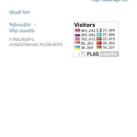
դեպի ետ
Գլխավոր
⋅
Մեր մասին
© ՑԱՆՑԱՅԻՆ
ՀԵՏԱԶՈՏԱԿԱՆ ԻՆՍՏԻՏՈՒՏ