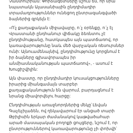
Չանտուրիան: Փորձագետները նշում են, որ սրա
նպատակն Ալասանիային ընդդիմադիր
տրամադրություններ ունեցող ընտրազանգվածի
ձայներից զրկելն է:
«Ո՛չ քաղաքական միջավայրը, ո´չ օրենքը, ո´չ էլ
Վրաստանի ընդհանուր վիճակը ձեռնտու չէ
ընդդիմությանը, հատկապես այն պատճառով, որ
կառավարությունը նաև մեծ վարչական ռեսուրսներ
ունի: Այնուամենայնիվ, ընդդիմությունը կորցնում է
իր ձայները գլխավորապես իր
անմիասնականության պատճառով», - ասում է
Խուցիշվիլին:
Այն փաստը, որ ընդդիմադիր կուսակցությունները
իրարից միանգամայն տարբեր
քաղաքականություն են վարում, բարդացնում է
նրանց միավորվելու հարցը:
Ընդդիմության առաջնորդներից մեկը`Լեվան
Գաչեչիլաձեն, ով ղեկավարում էր անցած տարի
Թբիլիսին երկար ժամանակով կաթվածահար
արած մասսայական բողոքի ցույցերը, նշում է, որ
ընտրություններով կառավարությունը չի փոխվի`