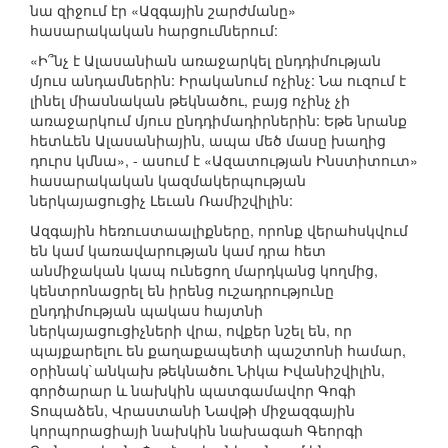
նա զիջում էր «Ազգային շարժմանը»
հասարակական հարցումներում:
«Ի՞նչ է Ալասանիան առաջարկել ընդդիմության
մյուս անդամներին: Իրականում ոչինչ: Նա ուզում է
լինել միասնական թեկնածու, բայց ոչինչ չի
առաջարկում մյուս ընդդիմադիրներին: Եթե նրանք
հետևեն Ալասանիային, ապա մեծ մասը խաղից
դուրս կմնա», - ասում է «Ազատության Ինստիտուտ»
հասարակական կազմակերպության
ներկայացուցիչ Լեւան Ռամիշվիլին:
Ազգային հեռուստաալիքները, որոնք վերահսկվում
են կամ կառավարության կամ դրա հետ
անմիջական կապ ունեցող մարդկանց կողմից,
կենտրոնացրել են իրենց ուշադրությունը
ընդդիմության պակաս հայտնի
ներկայացուցիչների վրա, ովքեր նշել են, որ
պայքարելու են քաղաքապետի պաշտոնի համար,
օրինակ`անկախ թեկնածու Նիկա Իվանիշվիլին,
գործարար և նախկին պատգամավոր Գոգի
Տոպաձեն, Վրաստանի Նավթի միջազգային
կորպորացիայի նախկին նախագահ Գեորգի