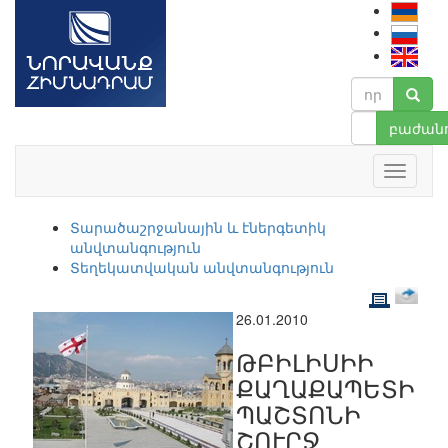
բաժանո
Տարածաշրջանային և էներգետիկ
անվտանգություն
Տեղեկատվական անվտանգություն
26.01.2010
ԹԲԻԼԻՍԻԻ
ՔԱՂԱՔԱՊԵՏԻ
ՊԱՇՏՈՆԻ
ՇՈՒՐՋ