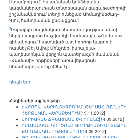
Ստամբուլում` Իսլամական կոնֆերանս
կազմակերպության տնտեսական գագաթաժողովի
շրջանակներում տեղի ունեցած Ահմադինեժադ–
Գյուլ հանդիպման ընթացքում:
3
Իսրայելի ռազմական հետախուզության պետի
ներկայացրած հաշվարկի համաձայն, «Համասի»
զինանոցում հայտնված այդ հրթիռը կարող է
հասնել Թել Ավիվ: Մինչդեռ, իսրայելա-
պաղեստինյան վերջին պատերազմի ժամանակ
«Համասի» հրթիռների առավելագույն
հեռահարությունը 40կմ էր:
դեպի ետ
Հեղինակի այլ նյութեր
ԵՎՐՈՊԱ. ՎԵՐԻՆՏԵԳՐՈ՞ՒՄ, ԹԵ՞ ՍԱՀՄԱՆՆԵՐԻ
ՀԵՐԹԱԿԱՆ ՎԵՐԱՁԵՎՈՒՄ
[19.11.2012]
ՍԻՐԻԱԿԱՆ ՃԳՆԱԺԱՄԸ ԵՎ ԻՐԱՆԸ
[14.09.2012]
ԻՍԼԱՄԱԿԱՆ ԳՈՐԾՈՆԸ ԹՈՒՐՔԻԱՅԻ ԱՐՏԱՔԻՆ
ՔԱՂԱՔԱԿԱՆՈՒԹՅՈՒՆՈՒՄ
[14.06.2012]
ԹՈՒՐՔԻԱՅԻ ՄԻՋՈՒԿԱՅԻՆ ՆԿՐՏՈՒՄՆԵՐԻ