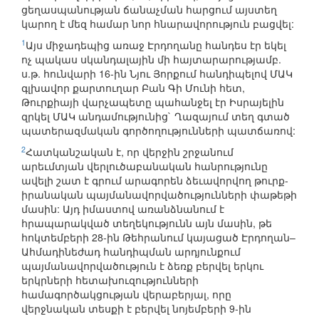
ցեղասպանության ճանաչման հարցում այստեղ
կարող է մեզ համար նոր հնարավորություն բացվել:
1
Այս միջադեպից առաջ Էրդողանը հանդես էր եկել
ոչ պակաս սկանդալային մի հայտարարությամբ.
ս.թ. հունվարի 16-ին Նյու Յորքում հանդիպելով ՄԱԿ
գլխավոր քարտուղար Բան Գի Մունի հետ,
Թուրքիայի վարչապետը պահանջել էր Իսրայելին
զրկել ՄԱԿ անդամությունից` Ղազայում տեղ գտած
պատերազմական գործողությունների պատճառով:
2
Հատկանշական է, որ վերջին շրջանում
արեւմտյան վերլուծաբանական հանրությունը
ավելի շատ է գրում արագորեն ձեւավորվող թուրք-
իրանական պայմանավորվածությունների փաթեթի
մասին: Այդ իմաստով առանձնանում է
հրապարակված տեղեկությունն այն մասին, թե
հոկտեմբերի 28-ին Թեհրանում կայացած Էրդողան–
Ահմադինեժադ հանդիպման արդյունքում
պայմանավորվածություն է ձեռք բերվել երկու
երկրների հետախուզությունների
համագործակցության վերաբերյալ, որը
վերջնական տեսքի է բերվել նոյեմբերի 9-ին