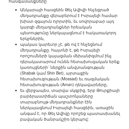
հանգամանքները`
Անկարայի հասցեին Թել Ավիվի հնչեցրած
մեղադրանքը վերաբերում է Իսրայելի համար
խիստ զգայուն ոլորտին, եւ սովորաբար այդ
կարգի մեղադրանքներ հրեական
պետությունը ներկայացնում է հակառակորդ
երկրներին,
պակաս կարեւոր չէ, թե ով է հնչեցնում
մեղադրանքը. հայտնի է, թե Իսրայելի
որոշումների կայացման մեխանիզմում ինչ
դերակատարում ունեն հետախուզական երեք
կառույցների` ներքին անվտանգության
(Shabak կամ Shin Bet), արտաքին
հետախուզության (Mossad) եւ ռազմական
հետախուզության (Aman) ղեկավարները,
եւ վերջապես, տարվա սկզբից, երբ Թուրքիայի
բարձրաստիճան պաշտոնյաները
տարաբնույթ մեղադրանքներ էին
ներկայացնում Իսրայելի հասցեին, առաջին
անգամ է, որ Թել Ավիվը որոշեց պատասխանել
բավական ծանրակշիռ կերպով: