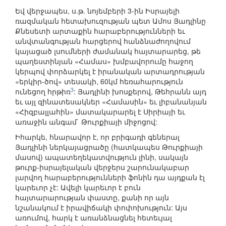
Եվ վերջապես, ս.թ. նոյեմբերի 3-ին Իսրայելի
ռազմական հետախուզության պետ Ամոս Յադլինը
Քնեսետի արտաքին հարաբերությունների եւ
անվտանգության հարցերով հանձնաժողովում
կայացած լսումների ժամանակ հայտարարեց, թե
պաղեստինյան «Համաս» խմբավորումը հաջող
կերպով փորձարկել է իրանական արտադրության
«երկիր-ծով» տեսակի, 60կմ հեռահարություն
3
ունեցող հրթիռ
: Յադլինի խոսքերով, Թեհրանն այդ
եւ այլ զինատեսակներ «Համասին» եւ լիբանանյան
«Հիզբալլահին» մատակարարել է Սիրիայի եւ
առաջին անգամ` Թուրքիայի միջոցով:
Իհարկե, հնարավոր է, որ բրիգադի գեներալ
Յադլինի ներկայացրածը (հատկապես Թուրքիայի
մասով) ապատեղեկատվություն լինի, սակայն
թուրք-իսրայելական վերջերս շարունակաբար
լարվող հարաբերությունների ֆոնին դա այդքան էլ
կարեւոր չէ: Ավելի կարեւոր է բուն
հայտարարության փաստը, քանի որ այն
նշանակում է իրավիճակի փոփոխություն: Այս
առումով, հարկ է առանձնացնել հետեւյալ