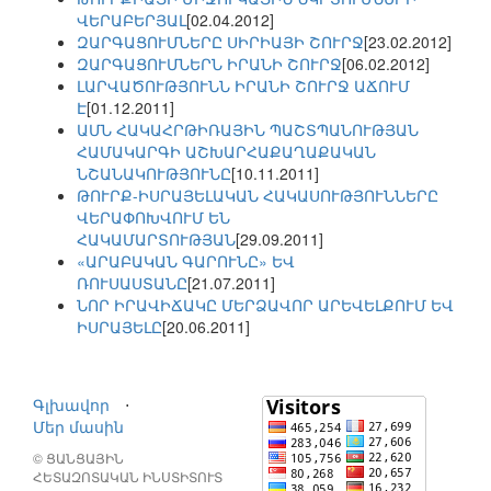
ՎԵՐԱԲԵՐՅԱԼ
[02.04.2012]
ԶԱՐԳԱՑՈՒՄՆԵՐԸ ՍԻՐԻԱՅԻ ՇՈՒՐՋ
[23.02.2012]
ԶԱՐԳԱՑՈՒՄՆԵՐՆ ԻՐԱՆԻ ՇՈՒՐՋ
[06.02.2012]
ԼԱՐՎԱԾՈՒԹՅՈՒՆՆ ԻՐԱՆԻ ՇՈՒՐՋ ԱՃՈՒՄ
Է
[01.12.2011]
ԱՄՆ ՀԱԿԱՀՐԹԻՌԱՅԻՆ ՊԱՇՏՊԱՆՈՒԹՅԱՆ
ՀԱՄԱԿԱՐԳԻ ԱՇԽԱՐՀԱՔԱՂԱՔԱԿԱՆ
ՆՇԱՆԱԿՈՒԹՅՈՒՆԸ
[10.11.2011]
ԹՈՒՐՔ-ԻՍՐԱՅԵԼԱԿԱՆ ՀԱԿԱՍՈՒԹՅՈՒՆՆԵՐԸ
ՎԵՐԱՓՈԽՎՈՒՄ ԵՆ
ՀԱԿԱՄԱՐՏՈՒԹՅԱՆ
[29.09.2011]
«ԱՐԱԲԱԿԱՆ ԳԱՐՈՒՆԸ» ԵՎ
ՌՈՒՍԱՍՏԱՆԸ
[21.07.2011]
ՆՈՐ ԻՐԱՎԻՃԱԿԸ ՄԵՐՁԱՎՈՐ ԱՐԵՎԵԼՔՈՒՄ ԵՎ
ԻՍՐԱՅԵԼԸ
[20.06.2011]
Գլխավոր
⋅
Մեր մասին
© ՑԱՆՑԱՅԻՆ
ՀԵՏԱԶՈՏԱԿԱՆ ԻՆՍՏԻՏՈՒՏ