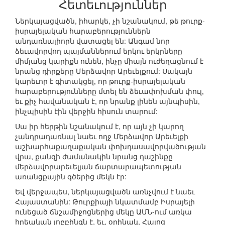
Հետեւություններ
Ներկայացվածն, իհարկե, չի նշանակում, թե թուրք-
իսրայելական հարաբերություններն
անդառնալիորն վատացել են: Անգամ նոր
ձեւավորվող պայմաններում երկու երկրները
միմյանց կարիքն ունեն, ինչը միայն ուժեղացնում է
նրանց դիրքերը Մերձավոր Արեւելքում: Սակայն
կարեւոր է գիտակցել, որ թուրք-իսրայելական
հարաբերությունները մտել են ձեւափոխման փուլ,
եւ քիչ հավանական է, որ նրանք լինեն այնպիսին,
ինչպիսին էին վերջին հիսուն տարում:
Սա իր հերթին նշանակում է, որ այն չի կարող
չանդրադառնալ նաեւ ողջ Մերձավոր Արեւելքի
աշխարհաքաղաքական փոխդասավորվածության
վրա, քանզի ժամանակին նրանց դաշինքը
մերձավորարեւելյան ճարտարապետության
առանցքային գծերից մեկն էր:
Եվ վերջապես, ներկայացվածն առնչվում է նաեւ
Հայաստանին: Թուրքիայի նկատմամբ Իսրայելի
ունեցած ճնշամիջոցներից մեկը ԱՄՆ-ում առկա
հրեական լոբբինգն է, եւ, օրինակ, Հայոց