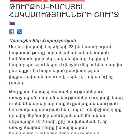
ԹՈՒՐՔԻԱ–ԻՍՐԱՅԵԼ
ՀԱԿԱՍՈՒԹՅՈՒՆՆԵՐԻ ՇՈՒՐՋ
Արտաշես Տեր-Հարությունյան
Սույն թվականի նոյեմբերի 23-ին Ստամբուլում
կայացած թուրք-իսրայելական տնտեսական
հանձնաժողովի հերթական նիստը` երկկողմ
հարաբերություններում վերջին մեկ ու կես տարվա
ընթացքում ի հայտ եկած լարվածության
լիցքաթափման առումով, թերեւս, էական ոչինչ
չտվեց:
Թուրքիա–Իսրայել հարաբերություններում
առաջացած տարաձայնություններն ուղղակի կապ
ունեն Անկարայի արտաքին քաղաքականության
նոր ռազմավարության հետ, այն է` գերիշխող դիրք
գրավել մերձավորարեւելյան մահմեդական
միջավայրում: Ուստի, քիչ հավանական է, որ
առաջիկայում թուրք-իսրայելական
հարաբերությունները վերստին դառնան