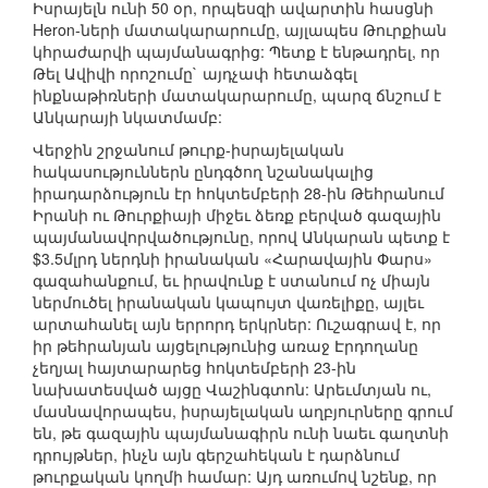
Իսրայելն ունի 50 օր, որպեսզի ավարտին հասցնի
Heron-ների մատակարարումը, այլապես Թուրքիան
կհրաժարվի պայմանագրից: Պետք է ենթադրել, որ
Թել Ավիվի որոշումը` այդչափ հետաձգել
ինքնաթիռների մատակարարումը, պարզ ճնշում է
Անկարայի նկատմամբ:
Վերջին շրջանում թուրք-իսրայելական
հակասություններն ընդգծող նշանակալից
իրադարձություն էր հոկտեմբերի 28-ին Թեհրանում
Իրանի ու Թուրքիայի միջեւ ձեռք բերված գազային
պայմանավորվածությունը, որով Անկարան պետք է
$3.5մլրդ ներդնի իրանական «Հարավային Փարս»
գազահանքում, եւ իրավունք է ստանում ոչ միայն
ներմուծել իրանական կապույտ վառելիքը, այլեւ
արտահանել այն երրորդ երկրներ: Ուշագրավ է, որ
իր թեհրանյան այցելությունից առաջ Էրդողանը
չեղյալ հայտարարեց հոկտեմբերի 23-ին
նախատեսված այցը Վաշինգտոն: Արեւմտյան ու,
մասնավորապես, իսրայելական աղբյուրները գրում
են, թե գազային պայմանագիրն ունի նաեւ գաղտնի
դրույթներ, ինչն այն գերշահեկան է դարձնում
թուրքական կողմի համար: Այդ առումով նշենք, որ