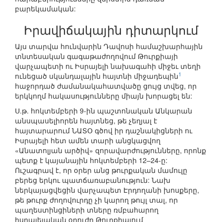
բարեկամական:
Իրավիճակային դիտարկում
Այս տարվա հունվարին Դավոսի համաշխարհային
տնտեսական գագաթաժողովում Թուրքիայի
վարչապետի ու Իսրայելի նախագահի միջեւ տեղի
1
ունեցած սկանդալային հայտնի միջադեպին
հաջորդած ժամանակահատվածը ցույց տվեց, որ
երկկողմ հակասությունները միայն խորացել են:
Ս.թ. հոկտեմբերի 9-ին պաշտոնական Անկարան
անսպասելիորեն հայտնեց, թե չեղյալ է
հայտարարում ՆԱՏՕ գծով իր դաշնակիցների ու
Իսրայելի հետ ամեն տարի անցկացվող
«Անատոլյան արծիվ» զորավարժությունները, որոնք
պետք է կայանային հոկտեմբերի 12–24-ը:
Ուշագրավ է, որ օրեր անց թուրքական մամուլը
բերեց երկու պատճառաբանություն: Նախ
ներկայացվեցին վարչապետ Էրդողանի խոսքերը,
թե թուրք ժողովուրդը չի կարող թույլ տալ, որ
պաղեստինցիների տները ռմբահարող
իսրայելական օդուժը Թուրքիայում