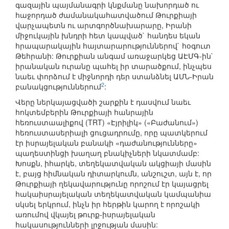
գազային պայմանագրի կնքմանը նախորդած ու
հաջորդած ժամանակահատվածում Թուրքիայի
վարչապետն ու արտգործնախարարը, Իրանի
միջուկային խնդրի հետ կապված` հանդես եկան
հրապարակային հայտարարություններով` հօգուտ
Թեհրանի: Թուրքիան անգամ առաջարկեց ԱԷՄԳ-ին`
իրանական ուրանը պահել իր տարածքում, ինչպես
նաեւ փորձում է միջնորդի դեր ստանձնել ԱՄՆ-Իրան
2
բանակցություններում
:
Վերը ներկայացվածի շարքին է դասվում նաեւ
հոկտեմբերին Թուրքիայի հանրային
հեռուստաալիքով (TRT) «Էյրիլիկ» («Բաժանում»)
հեռուստասերիալի ցուցադրումը, որը պատկերում
էր իսրայելական բանակի «դաժանությունները»
պաղեստինցի խաղաղ բնակիչների նկատմամբ:
Խոսքն, իհարկե, տեղեկատվական ակցիայի մասին
է, բայց հիմնական դիտարկումն, անշուշտ, այն է, որ
Թուրքիայի ղեկավարությունը որոշում էր կայացրել
հակաիսրայելական տեղեկատվական կամպանիա
սկսել երկրում, ինչն իր հերթին կարող է որոշակի
առումով վկայել թուրք-իսրայելական
հակասությունների լրջության մասին: