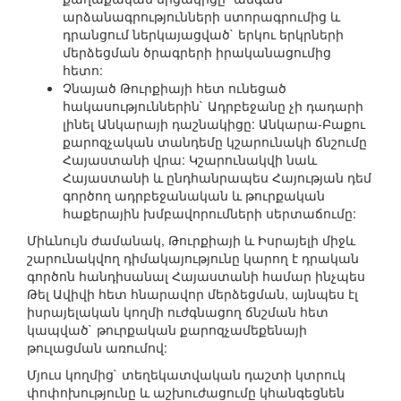
արձանագրությունների ստորագրումից և
դրանցում ներկայացված` երկու երկրների
մերձեցման ծրագրերի իրականացումից
հետո:
Չնայած Թուրքիայի հետ ունեցած
հակասություններին` Ադրբեջանը չի դադարի
լինել Անկարայի դաշնակիցը: Անկարա-Բաքու
քարոզչական տանդեմը կշարունակի ճնշումը
Հայաստանի վրա: Կշարունակվի նաև
Հայաստանի և ընդհանրապես Հայության դեմ
գործող ադրբեջանական և թուրքական
հաքերային խմբավորումների սերտաճումը:
Միևնույն ժամանակ, Թուրքիայի և Իսրայելի միջև
շարունակվող դիմակայությունը կարող է դրական
գործոն հանդիսանալ Հայաստանի համար ինչպես
Թել Ավիվի հետ հնարավոր մերձեցման, այնպես էլ
իսրայելական կողմի ուժգնացող ճնշման հետ
կապված` թուրքական քարոզչամեքենայի
թուլացման առումով:
Մյուս կողմից` տեղեկատվական դաշտի կտրուկ
փոփոխությունը և աշխուժացումը կհանգեցնեն