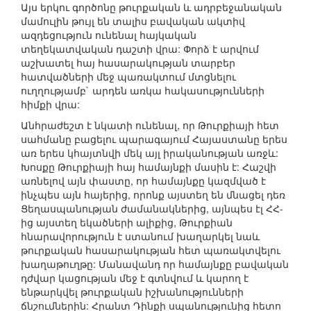
Այս երկու գործոնը թուրքական և ադրբեջանական
մամուլին թույլ են տալիս բավական ակտիվ
ազդեցություն ունենալ հայկական
տեղեկատվական դաշտի վրա: Փորձ է արվում
աշխատել հայ հասարակության տարբեր
հատվածների մեջ պառակտում մտցնելու
ուղղությամբ` արդեն առկա հակասությունների
հիմքի վրա:
Անհրաժեշտ է նկատի ունենալ, որ Թուրքիայի հետ
սահմանը բացելու պարագայում Հայաստանը երես
առ երես կհայտնվի մեկ այլ իրականության առջև:
Խոսքը Թուրքիայի հայ համայնքի մասին է: Հաշվի
առնելով այն փաստը, որ համայնքը կազմված է
ինչպես այն հայերից, որոնք այստեղ են մնացել դեռ
Ցեղասպանության ժամանակներից, այնպես էլ ՀՀ-
ից այստեղ եկածների ալիքից, Թուրքիան
հնարավորություն է ստանում խաղարկել նաև
թուրքական հասարակության հետ պառակտվելու
խաղաթուղթը: Մանավանդ որ համայնքը բավական
դժվար կացության մեջ է գտնվում և կարող է
ենթարկվել թուրքական իշխանությունների
ճնշումներին: Հրանտ Դինքի սպանությունից հետո