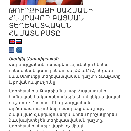
ԹՈՒՐՔԻԱՅԻ ՍԱՀՄԱՆԻ
ՀՆԱՐԱՎՈՐ ԲԱՑՄԱՆ
ՏԵՂԵԿԱՏՎԱԿԱՆ
ՀԱՄԱՏԵՔՍՏԸ
Սամվել Մարտիրոսյան
Հայ-թուրքական հարաբերությունների ներկա
դինամիկան կարող են փոխել ՀՀ և ԼՂՀ, ինչպես
նաև Սփյուռքի տեղեկատվական դաշտի ձևաչափը
և բովանդակությունը։
Ադրբեջանը և Թուրքիան այսօր Հայաստանի
հիմնական հակառակորդներն են տեղեկատվական
դաշտում։ Ընդ որում՝ հայ-թուրքական
արձանագրությունների ստորագրման շուրջ
ծավալված զարգացումներն արդեն որոշակիորեն
ձևախախտել են տեղեկատվական դաշտը։
Ադրբեջանը սկսել է վարել ոչ միայն