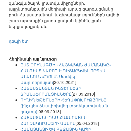
զանգվածային լրատվամիջոցների,
այլընտրանքային մեդիայի արագ զարգացմանը
բուն Հայաստանում, և գերակայություններն ավելի
շատ արտաքին քաղաքական կլինեն, քան
ներքաղաքական:
դեպի ետ
Հեղինակի այլ նյութեր
ԸՍՏ ՕՐԻՆԱԳԾԻ «ՀԱՅԿԱԿԱՆ ԺԱՄԱՆԱԿԸ»
ՀԱՆԳԻՍՏ ԿԱՐՈՂ Է ԴԻՏԱՐԿՎԵԼ ՈՐՊԵՍ
ԱՆԱՆՈՒՆ ՀՂՈՒՄ. Սամվել
Մարտիրոսյան
[20.10.2021]
ՀԱՅԱՍՏԱՆՅԱՆ ԻՆՏԵՐՆԵՏԻ
ՏՐԱՆՍՖՈՐՄԱՑԻԱՆԵՐԸ
[27.09.2018]
ՈՒՂԻՂ ԵԹԵՐՆԵՐԻ ՀԵՂԱՓՈԽՈՒԹՅՈՒՆԸ
(ինչպես ձևափոխվեց տեղեկատվական
դաշտը)
[08.06.2018]
ՀԱՅԱՍՏԱՆԻ ԴԵՄ ՀԱՔԵՐԱՅԻՆ
ՀԱՐՁԱԿՈՒՄՆԵՐԻ ՄԱՍԻՆ
[05.04.2018]
ՀԱՄԱՑԱՆՑԻ ԵՎ ԲՋՋԱՅԻՆ ԿԱՊԻ