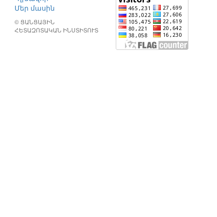
Մեր մասին
© ՑԱՆՑԱՅԻՆ
ՀԵՏԱԶՈՏԱԿԱՆ ԻՆՍՏԻՏՈՒՏ