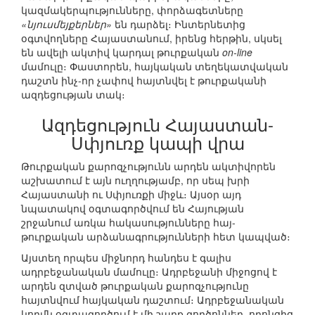
կազմակերպությունները, փորձագետները
«նյուսմեյքերներ»
են դարձել։ Ինտերնետից
օգտվողները Հայաստանում, իրենց հերթին, սկսել
են ավելի ակտիվ կարդալ թուրքական
on-line
մամուլը։ Փաստորեն, հայկական տեղեկատվական
դաշտն ինչ-որ չափով հայտնվել է թուրքականի
ազդեցության տակ։
Ազդեցություն Հայաստան-
Սփյուռք կապի վրա
Թուրքական քարոզչությունն արդեն ակտիվորեն
աշխատում է այն ուղղությամբ, որ սեպ խրի
Հայաստանի ու Սփյուռքի միջև։ Այսօր այդ
նպատակով օգտագործվում են Հայության
շրջանում առկա հակասությունները հայ-
թուրքական արձանագրությունների հետ կապված։
Այստեղ որպես միջնորդ հանդես է գալիս
ադրբեջանական մամուլը։ Ադրբեջանի միջոցով է
արդեն զտված թուրքական քարոզչությունը
հայտնվում հայկական դաշտում։ Ադրբեջանական
կողմն օգտագործում է մի շարք գործոններ, որոնցից