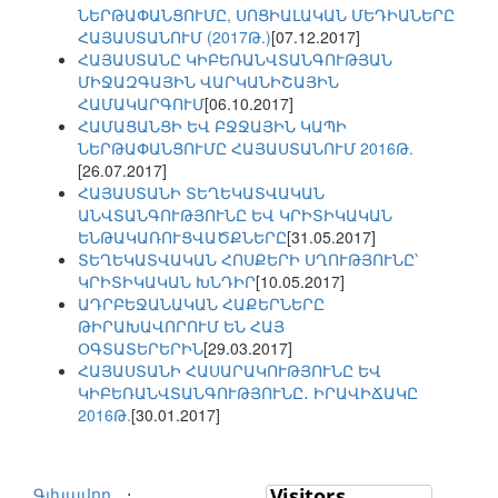
ՆԵՐԹԱՓԱՆՑՈՒՄԸ, ՍՈՑԻԱԼԱԿԱՆ ՄԵԴԻԱՆԵՐԸ
ՀԱՅԱՍՏԱՆՈՒՄ (2017Թ.)
[07.12.2017]
ՀԱՅԱՍՏԱՆԸ ԿԻԲԵՌԱՆՎՏԱՆԳՈՒԹՅԱՆ
ՄԻՋԱԶԳԱՅԻՆ ՎԱՐԿԱՆԻՇԱՅԻՆ
ՀԱՄԱԿԱՐԳՈՒՄ
[06.10.2017]
ՀԱՄԱՑԱՆՑԻ ԵՎ ԲՋՋԱՅԻՆ ԿԱՊԻ
ՆԵՐԹԱՓԱՆՑՈՒՄԸ ՀԱՅԱՍՏԱՆՈՒՄ 2016Թ.
[26.07.2017]
ՀԱՅԱՍՏԱՆԻ ՏԵՂԵԿԱՏՎԱԿԱՆ
ԱՆՎՏԱՆԳՈՒԹՅՈՒՆԸ ԵՎ ԿՐԻՏԻԿԱԿԱՆ
ԵՆԹԱԿԱՌՈՒՑՎԱԾՔՆԵՐԸ
[31.05.2017]
ՏԵՂԵԿԱՏՎԱԿԱՆ ՀՈՍՔԵՐԻ ՍՂՈՒԹՅՈՒՆԸ՝
ԿՐԻՏԻԿԱԿԱՆ ԽՆԴԻՐ
[10.05.2017]
ԱԴՐԲԵՋԱՆԱԿԱՆ ՀԱՔԵՐՆԵՐԸ
ԹԻՐԱԽԱՎՈՐՈՒՄ ԵՆ ՀԱՅ
ՕԳՏԱՏԵՐԵՐԻՆ
[29.03.2017]
ՀԱՅԱՍՏԱՆԻ ՀԱՍԱՐԱԿՈՒԹՅՈՒՆԸ ԵՎ
ԿԻԲԵՌԱՆՎՏԱՆԳՈՒԹՅՈՒՆԸ․ ԻՐԱՎԻՃԱԿԸ
2016Թ.
[30.01.2017]
Գլխավոր
⋅