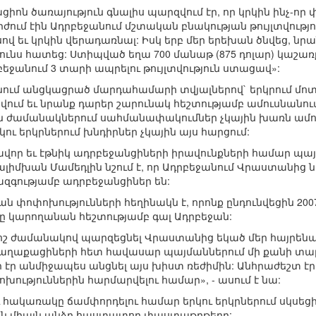
ցիոն ծառայություն գնալիս պարզվում էր, որ կրկին ինչ-ո
մերժում էին Ադրբեջանում մշտական բնակության թույլտվությ
ով եւ կրկին վերադառնալ: Իսկ երբ մեր երեխան ծնվեց, նր
ունս հատեց: Ստիպված եղա 700 մանաթ (875 դոլար) կաշառ
բեջանում 3 տարի ապրելու թույլտվություն ստացավ»:
ում անցկացրած մարդահամարի տվյալներով` երկրում մո
վում եւ նրանք դարեր շարունակ հեշտությամբ ամուսնանու
ն ժամանակներում սահմանափակումներ չկային խառն ամուսն
ու երկրներում խնդիրներ չկային այս հարցում:
ր եւ էթնիկ ադրբեջանցիների իրավունքների համար պա
իմխան Մամեդլին նշում է, որ Ադրբեջանում Վրաստանից ն
 ազգությամբ ադրբեջանցիներ են:
ն փոփոխությունների հեղինակն է, որոնք ընդունվեցին 200
ը կարողանան հեշտությամբ գալ Ադրբեջան:
րոշ ժամանակով պարզեցնել Վրաստանից եկած մեր հայրե
աղաքացիների հետ հավասար պայմաններում մի քանի տար
էր անմիջապես անցնել այս խիստ ռեժիմին: Անհրաժեշտ է
ություններին հարմարվելու համար», - ասում է նա:
հակառակը ճամփորդելու համար երկու երկրներում սկսեցի
էին միայն անձը հաստատող փաստաթղթերը: