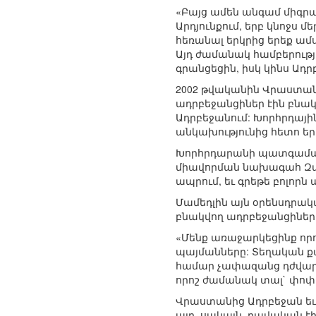
«Բայց ամեն անգամ միգրա
Արդյունքում, երբ կնոջս 
հեռանալ երկրից երեք ամս
Այդ ժամանակ համբերությ
գրանցեցին, իսկ կինս Ադր
2002 թվականին Վրաստան
ադրբեջանցիներ էին բնակ
Ադրբեջանում: Խորհրդայի
անկախությունից հետո երկ
Խորհրդարանի պատգամավո
միավորման նախագահ Զալ
ապրում, եւ գրեթե բոլորն
Մամեդլին այն օրենսդրակա
բնակվող ադրբեջանցիներ
«Մենք առաջարկեցինք ո
պայմանները: Տեղական ք
համար չափազանց դժվար 
որոշ ժամանակ տալ` փոփոխ
Վրաստանից Ադրբեջան եւ 
այդ, սակայն, բավական 