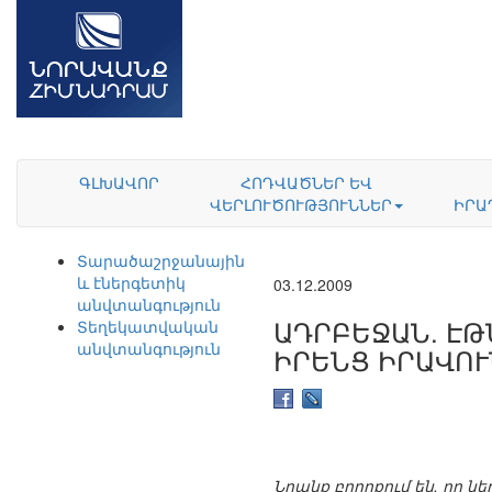
ԳԼԽԱՎՈՐ
ՀՈԴՎԱԾՆԵՐ ԵՎ
ՎԵՐԼՈՒԾՈՒԹՅՈՒՆՆԵՐ
ԻՐԱ
Տարածաշրջանային
և էներգետիկ
03.12.2009
անվտանգություն
ԱԴՐԲԵՋԱՆ. Է
Տեղեկատվական
անվտանգություն
ԻՐԵՆՑ ԻՐԱՎՈՒ
Նրանք բողոքում են, որ ն