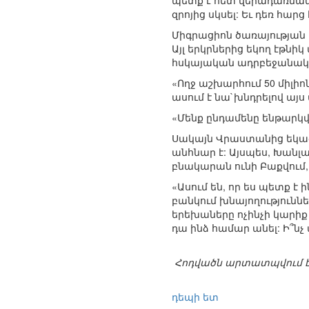
պետք է հետ վերադառնանք,
զրոյից սկսել: Եւ դեռ հա
Միգրացիոն ծառայության 
Այլ երկրներից եկող էթնի
հսկայական ադրբեջանական
«Ողջ աշխարհում 50 միլիո
ասում է նա`խնդրելով այս
«Մենք ընդամենը ենթարկվո
Սակայն Վրաստանից եկած 
անհնար է: Այսպես, Խանլ
բնակարան ունի Բաքվում,
«Ասում են, որ ես պետք 
բանկում խնայողություննե
երեխաները ոչինչի կարիք չ
դա ինձ համար անել: Ի՞նչ
Հոդվածն արտատպվում է
դեպի ետ