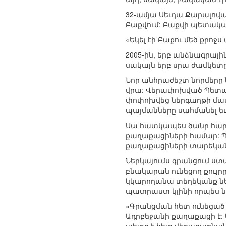
32-ամյա Սեւդա Քարալովա
Բաքվում: Բաքվի պետակա
«Եկել էի Բաքու մեծ քրոջ
2005-ին, երբ անձնագրայի
սակայն երբ սրա ժամկետը
Նոր անհրաժեշտ նորմերը 
վրա: Վերափոխված Պետակա
փոփոխվեց ներգաղթի մաս
պայմանները սահմանել եւ
Սա հատկապես ծանր հարվ
քաղաքացիների համար: 
քաղաքացիների տարեկան ա
Ներկայումս գրանցում ստ
բնակարան ունեցող քույր
կկարողանա տեղեկանք ներ
պատրաստ կլինի որպես ն
«Գրանցման հետ ունեցած
Ադրբեջանի քաղաքացի է: Մ