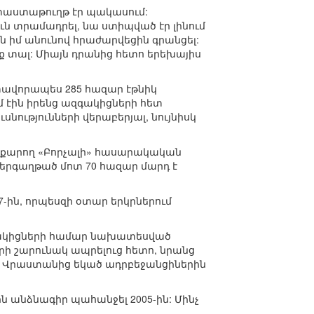
ր փաստաթուղթ էր պակասում:
ուն տրամադրել, նա ստիպված էր լինում
ան իմ անունով հրաժարվեցին գրանցել:
ք տալ: Միայն դրանից հետո երեխայիս
տավորապես 285 հազար էթնիկ
մ էին իրենց ազգակիցների հետ
ությունների վերաբերյալ, նույնիսկ
յքարող «Բորչալի» հասարակական
երգաղթած մոտ 70 հազար մարդ է
7-ին, որպեսզի օտար երկրներում
նակիցների համար նախատեսված
ի շարունակ ապրելուց հետո, նրանց
ր Վրաստանից եկած ադրբեջանցիներին
ն անձնագիր պահանջել 2005-ին: Մինչ