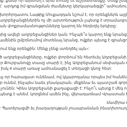
 քանի որ այստեղ է նրա տունը եւ աշխատանքը: Մենք չենք ո
րց է` արդյոք իմ գրանցման ժամկետը կերկարաձգվի՞ ամուսնու
խորհրդատու Նաթիք Մուքադդան նշում է, որ օրենքներն այլ
կ ադրբեջանցիներին ոչ մի արտոնություն չպետք է տրամադրվի
 փոքրամասնությունները կարող են հեղեղել երկիրը:
նից ավելի ադրբեջանցիներ կան: Ինչպե՞ս կարող ենք նրանց 
 ամենին ըմբռնումով մոտենալ նրանց, ովքեր պետք է գրան
ւմ ենք օրենքին: Մենք չենք ստեղծել այն»:
ադրբեջանցիները, ովքեր փորձում են հետեւել Ադրբեջանի 
ար Քուրբանովը տասը տարի է, ինչ Ադրբեջանում սեփական
 իսկ 4 տարի առաջ ամուսնացել է տեղացի կնոջ հետ:
է ինչ-որ հարազատ ունենամ, ով կկարողանա որպես իմ հանձ
ր ունեմ, ինչպես նաեւ բնակարան, մեքենա եւ պատշաճ գործ
ունեն: Կինս Ադրբեջանի քաղաքացի է: Ինչո՞ւ պետք է մեկ ու
 պետք է անեմ. կորցնեմ ամեն ինչ, վերադառնամ Վրաստան եւ
Սամիրա Ա
 Պատերազմի եւ խաղաղության լուսաբանման ինստիտուտի