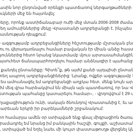
մասին նոր ընդունված օրենքի պատճառով ներգաղթածների
կների մեջ են հայտնվել:
րը, որոնք աստիճանաբար ուժի մեջ մտան 2006-2008 ժ
րտեղ ամուսիններից մեկը Վրաստանի ադրբեջանցի է, ինչպես
մասնության դեպքում:
 ազգությամբ ադրբեջանցիները հեշտությամբ մշտական բնակո
ալու ու վերադառնալու համար բավական էր միան անձը հա
ուններից հետո նրանց նկատմամբ մյուս արտասահմանցիներ
այսուհետ ճանապարհորդելու համար անձնագիր է պահանջվ
մ քանդել ընտանիքը: Գիտե՞ք, թե այժմ քանի այդպիսի ընտա
եղ ապրող ադրբեջանցիներից: Նրանք, ովքեր ազգությամբ 
 ես ամուսնացել եմ ադրբեջանցի աղջկա հետ. մենք նույն ար
յժմ մեզ վրա հարձակվում են միայն այն պատճառով, որ նա 
պետության պահանջը կատարելու համար», - վրդովվում է 29
աքացիություն ունի, սակայն ծնունդով Վրաստանից է, եւ 
 հարեւան երկրի իր բարեկամների շրջանակում:
ետո համարյա ամեն օր ստիպված ենք գնալ միգրացիոն ծառա
րամադրել եմ նրանց իմ բանկային հաշվի, գույքի, աշխա
 ստիպված եմ եղել նաեւ մի կույտ փաստաթուղթ վերցնել կնոջ