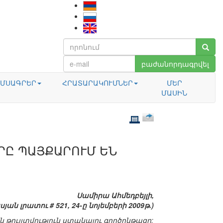
բաժանորդագրվել
ՄՍԱԳՐԵՐ
ՀՐԱՏԱՐԱԿՈՒՄՆԵՐ
ՄԵՐ
ՄԱՍԻՆ
ՐԸ ՊԱՅՔԱՐՈՒՄ ԵՆ
Սամիրա Ահմեդբեյլի,
յան լրատու # 521, 24-ը նոյեմբերի 2009թ.)
 թույլտվություն ստանալու գործընթացը: