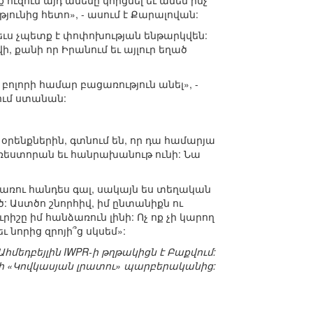
ւզում այդ ամենը կորցնել եւ ամեն ինչ
թյունից հետո», - ասում է Քարալովան:
եւս չպետք է փոփոխության ենթարկվեն:
, քանի որ Իրանում եւ այլուր եղած
բոլորի համար բացառություն անել», -
ցում ստանան:
օրենքներին, գտնում են, որ դա համարյա
 ռեստորան եւ հանրախանութ ունի: Նա
նառու հանդես գալ, սակայն ես տեղական
: Աստծո շնորհիվ, իմ ընտանիքն ու
րիշը իմ հանձառուն լինի: Ոչ ոք չի կարող
 նորից զրոյի՞ց սկսեմ»:
հմեդբեյլին IWPR-ի թղթակիցն է Բաքվում:
 «Կովկասյան լրատու» պարբերականից: