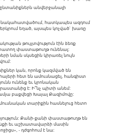
 ընտանիքներն անվերջանալի
ամանակահատվածում, հատկապես ազդում
 երկրում եղած, այսպես կոչված` խառը
ւթյան թույլտվություն էին ձեռք
ստատող փաստաթուղթ ունենալ:
ի նման սկսեցին կիրառել նույն
ում:
նիքներ կան, որոնք կազմված են
հայերի հետ են ամուսնացել, հանգիստ
յունն ունենք եւ կրոնական
Վրաստանից է: Ի՞նչ պիտի անեմ:
-ամյա բաքվեցի Խայալ Քազիմովը:
ամուսնական տարիքին հասնելուց հետո
յություն: Քանի-քանի փաստաթուղթ են
տանքի եւ աշխատավարձի մասին
իցս», - դժգոհում է նա: