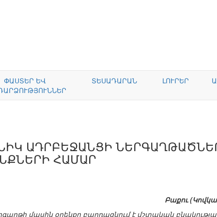
ՓԱՍՏԵՐ ԵՎ
ՏԵՍԱԴԱՐԱՆ
ԼՈՒՐԵՐ
Ա
ԴԱՐՁՈՒԹՅՈՒՆՆԵՐ
ԹՆԻԿ ԱԴՐԲԵՋԱՆՑԻ ՆԵՐԳԱՂԹԱԾՆԵ
ՆՔՆԵՐԻ ՀԱՄԱՐ
Բաքու (Կովկաս
երգաղթի մասին օրենքը բարդացնում է մշտական բնակության