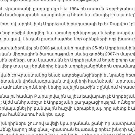
ն Վրաստանի քաղաքացի է եւ 1994-ին ուսումն Ադրբեջանում
ն համալսարանն ավարտելուց հետո նա մնացել էր այստե
ս մոտ, ով արդեն իսկ Ադրբեջանի քաղաքացի էր եւ Բաքվում բ
ն նոր ռեժիմ մտցվեց, նա առանց դժվարության երեք տարվա բ
 լրացավ, Սեւդան բացահայտեց նոր օրենքների ողջ խստութ
նախաձեռնվել են 2006 թվականի հուլիսի 25-ին Ադրբեջան
ն միգրացիոն ծառայությունը սկսեց գործել 2007-ի մարտից
ին օրենքը. սրա նպատակն էր Ադրբեջանում եղած բոլոր 
 վերջ տալ այլ երկներից եկած ադրբեջանցիներին տրամադր
ած էր Վրաստանից եկած ադրբեջանցիների եւ նրանց հե
Պետական վիճակագրական տվյալների համաձայն` արտասա
մուսնությունների կեսից ավելին բաժին է ընկնում Վրաս
անալու համար Քարալովային այլեւս բավարար չէ Ադրբեջա
ը: Այժմ անհրաժեշտ է Ադրբեջանի քաղաքացիություն ունեցո
կայացնել իր բանկային հաշվի վերաբերյալ, որը պետք է առ
րա հանձնառու հանդես գալ:
 խնդիրներս շուտով ավելի կբարդանան, քանի որ պատրաստ
ենք կարող ենք գնալ Վրաստան եւ առանց որեւէ խնդրի այնտ