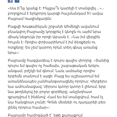
«Սա ի՞նչ կյանք է: Ինչքա՞ն կարելի է տանջվել…»,-
բողոքում է երկրորդ կարգի հաշմանդամ 51-ամյա
Բայրամ Կազիմզադեն:
Բաքվի Խաթաինյան շրջանի Ահմեդլի ավանում
բնակվող Բայրամը կորցրել է կնոջն ու այժմ նրա
միակ նեցուկն իր որդի Աբասն է. «Նա իմ վերջին
հույսն է: Որդիս փոխարինում է իմ ձեռքերն ու
ոտքերը: Ես չեմ կարող որևէ տեղ գնալ առանց
նրա»:
Բայրամը հազվադեպ է դուրս գալիս փողոց. «Տանից
դուրս եմ գալիս ոչ հաճախ, շաբաթական երկու
անգամ, բժշկի եմ գնում: Նաև ամռանը որդիս
երբեմն տանում է այգի: Բայց ես աշխատում եմ
առանձնապես չանհանգստացնել որդուս: Վերջերս
նա ամուսնացավ: Սիրտս կտոր-կտոր է լինում, երբ
նա թողնելով իր բոլոր գործերը, անընդհատ
զբաղվում է ինձնով: Համ ես եմ տանջվում, համ էլ
նա հանգիստ չունի: Գոնե մեռնեի ու դադարեի բեռ
լինել որդուս համար»:
Բայրամը համոզված է` եթե քաղաքում