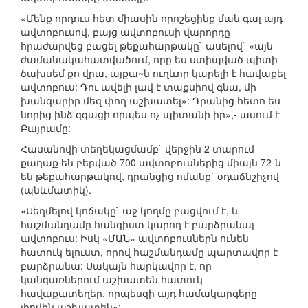
«Մենք որդուս հետ միասին որոշեցինք ման գալ այդ
ավտոբուսով, բայց ավտոբուսի վարորդը
հրաժարվեց բացել թեքահարթակը` ասելով` «այն
ժամանակահատվածում, որը ես ստիպված պիտի
ծախսեմ քո վրա, այքա~ն ուղևոր կարելի է հավաքել
ավտոբուս: Դու ավելի լավ է տաքսիով գնա, մի
խանգարիր մեզ փող աշխատել»: Դրանից հետո ես
նորից ինձ զգացի որպես ոչ պիտանի իր»,- ասում է
Բայրամը:
Հասանովի տեղեկացմամբ` վերջին 2 տարում
քաղաք են բերված 700 ավտոբուսներից միայն 72-ն
են թեքահարթակով, դրանցից ոմանք` օդաճնշիչով
(պնևմատիկ).
«Սեղմելով կոճակը` աջ կողմը բացվում է, և
հաշմանդամը հանգիստ կարող է բարձրանալ
ավտոբուս: Իսկ «ՄԱՆ» ավտոբուսներն ունեն
հատուկ ելուստ, որով հաշմանդամը պարտավոր է
բարձրանա: Սակայն հարկավոր է, որ
կանգառներում աշխատեն հատուկ
հավաքատեղեր, որպեսզի այդ համակարգերը
լիովին աշխատեն»: