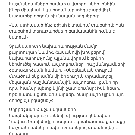
հաշմանդամների համար ավտոբուսներ լինեին,
ինքը միայնակ կկարողանար տեղաշարժվել և
կազատեր որդուն հիմնական հոգսերից:
«Նա ստիպված ինձ բժշկի է տանում տաքսիով: Իսկ
տաքսիով տեղաշարժվելը բավականին թանկ է
նստում»:
Տրանսպորտի նախարարության մամլո
քարտուղար Նամիգ Հասանովի խոսքերով`
նախարարությունը պլանավորում է երկիր
ներմուծել հատուկ ավտոբուսներ` հաշմանդամների
օգտագործման համար. «Սկզբնական փուլում
մտածում ենք ամեն մի երթուղուն տրամադրել
մեկական հաշմանդամային ավտոբուս, քանի որ
դրա համար պետք կլինի շատ գումար: Իսկ հետո,
եթե հատկացնեն գումարներ, հնարավոր կլինի այդ
գործը զարգացնել»:
Ադրբեջանի Հաշմանդամների
կազմակերպությունների միության ղեկավար
Դավուդ Ռահիմովը դրական է գնահատում քաղաքը
հաշմանդամների ավտոբուսներով ապահովելու
ծրագիրը: