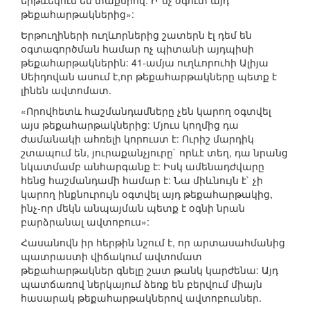
երթևեկում են տաքսիով: Ի՞նչ օգուտ այդ
թեքահարթակներից»:
Երթուղիների ուղևորներից շատերն էլ դեմ են
օգտագործման համար ոչ պիտանի այդպիսի
թեքահարթակներին: 41-ամյա ուղևորուհի Ալիյա
Սեիդովան ասում է,որ թեքահարթակները պետք է
լինեն ավտոմատ.
«Որովհետև հաշմանդամները չեն կարող օգտվել
այս թեքահարթակներից: Մյուս կողմից դա
ժամանակի ահռելի կորուստ է: Ուրիշ մարդիկ
շտապում են, յուրաքանչյուրը` որևէ տեղ, դա նրանց
նկատմամբ անհարգանք է: Իսկ ամենադժվարը
հենց հաշմանդամի համար է: Նա միևնույն է` չի
կարող ինքնուրույն օգտվել այդ թեքահարթակից,
ինչ-որ մեկն անպայման պետք է օգնի նրան
բարձրանալ ավտոբուս»:
Հասանովն իր հերթին նշում է, որ արտասահմանից
պատրաստի վիճակում ավտոմատ
թեքահարթակներ գնելը շատ թանկ կարժենա: Այդ
պատճառով ներկայում ձեռք են բերվում միայն
հասարակ թեքահարթակներով ավտոբուսներ.