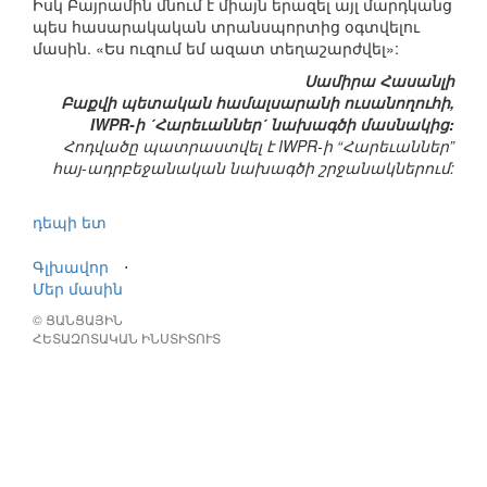
Իսկ Բայրամին մնում է միայն երազել այլ մարդկանց
պես հասարակական տրանսպորտից օգտվելու
մասին. «Ես ուզում եմ ազատ տեղաշարժվել»:
Սամիրա Հասանլի
Բաքվի պետական համալսարանի ուսանողուհի,
IWPR-ի ´Հարեւաններ´ նախագծի մասնակից:
Հոդվածը պատրաստվել է IWPR-ի “Հարեւաններ”
հայ-ադրբեջանական նախագծի շրջանակներում:
դեպի ետ
Գլխավոր
⋅
Մեր մասին
© ՑԱՆՑԱՅԻՆ
ՀԵՏԱԶՈՏԱԿԱՆ ԻՆՍՏԻՏՈՒՏ