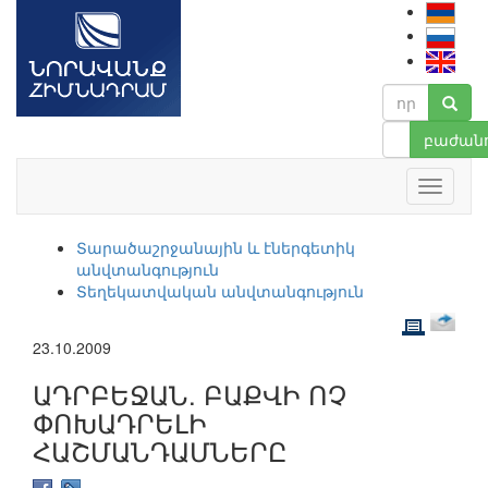
բաժանո
Տարածաշրջանային և էներգետիկ
անվտանգություն
Տեղեկատվական անվտանգություն
23.10.2009
ԱԴՐԲԵՋԱՆ. ԲԱՔՎԻ ՈՉ
ՓՈԽԱԴՐԵԼԻ
ՀԱՇՄԱՆԴԱՄՆԵՐԸ