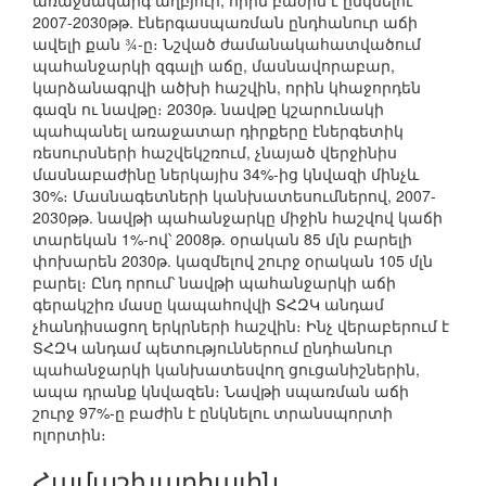
առաջնակարգ աղբյուր, որին բաժին է ընկնելու
2007-2030թթ. էներգասպառման ընդհանուր աճի
ավելի քան ¾-ը։ Նշված ժամանակահատվածում
պահանջարկի զգալի աճը, մասնավորաբար,
կարձանագրվի ածխի հաշվին, որին կհաջորդեն
գազն ու նավթը։ 2030թ. նավթը կշարունակի
պահպանել առաջատար դիրքերը էներգետիկ
ռեսուրսների հաշվեկշռում, չնայած վերջինիս
մասնաբաժինը ներկայիս 34%-ից կնվազի մինչև
30%։ Մասնագետների կանխատեսումներով, 2007-
2030թթ. նավթի պահանջարկը միջին հաշվով կաճի
տարեկան 1%-ով՝ 2008թ. օրական 85 մլն բարելի
փոխարեն 2030թ. կազմելով շուրջ օրական 105 մլն
բարել։ Ընդ որում՝ նավթի պահանջարկի աճի
գերակշիռ մասը կապահովվի ՏՀԶԿ անդամ
չհանդիսացող երկրների հաշվին։ Ինչ վերաբերում է
ՏՀԶԿ անդամ պետություններում ընդհանուր
պահանջարկի կանխատեսվող ցուցանիշներին,
ապա դրանք կնվազեն։ Նավթի սպառման աճի
շուրջ 97%-ը բաժին է ընկնելու տրանսպորտի
ոլորտին։
Համաշխարհային