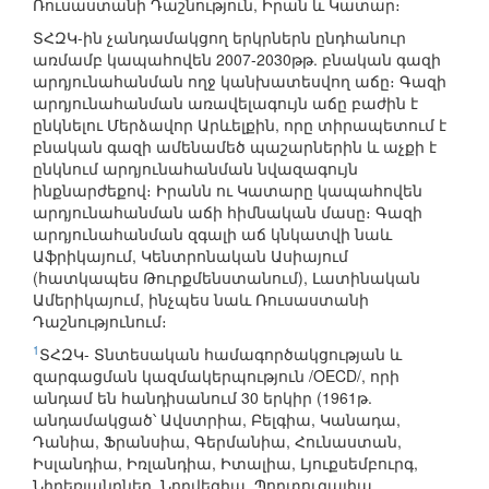
Ռուսաստանի Դաշնություն, Իրան և Կատար։
ՏՀԶԿ-ին չանդամակցող երկրներն ընդհանուր
առմամբ կապահովեն 2007-2030թթ. բնական գազի
արդյունահանման ողջ կանխատեսվող աճը։ Գազի
արդյունահանման առավելագույն աճը բաժին է
ընկնելու Մերձավոր Արևելքին, որը տիրապետում է
բնական գազի ամենամեծ պաշարներին և աչքի է
ընկնում արդյունահանման նվազագույն
ինքնարժեքով։ Իրանն ու Կատարը կապահովեն
արդյունահանման աճի հիմնական մասը։ Գազի
արդյունահանման զգալի աճ կնկատվի նաև
Աֆրիկայում, Կենտրոնական Ասիայում
(հատկապես Թուրքմենստանում), Լատինական
Ամերիկայում, ինչպես նաև Ռուսաստանի
Դաշնությունում։
1
ՏՀԶԿ- Տնտեսական համագործակցության և
զարգացման կազմակերպություն /OECD/, որի
անդամ են հանդիսանում 30 երկիր (1961թ.
անդամակցած՝ Ավստրիա, Բելգիա, Կանադա,
Դանիա, Ֆրանսիա, Գերմանիա, Հունաստան,
Իսլանդիա, Իռլանդիա, Իտալիա, Լյուքսեմբուրգ,
Նիդեռլանդներ, Նորվեգիա, Պորտուգալիա,