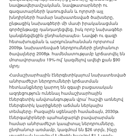
նավթավերամշակման, նավթատարների ու
գազատարների կառուցման և ոլորտի այլ
խնդիրների համար նախատեսված ծախսերը,
ընթացիկ նախագծերի մի մասի իրականացման
գործընթացը դանդաղեցվեց, իսկ որոշ նախագծեր
կանգնեցվեցին ընդհանրապես։ Նավթի ու գազի
հետախուզման և արդյունահանման ոլորտում
2009թ. նախատեսված ներդրումների ընդհանուր
ծավալները 2008թ. համեմատությամբ կրճատվել են
մոտավորապես 19%-ով՝ կազմելով ավելի քան $90
մլրդ։
Համաշխարհային էներգետիկայում նախատեսված
անհրաժեշտ ներդրումների կրճատման
հետևանքները կարող են զգալի բացասական
ազդեցություն ունենալ համաշխարհային
էներգետիկ անվտանգության վրա՝ հաշվի առնելով
էներգետիկ կարիքների աճման ներկայիս
տեմպերը։ Բազային սցենարի համաձայն, 2030թ.
էներգակիրների պահանջարկի բավարարման
համար անհրաժեշտ կապիտալ ներդրումները,
ընդհանուր առմամբ, կազմում են $26 տրլն, ինչը
տարեկան կազմում է միջին հաշվով $1,1 տրլն։