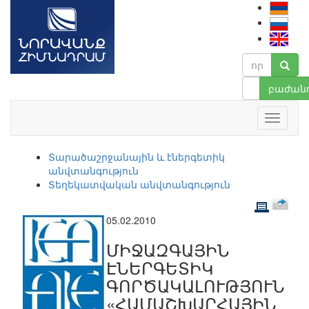
բաժանո
Տարածաշրջանային և էներգետիկ
անվտանգություն
Տեղեկատվական անվտանգություն
05.02.2010
ՄԻՋԱԶԳԱՅԻՆ
ԷՆԵՐԳԵՏԻԿ
ԳՈՐԾԱԿԱԼՈՒԹՅՈՒՆ
«ՀԱՄԱՇԽԱՐՀԱՅԻՆ