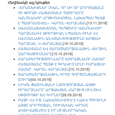
Հեղինակի այլ նյութեր
«ԵՐԱՇԽԻՔՆԵՐ ՉԿԱՆ, ՈՐ ՄԻ ՕՐ ԱԴՐԲԵՋԱՆԸ
ՉԻ ՓՈՐՁԻ ՀԱՅԱՍՏԱՆԻ ԳՅՈՒՂԵՐԸ
ԿԱՆՈՆԱՎՈՐ ՀՐԹԻՌԱԿՈԾԵԼ. ՆԱԽԱՊԵՍ ՊԵՏՔ
Է ՊԱՏՐԱՍՏՎԵԼ». ԿԱՐԵՆ ՎԵՐԱՆՅԱՆ
[13.11.2018]
ՍԱՀՄԱՆԱԽԱԽՏՄԱՆ ԴԵՊՔԵՐԸ ԿԱՆՈՆԱՎՈՐ
ԴԱՐՁՆԵԼՈՎ՝ ԹՈՒՐՔԻԱՆ ՆՊԱՏԱԿ ՈՒՆԻ ՀՀ
ՍԱՀՄԱՆԱՅԻՆ ԱՆՎՏԱՆԳՈՒԹՅՈՒՆԸ ԽՈՑԵԼԻ
ԴԱՐՁՆԵԼ. Կ.ՎԵՐԱՆՅԱՆ
[18.10.2018]
ՀԱՅԱՍՏԱՆԸ ԵՎ ՏԱՐԱԾԱՇՐՋԱՆԱՅԻՆ ՎԵՐՋԻՆ
ԶԱՐԳԱՑՈՒՄՆԵՐԸ
[15.10.2018]
ՀԱՐԱԲԵՐՈՒԹՅՈՒՆՆԵՐԸ ԽՈՐԱՑՆԵԼՈՒ ՀԱՄԱՐ
ՀԱՅԱՍՏԱՆԸ ՊԵՏՔ Է ԳՐԱՎԻՉ ԼԻՆԻ ԻՍՐԱՅԵԼԻ
ՀԱՄԱՐ. ԿԱՐԵՆ ՎԵՐԱՆՅԱՆ
[10.10.2018]
ՏԱՐԱԾԱՇՐՋԱՆԱՅԻՆ ՈՐՈՇ ԳՈՐԾԸՆԹԱՑՆԵՐԻ
ՇՈՒՐՋ
[04.10.2018]
ՆԻԿՈԼ ՓԱՇԻՆՅԱՆԻ ՆՅՈՒՅՈՐՔՅԱՆ ԱՅՑԻ
ՈՒՂԵՐՁՆԵՐԸ՝ ԱՐՑԱԽՅԱՆ ՀԱՐՑԻՑ ՄԻՆՉԵՎ
ՍՓՅՈՒՌՔԻ ԽՆԴԻՐՆԵՐ
[28.09.2018]
ԲԱՑԻ ՀՀ-ԻՑ, ՆԱԽԱՏԵՍՎՈՒՄ Է ՆԱԵՎ ՊՈՒՏԻՆԻ
ԱՅՑԸ ԱԴՐԲԵՋԱՆ, ՌՈՒՍԱԿԱՆ ԿՈՂՄԸ
ԱԿՏԻՎԱՑՆՈՒՄ Է ԻՐ ՄԻՋՆՈՐԴԱԿԱՆ