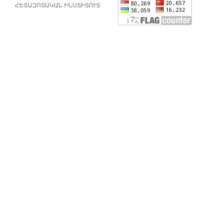
ՀԵՏԱԶՈՏԱԿԱՆ ԻՆՍՏԻՏՈՒՏ