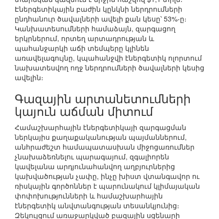
Էներգետիկային բաժին կընկնի ներդրումների
ընդհանուր ծավալների ավելի քան կեսը՝ 53%-ը։
Կանխատեսումների համաձայն, զարգացող
երկրներում, որտեղ արտադրության և
պահանջարկի աճի տեմպերը կլինեն
առավելագույնը, կպահանջվի էներգետիկ ոլորտում
նախատեսվող ողջ ներդրումների ծավալների կեսից
ավելին։
Գազային արտանետումների
կայուն աճման միտում
Համաշխարհային էներգետիկայի զարգացման
ներկայիս քաղաքականության պայմաններում,
անհրաժեշտ համապատասխան միջոցառումներ
չնախաձեռնելու պարագայում, զգալիորեն
կավելանա արդյունահանվող աղբյուրներից
կախվածության չափը, ինչը խիստ վտանգավոր ու
ռիսկային գործոններ է պարունակում կլիմայական
փոփոխությունների և համաշխարհային
էներգետիկ անվտանգության տեսանկյունից։
Զեկույցում առաջարկված բազային սցենարի