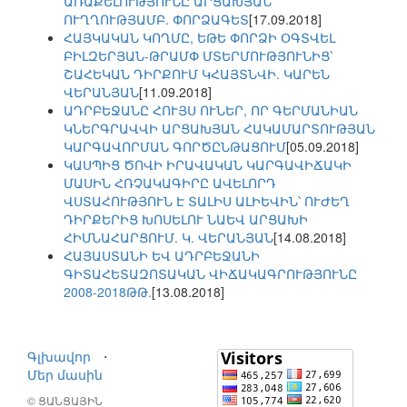
ԱՌԱՔԵԼՈՒԹՅՈՒՆԸ ԱՐՑԱԽՅԱՆ
ՈՒՂՂՈՒԹՅԱՄԲ. ՓՈՐՁԱԳԵՏ
[17.09.2018]
ՀԱՅԿԱԿԱՆ ԿՈՂՄԸ, ԵԹԵ ՓՈՐՁԻ ՕԳՏՎԵԼ
ԲԻԼԶԵՐՅԱՆ-ԹՐԱՄՓ ՄՏԵՐՄՈՒԹՅՈՒՆԻՑ՝
ՇԱՀԵԿԱՆ ԴԻՐՔՈՒՄ ԿՀԱՅՏՆՎԻ. ԿԱՐԵՆ
ՎԵՐԱՆՅԱՆ
[11.09.2018]
ԱԴՐԲԵՋԱՆԸ ՀՈՒՅՍ ՈՒՆԵՐ, ՈՐ ԳԵՐՄԱՆԻԱՆ
ԿՆԵՐԳՐԱՎՎԻ ԱՐՑԱԽՅԱՆ ՀԱԿԱՄԱՐՏՈՒԹՅԱՆ
ԿԱՐԳԱՎՈՐՄԱՆ ԳՈՐԾԸՆԹԱՑՈՒՄ
[05.09.2018]
ԿԱՍՊԻՑ ԾՈՎԻ ԻՐԱՎԱԿԱՆ ԿԱՐԳԱՎԻՃԱԿԻ
ՄԱՍԻՆ ՀՌՉԱԿԱԳԻՐԸ ԱՎԵԼՈՐԴ
ՎՍՏԱՀՈՒԹՅՈՒՆ Է ՏԱԼԻՍ ԱԼԻԵՎԻՆ՝ ՈՒԺԵՂ
ԴԻՐՔԵՐԻՑ ԽՈՍԵԼՈՒ ՆԱԵՎ ԱՐՑԱԽԻ
ՀԻՄՆԱՀԱՐՑՈՒՄ. Կ. ՎԵՐԱՆՅԱՆ
[14.08.2018]
ՀԱՅԱՍՏԱՆԻ ԵՎ ԱԴՐԲԵՋԱՆԻ
ԳԻՏԱՀԵՏԱԶՈՏԱԿԱՆ ՎԻՃԱԿԱԳՐՈՒԹՅՈՒՆԸ
2008-2018ԹԹ.
[13.08.2018]
Գլխավոր
⋅
Մեր մասին
© ՑԱՆՑԱՅԻՆ