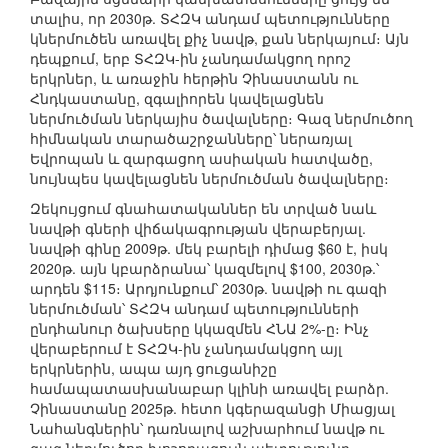
տալիս, որ 2030թ. ՏՀԶԿ անդամ պետությունները
կներմուծեն առավել քիչ նավթ, քան ներկայում։ Այն
դեպքում, երբ ՏՀԶԿ-ին չանդամակցող որոշ
երկրներ, և առաջին հերթին Չինաստանն ու
Հնդկաստանը, զգալիորեն կավելացնեն
ներմուծման ներկայիս ծավալները։ Գազ ներմուծող
հիմնական տարածաշրջանները՝ ներառյալ
Եվրոպան և զարգացող ասիական հատվածը,
նույնպես կավելացնեն ներմուծման ծավալները։
Զեկույցում գնահատականներ են տրված նաև
նավթի գների վիճակագրության վերաբերյալ.
նավթի գինը 2009թ. մեկ բարելի դիմաց $60 է, իսկ
2020թ. այն կբարձրանա՝ կազմելով $100, 2030թ.՝
արդեն $115։ Արդյունքում՝ 2030թ. նավթի ու գազի
ներմուծման՝ ՏՀԶԿ անդամ պետությունների
ընդհանուր ծախսերը կկազմեն ՀՆԱ 2%-ը։ Ինչ
վերաբերում է ՏՀԶԿ-ին չանդամակցող այլ
երկրներին, ապա այդ ցուցանիշը
համապատասխանաբար կլինի առավել բարձր.
Չինաստանը 2025թ. հետո կգերազանցի Միացյալ
Նահանգներին՝ դառնալով աշխարհում նավթ ու