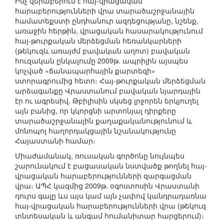
Ինչ վերաբերում է հայ-վրացական
հարաբերությունների վրա տարածաշրջանային
համատեքստի ընդհանուր ազդեցությանը, նշենք,
առաջին հերթին, վրացական հասարակությունում
հայ-թուրքական մերձեցման հեռանկարների
(թեկուզև առայժմ բավական աղոտ) բավական
հուզական ընկալումը 2009թ. ապրիլին այսպես
կոչված «ճանապարհային քարտեզի»
ստորագրումից հետո։ Հայ-թուրքական մերձեցման
արձագանքը Վրաստանում բավական նյարդային
էր ու ագրեսիվ. Թբիլիսին սկսեց լրջորեն երկյուղել
այն բանից, որ կկորցնի արտոնյալ դիրքերը
տարածաշրջանային քաղաքականությունում և
մոնոպոլ հաղորդակցային նշանակությունը
Հայաստանի համար։
Միաժամանակ, ռուսական գործոնը նույնպես
շարունակում է բացասական նստվածք թողնել հայ-
վրացական հարաբերությունների զարգացման
վրա։ ԱՊՀ կազմից 2009թ. օգոստոսին Վրաստանի
դուրս գալը ևս այս կամ այն չափով կանդրադառնա
հայ-վրացական հարաբերությունների վրա (թեկուզ
տնտեսական և անգամ հումանիտար հարցերում)։