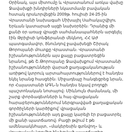
Օրինակ, այս միտումը և Վրաստանում առկա վախը
Ջավախքի խնդիրների նկատմամբ բավական
հստակ դրսևորվեցին 2009թ. հուլիսի 24-25-ին
Վրաստանի նախագահ Միխայիլ Սահակաշվիլու
Երևան կատարած այցի նախօրեին։ Դրանից մի
քանի օր առաջ վրացի սահմանապահներն արգելել
էին Թբիլիսի կոնֆերանսի մեկնող, ՀՀ ԱԺ
պատգամավոր, ծնունդով ջավախեցի Շիրակ
Թորոսյանի մուտքը Վրաստան։ Վրաստանի
իշխանություններն այս քայլը բացատրեցին
նրանով, թե Շ.Թորոսյանը Ջավախքում Վրաստանի
իշխանությունների վարած քաղաքականության
առիթով կտրուկ արտահայտություններով է հանդես
եկել նրանց հասցեին։ Միջադեպը հանգեցրեց նրան,
որ Հայաստանի ԱԳՆ-ն հանդես եկավ բողոքի
պաշտոնական նոտայով։ Միևնույն ժամանակ, մի
շարք փորձագետների և հայ-վրացական
հարաբերություններում ներգրավված քաղաքական
գործիչների կարծիքով՝ վրացական
իշխանությունների այդ քայլը կարելի էր բացատրել
մի քանի պատճառով։ Բացի թվում է թե
ամենաակնհայտ, «մակերեսին գտնվող» և
վրացական կողմից հնչեցված պատճառից