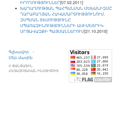
ԻՐՈՂՈՒԹՅՈՒՆՆԵՐ
[07.02.2011]
ԽԱՂԱՂՈՒԹՅԱՆ ՊԱՀՊԱՆՄԱՆ ՄԵԽԱՆԻԶՄԸ
ՂԱՐԱԲԱՂՅԱՆ ՀԱԿԱՄԱՐՏՈՒԹՅՈՒՆՈՒՄ.
ԶՍՊՄԱՆ ՏԵՍՈՒԹՅՈՒՆԸ
ՍՊԱՌԱԶԻՆՈՒԹՅՈՒՆՆԵՐԻ ԱՍԻՄԵՏՐԻԿ
ՄՐՑԱՎԱԶՔԻ ՊԱՅՄԱՆՆԵՐՈՒՄ
[21.10.2010]
Գլխավոր
⋅
Մեր մասին
© ՑԱՆՑԱՅԻՆ
ՀԵՏԱԶՈՏԱԿԱՆ ԻՆՍՏԻՏՈՒՏ