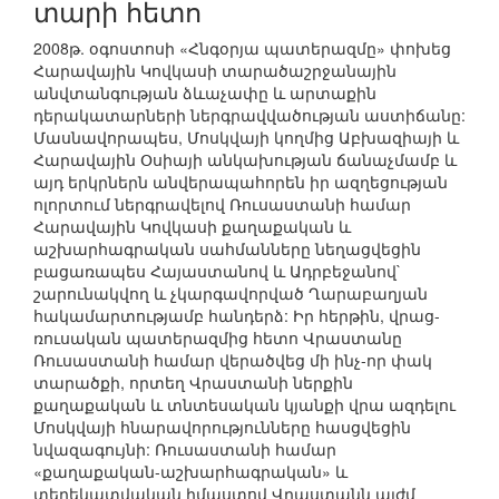
տարի հետո
2008թ. օգոստոսի «Հնգօրյա պատերազմը» փոխեց
Հարավային Կովկասի տարածաշրջանային
անվտանգության ձևաչափը և արտաքին
դերակատարների ներգրավվածության աստիճանը:
Մասնավորապես, Մոսկվայի կողմից Աբխազիայի և
Հարավային Օսիայի անկախության ճանաչմամբ և
այդ երկրներն անվերապահորեն իր ազղեցության
ոլորտում ներգրավելով Ռուսաստանի համար
Հարավային Կովկասի քաղաքական և
աշխարհագրական սահմանները նեղացվեցին
բացառապես Հայաստանով և Ադրբեջանով`
շարունակվող և չկարգավորված Ղարաբաղյան
հակամարտությամբ հանդերձ: Իր հերթին, վրաց-
ռուսական պատերազմից հետո Վրաստանը
Ռուսաստանի համար վերածվեց մի ինչ-որ փակ
տարածքի, որտեղ Վրաստանի ներքին
քաղաքական և տնտեսական կյանքի վրա ազդելու
Մոսկվայի հնարավորությունները հասցվեցին
նվազագույնի: Ռուսաստանի համար
«քաղաքական-աշխարհագրական» և
տեղեկատվական իմաստով Վրաստանն այժմ