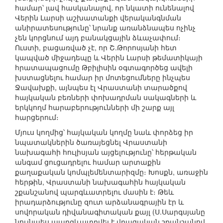
համար՝ լավ հասկանալով, որ նկատի ունենալով
Վերին Լարսի աշխատանքի վերականգնման
անիրատեսությունը՝ նրանք առանձնապես ոչինչ
չեն կորցնում այդ բանակցային ձևաչափում։
Ուստի, բացառված չէ, որ Շ.Թորոսյանի հետ
կապված միջադեպը և Վերին Լարսի թեմատիկայի
հրատապացումը Թբիլիսին օգտագործեց ավելի
խստացնելու համար իր մոտեցումները ինչպես
Ջավախքի, այնպես էլ Վրաստանի տարածքով
հայկական բեռների փոխադրման սակագների և
երկկողմ հարաբերությունների մի շարք այլ
հարցերում։
Մյուս կողմից՝ հայկական կողմը նաև փորձեց իր
նպատակներին ծառայեցնել Վրաստանի
նախագահի հուլիսյան այցելությունը՝ հերթական
անգամ ցուցադրելու համար արտաքին
քաղաքական կոմպլեմենտարիզմը։ Խոսքն, առաջին
հերթին, Վրաստանի նախագահին հայկական
շքանշանով պարգևատրելու մասին է։ Թեև
իրադարձությունը զուտ արձանագրային էր և
սովորական դիվանագիտական քայլ (Ս.Սարգսյանը
նույնպես պարգևատրվել է վրացական շքանշանով