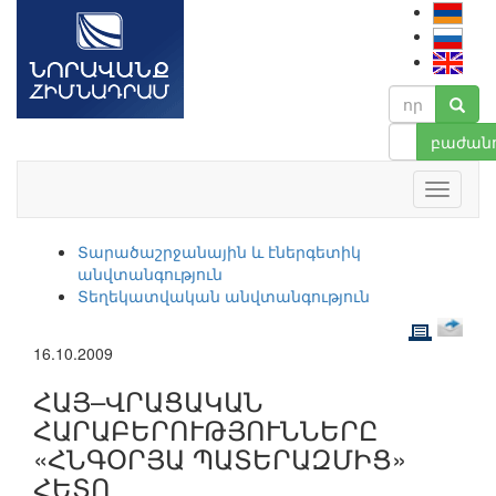
բաժանո
Տարածաշրջանային և էներգետիկ
անվտանգություն
Տեղեկատվական անվտանգություն
16.10.2009
ՀԱՅ–ՎՐԱՑԱԿԱՆ
ՀԱՐԱԲԵՐՈՒԹՅՈՒՆՆԵՐԸ
«ՀՆԳՕՐՅԱ ՊԱՏԵՐԱԶՄԻՑ»
ՀԵՏՈ