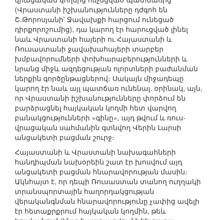
(Վրաստանի իշխանությունները դժգոհ են
Շ.Թորոսյանի՝ Ջավախքի հարցում ունեցած
դիրքորոշումից), դա կարող էր հարուցված լինել
նաև Վրաստանի հայերի ու Հայաստանի և
Ռուսաստանի ջավախահայերի տարբեր
խմբավորումների փոխհարաբերությունների և
նրանց միջև ազդեցության ոլորտների բաժանման
ներքին գործընթացներով։ Սակայն միջադեպը
կարող էր նաև այլ պատճառ ունենալ. օրինակ, այն,
որ Վրաստանի իշխանությունները փորձում են
բարձրացնել հայկական կողմի հետ վարվող
բանակցությունների «գինը», այդ թվում և ռուս-
վրացական սահմանին գտնվող Վերին Լարսի
անցակետի բացման շուրջ։
Հայաստանի և Վրաստանի նախագահների
հանդիպման նախօրեին շատ էր խոսվում այդ
անցակետի բացման հնարավորության մասին։
Ակնհայտ է, որ դեպի Ռուսաստան տանող ուղղակի
տրանսպորտային հաղորդակցության
վերականգնման հնարավորությունը չափից ավելի
էր հետաքրքրում հայկական կողմին, թեև