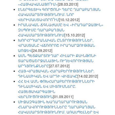
«ՀԱՅԿԱԿԱՆԱՑՈ՞ՒՄ»
[28.03.2013]
ԷՆԵՐԳԵՏԻԿ ԳՈՐԾՈՆԻ ԴԵՐԸ ՂԱՐԱԲԱՂՅԱՆ
ՀԱԿԱՄԱՐՏՈՒԹՅՈՒՆՈՒՄ. ՆՈՐ
ՎԵՐԻՄԱՍՏԱՎՈՐՈ՞ՒՄ
[10.12.2012]
ԻՐԱՆԱԿԱՆ ՃԳՆԱԺԱՄԸ ԵՎ «ԻՐԱԴԱՐՁԱՅԻՆ»
ԶՍՊՈՒՄԸ ՂԱՐԱԲԱՂՅԱՆ
ՀԱԿԱՄԱՐՏՈՒԹՅՈՒՆՈՒՄ
[15.10.2012]
ԽՈՐՀՐԴԱՐԱՆԱԿԱՆ ԸՆՏՐՈՒԹՅՈՒՆՆԵՐ.
ՎՐԱՍՏԱՆԸ ՎՃՌՈՐՈՇ ԻՐԱԴԱՐՁՈՒԹՅԱՆ
ԱՌՋԵՎ
[24.09.2012]
ԱՄՆ ՊԵՏՔԱՐՏՈՒՂԱՐ ՀԻԼԱՐԻ ՔԼԻՆԹՈՆԻ
ՏԱՐԱԾԱՇՐՋԱՆԱՅԻՆ ՈՒՂԵՎՈՐՈՒԹՅԱՆ
ԱՐԴՅՈՒՆՔՆԵՐԸ
[27.07.2012]
ՀԱՅ-ՎՐԱՑԱԿԱՆ ՀԱՐԱԲԵՐՈՒԹՅՈՒՆՆԵՐ.
ԴԻՆԱՄԻԿԱՆ ԵՎ ԱՐԴԻ ՎԻՃԱԿԸ
[14.02.2012]
ՀՀ ԵՎ ԱՄՆ ՓՈԽՀԱՐԱԲԵՐՈՒԹՅՈՒՆՆԵՐԻ
ԴԻՆԱՄԻԿԱՆ ԵՎ ՄԻՏՈՒՄՆԵՐԸ.
ՀԱՅԵՑԱԿԱՐԳԱՅԻՆ
ՎԵՐԼՈՒԾՈՒԹՅՈՒՆ
[01.09.2011]
ՄԻՋԱԶԳԱՅԻՆ ԽԱՂԱՂԱՐԱՐՈՒԹՅԱՆ
ՀՆԱՐԱՎՈՐՈՒԹՅՈՒՆՆԵՐԸ ՂԱՐԱԲԱՂՅԱՆ
ՀԱԿԱՄԱՐՏՈՒԹՅՈՒՆՈՒՄ. ԱՌԱՍՊԵԼՆԵՐ ԵՎ