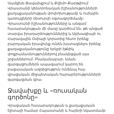
Սամցխե-Ջավախքում և Քվեմո-Քարթլիում
Վրաստանի կենտրոնական իշխանությունների
քաղաքականության փոփոխությամբ և ուժային
կառույցների ռեսուրսի օգտագործմամբ։
Վրաստանի իշխանությունները և անգամ
հասարակության մի մասը կարծում են, թե անցած
տարվա իրադարձություններից և Աբխազիայի ու
Հարավային Օսիայի կորստից հետո իրենք
բարոյական իրավունք ունեն խստացնելու իրենց
քաղաքականությունը երկրի էթնիկ
փոքրամասնություններով բնակեցված այս
շրջաններում։ Բնականաբար, նման
զարգացումներն ապագայում կարող են
բացասական ազդեցություն ունենալ հայ-
վրացական միջպետական հարաբերությունների
զարգացման վրա։
Ջավախքը և «ռուսական
գործոնը»
Վրացական հասարակության և քաղաքական
էլիտայի համար Հայաստանի և հայերի նկատմամբ