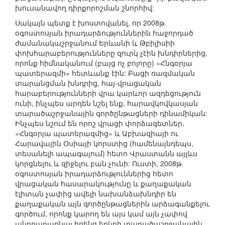
խուսանավող դիրքորոշման շնորհիվ:
Սակայն պետք է խոստովանել, որ 2008թ.
օգոստոսյան իրադարձություններին հաջորդած
ժամանակաշրջանում Երևանի և Թբիլիսիի
փոխհարաբերությունները զուրկ չէին խնդիրներից,
որոնք հիմնականում (բայց ոչ բոլորը) «Հնգօրյա
պատերազմի» հետևանք էին: Բացի ռազմական
տարանցման խնդրից, հայ-վրացական
հարաբերությունների վրա կարևոր ազդեցություն
ունի, ինչպես արդեն նշել ենք, հարավկովկասյան
տարածաշրջանային գործընթացների դինամիկան:
Ինչպես նշում են որոշ վրացի փորձագետներ,
«Հնգօրյա պատերազմից» և Աբխազիայի ու
Հարավային Օսիայի կորստից (համենայնդեպս,
տեսանելի ապագայում) հետո Վրաստանն այլևս
կորցնելու և զիջելու բան չունի: Ուստի, 2008թ.
օգոստոսյան իրադարձություններից հետո
վրացական հասարակությունը և քաղաքական
էլիտան չափից ավելի նախանձախնդիր են
քաղաքական այն գործընթացներին արձագանքելու
գործում, որոնք կարող են այս կամ այն չափով
անդրադառնալ իրենց երկրի տարածաշրջանային