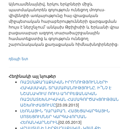
Այնուամենայնիվ, երկու երկրների միջև
պատմականորեն գոյություն ունեցող մոդուս-
վիվենդիի առկայությունը հայ-վրացական
միջպետական հարաբերությունների զարգացման
հույս է ներշնչում՝ անկախ Թբիլիսիի և Երևանի վրա
բացասաբար ազդող տարածաշրջանային
համատեքստից և գոյություն ունեցող
շարունակական քաղաքական հիմնախնդիրներից։
դեպի ետ
Հեղինակի այլ նյութեր
ՌԱԶՄԱՔԱՂԱՔԱԿԱՆ ԻՐՈՂՈՒԹՅՈՒՆՆԵՐԻ
ՀԱԿԱՍԱԿԱՆ ՏՐԱՄԱԲԱՆՈՒԹՅՈՒՆԸ. Ի՞ՆՉ Է
ՆՇԱՆԱԿՈՒՄ ՌՈՒՍ-ԱԴՐԲԵՋԱՆԱԿԱՆ
ՌԱԶՄԱՏԵԽՆԻԿԱԿԱՆ ՀԱՄԱԳՈՐԾԱԿՑՈՒԹՅԱՆ
ԱՇԽՈՒԺԱՑՈՒՄԸ
[23.09.2013]
ԼԵՌՆԱՅԻՆ ՂԱՐԱԲԱՂ. ՀԱՅԵՑԱԿԱՐԳԱՅԻՆ
ՄՈՏԵՑՈՒՄՆԵՐ ԿԱՐԳԱՎՈՐՄԱՆ
ՀԵՌԱՆԿԱՐՆԵՐԻՆ
[02.05.2013]
ՎՐԱՍՏԱՆԻ ՆԵՐՔԱՂԱՔԱԿԱՆ ԿՅԱՆՔԻ