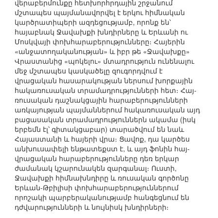
վերաբերմունքը հետխորհրդային շրջանում
մշտապես պայմանավորվել է երկու հիմնական
կարծրատիպերի ազդեցությամբ, որոնք են՝
հայաբնակ Ջավախքի խնդիրները և Երևանի ու
Մոսկվայի փոխհարաբերությունները։ Հայերին
«անջատողականության» և իբր թե «Ջավախքը»
Վրաստանից «պոկելու» մտադրություն ունենալու
մեջ մշտապես կասկածելը զուգորդվում է
վրացական հասարակության ներսում խորքային
հակառուսական տրամադրությունների հետ։ Հայ-
ռուսական դաշնակցային հարաբերությունների
առկայության պայմաններում հակառուսական այդ
բացասական տրամադրություններն ակամա (իսկ
երբեմն էլ՝ գիտակցաբար) տարածվում են նաև
Հայաստանի և հայերի վրա։ Ցավոք, դա կարծես
անխուսափելի ենթատեքստ է, և այդ ֆոնին հայ-
վրացական հարաբերությունները դեռ երկար
ժամանակ կշարունակեն զարգանալ։ Ուստի,
Ջավախքի հիմնախնդիրը և ռուսական գործոնը
Երևան-Թբիլիսի փոխհարաբերություններում
որոշակի պարբերականությամբ հանգեցնում են
դժվարությունների և նույնիսկ խնդիրների։