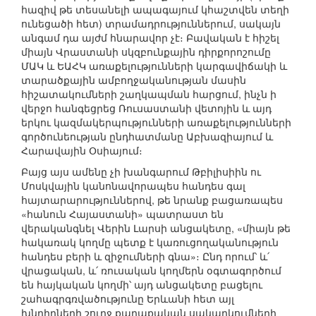
հազիվ թե տեսանելի ապագայում կհաշտվեն տեղի
ունեցածի հետ) տրամադրություններում, սակայն
անգամ դա այժմ հնարավոր չէ։ Բավական է հիշել
միայն Վրաստանի սկզբունքային դիրքորոշումը
ՄԱԿ և ԵԱՀԿ առաքելությունների կարգավիճակի և
տարածքային ամբողջականության մասին
հիշատակումների շաղկապման հարցում, ինչն ի
վերջո հանգեցրեց Ռուսաստանի վետոյին և այդ
երկու կազմակերպությունների առաքելությունների
գործունեության ընդհատմանը Աբխազիայում և
Հարավային Օսիայում։
Բայց այս ամենը չի խանգարում Թբիլիսիին ու
Մոսկվային կանոնավորապես հանդես գալ
հայտարարություններով, թե նրանք բացառապես
«հանուն Հայաստանի» պատրաստ են
վերականգնել Վերին Լարսի անցակետը, «միայն թե
հակառակ կողմը պետք է կառուցողականություն
հանդես բերի և զիջումների գնա»։ Ընդ որում՝ և՛
վրացական, և՛ ռուսական կողմերն օգտագործում
են հայկական կողմի՝ այդ անցակետը բացելու
շահագրգռվածությունը Երևանի հետ այլ
խնդիրների շուրջ քաղաքական սակարկումների