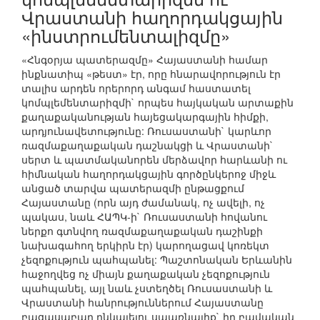
Վրաստանի հաղորդակցային
«ինստրումենտալիզմը»
«Հնգօրյա պատերազմը» Հայաստանի համար
ինքնատիպ «թեստ» էր, որը հնարավորություն էր
տալիս արդեն որերորդ անգամ հաստատել
կոմպլեմենտարիզմի` որպես հայկական արտաքին
քաղաքականության հայեցակարգային հիմքի,
արդյունավետությունը: Ռուսաստանի` կարևոր
ռազմաքաղաքական դաշնակցի և Վրաստանի`
սերտ և պատմականորեն մերձավոր հարևանի ու
հիմնական հաղորդակցային գործընկերոջ միջև
անցած տարվա պատերազմի ընթացքում
Հայաստանը (որն այդ ժամանակ, ոչ ավելի, ոչ
պակաս, նաև ՀԱՊԿ-ի` Ռուսաստանի հովանու
ներքո գտնվող ռազմաքաղաքական դաշինքի
նախագահող երկիրն էր) կարողացավ կոռեկտ
չեզոքություն պահպանել: Պաշտոնական Երևանին
հաջողվեց ոչ միայն քաղաքական չեզոքություն
պահպանել, այլ նաև չստեղծել Ռուսաստանի և
Վրաստանի հանրություններում Հայաստանը
բացասաբար ընկալելու սպառնալիք` իր բավական