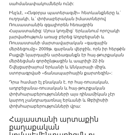
սահմանափակումներն ունի:
Ինչևէ, «Հնգօրյա պատերազմի» հետևանքները և´
ուղղակի, և´ փոխաբերական իմաստներով
Ռուսաստանին զգալիորեն հեռացրին
Հայաստանից: Մյուս կողմից` Երևանում որոշակի
լարվածություն առաջ բերեց Ադրբեջանի և
Ռուսաստանի մարտավարական «գազային
մերձեցումը» 2009թ. գարնան վերջին, որն իր հերթին
Բաքվի նյարդային արձագանքն էր հայ-թուրքական
մերձեցման գործընթացին և ապրիլի 22-ին
Շվեյցարիայում Երևանի և Անկարայի միջև
ստորագրված «ճանապարհային քարտեզին»:
Դրա համար էլ բնական է, որ հայ-ռուսական,
ադրբեջանա-ռուսական և հայ-թուրքական
փոխհարաբերությունների այս դինամիկան չէր
կարող չանդրադառնալ Երևանի և Թբիլիսիի
փոխհարաբերությունների վրա:
Հայաստանի արտաքին
քաղաքական
կոմպլեմենտարիզմն ու