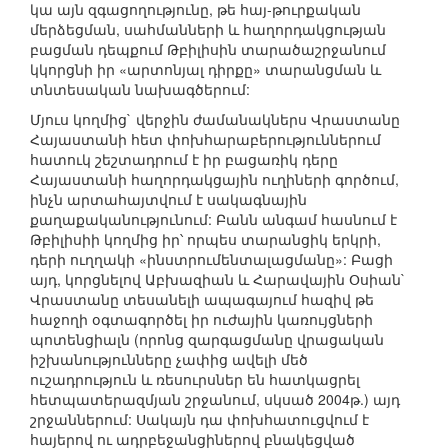
կա այն զգացողությունը, թե հայ-թուրքական
մերձեցման, սահմանների և հաղորդակցության
բացման դեպքում Թբիլիսին տարածաշրջանում
կկորցնի իր «արտոնյալ դիրքը» տարանցման և
տնտեսական նախագծերում:
Մյուս կողմից` վերջին ժամանակներս Վրաստանը
Հայաստանի հետ փոխհարաբերություններում
հատուկ շեշտադրում է իր բացառիկ դերը
Հայաստանի հաղորդակցային ուղիների գործում,
ինչն արտահայտվում է սակագնային
քաղաքականությունում: Բանն անգամ հասնում է
Թբիլիսիի կողմից իր՝ որպես տարանցիկ երկրի,
դերի ուղղակի «ինստրումենտալացմանը»: Բացի
այդ, կորցնելով Աբխազիան և Հարավային Օսիան`
Վրաստանը տեսանելի ապագայում հազիվ թե
հաջողի օգտագործել իր ուժային կառույցների
պոտենցիալն (որոնց զարգացմանը վրացական
իշխանությունները չափից ավելի մեծ
ուշադրություն և ռեսուրսներ են հատկացրել
հետպատերազմյան շրջանում, սկսած 2004թ.) այդ
շրջաններում: Սակայն դա փոխհատուցվում է
հայերով ու ադրբեջանցիներով բնակեցված