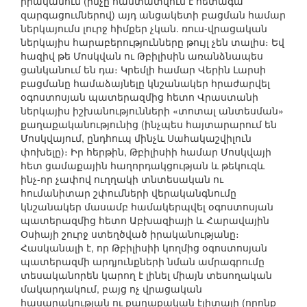
իրականում (ինչը հաստատվում է հետագա
զարգացումներով) այդ անցակետի բացման համար
ներկայումս լուրջ հիմքեր չկան. ռուս-վրացական
ներկայիս հարաբերությունները թույլ չեն տալիս։ Եվ
հազիվ թե Մոսկվան ու Թբիլիսին առանձնապես
ցանկանում են դա։ Կրեմլի համար Վերին Լարսի
բացմանը համաձայնելը կնշանակեր հրաժարվել
օգոստոսյան պատերազմից հետո Վրաստանի
ներկայիս իշխանությունների «տոտալ անտեսման»
քաղաքականությունից (ինչպես հայտարարում են
Մոսկվայում, ընդհուպ մինչև Սահակաշվիլուն
փոխելը)։ Իր հերթին, Թբիլիսիի համար Մոսկվայի
հետ ցամաքային հաղորդակցության և թեկուզև
ինչ-որ չափով ուղղակի տնտեսական ու
հումանիտար շփումների վերականգնումը
կնշանակեր մասամբ համակերպվել օգոստոսյան
պատերազմից հետո Աբխազիայի և Հարավային
Օսիայի շուրջ ստեղծված իրականությանը։
Հասկանալի է, որ Թբիլիսիի կողմից օգոստոսյան
պատերազմի արդյունքների նման ամրագրումը
տեսականորեն կարող է լինել միայն տեսողական
մակարդակում, բայց ոչ վրացական
հասարակության ու քաղաքական էլիտայի (որոնք