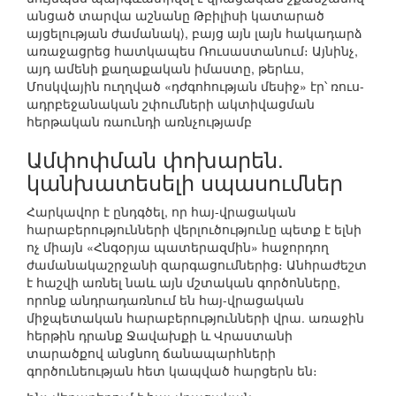
անցած տարվա աշնանը Թբիլիսի կատարած
այցելության ժամանակ), բայց այն լայն հակադարձ
առաջացրեց հատկապես Ռուսաստանում։ Այնինչ,
այդ ամենի քաղաքական իմաստը, թերևս,
Մոսկվային ուղղված «դժգոհության մեսիջ» էր՝ ռուս-
ադրբեջանական շփումների ակտիվացման
հերթական ռաունդի առնչությամբ
Ամփոփման փոխարեն.
կանխատեսելի սպասումներ
Հարկավոր է ընդգծել, որ հայ-վրացական
հարաբերությունների վերլուծությունը պետք է ելնի
ոչ միայն «Հնգօրյա պատերազմին» հաջորդող
ժամանակաշրջանի զարգացումներից։ Անհրաժեշտ
է հաշվի առնել նաև այն մշտական գործոնները,
որոնք անդրադառնում են հայ-վրացական
միջպետական հարաբերությունների վրա. առաջին
հերթին դրանք Ջավախքի և Վրաստանի
տարածքով անցնող ճանապարհների
գործունեության հետ կապված հարցերն են։