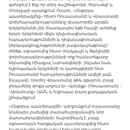
գտնվում է ինչ-որ տեղ Վաշինգտոնի, Բրյուսելի և
Մոսկվայի արանքում: Ուստի, «Հնգօրյա
պատերազմից» հետո Ռուսաստանի և Վրաստանի
փոխհարաբերությունները փաստորեն արդեն
երկկողմանի չեն (հատկապես եթե հաշվի առնենք
երկու երկրների միջև դիվանագիտական
հարաբերությունների և դիվանագիտական
ներկայացուցչությունների բացակայությունը):
2008թ. օգոստոսից հետո Մոսկվայի և Թբիլիսիի
փոխհարաբերությունների ողջ համատեքստը
ներառվեց Միացյալ Նահանգների, ինչպես նաև
եվրոպական երկրների ու կառույցների հետ
Ռուսաստանի հարաբերությունների ավելի լայն
ձևաչափ, որտեղ Վրաստանը թեև զգայուն, բայց
ընդամենը փոքր աղյուս էր «Արևելք» (Ռուսաստան) -
«Արևմուտք» (ԱՄՆ և Եվրոպա) բարդ քաղաքական
շինվածքում:
«Հնգօրյա պատերազմի» արդյունքում Հայաստանը
նույնպես բախվեց տարածաշրջանային նոր
մարտահրավերների: Տարօրինակ է, բայց
օգոստոսյան հաղթական պատերազմից հետո
Հարավային Կովկասում Երևանի գլխավոր