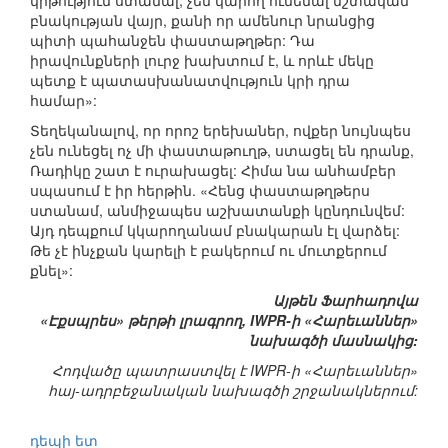
կրթություն ստանալ, չեն կարող ունենալ մշտական
բնակության վայր, քանի որ ամենուր նրանցից
պիտի պահանջեն փաստաթղթեր: Դա
իրավունքների լուրջ խախտում է, և որևէ մեկը
պետք է պատասխանատվություն կրի դրա
համար»:
Տեղեկանալով, որ որոշ երեխաներ, ովքեր նույնպես
չեն ունեցել ոչ մի փաստաթուղթ, ստացել են դրանք,
Ռադիկը շատ է ուրախացել: Հիմա նա անհամբեր
սպասում է իր հերթին. «Հենց փաստաթղթերս
ստանամ, անմիջապես աշխատանքի կընդունվեմ:
Այդ դեպքում կկարողանամ բնակարան էլ վարձել:
Թե չէ ինչքան կարելի է բակերում ու մուտքերում
քնել»:
Այթեն Ֆարհադովա
«Էքսպրես» թերթի լրագրող, IWPR-ի «Հարեւաններ»
նախագծի մասնակից:
Հոդվածը պատրաստվել է IWPR-ի «Հարեւաններ»
հայ-ադրբեջանական նախագծի շրջանակներում:
դեպի ետ