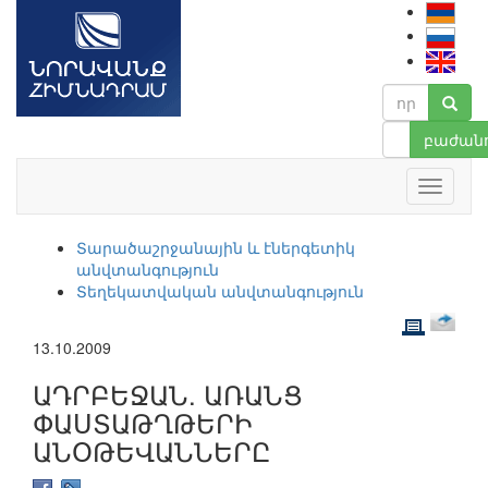
բաժանո
Տարածաշրջանային և էներգետիկ
անվտանգություն
Տեղեկատվական անվտանգություն
13.10.2009
ԱԴՐԲԵՋԱՆ. ԱՌԱՆՑ
ՓԱՍՏԱԹՂԹԵՐԻ
ԱՆՕԹԵՎԱՆՆԵՐԸ