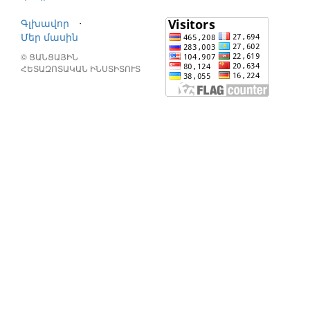
Գլխավոր
⋅
Մեր մասին
© ՑԱՆՑԱՅԻՆ
ՀԵՏԱԶՈՏԱԿԱՆ ԻՆՍՏԻՏՈՒՏ