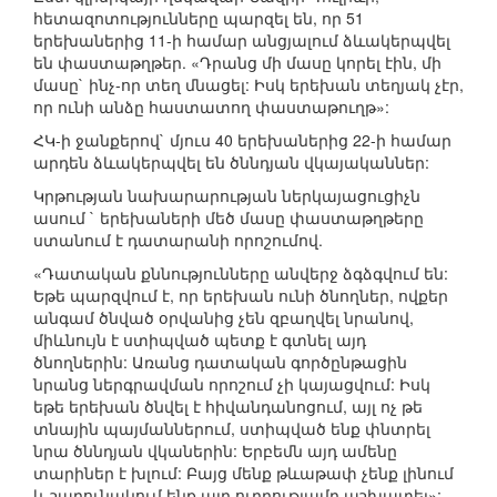
հետազոտությունները պարզել են, որ 51
երեխաներից 11-ի համար անցյալում ձևակերպվել
են փաստաթղթեր. «Դրանց մի մասը կորել էին, մի
մասը` ինչ-որ տեղ մնացել: Իսկ երեխան տեղյակ չէր,
որ ունի անձը հաստատող փաստաթուղթ»:
ՀԿ-ի ջանքերով` մյուս 40 երեխաներից 22-ի համար
արդեն ձևակերպվել են ծննդյան վկայականներ:
Կրթության նախարարության ներկայացուցիչն
ասում ` երեխաների մեծ մասը փաստաթղթերը
ստանում է դատարանի որոշումով.
«Դատական քննությունները անվերջ ձգձգվում են:
Եթե պարզվում է, որ երեխան ունի ծնողներ, ովքեր
անգամ ծնված օրվանից չեն զբաղվել նրանով,
միևնույն է ստիպված պետք է գտնել այդ
ծնողներին: Առանց դատական գործընթացին
նրանց ներգրավման որոշում չի կայացվում: Իսկ
եթե երեխան ծնվել է հիվանդանոցում, այլ ոչ թե
տնային պայմաններում, ստիպված ենք փնտրել
նրա ծննդյան վկաներին: Երբեմն այդ ամենը
տարիներ է խլում: Բայց մենք թևաթափ չենք լինում
և շարունակում ենք այդ ուղղությամբ աշխատել»: