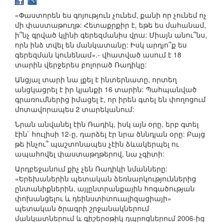
«Փաստորեն ես գոյություն չունեմ, քանի որ չունեմ ոչ
մի փաստաթուղթ: Հետաքրքիր է, եթե ես մահանամ,
ի՞նչ գրված կլինի գերեզմանիս վրա: Միայն անու՞նս,
որն ինձ տվել են մանկատանը: Իսկ արդյո՞ք ես
գերեզման կունենամ».- վհատված ասում է 18
տարին վերջերես բոլորած Ռադիկը:
Անցյալ տարի նա լքել է ինտերնատը, որտեղ
անցկացրել է իր կյանքի 16 տարին: Պահպանված
գրառումներից իմացել է, որ իրեն գտել են փողոցում
մոտավորապես 2 տարեկանում:
Նրան անվանել էին Ռադիկ, իսկ այն օրը, երբ գտել
էին` հուլիսի 12-ը, դարձել էր նրա ծննդյան օրը: Բայց
թե ինչու՞ պաշտոնապես չէին ձևակերպել ու
ապահովել փաստաթղթերով, նա չգիտի:
Արդբեջանում քիչ չեն Ռադիկի նմանները:
«Երեխաներին պետական ձեռնարկություններից
ընտանիքներին, այլընտրանքային հոգածության
փոխանցելու և դեինստիտուալիզացիայի»
պետական ծրագրի շրջանակներում
մանկատներում և գիշերօթիկ դպրոցներում 2006-ից