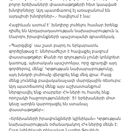
բոլոր երեխաների փաստաթղթերի հետ կապված
խնդիրները: Այդ պատճառով էլ առաջանում են
այդպիսի խնդիրներ»,- հավելում է նա:
Հաջիևան ասում է` խնդիրը լուծելու համար իրենք
դիմել են Արդարադատության նախարարություն և
Մարդու իրավունքների պաշտպանի գրասենյակ.
«Պարզվեց` սա շատ բարդ ու երկարատև
գործընթաց է: Անհրաժեշտ է հավաքել բազում
փաստաթղթեր: Քանի որ գոյություն չունի կոնկրետ
կառույց, պետական պաշտոնյա, որը զբաղվի այդ
գործերով, մենք` Կրթության նախարարությունը,
այդ խնդրի լուծումը վերցրել ենք մեզ վրա: Բայց
մենք չունենք բավականաչափ մարդկային ռեսուրս:
Այդ պատճառով մենք այս աշխատանքում
ներգրավել ենք տարբեր ՀԿ-ների ու հասել ենք
որոշակի հաջողությունների` 51 երեխաների մոտ
կեսը արդեն կարողացել են ստանալ
փաստաթղթեր»:
«Երեխաների իրավունքների կլինիկան» Կրթության
նախարարության օժանադակող ՀԿ-ներից մեկն է:
Ըստ կլինիկայի ղեկավար Նազիր Գուլիևի,