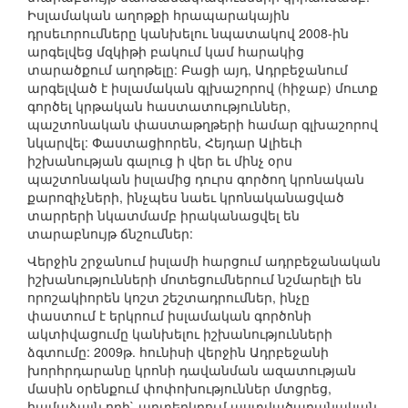
Իսլամական աղոթքի հրապարակային
դրսեւորումները կանխելու նպատակով 2008-ին
արգելվեց մզկիթի բակում կամ հարակից
տարածքում աղոթելը: Բացի այդ, Ադրբեջանում
արգելված է իսլամական գլխաշորով (հիջաբ) մուտք
գործել կրթական հաստատություններ,
պաշտոնական փաստաթղթերի համար գլխաշորով
նկարվել: Փաստացիորեն, Հեյդար Ալիեւի
իշխանության գալուց ի վեր եւ մինչ օրս
պաշտոնական իսլամից դուրս գործող կրոնական
քարոզիչների, ինչպես նաեւ կրոնականացված
տարրերի նկատմամբ իրականացվել են
տարաբնույթ ճնշումներ:
Վերջին շրջանում իսլամի հարցում ադրբեջանական
իշխանությունների մոտեցումներում նշմարելի են
որոշակիորեն կոշտ շեշտադրումներ, ինչը
փաստում է երկրում իսլամական գործոնի
ակտիվացումը կանխելու իշխանությունների
ձգտումը: 2009թ. հունիսի վերջին Ադրբեջանի
խորհրդարանը կրոնի դավանման ազատության
մասին օրենքում փոփոխություններ մտցրեց,
համաձայն որի` արտերկրում աստվածաբանական