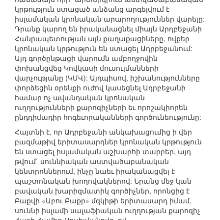
կրթություն ստացած անձանց արգելվում է
իսլամական կրոնական արարողություններ վարելը:
Դրանք կարող են իրականացնել միայն Արդբեջանի
Հանրապետության այն քաղաքացիները, ովքեր
կրոնական կրթություն են ստացել Ադրբեջանում:
Այդ գործընթացի վարումն ամբողջովին
փոխանցվեց Կովկասի մուսուլմանների
վարչությանը (ԿՄՎ): Այդպիսով, իշխանությունները
փորձեցին օրենքի ուժով կասեցնել Ադրբեջանի
համար ոչ ավանդական կրոնական
ուղղությունների քարոզիչների եւ որոշակիորեն
ընդդիմադիր հոգեւորականների գործունեությունը:
Հայտնի է, որ Ադրբեջանի անկախացումից ի վեր
բազմաթիվ երիտասարդներ կրոնական կրթություն
են ստացել իսլամական աշխարհի տարբեր, այդ
թվում` սուննիական աստվածաբանական
կենտրոններում, ինչը նաեւ իրականացվել է
պաշտոնական խողովակներով: Նրանց մեջ կան
բավական խարիզմատիկ գործիչներ, որոնցից է
Բաքվի «Աբու Բաքր» մզկիթի երիտասարդ իմամ,
սուննի իսլամի սալաֆիական ուղղության քարոզիչ