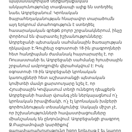
պայմանավորված ներքաղաքական
անկայունությունը տագնապի ալիք են ստեղծել
նաեւ Ադրբեջանում: Կրոնական
ծայրահեղականության հնարավոր տարածումն
այդ երկրում մտահոգություն է ստեղծել
հասարակական գրեթե բոլոր շրջանակներում, ինչը
փորձում են փարատել իշխանությունները:
Ադրբեջանի պետական սահմանային ծառայության
ղեկավար Է.Գուլիեւը օգոստոսի 18-ին լրագրողների
հետ հանդիպման ժամանակ հայտարարել է, որ
Ռուսաստանի եւ Ադրբեջանի սահմանը հյուսիսային
շրջանում ամբողջովին վերահսկվում է: Իսկ
օգոստոսի 19-ին Ադրբեջանի կրոնական
կառույցների հետ աշխատանքի պետական
կոմիտեի մամլո քարտուղարը նշել է, որ
Հյուսիսային Կովկասում տեղի ունեցող դեպքերն
Ադրբեջանի համար վտանգ չեն ներկայացնում ո՛չ
կրոնական իրավիճակի, ո՛չ էլ կրոնական խմբերի
գործունեության տեսանկյունից: Սակայն միշտ չէ,
որ իշխանությունների հավաստիացումները
միանշանակ են ընդունվում: Ադրբեջանցի լրագրող
Ջ.Բայրամովայի կարծիքով`
գաղափարախոսությունը հզոր երեւույթ է եւ կարող