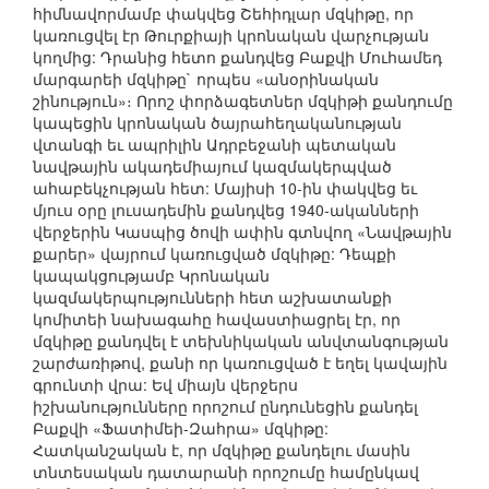
հիմնավորմամբ փակվեց Շեհիդլար մզկիթը, որ
կառուցվել էր Թուրքիայի կրոնական վարչության
կողմից: Դրանից հետո քանդվեց Բաքվի Մուհամեդ
մարգարեի մզկիթը` որպես «անօրինական
շինություն»։ Որոշ փորձագետներ մզկիթի քանդումը
կապեցին կրոնական ծայրահեղականության
վտանգի եւ ապրիլին Ադրբեջանի պետական
նավթային ակադեմիայում կազմակերպված
ահաբեկչության հետ: Մայիսի 10-ին փակվեց եւ
մյուս օրը լուսադեմին քանդվեց 1940-ականների
վերջերին Կասպից ծովի ափին գտնվող «Նավթային
քարեր» վայրում կառուցված մզկիթը: Դեպքի
կապակցությամբ Կրոնական
կազմակերպությունների հետ աշխատանքի
կոմիտեի նախագահը հավաստիացրել էր, որ
մզկիթը քանդվել է տեխնիկական անվտանգության
շարժառիթով, քանի որ կառուցված է եղել կավային
գրունտի վրա: Եվ միայն վերջերս
իշխանությունները որոշում ընդունեցին քանդել
Բաքվի «Ֆատիմեի-Զահրա» մզկիթը:
Հատկանշական է, որ մզկիթը քանդելու մասին
տնտեսական դատարանի որոշումը համընկավ