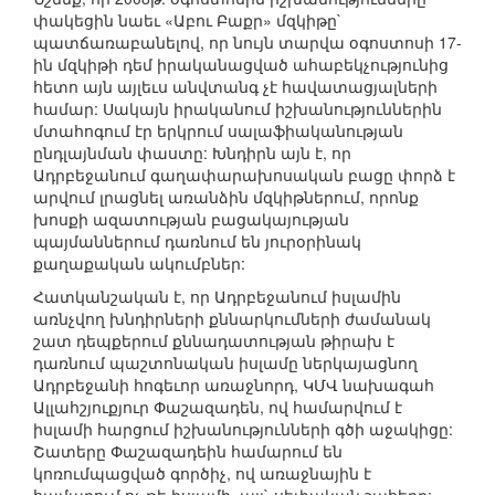
փակեցին նաեւ «Աբու Բաքր» մզկիթը`
պատճառաբանելով, որ նույն տարվա օգոստոսի 17-
ին մզկիթի դեմ իրականացված ահաբեկչությունից
հետո այն այլեւս անվտանգ չէ հավատացյալների
համար: Սակայն իրականում իշխանություններին
մտահոգում էր երկրում սալաֆիականության
ընդլայնման փաստը: Խնդիրն այն է, որ
Ադրբեջանում գաղափարախոսական բացը փորձ է
արվում լրացնել առանձին մզկիթներում, որոնք
խոսքի ազատության բացակայության
պայմաններում դառնում են յուրօրինակ
քաղաքական ակումբներ:
Հատկանշական է, որ Ադրբեջանում իսլամին
առնչվող խնդիրների քննարկումների ժամանակ
շատ դեպքերում քննադատության թիրախ է
դառնում պաշտոնական իսլամը ներկայացնող
Ադրբեջանի հոգեւոր առաջնորդ, ԿՄՎ նախագահ
Ալլահշյուքյուր Փաշազադեն, ով համարվում է
իսլամի հարցում իշխանությունների գծի աջակիցը:
Շատերը Փաշազադեին համարում են
կոռումպացված գործիչ, ով առաջնային է