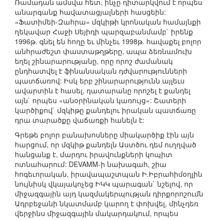
Ռամադան ամսվա հետ, ինչը դիտարկվում է որպես
անարգանք հավատացյալների հասցեին:
«Ֆատիմեի-Զահրա» մզկիթի կրոնական համայնքի
ղեկավար Հաջի Սեյիդի պարզաբանմամբ` իրենք
1996թ. գնել են հողը եւ մինչեւ 1998թ. հավաքել բոլոր
անհրաժեշտ փաստաթղթերը, ապա ձեռնամուխ
եղել շինարարությանը, որը որոշ ժամանակ
ընդհատվել է ֆինանսական դժվարությունների
պատճառով: Իսկ երբ շինարարությունն այլեւս
ավարտին է հասել, դատարանը որոշել է քանդել
այն` որպես «անօրինական կառույց»: Շատերի
կարծիքով` մզկիթը քանդելու իրական պատճառը
դրա տարածքը վաճառքի հանելն է:
Գրեթե բոլոր բանախոսները միակարծիք էին այն
հարցում, որ մզկիթ քանդելն Աստծու դեմ ուղղված
հանցանք է, մարդու իրավունքների կոպիտ
ոտնահարում: DEVAMM-ի նախագահ, շիա
հոգեւորական, իրավապաշտպան Ի.Իբրահիմօղլին
նույնիսկ վկայակոչեց ԻԿԿ պարագան` նշելով, որ
միջազգային այդ կազմակերպության դիրքորոշումն
Ադրբեջանի նկատմամբ կարող է փոխվել, մինչդեռ
վերջինս միջազգային մակարդակում, որպես