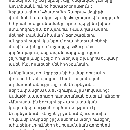
համարում ոչ թե իսլամի, այլ` սեփական շահերը:
Այդ տեսանկյունից հետաքրքրություն է
ներկայացնում «Ֆատիմեի-Զահրա» մզկիթի
փակման կապակցությամբ Փաշազադեին ուղղված
Ի.Իբրահիմօղլու նամակը, որում վերջինս խիստ
մտահոգություն է հայտնում Ռամադան ամսին
մզկիթի փակման համար` զգուշացնելով
անդրերկրային կյանքում դրա հետեւանքների
մասին եւ խնդրում աջակցել: «Թուրան»
գործակալությանը տված հարցազրույցում
շեյխուլիսլամը նշել է, որ տեղյակ է խնդրին եւ կանի
ամեն ինչ, որպեսզի մզկիթը չքանդվի։
Նշենք նաեւ, որ Ադրբեջանի համար որոշակի
վտանգ է ներկայացնում նաեւ իսլամական
արմատականությունը, որն Ադրբեջան է
ներթափանցում նաեւ Հյուսիսային Կովկասից:
Ասվածի ապացույցը դաղստանյան ծագում ունեցող
«Անտառային եղբայրներ» արմատական
կազմակերպության գործունեությունն էր
Ադրբեջանում: Վերջին շրջանում Հյուսիսային
Կովկասի տարբեր շրջաններում տեղի ունեցող
ահաբեկչությունները եւ իսլամական գործոնով