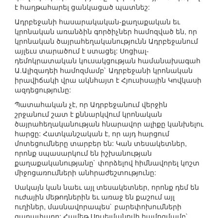
է հաղթահարել ցանկացած պատնեշ:
Ադրբեջանի հասարակական-քաղաքական եւ
կրոնական առանձին գործիչներ համոզված են, որ
կրոնական ծայրահեղականությունն Ադրբեջանում
այլեւս տարածում է ստացել: Սոցիալ-
դեմոկրատական կուսակցության համանախագահ
Ա.Ալիզադեի համոզմամբ` Ադրբեջանի կրոնական
իրավիճակի վրա ակնհայտ է Հյուսիսային Կովկասի
ազդեցությունը:
Պատահական չէ, որ Ադրբեջանում վերջին
շրջանում շատ է քննարկվում կրոնական
ծայրահեղականության հնարավոր ալիքը կանխելու
հարցը: Հատկանշական է, որ այդ հարցում
մոտեցումները տարբեր են: Կան տեսակետներ,
որոնք սպասարկում են իշխանության
քաղաքականությանը` փորձելով հիմնավորել կոշտ
միջոցառումների անհրաժեշտությունը:
Սակայն կան նաեւ այլ տեսակետներ, որոնք դեմ են
ուժային մեթոդներին եւ առաջ են քաշում այլ
ուղիներ, մասնավորապես` բարեփոխումների
գաղափարը: Համեթ Սուլեյմանովի համոզմամբ`