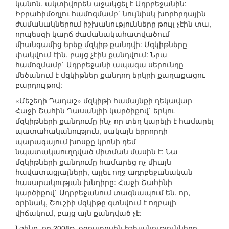
կանոն, ակտիվորեն աջակցել է Ադրբեջանին:
Իբրահիմօղլու համոզմամբ` նույնիսկ խորհրդային
ժամանակներում իշխանությունները թույլ չէին տա,
որպեսզի կարճ ժամանակահատվածում
միանգամից երեք մզկիթ քանդվի: Մզկիթները
փակվում էին, բայց չէին քանդվում: Նրա
համոզմամբ` Ադրբեջանի ապագա սերունդը
մեծանում է մզկիթներ քանդող երկրի քաղաքացու
բարդույթով:
«Մեշեդի Դադաշ» մզկիթի համայնքի ղեկավար
Հաջի Շահին Ղասանլիի կարծիքով` երկու
մզկիթների քանդումը ինչ-որ տեղ կարելի է համարել
պատահականություն, սակայն երրորդի
պարագայում խոսքը կրոնի դեմ
նպատակաուղղված միտման մասին է: Նա
մզկիթների քանդումը համարեց ոչ միայն
հավատացյալների, այլեւ ողջ ադրբեջանական
հասարակության խնդիրը: Հաջի Շահինի
կարծիքով` Ադրբեջանում տագնապում են, որ,
օրինակ, Շուշիի մզկիթը գտնվում է ողբալի
վիճակում, բայց այն քանդված չէ:
Նշենք, որ 2008թ. օգոստոսին իշխանությունները