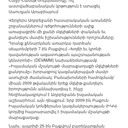
Հաջի Համեթ Սուլեյմանովը, ով
աստվածաբանական կրթություն է ստացել
Սաուդյան Արաբիայում:
Վերջերս Ադրբեջանի հասարակական առանձին
շրջանակներում դժգոհությունների ալիք
առաջացրին մի քանի մզկիթների փակման եւ
քանդելու մասին իշխանությունների որոշումները:
Դրանք քննարկման առարկա դարձան
սեպտեմբերի 7-ին Բաքվում «Խղճի եւ կրոնի
դավանության ազատության պաշտպանության
կենտրոնի» (DEVAMM) նախաձեռնությամբ
«Իսլամական մշակույթի մայրաքաղաքի մզկիթների
քանդումը» խորագրով կազմակերպված մամլո
ասուլիսի ժամանակ: Բանախոսների համոզմամբ`
միայն 2009 թվականին երեք մզկիթ քանդելու
իրողությունն աննախադեպ է, ինչը
հեղինակազրկում է Ադրբեջանն իսլամական
աշխարհում, այն դեպքում, երբ 2009-ին Բաքուն
Իսլամական կոնֆերանս կազմակերպության (ԻԿԿ)
կողմից հայտարարվել է իսլամական մշակույթի
մայրաքաղաք:
Նախ, ապրիլի 25-ին Բաքվում բարեկարգման