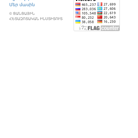
Մեր մասին
© ՑԱՆՑԱՅԻՆ
ՀԵՏԱԶՈՏԱԿԱՆ ԻՆՍՏԻՏՈՒՏ