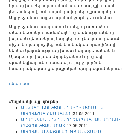
նրանց խաբել իսլամական սպառնալիքի մասին
լեգենդներով, իսկ աղանդավորների քարոզներն
Ադրբեջանում այլեւս պահանջարկ չեն ունենա:
Ադրբեջանում տարածում ունեցող առանձին
տեսակետների համաձայն` իշխանությունները
իսլամին վերաբերող հարցերում չեն կարողանում
ճիշտ կողմնորոշվել, իսկ կրոնական իրավիճակի
ներկա կայունությունը խիստ հարաբերական է։
Այնպես որ` իսլամն Ադրբեջանում որոշակի
պոտենցիալ ունի` դառնալու լուրջ գործոն
հասարակական-քաղաքական զարգացումներում։
դեպի ետ
Հեղինակի այլ նյութեր
ԱՆԿԱՅՈՒՆՈՒԹՅՈՒՆԸ ՍԻՐԻԱՅՈՒՄ ԵՎ
ՍԻՐԻԱՀԱՅ ՀԱՄԱՅՆՔԸ
[31.05.2011]
ԱՐԱԲԱԿԱՆ ԵՐԿՐՆԵՐԸ ԶԱՐԳԱՑՄԱՆ ՄՈԴԵԼԻ
ԸՆՏՐՈՒԹՅԱՆ ԱՌԱՋ
[17.05.2011]
ՍԻՐԻԱՆ ԱՆԿԱՅՈՒՆՈՒԹՅԱՆ ՎՏԱՆԳԻ