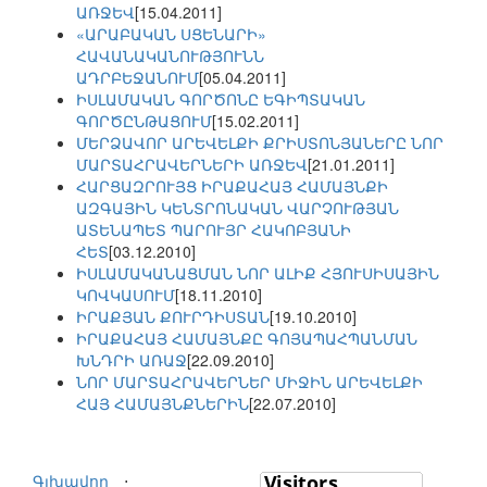
ԱՌՋԵՎ
[15.04.2011]
«ԱՐԱԲԱԿԱՆ ՍՑԵՆԱՐԻ»
ՀԱՎԱՆԱԿԱՆՈՒԹՅՈՒՆՆ
ԱԴՐԲԵՋԱՆՈՒՄ
[05.04.2011]
ԻՍԼԱՄԱԿԱՆ ԳՈՐԾՈՆԸ ԵԳԻՊՏԱԿԱՆ
ԳՈՐԾԸՆԹԱՑՈՒՄ
[15.02.2011]
ՄԵՐՁԱՎՈՐ ԱՐԵՎԵԼՔԻ ՔՐԻՍՏՈՆՅԱՆԵՐԸ ՆՈՐ
ՄԱՐՏԱՀՐԱՎԵՐՆԵՐԻ ԱՌՋԵՎ
[21.01.2011]
ՀԱՐՑԱԶՐՈՒՅՑ ԻՐԱՔԱՀԱՅ ՀԱՄԱՅՆՔԻ
ԱԶԳԱՅԻՆ ԿԵՆՏՐՈՆԱԿԱՆ ՎԱՐՉՈՒԹՅԱՆ
ԱՏԵՆԱՊԵՏ ՊԱՐՈՒՅՐ ՀԱԿՈԲՅԱՆԻ
ՀԵՏ
[03.12.2010]
ԻՍԼԱՄԱԿԱՆԱՑՄԱՆ ՆՈՐ ԱԼԻՔ ՀՅՈՒՍԻՍԱՅԻՆ
ԿՈՎԿԱՍՈՒՄ
[18.11.2010]
ԻՐԱՔՅԱՆ ՔՈՒՐԴԻՍՏԱՆ
[19.10.2010]
ԻՐԱՔԱՀԱՅ ՀԱՄԱՅՆՔԸ ԳՈՅԱՊԱՀՊԱՆՄԱՆ
ԽՆԴՐԻ ԱՌԱՋ
[22.09.2010]
ՆՈՐ ՄԱՐՏԱՀՐԱՎԵՐՆԵՐ ՄԻՋԻՆ ԱՐԵՎԵԼՔԻ
ՀԱՅ ՀԱՄԱՅՆՔՆԵՐԻՆ
[22.07.2010]
Գլխավոր
⋅