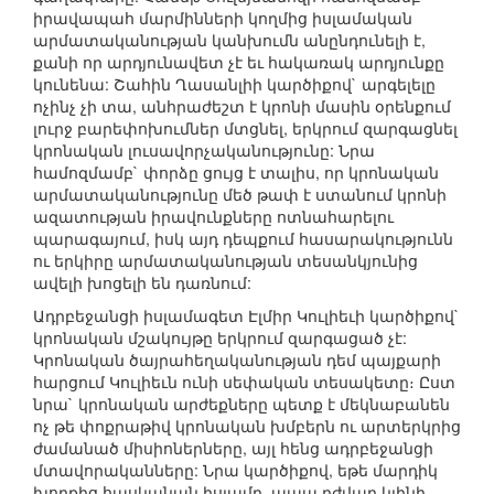
իրավապահ մարմինների կողմից իսլամական
արմատականության կանխումն անընդունելի է,
քանի որ արդյունավետ չէ եւ հակառակ արդյունքը
կունենա: Շահին Ղասանլիի կարծիքով` արգելելը
ոչինչ չի տա, անհրաժեշտ է կրոնի մասին օրենքում
լուրջ բարեփոխումներ մտցնել, երկրում զարգացնել
կրոնական լուսավորչականությունը: Նրա
համոզմամբ` փորձը ցույց է տալիս, որ կրոնական
արմատականությունը մեծ թափ է ստանում կրոնի
ազատության իրավունքները ոտնահարելու
պարագայում, իսկ այդ դեպքում հասարակությունն
ու երկիրը արմատականության տեսանկյունից
ավելի խոցելի են դառնում:
Ադրբեջանցի իսլամագետ Էլմիր Կուլիեւի կարծիքով`
կրոնական մշակույթը երկրում զարգացած չէ:
Կրոնական ծայրահեղականության դեմ պայքարի
հարցում Կուլիեւն ունի սեփական տեսակետը։ Ըստ
նրա` կրոնական արժեքները պետք է մեկնաբանեն
ոչ թե փոքրաթիվ կրոնական խմբերն ու արտերկրից
ժամանած միսիոներները, այլ հենց ադրբեջանցի
մտավորականները: Նրա կարծիքով, եթե մարդիկ
խորքից հասկանան իսլամը, ապա դժվար կլինի