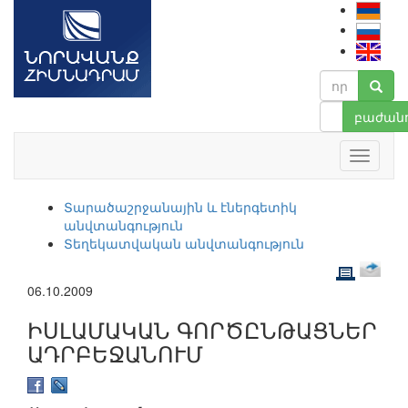
բաժանո
Տարածաշրջանային և էներգետիկ
անվտանգություն
Տեղեկատվական անվտանգություն
06.10.2009
ԻՍԼԱՄԱԿԱՆ ԳՈՐԾԸՆԹԱՑՆԵՐ
ԱԴՐԲԵՋԱՆՈՒՄ