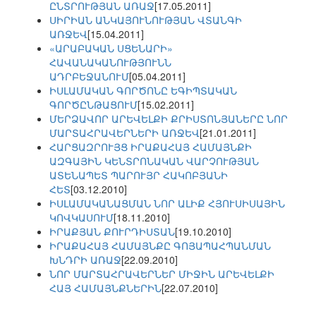
ԸՆՏՐՈՒԹՅԱՆ ԱՌԱՋ
[17.05.2011]
ՍԻՐԻԱՆ ԱՆԿԱՅՈՒՆՈՒԹՅԱՆ ՎՏԱՆԳԻ
ԱՌՋԵՎ
[15.04.2011]
«ԱՐԱԲԱԿԱՆ ՍՑԵՆԱՐԻ»
ՀԱՎԱՆԱԿԱՆՈՒԹՅՈՒՆՆ
ԱԴՐԲԵՋԱՆՈՒՄ
[05.04.2011]
ԻՍԼԱՄԱԿԱՆ ԳՈՐԾՈՆԸ ԵԳԻՊՏԱԿԱՆ
ԳՈՐԾԸՆԹԱՑՈՒՄ
[15.02.2011]
ՄԵՐՁԱՎՈՐ ԱՐԵՎԵԼՔԻ ՔՐԻՍՏՈՆՅԱՆԵՐԸ ՆՈՐ
ՄԱՐՏԱՀՐԱՎԵՐՆԵՐԻ ԱՌՋԵՎ
[21.01.2011]
ՀԱՐՑԱԶՐՈՒՅՑ ԻՐԱՔԱՀԱՅ ՀԱՄԱՅՆՔԻ
ԱԶԳԱՅԻՆ ԿԵՆՏՐՈՆԱԿԱՆ ՎԱՐՉՈՒԹՅԱՆ
ԱՏԵՆԱՊԵՏ ՊԱՐՈՒՅՐ ՀԱԿՈԲՅԱՆԻ
ՀԵՏ
[03.12.2010]
ԻՍԼԱՄԱԿԱՆԱՑՄԱՆ ՆՈՐ ԱԼԻՔ ՀՅՈՒՍԻՍԱՅԻՆ
ԿՈՎԿԱՍՈՒՄ
[18.11.2010]
ԻՐԱՔՅԱՆ ՔՈՒՐԴԻՍՏԱՆ
[19.10.2010]
ԻՐԱՔԱՀԱՅ ՀԱՄԱՅՆՔԸ ԳՈՅԱՊԱՀՊԱՆՄԱՆ
ԽՆԴՐԻ ԱՌԱՋ
[22.09.2010]
ՆՈՐ ՄԱՐՏԱՀՐԱՎԵՐՆԵՐ ՄԻՋԻՆ ԱՐԵՎԵԼՔԻ
ՀԱՅ ՀԱՄԱՅՆՔՆԵՐԻՆ
[22.07.2010]