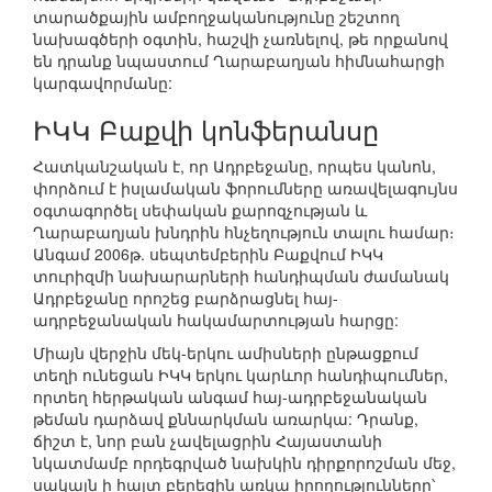
տարածքային ամբողջականությունը շեշտող
նախագծերի օգտին, հաշվի չառնելով, թե որքանով
են դրանք նպաստում Ղարաբաղյան հիմնահարցի
կարգավորմանը:
ԻԿԿ Բաքվի կոնֆերանսը
Հատկանշական է, որ Ադրբեջանը, որպես կանոն,
փորձում է իսլամական ֆորումները առավելագույնս
օգտագործել սեփական քարոզչության և
Ղարաբաղյան խնդրին հնչեղություն տալու համար։
Անգամ 2006թ. սեպտեմբերին Բաքվում ԻԿԿ
տուրիզմի նախարարների հանդիպման ժամանակ
Ադրբեջանը որոշեց բարձրացնել հայ-
ադրբեջանական հակամարտության հարցը:
Միայն վերջին մեկ-երկու ամիսների ընթացքում
տեղի ունեցան ԻԿԿ երկու կարևոր հանդիպումներ,
որտեղ հերթական անգամ հայ-ադրբեջանական
թեման դարձավ քննարկման առարկա: Դրանք,
ճիշտ է, նոր բան չավելացրին Հայաստանի
նկատմամբ որդեգրված նախկին դիրքորոշման մեջ,
սակայն ի հայտ բերեցին առկա իրողությունները՝