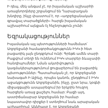
Ի դեպ, մեկ անգամ չէ, որ իսլամական աշխարհի
առաջնորդները շրջանցում են Ղարաբաղյան
խնդիրը, ինչը փաստում է, որ «ադրբեջանական
գրավյալ տարածքների» հարցն իսլամական
աշխարհում այնքան էլ հնչեղություն չունի:
Եզրակացություններ
Իսլամական այլ պետությունների համեմատ`
Ադրբեջանի համագործակցությունն ԻԿԿ-ի հետ
բացառիկ լայն ընդգրկում ունի: Գրեթե ամեն տարի
Բաքվում տեղի են ունենում ԻԿԿ տարբեր ձևաչափի
հանդիպումներ: Նման ակտիվություն
կազմակերպությունում ցուցաբերում են բացառիկ
պետություններ։ Պատահական չէ, որ Ադրբեջանի
նախագահ Ի.Ալիևը, որպես կանոն, ընդգծում է ԻԿԿ
աջակցությունն Ադրբեջանին, ինչը, ըստ նրա, կօգնի
միջազգային ասպարեզում իր երկրին հուզող
հարցերն առաջ քաշելու համար: Բացի այդ,
աստիճանաբար Ադրբեջանն իր համար
նպաստավոր դիրքեր է ստեղծում նաև արաբական
աշխարհում։ Ակնհայտ է, որ Ադրբեջանի