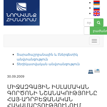
բաժանո
Տարածաշրջանային և էներգետիկ
անվտանգություն
Տեղեկատվական անվտանգություն
30.09.2009
ՄԻՋԱԶԳԱՅԻՆ ԻՍԼԱՄԱԿԱՆ
ԳՈՐԾՈՆԻ ՆՇԱՆԱԿՈՒԹՅՈՒՆԸ
ՀԱՅ-ԱԴՐԲԵՋԱՆԱԿԱՆ
ՀԱԿԱՄԱՐՏՈՒԹՅՈՒՆՈՒՄ