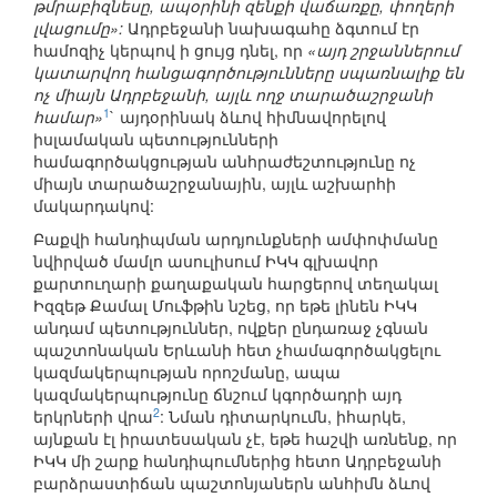
թմրաբիզնեսը, ապօրինի զենքի վաճառքը, փողերի
լվացումը»:
Ադրբեջանի նախագահը ձգտում էր
համոզիչ կերպով ի ցույց դնել, որ
«այդ շրջաններում
կատարվող հանցագործությունները սպառնալիք են
ոչ միայն Ադրբեջանի, այլև ողջ տարածաշրջանի
1
համար»
` այդօրինակ ձևով հիմնավորելով
իսլամական պետությունների
համագործակցության անհրաժեշտությունը ոչ
միայն տարածաշրջանային, այլև աշխարհի
մակարդակով:
Բաքվի հանդիպման արդյունքների ամփոփմանը
նվիրված մամլո ասուլիսում ԻԿԿ գլխավոր
քարտուղարի քաղաքական հարցերով տեղակալ
Իզզեթ Քամալ Մուֆթին նշեց, որ եթե լինեն ԻԿԿ
անդամ պետություններ, ովքեր ընդառաջ չգնան
պաշտոնական Երևանի հետ չհամագործակցելու
կազմակերպության որոշմանը, ապա
կազմակերպությունը ճնշում կգործադրի այդ
2
երկրների վրա
: Նման դիտարկումն, իհարկե,
այնքան էլ իրատեսական չէ, եթե հաշվի առնենք, որ
ԻԿԿ մի շարք հանդիպումներից հետո Ադրբեջանի
բարձրաստիճան պաշտոնյաներն անհիմն ձևով