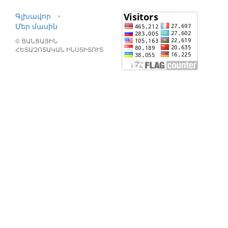
Գլխավոր
⋅
Մեր մասին
© ՑԱՆՑԱՅԻՆ
ՀԵՏԱԶՈՏԱԿԱՆ ԻՆՍՏԻՏՈՒՏ