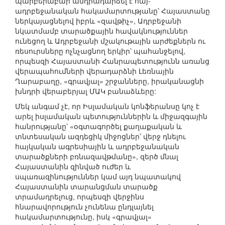
պարբերաբար անդրադարձել է հայ-
ադրբեջանական հակամարտությանը՝ Հայաստանը
ներկայացնելով իբրև «զավթիչ», Ադրբեջանի
նկատմամբ տարածքային հավակնություններ
ունեցող և Ադրբեջանի մշակութային արժեքներն ու
ռեսուրսները ոչնչացնող երկիր՝ պահանջելով,
որպեսզի Հայաստանի Հանրապետությունն առանց
վերապահումների վերադարձնի Լեռնային
Ղարաբաղը, «գրավյալ» շրջանները, իրականացնի
խնդրի վերաբերյալ ՄԱԿ բանաձևերը:
Մեկ անգամ չէ, որ Իսլամական կոնֆերանսը կոչ է
արել իսլամական պետություններին և միջազգային
հանրությանը՝ «օգտագործել քաղաքական և
տնտեսական ազդեցիկ միջոցներ՝ վերջ դնելու
հայկական ագրեսիային և ադրբեջանական
տարածքների բռնազավթմանը», զերծ մնալ
Հայաստանին զինված ուժեր և
սպառազինություններ կամ այդ նպատակով
Հայաստանին տարանցման տարածք
տրամադրելուց, որպեսզի վերջինս
հնարավորություն չունենա ընդլայնել
հակամարտությունը, իսկ «գրավյալ»