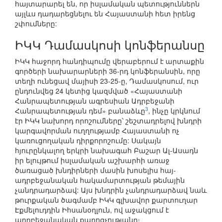
հայտարարել են, որ իսլամական պետություններն
այլևս դադարեցնելու են Հայաստանի հետ իրենց
շփումները:
ԻԿԿ Դամասկոսի կոնֆերանսը
ԻԿԿ հաջորդ հանդիպումը վերաբերում է արտաքին
գործերի նախարարների 36-րդ կոնֆերանսին, որը
տեղի ունեցավ մայիսի 23-25-ը, Դամասկոսում, ուր
ընդունվեց 24 կետից կազմված «Հայաստանի
Հանրապետության ագրեսիան Ադրբեջանի
3
Հանրապետության դեմ» բանաձևը
, ինչը կրկնում
էր ԻԿԿ նախորդ որոշումները՝ շեշտադրելով խնդրի
կարգավորման ուղղությամբ Հայաստանի ոչ
կառուցողական դիրքորոշումը: Սակայն
հյուրընկալող երկրի նախագահ Բաշար Ալ-Ասադն
իր ելույթում իսլամական աշխարհի առաջ
ծառացած խնդիրների մասին խոսելիս հայ-
ադրբեջանական հակամարտության թեմային
չանդրադարձավ: Այս խնդրին չանդրադարձավ նաև
թուրքական ծագմամբ ԻԿԿ գլխավոր քարտուղար
Էքմելուդդին Իհսանօղլուն, ով աջակցում է
ադրբեջանական քարոզչությանը։