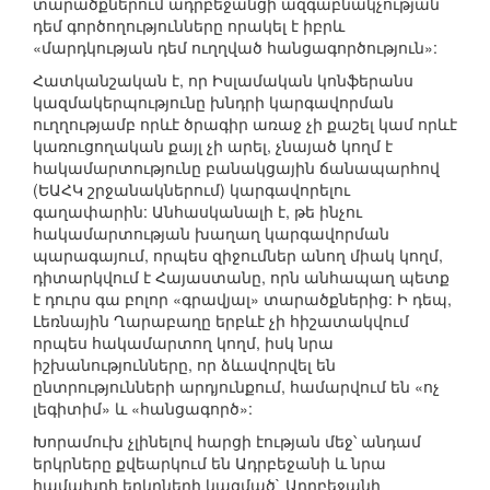
տարածքներում ադրբեջանցի ազգաբնակչության
դեմ գործողությունները որակել է իբրև
«մարդկության դեմ ուղղված հանցագործություն»:
Հատկանշական է, որ Իսլամական կոնֆերանս
կազմակերպությունը խնդրի կարգավորման
ուղղությամբ որևէ ծրագիր առաջ չի քաշել կամ որևէ
կառուցողական քայլ չի արել, չնայած կողմ է
հակամարտությունը բանակցային ճանապարհով
(ԵԱՀԿ շրջանակներում) կարգավորելու
գաղափարին: Անհասկանալի է, թե ինչու
հակամարտության խաղաղ կարգավորման
պարագայում, որպես զիջումներ անող միակ կողմ,
դիտարկվում է Հայաստանը, որն անհապաղ պետք
է դուրս գա բոլոր «գրավյալ» տարածքներից: Ի դեպ,
Լեռնային Ղարաբաղը երբևէ չի հիշատակվում
որպես հակամարտող կողմ, իսկ նրա
իշխանությունները, որ ձևավորվել են
ընտրությունների արդյունքում, համարվում են «ոչ
լեգիտիմ» և «հանցագործ»:
Խորամուխ չլինելով հարցի էության մեջ՝ անդամ
երկրները քվեարկում են Ադրբեջանի և նրա
համախոհ երկրների կազմած` Ադրբեջանի