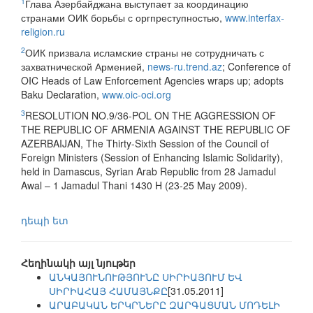
1
Глава Азербайджана выступает за координацию
странами ОИК борьбы с оргпреступностью,
www.interfax-
religion.ru
2
ОИК призвала исламские страны не сотрудничать с
захватнической Арменией,
news-ru.trend.az
; Conference of
OIC Heads of Law Enforcement Agencies wraps up; adopts
Baku Declaration,
www.oic-oci.org
3
RESOLUTION NO.9/36-POL ON THE AGGRESSION OF
THE REPUBLIC OF ARMENIA AGAINST THE REPUBLIC OF
AZERBAIJAN, The Thirty-Sixth Session of the Council of
Foreign Ministers (Session of Enhancing Islamic Solidarity),
held in Damascus, Syrian Arab Republic from 28 Jamadul
Awal – 1 Jamadul Thani 1430 H (23-25 May 2009).
դեպի ետ
Հեղինակի այլ նյութեր
ԱՆԿԱՅՈՒՆՈՒԹՅՈՒՆԸ ՍԻՐԻԱՅՈՒՄ ԵՎ
ՍԻՐԻԱՀԱՅ ՀԱՄԱՅՆՔԸ
[31.05.2011]
ԱՐԱԲԱԿԱՆ ԵՐԿՐՆԵՐԸ ԶԱՐԳԱՑՄԱՆ ՄՈԴԵԼԻ