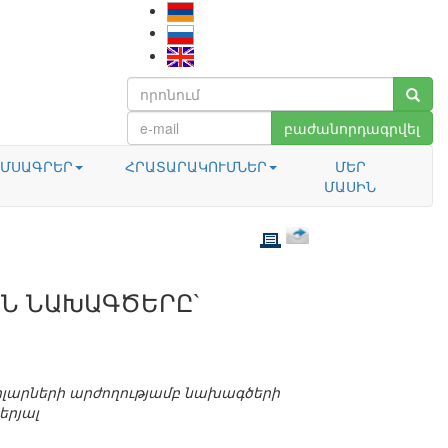
բաժանորդագրվել
ՄՍԱԳՐԵՐ
ՀՐԱՏԱՐԱԿՈՒՄՆԵՐ
ՄԵՐ
ՄԱՍԻՆ
Ն ՆԱԽԱԳԾԵՐԸ`
ոլարների արժողությամբ նախագծերի
երյալ