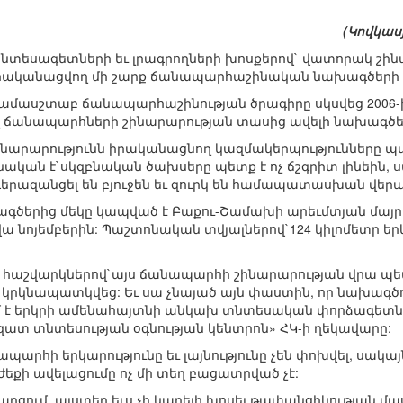
(Կովկասյ
Տնտեսագետների եւ լրագրողների խոսքերով` վատորակ շին
իրականացվող մի շարք ճանապարհաշինական նախագծերի 
յնամասշտաբ ճանապարհաշինության ծրագիրը սկսվեց 2006-ի
 ճանապարհների շինարարության տասից ավելի նախագծեր
շինարարությունն իրականացնող կազմակերպությունները
նական է`սկզբնական ծախսերը պետք է ոչ ճշգրիտ լինեին,
երազանցել են բյուջեն եւ զուրկ են համապատասխան վերահ
ծերից մեկը կապված է Բաքու-Շամախի արեւմտյան մայրու
ա նոյեմբերին: Պաշտոնական տվյալներով`124 կիլոմետր 
աշվարկներով`այս ճանապարհի շինարարության վրա պետք 
ը կրկնապատկվեց: Եւ սա չնայած այն փաստին, որ նախագծ
սում է երկրի ամենահայտնի անկախ տնտեսական փորձագետներ
զատ տնտեսության օգնության կենտրոն» ՀԿ-ի ղեկավարը:
ապարհի երկարությունը եւ լայնությունը չեն փոխվել, սակա
ժեքի ավելացումը ոչ մի տեղ բացատրված չէ:
արցում, այստեղ եւս չի կարելի խոսել թափանցիկության մա