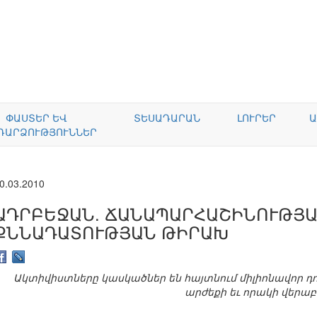
ՓԱՍՏԵՐ ԵՎ
ՏԵՍԱԴԱՐԱՆ
ԼՈՒՐԵՐ
Ա
ԴԱՐՁՈՒԹՅՈՒՆՆԵՐ
0.03.2010
ԱԴՐԲԵՋԱՆ. ՃԱՆԱՊԱՐՀԱՇԻՆՈՒԹՅԱ
ՔՆՆԱԴԱՏՈՒԹՅԱՆ ԹԻՐԱԽ
Ակտիվիստները կասկածներ են հայտնում միլիոնավոր դ
արժեքի եւ որակի վերաբ