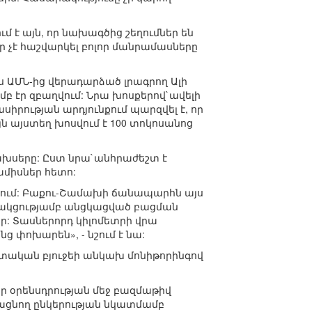
է այն, որ նախագծից շեղումներ են
ր չէ հաշվարկել բոլոր մանրամասները
երս ԱՄՆ-ից վերադարձած լրագրող Ալի
բ էր զբաղվում: Նրա խոսքերով`ավելի
րության արդյունքում պարզվել է, որ
ն այստեղ խոսվում է 100 տոկոսանոց
ծախսերը: Ըստ նրա`անհրաժեշտ է
միսներ հետո:
ցքում: Բաքու-Շամախի ճանապարհն այս
սնակցությամբ անցկացված բացման
: Տասներորդ կիլոմետրի վրա
ց փոխարեն», - նշում է նա:
պետական բյուջեի անկախ մոնիթորինգով
եր օրենսդրության մեջ բազմաթիվ
ացնող ընկերության նկատմամբ