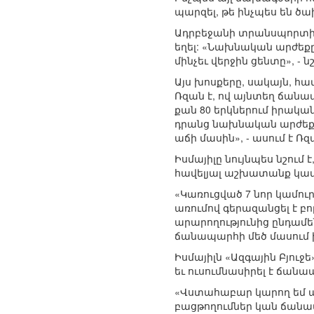
պարզել, թե ինչպես են ծախ
Ադրբեջանի տրանսպորտի 
եղել: «Նախնական արժեքը
մինչեւ վերջին ցենտը», - նշ
Այս խոսքերը, սակայն, հա
Ռզան է, ով այնտեղ ճանա
քան 80 երկներում իրակ
դրանց նախնական արժեքը 
աճի մասին», - ասում է Ռզ
Իսմայիլը նույնպես նշու
հավելյալ աշխատանք կատ
«Կառուցված 7 նոր կամու
առումով գերազանցել է բ
արարողությունից ընդամ
ճանապարհի մեծ մասում իջ
Իսմայիլն «Ազգային Բյու
եւ ուսումնասիրել է ճա
«Վստահաբար կարող եմ աս
բացթողումներ կան ճանա