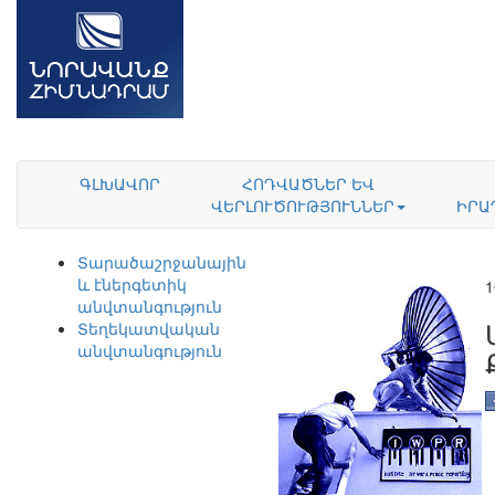
ԳԼԽԱՎՈՐ
ՀՈԴՎԱԾՆԵՐ ԵՎ
ՎԵՐԼՈՒԾՈՒԹՅՈՒՆՆԵՐ
ԻՐԱ
Տարածաշրջանային
և էներգետիկ
1
անվտանգություն
Տեղեկատվական
անվտանգություն