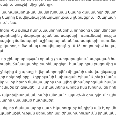
սվում բյուջեի միջոցները»:
նախարարության մամլո խոսնակ Նամիք Հասանովը ժխտում 
 կարող է ավելանալ շինարարության ընթացքում: Հնարավո
ում է նա:
մոզիչ չեն թվում ուսումնասիրողներին, որոնցից մեկը վերջ
պարհային շինարարության նախագծերի ուսումնասիրությամ
անացվող ճանապարհաշինարարական նախագծերի ուսումնասի
կարող է մեծանալ առավելագույնը 10-15 տոկոսով: «Սակայ
ան:
մ է, որ շինարարության որակը չի արդարացնում ավելացած 
արել ճանապարհը բարեկարգելու համար դրա բացումից ա
րջներից 4-ը պետք է վերանորոգվեն մի քանի ամսվա ընթա
ոլոր ռեկորդները: Ադրբեջանի նախագահ Իլհամ Ալիեւի մա
ենը 20 օր հետո ճանապարհը փակվեց վերանորոգման համար
վածք էր գոյացել: Այս փաստերն արդեն իսկ խոսում են իրեն
ջե» ակտիվիստական խմբի անդամ է. այս ՀԿ-ն զբաղվում է 
նապարհի վնասված հատվածը:
ել, որ ճանապարհը վատ է կառուցվել: Խնդիրն այն է, որ մ
պարհաշինության վերաբերյալ: Շինարարությունն իրական