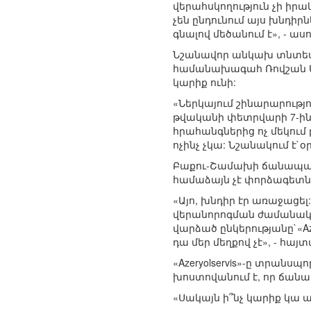
վերահսկողություն չի ի
չեն ընդունում այս խնդիրն
գնալով մեծանում է», - ասո
Նշանավոր անկախ տնտեսա
համանախագահ Ռովշան Ագա
կարիք ունի:
«Ներկայում շինարարությ
թվականի փետրվարի 7-ին ը
հրահանգներից ոչ մեկում
ոչինչ չկա: Նշանակում է`
Բաքու-Շամախի ճանապարհ
համաձայն չէ փորձագետներ
«Այո, խնդիր էր առաջացե
վերանորոգման ժամանակ մ
վարձած ընկերությանը`«Aze
դա մեր մեղքով չէ», - հայ
«Azeryolservis»-ը տրան
խոստովանում է, որ ճանա
«Սակայն ի՞նչ կարիք կա ա