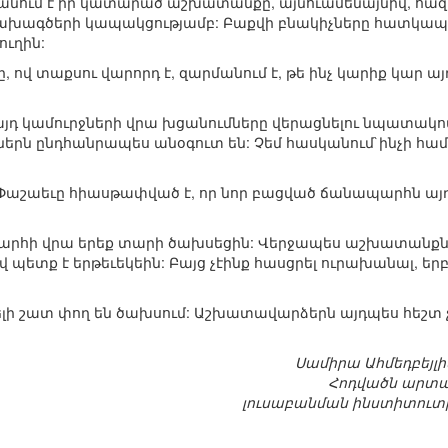
տպանում է իր կատարած աշխատանքը, այնուամենայնիվ, հազ
ւ նախագծերի կապակցությամբ: Բաքվի բնակիչները հատկա
ւղին:
ը, ով տաքսու վարորդ է, զարմանում է, թե ինչ կարիք կար 
յդ կամուրջների վրա խցանումները վերացնելու նպատակով: 
ջներն ընդհանրապես անօգուտ են: Չեմ հասկանում`ինչի համա
 Փաշաեւը հիասթափված է, որ նոր բացված ճանապարհն այ
հի վրա երեք տարի ծախսեցին: Վերջապես աշխատանքներն
վ պետք է երթեւեկեին: Բայց չէինք հասցրել ուրախանալ, 
լի շատ փող են ծախսում: Աշխատավարձերն այդպես հեշտ չ
Սամիրա Ահմեդբեյլ
Հոդվածն արտա
լուսաբանման ինստիտուտի