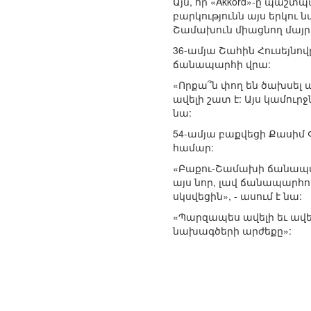
Այն, որ «Akkord»-ը պաշ
բարկությունն այս երկո
Շամախուն միացնող մայրո
36-ամյա Շահին Հուսեյնով
ճանապարհի վրա:
«Որքա՞ն փող են ծախսել ա
ավելի շատ է: Այս կամուր
նա:
54-ամյա բաքվեցի Քասիմ
համար:
«Բաքու-Շամախի ճանապար
այս նոր, լավ ճանապարհո
սկսվեցին», - ասում է նա:
«Պարզապես ավելի եւ ավե
նախագծերի արժեքը»: