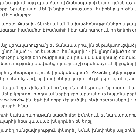
րականացվում, այդ պատճառով ճանապարհի կառուցման աշ
երը: Նրանք ասում են`խնդիր է առաջացել, եւ իրենք կլուծեն 
ւմ է Իսմայիլը:
գետ, Բաքվի «Տնտեսական նախաձեռնությունների աջակց
եւը համամիտ է Իսմայիլի հետ այն հարցում, որ երկրի օր
ունը,վերակառուցումը եւ ճանապարհային ենթակառուցվածք
նդունված 16-րդ եւ 2006թ. հունվարի 17-ին ընդունված 1
 բյուջեի միջոցների ռացիոնալ ծախսման կամ դրանց օգտա
օրենսդրությունը թափանցիկություն չի պահանջում միջոցներ
ի շինարարությունն իրականացրած «Akkord» ընկերության
ի հետ`նշելով, որ խնդիրները դուրս էին ընկերության վերա
լ: Սակայն դա չի նշանակում, որ մեր ընկերությունը վատ
ենք կոյուղու խողովակներից ջրի արտահոսք հայտնաբերեց
ryolservis»-ին: Եթե խնդիրը չէր լուծվել, ինչի հետեւանքով
տարարել է նա:
սպորտի նախարարության կազմի մեջ է մտնում, եւ նախարար
պարհի հետ կապված խնդիրներ են եղել:
յստեղ հանցավորություն փնտրել: Նման խնդիրներ այլ երկներ