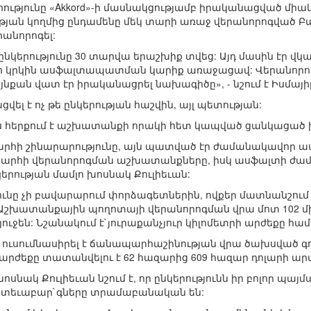
ւթյունը «Akkord»-ի մասնակցությամբ իրականացված միակ
ւթյան կողմից ընդամենը մեկ տարի առաջ վերանորոգված
անորոգել:
կերությունը 30 տարվա երաշխիք տվեց: Այդ մասին էր վկայ
տո կրկին ասֆալտապատման կարիք առաջացավ: Վերանորո
այնքան վատ էր իրականացրել նախագիծը», - նշում է Իսմայիլ
ել է ոչ թե ընկերության հաշվին, այլ պետության:
ս հերքում է աշխատանքի որակի հետ կապված ցանկացած խ
հի շինարարությունը, այն պատված էր ժամանակավոր աս
արհի վերանորոգման աշխատանքները, իսկ ասֆալտի ժա
նկերության մամլո խոսնակ Քուլիեւան:
ունը չի բավարարում փորձագետներին, ովքեր մատնանշո
: Աշխատանքային պողոտայի վերանորոգման վրա մոտ 102 մ
ւջեն: Նշանակում է`յուրաքանչյուր կիլոմետրի արժեքը համար
ուսումնասիրել է ճանապարհաշինության վրա ծախսված գո
 արժեքը տատանվելու է 62 հազարից 609 հազար դոլարի արանք
խոսնակ Քուլիեւան նշում է, որ ընկերությունն իր բոլոր պայմ
հետեւաբար`գները տրամաբանական են: