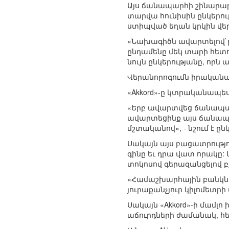
Այս ճանապարհի շինարարո
տարվա հունիսին ընկերո
ստիպված եղան կրկին վեր
«Նախագիծն ավարտելով`ըն
ընդամենը մեկ տարի հե
նույն ընկերությանը, որն 
Վերանորոգումն իրականացվ
«Akkord»-ը կտրականապե
«Երբ ավարտվեց ճանապար
ավարտեցինք այս ճանապ
մշտականով», - նշում է ը
Սակայն այս բացատրությ
գինը եւ դրա վատ որակը
տոկոսով գերազանցելով բյո
«Համաշխարհային բանկն 
յուրաքանչյուր կիլոմետրի
Սակայն «Akkord»-ի մամլո 
աճուրդների ժամանակ, 