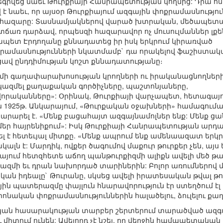
եգրվեց նաեւ Թուրքիայի Հանրապետության կողմից: Դրա հ
է նաեւ, որ այսօր Թուրքիայում ազգային փոքրամասնությու
00 հազարը: Տասնամյակներով վարած խտրական, մեծապե
ճառ դարձավ, որպեսզի հազարավոր ոչ մուսուլմաններ լքե
չապետ Էրդողանը քննադատեց իր իսկ երկրում կիրառված
րամասնությունների նկատմամբ` դա որակելով ֆաշիստակա
վ ընդդիմության կոշտ քննադատությանը։
զմի գաղափարախոսության կրողների ու իրականացնողների
կազմել քաղաքական գործիչները, պաշտոնյաները,
որականները»: Օրինակ, Թուրքիայի վարչապետ, հետագայո
 1925թ. Անկարայում, «Թուրքական օջախների» համագումա
տարարել է. «Մենք բացահայտ ազգայնամոլներ ենք: Մենք ց
ն մեր հայրենիքում»: Իսկ Թուրքիայի Հանրապետության ա
 է հետեւյալ միտքը. «Մենք ապրում ենք ամենաազատ երկրու
ալն է: Մարդիկ, ովքեր ծագումով մաքուր թուրքեր չեն, այս 
րքիայում հետզհետե աճող պանթուրքիզմի ալիքն ավելի մե
մի եւ դրան նախորդած տարիներին: Բոլոր առումներով 
ան իդեալը` Թուրանը, սկսեց ավելի իրատեսական թվալ թու
ն պատերազմը փայլուն հնարավորություն էր ստեղծում էլ
ոնական փոքրամասնություններին հալածելու, ձուլելու քա
քական հասարակության տարբեր շերտերում տարածված ազգ
միտում ունեն: Ավելորդ չէ նշել, որ վերջին համապետական ը