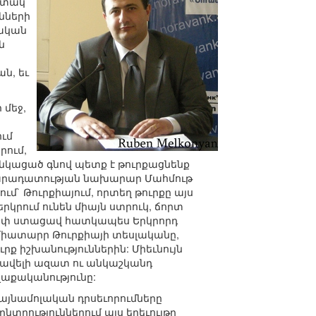
ստակ
նների
տական
ն
ն, եւ
 մեջ,
ւմ
րում,
անկացած գնով պետք է թուրքացնենք
րդարադատության նախարար Մահմութ
մ` Թուրքիայում, որտեղ թուրքը այս
երկրում ունեն միայն ստրուկ, ճորտ
ծ թափ ստացավ հատկապես Երկրորդ
միատարր Թուրքիայի տեսլականը,
րք իշխանություններին: Միեւնույն
 ավելի ազատ ու անկաշկանդ
ղաքականությունը:
այնամոլական դրսեւորումները
նտրություններում այս երեւույթը