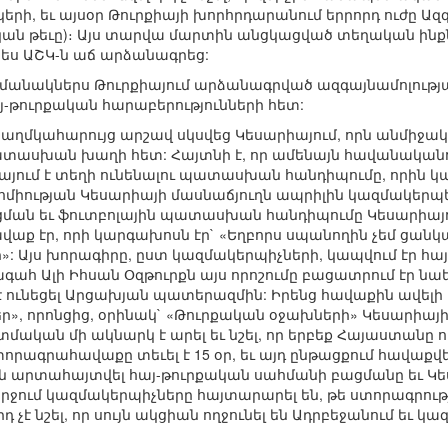
րի, եւ այսօր Թուրքիայի խորհրդարանում երրորդ ուժը Ազգ
ական թեւը)։ Այս տարվա մարտին անցկացված տեղական ի
նպես ԱՇԿ-ն աճ արձանագրեց:
մանակներս Թուրքիայում արձանագրված ազգայնամոլության
-թուրքական հարաբերությունների հետ:
աղմկահարույց արշավ սկսվեց Կեսարիայում, որն անմիջ
ատասխան խաղի հետ: Հայտնի է, որ ամենայն հավանականո
իայում է տեղի ունենալու պատասխան հանդիպումը, որին կ
իության Կեսարիայի մասնաճյուղն ապրիլին կազմակերպեց 
ման եւ ֆուտբոլային պատասխան հանդիպումը Կեսարիայու
ք էր, որի կարգախոսն էր` «Եղբորս սպանողին չեմ ցանկ
»: Այս խորագիրը, ըստ կազմակերպիչների, կապվում էր հ
ահ Ալի Իհսան Օզթուրքն այս որոշումը բացատրում էր նա
 է ունեցել Արցախյան պատերազմին: Իրենց հավաքին ավելի
», որոնցից, օրինակ` «Թուրքական օջախների» Կեսարիայի
մական մի ակնարկ է արել եւ նշել, որ երբեք Հայաստանը ո
ստորագրահավաքը տեւել է 15 օր, եւ այդ ընթացքում հավաքվե
են արտահայտվել հայ-թուրքական սահմանի բացմանը եւ Կե
րջում կազմակերպիչները հայտարարել են, թե ստորագրությո
որդ չէ նշել, որ սույն ակցիան ողջունել են Ադրբեջանում ե