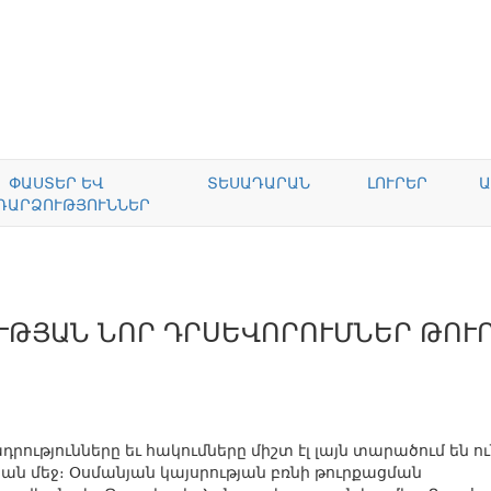
ՓԱՍՏԵՐ ԵՎ
ՏԵՍԱԴԱՐԱՆ
ԼՈՒՐԵՐ
Ա
ԴԱՐՁՈՒԹՅՈՒՆՆԵՐ
ՒԹՅԱՆ ՆՈՐ ԴՐՍԵՎՈՐՈՒՄՆԵՐ ԹՈՒ
ւթյունները եւ հակումները միշտ էլ լայն տարածում են ու
ն մեջ։ Օսմանյան կայսրության բռնի թուրքացման