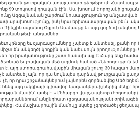
ը տեղ գտան թուրքական առաջատար թերթերում։ Հատկապես
ոնք 99 տոկոսով դրական էին։ Սա խոսում է որոշակի ցուցանի
յունը Ազգայնական շարժում կուսակցությունից անջատված մ
փարախոսությունը, իսկ նրա երիտասարդական թեւն ակտիվ
տ Դինքին սպանող Օգյուն Սամասթը եւ այդ գործով անցնող Յ
րդական թեւի անդամներ:
երեւույթները եւ զարգացումները չպետք է անտեսել, քանի որ
միշտ են անկեղծ) կողքին կան նաեւ սույն իրողությունները։
նի որ իրականությունը շատ հաճախ այլ է: Հարկ ենք համարու
նած եւ բավական մեծ աղմուկ հանած «Ներողություն եմ 
տ է, այդ ստորագրահավաքին միացան շուրջ 30 հազար մարդի
ք է անտեսել այն, որ դա նույնպես դարձավ թուրքական ք
է, որ դրա շրջանակներում լայնորեն գործածվեց Մեծ եղեռն 
է հենց այդ ակցիայի գլխավոր կազմակերպիչներից մեկը`
ության մասին` ասել է. «Մեծարգո վարչապետը (Էրդողանը)
րդարաններում անընդհատ (ցեղասպանության) օրինագծեր է
փկեց։ Համաշխարհային մամուլը սկսեց չգործածել ցեղասպ