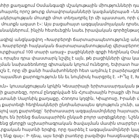
եհիր քաղաքում Օսմանգազի մշակութային միությունների 
հայտել որոշ թուրք մտավորականների կազմակերպած «Ներո
կերպության մուտքի մոտ տեղադրել էր մի պաստառ, որի վր
րի մուտքն ազատ է»: Այս բացահայտ ազգայնամոլական դրսեւ
նակներում, ինչին հետեւեցին նաեւ իրավական գործընթա
լյազիգ) անցկացվող «Խարբերդի ճարտարապետությունը անցյա
ւ Խարբերդի հայկական ճարտարապետությանը վերաբերող 
ուրքիայում 100 տարի առաջ» բացիկների գրքի հեղինակ Օս
ւ որպես դրա փաստարկ նշվել է այն, թե բացիկների վրա կան 
ման նախաձեռնողը գիտական կոչում ունեցող, Եփրատ հ
շն է, որը մի քանի համախոհների հետ աղմուկ է բարձրացր
ամետ քարոզչություն են եւ նույնիսկ հարցրել է. «Ի՞նչ է, Խ
յուն» կուսակցության կրկին Կեսարիայի երիտասարդական 
քարտեզը, որում ընդգրկված են Հյուսիսային Իրաքի մի հ
ստանի Սալոնիկ քաղաքը, Հռոդոս կղզին, Կիպրոսը, Իրանի մ
 քարտեզի հեղինակների ընդհանրապես գոյություն չունի, ա
լով այդ քարտեզը` երիտասարդ ազգայնամոլները հայտարարե
նելու են իրենց ճանապարհին ընկած բոլոր արգելքները։ Ն
նց ցնորքի աշխարհագրական ծավալման մասին տարբեր պ
ւրքական հայտնի երգից, որը դարձել է ազգայնամոլների կ
ենք գալ»: Ի դեպ, այս երգի բառերը բազմիցս հասցեագրվել