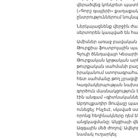
վերածվեց կոնկրետ պատկե
(«Գորշ գայլերի» քաղաք
ընտրություններում նույ
Ներկայացնենք վերջին ժա
սերտորեն կապված են հայ
Ամիսներ առաջ բավական 
Թուրքիա ֆուտբոլային պ
Գյուլի ծննդավայր Կեսար
Թուրքական կրթական արհմ
թուրքական սահմանի բաց
իրականում ստորագրահավա
հետ սահմանը թող չբացվի
Կազմակերպության նախագ
գործուն մասնակցություն
էին անգամ «գիտնականներ
Աբդուլքադիր Յուվալը պատ
ունեցել: Ինչեւէ, սկսված 
որոնց հեղինակները դեմ 
անցկացմանը: Ակցիայի վե
Ազգային մեծ ժողով: Ավել
նամակ ուղարկել: