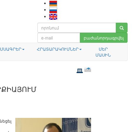
բաժանորդագրվել
ՄՍԱԳՐԵՐ
ՀՐԱՏԱՐԱԿՈՒՄՆԵՐ
ՄԵՐ
ՄԱՍԻՆ
ՐՔԻԱՅՈՒՄ
նեցել