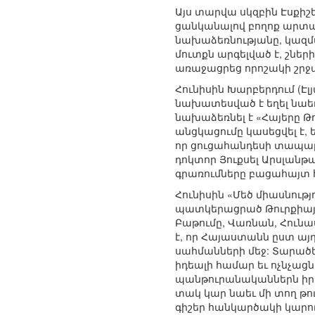
Այս տարվա սկզբին Էսքիշ
ցանկանալով բողոք արտա
նախաձեռնությանը, կազմա
մուտքն արգելված է, շնե
առաջացրեց որոշակի շրջա
Հունիսին Խարբերդում (Է
նախատեսված է եղել նաե
նախաձեռնել է «Հայերը Թ
անցկացումը կասեցվել է, ե
որ ցուցահանդեսի տապալ
դոկտոր Յուքսել Արսլանթա
գրառումները բացահայտ հայ
Հունիսին «Մեծ միասնութ
պատկերացրած Թուրքիայի 
Բաթումը, Վառնան, Հունա
է, որ Հայաստանն ըստ այդ
սահմանների մեջ: Տարածե
իդեալի համար եւ ոչնչաց
պանթուրանականներն իրե
տակ կար նաեւ մի տող թո
գիշեր հանկարծակի կարող 