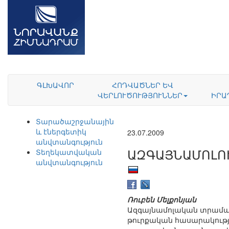
ԳԼԽԱՎՈՐ
ՀՈԴՎԱԾՆԵՐ ԵՎ
ՎԵՐԼՈՒԾՈՒԹՅՈՒՆՆԵՐ
ԻՐԱ
Տարածաշրջանային
և էներգետիկ
23.07.2009
անվտանգություն
ԱԶԳԱՅՆԱՄՈԼՈ
Տեղեկատվական
անվտանգություն
Ռուբեն Մելքոնյան
Ազգայնամոլական տրամադրո
թուրքական հասարակությա