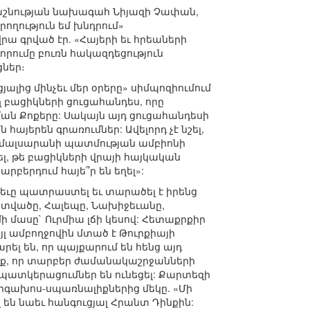
դաշնության նախագահ Նիյազի Չափան,
ղություն եմ խնդրում»
ա գրված էր. «Հայերի եւ հրեաների
որումը բուռն հակազդեցություն
ցներ։
լից մինչեւ մեր օրերը» սիմպոզիումում
բացիկների ցուցահանդես, որը
ման Քոքերը: Սակայն այդ ցուցահանդեսի
հայերեն գրառումներ: Ավելորդ չէ նշել,
ամալսարանի պատմության ամբիոնի
ել, թե բացիկների վրայի հայկական
արբերդում հայե՞ր են եղել»:
թեւը պատրաստել եւ տարածել է իրենց
ատվածը, Հալեպը, Նախիջեւանը,
ի մասը` Ուրմիա լճի կեսով: Հետաքրքիր
յլ ամբողջովին մտած է Թուրքիայի
լ են, որ պայքարում են հենց այդ
շենք, որ տարբեր ժամանակաշրջանների
ատկերացումներ են ունեցել: Քարտեզի
արգախոս-սպառնալիքներից մեկը. «Մի
 են նաեւ հանգուցյալ Հրանտ Դինքին: