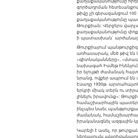
քաղաքականությունը որդ
գործադրման հետեւանքով 
թիվը չի գերազանցում 1
քաղաքականությունը պատ
Թուրքիան: Վերջերս վար
քաղաքականությունը փոք
ի պատասխան` արժանացա
Թուրքիայում պանթուրքի
առհասարակ, մեծ թիվ են 
«գիտնականները», «մտավ
նախագահ Իսմեթ Ինենյուն
իր ելույթի ժամանակ հայ
նրանց, ովքեր ապրում ե
Էսադը 1930թ. արտահայտել
երկրի միակ տերն ու տիրակ
լինելու իրավունք»: Թու
համաշխարհային պատերազ
ինչպես նաեւ պանթյուրքակ
ժամանակ, համաշխարհայի
իրականացնել ազգային-կր
Կարելի է ասել, որ թուր
ներկայումս ակտիվանալու 