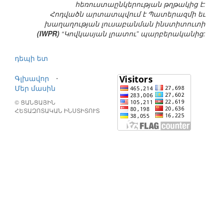
հեռուստաընկերության թղթակից է:
Հոդվածն արտատպվում է Պատերազմի եւ
խաղաղության լուսաբանման ինստիտուտի
(IWPR)
“Կովկասյան լրատու” պարբերականից:
դեպի ետ
Գլխավոր
⋅
Մեր մասին
© ՑԱՆՑԱՅԻՆ
ՀԵՏԱԶՈՏԱԿԱՆ ԻՆՍՏԻՏՈՒՏ