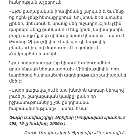
հանրության աչքերում:
«Այժմ քաղաքական իրավիճակը լարված է, եւ մենք
ոք ոքին չենք հետաքրքրում: Նույնիսկ եթե այդպես
չլիներ, միեւնույն է, նրանք մեզ ուշադրություն չէին
դարձնի: Մենք ցանկանում ենք դիմել նախագահին,
բայց արդյո՞ք մեր դիմումը նրան կհասնի»,- ասում է
Թամար Չիթաշվիլին` Վալե գյուղի կաթոլիկ
բնակչուհին, ով մատուռում էր գտնվում
Համբարձման տոնին:
Նրա հոռետեսությունը կիսում է օմբուդսմենի
գրասենյակի ներկայացուցիչ Մինդիաշվիլին, որի
կարծիքով հայրապետի ազդեցությունը չափազանց
մեծ է:
«Այսօր բացակայում է այս խնդիրն արդար կերպով
լուծելու քաղաքական կամքը, քանի որ
իշխանությունները չեն ընդդիմանա
հայրապետությանը»,- ասում է նա:
Ֆաթի Մամիաշվիլի, Թբիլիսի (Կովկասյան Լրատու #
498, 19-ը հունիսի, 2009թ.)
Ֆաթի Մամիաշվիլին Թբիլիսիի «Ռուստավի 2»