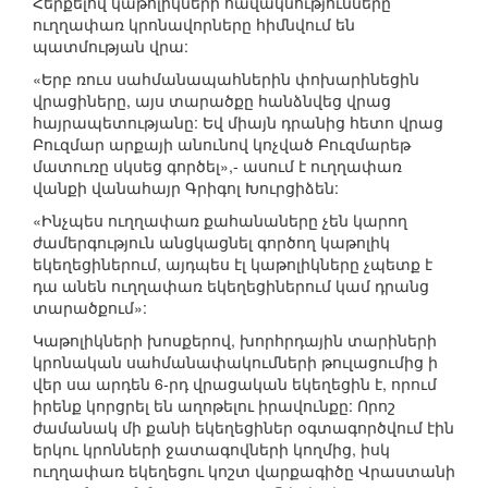
Հերքելով կաթոլիկների հավակնությունները`
ուղղափառ կրոնավորները հիմնվում են
պատմության վրա:
«Երբ ռուս սահմանապահներին փոխարինեցին
վրացիները, այս տարածքը հանձնվեց վրաց
հայրապետությանը: Եվ միայն դրանից հետո վրաց
Բուզմար արքայի անունով կոչված Բուզմարեթ
մատուռը սկսեց գործել»,- ասում է ուղղափառ
վանքի վանահայր Գրիգոլ Խուրցիձեն:
«Ինչպես ուղղափառ քահանաները չեն կարող
ժամերգություն անցկացնել գործող կաթոլիկ
եկեղեցիներում, այդպես էլ կաթոլիկները չպետք է
դա անեն ուղղափառ եկեղեցիներում կամ դրանց
տարածքում»:
Կաթոլիկների խոսքերով, խորհրդային տարիների
կրոնական սահմանափակումների թուլացումից ի
վեր սա արդեն 6-րդ վրացական եկեղեցին է, որում
իրենք կորցրել են աղոթելու իրավունքը: Որոշ
ժամանակ մի քանի եկեղեցիներ օգտագործվում էին
երկու կրոնների ջատագովների կողմից, իսկ
ուղղափառ եկեղեցու կոշտ վարքագիծը Վրաստանի