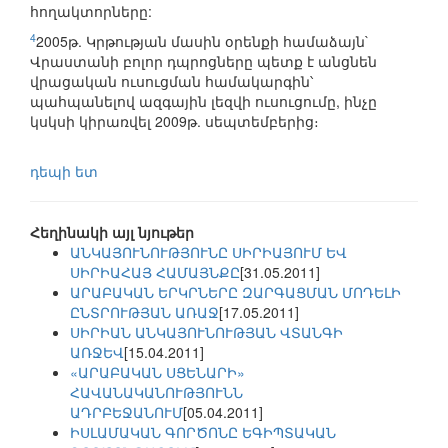
հողակտորները:
4
2005թ. Կրթության մասին օրենքի համաձայն`
Վրաստանի բոլոր դպրոցները պետք է անցնեն
վրացական ուսուցման համակարգին՝
պահպանելով ազգային լեզվի ուսուցումը, ինչը
կսկսի կիրառվել 2009թ. սեպտեմբերից։
դեպի ետ
Հեղինակի այլ նյութեր
ԱՆԿԱՅՈՒՆՈՒԹՅՈՒՆԸ ՍԻՐԻԱՅՈՒՄ ԵՎ
ՍԻՐԻԱՀԱՅ ՀԱՄԱՅՆՔԸ
[31.05.2011]
ԱՐԱԲԱԿԱՆ ԵՐԿՐՆԵՐԸ ԶԱՐԳԱՑՄԱՆ ՄՈԴԵԼԻ
ԸՆՏՐՈՒԹՅԱՆ ԱՌԱՋ
[17.05.2011]
ՍԻՐԻԱՆ ԱՆԿԱՅՈՒՆՈՒԹՅԱՆ ՎՏԱՆԳԻ
ԱՌՋԵՎ
[15.04.2011]
«ԱՐԱԲԱԿԱՆ ՍՑԵՆԱՐԻ»
ՀԱՎԱՆԱԿԱՆՈՒԹՅՈՒՆՆ
ԱԴՐԲԵՋԱՆՈՒՄ
[05.04.2011]
ԻՍԼԱՄԱԿԱՆ ԳՈՐԾՈՆԸ ԵԳԻՊՏԱԿԱՆ