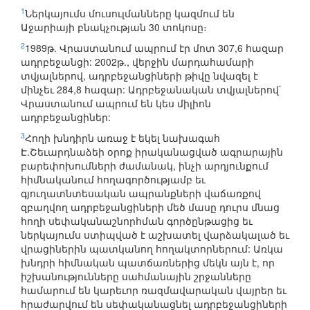
1
Ներկայումս մուսուլմանները կազմում են
Աջարիայի բնակչության 30 տոկոսը։
2
1989թ. Վրաստանում ապրում էր մոտ 307,6 հազար
ադրբեջանցի: 2002թ., վերջին մարդահամարի
տվյալներով, ադրբեջանցիների թիվը նվազել է
մինչեւ 284,8 հազար: Ադրբեջանական տվյալներով`
Վրաստանում ապրում են կես միլիոն
ադրբեջանցիներ:
3
Հողի խնդիրն առաջ է եկել նախագահ
Է.Շեւարդնաձեի օրոք իրականացված ագրարային
բարեփոխումների ժամանակ, ինչի արդյունքում
հիմնականում հողագործությամբ եւ
գյուղատնտեսական ապրանքների վաճառքով
զբաղվող ադրբեջանցիների մեծ մասը դուրս մնաց
հողի սեփականաշնորհման գործընթացից եւ
ներկայումս ստիպված է աշխատել վարձակալած եւ
վրացիներին պատկանող հողակտորներում: Առկա
խնդրի հիմնական պատճառներից մեկն այն է, որ
իշխանությունները սահմանային շրջանները
համարում են կարեւոր ռազմավարական վայրեր եւ
հրաժարվում են սեփականացնել ադրբեջանցիների