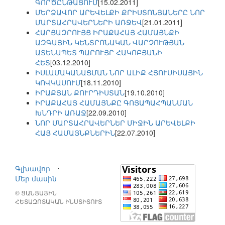
ԳՈՐԾԸՆԹԱՑՈՒՄ
[15.02.2011]
ՄԵՐՁԱՎՈՐ ԱՐԵՎԵԼՔԻ ՔՐԻՍՏՈՆՅԱՆԵՐԸ ՆՈՐ
ՄԱՐՏԱՀՐԱՎԵՐՆԵՐԻ ԱՌՋԵՎ
[21.01.2011]
ՀԱՐՑԱԶՐՈՒՅՑ ԻՐԱՔԱՀԱՅ ՀԱՄԱՅՆՔԻ
ԱԶԳԱՅԻՆ ԿԵՆՏՐՈՆԱԿԱՆ ՎԱՐՉՈՒԹՅԱՆ
ԱՏԵՆԱՊԵՏ ՊԱՐՈՒՅՐ ՀԱԿՈԲՅԱՆԻ
ՀԵՏ
[03.12.2010]
ԻՍԼԱՄԱԿԱՆԱՑՄԱՆ ՆՈՐ ԱԼԻՔ ՀՅՈՒՍԻՍԱՅԻՆ
ԿՈՎԿԱՍՈՒՄ
[18.11.2010]
ԻՐԱՔՅԱՆ ՔՈՒՐԴԻՍՏԱՆ
[19.10.2010]
ԻՐԱՔԱՀԱՅ ՀԱՄԱՅՆՔԸ ԳՈՅԱՊԱՀՊԱՆՄԱՆ
ԽՆԴՐԻ ԱՌԱՋ
[22.09.2010]
ՆՈՐ ՄԱՐՏԱՀՐԱՎԵՐՆԵՐ ՄԻՋԻՆ ԱՐԵՎԵԼՔԻ
ՀԱՅ ՀԱՄԱՅՆՔՆԵՐԻՆ
[22.07.2010]
Գլխավոր
⋅
Մեր մասին
© ՑԱՆՑԱՅԻՆ
ՀԵՏԱԶՈՏԱԿԱՆ ԻՆՍՏԻՏՈՒՏ