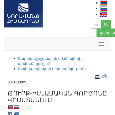
բաժանո
Տարածաշրջանային և էներգետիկ
անվտանգություն
Տեղեկատվական անվտանգություն
30.04.2009
ԹՈՒՐՔ-ԻՍԼԱՄԱԿԱՆ ԳՈՐԾՈՆԸ
ՎՐԱՍՏԱՆՈՒՄ