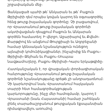
շրջափակման մեջ։
Ցանկացած պահի թե՛ Անկարան եւ թե՛ Բաքուն
Թբիլիսիի դեմ որպես կռվան կարող են օգտագործել
հենց թուրք-իսլամական գործոնը: Չի բացառվում,
որ Վրաստանում թուրք-իսլամական գործոնի
ակտիվացման դեպքում Բաքուն եւ Անկարան
գործեն համատեղ: Ի վերջո, Աջարիայով եւ Քվեմո-
Քարթլիով են անցնում Թուրքիայի եւ Ադրբեջանի
համար կենսական նշանակություն ունեցող
այնպիսի կոմունիկացիաներ, ինչպիսիք են Բաքու–
Թբիլիսի–Ջեյհան եւ Բաքու–Սուպսա
նավթամուղերը, Բաքու–Թբիլիսի–Կարս երկաթգիծը։
Հատկանշական է, որ վրացական փորձագիտական
հանրությունը Վրաստանում թուրք-իսլամական
գործոնի նշանակությանը գրեթե չի անդրադառնում։
Չի կարևորվում նաև Վրաստանում հայկական
տարրի հետ համագործակցության
կարևորությունը, ինչը մեր համոզմամբ, կարող է
Վրաստանի (նաև Հայաստանի) համար շահեկան
լինել տարածաշրջանում թուրքական էքսպանսիան
դիմագրավելու առումով։