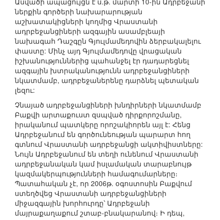
Ասվածի ապացույցն է ս.թ. մարտի 10-ին Ադրբեջանի
ներքին գործերի նախարարության
աշխատակիցների կողմից Վրաստանի
ադրբեջանցիների ազգային ասամբլեայի
նախագահ Դաշգըն Գյուլմամեդովին ձերբակալելու
փաստը: Մինչ այդ Գյուլմամեդովը վրացական
իշխանություններից պահանջել էր դադարեցնել
ազգային խտրականությունն ադրբեջանցիների
նկատմամբ, ադրբեջաներենը դարձնել պետական
լեզու:
Չնայած ադրբեջանցիների խնդիրների նկատմամբ
Բաքվի արտաքուստ զսպված դիրքորոշմանը,
իրականում պատկերը որոշակիորեն այլ է: Հենց
Ադրբեջանում են գործունեության պարարտ հող
գտնում Վրաստանի ադրբեջանցի ակտիվիստները:
Նույն Ադրբեջանում են տեղի ունենում Վրաստանի
ադրբեջանական կամ իսլամական տարաբնույթ
կազմակերպությունների համագումարները։
Պատահական չէ, որ 2006թ. օգոստոսին Բաքվում
ստեղծվեց Վրաստանի ադրբեջանցիների
միջազգային խորհուրդը՝ Ադրբեջանի
մայրաքաղաքում շտաբ-բնակարանով։ Ի դեպ,