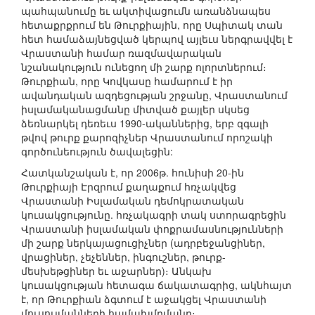
պահպանումը եւ ակտիվացումն առանձնապես
հետաքրքրում են Թուրքիային, որը Սպիտակ տան
հետ համաձայնեցված կերպով այլեւս ներգրավվել է
Վրաստանի համար ռազմավարական
նշանակություն ունեցող մի շարք ոլորտներում։
Թուրքիան, որը Կովկասը համարում է իր
ավանդական ազդեցության շրջանը, Վրաստանում
իսլամականացմանը միտված քայլեր սկսեց
ձեռնարկել դեռեւս 1990-ականներից, երբ զգալի
թվով թուրք քարոզիչներ Վրաստանում որոշակի
գործունեություն ծավալեցին:
Հատկանշական է, որ 2006թ. հունիսի 20-ին
Թուրքիայի Էրզրում քաղաքում հռչակվեց
Վրաստանի Իսլամական դեմոկրատական
կուսակցությունը. հռչակագրի տակ ստորագրեցին
Վրաստանի իսլամական փոքրամասնությունների
մի շարք ներկայացուցիչներ (ադրբեջանցիներ,
վրացիներ, չեչեններ, ինգուշներ, թուրք-
մեսխեթցիներ եւ աջարներ)։ Անկախ
կուսակցության հետագա ճակատագրից, ակնհայտ
է, որ Թուրքիան ձգտում է աջակցել Վրաստանի
մուսուլմանների համախմբմանը։