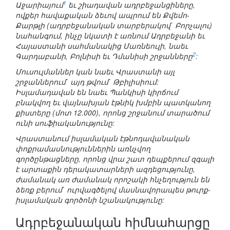
1
Աջարիայում
եւ շիադավան ադրբեջանցիները,
ովքեր հավաքական ձեւով ապրում են Քվեմո-
Քարթլի (ադրբեջանական տարբերակով` Բորչալու)
նահանգում, ինչը նկատի է առնում Ադրբեջանի եւ
Հայաստանի սահմանակից Մառնեուլի, նաեւ
2
Գարդաբանի, Բոլնիսի եւ Դմանիսի շրջանները
:
Մուսուլմաններ կան նաեւ Վրաստանի այլ
շրջաններում` այդ թվում` Թբիլիսիում:
Իսլամադավան են նաեւ Պանկիսի կիրճում
բնակվող եւ վայնախյան էթնիկ խմբին պատկանող
քիստերը (մոտ 12.000), որոնց շրջանում տարածում
ունի սուֆիականությունը:
Վրաստանում իսլամական էթնոդավանական
փոքրամասնություններին առնչվող
գործընթացները, որոնց վրա շատ դեպքերում զգալի
է արտաքին դերակատարների ազդեցությունը,
ժամանակ առ ժամանակ որոշակի հնչեղություն են
ձեռք բերում` ուրվագծելով մասնավորապես թուրք-
իսլամական գործոնի նշանակությունը:
Ադրբեջանական հիմնահարցը