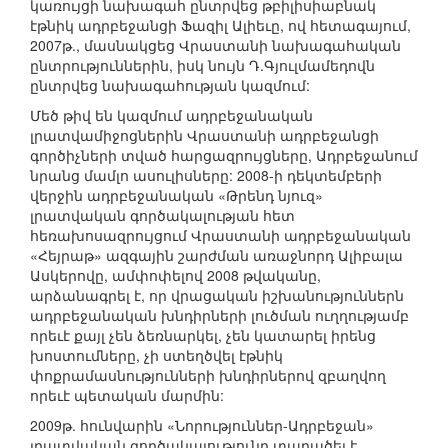
կառույցի նախագահ ընտրվեց թբիլիսիաբնակ
էթնիկ ադրբեջանցի Ֆազիլ Ալիեւը, ով հետագայում,
2007թ., մասնակցեց Վրաստանի նախագահական
ընտրություններին, իսկ նույն Դ.Գյուլմամեդովն
ընտրվեց նախագահության կազմում:
Մեծ թիվ են կազմում ադրբեջանական
լրատվամիջոցներին Վրաստանի ադրբեջանցի
գործիչների տված հարցազրույցները, Ադրբեջանում
նրանց մամլո ասուլիսները: 2008-ի դեկտեմբերի
վերջին ադրբեջանական «Թրենդ նյուզ»
լրատվական գործակալության հետ
հեռախոսազրույցում Վրաստանի ադրբեջանական
«Հեյրաթ» ազգային շարժման առաջնորդ Ալիբալա
Ասկերովը, ամփոփելով 2008 թվականը,
արձանագրել է, որ վրացական իշխանություններն
ադրբեջանական խնդիրների լուծման ուղղությամբ
որեւէ քայլ չեն ձեռնարկել, չեն կատարել իրենց
խոստումները, չի ստեղծվել էթնիկ
փոքրամասնությունների խնդիրներով զբաղվող
որեւէ պետական մարմին:
2009թ. հունվարին «Նորություններ-Ադրբեջան»
լրատվական գործակալությունը տարածել է