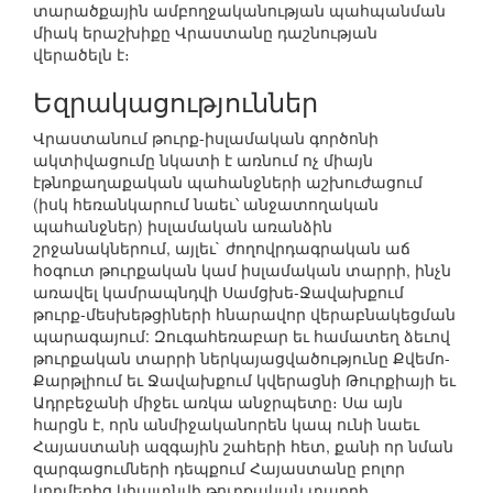
տարածքային ամբողջականության պահպանման
միակ երաշխիքը Վրաստանը դաշնության
վերածելն է։
Եզրակացություններ
Վրաստանում թուրք-իսլամական գործոնի
ակտիվացումը նկատի է առնում ոչ միայն
էթնոքաղաքական պահանջների աշխուժացում
(իսկ հեռանկարում նաեւ՝ անջատողական
պահանջներ) իսլամական առանձին
շրջանակներում, այլեւ` ժողովրդագրական աճ
հօգուտ թուրքական կամ իսլամական տարրի, ինչն
առավել կամրապնդվի Սամցխե-Ջավախքում
թուրք-մեսխեթցիների հնարավոր վերաբնակեցման
պարագայում: Զուգահեռաբար եւ համատեղ ձեւով
թուրքական տարրի ներկայացվածությունը Քվեմո-
Քարթլիում եւ Ջավախքում կվերացնի Թուրքիայի եւ
Ադրբեջանի միջեւ առկա անջրպետը։ Սա այն
հարցն է, որն անմիջականորեն կապ ունի նաեւ
Հայաստանի ազգային շահերի հետ, քանի որ նման
զարգացումների դեպքում Հայաստանը բոլոր
կողմերից կհայտնվի թուրքական տարրի