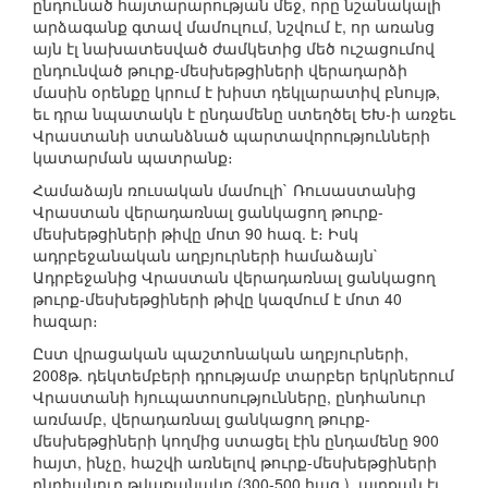
ընդունած հայտարարության մեջ, որը նշանակալի
արձագանք գտավ մամուլում, նշվում է, որ առանց
այն էլ նախատեսված ժամկետից մեծ ուշացումով
ընդունված թուրք-մեսխեթցիների վերադարձի
մասին օրենքը կրում է խիստ դեկլարատիվ բնույթ,
եւ դրա նպատակն է ընդամենը ստեղծել ԵԽ-ի առջեւ
Վրաստանի ստանձնած պարտավորությունների
կատարման պատրանք։
Համաձայն ռուսական մամուլի` Ռուսաստանից
Վրաստան վերադառնալ ցանկացող թուրք-
մեսխեթցիների թիվը մոտ 90 հազ. է։ Իսկ
ադրբեջանական աղբյուրների համաձայն`
Ադրբեջանից Վրաստան վերադառնալ ցանկացող
թուրք-մեսխեթցիների թիվը կազմում է մոտ 40
հազար։
Ըստ վրացական պաշտոնական աղբյուրների,
2008թ. դեկտեմբերի դրությամբ տարբեր երկրներում
Վրաստանի հյուպատոսությունները, ընդհանուր
առմամբ, վերադառնալ ցանկացող թուրք-
մեսխեթցիների կողմից ստացել էին ընդամենը 900
հայտ, ինչը, հաշվի առնելով թուրք-մեսխեթցիների
ընդհանուր թվաքանակը (300-500 հազ.), այդքան էլ