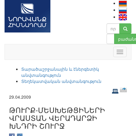
բաժանո
Տարածաշրջանային և էներգետիկ
անվտանգություն
Տեղեկատվական անվտանգություն
29.04.2009
ԹՈՒՐՔ-ՄԵՍԽԵԹՑԻՆԵՐԻ
ՎՐԱՍՏԱՆ ՎԵՐԱԴԱՐՁԻ
ԽՆԴՐԻ ՇՈՒՐՋ