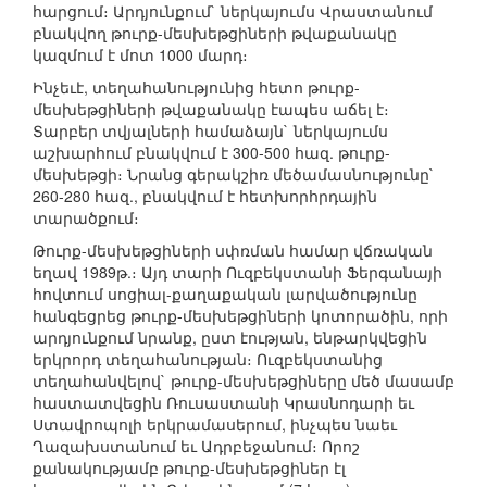
հարցում։ Արդյունքում` ներկայումս Վրաստանում
բնակվող թուրք-մեսխեթցիների թվաքանակը
կազմում է մոտ 1000 մարդ։
Ինչեւէ, տեղահանությունից հետո թուրք-
մեսխեթցիների թվաքանակը էապես աճել է։
Տարբեր տվյալների համաձայն` ներկայումս
աշխարհում բնակվում է 300-500 հազ. թուրք-
մեսխեթցի։ Նրանց գերակշիռ մեծամասնությունը`
260-280 հազ., բնակվում է հետխորհրդային
տարածքում։
Թուրք-մեսխեթցիների սփռման համար վճռական
եղավ 1989թ.։ Այդ տարի Ուզբեկստանի Ֆերգանայի
հովտում սոցիալ-քաղաքական լարվածությունը
հանգեցրեց թուրք-մեսխեթցիների կոտորածին, որի
արդյունքում նրանք, ըստ էության, ենթարկվեցին
երկրորդ տեղահանության։ Ուզբեկստանից
տեղահանվելով` թուրք-մեսխեթցիները մեծ մասամբ
հաստատվեցին Ռուսաստանի Կրասնոդարի եւ
Ստավրոպոլի երկրամասերում, ինչպես նաեւ
Ղազախստանում եւ Ադրբեջանում։ Որոշ
քանակությամբ թուրք-մեսխեթցիներ էլ