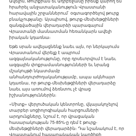
Ավելին, Թուրքիան եւ Ադրբեջանը իրենք կարող են
հրահրել անջատականություն Վրաստանի
հարավային շրջաններում` օգտագործելով թուրք
բնակչությանը։ Այսպիսով, թուրք-մեսխեթցիների
զանգվածային վերադարձի պարագայում
Վրաստանի մասնատման հեռանկարն ավելի
իրական կդառնա։
Եթե սրան ավելացնենք նաեւ այն, որ ներկայումս
Վրաստանում վերելք է ապրում
ազգայնականությունը, որը դրսեւորվում է նաեւ
ազգային փոքրամասնությունների եւ նրանց
մշակույթի նկատմամբ
անհանդուրժողականությամբ, ապա ակնհայտ
կդառնա, որ թուրք-մեսխեթցիների վերադարձը
նաեւ այս առումով ձեռնտու չէ վրաց
իշխանություններին։
«Միտք» վերլուծական կենտրոնը, վկայակոչելով
տարբեր սոցիոլոգիական հարցումների
արդյունքները, նշում է, որ վրացական
հասարակության 75-85%-ը դեմ է թուրք-
մեսխեթցիների վերադարձին։ Դա նշանակում է, որ
Վրաստանում հասարակական կարծիքի