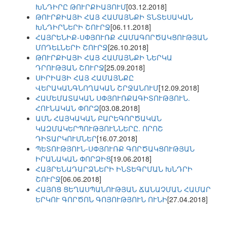
ԽՆԴԻՐԸ ԹՈՒՐՔԻԱՅՈՒՄ
[03.12.2018]
ԹՈՒՐՔԻԱՅԻ ՀԱՅ ՀԱՄԱՅՆՔԻ ՏՆՏԵՍԱԿԱՆ
ԽՆԴԻՐՆԵՐԻ ՇՈՒՐՋ
[06.11.2018]
ՀԱՅՐԵՆԻՔ-ՍՓՅՈՒՌՔ ՀԱՄԱԳՈՐԾԱԿՑՈՒԹՅԱՆ
ՄՈԴԵԼՆԵՐԻ ՇՈՒՐՋ
[26.10.2018]
ԹՈՒՐՔԻԱՅԻ ՀԱՅ ՀԱՄԱՅՆՔԻ ՆԵՐԿԱ
ԴՐՈՒԹՅԱՆ ՇՈՒՐՋ
[25.09.2018]
ՍԻՐԻԱՅԻ ՀԱՅ ՀԱՄԱՅՆՔԸ
ՎԵՐԱԿԱՆԳՆՈՂԱԿԱՆ ՇՐՋԱՆՈՒՄ
[12.09.2018]
ՀԱՄԵՄԱՏԱԿԱՆ ՍՓՅՈՒՌՔԱԳԻՏՈՒԹՅՈՒՆ.
ՀՈՒՆԱԿԱՆ ՓՈՐՁ
[03.08.2018]
ԱՄՆ ՀԱՅԿԱԿԱՆ ԲԱՐԵԳՈՐԾԱԿԱՆ
ԿԱԶՄԱԿԵՐՊՈՒԹՅՈՒՆՆԵՐԸ. ՈՐՈՇ
ԴԻՏԱՐԿՈՒՄՆԵՐ
[16.07.2018]
ՊԵՏՈՒԹՅՈՒՆ-ՍՓՅՈՒՌՔ ԳՈՐԾԱԿՑՈՒԹՅԱՆ
ԻՐԱՆԱԿԱՆ ՓՈՐՁԻՑ
[19.06.2018]
ՀԱՅՐԵՆԱԴԱՐՁՆԵՐԻ ԻՆՏԵԳՐՄԱՆ ԽՆԴՐԻ
ՇՈՒՐՋ
[06.06.2018]
ՀԱՅՈՑ ՑԵՂԱՍՊԱՆՈՒԹՅԱՆ ՃԱՆԱՉՄԱՆ ՀԱՄԱՐ
ԵՐԿՈՒ ԳՈՐԾՈՆ ԳՈՅՈՒԹՅՈՒՆ ՈՒՆԻ
[27.04.2018]