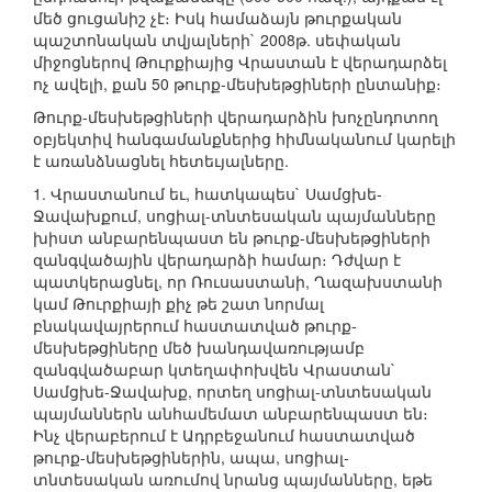
մեծ ցուցանիշ չէ։ Իսկ համաձայն թուրքական
պաշտոնական տվյալների` 2008թ. սեփական
միջոցներով Թուրքիայից Վրաստան է վերադարձել
ոչ ավելի, քան 50 թուրք-մեսխեթցիների ընտանիք։
Թուրք-մեսխեթցիների վերադարձին խոչընդոտող
օբյեկտիվ հանգամանքներից հիմնականում կարելի
է առանձնացնել հետեւյալները.
1. Վրաստանում եւ, հատկապես` Սամցխե-
Ջավախքում, սոցիալ-տնտեսական պայմանները
խիստ անբարենպաստ են թուրք-մեսխեթցիների
զանգվածային վերադարձի համար։ Դժվար է
պատկերացնել, որ Ռուսաստանի, Ղազախստանի
կամ Թուրքիայի քիչ թե շատ նորմալ
բնակավայրերում հաստատված թուրք-
մեսխեթցիները մեծ խանդավառությամբ
զանգվածաբար կտեղափոխվեն Վրաստան`
Սամցխե-Ջավախք, որտեղ սոցիալ-տնտեսական
պայմաններն անհամեմատ անբարենպաստ են։
Ինչ վերաբերում է Ադրբեջանում հաստատված
թուրք-մեսխեթցիներին, ապա, սոցիալ-
տնտեսական առումով նրանց պայմանները, եթե