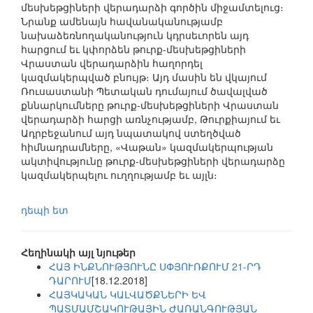
մեսխեթցիների վերադարձի գործին միջամտելուց։
Նրանք ամենայն հավանականությամբ
նախաձեռնողականություն կդրսեւորեն այդ
հարցում եւ կփորձեն թուրք-մեսխեթցիների
Վրաստան վերադարձին հաղորդել
կազմակերպված բնույթ։ Այդ մասին են վկայում
Ռուսաստանի Պետական դումայում ծավալված
քննարկումները թուրք-մեսխեթցիների Վրաստան
վերադարձի հարցի առնչությամբ, Թուրքիայում եւ
Ադրբեջանում այդ նպատակով ստեղծված
հիմնադրամները, «Վաթան» կազմակերպության
ակտիվությունը թուրք-մեսխեթցիների վերադարձը
կազմակերպելու ուղղությամբ եւ այլն։
դեպի ետ
Հեղինակի այլ նյութեր
ՀԱՅ ԻՆՔՆՈՒԹՅՈՒՆԸ ՍՓՅՈՒՌՔՈՒՄ 21-ՐԴ
ԴԱՐՈՒՄ
[18.12.2018]
ՀԱՅԿԱԿԱՆ ԿԱԼՎԱԾՔՆԵՐԻ ԵՎ
ՊԱՏՄԱՄՇԱԿՈՒԹԱՅԻՆ ԺԱՌԱՆԳՈՒԹՅԱՆ