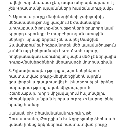
ավելի բարենպաստ չեն, ապա անբարենպաստ էլ
չեն Վրաստանի պայմանների համեմատությամբ։
2. Այսօրվա թուրք-մեսխեթցիների ջախջախիչ
մեծամասնությունը կազմում է ժամանակին
արտաքսված թուրք-մեսխեթցիների երկրորդ կամ
երրորդ սերունդը։ Ի տարբերություն առաջին
սերնդի` նրանք երբեւէ չեն ապրել Սամցխե-
Ջավախքում եւ հոգեբանորեն մեծ կապվածություն
չունեն այդ երկրամասի հետ։ Հետեւաբար,
հոգեբանական առումով նույնպես մեծ չէ ներկայիս
թուրք-մեսխեթցիների վերադարձի մոտիվացիան։
3. Գլխավորապես թյուրքալեզու երկրներում
հաստատված թուրք-մեսխեթցիներն արդեն
զգալիորեն ադապտացվել եւ ինտեգրվել են իրենց
հարազատ թյուրքական միջավայրում։
Հետեւաբար, խորթ միջավայրում հայտնվելու
հեռանկարն այնքան էլ հրապուրիչ չի կարող լինել
նրանց համար։
Սակայն քիչ է հավանականությունը, թե
Ռուսաստանը, Թուրքիան եւ Ադրբեջանը ձեռնպահ
կմնան իրենց երկրներում հաստատված թուրք-