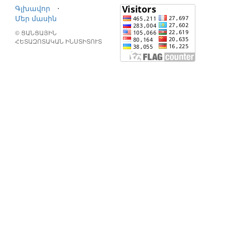
Գլխավոր
⋅
Մեր մասին
© ՑԱՆՑԱՅԻՆ
ՀԵՏԱԶՈՏԱԿԱՆ ԻՆՍՏԻՏՈՒՏ