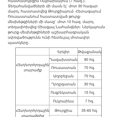
հաստատվեցին Ուկրաինայում (7 հազ.)։
Տեղահանվածների մի մասն էլ` մոտ 30 հազար
մարդ, հաստատվեց Թուրքիայում։ Հետագայում
Ռուսաստանում հաստատված թուրք-
մեսխեթցիների մի մասը` մոտ 10 հազ. մարդ,
տեղափոխվեց Միացյալ Նահանգներ։ Ներկայումս
թուրք-մեսխեթցիների աշխարհագրական
սփռվածությունն ունի հետեւյալ մոտավոր
պատկերը.
Երկիր
Թվաքանակ
Ղազախստան
90 հզ.
Հետխորհրդային
Ռուսաստան
70 հզ.
տարածք
Ադրբեջան
70 հզ.
Ղրղըզստան
30 հզ.
Ուզբեկստան
15 հզ.
Ուկրաինա
7 հզ.
Հետխորհրդային
Թուրքիա
35-60 հզ.
տարածքից