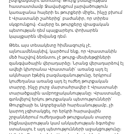
չեզոքացնելու առումով։ Թուրք բնակչության
հաստատմամբ Ջավախքում լարվածություն
կառաջանա հայերի եւ թուրքերի միջեւ, ինչը բխում
է Վրաստանի շահերից` բաժանիր, որ տիրես
սկզբունքով։ Հայերը եւ թուրքերը վրացական
պետության դեմ պայքարելու փոխարեն
կպայքարեն միմյանց դեմ։
Թեեւ այս տեսակետը հիմնազուրկ չէ,
այնուամենայնիվ, կարծում ենք, որ Վրաստանին
մեծ հաշվով ձեռնտու չէ թուրք-մեսխեթցիների
զանգվածային վերադարձը։ Նրանց վերադարձով էլ
ավելի կխորանա Վրաստանի` առանց այդ էլ
ակնհայտ էթնիկ բազմազանությունը, երկրում
կուժեղանա առանց այդ էլ ուժեղ թուրքական
տարրը, ինչը լուրջ մարտահրավեր է Վրաստանի
տարածքային ամբողջականությանը։ Վրաստանը,
գտնվելով երկու թուրքական պետությունների`
Թուրքիայի եւ Ադրբեջանի հարեւանությամբ, չի
կարող չգիտակցել, որ երկրի հարավային
շրջաններում ուժեղացած թուրքական տարրը
ինքնավարության կամ անկախության ձգտելիս
ստանալու է այդ պետությունների աջակցությունը։