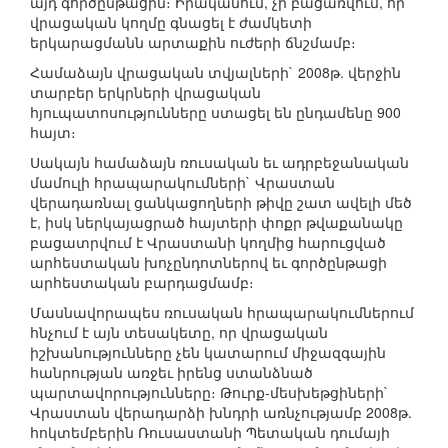
այդ գործընթացին։ Իրականում, չի բացառվում, որ
վրացական կողմը գնացել է ժամկետի
երկարացմանն արտաքին ուժերի ճնշմամբ։
Համաձայն վրացական տվյալների` 2008թ. վերջին
տարբեր երկրների վրացական
հյուպատոսությունները ստացել են ընդամենը 900
հայտ։
Սակայն համաձայն ռուսական եւ ադրբեջանական
մամուլի հրապարակումների` Վրաստան
վերադառնալ ցանկացողների թիվը շատ ավելի մեծ
է, իսկ ներկայացրած հայտերի փոքր թվաքանակը
բացատրվում է Վրաստանի կողմից հարուցված
արհեստական խոչընդոտներով եւ գործընթացի
արհեստական բարդացմամբ։
Մասնավորապես ռուսական հրապարակումներում
հնչում է այն տեսակետը, որ վրացական
իշխանությունները չեն կատարում միջազգային
հանրության առջեւ իրենց ստանձնած
պարտավորությունները։ Թուրք-մեսխեթցիների`
Վրաստան վերադարձի խնդրի առնչությամբ 2008թ.
հոկտեմբերին Ռուսաստանի Պետական դումայի