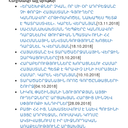
Հեղինակի այլ նյութեր
«ԵՐԱՇԽԻՔՆԵՐ ՉԿԱՆ, ՈՐ ՄԻ ՕՐ ԱԴՐԲԵՋԱՆԸ
ՉԻ ՓՈՐՁԻ ՀԱՅԱՍՏԱՆԻ ԳՅՈՒՂԵՐԸ
ԿԱՆՈՆԱՎՈՐ ՀՐԹԻՌԱԿՈԾԵԼ. ՆԱԽԱՊԵՍ ՊԵՏՔ
Է ՊԱՏՐԱՍՏՎԵԼ». ԿԱՐԵՆ ՎԵՐԱՆՅԱՆ
[13.11.2018]
ՍԱՀՄԱՆԱԽԱԽՏՄԱՆ ԴԵՊՔԵՐԸ ԿԱՆՈՆԱՎՈՐ
ԴԱՐՁՆԵԼՈՎ՝ ԹՈՒՐՔԻԱՆ ՆՊԱՏԱԿ ՈՒՆԻ ՀՀ
ՍԱՀՄԱՆԱՅԻՆ ԱՆՎՏԱՆԳՈՒԹՅՈՒՆԸ ԽՈՑԵԼԻ
ԴԱՐՁՆԵԼ. Կ.ՎԵՐԱՆՅԱՆ
[18.10.2018]
ՀԱՅԱՍՏԱՆԸ ԵՎ ՏԱՐԱԾԱՇՐՋԱՆԱՅԻՆ ՎԵՐՋԻՆ
ԶԱՐԳԱՑՈՒՄՆԵՐԸ
[15.10.2018]
ՀԱՐԱԲԵՐՈՒԹՅՈՒՆՆԵՐԸ ԽՈՐԱՑՆԵԼՈՒ ՀԱՄԱՐ
ՀԱՅԱՍՏԱՆԸ ՊԵՏՔ Է ԳՐԱՎԻՉ ԼԻՆԻ ԻՍՐԱՅԵԼԻ
ՀԱՄԱՐ. ԿԱՐԵՆ ՎԵՐԱՆՅԱՆ
[10.10.2018]
ՏԱՐԱԾԱՇՐՋԱՆԱՅԻՆ ՈՐՈՇ ԳՈՐԾԸՆԹԱՑՆԵՐԻ
ՇՈՒՐՋ
[04.10.2018]
ՆԻԿՈԼ ՓԱՇԻՆՅԱՆԻ ՆՅՈՒՅՈՐՔՅԱՆ ԱՅՑԻ
ՈՒՂԵՐՁՆԵՐԸ՝ ԱՐՑԱԽՅԱՆ ՀԱՐՑԻՑ ՄԻՆՉԵՎ
ՍՓՅՈՒՌՔԻ ԽՆԴԻՐՆԵՐ
[28.09.2018]
ԲԱՑԻ ՀՀ-ԻՑ, ՆԱԽԱՏԵՍՎՈՒՄ Է ՆԱԵՎ ՊՈՒՏԻՆԻ
ԱՅՑԸ ԱԴՐԲԵՋԱՆ, ՌՈՒՍԱԿԱՆ ԿՈՂՄԸ
ԱԿՏԻՎԱՑՆՈՒՄ Է ԻՐ ՄԻՋՆՈՐԴԱԿԱՆ
ԱՌԱՔԵԼՈՒԹՅՈՒՆԸ ԱՐՑԱԽՅԱՆ