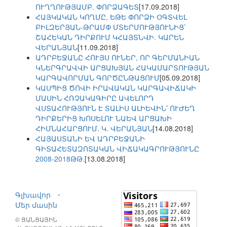
ՈՒՂՂՈՒԹՅԱՄԲ. ՓՈՐՁԱԳԵՏ
[17.09.2018]
ՀԱՅԿԱԿԱՆ ԿՈՂՄԸ, ԵԹԵ ՓՈՐՁԻ ՕԳՏՎԵԼ
ԲԻԼԶԵՐՅԱՆ-ԹՐԱՄՓ ՄՏԵՐՄՈՒԹՅՈՒՆԻՑ՝
ՇԱՀԵԿԱՆ ԴԻՐՔՈՒՄ ԿՀԱՅՏՆՎԻ. ԿԱՐԵՆ
ՎԵՐԱՆՅԱՆ
[11.09.2018]
ԱԴՐԲԵՋԱՆԸ ՀՈՒՅՍ ՈՒՆԵՐ, ՈՐ ԳԵՐՄԱՆԻԱՆ
ԿՆԵՐԳՐԱՎՎԻ ԱՐՑԱԽՅԱՆ ՀԱԿԱՄԱՐՏՈՒԹՅԱՆ
ԿԱՐԳԱՎՈՐՄԱՆ ԳՈՐԾԸՆԹԱՑՈՒՄ
[05.09.2018]
ԿԱՍՊԻՑ ԾՈՎԻ ԻՐԱՎԱԿԱՆ ԿԱՐԳԱՎԻՃԱԿԻ
ՄԱՍԻՆ ՀՌՉԱԿԱԳԻՐԸ ԱՎԵԼՈՐԴ
ՎՍՏԱՀՈՒԹՅՈՒՆ Է ՏԱԼԻՍ ԱԼԻԵՎԻՆ՝ ՈՒԺԵՂ
ԴԻՐՔԵՐԻՑ ԽՈՍԵԼՈՒ ՆԱԵՎ ԱՐՑԱԽԻ
ՀԻՄՆԱՀԱՐՑՈՒՄ. Կ. ՎԵՐԱՆՅԱՆ
[14.08.2018]
ՀԱՅԱՍՏԱՆԻ ԵՎ ԱԴՐԲԵՋԱՆԻ
ԳԻՏԱՀԵՏԱԶՈՏԱԿԱՆ ՎԻՃԱԿԱԳՐՈՒԹՅՈՒՆԸ
2008-2018ԹԹ.
[13.08.2018]
Գլխավոր
⋅
Մեր մասին
© ՑԱՆՑԱՅԻՆ