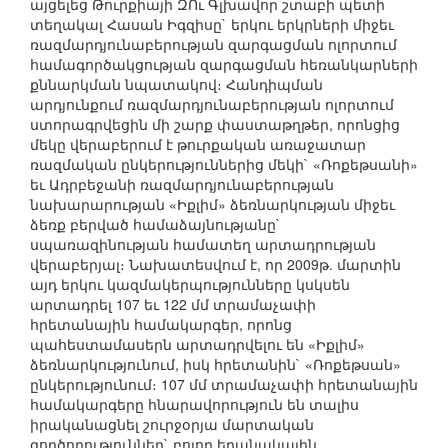
այցելեց Թուրքիայի ԶՈւ Գլխավոր շտաբի պետի
տեղակալ Հասան Իգզիսը` երկու երկրների միջեւ
ռազմարդյունաբերության զարգացման ոլորտում
համագործակցության զարգացման հեռանկարների
քննարկման նպատակով։ Հանդիպման
արդյունքում ռազմարդյունաբերության ոլորտում
ստորագրվեցին մի շարք փաստաթղթեր, որոնցից
մեկը վերաբերում է թուրքական առաջատար
ռազմական ընկերություններից մեկի` «Ռոքեթսանի»
եւ Ադրբեջանի ռազմարդյունաբերության
նախարարության «Իքլիմ» ձեռնարկության միջեւ
ձեռք բերված համաձայնությանը`
սպառազինության համատեղ արտադրության
վերաբերյալ։ Նախատեսվում է, որ 2009թ. մարտին
այդ երկու կազմակերպությունները կսկսեն
արտադրել 107 եւ 122 մմ տրամաչափի
հրետանային համակարգեր, որոնց
պահեստամասերն արտադրվելու են «Իքլիմ»
ձեռնարկությունում, իսկ հրետանին` «Ռոքեթսան»
ընկերությունում։ 107 մմ տրամաչափի հրետանային
համակարգերը հնարավորություն են տալիս
իրականացնել շուրջօրյա մարտական
գործողություններ` բոլոր եղանակային