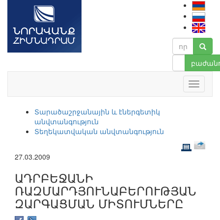
բաժանո
Տարածաշրջանային և էներգետիկ
անվտանգություն
Տեղեկատվական անվտանգություն
27.03.2009
ԱԴՐԲԵՋԱՆԻ
ՌԱԶՄԱՐԴՅՈՒՆԱԲԵՐՈՒԹՅԱՆ
ԶԱՐԳԱՑՄԱՆ ՄԻՏՈՒՄՆԵՐԸ