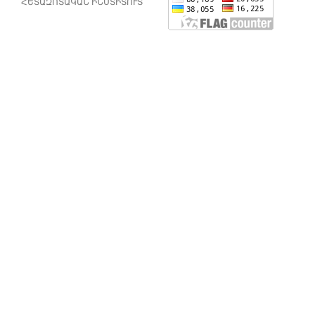
ՀԵՏԱԶՈՏԱԿԱՆ ԻՆՍՏԻՏՈՒՏ