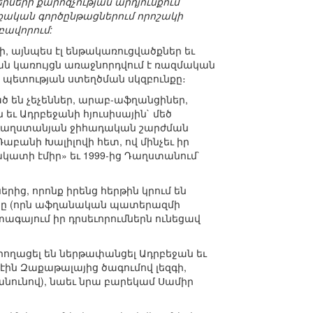
րների քարոզչության արդյունքում՝
քական գործընթացներում որոշակի
բավորում:
ի, այնպես էլ ենթակառուցվածքներ եւ
ան կառույցն առաջնորդվում է ռազմական
պետության ստեղծման սկզբունքը։
ած են չեչեններ, արաբ-աֆղանցիներ,
ւ Ադրբեջանի հյուսիսային` մեծ
ւ դաղստանյան ջիհադական շարժման
բանի Խալիլովի հետ, ով մինչեւ իր
ակատի էմիր» եւ 1999-ից Դաղստանում`
ց, որոնք իրենց հերթին կրում են
ւտը (որն աֆղանական պատերազմի
տագայում իր դրսեւորումներն ունեցավ
ողացել են ներթափանցել Ադրբեջան եւ
էին Զաքաթալայից ծագումով լեզգի,
անունով), նաեւ նրա բարեկամ Սամիր