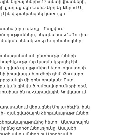
ային եղբայրների» 17 ակտիվիստների,
ի քաղաքացի Նաիֆ Աբդ Ալ-Քերիմ Ալ-
լ էին վերականգնել կառույցի
մաան» (որը պետք է Բաքվում
ողություններ), ինչպես նաեւ՝ «Ղուփա-
ազմական հենակետեր եւ զինանոցներ։
ախահագահական ընտրությունների
աբեկչությունը կազմակերպել էին
կանացված պայթյունից հետո, օգոստոսի
անի իրավապահ ուժերի դեմ` Քուսարի
ադրբեջանցի մի զինվորական։ Ըստ
ական զինված խմբավորումների դեմ,
յուսիսային ու Հարավային Կովկասում
ղստանում վերացնել Մոլլաչիեւին, իսկ
ի» զանգվածային ձերբակալություններ:
 ձերբակալությունից հետո «Անտառային
իրենց գործունեությունը: Ասվածի
ույցի անդամների եւ Ադրբեջանի