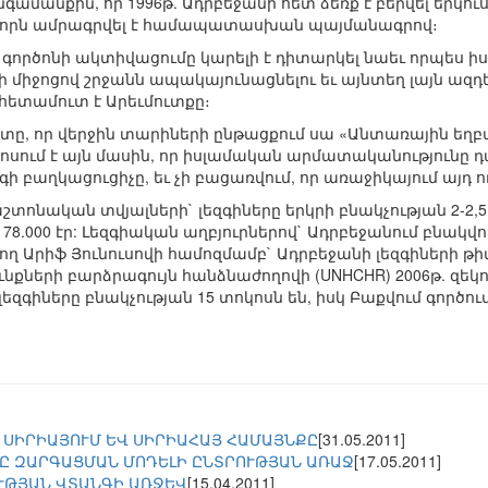
նգամանքին, որ 1996թ. Ադրբեջանի հետ ձեռք է բերվել երկ
, որն ամրագրվել է համապատասխան պայմանագրով։
 գործոնի ակտիվացումը կարելի է դիտարկել նաեւ որպես
միջոցով շրջանն ապակայունացնելու եւ այնտեղ լայն ազդե
ն հետամուտ է Արեւմուտքը։
ստը, որ վերջին տարիների ընթացքում սա «Անտառային եղ
խոսում է այն մասին, որ իսլամական արմատականությունը դ
բաղկացուցիչը, եւ չի բացառվում, որ առաջիկայում այդ ու
ոնական տվյալների` լեզգիները երկրի բնակչության 2-2,5
78.000 էր: Լեզգիական աղբյուրներով` Ադրբեջանում բնակվում 
ղ Արիֆ Յունուսովի համոզմամբ` Ադրբեջանի լեզգիների թիվը 
ների բարձրագույն հանձնաժողովի (UNHCHR) 2006թ. զեկույցի (M
զգիները բնակչության 15 տոկոսն են, իսկ Բաքվում գործում
 ՍԻՐԻԱՅՈՒՄ ԵՎ ՍԻՐԻԱՀԱՅ ՀԱՄԱՅՆՔԸ
[31.05.2011]
Ը ԶԱՐԳԱՑՄԱՆ ՄՈԴԵԼԻ ԸՆՏՐՈՒԹՅԱՆ ԱՌԱՋ
[17.05.2011]
ՒԹՅԱՆ ՎՏԱՆԳԻ ԱՌՋԵՎ
[15.04.2011]