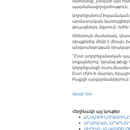
սահմանը, չնայած այն հա
պայմանավորվածություն
Ադրբեջանում իսլամական
արմատական կառույցների 
թուլացնելու ձգտում, որի
Միեւնույն ժամանակ, փա
դեպքերից մեկն է միայն, 
անվտանգության օրակարգի 
1
Ըստ ադրբեջանական պաշտ
տվյալներով` նրանց թիվը 1
Ադրբեջանցի ուսումնասիրո
Ըստ ՄԱԿ-ի մարդու իրավունք
Բաքվի արվարձաններում լե
դեպի ետ
Հեղինակի այլ նյութեր
ԱՆԿԱՅՈՒՆՈՒԹՅՈՒՆԸ
ԱՐԱԲԱԿԱՆ ԵՐԿՐՆԵՐ
ՍԻՐԻԱՆ ԱՆԿԱՅՈՒՆՈ