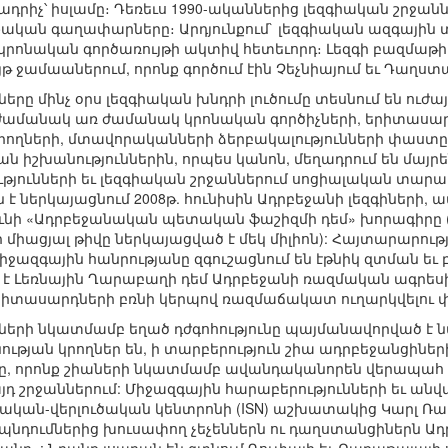
աղադրիչ՝ իսլամը։ Դեռեւս 1990-ականներից լեզգիական շրջ
կան գաղափարները։ Արդյունքում` լեզգիական ազգային տ
կրոնական գործառույթի ակտիվ հետեւորդ։ Լեզգի բազմաթ
 ջամաաներում, որոնք գործում էին Չեչնիայում եւ Դաղստ
երը մինչ օրս լեզգիական խնդրի լուծումը տեսնում են ուժա
 ժամանակ առ ժամանակ կրոնական գործիչների, երիտասա
ագրողների, մտավորականների ձերբակալությունների փաս
ն իշխանություններին, որպես կանոն, մեղադրում են մայրե
յունների եւ լեզգիական շրջաններում սոցիալական տարաբն
 է ներկայացնում 2008թ. հունիսին Ադրբեջանի լեզգիների, 
ունի «Ադրբեջանական պետական ֆաշիզմի դեմ» խորագիրը (
 միացյալ թիվը ներկայացված է մեկ միլիոն): Հայտարարու
իջազգային հանրությանը զգուշացնում են էթնիկ զտման ե
մ է Լեռնային Ղարաբաղի դեմ Ադրբեջանի ռազմական ագր
 երիտասարդների բռնի կերպով ռազմաճակատ ուղարկվելու 
ների նկատմամբ եղած դժգոհությունը պայմանավորված է նա
նության կրողներ են, ի տարբերություն շիա ադրբեջանցինե
, որոնք շիաների նկատմամբ ավանդականորեն վերապահ կ
յդ շրջաններում: Միջազգային հարաբերությունների եւ ան
կան-վերլուծական կենտրոնի (ISN) աշխատակից Կարլ Ռա
դումներից խուսափող չեչեններն ու դաղստանցիներն Ադր