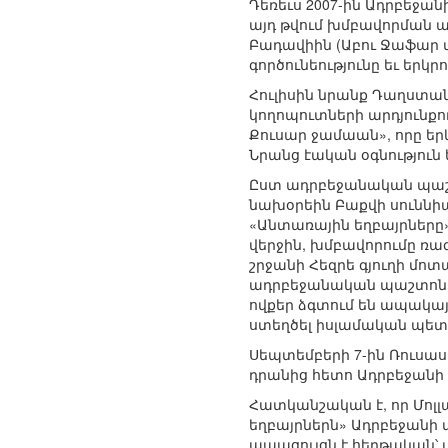
Դեռեւս 2007-ին Ադրբեջա
այդ թվում խմբավորման ա
Բադավիին (Աբու Ջաֆար մա
գործունեությունը եւ երկ
Հուլիսին նրանք Դաղստան
կողոպուտների արդյունքու
Քուսար ջամաան», որը եր
Նրանց էական օգնություն
Ըստ ադրբեջանական պաշտ
նախօրեին Բաքվի սուննի
«Անտառային եղբայրները»,
վերջին, խմբավորումը ռա
շրջանի Հեզրե գյուղի մոտ
ադրբեջանական պաշտոնակ
ովքեր ձգտում են ապակայ
ստեղծել իսլամական պետո
Սեպտեմբերի 7-ին Ռուսաս
դրանից հետո Ադրբեջանի 
Հատկանշական է, որ Մոլլ
եղբայրներն» Ադրբեջանի տ
ապացույցն է հերթական՝ ա