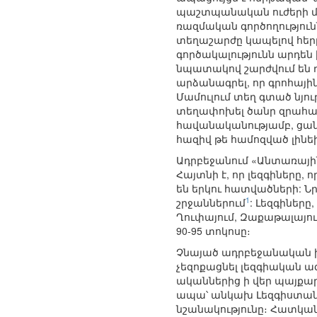
պաշտպանական ուժերի միջ
ռազմական գործողությունն
տեղաշարժը կապելով հերթ
գործակալությունն արդեն 
նպատակով շարժվում են դ
արձանագրել, որ գրոհային
Մամուլում տեղ գտած նյու
տեղափոխել ծանր զրահատե
հավանականությամբ, ցան
հազիվ թե համոզված լինե
Ադրբեջանում «Անտառային 
Հայտնի է, որ լեզգիները
են երկու հատվածների: Նր
1
շրջաններում
: Լեզգիները
Ղուփայում, Զաքաթալայում
90-95 տոկոսը։
Չնայած ադրբեջանական ի
չեզոքացնել լեզգիական ա
ականներից ի վեր պայքար
ապա՝ անկախ Լեզգիստան 
նշանակությունը։ Հատկան