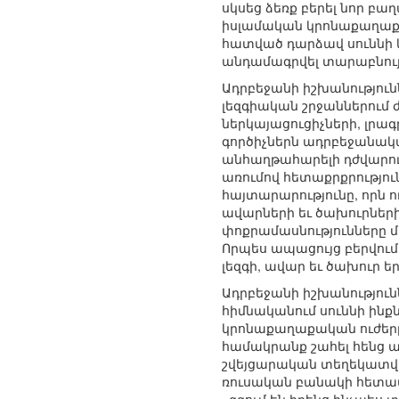
սկսեց ձեռք բերել նոր բ
իսլամական կրոնաքաղաքա
հատված դարձավ սուննի 
անդամագրվել տարաբնույթ
Ադրբեջանի իշխանությունն
լեզգիական շրջաններում
ներկայացուցիչների, լր
գործիչներն ադրբեջանակա
անհաղթահարելի դժվարութ
առումով հետաքրքրություն
հայտարարությունը, որն 
ավարների եւ ծախուրների
փոքրամասնությունները մ
Որպես ապացույց բերվու
լեզգի, ավար եւ ծախուր
Ադրբեջանի իշխանություն
հիմնականում սուննի ինք
կրոնաքաղաքական ուժերը
համակրանք շահել հենց ա
շվեյցարական տեղեկատվա
ռուսական բանակի հետապն