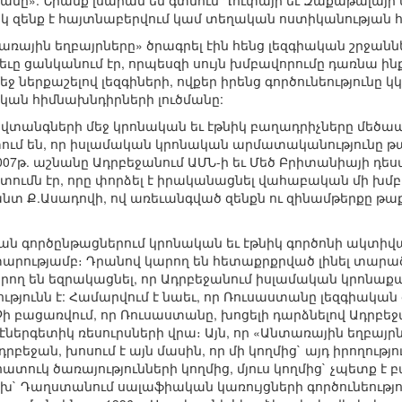
տանը»: Նրանք լսարան են գտնում Ղուփայի եւ Զաքաթալայի սո
 զենք է հայտնաբերվում կամ տեղական ոստիկանության հ
ռային եղբայրները» ծրագրել էին հենց լեզգիական շրջան
իեւը ցանկանում էր, որպեսզի սույն խմբավորումը դառնա ին
ջ ներքաշելով լեզգիների, ովքեր իրենց գործունեությունը կ
ական հիմնախնդիրների լուծմանը:
տանգների մեջ կրոնական եւ էթնիկ բաղադրիչները մեծապե
ում են, որ իսլամական կրոնական արմատականությունը 
007թ. աշնանը Ադրբեջանում ԱՄՆ-ի եւ Մեծ Բրիտանիայի դ
ումն էր, որը փորձել է իրականացնել վահաբական մի խմբ
տ Ք.Ասադովի, ով առեւանգված զենքն ու զինամթերքը թաքց
ն գործընթացներում կրոնական եւ էթնիկ գործոնի ակտիվա
արությամբ։ Դրանով կարող են հետաքրքրված լինել տա
րող են եզրակացնել, որ Ադրբեջանում իսլամական կրոն
յունն է: Համարվում է նաեւ, որ Ռուսաստանը լեզգիական 
ի բացառվում, որ Ռուսաստանը, խոցելի դարձնելով Ադրբեջա
ներգետիկ ռեսուրսների վրա։ Այն, որ «Անտառային եղբայրն
բեջան, խոսում է այն մասին, որ մի կողմից` այդ իրողությո
տուկ ծառայությունների կողմից, մյուս կողմից` չպետք է 
ախ` Դաղստանում սալաֆիական կառույցների գործունեությ