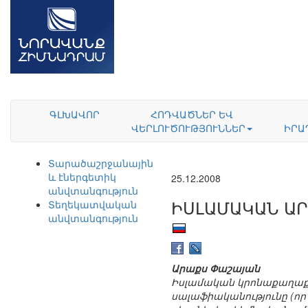
ԳԼԽԱՎՈՐ
ՀՈԴՎԱԾՆԵՐ ԵՎ
ՎԵՐԼՈՒԾՈՒԹՅՈՒՆՆԵՐ
ԻՐԱ
Տարածաշրջանային
և էներգետիկ
25.12.2008
անվտանգություն
ԻՍԼԱՄԱԿԱՆ Ա
Տեղեկատվական
անվտանգություն
Արաքս Փաշայան
Իսլամական կրոնաքաղաքակ
սալաֆիականությունը (որ