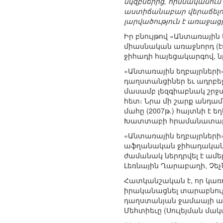
սկզբներից, հիմնականում 
աստիճանաբար վերաճելով
լարվածություն է առաջաց
Իր բնույթով «Անտառային 
միասնական առաջնորդ (էմ
ջիհադի հայեցակարգով, 
«Անտառային եղբայրների» 
դաղստանցիներ եւ ադրբեջ
մասամբ լեզգիաբնակ շրջ
հետ։ Նրա մի շարք անդամ
մահը (2007թ.) հայտնի է 
Խատտաբի հրամանատարութ
«Անտառային եղբայրների
աֆղանական ջիհադական շ
ժամանակ ներդրվել է ամեր
Լեռնային Ղարաբաղի, Չեչ
Հատկանշական է, որ կառ
իրականացնել տարաբնույթ
դաղստանյան ջամաայի առա
Մեհտիեւը (Սուլեյման մակ