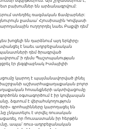
ւննի մզկիթներում: Այս շրջաններում է,
ետ բախումներ են արձանագրվում:
ներում ստեղծել ռազմական ճամբարներ:
քնուրույն ջամաա՝ Հյուսիսային Կովկասի
կարողանային ուղղորդել նաեւ Բաքվի դեմ՝
ս խոցելի են դարձնում այդ երկիրը։
թափանցել է նաեւ ադրբեջանական
եսպանատների դեմ ծրագրված
ավորում՝ ի դեմս Պաշտպանության
րել էր լեզգիաբնակ Իսմայիլիի
ցումը կարող է պայմանավորված լինել
րածաշրջանի աշխարհաքաղաքական բոլոր
աքաղաքական հոսանքների ակտիվացումը
գործոնն օգտագործում է իր կովկասյան
նը, ձգտում է վերահսկողություն
երի» գրոհայինները կարողացել են
ւնը չնկատելու է տրվել ռուսական
բացառել, որ Ռուսաստանն իր հերթին
ունը, ապա՝ ռուս-ադրբեջանական