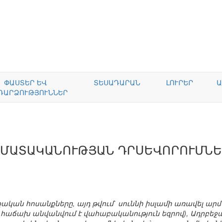
ՓԱՍՏԵՐ ԵՎ
ՏԵՍԱԴԱՐԱՆ
ԼՈՒՐԵՐ
Ա
ԴԱՐՁՈՒԹՅՈՒՆՆԵՐ
ՐՄԱՏԱԿԱՆՈՒԹՅԱՆ ԴՐՍԵՎՈՐՈՒՄՆԵ
ան հոսանքները, այդ թվում` սուննի իսլամի առավել ար
 հաճախ անվանվում է վահաբականություն եզրով), Ադրբեջ