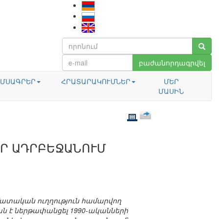
բաժանորդագրվել
ՄՍԱԳՐԵՐ
ՀՐԱՏԱՐԱԿՈՒՄՆԵՐ
ՄԵՐ
ՄԱՍԻՆ
Ր ԱԴՐԲԵՋԱՆՈՒՄ
մատական ուղղություն համարվող
ան է ներթափանցել 1990-ականների