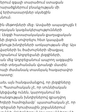
աններում զգալի տարածում ստացան
արածքներում բնակչության մի
իվ երիտասարդներ սկսեցին
անում։
յին մեթոդների մեջ։ Ասվածի ապացույցն է
րդական կազմակերպությունների
տը: Լեզգի հասարակական-քաղաքական
նի լեզուն սովորելու հետ կապված
ույթ խնդիրների առկայության մեջ: Այս
ավարների եւ ծախուրների միացյալ
դրանում Ադրբեջանի լեզգիների,
թյան մեջ Ադրբեջանում ապրող ազգային
ւ բռնի տեղահանման վտանգի մասին:
եսիայի ժամանակ տասնյակ հազարավոր
փաստը:
եւ այն հանգամանքով, որ լեզգիները
րի: Պատահական չէ, որ սուննիական
եցվածք ունեն, կարողանում են
վտանգության խնդիրներով զբաղվող
հդերի համոզմամբ` պատահական չէ, որ
բեջանի հյուսիսային շրջաններում