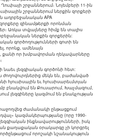
ուփայի շրջաններում։ Նոյեմբերի 11-ին
ուսիսային շրջաններում ներքին զորքերի
ին ադրբեջանական APA
ն զորքերը զինամթերքի որոնման
ր։ Առկա տվյալները հիմք են տալիս
դրբեջանական ներքին զորքերին:
ական գործողությունների գոտի են
լ, որոնք, ամենայն
, քանի որ խմբավորման ղեկավարները
։
նի նաեւ լեզգիական գործոնի հետ:
ն ժողովուրդներից մեկն են, բաժանված
նի հյուսիսային եւ հյուսիսարեւմտյան
ամբ բնակվում են Քուսարում, Խաչմազում,
նում լեզգիները կազմում են բնակչության
 հաջողվեց ժամանակի ընթացքում
վալ» կազմակերպությանը (որը 1990-
լեզգիական ինքնավարությունների, իսկ
ան քաղաքական օրակարգը չի կորցրել
ործընթացում որոշակի նշանակություն