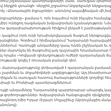
ռուս-չեչենական պատերազմների, նաեւ` սաուդյան միսիոնե
 ներքին վտանգի։ Վերջին շրջանում Ադրբեջանի ներքաղա
րել «Անտառային եղբայրներ» անունով սալաֆիական մի խմ
եղբայրները» ջամաա է, որն իսլամում ունի ինչպես համայնք
իր) ունեցող ռազմական խմբավորման նշանակություն: Նմ
նրա գաղափարախոսության հիմքում ընկած է շարիաթական 
կազմում (որն ունի հյուսիսկովկասյան ծագում) ներգրավվ
անցիներ։ Գործում է հիմնականում Դաղստանի հարավային ե
աններում։ Կառույցի անդամները կապ ունեն չեչենական ե
ներ մարտնչել են ծագումով լակ դաշտային հրամանատար Ռա
եղել որպես «Կովկասի դիմադրության ուժերի դաղստանյան ճ
յամբ կռվել է ռուսական բանակի դեմ։
» մարտավարությունը փոխառված է դաղստանյան ջամաաների
արժման եւ մոջահիդների ազդեցությունը: Այդ ինստիտո
իկյան եւ սաուդյան հատուկ ծառայությունների կողմից) հե
նիայի եւ Բոսնիայի պատերազմներում։
ույցի անդամները Դաղստանից պարբերաբար անարգել կար
 գործողություններ։ Խմբավորման հանգուցային դեմքերից 
ջնորդ էմիր Իլղար (Էլդար) Մոլլաչիեւը (Աբդուլմաջիդ մակ
անունով)։