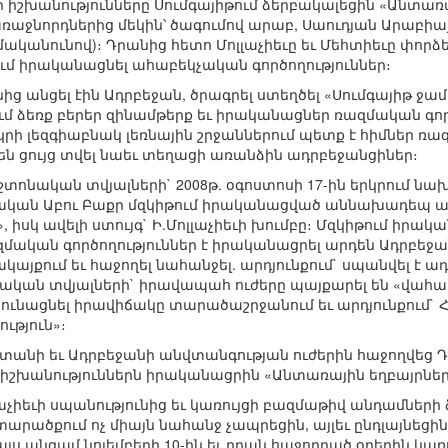
նի իշխանությունները Սումգայիթում ձերբակալեցին «Անտառ
ռաջնորդներից մեկին՝ ծագումով արաբ, Սաուդյան Արաբիայ
կանունով)։ Դրանից հետո Մոլլաչիեւը եւ Մեհտիեւը փորձե
րում իրականացնել ահաբեկչական գործողություններ։
ից անցել էին Ադրբեջան, ծրագրել ստեղծել «Սումգայիթ ջա
մ ձեռք բերեր զինամթերք եւ իրականացներ ռազմական գործ
կրի լեզգիաբնակ լեռնային շրջաններում պետք է հիմներ ռ
 են ցույց տվել նաեւ տեղացի առանձին ադրբեջանցիներ։
ոնական տվյալների` 2008թ. օգոստոսի 17-ին երկրում ն
ական Աբու Բաքր մզկիթում իրականացված աննախադեպ ահ
 իսկ ավելի ստույգ` Ի.Մոլլաչիեւի խումբը։ Մզկիթում իրա
զմական գործողություններ է իրականացրել արդեն Ադրբեջ
ակայքում եւ հաջողել նահանջել. արդյունքում` սպանվել է 
ան տվյալների` իրավապահ ուժերը պայքարել են «վահաբ
ունացնել իրավիճակը տարածաշրջանում եւ արդյունքում` Հ
ւթյուն»։
տանի եւ Ադրբեջանի անվտանգության ուժերին հաջողվեց Դա
իշխանություններն իրականացրին «Անտառային եղբայրներ
աչիեւի սպանությունից եւ կառույցի բազմաթիվ անդամների
արածքում ոչ միայն նահանջ չապրեցին, այլեւ ընդլայնեցին 
յս անգամ նոյեմբերի 10-ին եւ դրան հաջորդած օրերին կառ