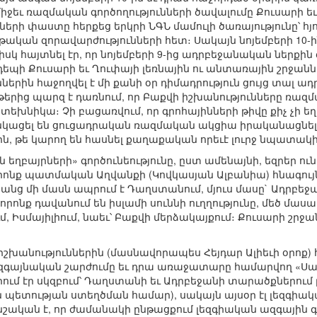
եւ ռազմական գործողությունների ծավալումը Քուսարի եւ Ղ
երի փաստը հերքեց երկրի ՆԳՆ մամուլի ծառայությունը՝ հյ
ական զորավարժությունների հետ։ Սակայն նոյեմբերի 10-
իսկ հայտնել էր, որ նոյեմբերի 9-ից ադրբեջանական ներքի
եպի Քուսարի եւ Ղուփայի լեռնային ու անտառային շրջաննե
ներին հաջողվել է մի քանի օր դիմադրություն ցույց տալ ա
թերից պարզ է դառնում, որ Բաքվի իշխանությունները ռազմ
խնիկա։ Չի բացառվում, որ գրոհայինների թիվը քիչ չի եղե
կացել են ցուցադրական ռազմական ակցիա իրականացնել
ին, թե կարող են հասնել քաղաքական որեւէ լուրջ նպատակի
եղբայրների» գործունեությունը, ըստ ամենայնի, եզրեր ու
, որոնք պատմական Աղվանքի (Կովկասյան Ալբանիա) հնագույ
անց մի մասն ապրում է Դաղստանում, մյուս մասը` Ադրբեջա
, որոնք դավանում են իսլամի սուննի ուղղությունը, մեծ մաս
, Իսմայիլիում, նաեւ՝ Բաքվի մերձակայքում։ Քուսարի շրջա
շխանություններին (մասնավորապես Հեյդար Ալիեւի օրոք)
զգայնական շարժումը եւ դրա առաջատարը համարվող «Սադ
ում էր սկզբում՝ Դաղստանի եւ Ադրբեջանի տարածքներում 
պետության ստեղծման համար), սակայն այսօր էլ լեզգիակ
շական է, որ ժամանակի ընթացքում լեզգիական ազգային գ