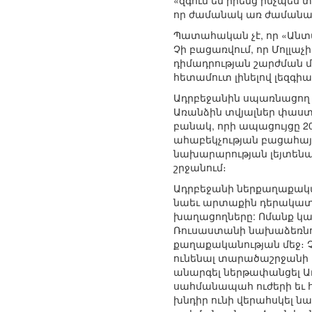
«զգում են իրենց ինչպես 
որ ժամանակ առ ժամանակ
Պատահական չէ, որ «Անտա
Չի բացառվում, որ Մոլլաչ
դիմադրության շարժման մե
հետամուտ լինելով լեզգի
Ադրբեջանին սպառնացող վ
Առանձին տվյալներ փաստ
բանակ, որի ապացույցը 2
ահաբեկչության բացահայտ
նախարարության լեյտենան
շրջանում։
Ադրբեջանի ներքաղաքակա
նաեւ արտաքին դերակատ
խաղացողները: Ոմանք կա
Ռուսաստանի նախաձեռնութ
քաղաքականության մեջ։ Չ
ունենալ տարածաշրջանի է
անարգել ներթափանցել Ադր
սահմանապահ ուժերի եւ հա
խնդիր ունի վերահսկել ն