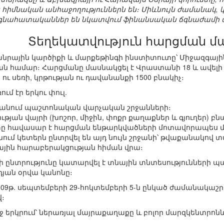
 հիմնական անհաջողություններն են։ Միևնույն ժամանա
գնահատականներ են նկատվում ֆինանսական ճգնաժամի պ
Տեղեկատվություն հարցման մ
Հանրային կարծիքի և մարքեթինգի ինստիտուտը՝ Միջազգ
ւթյան համար։ Հարցմանը մասնակցել է Վրաստանի 18 և ավել
ու սեռի, կրթության ու դավանանքի 1500 բնակիչ։
ւմ էր երկու փուլ.
բաժանում պաշտոնական վարչական շրջանների։
ության վայրի (խոշոր, միջին, փոքր քաղաքներ և գյուղեր) բ
տը հավասար է հարցման ենթարկվածների մոտավորապես մեկ
նում կետերն ընտրվել են այդ նույն շրջանի՝ թվաքանակով
ային հարաբերակցության հիման վրա։
ընտրությունը կատարվել է տնային տնտեսությունների պ
դյան օրվա կանոնը։
2009թ. սեպտեմբերի 29-հոկտեմբերի 5-ն ընկած ժամանակա
վ։
ջ երկրում՝ ներառյալ մայրաքաղաքը և բոլոր մարզկենտրոնն