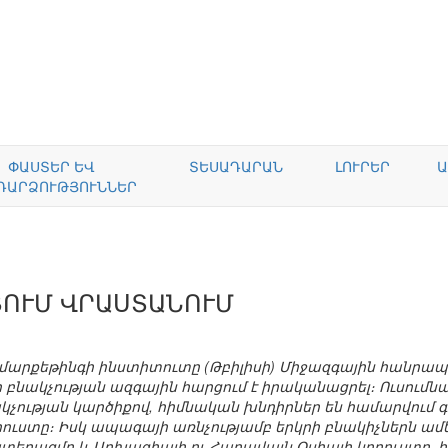
ՓԱՍՏԵՐ ԵՎ
ՏԵՍԱԴԱՐԱՆ
ԼՈՒՐԵՐ
Ա
ԴԱՐՁՈՒԹՅՈՒՆՆԵՐ
ՑՈՒՄ ՎՐԱՍՏԱՆՈՒՄ
 մարքեթինգի ինստիտուտը (Թբիլիսի) Միջազգային հանր
ակչության ազգային հարցում է իրականացրել։ Ուսումնասի
կչության կարծիքով, հիմնական խնդիրներ են համարվում 
ուստը։ Իսկ ապագայի առնչությամբ երկրի բնակիչներն ա
երազմը և Աբխազիայի ու Հարավայն Օսիայի կորուստը, 