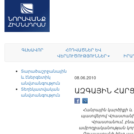
ԳԼԽԱՎՈՐ
ՀՈԴՎԱԾՆԵՐ ԵՎ
ՎԵՐԼՈՒԾՈՒԹՅՈՒՆՆԵՐ
ԻՐԱ
Տարածաշրջանային
և էներգետիկ
08.06.2010
անվտանգություն
ԱԶԳԱՅԻՆ ՀԱՐ
Տեղեկատվական
անվտանգություն
Հանրային կարծիքի և
պատվերով Վրաստանի բն
Վրաստանում, բնա
ամբողջականության կոր
Ռուսաստանի հետ պատ