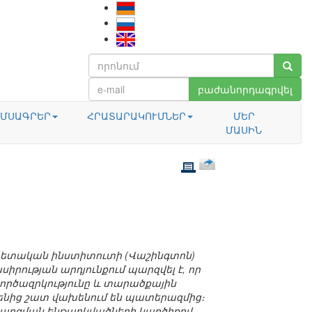
բաժանորդագրվել
ՄՍԱԳՐԵՐ
ՀՐԱՏԱՐԱԿՈՒՄՆԵՐ
ՄԵՐ
ՄԱՍԻՆ
ապետական ինստիտուտի (Վաշինգտոն)
րության արդյունքում պարզվել է, որ
գործազրկությունը և տարածքային
մենից շատ վախենում են պատերազմից։
հարցման ենթարկվածների կարծիքով,