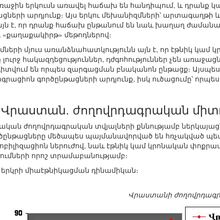
աջին երկուսն առավել հաճախ են հանդիպում, և դրանք կար
ցների արդյունք։ Այս երկու մեխանիզմների՝ արտագաղթի 
յն է, որ դրանք հաճախ ընթանում են նաև խաղաղ ժամանա
ու «քաղաքակիրթ» մեթոդներով։
զմների մյուս առանձնահատկությունն այն է, որ էթնիկ կամ
ուրջ հակազդեցություններ, դժգոհություններ չեն առաջացնո
իտվում են որպես զարգացման բնականոն ընթացք։ Այսպե
իգրացիոն գործընթացների արդյունք, իսկ ուծացումը՝ որպ
Վրաստան. ժողովրդագրական միտ
կան ժողովրդագրական տվյալների քննությամբ ներկայաց
ործընթացները մեծապես պայմանավորված են հռչակված 
բիլիզացիոն ներուժով, նաև էթնիկ կամ կրոնական փոքրամ
ումների որոշ տրամաբանությամբ։
 երկրի միաէթնիկացման դինամիկան։
Վրաստանի ժողովրդագրա