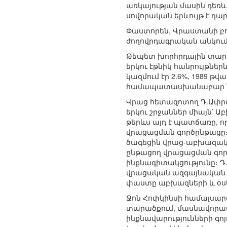
առկայության մասին դեռևս
սովորական երևույթ է դար
Փաստորեն, Վրաստանի բոլ
ժողովրդագրական անկում
Թեպետ խորհրդային տարին
երկու էթնիկ հանրույթնե
կազմում էր 2.6%, 1989 թ
համապատասխանաբար նվազե
Վրաց հետազոտող Դ.Ափրա
երկու շրջաններ միայն՝ 
թերևս այդ է պատճառը, ո
վրացացման գործընթացը։
ծագեցին վրաց-աբխազակա
ընթացող վրացացման գործ
ինքնագիտակցությունը։ Դ.
վրացական ազգայնական 
փաստը աբխազների և օսեր
Ջոն Հոփկինսի համալսարա
տարածքում, մասնավորապ
ինքնավարությունների գո