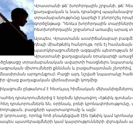
Վրաստանի թե՛ խորհրդային շրջանի, թե՛
քաղաքական և նաև դրանցով պայմանավոր
տրամաբանությունը կարելի է բնորոշել որ
գործընթաց։ Դեռևս խորհրդային տարիների
հետխորհրդային շրջանում առավել արագ տ
Այսպես, Վրաստանն աստիճանաբար բազմէթ
դեպի միաէթնիկ հանրույթ, որն էլ համաձա
պատկերացումների ազգային պետության ձ
Վրաստանի քաղաքական օրակարգի առաջնայ
ընթացը տրամաբանական ավարտի հասցնելու նպատակը։ Ա
րդագրական միտումների քննման և բացահայտման շնորհիվ,
մնասիրման արդյունքում։ Բացի այդ, նշված նպատակը հաճ
իր վրաց քաղաքական վերնախավի կողմից։
իկացումն ընթանում է հետևյալ հիմնական մեխանիզմներով
րահեղ դրսևորումներից է երբեմն կիրառվող «էթնիկ զտման
ահեղ դրսևորումներն են, օրինակ, բռնի կրոնափոխությունը,
ծողության, բարքերի պարտադրումը և այլն:
 կորուստը, որոնք հոծ բնակեցված էին էթնիկ կամ կրոնակ
ապես պատերազմների կամ կայսրությունների փլուզման արդ