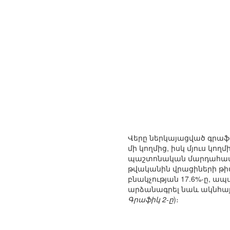
Վերը ներկայացված գրաֆի
մի կողմից, իսկ մյուս կո
պաշտոնական մարդահամար
թվականին վրացիների թիվն
բնակչության 17.6%-ը, ապ
արձանագրել նաև ակնհա
Գրաֆիկ 2-ը
)։