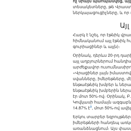
ոչ միայն պահպանվեց, այ
տեսակետները, թե Վրաստ
ներկայացուցիչները, և ո
Այ
Հարկ է նշել, որ էթնիկ վ
հիմնականում այլ էթնիկ 
գուրիացիներ և այլն)։
Օրինակ, դերևս 20-րդ դ
այլ աղբյուրներում հանդի
արժեքավոր ուսումնասիրու
«Վրացիներ լայն իմաստով»
սվանները, իմերեթները, 
ենթաէթնիկ խմբեր և ներա
ենթաէթնիկ խմբերին ներա
էր մոտ 50%-ով։ Օրինակ,
Կովկասի համայն ազգաբնա
9
14.87% է
, մոտ 50%-ով ավել
Երկու տարբեր եզրույթների
իմերեթների հանդեպ առկա
առանձնացնում։ Այս փաս