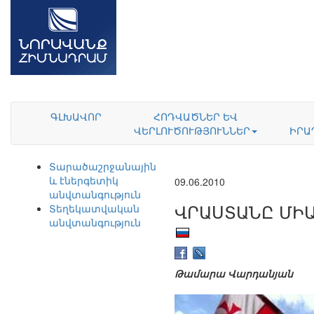
ԳԼԽԱՎՈՐ
ՀՈԴՎԱԾՆԵՐ ԵՎ
ՎԵՐԼՈՒԾՈՒԹՅՈՒՆՆԵՐ
ԻՐԱ
Տարածաշրջանային
և էներգետիկ
09.06.2010
անվտանգություն
ՎՐԱՍՏԱՆԸ ՄԻ
Տեղեկատվական
անվտանգություն
Թամարա Վարդանյան