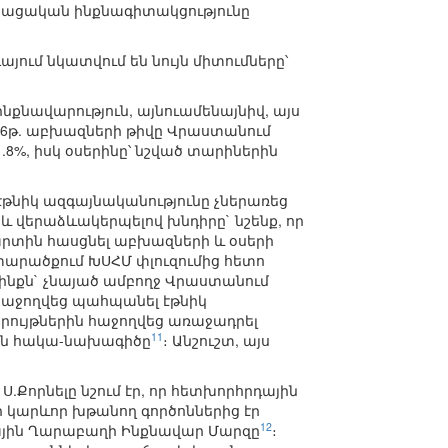
 վրացական ինքնագիտակցությունը
ում նկատվում են նույն միտումները՝
քնավարություն, այնուամենայնիվ, այս
926թ. աբխազների թիվը Վրաստանում
.8%, իսկ օսերինը՝ նշված տարիներին
թնիկ ազգայնականությունը չներառեց
 և վերաձևակերպելով խնդիրը` նշենք, որ
արտին հասցնել աբխազների և օսերի
արածքում ԽՍՀՄ փլուզումից հետո
ինքն` չնայած ամբողջ Վրաստանում
 հաջողվեց պահպանել էթնիկ
նրույթներին հաջողվեց առաջադրել
11
ան հակա-նախագիծը
։ Անշուշտ, այս
Քորնելը նշում էր, որ հետխորհրդային
 կարևոր խթանող գործոններից էր
12
ռնային Ղարաբաղի Ինքնավար Մարզը
։