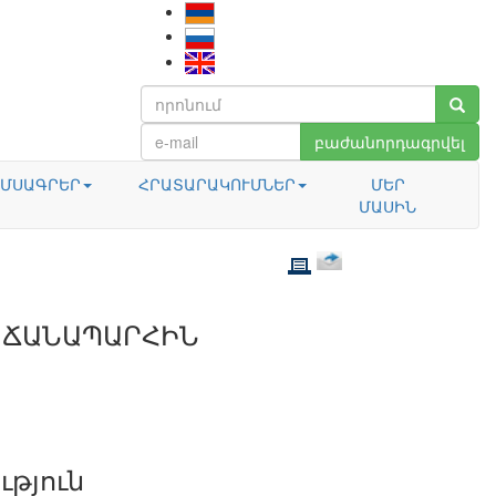
բաժանորդագրվել
ՄՍԱԳՐԵՐ
ՀՐԱՏԱՐԱԿՈՒՄՆԵՐ
ՄԵՐ
ՄԱՍԻՆ
 ՃԱՆԱՊԱՐՀԻՆ
ւթյուն