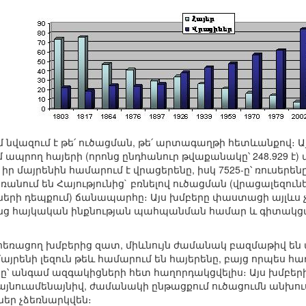
 նվազում է թե՛ ուծացման, թե՛ արտագաղթի հետևանքով։ Ա
ապրող հայերի (որոնց ընդհանուր թվաքանակը՝ 248.929 է) 
դ իր մայրենին համարում է վրացերենը, իսկ 7525-ը՝ ռուսերեն
անում են Հայությունից` բռնելով ուծացման (վրացալեզուն
երի դեպքում) ճանապարհը։ Այս խմբերը փաստացի այլևս չ
րենց հայկական ինքնության պահպանման համար և գիտակցա
 հեռացող խմբերից զատ, միևնույն ժամանակ բազմաթիվ են
 մայրենի լեզուն թեև համարում են հայերենը, բայց որպես հ
ենը՝ անգամ ազգակիցների հետ հաղորդակցվելիս։ Այս խմբեր
այնուամենայնիվ, ժամանակի ընթացքում ուծացումն անխուս
ր չձեռնարկվեն։