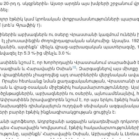
 20-րդ դ. սկզբներին։ Այսօր արդեն այս խմբերի շրջանում
ձել։
որ էթնիկ կամ կրոնական փոքրամասնությունների պարագայ
 (տե՛ս
Գրաֆիկ 1
)։
երին աբխազներն ու օսերը Վրաստանի կազմում ունեին ին
րն էլ չխուսափեցին ժողովրդագրական անկումից։ Այսպես. 1
վականին, այսինքն` մինչև վրաց-աբխազական պատերազմը, 1
լ էր 5.3 %-ից մինչև 3.0 %։
սիձեն նշում է, որ Խորհրդային Վրաստանում տարածված է
10
Աբխազիան և Հարավային Օսիան
։ Զարգացնելով այս միտքը
ր վրացիներին չհաջողվեց այդ տարիներին վերջնական ավ
 Որպես հետևանք նման քաղաքականության, Վրաստանի տ
ն և վրաց-օսական միջէթնիկ հակամարտությունները։ Այս
ընթացներին, աբխազներին ու օսերին, այնուամենայնիվ,
Ափրասիձեն իրավացիորեն նշում է, որ այս երկու էթնիկ հա
նախագծին դիմակայելուն ուղղված սեփական ազգայնակ
ի բարձր էթնիկ ինքնագիտակցության ցուցիչն է։
նի պրոֆեսոր, Ադրբեջանի ազգային ակադեմիայի դոկտոր Ս.
ես Հարավային Կովկասում, էթնիկ հակամարտությունների
յությունը, այսինքն՝ Հարավային Օսիան, Աբխազիան և Լե