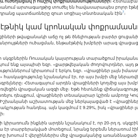
լև ուժեղացավ ի հաշիվ փոքրամասնությունների։
Հետևաբար,
անում արտագաղթից տուժել են հավասարապես բոլոր էթնի
7
ր դրանց պատճառները զուտ սոցիալ-տնտեսական էին
։
լ էթնիկ կամ կրոնական փոքրամասն
րացիների թվաքանակի աճը ոչ թե ծնելիության բարձր ցուցանի
հանրույթների ուծացման, ենթաէթնիկ խմբերի արագ վրացացմ
արի սկզբներին Ռուսական կայսրության տարածքում իրակա
պում ենք այսպիսի եզր. «քարթվելական ժողովուրդներ, այդ 
թյուններում կիրառում է երկու եզր. «վրացիներ լայն իմաս
 հասկացությունը նշանակում էր, որ այս խմբի մեջ ներառվե
մեգրելները։ Հետագայում արդեն վրացիների կողմից այս խ
ռվեցին վրացական ազգի մեջ։ Եթե հետևենք վիճակագրությ
ռելու դեպքում, վրացիների տեսակարար կշիռն ամբողջ Կո
 Բ.Իշխանյանի աշխատության մեջ ներկայացված է «վրացին
կչության հանդեպ. այն կազմում է 9.29%, իսկ «վրացիներ 
ի։
 կիրառումն ինքնին արդեն նշանակում է, որ 20-րդ դ. սկզբի
 էր տարբերակված մոտեցում, նրանց երբեմն ներառում էին 
տը խոսում է վերջիններիս մեջ վրացականից առանձնացած