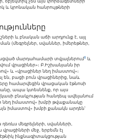
 օբյեկտիվ չեն այն փորձագետների
կ և կրոնական հանրույթների
ությունները
շների և բնական աճի արդյունք է, այլ
ան (մեգրելներ, սվաններ, իմերեթներ,
8
նացված մարդահամարի տվյալներում
և
թվում վրացիներ»։ Բ.Իշխանյանն իր
տով» և «վրացիներ նեղ իմաստով»։
լ են, բացի բուն վրացիներից, նաև
մբերը համարվեցին վրացական էթնոսի
անը, ապա կտեսնենք, որ այս
վկասի բնակչության հանդեպ ավելանում
եր նեղ իմաստով» խմբի թվաքանակը
լայն իմաստով» խմբի քանակն արդեն՝
ն դեռևս մեգրելների, սվանների,
վրացիների մեջ, երբեմն էլ
 էթնիկ ինքնագիտակցության