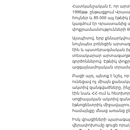
Հատկանշական է, որ արտա
1996թթ. ընթացքում Վրաստա
հույներ և 85.000 այլ էթնի
կազմում էր Վրաստանից 
փոքրամասնությունների 60
Այսպիսով, երբ քննարկվո
նույնպես բռնեցին արտա
էին և պատերազմական իրա
տեսակարար արտագաղթն ա
գործոններով։ Էթնիկ փոք
ազգայնամոլական տրամադր
Բացի այդ, պետք է նշել, 
ունեցավ ոչ միայն քանակ
ակտիվ զանգվածները, ին
էին նաև ՀՀ-ում և հետխո
սոցիալական ակտիվ զանգ
էթնոցենտրիկ միջավայրո
համայնքը մնաց առանց ը
Իսկ վրացիների պարագայո
վերափոխումը գուցե որա