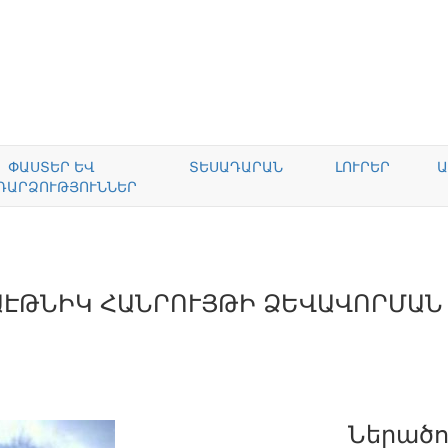
ՓԱՍՏԵՐ ԵՎ
ՏԵՍԱԴԱՐԱՆ
ԼՈՒՐԵՐ
Ա
ԴԱՐՁՈՒԹՅՈՒՆՆԵՐ
ԱԷԹՆԻԿ ՀԱՆՐՈՒՅԹԻ ՁԵՎԱՎՈՐՄԱՆ
Ներածո