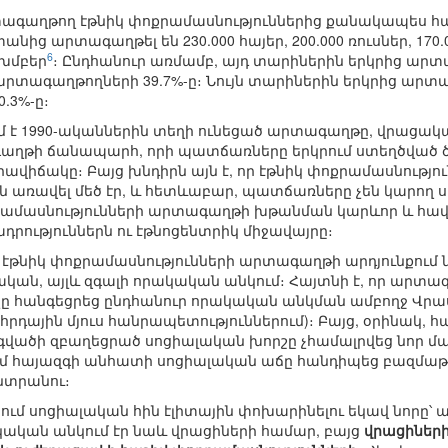
գաղթող էթնիկ փոքրամասնություններից քանակապես հայեր
նից արտագաղթել են 230.000 հայեր, 200.000 ռուսներ, 170.0
6
կ խմբեր
։ Ընդհանուր առմամբ, այդ տարիներին երկրից արտա
արտագաղթողների 39.7%-ը։ Նույն տարիներին երկրից արտ
.3%-ը։
ւմ է 1990-ականներին տեղի ունեցած արտագաղթը, վրացական
գաղթի ճանապարհ, որի պատճառները երկրում ստեղծված
վիճակը։ Բայց խնդիրն այն է, որ էթնիկ փոքրամասնությո
ռավել մեծ էր, և հետևաբար, պատճառները չեն կարող ս
րամասնությունների արտագաղթի խթանման կարևոր և հավել
ություններն ու էթնոցենտրիկ միջավայրը։
որ էթնիկ փոքրամասնությունների արտագաղթի արդյունքում
ական, այլև զգալի որակական անկում։ Հայտնի է, որ արտա
չը հանգեցրեց ընդհանուր որակական անկման ամբողջ Վրաս
րհրդային մյուս հանրապետություններում)։ Բայց, օրինակ,
վածի զբաղեցրած սոցիալական խորշը չհամալրվեց նոր մա
ւմ հայազգի անհատի սոցիալական աճը հանդիպեց բազմաթիվ
նտրանու։
ւմ սոցիալական հին էլիտային փոխարինելու եկավ նորը՝ ա
կական անկում էր նաև վրացիների համար, բայց
վրացիների