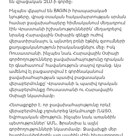
են վրացական ԶԼՄ-ի գործը։
Ինչպես վկայում են BAGIN-ի հրապարակած
նյութերը, վրաց-օսական հակամարտության սրման
համար ջավախահայերը հիմնականում մեղադրում
էին Վրաստանի իշխանություններին՝ մեղադրելով
նրանց Հարավային Օսիային զենքի ուժով
վերատիրանալու և այնտեղ բռնի էթնիկ զտումների
քաղաքականություն իրականացնելու մեջ։ Իսկ
Ռուսաստանի, ինչպես նաև Հարավային Օսիայի
գործողությունները ջավախահայությունը դրական
էր գնահատում՝ հավանություն տալով դրանց։ Այս
ամենով էլ բացատրվում է գործնականում
ջավախահայության պասիվ բացասական
վերաբերմունքը՝ Վրաստանի և պասիվ դրական
վերաբերմունքը Ռուսաստանի ու Հարավային
Օսիայի նկատմամբ։
Հետաքրքիր է, որ ջավախահայությունը որևէ
վերաբերմունք չդրսևորեց Արևմուտքի (ՆԱՏՕ,
Եվրոպական միություն, ինչպես նաև առանձին
պետություններ՝ ԱՄՆ, Ֆրանսիա և այլն)
գործողությունների նկատմամբ։ Ջավախքի մեր
հայրենակիցներին այդ պահին չէին հետաքրքրում