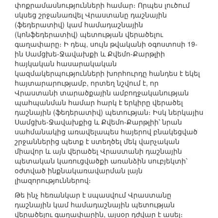
փոքրամասնությունների համար։ Որպես լուծում
սկսեց շրջանառվել Վրաստանը դաշնային
(ֆեդերատիվ) կամ համադաշնային
(կոնֆեդերատիվ) պետության վերածելու
գաղափարը։ Ի դեպ, սույն թվականի օգոստոսի 19-
ին Սամցխե-Ջավախքի և Քվեմո-Քարթլիի
հայկական հասարակական
կազմակերպությունների խորհուրդը հանդես է եկել
հայտարարությամբ, որտեղ նշվում է, որ
Վրաստանի տարածքային ամբողջականության
պահպանման համար հարկ է երկիրը վերածել
դաշնային (ֆեդերատիվ) պետության։ Իսկ ներկայիս
Սամցխե-Ջավախքից և Քվեմո-Քարթլիի՝ նրան
սահմանակից առավելապես հայերով բնակեցված
շրջաններից պետք է ստեղծել մեկ վարչական
միավոր և այն վերածել Վրաստանի դաշնային
պետական կառուցվածքի առանձին սուբյեկտի՝
օժտված ինքնակառավարման լայն
լիազորություններով։
Թե ինչ հեռանկար է սպասվում Վրաստանը
դաշնային կամ համադաշնային պետության
վերածելու գաղափարին, այսօր դժվար է ասել։