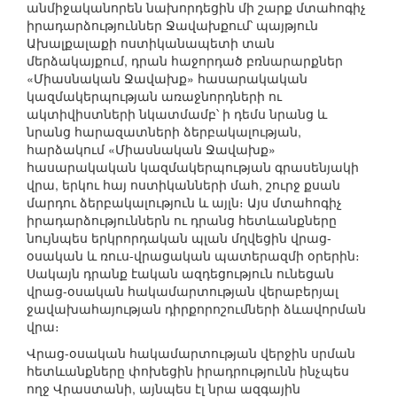
անմիջականորեն նախորդեցին մի շարք մտահոգիչ
իրադարձություններ Ջավախքում՝ պայթյուն
Ախալքալաքի ոստիկանապետի տան
մերձակայքում, դրան հաջորդած բռնարարքներ
«Միասնական Ջավախք» հասարակական
կազմակերպության առաջնորդների ու
ակտիվիստների նկատմամբ՝ ի դեմս նրանց և
նրանց հարազատների ձերբակալության,
հարձակում «Միասնական Ջավախք»
հասարակական կազմակերպության գրասենյակի
վրա, երկու հայ ոստիկանների մահ, շուրջ քսան
մարդու ձերբակալություն և այլն։ Այս մտահոգիչ
իրադարձություններն ու դրանց հետևանքները
նույնպես երկրորդական պլան մղվեցին վրաց-
օսական և ռուս-վրացական պատերազմի օրերին։
Սակայն դրանք էական ազդեցություն ունեցան
վրաց-օսական հակամարտության վերաբերյալ
ջավախահայության դիրքորոշումների ձևավորման
վրա։
Վրաց-օսական հակամարտության վերջին սրման
հետևանքները փոխեցին իրադրությունն ինչպես
ողջ Վրաստանի, այնպես էլ նրա ազգային