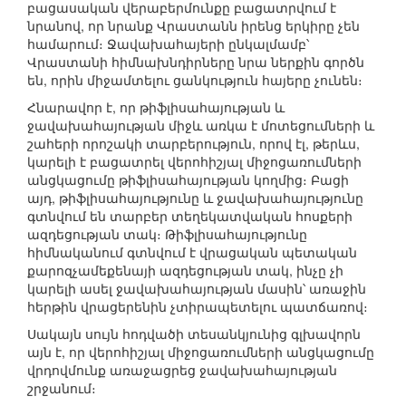
բացասական վերաբերմունքը բացատրվում է
նրանով, որ նրանք Վրաստանն իրենց երկիրը չեն
համարում։ Ջավախահայերի ընկալմամբ՝
Վրաստանի հիմնախնդիրները նրա ներքին գործն
են, որին միջամտելու ցանկություն հայերը չունեն։
Հնարավոր է, որ թիֆլիսահայության և
ջավախահայության միջև առկա է մոտեցումների և
շահերի որոշակի տարբերություն, որով էլ, թերևս,
կարելի է բացատրել վերոհիշյալ միջոցառումների
անցկացումը թիֆլիսահայության կողմից։ Բացի
այդ, թիֆլիսահայությունը և ջավախահայությունը
գտնվում են տարբեր տեղեկատվական հոսքերի
ազդեցության տակ։ Թիֆլիսահայությունը
հիմնականում գտնվում է վրացական պետական
քարոզչամեքենայի ազդեցության տակ, ինչը չի
կարելի ասել ջավախահայության մասին՝ առաջին
հերթին վրացերենին չտիրապետելու պատճառով։
Սակայն սույն հոդվածի տեսանկյունից գլխավորն
այն է, որ վերոհիշյալ միջոցառումների անցկացումը
վրդովմունք առաջացրեց ջավախահայության
շրջանում։