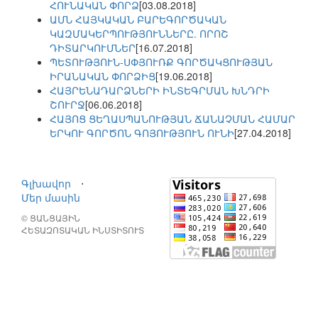
ՀՈՒՆԱԿԱՆ ՓՈՐՁ
[03.08.2018]
ԱՄՆ ՀԱՅԿԱԿԱՆ ԲԱՐԵԳՈՐԾԱԿԱՆ
ԿԱԶՄԱԿԵՐՊՈՒԹՅՈՒՆՆԵՐԸ. ՈՐՈՇ
ԴԻՏԱՐԿՈՒՄՆԵՐ
[16.07.2018]
ՊԵՏՈՒԹՅՈՒՆ-ՍՓՅՈՒՌՔ ԳՈՐԾԱԿՑՈՒԹՅԱՆ
ԻՐԱՆԱԿԱՆ ՓՈՐՁԻՑ
[19.06.2018]
ՀԱՅՐԵՆԱԴԱՐՁՆԵՐԻ ԻՆՏԵԳՐՄԱՆ ԽՆԴՐԻ
ՇՈՒՐՋ
[06.06.2018]
ՀԱՅՈՑ ՑԵՂԱՍՊԱՆՈՒԹՅԱՆ ՃԱՆԱՉՄԱՆ ՀԱՄԱՐ
ԵՐԿՈՒ ԳՈՐԾՈՆ ԳՈՅՈՒԹՅՈՒՆ ՈՒՆԻ
[27.04.2018]
Գլխավոր
⋅
Մեր մասին
© ՑԱՆՑԱՅԻՆ
ՀԵՏԱԶՈՏԱԿԱՆ ԻՆՍՏԻՏՈՒՏ