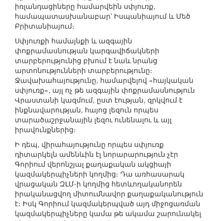
իռլանդացիները համարվեին սփյուռք,
համապատասխանաբար՝ Իսպանիայում և Մեծ
Բրիտանիայում։
Սփյուռքի համայնքի և ազգային
փոքրամասնության կարգավիճակների
տարբերությունից բխում է նաև նրանց
արտոնությունների տարբերությունը։
Ջավախահայությունը, համարվելով «հայկական
սփյուռք», այլ ոչ թե ազգային փոքրամասնություն
Վրաստանի կազմում, ըստ էության, զրկվում է
ինքնավարության, հայոց լեզուն որպես
տարածաշրջանային լեզու ունենալու և այլ
իրավունքներից։
Ի դեպ, վիրահայությունը որպես սփյուռք
դիտարկելն ամենևին էլ նորարարություն չէր
Գորիում վերոնշյալ քաղաքական ակցիայի
կազմակերպիչների կողմից։ Դա առհասարակ
վրացական ԶԼՄ-ի կողմից հետևողականորեն
իրականացվող միտումնավոր քաղաքականություն
է։ Իսկ Գորիում կազմակերպված այդ միջոցառման
կազմակերպիչները կամա թե ակամա շարունակել