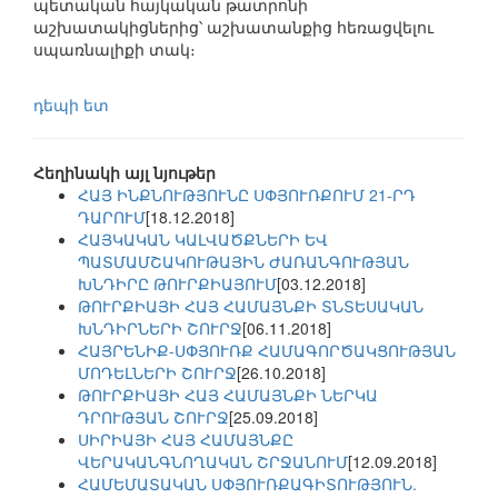
պետական հայկական թատրոնի
աշխատակիցներից՝ աշխատանքից հեռացվելու
սպառնալիքի տակ։
դեպի ետ
Հեղինակի այլ նյութեր
ՀԱՅ ԻՆՔՆՈՒԹՅՈՒՆԸ ՍՓՅՈՒՌՔՈՒՄ 21-ՐԴ
ԴԱՐՈՒՄ
[18.12.2018]
ՀԱՅԿԱԿԱՆ ԿԱԼՎԱԾՔՆԵՐԻ ԵՎ
ՊԱՏՄԱՄՇԱԿՈՒԹԱՅԻՆ ԺԱՌԱՆԳՈՒԹՅԱՆ
ԽՆԴԻՐԸ ԹՈՒՐՔԻԱՅՈՒՄ
[03.12.2018]
ԹՈՒՐՔԻԱՅԻ ՀԱՅ ՀԱՄԱՅՆՔԻ ՏՆՏԵՍԱԿԱՆ
ԽՆԴԻՐՆԵՐԻ ՇՈՒՐՋ
[06.11.2018]
ՀԱՅՐԵՆԻՔ-ՍՓՅՈՒՌՔ ՀԱՄԱԳՈՐԾԱԿՑՈՒԹՅԱՆ
ՄՈԴԵԼՆԵՐԻ ՇՈՒՐՋ
[26.10.2018]
ԹՈՒՐՔԻԱՅԻ ՀԱՅ ՀԱՄԱՅՆՔԻ ՆԵՐԿԱ
ԴՐՈՒԹՅԱՆ ՇՈՒՐՋ
[25.09.2018]
ՍԻՐԻԱՅԻ ՀԱՅ ՀԱՄԱՅՆՔԸ
ՎԵՐԱԿԱՆԳՆՈՂԱԿԱՆ ՇՐՋԱՆՈՒՄ
[12.09.2018]
ՀԱՄԵՄԱՏԱԿԱՆ ՍՓՅՈՒՌՔԱԳԻՏՈՒԹՅՈՒՆ.