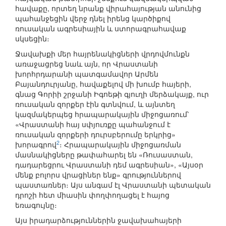
հավաքը, որտեղ նրանք վիրահայության անունից
պահանջեցին վերջ դնել իրենց կարծիքով
ռուսական ագրեսիային և ստորագրահավաք
սկսեցին։
Ջավախքի մեր հայրենակիցների վրդովմունքն
առաջացրեց նաև այն, որ Վրաստանի
խորհրդարանի պատգամավոր Արմեն
Բայանդուրյանը, հավաքելով մի խումբ հայերի,
գնաց Գորիի շրջանի Իգոեթի գյուղի մերձակայք, ուր
ռուսական զորքեր էին գտնվում, և այնտեղ
կազմակերպեց հրապարակային միջոցառում՝
«Վրաստանի հայ սփյուռքը պահանջում է
ռուսական զորքերի դուրսբերումը երկրից»
2
խորագրով
։ Հրապարակային միջոցառման
մասնակիցները թափահարել են «Ռուսաստան,
դադարեցրու Վրաստանի դեմ ագրեսիան», «Այսօր
մենք բոլորս վրացիներ ենք» գրություններով
պաստառներ։ Այս անգամ էլ Վրաստանի պետական
դրոշի հետ միասին փողփողացել է հայոց
եռագույնը։
Այս իրադարձություններին ջավախահայերի