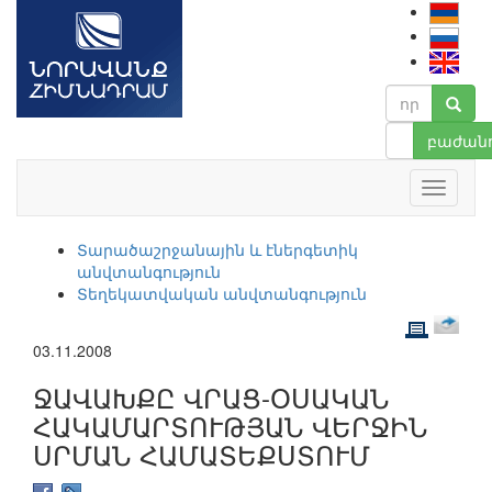
բաժանո
Տարածաշրջանային և էներգետիկ
անվտանգություն
Տեղեկատվական անվտանգություն
03.11.2008
ՋԱՎԱԽՔԸ ՎՐԱՑ-ՕՍԱԿԱՆ
ՀԱԿԱՄԱՐՏՈՒԹՅԱՆ ՎԵՐՋԻՆ
ՍՐՄԱՆ ՀԱՄԱՏԵՔՍՏՈՒՄ