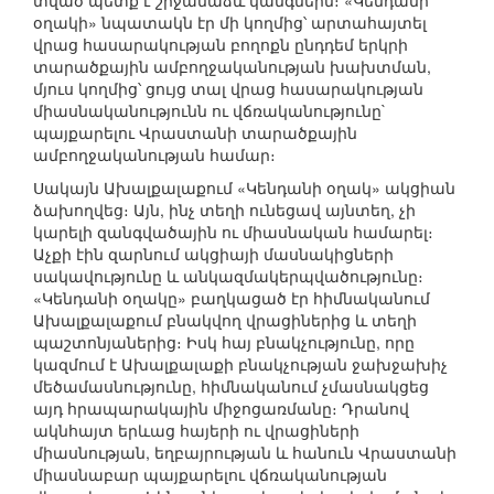
տված պետք է շրջանաձև կանգնեին։ «Կենդանի
օղակի» նպատակն էր մի կողմից՝ արտահայտել
վրաց հասարակության բողոքն ընդդեմ երկրի
տարածքային ամբողջականության խախտման,
մյուս կողմից՝ ցույց տալ վրաց հասարակության
միասնականությունն ու վճռականությունը`
պայքարելու Վրաստանի տարածքային
ամբողջականության համար։
Սակայն Ախալքալաքում «Կենդանի օղակ» ակցիան
ձախողվեց։ Այն, ինչ տեղի ունեցավ այնտեղ, չի
կարելի զանգվածային ու միասնական համարել։
Աչքի էին զարնում ակցիայի մասնակիցների
սակավությունը և անկազմակերպվածությունը։
«Կենդանի օղակը» բաղկացած էր հիմնականում
Ախալքալաքում բնակվող վրացիներից և տեղի
պաշտոնյաներից։ Իսկ հայ բնակչությունը, որը
կազմում է Ախալքալաքի բնակչության ջախջախիչ
մեծամասնությունը, հիմնականում չմասնակցեց
այդ հրապարակային միջոցառմանը։ Դրանով
ակնհայտ երևաց հայերի ու վրացիների
միասնության, եղբայրության և հանուն Վրաստանի
միասնաբար պայքարելու վճռականության