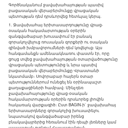
Գործնականում ջավախահայության պասիվ
բացասական վերաբերմունքը վրացական
պետության դեմ դրսևորվեց հետևյալ կերպ.
1. Ջավախահայ երիտասարդությունը վրաց-
օսական հակամարտության օրերին
զանգվածաբար խուսափում էր բանակ
զորակոչվելուց ռուսական զորքերի ու օսական
զինված խմբավորումների դեմ կռվելուց։ Այս
հանգամանքն ամենաակնառու փաստն էր, որը
ցույց տվեց ջավախահայության օտարվածությունը
վրացական պետությունից և նրա պասիվ
բացասական վերաբերմունքը Վրաստանի
նկատմամբ։ Սովորաբար հայերն օտար
պետություններում ունեցել են օրինապաշտ
քաղաքացիների համբավ։ Մինչդեռ
ջավախահայությունը վրաց-օսական
հակամարտության օրերին դրսևորեց լիովին
հակառակ վարքագիծ։ Ըստ BAGIN-ի` ջավախահայ
երիտասարդները զորակոչից խուսափելու
նպատակով զանգվածաբար իրենց
բնակավայրերից հեռանում էին դեպի լեռները կամ
ապաստան գտնում Հայաստանում։