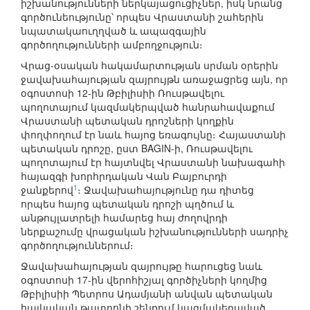
իշխանությունների ներկայացուցիչներ, իսկ նրանց
գործունեությունը՝ որպես Վրաստանի շահերին
նպատակաուղղված և ապազգային
գործողությունների ամբողջություն։
Վրաց-օսական հակամարտության սրման օրերին
ջավախահայության զայրույթն առաջացրեց այն, որ
օգոստոսի 12-ին Թբիլիսիի Ռուսթավելու
պողոտայում կազմակերպված հանրահավաքում
Վրաստանի պետական դրոշների կողքին
փողփողում էր նաև հայոց եռագույնը։ Հայաստանի
պետական դրոշը, ըստ BAGIN-ի, Ռուսթավելու
պողոտայում էր հայտնվել Վրաստանի նախագահի
հայազգի խորհրդական Վան Բայբուրդի
1
ջանքերով
։ Ջավախահայությունը դա դիտեց
որպես հայոց պետական դրոշի պղծում և
անթույլատրելի համարեց հայ ժողովրդի
ներքաշումը վրացական իշխանությունների սադրիչ
գործողություններում։
Ջավախահայության զայրույթը հարուցեց նաև
օգոստոսի 17-ին վերոհիշյալ գործիչների կողմից
Թբիլիսիի Պետրոս Ադամյանի անվան պետական
հայկական թատրոնի շենքում կազմակերպված