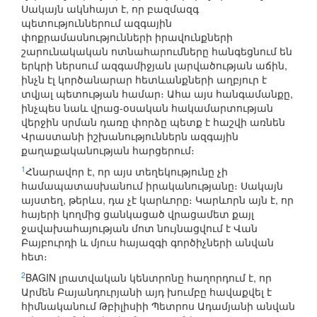
Սակայն ակնհայտ է, որ բազմազգ
պետություններում ազգային
փոքրամասնությունների իրավունքների
շարունակական ոտնահարումները հանգեցնում են
երկրի ներսում ազգամիջյան լարվածության աճին,
ինչն էլ կործանարար հետևանքների աղբյուր է
տվյալ պետության համար։ Ահա այս հանգամանքը,
ինչպես նաև վրաց-օսական հակամարտության
վերջին սրման դառը փորձը պետք է հաշվի առնեն
Վրաստանի իշխանություններն ազգային
քաղաքականության հարցերում։
1
Հնարավոր է, որ այս տեղեկությունը չի
համապատասխանում իրականությանը։ Սակայն
այստեղ, թերևս, դա չէ կարևորը։ Կարևորն այն է, որ
հայերի կողմից ցանկացած վրացամետ քայլ
ջավախահայության մոտ նույնացվում է Վան
Բայբուրդի և մյուս հայազգի գործիչների անվան
հետ։
2
BAGIN լրատվական կենտրոնը հաղորդում է, որ
Արմեն Բայանդուրյանի այդ խումբը հավաքվել է
հիմնականում Թբիլիսիի Պետրոս Ադամյանի անվան