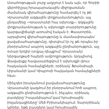
Մտահոգության լուրջ աղբյուր է նաև այն, որ Գորիի
վերոհիշյալ հրապարակային միջոցառման
ժամանակ վիրահայությունը համարվել է ոչ թե
Վրաստանի ազգային փոքրամասնություն, այլ
ընդամենը «Վրաստանի հայ սփյուռք»։ Ազգային
փոքրամասնության և սփյուռքի տարբերությունը
կարգավիճակի առումով էական է։ Փաստորեն,
այդպիսով վիրահայությունը և մասնավորապես՝
ջավախահայությունը, դիտվում էր ոչ թե որպես իր
բնօրրանում ապրող ազգային ընդհանրություն, այլ
օտար երկիր (տվյալ դեպքում՝ Վրաստան)
ներգաղթած հայերի ամբողջություն։ Այդպիսով,
Ջավախքը հավասարեցվում է սփյուռքի մյուս
հայկական համայնքների, օրինակ՝ Ֆրանսիայի,
Լիբանանի կամ Կիպրոսի հայկական համայնքների
հետ։
Մինչդեռ իրականում ջավախահայությունը
Վրաստանի կազմում իր բնօրրանում հոծ ապրող
ազգային ընդհանրություն է, ինչպես, օրինակ,
բասկերը՝ Իսպանիայում կամ հյուսիսային
իռլանդացիները՝ Մեծ Բրիտանիայում։ Տարօրինակ
կլիներ, եթե բասկերը կամ հյուսիսային