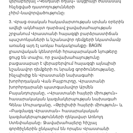
վերաբերյալ «Կենդանի օղակ» ակցիայի ժամանակ
հնչեցված դատողությունների
չհիմ¬նավորվածությունը։
3. Վրաց-օսական հակամարտության սրման օրերին
ավելի ակնհայտ դարձավ ջավախահայության
շրջանում Վրաստանի հայազգի բարձրաստիճան
պաշտոնյաների և նշանավոր դեմքերի նկատմամբ
առանց այդ էլ առկա հակակրանքը։ BAGIN
լրատվական կենտրոնի հրապարակած նյութերը
ցույց են տալիս, որ ջավախահայությունը
բացասաբար է վերաբերվում հայազգի այնպիսի
նշանավոր դեմքերի ու նրանց գործունեությանը,
ինչպիսիք են Վրաստանի նախագահի
խորհրդական Վան Բայբուրդը, Վրաստանի
խորհրդարանի պատգամավոր Արմեն
Բայանդուրյանը, «Վրաստանի հայերի միություն»
հասարակական կազմակերպության նախագահ
Գենա Մուրադյանը, «Թբիլիսիի հայերի միություն» և
«Բազմազգ Վրաստան» հասարակական
կազմակերպությունների ղեկավար Առնոլդ
Ստեփանյանը։ Ջավախահայերը հիշյալ
գործիչներին ընկալում են որպես Վրաստանի