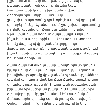
իշխանությունների հանդեպ եղել է պասիվ
բացասական։ Իսկ օսերի, ինչպես նաև
Ռուսաստանի կողմից իրականացված
գործողությունների նկատմամբ
ջավախահայությունը դրսևորել է պասիվ դրական
վերաբերմունք։ Նշանակում է` ջավախահայությունը
չի դիմել ակտիվ գործողությունների ընդդեմ
Վրաստանի կամ հօգուտ Հարավային Օսիայի,
ինչպես դա արեց, օրինակ, Աբխազիան՝ Կոդորի
կիրճը մաքրելով վրացական զորքերից։
Ջավախահայությունը վրացական պետության դեմ
ինչպես նախկինում, այնպես էլ այս դեպքում չգնաց
որևէ ոտնձգության։
Համաձայն BAGIN-ի՝ ջավախահայությունը գտնում
էր, որ վրաց-օսական հակամարտության գոտում
իրավիճակի սրումը վրացական իշխանությունների
ագրեսիայի արդյունքն էր։ Ըստ Ջավախքում իշխող
տրամադրությունների՝ Վրաստանի ազգայնական
իշխանությունները՝ նախագահ Մ.Սահակաշվիլու
գլխավորությամբ, ցանկանում էին ռազմական
ճանապարհով իրենց օգտին լուծել Հարավային
Օսիայի խնդիրը՝ փորձելով բռնի ուժով կրկին