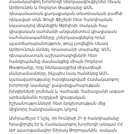
Համակարգող խորհրդի ներկայացուցիչներ Սևակ
Արծրունին և Ռոբերտ Թաթոյանը ԱՄՆ
դեսպանատան քաղաքական-տնտեսական բաժնի
ղեկավար տկն Ջուլի Ֆիշերի հետ հանդիպման
նկատակով մեկնեցին Թբիլիսի: Սակայն հայ-
վրացական սահմանի անցակետում վրացական
սահմանապահները, չներկայացնելով որևէ
պատճառաբանություն, թույլ չտվեցին Սևակ
Արծրունուն մտնել Վրաստանի տարածք: ԱՄՆ
դեսպանատան աշխատակիցների հետ
հանդիպմանը մասնակցեց միայն Ռոբերտ
Թաթոյանը, որը ներկայացրեց միջադեպի
մանրամասները, ինչպես նաև հանձնեց ԱՄՆ
կառավարությանը հասցեագրված Համակարգող
խորհրդի նամակը՝ ջավախքահայության
խնդիրների լուծման և Վահագն Չախալյանի ազատ
արձակմանն ուղղված վրացական
իշխանությունների հետ երկխոսության մեջ
միջնորդ հանդիսանալու կոչով:
Անհրաժեշտ է նշել, որ հունիսի 21-ի հանդիպմանը
հրավիրվել էր և Համակարգող խորհրդի անդամ ՀՀ
ԱԺ պատգամավոր Շիրակ Թորոսյանին, սակայն