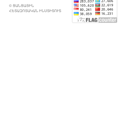
© ՑԱՆՑԱՅԻՆ
ՀԵՏԱԶՈՏԱԿԱՆ ԻՆՍՏԻՏՈՒՏ