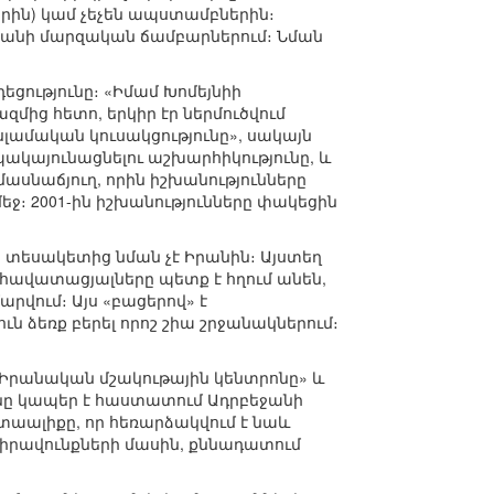
ին) կամ չեչեն ապստամբներին։
ստանի մարզական ճամբարներում։ Նման
ությունը։ «Իմամ Խոմեյնիի
ից հետո, երկիր էր ներմուծվում
լամական կուսակցությունը», սակայն
պակայունացնելու աշխարհիկությունը, և
 մասնաճյուղ, որին իշխանությունները
ջ։ 2001-ին իշխանությունները փակեցին
 տեսակետից նման չէ Իրանին։ Այստեղ
 հավատացյալները պետք է հղում անեն,
արվում։ Այս «բացերով» է
ն ձեռք բերել որոշ շիա շրջանակներում։
լ «Իրանական մշակութային կենտրոնը» և
նը կապեր է հաստատում Ադրբեջանի
աալիքը, որ հեռարձակվում է նաև
իրավունքների մասին, քննադատում