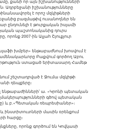
մը, քանի որ այն իշխանությունների
ին։ Ադրբեջանի իշխանությունները
ինանսավորել է որոշ մզկիթների
եջանից բազմաթիվ ուսանողներ են
ար ընդունելի է թուրքական իսլամի
րքական պաշտոնականից դուրս
, որոնք 2007-ին Ալլահ Շյուքյուր
ալաֆի խմբեր» ենթաբաժնում խոսվում է
 ամենակարևորը Բաքվում գործող Աբու
կրթություն ստացած երիտասարդ Համեթ
նում շեշտադրված է Ջումա մզկիթի
րանի դեպքերը։
լ ենթաբաժինների՝ ա. «Կրոնի պետական
զմակերպությունների գծով պետական
ը) և բ.«Պետական ռեպրեսիաներ»։
 և ինստիտուտների մասին օրենքում
երի հարցը։
քները, որոնք գործում են Կովկասի