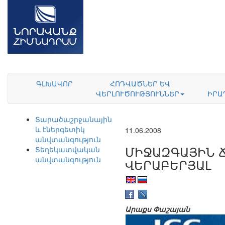
ԳԼԽԱՎՈՐ
ՀՈԴՎԱԾՆԵՐ ԵՎ
ՎԵՐԼՈՒԾՈՒԹՅՈՒՆՆԵՐ
ԻՐԱ
Տարածաշրջանային
և էներգետիկ
11.06.2008
անվտանգություն
ՄԻՋԱԶԳԱՅԻՆ 
Տեղեկատվական
անվտանգություն
ՎԵՐԱԲԵՐՅԱԼ
Արաքս Փաշայան