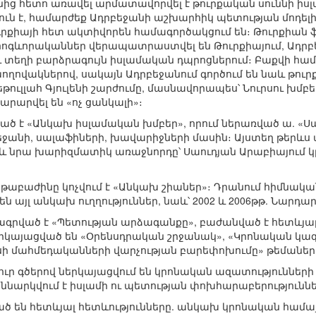
ից հետո առավել արմատավորվել է թուրքական սուննի իսլա
թյուն է, համարժեք Ադրբեջանի աշխարհիկ պետության մոդել
րքիայի հետ ակտիվորեն համագործակցում են։ Թուրքիան ֆ
 հոգևորականներ վերապատրաստվել են Թուրքիայում, Ադրբ
ու տեղի բարձրագույն իսլամական դպրոցներում։ Բաքվի համ
ղովակներով, սակայն Ադրբեջանում գործում են նաև թու
թուլլահ Գյուլենի շարժումը, մասնավորապես՝ Նուրսու խմբերը
րարվել են «ոչ ցանկալի»։
ած է «Անկախ իսլամական խմբեր», որում ներառված ա. «Ս
բեջանի, սալաֆիների, խավարիջների մասին։ Այստեղ թերևս
է և նրա խարիզմատիկ առաջնորդը՝ Սաուդյան Արաբիայում 
ենթաբաժինը կոչվում է «Անկախ շիաներ»։ Դրանում հիմնակա
ն այլ անկախ ուղղություններ, նաև՝ 2002 և 2006թթ. Նարդա
նագրված է «Պետության արձագանքը», բաժանված է հետևյա
ներկայացված են «Օրենսդրական շրջանակ», «Կրոնական կա
սի մահմեդականների վարչության բարեփոխումը» թեմաներ
ուր գծերով ներկայացվում են կրոնական ազատությունների
քննարկվում է իսլամի ու պետության փոխհարաբերությունն
ծ են հետևյալ հետևությունները. անկախ կրոնական համայն