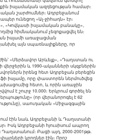
ին և Ռուսաստանի կազմում գտնվող
աքին իսլամական ազդեցության համար։
ական շարժումներ։ Ադրբեջանում
պեր ունեցող «Ալ-ջիհադն» էր։
րը», «Կովկասի իսլամական բանակը»,
ղմից հիմնականում չեզոքացվել են։
ան իսլամի առաջացման
կանխել այն սպառնալիքները, որ
ժին՝ «Մերձավոր Արևելք», «Դաղստան ու
 վերջերին և 1990-ականների սկզբներին
ավորներն իրենց հետ Ադրբեջան բերեցին
ֆի իսլամը, որը փաստորեն ներմուծվեց
նկախացումից հետո, և որին առաջին
մ է շուրջ 10.000։ Երկրում գործել են
պությունը» (որ վերանորոգել է 62
րությունը), սաուդական «Միջազգային
ցնում էին նաև Ադրբեջանի և Դաղստանի
։ Իսկ Ադրբեջանի հյուսիսում ապրող
 Դաղստանում։ Բացի այդ, 2000-2001թթ.
արների կրողներ էին։ Որոշ