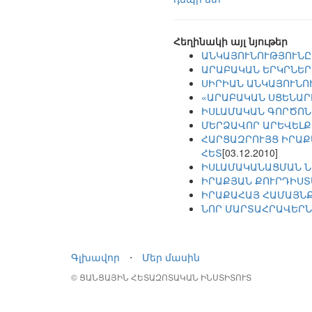
Հեղինակի այլ նյութեր
ԱՆԿԱՅՈՒՆՈՒԹՅՈՒՆԸ
ԱՐԱԲԱԿԱՆ ԵՐԿՐՆԵՐ
ՍԻՐԻԱՆ ԱՆԿԱՅՈՒՆՈ
«ԱՐԱԲԱԿԱՆ ՍՑԵՆԱՐ
ԻՍԼԱՄԱԿԱՆ ԳՈՐԾՈՆ
ՄԵՐՁԱՎՈՐ ԱՐԵՎԵԼՔ
ՀԱՐՑԱԶՐՈՒՅՑ ԻՐԱՔ
ՀԵՏ
[03.12.2010]
ԻՍԼԱՄԱԿԱՆԱՑՄԱՆ Ն
ԻՐԱՔՅԱՆ ՔՈՒՐԴԻՍՏ
ԻՐԱՔԱՀԱՅ ՀԱՄԱՅՆ
ՆՈՐ ՄԱՐՏԱՀՐԱՎԵՐՆ
Գլխավոր
⋅
Մեր մասին
© ՑԱՆՑԱՅԻՆ ՀԵՏԱԶՈՏԱԿԱՆ ԻՆՍՏԻՏՈՒՏ