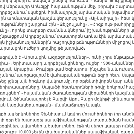
հիկ երկիր է, սակայն լինելով հարևան Իրանին, Թուրքիայ
ով Մերձավոր Արևելքի հարևանության մեջ, թիրախ է արտ
Ադրբեջանում սկսեցին հիմնավորվել արմատական իսլամիստ
ին արմատական կազմակերպությունը «Ալ-կաիդայի» հետ կա
յունների շարքում էին «Ջեյշուլլահը», «Հիզբ ութ-թահրի
նը», որոնք տարբեր ժամանակներում իշխանությունների կո
 ընթացքում Ադրբեջանում փաստորեն առկա էին արմատակ
 իշխանություններին հաջողվեց բռնությունների միջոցով 
 արտաքին ուժերի կողմից թելադրված։
ագրված է «Արտաքին ազդեցություններ», ունի չորս ենթաբա
րքիա»։ Երիտասարդ ադրբեջանցիները, ովքեր 1980-ականների
աուդյան Արաբիա, Քուվեյթ կամ Եգիպտոս, ինչպես նաև ուխտ
եջանում ասոցացվում է վահաբականություն եզրի հետ։ Սալա
եց լցնել այն հոգևոր վակուումը, որ օբյեկտիվորեն կար ա
րիտասարդները։ Սալաֆի հետևորդների թիվը երկրում հաշվվու
ույցներ՝ «Իսլամական ժառանգության վերածննդի կազմակեր
աքվում, ֆինանսավորել է Բաքվի Աբու Բաքր մզկիթի շինարա
ն կազմակերպության» մասնաճյուղը և այլն։
քի այլ երկրներից Չեչնիայում կռվող մոջահիդները (որ ան
ալի դեր են խաղացել սալաֆիականության տարածման համար
եզգիներ, ավարներ և ծախուրներ, էթնիկ սերտ կապեր ունեն
 շուրջ 10.000 չեչեն փախստականներ սալաֆիական գաղափ