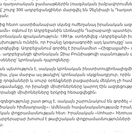
են դաղստանյան ջամաաթներին (ռազմական խմբավորումներ
 շուրջ 300 ադրբեջանցիներ մարզվել են Չեչնիայի և Դաղ
կան։
ց հետո աստիճանաբար սկսեց ուժեղանալ իրանական ազդեց
ն» օգնում էր Ադրբեջանին Լեռնային Ղարաբաղի պատերազմ
նական գրականություն։ 1991թ. ստեղծվեց «Ադրբեջանի իս
խություն ունեին, որ Իրանը կօգտագործի այդ կառույցը՝ ա
 արգելվեց։ Ադրբեջանում գործել է իրանամետ «Հիզբալլահի»
7թ. ադրբեջանցի գիտնական Զիա Բունիաթովի սպանության մե
եսեները՝ կրոնական դպրոցները։
ն պետություն է, սակայն կրոնական ինստիտուցիոնալիզմի
իա, չկա մարջա ալ-թակլիդ՝ կրոնական սկզբնաղբյուր, որին
մը դոգմաների և սուրբ օրենքների բացարձակ մեկնող չի համ
ամանքը, որ իրանցի միսիոներները կարող էին ազդեցությու
. իրանցի միսիոներները երկրից հեռացվեցին։
դեցությունը շատ թույլ է, սակայն շարունակում են գործե
րծական հիմնադրամը»։ Ամենայն հավանականությամբ Իրա
կան փոքրամասնության հետ։ Իրանական «Սոհար» հեռուստ
արբերաբար խոսում է թալիշական փոքրամասնությունների 
ն։