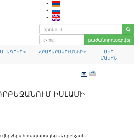
բաժանորդագրվել
ՄՍԱԳՐԵՐ
ՀՐԱՏԱՐԱԿՈՒՄՆԵՐ
ՄԵՐ
ՄԱՍԻՆ
ԴՐԲԵՋԱՆՈՒՄ ԻՍԼԱՄԻ
Group) վերջերս հրապարակեց «Ադրբեջան.