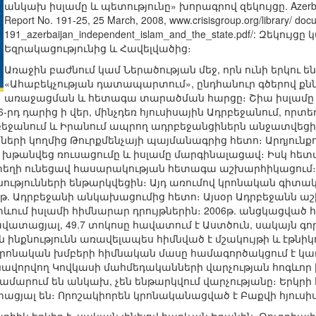
անկախ իսլամը և պետությունը» խորագրով զեկույցը. Azerbaijan:
Report No. 191-25, 25 March, 2008, www.crisisgroup.org/library/ do
191_azerbaijan_independent_islam_and_the_state.pdf/: Զեկույց
Եզրակացությունից և Հավելվածից։
Առաջին բաժնում կամ Ներածության մեջ, որն ունի երկու 
«Ահաբեկչության դատապարտում», ընդհանուր գծերով քնն
առաջացման և հետագա տարածման հարցը։ Շիա իսլամը
րդ դարից ի վեր, մինչդեռ հյուսիսային Ադրբեջանում, որտե
րբեջանում և Իրանում ապրող ադրբեջանցիներն անջատվեցի
ների կողմից Թուրքմենչայի պայմանագրից հետո։ Արդյունք
 խթանվեց ռուսացումը և իսլամը մարգինալացավ։ Իսկ հետ
ղի ունեցավ հասարակության հետագա աշխարհիկացում։ Մ
նությունների ենթարկվեցին։ Այդ առումով կրոնական գիտա
թ. Ադրբեջանի անկախացումից հետո։ Այսօր Ադրբեջանն աշխ
տևում իսլամի հիմնարար դրույթներին։ 2006թ. անցկացված 
հավատացյալ, 49.7 տոկոսը հավատում է Աստծուն, սակայն գ
 ինքնությունն առավելապես հիմնված է մշակույթի և էթնիկ
ննի։ Կրոնական խմբերի հիմնական մասը համագործակցում է 
ավորվող Կովկասի մահմեդականների վարչության հոգևոր 
ամարում են անկախ, չեն ենթարկվում վարչությանը։ Երկրի 
ացյալ են։ Որոշակիորեն կրոնականացված է Բաքվի հյուսի