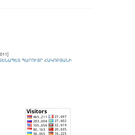
2011]
ՏԵՆԱՊԵՏ ՊԱՐՈՒՅՐ ՀԱԿՈԲՅԱՆԻ