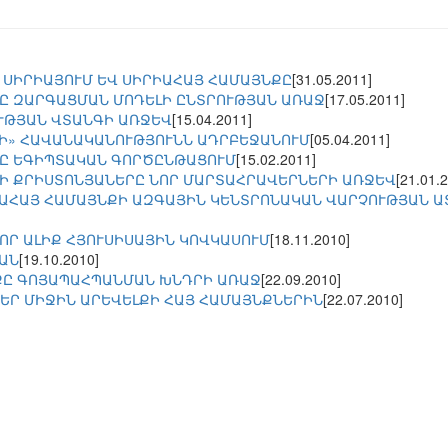
 ՍԻՐԻԱՅՈՒՄ ԵՎ ՍԻՐԻԱՀԱՅ ՀԱՄԱՅՆՔԸ
[31.05.2011]
Ը ԶԱՐԳԱՑՄԱՆ ՄՈԴԵԼԻ ԸՆՏՐՈՒԹՅԱՆ ԱՌԱՋ
[17.05.2011]
ՒԹՅԱՆ ՎՏԱՆԳԻ ԱՌՋԵՎ
[15.04.2011]
Ի» ՀԱՎԱՆԱԿԱՆՈՒԹՅՈՒՆՆ ԱԴՐԲԵՋԱՆՈՒՄ
[05.04.2011]
Ը ԵԳԻՊՏԱԿԱՆ ԳՈՐԾԸՆԹԱՑՈՒՄ
[15.02.2011]
Ի ՔՐԻՍՏՈՆՅԱՆԵՐԸ ՆՈՐ ՄԱՐՏԱՀՐԱՎԵՐՆԵՐԻ ԱՌՋԵՎ
[21.01.
ԱՀԱՅ ՀԱՄԱՅՆՔԻ ԱԶԳԱՅԻՆ ԿԵՆՏՐՈՆԱԿԱՆ ՎԱՐՉՈՒԹՅԱՆ Ա
ՈՐ ԱԼԻՔ ՀՅՈՒՍԻՍԱՅԻՆ ԿՈՎԿԱՍՈՒՄ
[18.11.2010]
ԱՆ
[19.10.2010]
ՔԸ ԳՈՅԱՊԱՀՊԱՆՄԱՆ ԽՆԴՐԻ ԱՌԱՋ
[22.09.2010]
ԵՐ ՄԻՋԻՆ ԱՐԵՎԵԼՔԻ ՀԱՅ ՀԱՄԱՅՆՔՆԵՐԻՆ
[22.07.2010]