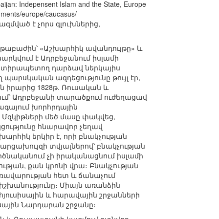
 Indepensent Islam and the State, Europe
cuments/europe/caucasus/
ը կազմված է չորս գլուխներից,
ենթաբաժին՝ «Աշխարհիկ ավանդույթը» և
արկվում է Ադրբեջանում իսլամի
 տիրապետող դարձավ ներկայիս
ղ պարսկական ազդեցությունը թույլ էր,
ն իրարից 1828թ. Ռուսական և
ում՝ Ադրբեջանի տարածքում ուժեղացավ
ագայում խորհրդային
զկիթների մեծ մասը փակվեց,
կցությունը հնարավոր չեղավ
արհիկ երկիր է, որի բնակչության
հարցախույզի տվյալներով՝ բնակչության
ործնականում չի իրականացնում իսլամի
ության, քան կրոնի վրա։ Բնակչության
կառավարության հետ և ճանաչում
իշխանությունը։ Միայն առանձին
հյուսիսային և հարավային շրջանների
սային Նարդարան շրջանը։