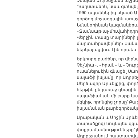
Չնայած Ադրբեջանն աշխար
Դաղստանին, նաև գտնվել
1990-ականներից սկսած 
գործող միջազգային առաջ
Նմանօրինակ կազմակերպութ
«Ջամաաթ ալ-մուվահիդդու
Վերջին տասը տարիների
մարտահրավերներ։ Սակայն
ներկայացվում էին որպես
Երկրորդ բաժինը, որ վերն
Չեչնիա», «Իրան» և «Թու
ուսանելու էին գնացել Ս
սալաֆի իսլամը, որ Ադրբ
Մերձավոր Արևելքից, փորձ
հերթին ընդառաջ գնացին ե
սալաֆիական մի շարք կառ
մզկիթ, որոնցից չորսը՝ Բ
իսլամական բարեգործակա
Արաբական և Միջին Արևել
տարածքով) նույնպես զգ
փոքրամասնությունները՝ լ
Ադրբեջանում հաստատված