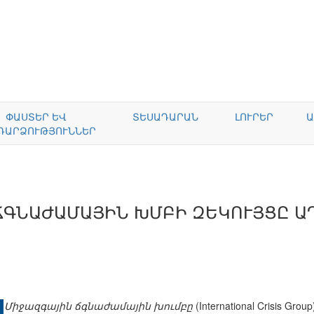
ՓԱՍՏԵՐ ԵՎ
ՏԵՍԱԴԱՐԱՆ
ԼՈՒՐԵՐ
Ա
ԴԱՐՁՈՒԹՅՈՒՆՆԵՐ
ՃԳՆԱԺԱՄԱՅԻՆ ԽՄԲԻ ԶԵԿՈՒՅՑԸ Ա
Միջազգային ճգնաժամային խումբը
(International Crisis 