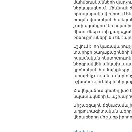
մահմեդականների վարչութ
ներկայացնում։ Միևնույն 
հրապարակավ խոսում են 
ռազմավարական հայեցակա
չափազանցում են իսլամիզ
միտումներ ունի քաղաքա
բռնությունների են ենթար
Նշվում է, որ կառավարութ
տարիքի քաղաքացիների կ
իսլամական ինստիտուտնե
ներգրավվեն անկախ և պա
կրոնական համայնքները,
ահաբեկչության և մարտնչ
իշխանությունների ներկա
Հավելվածում զետեղված է
նպատակների և աշխարհագ
Միջազգային ճգնաժամային
աղբյուրագիտական և գործ
վերաբերող մի շարք իրողո
դեպի ետ