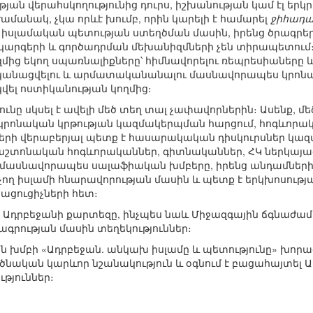
յան վերահսկողությունից դուրս, իշխանության կամ էլ եր
ժամանակ, չկա որևէ խումբ, որին կարելի է համարել
ջիհադ
իսլամական պետության ստեղծման մասին, իրենց ծրագրե
րգերի և գործադրման մեխանիզմների չեն տիրապետում։ Ի
մից եկող սպառնալիքները՝ հիմնավորելու ռեպրեսիաները և
կանացվելու և արմատականանալու մասնավորապես կրոնա
կվել ոստիկանության կողմից։
յունը սկսել է ավելի մեծ տեղ տալ չափավորներին։ Ասենք, մ
րոնական կրթության կազմակերպման հարցում, հոգևորակա
րի վերաբերյալ պետք է հասարակական դիսկուրսներ կազմ
շտոնական հոգևորականներ, գիտնականներ, ՀԿ ներկայացո
 մասնավորապես սալաֆիական խմբերը, իրենց անդամներ
ող իսլամի հնարավորության մասին և պետք է երկխոսությ
յացուցիչների հետ։
 Ադրբեջանի քարտեզը, ինչպես նաև Միջազգային ճգնաժամա
րության մասին տեղեկություններ։
 խմբի «Ադրբեջան. անկախ իսլամը և պետությունը» խորագ
նական կարևոր նշանակություն և օգնում է բացահայտել 
ւթյուններ։