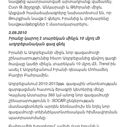
նավթից պատրաստված արտադրանք վաճառել։
Ըստ Թ.Յըլդըզի, Անկարայի և Թեհրանի միջև
կնքված համաձայնագրերը նախատեսում են, որ
Թուրքիան նավթ է գնելու Իրանից և փոխարենը
նավթամթերքներ է մատակարարելու։
3.09.2010
Իրանը կարող է տարեկան մինչև 10 մլրդ մ3
ադրբեջանական գազ գնել
Իրանի և Ադրբեջանի միջև նոր գազամուղի
շինարարությունից հետո Ադրբեջանից գնվող գազի
ծավալը կաճի մինչև տարեկան 10 մլրդ մ3,
Trend
-ին
ասել է Ադրբեջանում Իրանի դեսպան Մոհամեդ
Բաղիր Բահրամին։
Ադրբեջանում 2010-2013թթ. գազային տնտեսության
զարգացման հատուկ ծրագրի կետերից մեկը
Կալմազ-Աստարա 360 կմ-անոց նոր գազամուղի
շինարարությունն է։
SOCAR
ընկերության
մասնագետներն արդեն ձեռնամուխ են եղել նոր
գազամուղի տեխնիկատնտեսական հիմնավորման
պատրաստմանը։
Բահրամիի խոսքերով՝ ավելի վաղ Իրանի և