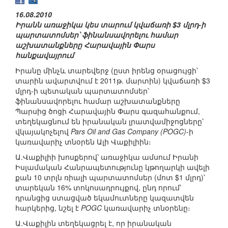
16.08.2010
Իրանն առաջիկա կես տարում կվաճառի $3 մլրդ-ի
պարտատոմսեր՝ ֆինանսավորելու համար
աշխատանքները Հարավային Փարս
հանքավայրում
Իրանը մինչև տարեվերջ (ըստ իրենց օրացույցի՝
տարին ավարտվում է 2011թ. մարտին) կվաճառի $3
մլրդ-ի պետական պարտատոմսեր՝
ֆինանսավորելու համար աշխատանքները
Պարսից ծոցի Հարավային Փարս գազահանքում,
տեղեկացնում են իրանական լրատվամիջոցները՝
վկայակոչելով
Pars Oil and Gas Company (POGC)
-ի
կառավարիչ տնօրեն Ալի Վաքիլիին։
Ա.Վաքիլիի խոսքերով՝ առաջիկա ամսում Իրանի
Իսլամական Հանրապետությունը կթողարկի ավելի
քան 10 տրլն ռիալի պարտատոմսեր (մոտ $1 մլրդ)՝
տարեկան 16% տոկոսադրույքով, ընդ որում՝
դրանցից ստացված եկամուտները կազատվեն
հարկերից, նշել է
POGC
կառավարիչ տնօրենը։
Ա.Վաքիլին տեղեկացրել է, որ իրանական