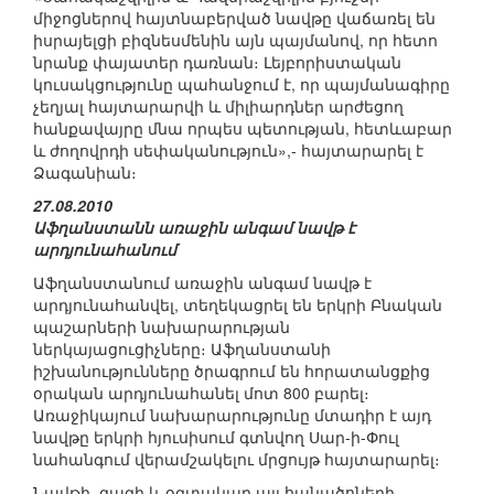
միջոցներով հայտնաբերված նավթը վաճառել են
իսրայելցի բիզնեսմենին այն պայմանով, որ հետո
նրանք փայատեր դառնան։ Լեյբորիստական
կուսակցությունը պահանջում է, որ պայմանագիրը
չեղյալ հայտարարվի և միլիարդներ արժեցող
հանքավայրը մնա որպես պետության, հետևաբար
և ժողովրդի սեփականություն»,- հայտարարել է
Ձագանիան։
27.08.2010
Աֆղանստանն առաջին անգամ նավթ է
արդյունահանում
Աֆղանստանում առաջին անգամ նավթ է
արդյունահանվել, տեղեկացրել են երկրի Բնական
պաշարների նախարարության
ներկայացուցիչները։ Աֆղանստանի
իշխանությունները ծրագրում են հորատանցքից
օրական արդյունահանել մոտ 800 բարել։
Առաջիկայում նախարարությունը մտադիր է այդ
նավթը երկրի հյուսիսում գտնվող Սար-ի-Փուլ
նահանգում վերամշակելու մրցույթ հայտարարել։
Նավթի, գազի և օգտակար այլ հանածոների