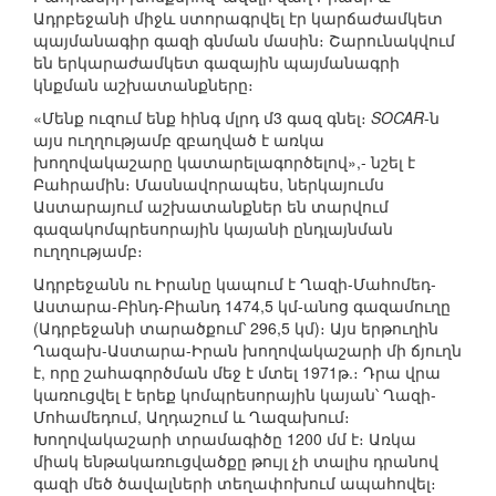
Ադրբեջանի միջև ստորագրվել էր կարճաժամկետ
պայմանագիր գազի գնման մասին։ Շարունակվում
են երկարաժամկետ գազային պայմանագրի
կնքման աշխատանքները։
«Մենք ուզում ենք հինգ մլրդ մ3 գազ գնել։
SOCAR
-ն
այս ուղղությամբ զբաղված է առկա
խողովակաշարը կատարելագործելով»,- նշել է
Բահրամին։ Մասնավորապես, ներկայումս
Աստարայում աշխատանքներ են տարվում
գազակոմպրեսորային կայանի ընդլայնման
ուղղությամբ։
Ադրբեջանն ու Իրանը կապում է Ղազի-Մահոմեդ-
Աստարա-Բինդ-Բիանդ 1474,5 կմ-անոց գազամուղը
(Ադրբեջանի տարածքում՝ 296,5 կմ)։ Այս երթուղին
Ղազախ-Աստարա-Իրան խողովակաշարի մի ճյուղն
է, որը շահագործման մեջ է մտել 1971թ.։ Դրա վրա
կառուցվել է երեք կոմպրեսորային կայան՝ Ղազի-
Մոհամեդում, Աղդաշում և Ղազախում։
Խողովակաշարի տրամագիծը 1200 մմ է։ Առկա
միակ ենթակառուցվածքը թույլ չի տալիս դրանով
գազի մեծ ծավալների տեղափոխում ապահովել։