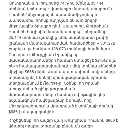
Թուրքիան ս.թ. հուլիսից 74%-ով (մինչև 35,444
տոննա) կրճատել է վառելիքի մատակարարումն
Իրանին՝ միջազգային պատժամիջոցների
պառճառով, որոնք ուղղված են այդ երկրի
միջուկային ծրագրի դեմ։ Այսպիսով, Թուրքիան
Իրանին հուլիսին մատակարարել է ընդամենը
35,444 տոննա վառելիք (մեկ ստանդարտ չափի
լցանավի մատակարարման համարժեքը – 301,272
բարել) ս.թ. հունիսի 138,673 տոննայի համեմատ։
Ընդ որում, Թուրքիան Իրանից իր
մատակարարումների համար ստացել է $24,42 մլն,
ինչը համապատասխանում է մեկ տոննա բենզինի
միջինը $688 գնին։ Համապատասխան տվյալները
տրամադրել է երկրի վիճակագրական բյուրոն,
տեղեկացնում է
Reuters
-ը։ Նշենք, որ Իրանի
առաջարկած գինը թուրքական
մատակարարումների համար սփոթային գնի
նվազագույն հավելավճար է միայն, որը
Միջերկրածովում ամրագրված է տոննայի դիմաց
$686-ի մակարդակին։
Հիշեցնենք, որ ավելի վաղ Թուրքիան Իրանին $600 է
վճարել որպես տուգանք բնական գազի