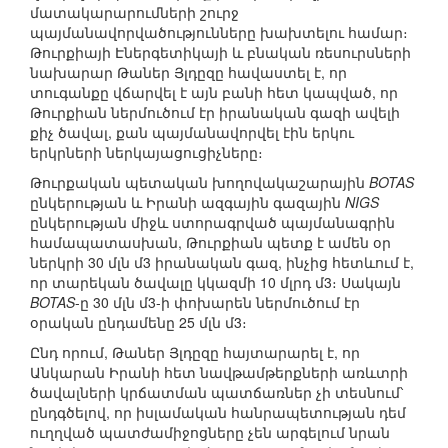
մատակարարումների շուրջ
պայմանավորվածությունները խախտելու համար։
Թուրքիայի Էներգետիկայի և բնական ռեսուրսների
նախարար Թաներ Յլդըզը հավաստել է, որ
տուգանքը վճարվել է այն բանի հետ կապված, որ
Թուրքիան ներմուծում էր իրանական գազի ավելի
քիչ ծավալ, քան պայմանավորվել էին երկու
երկրների ներկայացուցիչները։
Թուրքական պետական խողովակաշարային
BOTAS
ընկերության և Իրանի ազգային գազային
NIGS
ընկերության միջև ստորագրված պայմանագրին
համապատասխան, Թուրքիան պետք է ամեն օր
ներկրի 30 մլն մ3 իրանական գազ, ինչից հետևում է,
որ տարեկան ծավալը կկազմի 10 մլրդ մ3։ Սակայն
BOTAS
-ը 30 մլն մ3-ի փոխարեն ներմուծում էր
օրական ընդամենը 25 մլն մ3։
Ընդ որում, Թաներ Յլդըզը հայտարարել է, որ
Անկարան Իրանի հետ նավթամթերքների առևտրի
ծավալների կրճատման պատճառներ չի տեսնում՝
ընդգծելով, որ իսլամական հանրապետության դեմ
ուղղված պատժամիջոցները չեն արգելում նրան