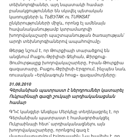
տեխնոլոգիաներ, այդ նպատակի համար
բանակցություններ են սկսվել պետական
կառույցների և
TЬBЭTAK ու TURKSAT
ընկերությունների միջև, որոնց էլ ամենայն
հավանականությամբ կտրամադրվի
խողովակաշարի պաշտպանության ծառայության՝
արդի տեխնոլոգիաներով ապահովումը։
Թերթը նշում է, որ Թուրքիայի տարածքով են
անցնում Բաքու-Թբիլիսի-Ջեյհան, Քիրքուք-
Յումուրթալըք խողովակաշարերը, Իրան-Թուրքիա
գազատարը, Բաքու-Թբիլիսի-Էրզրում, ինչպես նաև
ռուսական «Երկնագույն հոսք» գազամուղները։
31.08.2010
Գերմանիան պատրաստ է ներդրումներ կատարել
Ուկրաինայի գազի շուկայի արդիականացման
համար
ԳԴՀ կանցլեր Անգելա Մերկելը տեղեկացրել է, որ
Գերմանիան պատրաստ է համագործակցել
Ուկրաինայի հետ՝ արդիականացնելու այն
խողովակաշարերը, որոնցով գազ է
մատակարարվում Եվրոպային։ Նա հավելել է, որ