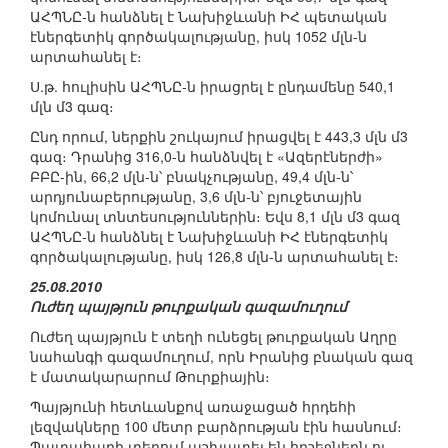
ԱՀՊՆԸ-ն հանձնել է Նախիջևանի ԻՀ պետական
էներգետիկ գործակալությանը, իսկ 1052 մլն-ն
արտահանել է։
Ս.թ. հուլիսին ԱՀՊՆԸ-ն իրացրել է ընդամենը 540,1
մլն մ3 գազ։
Ընդ որում, ներքին շուկայում իրացվել է 443,3 մլն մ3
գազ։ Դրանից 316,0-ն հանձնվել է «Ազերէներժի»
ԲԲԸ-ին, 66,2 մլն-ն՝ բնակչությանը, 49,4 մլն-ն՝
արդյունաբերությանը, 3,6 մլն-ն՝ բյուջետային
կոմունալ տնտեսություններին։ Եվս 8,1 մլն մ3 գազ
ԱՀՊՆԸ-ն հանձնել է Նախիջևանի ԻՀ էներգետիկ
գործակալությանը, իսկ 126,8 մլն-ն արտահանել է։
25.08.2010
Ուժեղ պայթյուն թուրքական գազամուղում
Ուժեղ պայթյուն է տեղի ունեցել թուրքական Աղրը
նահանգի գազամուղում, որն Իրանից բնական գազ
է մատակարարում Թուրքիային։
Պայթյունի հետևանքով առաջացած հրդեհի
լեզվակները 100 մետր բարձրության էին հասնում։
Պատահարի տեղում աշխատել են հրշեջներն ու