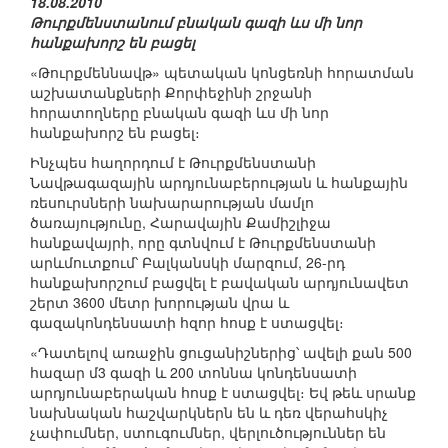
18.08.2010
Թուրքմենստանում բնական գազի ևս մի նոր
հանքախորշ են բացել
«Թուրքմեննավթ» պետական կոնցեռնի հորատման
աշխատանքների Քորփեջինի շրջանի
հորատողները բնական գազի ևս մի նոր
հանքախորշ են բացել։
Ինչպես հաղորդում է Թուրքմենստանի
Նավթագազային արդյունաբերության և հանքային
ռեսուրսների նախարարության մամլո
ծառայությունը, Հարավային Քամիշլիջա
հանքավայրի, որը գտնվում է Թուրքմենստանի
արևմուտքում՝ Բալկանսկի մարզում, 26-րդ
հանքախորշում բացվել է բավական արդյունավետ
շերտ 3600 մետր խորության վրա և
գազակոնդենսատի հզոր հոսք է ստացվել։
«Դատելով առաջին ցուցանիշներից՝ ավելի քան 500
հազար մ3 գազի և 200 տոննա կոնդենսատի
արդյունաբերական հոսք է ստացվել։ Եվ թեև սրանք
նախնական հաշվարկներն են և դեռ վերահսկիչ
չափումներ, ստուգումներ, վերլուծություններ են