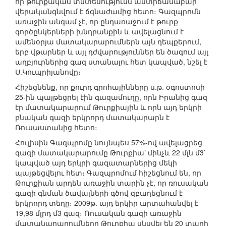
որ թուրքական տնտեսությունն աստիճանաբար
վերականգնվում է ճգնաժամից հետո։ Գազպրոմն
առաջին անգամ չէ, որ ընդառաջում է թուրք
գործընկերների խնդրանքին և ավելացնում է
ամենօրյա մատակարարումներն այն դեպքերում,
երբ վթարներ և այլ դժվարություններ են ծագում այլ
աղբյուրներից գազ ստանալու հետ կապված, նշել է
Ս.Կուպրիյանովը։
Հիշեցնենք, որ քուրդ գրոհայինները ս.թ. օգոստոսի
25-ին պայթեցրել էին գազամուղը, որն Իրանից գազ
էր մատակարարում Թուրքիային և որն այդ երկրի
բնական գազի երկրորդ մատակարարն է
Ռուսաստանից հետո։
Հուլիսին Գազպրոմը նույնպես 57%-ով ավելացրեց
գազի մատակարարումը Թուրքիա՝ մինչև 22 մլն մ3՝
կապված այդ երկրի գազատարներից մեկի
պայթեցվելու հետ։ Գազպրոմում հիշեցնում են, որ
Թուրքիան արդեն առաջին տարին չէ, որ ռուսական
գազի գնման ծավալների գծով զբաղեցնում է
երկրորդ տեղը։ 2009թ. այդ երկիր արտահանվել է
19,98 մլրդ մ3 գազ։ Ռուսական գազի առաջին
մատակարարումները Թուրքիա սկսվել են 20 տարի