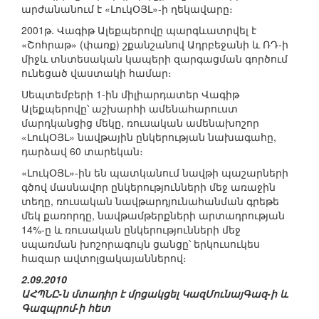
արժանանում է «ԼուկՕՅԼ»-ի ղեկավարը։
2001թ. Վագիթ Ալեքպերովը պարգևատրվել է
«Շոհրաթ» (փառք) շքանշանով Ադրբեջանի և ՌԴ-ի
միջև տնտեսական կապերի զարգացման գործում
ունեցած վաստակի համար։
Սեպտեմբերի 1-ին միլիարդատեր Վագիթ
Ալեքպերովը՝ աշխարհի ամենահարուստ
մարդկանցից մեկը, ռուսական ամենախոշոր
«ԼուկՕՅԼ» նավթային ընկերության նախագահը,
դարձավ 60 տարեկան։
«ԼուկՕՅԼ»-ին են պատկանում նավթի պաշարների
գծով մասնավոր ընկերությունների մեջ առաջին
տեղը, ռուսական նավթարդյունահանման գրեթե
մեկ քառորդը, նավթամթերքների արտադրության
14%-ը և ռուսական ընկերությունների մեջ
սպառման խոշորագույն ցանցը՝ երկուսուկես
հազար ավտոլցակայաններով։
2.09.2010
ԱՀՊՆԸ-ն մտադիր է մրցակցել ԿազՄունայԳազ-ի և
Գազպրոմ-ի հետ