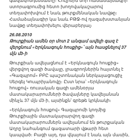
գազակոնդենսատը։ Հուլիսին նոր համաձայնագրի
ստորագրումից հետո խողովակաշարով
տեղափոխվում է նաև թուրքմենական նավթը։
Համաձայնագիր կա նաև ԲԹՋ-ով ղազախստանյան
նավթը տեղափոխելու վերաբերյալ։
26.08.2010
Թուրքիան ամեն օր մոտ 2 անգամ ավելի գազ է
վերցնում «Երկնագույն հոսքից»՝ այն հասցնելով 37
մլն մ3-ի
Թուրքիան ավելացնում է «Երկնագույն հոսքից»
վերցվող գազի ծավալը, լրագրողներին հայտնել է
«Գազպրոմ» ԲԲԸ պաշտոնական ներկայացուցիչ
Սերգեյ Կուպրիյանովը։ Ըստ նրա՝ «Երկնագույն
հոսքով» ռուսական գազի ամենօրյա
մատակարարումների ծավալները կավելանան
մինչև 37 մլն մ3-ի, այսինքն՝ գրեթե կրկնակի։
«Երկնագույն հոսքով» Գազպրոմի կողմից
Թուրքիային մատակարարվող գազի
մատակարարումներն ավելանում են թուրքական
Աղրը նահանգում գազատարի վթարի հետ
կապված։ Բացի այդ, դա վկայում է նաև այն մասին,