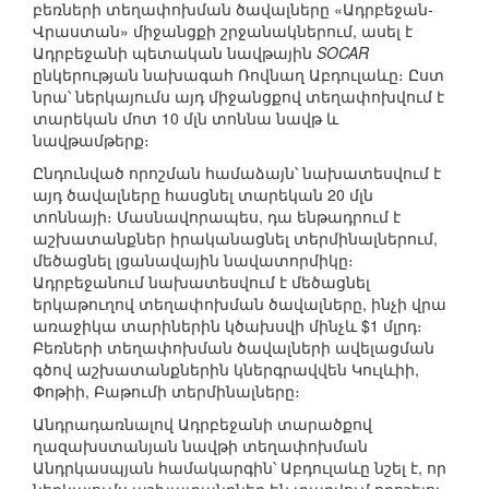
բեռների տեղափոխման ծավալները «Ադրբեջան-
Վրաստան» միջանցքի շրջանակներում, ասել է
Ադրբեջանի պետական նավթային
SOCAR
ընկերության նախագահ Ռովնաղ Աբդուլաևը։ Ըստ
նրա՝ ներկայումս այդ միջանցքով տեղափոխվում է
տարեկան մոտ 10 մլն տոննա նավթ և
նավթամթերք։
Ընդունված որոշման համաձայն՝ նախատեսվում է
այդ ծավալները հասցնել տարեկան 20 մլն
տոննայի։ Մասնավորապես, դա ենթադրում է
աշխատանքներ իրականացնել տերմինալներում,
մեծացնել լցանավային նավատորմիկը։
Ադրբեջանում նախատեսվում է մեծացնել
երկաթուղով տեղափոխման ծավալները, ինչի վրա
առաջիկա տարիներին կծախսվի մինչև $1 մլրդ։
Բեռների տեղափոխման ծավալների ավելացման
գծով աշխատանքներին կներգրավվեն Կուլևիի,
Փոթիի, Բաթումի տերմինալները։
Անդրադառնալով Ադրբեջանի տարածքով
ղազախստանյան նավթի տեղափոխման
Անդրկասպյան համակարգին՝ Աբդուլաևը նշել է, որ