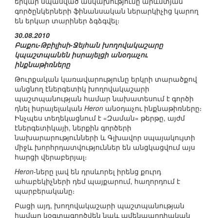
երկար սպասված անկախությունը արևմտյան
գործընկերների ֆինանսական ներարկիչից կարող
են երկար տարիներ ձգձգվել։
30.08.2010
Բաքու-Թբիլիսի-Ջեյհան խողովակաշարը
կպաշտպանեն իսրայելցի անօդաչու
ինքնաթիռները
Թուրքական կառավարությունը երկրի տարածքով
անցնող էներգետիկ խողովակաշարի
պաշտպանության համար նախատեսում է գործի
դնել իսրայելական
Heron
անօդաչու ինքնաթիռները։
Ինչպես տեղեկացնում է «Զաման» թերթը, այժմ
էներգետիկայի, ներքին գործերի
նախարարությունների և Գլխավոր սպայակույտի
միջև խորհրդատվություններ են անցկացվում այս
հարցի վերաբերյալ։
Heron
-ները լավ են դրսևորել իրենց քուրդ
ահաբեկիչների դեմ պայքարում, հաղորդում է
պարբերականը։
Բացի այդ, խողովակաշարի պաշտպանության
համար կօգտագործվեն նաև ամենաարդիական