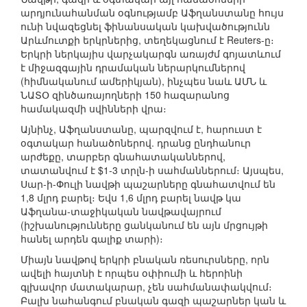
արդյունահանման օգնությամբ Աֆղանստանը հույս
ունի նվազեցնել ֆինանսական կախվածությունն
Արևմուտքի երկրներից, տեղեկացնում է Reuters-ը։
Երկրի ներկայիս վարչակարգն առայժմ գոյատևում
է միջազգային դրամական ներարկումներով
(հիմնականում ամերիկյան), ինչպես նաև ԱՄՆ և
ՆԱՏՕ զինծառայողների 150 հազարանոց
համակազմի սվինների վրա։
Այնինչ, Աֆղանստանը, պարզվում է, հարուստ է
օգտակար հանածոներով. դրանց ընդհանուր
արժեքը, տարբեր գնահատականներով,
տատանվում է $1-3 տրլն-ի սահմաններում։ Այսպես,
Սար-ի-Փուլի նավթի պաշարները գնահատվում են
1,8 մլրդ բարել։ Եվս 1,6 մլրդ բարել նավթ կա
Աֆղանա-տաջիկական նավթավայրում
(իշխանությունները ցանկանում են այն մրցույթի
հանել արդեն գալիք տարի)։
Միայն նավթով երկրի բնական ռեսուրսները, որն
ավելի հայտնի է որպես օփիումի և հերոինի
գլխավոր մատակարար, չեն սահմանափակվում։
Բալխ նահանգում բնական գազի պաշարներ կան և