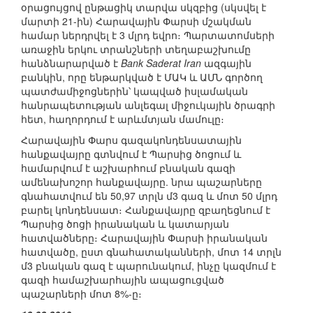
օրացույցով ընթացիկ տարվա սկզբից (սկսվել է
մարտի 21-ին) Հարավային Փարսի մշակման
համար ներդրվել է 3 մլրդ եվրո։ Պարտատոմսերի
առաջին երկու տրանշների տեղաբաշխումը
հանձնարարված է
Bank Saderat Iran
ազգային
բանկին, որը ենթարկված է ՄԱԿ և ԱՄՆ գործող
պատժամիջոցներին՝ կապված իսլամական
հանրապետության անլեգալ միջուկային ծրագրի
հետ, հաղորդում է արևմտյան մամուլը։
Հարավային Փարս գազակոնդենսատային
հանքավայրը գտնվում է Պարսից ծոցում և
համարվում է աշխարհում բնական գազի
ամենախոշոր հանքավայրը. նրա պաշարները
գնահատվում են 50,97 տրլն մ3 գազ և մոտ 50 մլրդ
բարել կոնդենսատ։ Հանքավայրը զբաղեցնում է
Պարսից ծոցի իրանական և կատարյան
հատվածները։ Հարավային Փարսի իրանական
հատվածը, ըստ գնահատականների, մոտ 14 տրլն
մ3 բնական գազ է պարունակում, ինչը կազմում է
գազի համաշխարհային ապացուցված
պաշարների մոտ 8%-ը։