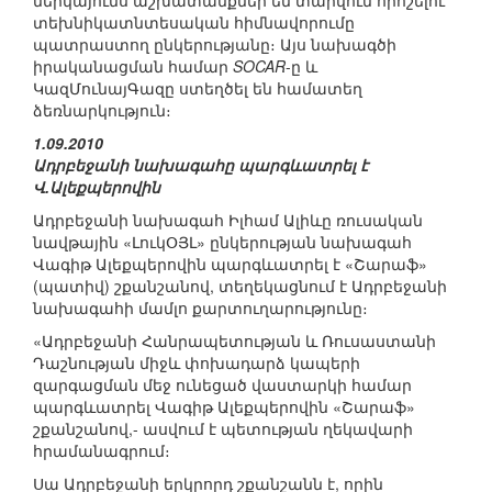
ներկայումս աշխատանքներ են տարվում որոշելու
տեխնիկատնտեսական հիմնավորումը
պատրաստող ընկերությանը։ Այս նախագծի
իրականացման համար
SOCAR
-ը և
ԿազՄունայԳազը ստեղծել են համատեղ
ձեռնարկություն։
1.09.2010
Ադրբեջանի նախագահը պարգևատրել է
Վ.Ալեքպերովին
Ադրբեջանի նախագահ Իլհամ Ալիևը ռուսական
նավթային «ԼուկՕՅԼ» ընկերության նախագահ
Վագիթ Ալեքպերովին պարգևատրել է «Շարաֆ»
(պատիվ) շքանշանով, տեղեկացնում է Ադրբեջանի
նախագահի մամլո քարտուղարությունը։
«Ադրբեջանի Հանրապետության և Ռուսաստանի
Դաշնության միջև փոխադարձ կապերի
զարգացման մեջ ունեցած վաստարկի համար
պարգևատրել Վագիթ Ալեքպերովին «Շարաֆ»
շքանշանով,- ասվում է պետության ղեկավարի
հրամանագրում։
Սա Ադրբեջանի երկրորդ շքանշանն է, որին