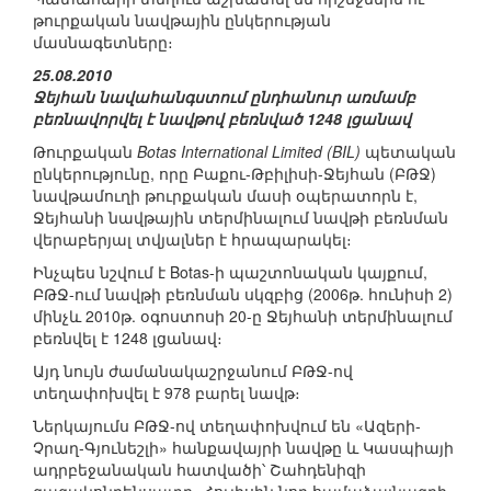
թուրքական նավթային ընկերության
մասնագետները։
25.08.2010
Ջեյհան նավահանգստում ընդհանուր առմամբ
բեռնավորվել է նավթով բեռնված 1248 լցանավ
Թուրքական
Botas International Limited (BIL)
պետական
ընկերությունը, որը Բաքու-Թբիլիսի-Ջեյհան (ԲԹՋ)
նավթամուղի թուրքական մասի օպերատորն է,
Ջեյհանի նավթային տերմինալում նավթի բեռնման
վերաբերյալ տվյալներ է հրապարակել։
Ինչպես նշվում է Botas-ի պաշտոնական կայքում,
ԲԹՋ-ում նավթի բեռնման սկզբից (2006թ. հունիսի 2)
մինչև 2010թ. օգոստոսի 20-ը Ջեյհանի տերմինալում
բեռնվել է 1248 լցանավ։
Այդ նույն ժամանակաշրջանում ԲԹՋ-ով
տեղափոխվել է 978 բարել նավթ։
Ներկայումս ԲԹՋ-ով տեղափոխվում են «Ազերի-
Չրաղ-Գյունեշլի» հանքավայրի նավթը և Կասպիայի
ադրբեջանական հատվածի՝ Շահդենիզի