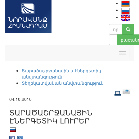
բաժանո
Տարածաշրջանային և էներգետիկ
անվտանգություն
Տեղեկատվական անվտանգություն
04.10.2010
ՏԱՐԱԾԱՇՐՋԱՆԱՅԻՆ
ԷՆԵՐԳԵՏԻԿ ԼՈՒՐԵՐ