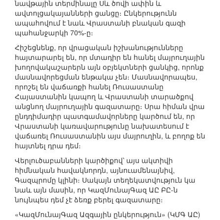
նավթային տերմինալը Սև ծովի ափին և
ավտոլցակայանների ցանցը։ Ընկերությունն
ապահովում է նաև Վրաստանի բնական գազի
պահանջարկի 70%-ը։
Հիշեցնենք, որ վրացական իշխանությունները
հայտարարել են, որ մտադիր են հանել մայրուղային
խողովակաշարերն այն օբյեկտների ցանկից, որոնք
մասնավորեցման ենթակա չեն։ Մասնավորապես,
որոշել են վաճառքի հանել Ռուսաստանը
Հայաստանին կապող և Վրաստանի տարածքով
անցնող մայրուղային գազատարը։ Սրա հիման վրա
ընդդիմադիր պատգամավորները կարծում են, որ
Վրաստանի կառավարությունը նախատեսում է
վաճառել Ռուսաստանին այս մայրուղին, և բողոք են
հայտնել դրա դեմ։
Վերլուծաբանների կարծիքով՝ այս ակտիվի
հիմնական հավակնորդն, այնուամենայնիվ,
Գազպրոմը կլինի։ Սակայն տեղեկատվություն կա
նաև այն մասին, որ ԿազՄունայԳազ ԱԸ ԲԸ-ն
նույնպես դեմ չէ ձեռք բերել գազատարը։
«ԿազՄունայԳազ Ազգային ընկերություն» (ԿՄԳ ԱԸ)