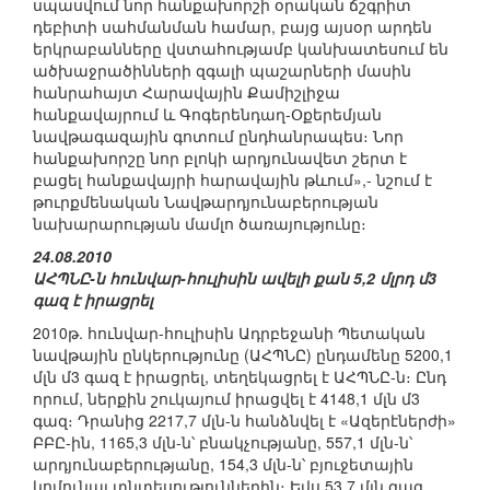
սպասվում նոր հանքախորշի օրական ճշգրիտ
դեբիտի սահմանման համար, բայց այսօր արդեն
երկրաբանները վստահությամբ կանխատեսում են
ածխաջրածինների զգալի պաշարների մասին
հանրահայտ Հարավային Քամիշլիջա
հանքավայրում և Գոգերենդաղ-Օքերեմյան
նավթագազային գոտում ընդհանրապես։ Նոր
հանքախորշը նոր բլոկի արդյունավետ շերտ է
բացել հանքավայրի հարավային թևում»,- նշում է
թուրքմենական Նավթարդյունաբերության
նախարարության մամլո ծառայությունը։
24.08.2010
ԱՀՊՆԸ-ն հունվար-հուլիսին ավելի քան 5,2 մլրդ մ3
գազ է իրացրել
2010թ. հունվար-հուլիսին Ադրբեջանի Պետական
նավթային ընկերությունը (ԱՀՊՆԸ) ընդամենը 5200,1
մլն մ3 գազ է իրացրել, տեղեկացրել է ԱՀՊՆԸ-ն։ Ընդ
որում, ներքին շուկայում իրացվել է 4148,1 մլն մ3
գազ։ Դրանից 2217,7 մլն-ն հանձնվել է «Ազերէներժի»
ԲԲԸ-ին, 1165,3 մլն-ն՝ բնակչությանը, 557,1 մլն-ն՝
արդյունաբերությանը, 154,3 մլն-ն՝ բյուջետային
կոմունալ տնտեսություններին։ Եվս 53,7 մլն գազ