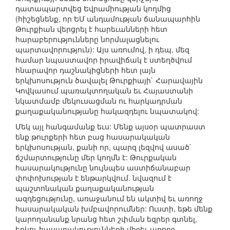
դատապարտվեց Եվրամիության կողմից
(հիշեցնենք, որ ԵՄ անդամության ճանապարհին
Թուրքիան վերցրել է հարեւանների հետ
հարաբերությունները նորմալացնելու
պարտավորություն): Այս առումով, ի դեպ, մեզ
համար նպաստավոր իրավիճակ է ստեղծվում
հնարավոր դաշնակիցների հետ լայն
երկխոսություն ծավալել Թուրքիայի` Հարավային
Կովկասում պառակտողական եւ Հայաստանի
նկատմամբ մեկուսացման ու հարկադրման
քաղաքականությանը հակազդելու նպատակով:
Մեկ այլ հանգամանք եւս: Մենք այսօր պատրաստ
ենք թուրքերի հետ բաց հասարակական
երկխոսության, քանի որ, պարզ լեզվով ասած`
ճշմարտությունը մեր կողմն է: Թուրքական
հասարակությունը նույնպես աստիճանաբար
փոփոխության է ենթարկվում. նվազում է
պաշտոնական քաղաքականության
ազդեցությունը, առաջանում են ակտիվ եւ առողջ
հասարակական խմբավորումներ: Ուստի, եթե մենք
կարողանանք նրանց հետ շփման եզրեր գտնել,
երկու հասարակությունների միջեւ առողջ