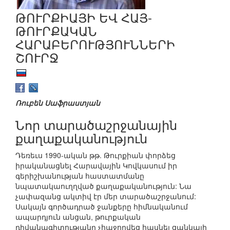
ԹՈՒՐՔԻԱՅԻ ԵՎ ՀԱՅ-
ԹՈՒՐՔԱԿԱՆ
ՀԱՐԱԲԵՐՈՒԹՅՈՒՆՆԵՐԻ
ՇՈՒՐՋ
Ռուբեն Սաֆրաստյան
Նոր տարածաշրջանային
քաղաքականություն
Դեռեւս 1990-ական թթ. Թուրքիան փորձեց
իրականացնել Հարավային Կովկասում իր
գերիշխանության հաստատմանը
նպատակաուղղված քաղաքականություն: Նա
չափազանց ակտիվ էր մեր տարածաշրջանում:
Սակայն գործադրած ջանքերը հիմնականում
ապարդյուն անցան, թուրքական
դիվանագիտությանը չհաջողվեց հասնել ցանկալի