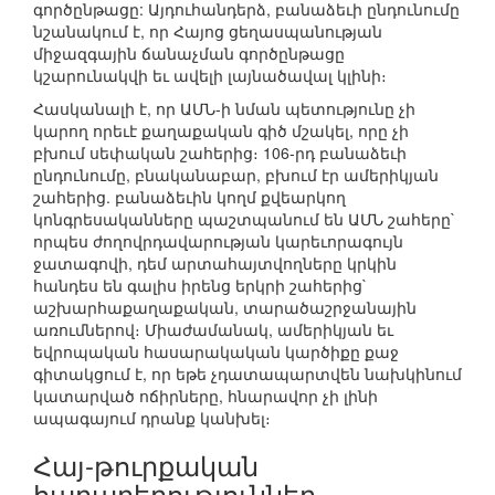
գործընթացը: Այդուհանդերձ, բանաձեւի ընդունումը
նշանակում է, որ Հայոց ցեղասպանության
միջազգային ճանաչման գործընթացը
կշարունակվի եւ ավելի լայնածավալ կլինի։
Հասկանալի է, որ ԱՄՆ-ի նման պետությունը չի
կարող որեւէ քաղաքական գիծ մշակել, որը չի
բխում սեփական շահերից։ 106-րդ բանաձեւի
ընդունումը, բնականաբար, բխում էր ամերիկյան
շահերից. բանաձեւին կողմ քվեարկող
կոնգրեսականները պաշտպանում են ԱՄՆ շահերը`
որպես ժողովրդավարության կարեւորագույն
ջատագովի, դեմ արտահայտվողները կրկին
հանդես են գալիս իրենց երկրի շահերից`
աշխարհաքաղաքական, տարածաշրջանային
առումներով։ Միաժամանակ, ամերիկյան եւ
եվրոպական հասարակական կարծիքը քաջ
գիտակցում է, որ եթե չդատապարտվեն նախկինում
կատարված ոճիրները, հնարավոր չի լինի
ապագայում դրանք կանխել։
Հայ-թուրքական
հարաբերություններ