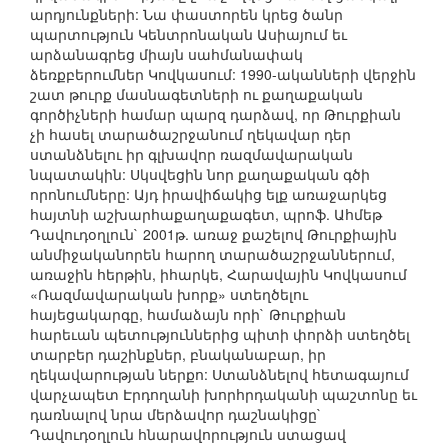
արդյունքների: Նա փաստորեն կրեց ծանր
պարտություն Կենտրոնական Ասիայում եւ
արձանագրեց միայն սահմանափակ
ձեռքբերումներ Կովկասում: 1990-ականների վերջին
շատ թուրք մասնագետների ու քաղաքական
գործիչների համար պարզ դարձավ, որ Թուրքիան
չի հասել տարածաշրջանում ղեկավար դեր
ստանձնելու իր գլխավոր ռազմավարական
նպատակին: Սկսվեցին նոր քաղաքական գծի
որոնումները: Այդ իրավիճակից ելք առաջարկեց
հայտնի աշխարհաքաղաքագետ, պրոֆ. Ահմեթ
Դավուդօղլուն` 2001թ. առաջ քաշելով Թուրքիային
անմիջականորեն հարող տարածաշրջաններում,
առաջին հերթին, իհարկե, Հարավային Կովկասում
«Ռազմավարական խորք» ստեղծելու
հայեցակարգը, համաձայն որի` Թուրքիան
հարեւան պետություններից պիտի փորձի ստեղծել
տարբեր դաշինքներ, բնականաբար, իր
ղեկավարության ներքո: Ստանձնելով հետագայում
վարչապետ Էրդողանի խորհրդականի պաշտոնը եւ
դառնալով նրա մերձավոր դաշնակիցը`
Դավուդօղլուն հնարավորություն ստացավ