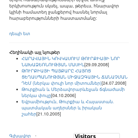
երկխոսություն սկսել, ապա, թերեւս, հնարավոր
կլինի համատեղ ջանքերով հասնել նորմալ
հարաբերությունների հաստատմանը:
դեպի ետ
Հեղինակի այլ նյութեր
ՀԱՐԱՎԱՅԻՆ ԿՈՎԿԱՍՈՒՄ ԹՈՒՐՔԻԱՅԻ ՆՈՐ
ՆԱԽԱՁԵՌՆՈՒԹՅԱՆ ՄԱՍԻՆ
[29.09.2008]
ԹՈՒՐՔԻԱՅԻ ՊԱՅՔԱՐԸ ՀԱՅՈՑ
ՑԵՂԱՍՊԱՆՈՒԹՅԱՆ ՄԻՋԱԶԳԱՅԻՆ ՃԱՆԱՉՄԱՆ
ԴԵՄ (ներկա փուլի նոր միտումներ)
[24.07.2008]
Թուրքիան և Մերձավորարևելյան ճգնաժամի
ներկա փուլը
[04.10.2006]
Եվրամիություն, Թուրքիա և Հայաստան.
պատմական աղերսներ և իրական
շահեր
[21.10.2005]
Գլխավոր
⋅