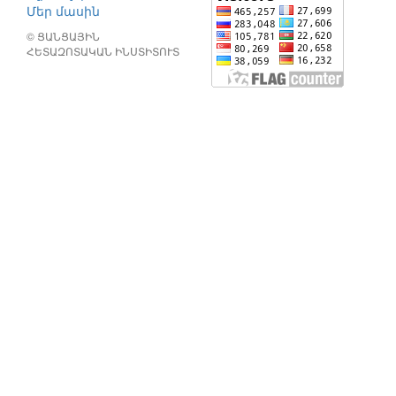
Մեր մասին
© ՑԱՆՑԱՅԻՆ
ՀԵՏԱԶՈՏԱԿԱՆ ԻՆՍՏԻՏՈՒՏ