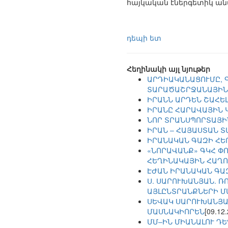
հայկական էներգետիկ ա
դեպի ետ
Հեղինակի այլ նյութեր
ԱՐԴԻԱԿԱՆԱՑՈՒՄԸ, 
ՏԱՐԱԾԱՇՐՋԱՆԱՅԻՆ
ԻՐԱՆՆ ԱՐԴԵՆ ՇԱՀԵԼ
ԻՐԱՆԸ ՀԱՐԱՎԱՅԻՆ 
ՆՈՐ ՏՐԱՆՍՊՈՐՏԱՅ
ԻՐԱՆ – ՀԱՅԱՍՏԱՆ 
ԻՐԱՆԱԿԱՆ ԳԱԶԻ ՀԵ
«ՆՈՐԱՎԱՆՔ» ԳԿՀ Փ
ՀԵՂԻՆԱԿԱՅԻՆ ՀԱՂՈ
ԷԺԱՆ ԻՐԱՆԱԿԱՆ ԳԱ
Ս. ՍԱՐՈՒԽԱՆՅԱՆ. Ռ
ԱՅԼԸՆՏՐԱՆՔՆԵՐԻ Մ
ՍԵՎԱԿ ՍԱՐՈՒԽԱՆՅԱ
ՄԱՍՆԱԿԻՈՐԵՆ
[09.12
ՄՄ–ԻՆ ՄԻԱՆԱԼՈՒ Դ