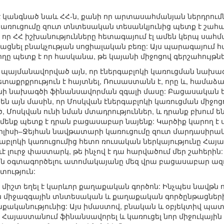
 է կանգնած նաև ՀՀ-ն, քանի որ արտասահմանյան ներդրու
 կառուցումը զուտ տնտեսական տեսանկյունից պետք է շահավ
, որ ՀՀ իշխանությունները հետագայում էլ ամեն կերպ սահ
մացնել բնակչության սոցիալական բեռը: Այս պարագայում
ը պետք է որ հասկանա, թե կայանի միջոցով գերշահույթն
 պայմանավորված այն, որ էներգաբլոկի կառուցման նախա
ետաքրքրություն է հայտնել, Ռուսաստանն է, որը և, համաձա
ի նախագծի ֆինանսավորման զգալի մասը: Բացասական եր
նեն այն մասին, որ Մոսկվան էներգաբլոկի կառուցման միջո
 Մոսկվան ունի նման մտադրություններ, և դրանք բխում ե
ւ մենք պետք է դրան բացասաբար նայենք: Կարծիք կարող է 
իլիսի–Ջեյհան նավթատարի կառուցումը զուտ մարդասիրական
գաբլոկի կառուցումից հետո ռուսական ներկայությունը Հայ
րևէ լուրջ փաստարկ, թե ինչով է դա հարվածում մեր շահերի
կվան օգտագործելու ատոմակայանը մեզ վրա բացասաբար ազդե
տություն:
միշտ եղել է կարևոր քաղաքական գործոն: Ինչպես նավթն ու
 միջազգային տնտեսական և քաղաքական գործընթացներից
ականությունից: Այս իմաստով, բնական և օբյեկտիվ պատ
 Հայաստանում ֆինանսավորել և կառուցել նոր միջուկային էն