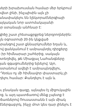
մների խրախուսման համար մեր երկրում
ետ լինի, ինչպիսին այն չի
մանափակելու են էլեկտրաէներգիայի
 հայկական նոր ատոմակայանի
եր ստանալն անհնար է:
գիծը շատ չհետաքրքրեց ներդրողներին:
յն օգոստոսի 20-ին կնքված
անգով շատ քննարկումներ եղան և,
ցով ցանկանում է ամրապնդել դիրքերը
ն իր հիմնարար շահերից, սակայն
ստեղծվել, թե Միացյալ Նահանգները
 զգացումներից ելնելով: Այո,
աստանում ավելի է ամրապնդվելու,
ն: Դեռևս ոչ մի հիմնավոր փաստարկ չի
լու համար: Քանդելու է այն և
 բնական գազը, այնպես էլ միջուկային
, և այդ պատճառով մենք չպետք է
ճառներով Ռուսաստանն է այն միակ
երգաբլոկ, ինչը մոտ կես դար լինելու է