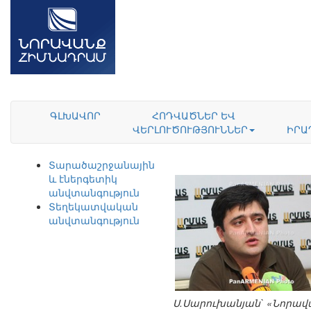
ԳԼԽԱՎՈՐ
ՀՈԴՎԱԾՆԵՐ ԵՎ
ՎԵՐԼՈՒԾՈՒԹՅՈՒՆՆԵՐ
ԻՐԱ
Տարածաշրջանային
և էներգետիկ
անվտանգություն
Տեղեկատվական
անվտանգություն
Ս.Սարուխանյան` «Նորավ