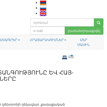
բաժանորդագրվել
ՄՍԱԳՐԵՐ
ՀՐԱՏԱՐԱԿՈՒՄՆԵՐ
ՄԵՐ
ՄԱՍԻՆ
ԱՆԳՈՒԹՅՈՒՆԸ ԵՎ ՀԱՅ-
ՆԵՐԸ
ի կենտրոնի ղեկավար, քաղաքական