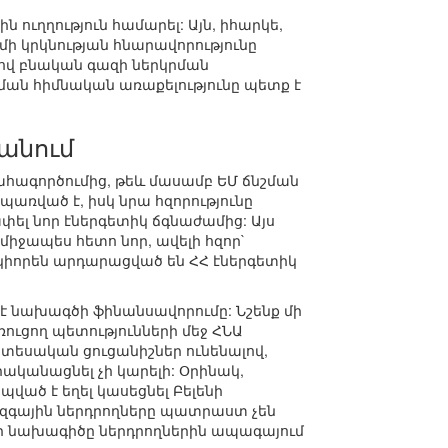
ուղղություն համարել: Այն, իհարկե,
մի կրկնության հնարավորությունը
լով բնական գազի ներկրման
ման հիմնական առաքելությունը պետք է
անում
շահագործումից, թեև մասամբ ԵՄ ճնշման
առված է, իսկ նրա հզորությունը
փել նոր էներգետիկ ճգնաժամից: Այս
միջապես հետո նոր, ավելի հզոր`
ակիորեն արդարացված են ՀՀ էներգետիկ
մ է նախագծի ֆինանսավորումը: Նշենք մի
ւցող պետությունների մեջ ՀՆԱ
նտեսական ցուցանիշներ ունենալով,
ականացնել չի կարելի: Օրինակ,
պված է եղել կասեցնել Բելենի
ազգային ներդրողները պատրաստ չեն
 որ նախագիծը ներդրողներին ապագայում