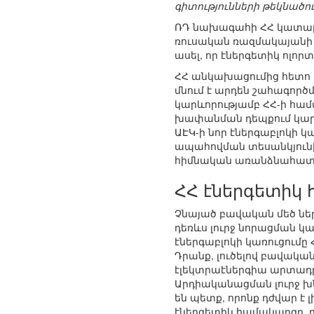
գիտությունների թեկնածո
ՌԴ նախագահի ՀՀ կատարա
ռուսական ռազմակայանի
ասել, որ էներգետիկ ոլո
ՀՀ անկախացումից հետո
մնում է արդեն շահագոր
կարևորությամբ ՀՀ-ի հ
խափանման դեպքում կարո
ԱԷԿ-ի նոր էներգաբլոկի 
ապահովման տեսանկյուն
հիմնական առանձնահատկու
ՀՀ էներգետիկ
Չնայած բավական մեծ ներ
դեռևս լուրջ նորացման կ
էներգաբլոկի կառուցում
Դրանք, լուծելով բավակա
էլեկտրաէներգիա արտադրո
Արդիականացման լուրջ խն
են պետք, որոնք դժվար է
էներգետիկ համակարգը, ը