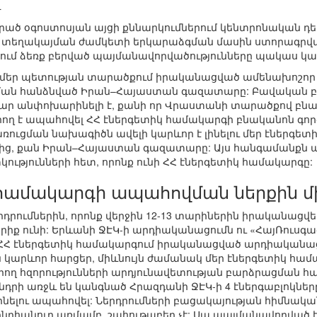
ւ
ծ օգոստոսյան այցի քննարկումներում կենտրոնական դեր
 տեղակայման ժամկետի երկարաձգման մասին ստորագրվա
րտում ձեռք բերված պայմանավորվածությունները պակաս կար
 մեր պետության տարածքում իրականացված ամենախոշոր
ծման հանձնված Իրան–Հայաստան գազատարը: Բավական բ
ամար անփոխարինելի է, քանի որ Վրաստանի տարածքով 
ղ է ապահովել ՀՀ էներգետիկ համակարգի բնականոն գործո
կառուցման նախագիծն ավելի կարևոր է լինելու մեր էներգե
ից, քան Իրան–Հայաստան գազատարը: Այս հանգամանքն ա
թյունների հետ, որոնք ունի ՀՀ էներգետիկ համակարգը:
 համակարգի ապահովման ներքին մ
դրումներին, որոնք վերջին 12-13 տարիներին իրականացվել
արիք ունի: Երևանի ՋԷԿ-ի արդիականացումն ու «ՀայՌուսգա
ը ՀՀ էներգետիկ համակարգում իրականացված արդիականա
ն կարևոր հարցեր, միևնույն ժամանակ մեր էներգետիկ հա
ղ հզորությունների արդյունավետության բարձրացման հարց
դրի առջև են կանգնած Հրազդանի ՋԷԿ-ի 4 էներգաբլոկները
 լինելու ապահովել: Ներդրումների բացակայության հիմնա
նդհանուր առմամբ, շահութաբեր չէ: Սա պայմանավորված 