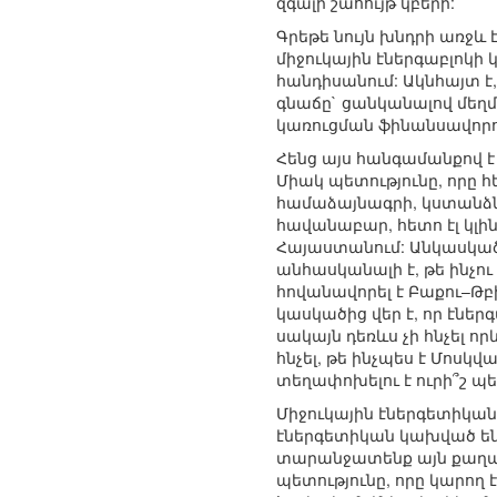
զգալի շահույթ կբերի:
Գրեթե նույն խնդրի առջև
միջուկային էներգաբլոկի
հանդիսանում: Ակնհայտ է
գնաճը` ցանկանալով մեղ
կառուցման ֆինանսավորող
Հենց այս հանգամանքով է
Միակ պետությունը, որը հ
համաձայնագրի, կստանձն
հավանաբար, հետո էլ կլի
Հայաստանում: Անկասկած,
անհասկանալի է, թե ինչո
հովանավորել է Բաքու–Թբ
կասկածից վեր է, որ էներ
սակայն դեռևս չի հնչել ո
հնչել, թե ինչպես է Մոս
տեղափոխելու է ուրի՞շ պե
Միջուկային էներգետիկան 
էներգետիկան կախված են
տարանջատենք այն քաղաք
պետությունը, որը կարող է