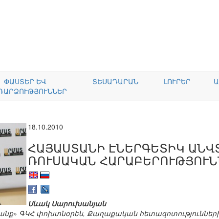
ՓԱՍՏԵՐ ԵՎ
ՏԵՍԱԴԱՐԱՆ
ԼՈՒՐԵՐ
Ա
ԴԱՐՁՈՒԹՅՈՒՆՆԵՐ
18.10.2010
ՀԱՅԱՍՏԱՆԻ ԷՆԵՐԳԵՏԻԿ ԱՆՎՏ
ՌՈՒՍԱԿԱՆ ՀԱՐԱԲԵՐՈՒԹՅՈՒՆ
Սևակ Սարուխանյան
անք» ԳԿՀ փոխտնօրեն, Քաղաքական հետազոտություններ