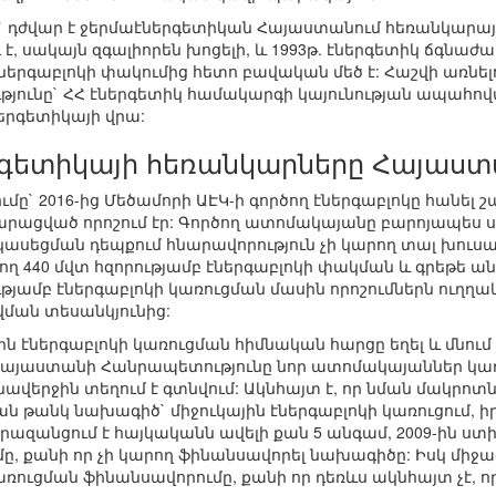
` դժվար է ջերմաէներգետիկան Հայաստանում հեռանկարային 
, սակայն զգալիորեն խոցելի, և 1993թ. էներգետիկ ճգնաժա
էներգաբլոկի փակումից հետո բավական մեծ է: Հաշվի առնե
թյունը` ՀՀ էներգետիկ համակարգի կայունության ապահով
ներգետիկայի վրա:
րգետիկայի հեռանկարները Հայաստ
մը` 2016-ից Մեծամորի ԱԷԿ-ի գործող էներգաբլոկը հանել 
դարացված որոշում էր: Գործող ատոմակայանը բարոյապես սպ
ասեցման դեպքում հնարավորություն չի կարող տալ խուսա
ող 440 մվտ հզորությամբ էներգաբլոկի փակման և գրեթե ան
ւթյամբ էներգաբլոկի կառուցման մասին որոշումներն ուղղ
ման տեսանկյունից:
ին էներգաբլոկի կառուցման հիմնական հարցը եղել և մնու
Հայաստանի Հանրապետությունը նոր ատոմակայաններ կառո
վերջին տեղում է գտնվում: Ակնհայտ է, որ նման մակրոտ
ն թանկ նախագիծ` միջուկային էներգաբլոկի կառուցում, իր
երազանցում է հայկականն ավելի քան 5 անգամ, 2009-ին ստի
ը, քանի որ չի կարող ֆինանսավորել նախագիծը: Իսկ միջ
առուցման ֆինանսավորումը, քանի որ դեռևս ակնհայտ չէ,