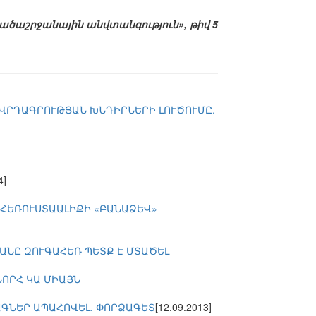
ածաշրջանային անվտանգություն», թիվ 5
ՈՎՐԴԱԳՐՈՒԹՅԱՆ ԽՆԴԻՐՆԵՐԻ ԼՈՒԾՈՒՄԸ.
4]
 ՀԵՌՈՒՍՏԱԱԼԻՔԻ «ԲԱՆԱՁԵՎ»
ՄԱՆԸ ԶՈՒԳԱՀԵՌ ՊԵՏՔ Է ՄՏԱԾԵԼ
ՆՈՐՀ ԿԱ ՄԻԱՅՆ
ԱԳՆԵՐ ԱՊԱՀՈՎԵԼ. ՓՈՐՁԱԳԵՏ
[12.09.2013]