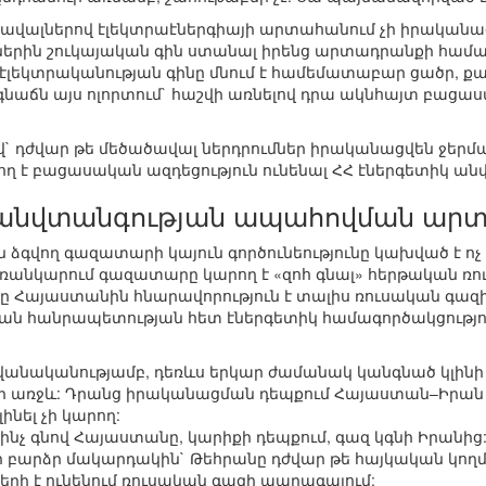
ավալներով էլեկտրաէներգիայի արտահանում չի իրականացվո
երին շուկայական գին ստանալ իրենց արտադրանքի համա
 էլեկտրականության գինը մնում է համեմատաբար ցածր, քա
նաճն այս ոլորտում` հաշվի առնելով դրա ակնհայտ բացա
ով` դժվար թե մեծածավալ ներդրումներ իրականացվեն ջերմ
 է բացասական ազդեցություն ունենալ ՀՀ էներգետիկ ան
 անվտանգության ապահովման արտ
գվող գազատարի կայուն գործունեությունը կախված է ոչ 
եռանկարում գազատարը կարող է «զոհ գնալ» հերթական ռո
ը Հայաստանին հնարավորություն է տալիս ռուսական գազ
կան հանրապետության հետ էներգետիկ համագործակցություն
վանականությամբ, դեռևս երկար ժամանակ կանգնած կլին
ի առջև: Դրանց իրականացման դեպքում Հայաստան–Իրան 
ինել չի կարող:
 ինչ գնով Հայաստանը, կարիքի դեպքում, գազ կգնի Իրանի
ի բարձր մակարդակին` Թեհրանը դժվար թե հայկական կողմ
եղի է ունենում ռուսական գազի պարագայում: