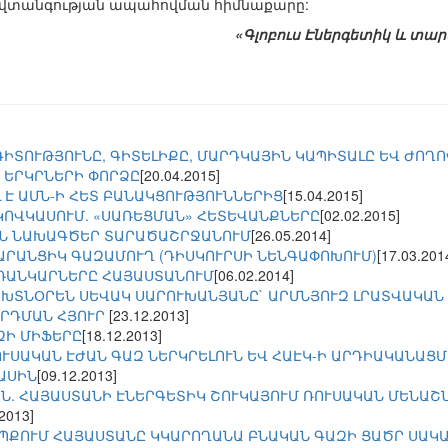
նվտանգության ապահովման հիմնաքարը:
«Գլոբուս Էներգետիկ և տար
ԳԻՏՈՒԹՅՈՒՆԸ, ԳԻՏԵԼԻՔԸ, ՄԱՐԴԿԱՅԻՆ ԿԱՊԻՏԱԼԸ ԵՎ ԺՈՂ
 ԵՐԿՐՆԵՐԻ ՓՈՐՁԸ
[20.04.2015]
 Է ԱՄՆ-Ի ՀԵՏ ԲԱՆԱԿՑՈՒԹՅՈՒՆՆԵՐԻՑ
[15.04.2015]
ԿՈՎԿԱՍՈՒՄ. «ՍԱՌԵՑՄԱՆ» ՀԵՏԵՎԱՆՔՆԵՐԸ
[02.02.2015]
ԻՆ ՆԱԽԱԳԾԵՐ ՏԱՐԱԾԱՇՐՋԱՆՈՒՄ
[26.05.2014]
ՏԱՐԱՆՑԻԿ ԳԱԶԱՄՈՒՂ (ԴԻՍԿՈՒՐՍԻ ՆԵՆԳԱՓՈԽՈՒՄ)
[17.03.201
ՌԱՆԿԱՐՆԵՐԸ ՀԱՅԱՍՏԱՆՈՒՄ
[06.02.2014]
ՈԽՏՆՕՐԵՆ ՍԵՎԱԿ ՍԱՐՈՒԽԱՆՅԱՆԸ` ԱՐՄՆՅՈՒԶ ԼՐԱՏՎԱԿԱՆ
ՐԴՄԱՆ ՀՅՈՒՐ
[23.12.2013]
ԶԻ ՄԻՖԵՐԸ
[18.12.2013]
ՈՒՍԱԿԱՆ ԷԺԱՆ ԳԱԶ ՆԵՐԿՐԵԼՈՒՆ ԵՎ ՀԱԷԿ-Ի ԱՐԴԻԱԿԱՆԱՑ
ԱՍԻՆ
[09.12.2013]
Ն. ՀԱՅԱՍՏԱՆԻ ԷՆԵՐԳԵՏԻԿ ՇՈՒԿԱՅՈՒՄ ՌՈՒՍԱԿԱՆ ՄԵՆԱՇ
.2013]
ԵՊՔՈՒՄ ՀԱՅԱՍՏԱՆԸ ԿԿԱՐՈՂԱՆԱ ԲՆԱԿԱՆ ԳԱԶԻ ՑԱԾՐ ՍԱԿ