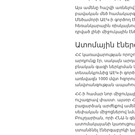
Այս ամենը հաշվի առնելով
բավական մեծ համակարգ է
Մեծամորի ԱԷԿ-ի գործող 
հեռանկարային ռիսկայնու
դրված լինի միջուկային է
Ատոմային էնե
ՀՀ կառավարության որոշու
արդյունք էր, սակայն ար
բնական գազի ներկրման կ
տեսանկյունից ԱԷԿ-ի գործ
առնվազն 1000 մվտ հզորո
անվտանգության ապահով
ՀՀ-ի համար նոր միջուկայ
ուշագրավ փաստ. այսօր 
բացարձակ արժեքով ամենա
սեփական միջոցներով նմա
Բուլղարիան, որի ՀՆԱ-ն գ
ատոմակայանի կառուցում
ստանձնել էներգաբլոկի կ