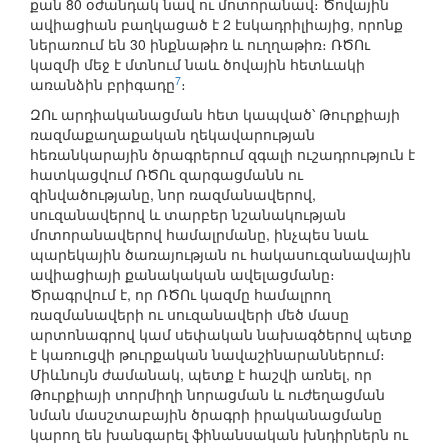
քան 80 օժանդակ նավ ու մոտորանավ։ Ծովային
ավիացիան բաղկացած է 2 էսկադրիլիայից, որոնք
ներառում են 30 ինքնաթիռ և ուղղաթիռ։ ՌԾՈւ
կազմի մեջ է մտնում նաև ծովային հետևակի
7
առանձին բրիգադը
։
ԶՈւ արդիականացման հետ կապված՝ Թուրքիայի
ռազմաքաղաքական ղեկավարության
հեռանկարային ծրագրերում զգալի ուշադրություն է
հատկացվում ՌԾՈւ զարգացմանն ու
զինվածությանը, նոր ռազմանավերով,
սուզանավերով և տարբեր նշանակության
մոտորանավերով համալրմանը, ինչպես նաև
պարեկային ծառայության ու հակասուզանավային
ավիացիայի քանակական ավելացմանը։
Ծրագրվում է, որ ՌԾՈւ կազմը համալրող
ռազմանավերի ու սուզանավերի մեծ մասը
արտոնագրով կամ սեփական նախագծերով պետք
է կառուցվի թուրքական նավաշինարաններում։
Միևնույն ժամանակ, պետք է հաշվի առնել, որ
Թուրքիայի տորմիղի նորացման և ուժեղացման
նման մասշտաբային ծրագրի իրականացմանը
կարող են խանգարել ֆինանսական խնդիրներն ու