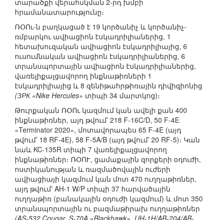
տարածքի վերահսկման 2-րդ խմբի
հրամանատարությունը։
ՌՕՈւ-ն բաղկացած է 19 կործանիչ և կործանիչ-
ռմբարկու ավիացիոն էսկադրիլիաներից, 1
հետախուզական ավիացիոն էսկադրիլիայից, 6
ուսումնական ավիացիոն էսկադրիլիաներից, 6
տրանսպորտային ավիացիոն էսկադրիլիաներից,
վառելիքալցավորող ինքնաթիռների 1
էսկադրիլիայից և 8 զենիթահրթիռային դիվիզիոնից
(ЗРК «Nike Hercules»
տիպի 34 մարտկոց)։
Թուրքական ՌՕՈւ կազմում կան ավելի քան 400
ինքնաթիռներ, այդ թվում՝ 218 F-16C/D, 50 F-4E
«Terminator 2020», մոտավորապես 65 F-4E (այդ
թվում՝ 18 RF-4E), 58 F-5A/B (այդ թվում՝ 20 RF-5)։ Կան
նաև KC-135R տիպի 7 վառելիքալցավորող
ինքնաթիռներ։ ՌՕՈՒ, ցամաքային զորքերի օդուժի,
ոստիկանության և ռազմածովային ուժերի
ավիացիայի կազմում կան մոտ 470 ուղղաթիռներ,
այդ թվում՝ AH-1 W/P տիպի 37 հարվածային
ուղղաթիռ (բանակային օդուժի կազմում) և մոտ 350
տրանսպորտային ու բազմաթիրախ ուղղաթիռներ
(AS-532 Cougar, S-70A «Blackhawk», UH-1H/AB-204/AB-