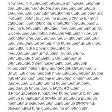
Թուրքիայի Հանրապետության գոյության ամբողջ
ժամանակահատվածում ամենաարմատական
զինվորական բարեփոխումներով նախատեսվում է
լուծարել երկու դաշտային բանակ (3-րդը և 4-րդը՝
Էգեյանը), ստեղծել երեք զինուժերի (ցամաքային,
օդային և ծովային) միացյալ հրամանատարություն
և վերակազմավորել ներկայիս Գլխավոր շտաբը՝
ստեղծելով համապատասխան «կենտրոնական»
կամ միավորված շտաբ, որի ենթակայության տակ
կգտնվեն ԹԶՈւ բոլոր տեսակների
հրամանատարությունները։ Ստամբուլում
տեղակայված առաջին և Մալաթիայում
տեղակայված 2-րդ դաշտային բանակների
շտաբների հենքի վրա կստեղծվեն Արևմտյան և
Արևելյան զորախմբերի հրամանատարությունները,
իսկ Թուրքիայի ամբողջ տարածքը՝ զինվորական-
վարչական և օպերատիվ նկատառումներով,
կբաժանվի երկու մասի։ ԹԶՈւ ԳՇ պետ
Յ.Բույուքանիթի խոսքերով՝ ենթադրվում է, որ այս
ամենի արդյունքում 2014թ. թուրքական բանակի
ընդհանուր թվաքանակը կկրճատվի 20-30%-ով։
Ենթադրվում է, որ ցամաքային զորքերի նոր