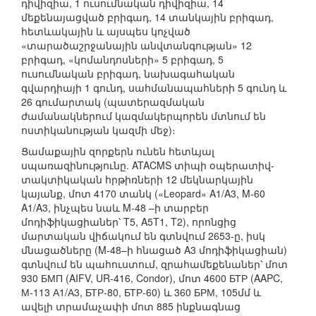
դիվիզիա, 1 ուսումնական դիվիզիա, 14
մեքենայացված բրիգադ, 14 տանկային բրիգադ,
հետևակային և այսպես կոչված
«տարածաշրջանային անվտանգության» 12
բրիգադ, «կոմանդոսների» 5 բրիգադ, 5
ուսումնական բրիգադ, նախագահական
գվարդիայի 1 գունդ, սահմանապահների 5 գունդ և
26 գումարտակ (պատերազմական
ժամանակներում կազմակերպորեն մտնում են
ոստիկանության կազմի մեջ)։
Ցամաքային զորքերն ունեն հետևյալ
սպառազինությունը. ATACMS տիպի օպերատիվ-
տակտիկական հրթիռների 12 մեկնարկային
կայանք, մոտ 4170 տանկ («Leopard» A1/A3, M-60
A1/A3, ինչպես նաև M-48 –ի տարբեր
մոդիֆիկացիաներ՝ T5, A5T1, T2), որոնցից
մարտական վիճակում են գտնվում 2653-ը, իսկ
մնացածները (M-48–ի հնացած A3 մոդիֆիկացիան)
գտնվում են պահուստում, զրահամեքենաներ՝ մոտ
930 БМП (AIFV, UR-416, Condor), մոտ 4600 БТР (AAPC,
М-113 А1/А3, БТР-80, БТР-60) և 360 БРМ, 105մմ և
ավելի տրամաչափի մոտ 885 ինքնագնաց