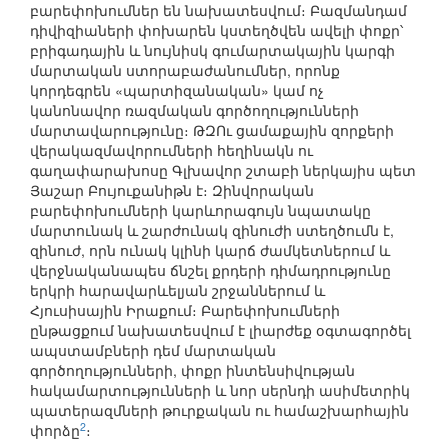
բարեփոխումներ են նախատեսվում։ Բազմանդամ
դիվիզիաների փոխարեն կստեղծվեն ավելի փոքր՝
բրիգադային և նույնիսկ գումարտակային կարգի
մարտական ստորաբաժանումներ, որոնք
կորդեգրեն «պարտիզանական» կամ ոչ
կանոնավոր ռազմական գործողությունների
մարտավարությունը։ ԹԶՈւ ցամաքային զորքերի
վերակազմավորումների հեղինակն ու
գաղափարախոսը Գլխավոր շտաբի ներկայիս պետ
Յաշար Բույուքանիթն է։ Զինվորական
բարեփոխումների կարևորագույն նպատակը
մարտունակ և շարժունակ զինուժի ստեղծումն է,
զինուժ, որն ունակ կլինի կարճ ժամկետներում և
վերջնականապես ճնշել քրդերի դիմադրությունը
երկրի հարավարևելյան շրջաններում և
Հյուսիսային Իրաքում։ Բարեփոխումների
ընթացքում նախատեսվում է լիարժեք օգտագործել
ապստամբների դեմ մարտական
գործողությունների, փոքր ինտենսիվության
հակամարտությունների և նոր սերնդի ասիմետրիկ
պատերազմների թուրքական ու համաշխարհային
2
փորձը
։