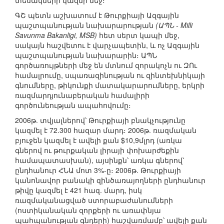
տեսակների կազմի մեջ։
ԳՇ պետն աշխատում է Թուրքիայի Ազգային
պաշտպանության նախարարության
(ԱՊՆ - Milli
Savunma Bakanligi, MSB)
հետ սերտ կապի մեջ,
սակայն հաշվետու է վարչապետին, և ոչ Ազգային
պաշտպանության նախարարին։ ԱՊՆ
գործառույթների մեջ են մտնում զորակոչն ու ԶՈւ
համալրումը, սպառազինության ու զինտեխնիկայի
գնումները, թիկունքի մատակարարումները, երկրի
ռազմարդյունաբերական համալիրի
գործունեության ապահովումը։
2006թ. տվյալներով՝ Թուրքիայի բնակչությունը
կազմել է 72.300 հազար մարդ։ 2006թ. ռազմական
բյուջեն կազմել է ավելի քան $10,9մլրդ (առկա
գներով ու թուրքական լիրայի փոխարժեքին
համապատասխան), այսինքն՝ առկա գներով՝
ընդհանուր ՀՆԱ մոտ 3%-ը։ 2006թ. Թուրքիայի
կանոնավոր բանակի զինծառայողների ընդհանուր
թիվը կազմել է 421 հազ. մարդ, իսկ
ռազմականացված ստորաբաժանումների
(ոստիկանական զորքերի ու առափնյա
պահպանության գնդերի) հաշվառմամբ՝ ավելի քան