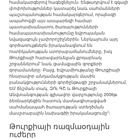
համակարգերով հագեցնելուն։ Ենթադրվում է զգալի
փոփոխություններ կատարել նաև սահմանների
պաշտպանության համակարգերում, որպեսզի
ապահովվի այս ասպարեզի համար
պատասխանատու ծառայությունների
համապատասխանությունը եվրոպական
նվազագույն չափորոշիչներին։ Ներկայումս այդ
գործառույթներն իրականացնում են
ոստիկանության ստորաբաժանումները, իսկ
Թուրքիայի հարավարևելյան քրդաբնակ
շրջաններում՝ նաև ցամաքային զորքերի
զորամասերը։ Բայց, Եվրամիությանը Թուրքիայի
հնարավոր անդամակցության մասին
բանակցությունների գործընթացի շրջանակներում,
ԵՄ ճնշման տակ, ԶՈւ ԳՇ և Թուրքիայի
Անվտանգության գլխավոր վարչությունը 2006թ.
ձեռնարկեցին հատուկ մասնագիտացված
սահմանապահ ծառայության ստեղծման
4
մասշտաբային նախագծի իրականացումը
։
Թուրքիայի ռազմաօդային
ուժերը