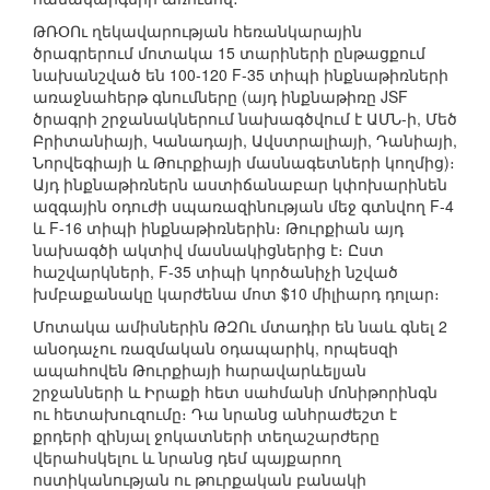
ԹՌՕՈւ ղեկավարության հեռանկարային
ծրագրերում մոտակա 15 տարիների ընթացքում
նախանշված են 100-120 F-35 տիպի ինքնաթիռների
առաջնահերթ գնումները (այդ ինքնաթիռը JSF
ծրագրի շրջանակներում նախագծվում է ԱՄՆ-ի, Մեծ
Բրիտանիայի, Կանադայի, Ավստրալիայի, Դանիայի,
Նորվեգիայի և Թուրքիայի մասնագետների կողմից)։
Այդ ինքնաթիռներն աստիճանաբար կփոխարինեն
ազգային օդուժի սպառազինության մեջ գտնվող F-4
և F-16 տիպի ինքնաթիռներին։ Թուրքիան այդ
նախագծի ակտիվ մասնակիցներից է։ Ըստ
հաշվարկների, F-35 տիպի կործանիչի նշված
խմբաքանակը կարժենա մոտ $10 միլիարդ դոլար։
Մոտակա ամիսներին ԹԶՈւ մտադիր են նաև գնել 2
անօդաչու ռազմական օդապարիկ, որպեսզի
ապահովեն Թուրքիայի հարավարևելյան
շրջանների և Իրաքի հետ սահմանի մոնիթորինգն
ու հետախուզումը։ Դա նրանց անհրաժեշտ է
քրդերի զինյալ ջոկատների տեղաշարժերը
վերահսկելու և նրանց դեմ պայքարող
ոստիկանության ու թուրքական բանակի