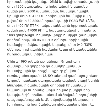
հրետանային կայանք, 105մմ և ավելի տրամաչափի
մոտ 1300 քարշակային հրետանային կայանք,
ավելի քան 2000 ականանետ, համազարկային
կրակի մոտ 164 РСЗО հրթիռային համալիր (այդ
թվում՝ մոտ 30 320մմ տրամաչափի РСЗО WS-1A/B),
մոտ 1400 ПУ ПТРК հակատանկային հրթիռակայան,
ավելի քան 47000 РПГ և հակատանկային հրանոթ,
1660 զենիթային հրանոթ, փոքր ու միջին շառավղով
գործունեության 96 ПУ ЗРК զենիթահրթիռային
համալիրի մեկնարկային կայանք, մոտ 940 ПЗРК
զենիթահրթիռային համալիր և այլ զինատեսակներ
ու ռազմական տեխնիկա։
Մինչև 1990-ական թթ. սկիզբը Թուրքիայի
ցամաքային զորքերի կազմակերպական-
հաստիքային կառույցն աչքի էր ընկնում
ուռճացածությամբ։ ՆԱՏՕ անդամ դառնալուց հետո
և դրան հետևած սառըպատերազմյան տարիներին
Թուրքիայի ցամաքային զորքերի հիմնական
նպատակն ու դրանց առջև դրված խնդիրները
կապված էին հիմնականում սևծովյան նեղուցների
պաշտպանության և Անդրկովկասից հնարավոր
խորհրդային հարձակմանը դիմակայելու հետ, և,