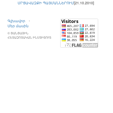
ՄՐՑԱՎԱԶՔԻ ՊԱՅՄԱՆՆԵՐՈՒՄ
[21.10.2010]
Գլխավոր
⋅
Մեր մասին
© ՑԱՆՑԱՅԻՆ
ՀԵՏԱԶՈՏԱԿԱՆ ԻՆՍՏԻՏՈՒՏ