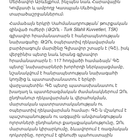
Մերձավոր Արևելքում, ինչպես նաև Հարավային
Կովկասի և ամբողջ Կասպյան-Սևծովյան
տարածաշրջաններում։
Համաձայն երկրի Սահմանադրության՝ թուրքական
զինված ուժերի
(ԹԶՈւ - Turk Silahli Kuvvetleri, TSK)
գլխավոր հրամանատարն է հանրապետության
նախագահը։ ԹԶՈւ օպերատիվ ղեկավարման
բարձրագույն մարմինը Գլխավոր շտաբն է (ԳՇ), իսկ
վերջինիս պետը նաև նրանց գլխավոր
հրամանատարն է։ 117 հոդվածի համաձայն՝ ԳՇ
պետը՝ նախարարների խորհրդի ներկայացմամբ,
նշանակվում է հանրապետության նախագահի
կողմից և պատասխանատու է երկրի
վարչապետին։ ԳՇ պետը պատասխանատու է
խաղաղ և պատերազմական ժամանակներում ԶՈւ
ընդհանուր ղեկավարման և վերահսկման,
մարտական պատրաստականության ու
օպերատիվ ղեկավարման համար։ ԳՇ-ն մշակում է
պաշտպանության ու ազգային անվտանգության
ոլորտների ընդհանուր քաղաքականությունը, ԶՈւ
մարտական կիրարկումը, ձևավորում է ռազմական
դոկտրինը, որոշում է զինուժի պահուստային