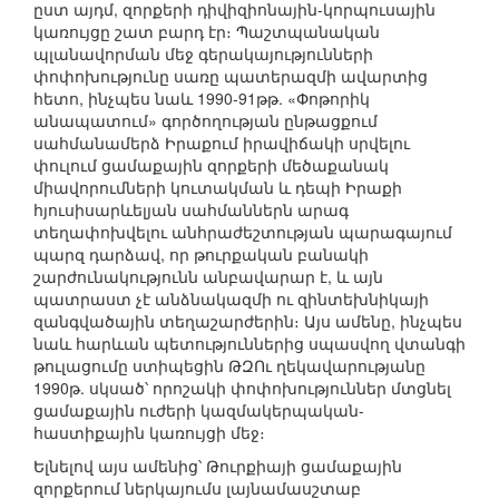
ըստ այդմ, զորքերի դիվիզիոնային-կորպուսային
կառույցը շատ բարդ էր։ Պաշտպանական
պլանավորման մեջ գերակայությունների
փոփոխությունը սառը պատերազմի ավարտից
հետո, ինչպես նաև 1990-91թթ. «Փոթորիկ
անապատում» գործողության ընթացքում
սահմանամերձ Իրաքում իրավիճակի սրվելու
փուլում ցամաքային զորքերի մեծաքանակ
միավորումների կուտակման և դեպի Իրաքի
հյուսիսարևելյան սահմաններն արագ
տեղափոխվելու անհրաժեշտության պարագայում
պարզ դարձավ, որ թուրքական բանակի
շարժունակությունն անբավարար է, և այն
պատրաստ չէ անձնակազմի ու զինտեխնիկայի
զանգվածային տեղաշարժերին։ Այս ամենը, ինչպես
նաև հարևան պետություններից սպասվող վտանգի
թուլացումը ստիպեցին ԹԶՈւ ղեկավարությանը
1990թ. սկսած՝ որոշակի փոփոխություններ մտցնել
ցամաքային ուժերի կազմակերպական-
հաստիքային կառույցի մեջ։
Ելնելով այս ամենից՝ Թուրքիայի ցամաքային
զորքերում ներկայումս լայնամասշտաբ