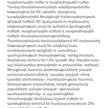
ռազմաօդային ուժեր և ռազմածովային ուժեր։
Դրանց հրամանատարներն անմիջականորեն
ենթարկվում են ԳՇ պետին։ Այսպիսով,
կազմակերպորեն Թուրքիայի Հանրապետության
զինված ուժերի ԳՇ վարչական ու օպերատիվ
ենթակայության տակ են գտնվում ցամաքային
ուժերի, ռազմաօդային ուժերի և ռազմածովային
ուժերի հրամանատարությունները։
Պատերազմական ժամանակներում ԳՇ օպերատիվ
ենթակայության տակ են անցնում նաև
ոստիկանական զորքերն ու առափնյա
պահպանության ծառայությունը, որոնք խաղաղ
ժամանակ մտնում են ՆԳՆ կազմի մեջ, ինչպես նաև
այլ նմանատիպ զորագնդեր ու ջոկատներ, օրինակ՝
Թուրքիայի հատուկ գործողությունների շտաբի
ստորաբաժանումները՝ այսպես կոչված «մուգ
կարմիր բերետները», ոստիկանության հատուկ
ծառայության ջոկատները, երկրի քրդաբնակ
շրջանների այսպես կոչված «գյուղական
պահպանությունը» և այլ կառույցներ։
Զորահավաքի ժամանակ նշված ուժերն ու
կառույցները մտնում են համապատասխան ԶՈւ