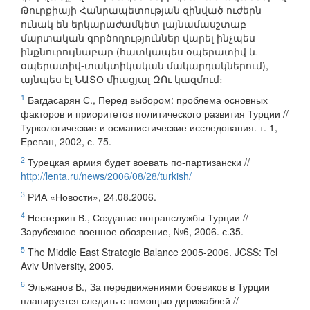
Թուրքիայի Հանրապետության զինված ուժերն
ունակ են երկարաժամկետ լայնամասշտաբ
մարտական գործողություններ վարել ինչպես
ինքնուրույնաբար (հատկապես օպերատիվ և
օպերատիվ-տակտիկական մակարդակներում),
այնպես էլ ՆԱՏՕ միացյալ ԶՈւ կազմում։
1
Багдасарян С., Перед выбором: проблема основных
факторов и приоритетов политического развития Турции //
Туркологические и османистические исследования. т. 1,
Ереван, 2002, с. 75.
2
Турецкая армия будет воевать по-партизански //
http://lenta.ru/news/2006/08/28/turkish/
3
РИА «Новости», 24.08.2006.
4
Нестеркин В., Создание погранслужбы Турции //
Зарубежное военное обозрение, №6, 2006. с.35.
5
The Middle East Strategic Balance 2005-2006. JCSS: Tel
Aviv University, 2005.
6
Эльжанов В., За передвижениями боевиков в Турции
планируется следить с помощью дирижаблей //