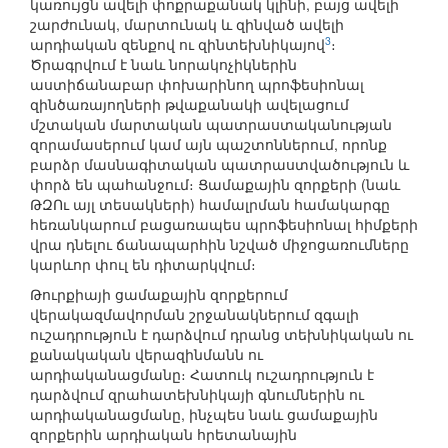
կառույցն ավելի փոքրաքանակ կլինի, բայց ավելի
շարժունակ, մարտունակ և զինված ավելի
3
արդիական զենքով ու զինտեխնիկայով
։
Ծրագրվում է նաև նորակոչիկներին
աստիճանաբար փոխարինող պրոֆեսիոնալ
զինծառայողների թվաքանակի ավելացում
մշտական մարտական պատրաստականության
զորամասերում կամ այն պաշտոններում, որոնք
բարձր մասնագիտական պատրաստվածություն և
փորձ են պահանջում։ Ցամաքային զորքերի (նաև
ԹԶՈւ այլ տեսակների) համալրման համակարգը
հեռանկարում բացառապես պրոֆեսիոնալ հիմքերի
վրա դնելու ճանապարհին նշված միջոցառումները
կարևոր փուլ են դիտարկվում։
Թուրքիայի ցամաքային զորքերում
վերակազմավորման շրջանակներում զգալի
ուշադրություն է դարձվում դրանց տեխնիկական ու
քանակական վերազինմանն ու
արդիականացմանը։ Հատուկ ուշադրություն է
դարձվում զրահատեխնիկայի գնումներին ու
արդիականացմանը, ինչպես նաև ցամաքային
զորքերին արդիական հրետանային