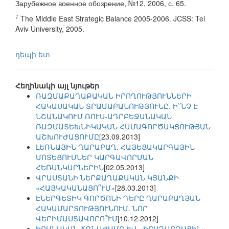
Зарубежное военное обозрение, №12, 2006, с. 65.
7
The Middle East Strategic Balance 2005-2006. JCSS: Tel
Aviv University, 2005.
դեպի ետ
Հեղինակի այլ նյութեր
ՌԱԶՄԱՔԱՂԱՔԱԿԱՆ ԻՐՈՂՈՒԹՅՈՒՆՆԵՐԻ
ՀԱԿԱՍԱԿԱՆ ՏՐԱՄԱԲԱՆՈՒԹՅՈՒՆԸ. Ի՞ՆՉ Է
ՆՇԱՆԱԿՈՒՄ ՌՈՒՍ-ԱԴՐԲԵՋԱՆԱԿԱՆ
ՌԱԶՄԱՏԵԽՆԻԿԱԿԱՆ ՀԱՄԱԳՈՐԾԱԿՑՈՒԹՅԱՆ
ԱՇԽՈՒԺԱՑՈՒՄԸ
[23.09.2013]
ԼԵՌՆԱՅԻՆ ՂԱՐԱԲԱՂ. ՀԱՅԵՑԱԿԱՐԳԱՅԻՆ
ՄՈՏԵՑՈՒՄՆԵՐ ԿԱՐԳԱՎՈՐՄԱՆ
ՀԵՌԱՆԿԱՐՆԵՐԻՆ
[02.05.2013]
ՎՐԱՍՏԱՆԻ ՆԵՐՔԱՂԱՔԱԿԱՆ ԿՅԱՆՔԻ
«ՀԱՅԿԱԿԱՆԱՑՈ՞ՒՄ»
[28.03.2013]
ԷՆԵՐԳԵՏԻԿ ԳՈՐԾՈՆԻ ԴԵՐԸ ՂԱՐԱԲԱՂՅԱՆ
ՀԱԿԱՄԱՐՏՈՒԹՅՈՒՆՈՒՄ. ՆՈՐ
ՎԵՐԻՄԱՍՏԱՎՈՐՈ՞ՒՄ
[10.12.2012]
ԻՐԱՆԱԿԱՆ ՃԳՆԱԺԱՄԸ ԵՎ «ԻՐԱԴԱՐՁԱՅԻՆ»