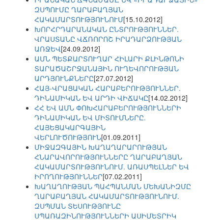
ԶՍՊՈՒՄԸ ՂԱՐԱԲԱՂՅԱՆ
ՀԱԿԱՄԱՐՏՈՒԹՅՈՒՆՈՒՄ
[15.10.2012]
ԽՈՐՀՐԴԱՐԱՆԱԿԱՆ ԸՆՏՐՈՒԹՅՈՒՆՆԵՐ.
ՎՐԱՍՏԱՆԸ ՎՃՌՈՐՈՇ ԻՐԱԴԱՐՁՈՒԹՅԱՆ
ԱՌՋԵՎ
[24.09.2012]
ԱՄՆ ՊԵՏՔԱՐՏՈՒՂԱՐ ՀԻԼԱՐԻ ՔԼԻՆԹՈՆԻ
ՏԱՐԱԾԱՇՐՋԱՆԱՅԻՆ ՈՒՂԵՎՈՐՈՒԹՅԱՆ
ԱՐԴՅՈՒՆՔՆԵՐԸ
[27.07.2012]
ՀԱՅ-ՎՐԱՑԱԿԱՆ ՀԱՐԱԲԵՐՈՒԹՅՈՒՆՆԵՐ.
ԴԻՆԱՄԻԿԱՆ ԵՎ ԱՐԴԻ ՎԻՃԱԿԸ
[14.02.2012]
ՀՀ ԵՎ ԱՄՆ ՓՈԽՀԱՐԱԲԵՐՈՒԹՅՈՒՆՆԵՐԻ
ԴԻՆԱՄԻԿԱՆ ԵՎ ՄԻՏՈՒՄՆԵՐԸ.
ՀԱՅԵՑԱԿԱՐԳԱՅԻՆ
ՎԵՐԼՈՒԾՈՒԹՅՈՒՆ
[01.09.2011]
ՄԻՋԱԶԳԱՅԻՆ ԽԱՂԱՂԱՐԱՐՈՒԹՅԱՆ
ՀՆԱՐԱՎՈՐՈՒԹՅՈՒՆՆԵՐԸ ՂԱՐԱԲԱՂՅԱՆ
ՀԱԿԱՄԱՐՏՈՒԹՅՈՒՆՈՒՄ. ԱՌԱՍՊԵԼՆԵՐ ԵՎ
ԻՐՈՂՈՒԹՅՈՒՆՆԵՐ
[07.02.2011]
ԽԱՂԱՂՈՒԹՅԱՆ ՊԱՀՊԱՆՄԱՆ ՄԵԽԱՆԻԶՄԸ
ՂԱՐԱԲԱՂՅԱՆ ՀԱԿԱՄԱՐՏՈՒԹՅՈՒՆՈՒՄ.
ԶՍՊՄԱՆ ՏԵՍՈՒԹՅՈՒՆԸ
ՍՊԱՌԱԶԻՆՈՒԹՅՈՒՆՆԵՐԻ ԱՍԻՄԵՏՐԻԿ