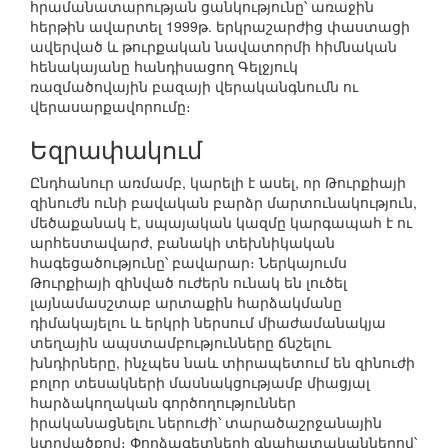
հրամանատարության ցանկությունը՝ առաջին
հերթին ավարտել 1999թ. երկրաշարժից փաստացի
ավերված և թուրքական նավատորմի հիմնական
հենակայանը հանդիսացող Գելջյուկ
ռազմածովային բազայի վերականգնումն ու
վերասարքավորումը։
Եզրափակում
Ընդհանուր առմամբ, կարելի է ասել, որ Թուրքիայի
զինուժն ունի բավական բարձր մարտունակություն,
մեծաքանակ է, սպայական կազմը կարգապահ է ու
արհեստավարժ, բանակի տեխնիկական
հագեցածությունը՝ բավարար։ Ներկայումս
Թուրքիայի զինված ուժերն ունակ են լուծել
լայնամասշտաբ արտաքին հարձակմանը
դիմակայելու և երկրի ներսում միաժամանակյա
տեղային ապստամբությունները ճնշելու
խնդիրները, ինչպես նաև տիրապետում են զինուժի
բոլոր տեսակների մասնակցությամբ միացյալ
հարձակողական գործողություններ
իրականացնելու ներուժի՝ տարածաշրջանային
կտրվածքով։ Փորձագետների գնահատականներով՝