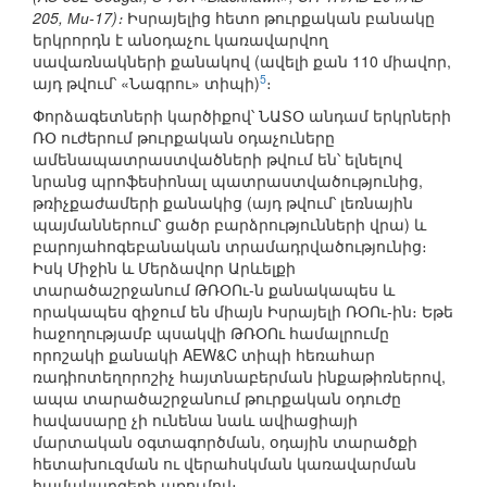
205, Ми-17)։
Իսրայելից հետո թուրքական բանակը
երկրորդն է անօդաչու կառավարվող
սավառնակների քանակով (ավելի քան 110 միավոր,
5
այդ թվում՝ «Նագրու» տիպի)
։
Փորձագետների կարծիքով՝ ՆԱՏՕ անդամ երկրների
ՌՕ ուժերում թուրքական օդաչուները
ամենապատրաստվածների թվում են՝ ելնելով
նրանց պրոֆեսիոնալ պատրաստվածությունից,
թռիչքաժամերի քանակից (այդ թվում՝ լեռնային
պայմաններում՝ ցածր բարձրությունների վրա) և
բարոյահոգեբանական տրամադրվածությունից։
Իսկ Միջին և Մերձավոր Արևելքի
տարածաշրջանում ԹՌՕՈւ-ն քանակապես և
որակապես զիջում են միայն Իսրայելի ՌՕՈւ-ին։ Եթե
հաջողությամբ պսակվի ԹՌՕՈւ համալրումը
որոշակի քանակի AEW&C տիպի հեռահար
ռադիոտեղորոշիչ հայտնաբերման ինքաթիռներով,
ապա տարածաշրջանում թուրքական օդուժը
հավասարը չի ունենա նաև ավիացիայի
մարտական օգտագործման, օդային տարածքի
հետախուզման ու վերահսկման կառավարման
համակարգերի առումով։