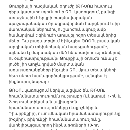
Թուրքիայի ռազմական օդուժը (ԹՌՕՈւ) հատուկ
դերակատարություն ունի ԶՈւ կառույցում, քանզի
առաջնային է երկրի ռազմավարական
պաշտպանական ծրագրավորման հարցերում և իր
մարտական ներուժով ու շարժունակությամբ
համարվում է զինուժի առավել հզոր տեսակներից
մեկը։ Դա բացատրվում է ինչպես ԹՌՕՈւ բավական
արդիական տեխնիկական հագեցածությամբ,
այնպես էլ մարտական մեծ հնարավորություններով
ու օպերատիվությամբ։ Թուրքիայի օդուժն ունակ է
լուծել իր առջև դրված մարտական
առաջադրանքները ինչպես ԶՈւ մյուս տեսակների
հետ սերտ համագործակցությամբ, այնպես էլ
ինքնուրույնաբար։
ԹՌՕՈւ կառույցում ներկայացված են. ԹՌՕՈւ
հրամանատարությունն ու շտաբը (Անկարա), 1-ին և
2-րդ տակտիկական ավիացիոն
հրամանատարությունները (Էսքիշեհիր և
Դիարբեքիր), ուսումնական հրամանատարությունը
(Իզմիր), թիկունքի հրամանատարությունը,
վառելիքալցավորող ինքնաթիռների 10-րդ