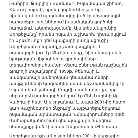
Թահրիր, Թաբլիղի Ջամաաթ, Իսլամական ջիհադ,
Ջեյշ ուլ-իսլամ), որոնց գործունեությունը
հիմնականում պայմանավորված էր միջազգային
հարաբերություններում իսլամական գործոնի
հարաճուն ակտիվացմամբ: Այս տեսանկյունից
Ադրբեջանը` որպես իսլամի աշխարհ, դիտարկվում
էր Արևմուտքի դեմ պայքարի բաղկացուցիչ։
Ադրբեջանի տարածքը շատ դեպքերում
օգտագործվում էր Չեչնիա զենք, ֆինանսական և
նյութական միջոցներ ու գրոհայիններ
տեղափոխելու համար: Հետաքննության դաշնային
բյուրոյի տվյալներով` 1998թ. Քենիայի և
Տանզանիայի ամերիկյան դեսպանատների
պայթյունների կազմակերպման մեջ մասնակից էր
Իսլամական ջիհադի Բաքվի մասնաճյուղը, որը
սերտորեն համագործակցում էր Բեն Լադենի Ալ-
Կաիդայի հետ: Այս շրջանում և ապա 2001-ից հետո
կար Վաշինգտոնի ճնշումը՝ պայքարելու երկրում
իսլամական արմատական խմբավորումների դեմ:
Վահաբականության դեմ պայքարի հարցում
հետաքրքրված էին նաև Անկարան և Թեհրանը:
Ադրբեջանի իշխանությունները 2001-ի վերջերից