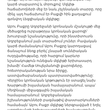
կարճ տաբատով և մորուքով: Մզկիթ
հաճախողների մեջ էր նաև չեչենական տարրը, որը
մինչ այդ հաճախում էր Բաքվի հին քաղաքում
գտնվող Լեզգիական մզկիթը:
Աբու Բաքրը Ադրբեջանի կրոնական մշակույթի մեջ
մեծացրեց ուրբաթօրյա կրոնական քարոզի՝
խուտբայի նշանակությունը, որի ինստիտուտն
Ադրբեջանում լայն տարածում չուներ: Բավական
կարճ ժամանակում Աբու Բաքրը կարողացավ
ճանաչում ձեռք բերել՝ չնայած սուննիական
ուղղվածությանը, որի հարցում կարևոր
նշանակություն ունեցան մզկիթի երիտասարդ
իմամի՝ Համեթ Սուլեյմանովի քարոզները,
հռետորականության նրա ձիրքը,
աստվածաբանական պատրաստվածությունը:
Վերջինս կրոնական կրթություն էր ստացել նախ
Խարթումի իսլամական համալսարանում, ապա՝
Մեդինայի միջազգային իսլամական
համալսարանում: Ադրբեջանական
իշխանությունների բազմաթիվ փաստարկումների
համաձայն՝ Աբու Բաքր մզկիթը ներգրավված է եղել
ադրբեջանցի երիտասարդների հավաքագրման