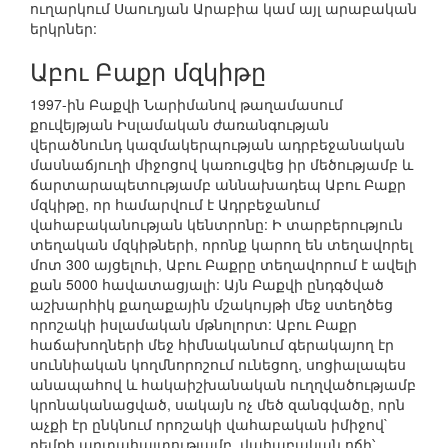
ուղարկում Սաուդյան Արաբիա կամ այլ արաբական
երկրներ:
Աբու Բաքր մզկիթը
1997-ին Բաքվի Նարիմանով թաղամասում
քուվեյթյան Իսլամական ժառանգության
վերածնունդ կազմակերպության ադրբեջանական
մասնաճյուղի միջոցով կառուցվեց իր մեծությամբ և
ճարտարապետությամբ աննախադեպ Աբու Բաքր
մզկիթը, որ համարվում է Ադրբեջանում
վահաբականության կենտրոնը: Ի տարբերություն
տեղական մզկիթների, որոնք կարող են տեղավորել
մոտ 300 այցելուի, Աբու Բաքրը տեղավորում է ավելի
քան 5000 հավատացյալի: Այն Բաքվի ընդգծված
աշխարհիկ քաղաքային մշակույթի մեջ ստեղծեց
որոշակի իսլամական մթնոլորտ: Աբու Բաքր
հաճախողների մեջ հիմնականում գերակայող էր
սուննիական կողմնորոշում ունեցող, սոցիալապես
անապահով և հակաիշխանական ուղղվածությամբ
կրոնականացված, սակայն ոչ մեծ զանգվածը, որն
աչքի էր ընկնում որոշակի վահաբական իմիջով`
դեմքի արտահայտությամբ, վահաբական ոճի՝