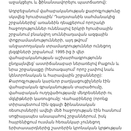
աջակցելու և ֆինանսավորելու պատճառով):
Ադրբեջանում վահաբականության քարոզչությունը
սկսվեց հյուսիսային՝ Դաղստանին սահմանակից
շրջաններից՝ առանձին դեպքերում որոշակի
հաջողություններ ունենալով երկրի հյուսիսային
շրջանում բնակվող սուննիադավան ազգային
փոքրամասնությունների, այդ թվում՝
անջատողական տրամադրություններ ունեցող
լեզգիների շրջանում: 1995-ից ի վեր
վահաբականության աշխարհագրությունն
ընդլայնվեց՝ աստիճանաբար ներառելով Բաքուն և
նրա շրջակայքը (հետագայում՝ որոշ չափով նաև
կենտրոնական և հարավային շրջանները):
Քարոզչության կարևոր բաղկացուցիչներն էին
վահաբական գրականության տարածումը,
վահաբական ուղղվածությամբ մեդրեսեների ու
մզկիթների կառուցումը: Վահաբիները (որոնք
տիրապետում էին զգալի ֆինանսական
ռեսուրսների) ավելի մեծ հաջողության էին հասնում
սոցիալապես անապահով շրջաններում, իսկ
հայրենիքում ուսման հեռանկար չունեցող
երիտասարդներից շատերին կրոնական կրթության