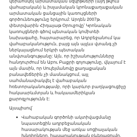
վերահսկել արմատական մզկիթների (այդ թվում`
վահաբական) և իսլամական կրոնաքաղաքական
արմատական ցանցային կառույցների
գործունեությունը երկրում: Արդեն 2007թ.
փետրվարին Հիդայաթ Օրուջովը՝ Կրոնական
կառույցների գծով պետական կոմիտեի
նախագահը, հայտարարեց, որ Ադրբեջանում կա
վահաբականություն, բայց այն այլևս վտանգ չի
ներկայացնում երկրի պետական
անվտանգությանը: Այն, որ իշխանությունները
հանդուրժում են Աբու Բաքրի գոյությունը, վկայում է
այն մասին, որ Սուլեյմանովը քաղաքական
բանավեճերին չի մասնակցում, այլ
սահմանափակվել է վահաբական
հռետորականությամբ, որի կարևոր բաղկացուցիչը
հակաարևմտյան և հակաամերիկյան
քարոզչությունն է:
Այսպիսով`
Վահաբական գործոնի ակտիվացմանը
նպաստեցին ադրբեջանական
հասարակության մեջ առկա սոցիալական
խնդիրները, հասարակության բևեռացումը,