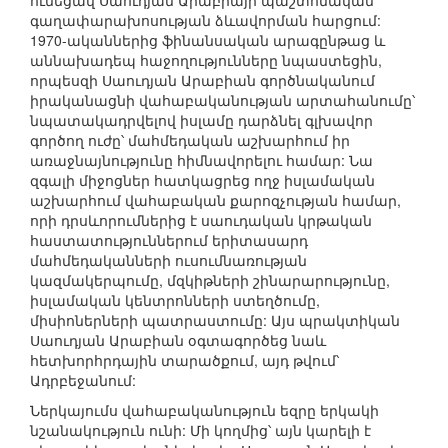
ունեցավ Սաուդյան Արաբիայի պաշտոնական
գաղափարախոսության ձևավորման հարցում:
1970-ականներից ֆինանսական արագընթաց և
աննախադեպ հաջողությունները նպաստեցին,
որպեսզի Սաուդյան Արաբիան գործնականում
իրականացնի վահաբականության արտահանումը՝
նպատակադրվելով իսլամը դարձնել գլխավոր
գործող ուժը՝ մահմեդական աշխարհում իր
առաջնայնությունը հիմնավորելու համար: Նա
զգալի միջոցներ հատկացրեց ողջ իսլամական
աշխարհում վահաբական քարոզչության համար,
որի դրսևորումներից է սաուդական կրթական
հաստատություններում երիտասարդ
մահմեդականների ուսումնառության
կազմակերպումը, մզկիթների շինարարությունը,
իսլամական կենտրոնների ստեղծումը,
միսիոներների պատրաստումը: Այս պրակտիկան
Սաուդյան Արաբիան օգտագործեց նաև
հետխորհրդային տարածքում, այդ թվում՝
Ադրբեջանում:
Ներկայումս վահաբականություն եզրը երկակի
նշանակություն ունի: Մի կողմից՝ այն կարելի է