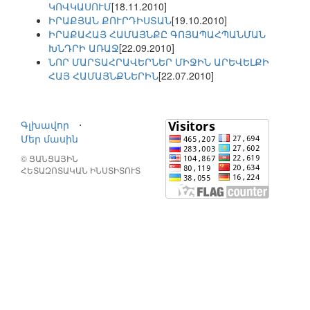
ԿՈՎԿԱՍՈՒՄ
[18.11.2010]
ԻՐԱՔՅԱՆ ՔՈՒՐԴԻՍՏԱՆ
[19.10.2010]
ԻՐԱՔԱՀԱՅ ՀԱՄԱՅՆՔԸ ԳՈՅԱՊԱՀՊԱՆՄԱՆ
ԽՆԴՐԻ ԱՌԱՋ
[22.09.2010]
ՆՈՐ ՄԱՐՏԱՀՐԱՎԵՐՆԵՐ ՄԻՋԻՆ ԱՐԵՎԵԼՔԻ
ՀԱՅ ՀԱՄԱՅՆՔՆԵՐԻՆ
[22.07.2010]
Գլխավոր
⋅
Մեր մասին
© ՑԱՆՑԱՅԻՆ
ՀԵՏԱԶՈՏԱԿԱՆ ԻՆՍՏԻՏՈՒՏ