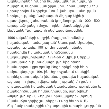
ակնկալիքներ ունեին հատկապես Ղարաբաղի
հարցում, սկզբնական շրջանում դրականորեն էին
վերաբերվում Ադրբեջանում վահաբականության
ներկայությանը։ Նախագահ Հեյդար Ալիևի
պատվերով վահաբական կողմնորոշման 1000-1500
արաբ աֆղանցի մոջահիդներ մասնակցեցին
Լեռնային Ղարաբաղի դեմ պատերազմին:
1990-ականների սկզբին Բաքվում հիմնվեց
իսլամական համալսարան` Սաուդյան Արաբիայի
աջակցությամբ: 1991թ. Ադրբեջանը սկսեց
ինտեգրվել Իսլամական կոնֆերանս
կազմակերպությանը։ 1994-ին Հ.Ալիևի Մեքքա
կատարած ուխտագնացությունից հետո
համագործակցությունը Ծոցի երկրների հետ
ամրապնդվեց։ 1994-ին Ադրբեջանում սկսեցին
գործել սաուդական (մասնավորապես Իսլամական
աշխարհի լիգայի վերահսկողության) մի քանի
միջազգային իսլամական կազմակերպություններ և
բարեգործական հիմնադրամներ, այդ թվում՝
«Փրկությունը» և «Երկու սրբավայրերը» (որոնց
մասնաճյուղերից շատերը 9/11-ից հետո ԱՄՆ
ճնշմամբ փակվեցին միջազգային ահաբեկչությանն