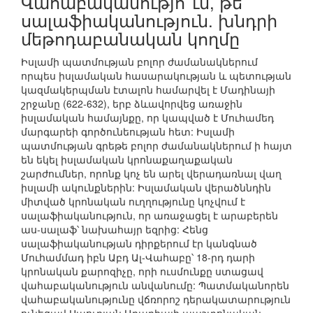
Վահաբականությո՞ւն, թե՞
սալաֆիականություն. խնդրի
մեթոդաբանական կողմը
Իսլամի պատմության բոլոր ժամանակներում
որպես իսլամական հասարակության և պետության
կազմակերպման էտալոն համարվել է Մադինայի
շրջանը (622-632), երբ ձևավորվեց առաջին
իսլամական համայնքը, որ կապված է Մուհամեդ
մարգարեի գործունեության հետ: Իսլամի
պատմության գրեթե բոլոր ժամանակներում ի հայտ
են եկել իսլամական կրոնաքաղաքական
շարժումներ, որոնք կոչ են արել վերադառնալ վաղ
իսլամի ակունքներին: Իսլամական վերածննդին
միտված կրոնական ուղղությունը կոչվում է
սալաֆիականություն, որ առաջացել է արաբերեն
աս-սալաֆ՝ նախահայր եզրից: Հենց
սալաֆիականության դիրքերում էր կանգնած
Մուհամմադ իբն Աբդ Ալ-Վահաբը՝ 18-րդ դարի
կրոնական քարոզիչը, որի ուսմունքը ստացավ
վահաբականություն անվանումը: Պատմականորեն
վահաբականությունը վճռորոշ դերակատարություն