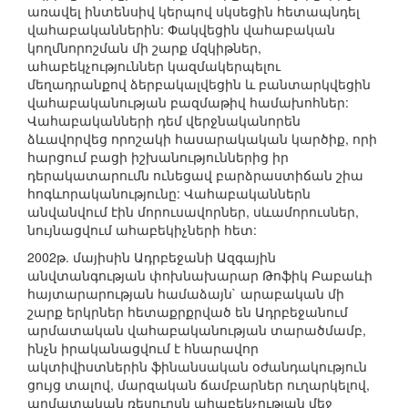
առավել ինտենսիվ կերպով սկսեցին հետապնդել
վահաբականներին: Փակվեցին վահաբական
կողմնորոշման մի շարք մզկիթներ,
ահաբեկչություններ կազմակերպելու
մեղադրանքով ձերբակալվեցին և բանտարկվեցին
վահաբականության բազմաթիվ համախոհներ:
Վահաբականների դեմ վերջնականորեն
ձևավորվեց որոշակի հասարակական կարծիք, որի
հարցում բացի իշխանություններից իր
դերակատարումն ունեցավ բարձրաստիճան շիա
հոգևորականությունը: Վահաբականներն
անվանվում էին մորուսավորներ, սևամորուսներ,
նույնացվում ահաբեկիչների հետ:
2002թ. մայիսին Ադրբեջանի Ազգային
անվտանգության փոխնախարար Թոֆիկ Բաբաևի
հայտարարության համաձայն` արաբական մի
շարք երկրներ հետաքրքրված են Ադրբեջանում
արմատական վահաբականության տարածմամբ,
ինչն իրականացվում է հնարավոր
ակտիվիստներին ֆինանսական օժանդակություն
ցույց տալով, մարզական ճամբարներ ուղարկելով,
արմատական ռեսուրսն ահաբեկչության մեջ