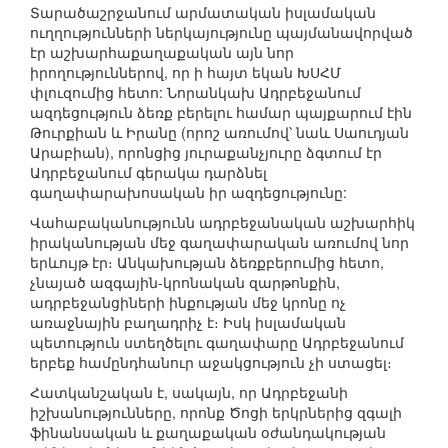
Տարածաշրջանում արմատական իսլամական
ուղղությունների ներկայությունը պայմանավորված
էր աշխարհաքաղաքական այն նոր
իրողություններով, որ ի հայտ եկան ԽՍՀՄ
փլուզումից հետո: Նորանկախ Ադրբեջանում
ազդեցություն ձեռք բերելու համար պայքարում էին
Թուրքիան և Իրանը (որոշ առումով՝ նաև Սաուդյան
Արաբիան), որոնցից յուրաքանչյուրը ձգտում էր
Ադրբեջանում գերակա դարձնել
գաղափարախոսական իր ազդեցությունը:
Վահաբականությունն ադրբեջանական աշխարհիկ
իրականության մեջ գաղափարական առումով նոր
երևույթ էր։ Անկախության ձեռքբերումից հետո,
չնայած ազգային-կրոնական զարթոնքին,
ադրբեջանցիների ինքության մեջ կրոնը ոչ
առաջնային բաղադրիչ է։ Իսկ իսլամական
պետություն ստեղծելու գաղափարը Ադրբեջանում
երբեք համընդհանուր աջակցություն չի ստացել։
Հատկանշական է, սակայն, որ Ադրբեջանի
իշխանությունները, որոնք Ծոցի երկրներից զգալի
ֆինանսական և քաղաքական օժանդակության