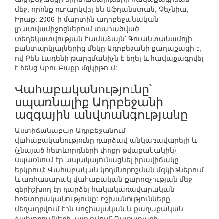
մեջ, որոնք ուղարկվել են Աֆղանստան, Չեչնիա,
Իրաք: 2006-ի մարտին ադրբեջանական
լրատվամիջոցներում տարածված
տեղեկատվության համաձայն՝ Գուանտանամոյի
բանտարկյալներից մեկը Ադրբեջանի քաղաքացի է,
ով Բեն Լադենի թարգմանիչն է եղել և հավաքագրվել
է հենց Աբու Բաքր մզկիթում:
Վահաբականությունը՝
սպառնալիք Ադրբեջանի
ազգային անվտանգությանը
Աստիճանաբար Ադրբեջանում
վահաբականությունը դարձավ անկառավարելի և
(չնայած հետևորդների փոքր թվաքանակին)
սպառնում էր ապակայունացնել իրավիճակը
երկրում: Վահաբական կողմնորոշման մզկիթներում
և առհասարակ վահաբական քարոզչության մեջ
գերիշխող էր դարձել հակակառավարական
հռետորականությունը: Իշխանությունները
մեղադրվում էին սոցիալական և քաղաքական
ձախողումների, այդ թվում՝ Ղարաբաղի