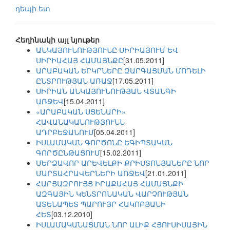
դեպի ետ
Հեղինակի այլ նյութեր
ԱՆԿԱՅՈՒՆՈՒԹՅՈՒՆԸ ՍԻՐԻԱՅՈՒՄ ԵՎ
ՍԻՐԻԱՀԱՅ ՀԱՄԱՅՆՔԸ
[31.05.2011]
ԱՐԱԲԱԿԱՆ ԵՐԿՐՆԵՐԸ ԶԱՐԳԱՑՄԱՆ ՄՈԴԵԼԻ
ԸՆՏՐՈՒԹՅԱՆ ԱՌԱՋ
[17.05.2011]
ՍԻՐԻԱՆ ԱՆԿԱՅՈՒՆՈՒԹՅԱՆ ՎՏԱՆԳԻ
ԱՌՋԵՎ
[15.04.2011]
«ԱՐԱԲԱԿԱՆ ՍՑԵՆԱՐԻ»
ՀԱՎԱՆԱԿԱՆՈՒԹՅՈՒՆՆ
ԱԴՐԲԵՋԱՆՈՒՄ
[05.04.2011]
ԻՍԼԱՄԱԿԱՆ ԳՈՐԾՈՆԸ ԵԳԻՊՏԱԿԱՆ
ԳՈՐԾԸՆԹԱՑՈՒՄ
[15.02.2011]
ՄԵՐՁԱՎՈՐ ԱՐԵՎԵԼՔԻ ՔՐԻՍՏՈՆՅԱՆԵՐԸ ՆՈՐ
ՄԱՐՏԱՀՐԱՎԵՐՆԵՐԻ ԱՌՋԵՎ
[21.01.2011]
ՀԱՐՑԱԶՐՈՒՅՑ ԻՐԱՔԱՀԱՅ ՀԱՄԱՅՆՔԻ
ԱԶԳԱՅԻՆ ԿԵՆՏՐՈՆԱԿԱՆ ՎԱՐՉՈՒԹՅԱՆ
ԱՏԵՆԱՊԵՏ ՊԱՐՈՒՅՐ ՀԱԿՈԲՅԱՆԻ
ՀԵՏ
[03.12.2010]
ԻՍԼԱՄԱԿԱՆԱՑՄԱՆ ՆՈՐ ԱԼԻՔ ՀՅՈՒՍԻՍԱՅԻՆ