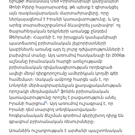
ելույթի ժամանակ Մեծ Բրիտանիայի վարչապետ
Թոնի Բլերը հայտարարեց, թե պետք է գիտակցել
այն ռազմավարական մարտահրավերը, որը
ներկայացնում է Իրանի կառավարությունը, և կոչ
արեց տարածաշրջանում ձևավորել չափավոր` ոչ
ծայրահեղական երկրների առանցք ընդդեմ
Թեհրանի։ Հայտնի է, որ իրաքյան կամպանիայի
պատճառով բրիտանական լեյբորիստների
կաբինետն առանց այդ էլ լուրջ դժվարությունների է
բախվում տանը։ Այդ առումով հասկանալի էր 2006թ.
աշնանը իրանական հարցի առնչությամբ
բրիտանական դիվանագիտության որդեգրած
ավելի մեղմ դիրքորոշումը ամերիկյան կողմի գծի
համեմատ։ Սակայն ամբողջ հարցն այն է, որ
Լոնդոնի մերձավորարևելյան քաղաքականության
8
որոշակի մեղմացման
ֆոնին բրիտանական
կառավարությունը որոշել է բացառություն անել
9
Իրանի հարցում
։ Այդ առումով ուշագրավ է, որ
Իրանի դեմ տարվող տեղեկատվական-
հոգեբանական ճնշման գործում գերիշխող դիրք են
գրավում բրիտանական ռեսուրսները։
Առանձին ուշադրության է արժանի պաշտոնական