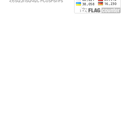
ՀԵՏԱԶՈՏԱԿԱՆ ԻՆՍՏԻՏՈՒՏ