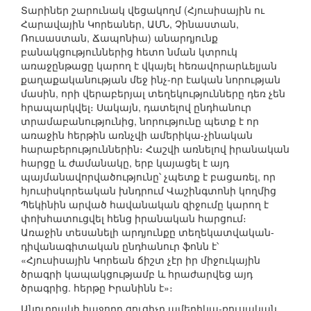
Տարիներ շարունակ վեցակողմ (Հյուսիսային ու
Հարավային Կորեաներ, ԱՄՆ, Չինաստան,
Ռուսաստան, Ճապոնիա) անարդյունք
բանակցություններից հետո նման կտրուկ
առաջընթացը կարող է վկայել հեռավորարևելյան
քաղաքականության մեջ ինչ-որ էական նորության
մասին, որի վերաբերյալ տեղեկությունները դեռ չեն
հրապարկվել։ Սակայն, դատելով ընդհանուր
տրամաբանությունից, նորությունը պետք է որ
առաջին հերթին առնչվի ամերիկա-չինական
հարաբերություններին։ Հաշվի առնելով իրանական
հարցը և ժամանակը, երբ կայացել է այդ
պայմանավորվածությունը՝ չպետք է բացառել, որ
հյուսիսկորեական խնդրում Վաշինգտոնի կողմից
Պեկինին արված հավանական զիջումը կարող է
փոխհատուցվել հենց իրանական հարցում։
Առաջին տեսանելի արդյունքը տեղեկատվական-
դիվանագիտական ընդհանուր ֆոնն է՝
«Հյուսիսային Կորեան ճիշտ չէր իր միջուկային
ծրագրի կապակցությամբ և հրաժարվեց այդ
ծրագրից. հերթը Իրանինն է»։
Անուղղակի հաջորդ ցուցիչը ամերիկա-ռուսական