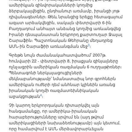
ամերիկյան զինվորականների կողմից
ձերբակալվեցին, ընդհանուր առմամբ, իրանցի յոթ
դիվանագետներ։ Թեև նրանցից երեքը հետագայում
ազատ արձակվեցին, սակայն փետրվարի 6-ին
Բաղդադում անհայտ անձանց կողմից առևանգվեց
Իրանի դեսպանատան երկրորդ քարտուղար Ջալալ
Շարաֆին։ Պաշտոնական Թեհրանը մեղադրեց
3
ԱՄՆ-ին Շարաֆիի առևանգման մեջ
։
Գրեթե նույն ժամանակահատվածում՝ 2007թ.
հունվարի 22 - փետրվարի 8, իրաքյան զինյալները
ոչնչացրին ամերիկյան ռազմական 6 ուղղաթիռներ։
Պենտագոնի ներկայացուցիչների
մեկնաբանությամբ՝ նմանատաիպ նոր գրոհներն
ամերիկյան ուժերի դեմ անհնար կլինեին առանց
իրանական կողմի ռազմատեխնիկական
4
աջակցության
։
Չի կարող երկրորդական դիտարկվել այն
հանգամանքը, որ ամերիկա-իրանական
հարաբերությունները սրվում են (այդ թվում
ամերիկացիների նախաձեռնությամբ) այն կետում,
որը համարվում է ԱՄՆ մերձավորարևելյան