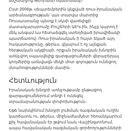
ճնշամիջոց Թեհրանի նկատմամբ։
Ըստ 2006թ. սեպտեմբերին կնքված ռուս-իրանական
արձանագրության՝ այս տարվա մարտից
Ռուսաստանը պետք է սկսի վառելիքի
մատակարարումը Բուշեհրի ԱԷԿ-ին, ինչը կարող է
մեկ անգամ ևս հետաձգվել ստեղծված իրավիճակի
պատճառով։ Ռուս-իրանական ի հայտ եկած այդ
հակասությունը, թերևս, վկայում է ոչ այնքան
հերթական ակցիայի, որքան իրանական խնդրին
առնչվող սպասվելիք զարգացումների վերաբերյալ
կողմերից առնվազն մեկի մոտ գոյություն ունեցող
մտահոգությունների մասին։
Հետևություն
Իրանական խնդրի առնչությամբ ընթացող
զարգացումներում տեղի է ունեցել
տրամաբանության փոփոխություն։
Եթե նախկինում խնդրի լուծման ռազմական ուղին
կարճատև ու, թերևս, միջնաժամկետ հեռանկարում
քիչ հավանական էր թվում նաև Վաշինգտոնում,
ապա հավանական ռազմական գործողությունների