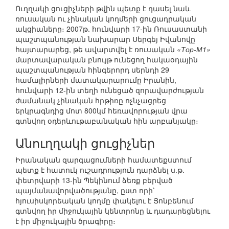
Ուղղակի ցուցիչների թվին պետք է դասել նաև
ռուսական ու չինական կողմերի ցուցադրական
ակցիաները։ 2007թ. հունվարի 17-ին Ռուսաստանի
պաշտպանության նախարար Սերգեյ Իվանովը
հայտարարեց, թե ավարտվել է ռուսական
«Тор-М1»
մարտավարական բնույթ ունեցող հակաօդային
պաշտպանության հինգերորդ սերնդի 29
համալիրների մատակարարումը Իրանին,
հունվարի 12-ին տեղի ունեցած զորավարժության
ժամանակ չինական հրթիռը ոչնչացրեց
երկրագնդից մոտ 800կմ հեռավորության վրա
գտնվող օդերևութաբանական հին արբանյակը։
Անուղղակի ցուցիչներ
Իրանական զարգացումների համատեքստում
պետք է հատուկ ուշադրություն դարձնել ս.թ.
փետրվարի 13-ին Պեկինում ձեռք բերված
պայմանավորվածությանը, ըստ որի՝
հյուսիսկորեական կողմը փակելու է Յոնբենում
գտնվող իր միջուկային կենտրոնը և դադարեցնելու
է իր միջուկային ծրագիրը։