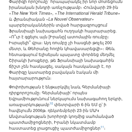
Փարիզի որոշումը` հրապարակել իր նոր մոտեցումն
իրանական խնդրի առնչությամբ։ Հունվարի 29-ին
«The New York Times», «The International Herald Tribune»
և ֆրանսիական «La Nouvel Observateur»
պարբերականներին տված հարցազրույցում
Ֆրանսիայի նախագահն ուղղակի հայտարարեց.
«Ո՞ւր է գցելու այն [Իրանը] ատոմային ռումբը։
Իսրայելի՞ վրա։ Այդ ռումբը չի հասցնի թռչել 200
մետր, և Թեհրանը հողին կհավասարեցվի»։ Թեև
հետագայում Ելիսեյան պալատը փորձեց մեղմել
Շիրակի խոսքերը, թե Ֆրանսիայի նախագահին
ճիշտ չեն հասկացել, սակայն հասկանալի է, որ
Փարիզը կատարեց բավական էական մի
հայտարարություն։
Փոփոխության է ենթարկվել նաև Գերմանիայի
դիրքորոշումը։ Գերմանիայի՝ որպես
Եվրամիությունում ներկայումս նախագահող երկրի,
10
առաջարկությամբ
փետրվարի 6-ին ԵՄ-ը՝ ի
հավելումն 2006թ. դեկտեմբերի 23-ին ՄԱԿ
Անվտանգության խորհրդի կողմից սահմանված
պատժամիջոցների, Իրանի նկատմամբ
11
հաստատեց լրացուցիչ պատժամիջոցներ
։