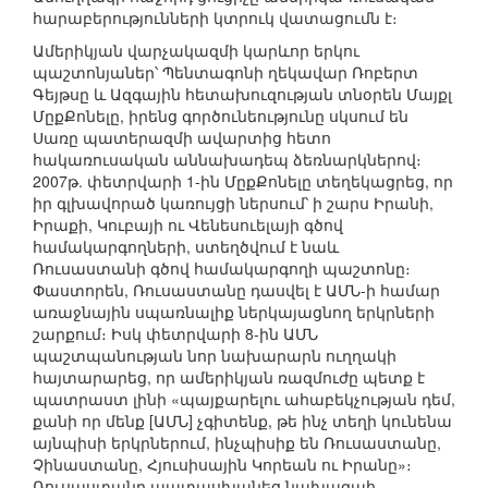
հարաբերությունների կտրուկ վատացումն է։
Ամերիկյան վարչակազմի կարևոր երկու
պաշտոնյաներ՝ Պենտագոնի ղեկավար Ռոբերտ
Գեյթսը և Ազգային հետախուզության տնօրեն Մայքլ
ՄըքՔոնելը, իրենց գործունեությունը սկսում են
Սառը պատերազմի ավարտից հետո
հակառուսական աննախադեպ ձեռնարկներով։
2007թ. փետրվարի 1-ին ՄըքՔոնելը տեղեկացրեց, որ
իր գլխավորած կառույցի ներսում՝ ի շարս Իրանի,
Իրաքի, Կուբայի ու Վենեսուելայի գծով
համակարգողների, ստեղծվում է նաև
Ռուսաստանի գծով համակարգողի պաշտոնը։
Փաստորեն, Ռուսաստանը դասվել է ԱՄՆ-ի համար
առաջնային սպառնալիք ներկայացնող երկրների
շարքում։ Իսկ փետրվարի 8-ին ԱՄՆ
պաշտպանության նոր նախարարն ուղղակի
հայտարարեց, որ ամերիկյան ռազմուժը պետք է
պատրաստ լինի «պայքարելու ահաբեկչության դեմ,
քանի որ մենք [ԱՄՆ] չգիտենք, թե ինչ տեղի կունենա
այնպիսի երկրներում, ինչպիսիք են Ռուսաստանը,
Չինաստանը, Հյուսիսային Կորեան ու Իրանը»։
Ռուսաստանը պատասխանեց նախագահ