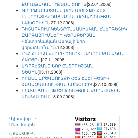
ՔԱՂԱՔԱԿԱՆՈՒԹՅԱՆ ՇՈՒՐՋ
[22.01.2009]
ԹՈՒՐՔՄԵՆՍՏԱՆՆ ԱՐԵՎՄՈՒՏՔԻ ՀԵՏ
ԷՆԵՐԳԵՏԻԿ ՊԱՅՄԱՆԱՎՈՐՎԱԾՈՒԹՅԱՆ
ՆԱԽՕՐԵԻ՞Ն
[27.12.2008]
ԴԻՏԱՐԿՈՒՄ ԿԵՆՏՐՈՆԱԱՍԻԱԿԱՆ ԷՆԵՐԳԵՏԻԿ
ԶԱՐԳԱՑՈՒՄՆԵՐԻ ՎԵՐԱԲԵՐՅԱԼ
Կենտրոնական Ասիայի նոր
վերաձևո՞ւմ
[15.12.2008]
ԼՂՀ ՀԻՄՆԱԽՆԴՐԻ ՇՈՒՐՋ. «ԱԴՐԲԵՋԱՆԱԿԱՆ
ՀԱՐՑԸ»
[27.11.2008]
ԱԴՐԲԵՋԱՆԸ ՆՈՐ ԸՆՏՐՈՒԹՅԱՆ
ՇԵՄԻՆ
[03.11.2008]
ԻՐԱՆՆ ԱՐԵՎՄՈՒՏՔԻ ՀԵՏ ԷՆԵՐԳԵՏԻԿ
ՀԱՄԱՁԱՅՆՈՒԹՅԱՆ ՆԱԽՕՐԵԻՆ
[27.10.2008]
ԻՐԱՎԻՃԱԿԻ ՓՈՓՈԽՈՒԹՅՈՒՆ ՀԱՐԱՎԱՅԻՆ
ԿՈՎԿԱՍՈՒՄ
[18.09.2008]
Գլխավոր
⋅
Մեր մասին
© ՑԱՆՑԱՅԻՆ