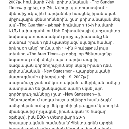
2007թ. հունվարի 7-ին, բրիտանական «The Sunday
Times»-ը գրեց, որ Թել Ավիվը պատրաստվում է
մինիմիջուկային հարվածներ հասցնել իրանական
միջուկային կենտրոններին, ըստ բրիտանական մեկ
այլ՝ «The Guardian» թերթի հունվարի 15-ի համարի,
ԱՄՆ նախագահն ու Մեծ Բրիտանիայի վարչապետը
նախապատրաստական լուրջ աշխատանք են
տանում Իրանի դեմ պատերազմ սկսելու համար,
երկու օր անց՝ հունվարի 17-ին Քուվեյթում լույս
տեսնող «The Arab Times»-ը գրեց, որ Պենտագոնը
նպատակ ունի մինչև այս տարվա ապրիլ
ռազմական գործողություններ սկսել Իրանի դեմ,
բրիտանական «New Statesmen» պարբերականի
մատուցմամբ (փետրվարի 19, 2007թ.)՝
տարածաշրջանում կուտակված ամերիկյան ուժերը
պատրաստ են ցանկացած պահի սկսել այդ
գործողությունները (ըստ «New Statesmen»-ի,
Պենտագոնում առկա հաշվարկների համաձայն՝
ամերիկյան ուժերը մեկ գրոհի ընթացքում կարող են
միանգամից ոչնչացնել իրանական 10 հազար
օբյեկտ), իսկ BBC-ի փետրվարի 20-ի
հրապարակման համաձայն՝ Պենտագոնն արդեն
հստակեցրել է ոչնչացման ենթակա իրանական