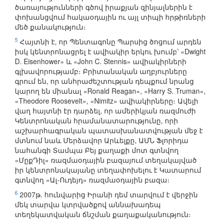
ծառայությունների գծով իրաքյան զինյալներին է
փոխանցվում հակաօդային ու այլ տիպի հրթիռների
մեծ քանակություն։
5
Հայտնի է, որ Պենտագոնը Պարսից ծոցում արդեն
իսկ կենտրոնացրել է ավիակիր երկու խումբ՝ «Dwight
D. Eisenhower» և «John C. Stennis» ավիակիրների
գլխավորությամբ։ Բրիտանական աղբյուրները
գրում են, որ անհրաժեշտության դեպքում նրանց
կարող են միանալ «Ronald Reagan», «Harry S. Truman»,
«Theodore Roosevelt», «Nimitz» ավիակիրները։ Ավելի
վաղ հայտնի էր դարձել, որ ամերիկյան ռազմուժի
Կենտրոնական հրամանատարությունը, որի
աշխարհագրական պատասխանատվության մեջ է
մտնում նաև Մերձավոր Արևելքը, ԱՄՆ Ֆլորիդա
նահանգի Տամպա Բեյ քաղաքի մոտ գտնվող
«ՄըքԴիլ» ռազմաօդային բազայում տեղակայված
իր կենտրոնակայանը տեղափոխելու է Կատարում
գտնվող «Ալ-Ուդեյդ» ռազմաօդային բազա։
6
2007թ. հունվարից Իրանի դեմ տարվում է վերջին
մեկ տարվա կտրվածքով աննախադեպ
տեղեկատվական ճնշման քաղաքականություն։