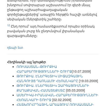
Ճապոնիան, որի կառավարությունն իրանական
խնդրում սովորաբար աշխատում էր զերծ մնալ
ընթացող աշխարհաքաղաքական
գործընթացներից՝ առաջին հերթին հաշվի առնելով
սեփական էներգետիկ շահերը։
12
Ընդ որում՝ այդ համատեքստում որպես օրինակ
բավական լուրջ են ընդունվում լիբանանյան
զարգացումները։
դեպի ետ
Հեղինակի այլ նյութեր
ՌՈՒՍԱՍՏԱՆ–ԹՈՒՐՔԻԱ
ՀԱՐԱԲԵՐՈՒԹՅՈՒՆՆԵՐԻ ՇՈՒՐՋ
[10.07.2009]
ԹՈՒՐՔԻԱ. ԷՆԵՐԳԵՏԻԿ ՄԻՋԱԶԳԱՅԻՆ
ՀԱՆԳՈՒՅՑ ԴԱՌՆԱԼՈՒ ՀԵՌԱՆԿԱՐԸ
[19.03.2009]
ԹՈՒՐՔԻԱ. ԷՆԵՐԳԵՏԻԿ ԶԱՐԳԱՑՈՒՄՆԵՐԻ
ՔԱՂԱՔԱԿԱՆ ՀԱՄԱՏԵՔՍՏԸ
[05.03.2009]
ԱՄԵՐԻԿԱ-ԻՐԱՆԱԿԱՆ ՀԱՐԱԲԵՐՈՒԹՅՈՒՆՆԵՐԻ
ՀԵՌԱՆԿԱՐԻ ՇՈՒՐՋ
[02.02.2009]
ՀԵՏԽՈՐՀՐԴԱՅԻՆ ԱՐԵԱՅՈՒՄ ՌՈՒՍԱՍՏԱՆԻ