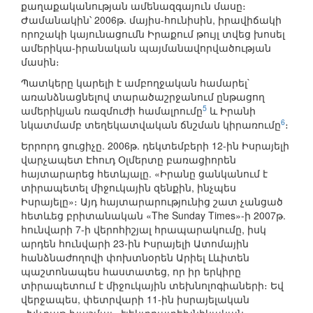
քաղաքականության ամենազգայուն մասը։
Ժամանակին՝ 2006թ. մայիս-հունիսին, իրավիճակի
որոշակի կայունացումն Իրաքում թույլ տվեց խոսել
ամերիկա-իրանական պայմանավորվածության
մասին։
Պատկերը կարելի է ամբողջական համարել`
առանձնացնելով տարածաշրջանում ընթացող
5
ամերիկյան ռազմուժի համալրումը
և Իրանի
6
նկատմամբ տեղեկատվական ճնշման կիրառումը
։
Երրորդ ցուցիչը. 2006թ. դեկտեմբերի 12-ին Իսրայելի
վարչապետ Էհուդ Օլմերտը բառացիորեն
հայտարարեց հետևյալը. «Իրանը ցանկանում է
տիրապետել միջուկային զենքին, ինչպես
Իսրայելը»։ Այդ հայտարարությունից շատ չանցած
հետևեց բրիտանական «The Sunday Times»-ի 2007թ.
հունվարի 7-ի վերոհիշյալ հրապարակումը, իսկ
արդեն հունվարի 23-ին Իսրայելի Ատոմային
հանձնաժողովի փոխտնօրեն Արիել Լևիտեն
պաշտոնապես հաստատեց, որ իր երկիրը
տիրապետում է միջուկային տեխնոլոգիաների։ Եվ
վերջապես, փետրվարի 11-ին իսրայելական