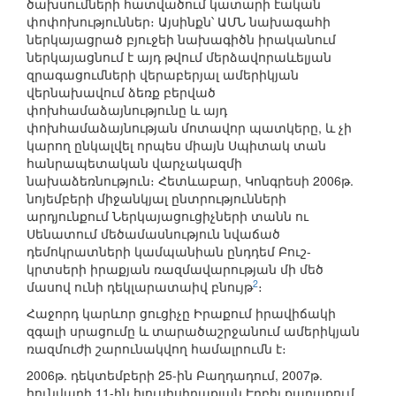
ծախսումների հատվածում կատարի էական
փոփոխություններ։ Այսինքն՝ ԱՄՆ նախագահի
ներկայացրած բյուջեի նախագիծն իրականում
ներկայացնում է այդ թվում մերձավորաևելյան
զրագացումների վերաբերյալ ամերիկյան
վերնախավում ձեռք բերված
փոխհամաձայնությունը և այդ
փոխհամաձայնության մոտավոր պատկերը, և չի
կարող ընկալվել որպես միայն Սպիտակ տան
հանրապետական վարչակազմի
նախաձեռնություն։ Հետևաբար, Կոնգրեսի 2006թ.
նոյեմբերի միջանկյալ ընտրությունների
արդյունքում Ներկայացուցիչների տանն ու
Սենատում մեծամասնություն նվաճած
դեմոկրատների կամպանիան ընդդեմ Բուշ-
կրտսերի իրաքյան ռազմավարության մի մեծ
2
մասով ունի դեկլարատաիվ բնույթ
։
Հաջորդ կարևոր ցուցիչը Իրաքում իրավիճակի
զգալի սրացումը և տարածաշրջանում ամերիկյան
ռազմուժի շարունակվող համալրումն է։
2006թ. դեկտեմբերի 25-ին Բաղդադում, 2007թ.
հունվարի 11-ին հյուսիսիրաքյան Էրբիլ քաղաքում