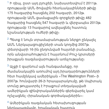
1
Ի դեպ, ըստ այդ բյուջեի, նախատեսվում է 2011թ.
դրությամբ ԱՄՆ ծովային հետևակայինների թիվը
175 հազարից հասցնել 202 հազարի, 2012թ.
դրությամբ ԱՄՆ ցամաքային զորքերի թիվը 482
հազարից հասցնել 547 հազարի և վերջապես 2013թ.
դրությամբ 13 հազարով ավելացնել հատուկ
նշանակության ուժերի թիվը։
2
Պետք է նույն տրամաբանության ներքո ընկալել
ԱՄՆ Ներկայացուցիչների տան կողմից 2007թ.
փետրվարի 16-ին ընդունված հայտնի բանաձևը,
որն անվստահություն է հայտնում Բուշ-կրտսերի
իրաքյան ռազմավարության առնչությանը։
3
Աչքի է զարնում այն հանգամանքը, որ
ժամանակային առումով այդ իրադարձությունների
հետ համընկավ ամերիկյան «The Washington Post»-ի
2007թ. հունվարի 26-ի հրապարակումը, թե Սպիտակ
տունը թույլատրել է Իրաքում տեղակայված
ամերիկյան զինվորականներին գերեվարել կամ
ոչնչացնել «իրանական գործակալներին»։
4
Ամերիկյան ռազմական հետախուզության
ներկայացմամբ, իրանական հատուկ