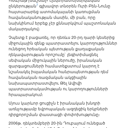
«Խևրաթ խաշմալ» էլեկտրատեխնիկական
7
ընկերության
գլխավոր տնօրեն Ուրի Բեն-Նունը
հայտարարեց ատոմակայանի կառուցման
հավանականության մասին, մի բան, որը
նախկինում երբեք չէր քննարկվում պաշտոնական
մակարդակով։
Չպետք է բացառել, որ դեռևս 20-րդ դարի կեսերից
միջուկային զենք պատրաստելու կարողություններ
ունեցող հրեական պետության քաղաքական
ղեկավարության որոշումը` լեգիտիմացնել
սեփական միջուկային ներուժը, իրանական
զարգացումների համատեքստում կարող է
նշանակել իսլամական հանրապետության դեմ
հավանական ռազմական ակցիային
նախապատրաստվելու Թել Ավիվի
պատրաստակամության ու կարողությունների
հրապարակում։
Մյուս կարևոր ցուցիչն է իրանական խնդրի
առնչությամբ եվրոպական ազդեցիկ երկրների
դիրքորոշման փաստացի փոփոխությունը։
2006թ. դեկտեմբերի 20-ին Դուբայում ունեցած