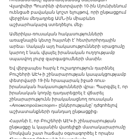
Վլադիմիր Պուտինի փետրվարի 10-ին Մյունխենում
ուենցած բավական կոշտ ելույթով, որի ընթացքում
վերջինս մեղադրեց ԱՄՆ-ին միաբևեռ
աշխարհակարգ ստեղծելու մեջ։
Ամերիկա-ռուսական հակասությունների
առաջնային կետը հայտնի է՝ հետխորհրդային
արեա։ Սակայն այդ հակասությունների սրացումը
կարող է նաև վկայել իրանական ուղղությամբ
սպասվող լուրջ զարգացումների մասին։
Եվ վերջապես հարկ է ուշադրություն դարձնել
Բուշեհրի ԱԷԿ-ի շինարարության կապակցությամբ
փետրվարի 19-ին հրապարակ իջած ռուս-
իրանական հակասությունների վրա։ Պարզվել է, որ
իրանական կողմը դադարեցրել է վճարել
շինարարությունն իրականացնող ռուսական
«Атомстройэкспорт»
ընկերությանը՝ դժգոհելով
աշխատանքների դանդաղ ընթացքից։
Հայտնի է, որ Բուշեհրի ԱԷԿ-ի շինարարության
ընթացքը և կայանին վառելիքի մատակարարումը
Մոսկվան շատ հաճախ օգտագործել է որպես