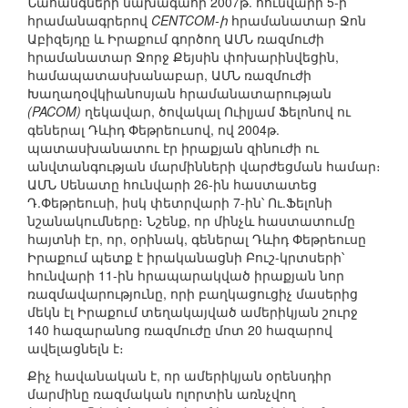
Նահանգների նախագահի 2007թ. հունվարի 5-ի
հրամանագրերով
CENTCOM-ի
հրամանատար Ջոն
Աբիզեյդը և Իրաքում գործող ԱՄՆ ռազմուժի
հրամանատար Ջորջ Քեյսին փոխարինվեցին,
համապատասխանաբար, ԱՄՆ ռազմուժի
Խաղաղօվկիանոսյան հրամանատարության
(PACOM)
ղեկավար, ծովակալ Ուիլյամ Ֆելոնով ու
գեներալ Դևիդ Փեթրեուսով, ով 2004թ.
պատասխանատու էր իրաքյան զինուժի ու
անվտանգության մարմինների վարժեցման համար։
ԱՄՆ Սենատը հունվարի 26-ին հաստատեց
Դ.Փեթրեուսի, իսկ փետրվարի 7-ին՝ Ու.Ֆելոնի
նշանակումները։ Նշենք, որ մինչև հաստատումը
հայտնի էր, որ, օրինակ, գեներալ Դևիդ Փեթրեուսը
Իրաքում պետք է իրականացնի Բուշ-կրտսերի՝
հունվարի 11-ին հրապարակված իրաքյան նոր
ռազմավարությունը, որի բաղկացուցիչ մասերից
մեկն էլ Իրաքում տեղակայված ամերիկյան շուրջ
140 հազարանոց ռազմուժը մոտ 20 հազարով
ավելացնելն է։
Քիչ հավանական է, որ ամերիկյան օրենսդիր
մարմինը ռազմական ոլորտին առնչվող