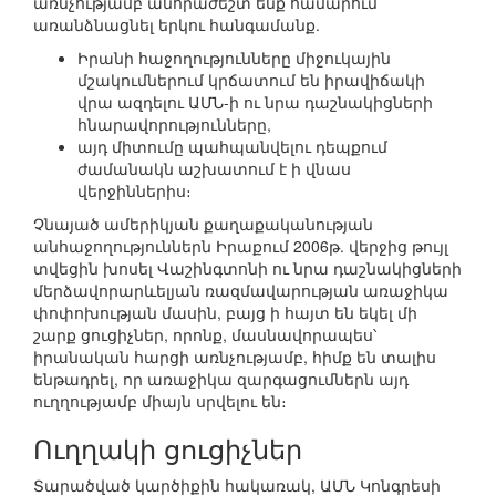
առնչությամբ անհրաժեշտ ենք համարում
առանձնացնել երկու հանգամանք.
Իրանի հաջողությունները միջուկային
մշակումներում կրճատում են իրավիճակի
վրա ազդելու ԱՄՆ-ի ու նրա դաշնակիցների
հնարավորությունները,
այդ միտումը պահպանվելու դեպքում
ժամանակն աշխատում է ի վնաս
վերջիններիս։
Չնայած ամերիկյան քաղաքականության
անհաջողություններն Իրաքում 2006թ. վերջից թույլ
տվեցին խոսել Վաշինգտոնի ու նրա դաշնակիցների
մերձավորարևելյան ռազմավարության առաջիկա
փոփոխության մասին, բայց ի հայտ են եկել մի
շարք ցուցիչներ, որոնք, մասնավորապես՝
իրանական հարցի առնչությամբ, հիմք են տալիս
ենթադրել, որ առաջիկա զարգացումներն այդ
ուղղությամբ միայն սրվելու են։
Ուղղակի ցուցիչներ
Տարածված կարծիքին հակառակ, ԱՄՆ Կոնգրեսի