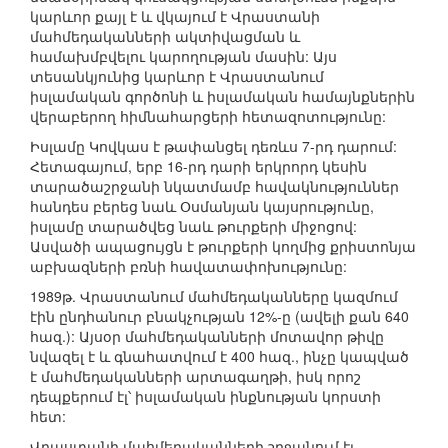
կարևոր քայլ է և վկայում է Վրաստանի
մահմեդականների ակտիվացման և
համախմբվելու կարողության մասին: Այս
տեսանկյունից կարևոր է Վրաստանում
իսլամական գործոնի և իսլամական համայնքներին
վերաբերող հիմնահարցերի հետազոտությունը:
Իսլամը Կովկաս է թափանցել դեռևս 7-րդ դարում:
Հետագայում, երբ 16-րդ դարի երկրորդ կեսին
տարածաշրջանի նկատմամբ հավակնություններ
հանդես բերեց նաև Օսմանյան կայսրությունը,
իսլամը տարածվեց նաև թուրքերի միջոցով:
Ասվածի ապացույցն է թուրքերի կողմից քրիստոնյա
աբխազների բռնի հավատափոխությունը:
1989թ. Վրաստանում մահմեդականները կազմում
էին ընդհանուր բնակչության 12%-ը (ավելի քան 640
հազ.): Այսօր մահմեդականների մոտավոր թիվը
նվազել է և գնահատվում է 400 հազ., ինչը կապված
է մահմեդականների արտագաղթի, իսկ որոշ
դեպքերում էլ՝ իսլամական ինքնության կորստի
հետ:
Վրաստանի մահմեդականների շրջանում էլ