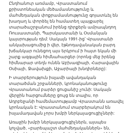
Ընդհանուր առմամբ, Վրաստանում
քրիստոնեական մեծամասնությունը և
մահմեդական փոքրամասնությունը գոյատևել են
խաղաղ և փորձել են համատեղ պայքարել
տարածաշրջանում իրենց դիրքերն ամրապնդող
Ռուսաստանի, Պարսկաստանի և Օսմանյան
կայսրության դեմ: Սակայն 1991-ից՝ Վրաստանի
անկախացումից ի վեր, էթնոդավանական բարդ
խճանկար ունեցող այս երկրում ի հայտ եկան մի
շարք ազգային հիմնահարցեր (որոնց մեջ իրենց
հիմնարար տեղն ունեն Աբխազիայի, Հարավային
Օսիայի, Ջավախքի, Աջարիայի խնդիրները):
Ի տարբերություն իսլամի ավանդական
տարածման շրջանների, կրոնականությունը
Վրաստանում բարձր ցուցանիշ չունի: Սակայն
վերջին հարցումները ցույց են տալիս, որ
Ադրբեջանի համեմատությամբ Վրաստանն առավել
կրոնական է: Վրաստանում տարբերակում են
իսլամադավան չորս խմբի ներկայացուցիչների:
Առաջին խմբի ներկայացուցիչներն, այսպես
կոչված, «բարեպաշտ մահմեդականներն» են,