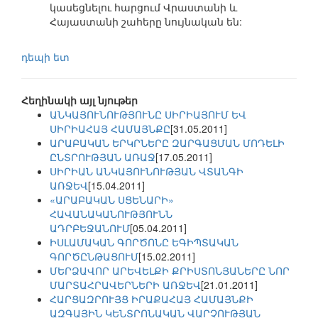
կասեցնելու հարցում Վրաստանի և
Հայաստանի շահերը նույնական են:
դեպի ետ
Հեղինակի այլ նյութեր
ԱՆԿԱՅՈՒՆՈՒԹՅՈՒՆԸ ՍԻՐԻԱՅՈՒՄ ԵՎ
ՍԻՐԻԱՀԱՅ ՀԱՄԱՅՆՔԸ
[31.05.2011]
ԱՐԱԲԱԿԱՆ ԵՐԿՐՆԵՐԸ ԶԱՐԳԱՑՄԱՆ ՄՈԴԵԼԻ
ԸՆՏՐՈՒԹՅԱՆ ԱՌԱՋ
[17.05.2011]
ՍԻՐԻԱՆ ԱՆԿԱՅՈՒՆՈՒԹՅԱՆ ՎՏԱՆԳԻ
ԱՌՋԵՎ
[15.04.2011]
«ԱՐԱԲԱԿԱՆ ՍՑԵՆԱՐԻ»
ՀԱՎԱՆԱԿԱՆՈՒԹՅՈՒՆՆ
ԱԴՐԲԵՋԱՆՈՒՄ
[05.04.2011]
ԻՍԼԱՄԱԿԱՆ ԳՈՐԾՈՆԸ ԵԳԻՊՏԱԿԱՆ
ԳՈՐԾԸՆԹԱՑՈՒՄ
[15.02.2011]
ՄԵՐՁԱՎՈՐ ԱՐԵՎԵԼՔԻ ՔՐԻՍՏՈՆՅԱՆԵՐԸ ՆՈՐ
ՄԱՐՏԱՀՐԱՎԵՐՆԵՐԻ ԱՌՋԵՎ
[21.01.2011]
ՀԱՐՑԱԶՐՈՒՅՑ ԻՐԱՔԱՀԱՅ ՀԱՄԱՅՆՔԻ
ԱԶԳԱՅԻՆ ԿԵՆՏՐՈՆԱԿԱՆ ՎԱՐՉՈՒԹՅԱՆ