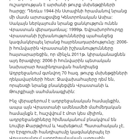
ուշադրության է արժանի թուրք մսխեթցիների
հարցը: Դեռևս 1944-ին Ստալինի հրամանով նրանց
մի մասն արտաքսվեց Կենտրոնական Ասիա:
Սակայն ներկայումս նրանք ցանկություն ունեն
Վրաստան վերադառնալ: 1999թ. Եվրախորհուրդը
Վրաստանի իշխանություններից պահանջեց
կազմակերպել նրանց հայրենադարձությունը: 2006-
ի հունվարին Վրաստանի իշխանությունները
հայտարարեցին, որ մինչև 2011թ. կիրականացնեն
այդ ծրագիրը: 2006-ի հունվարին պետական
նախարար Խայինդրավան հանդիպեց
Ադրբեջանում գտնվող 70 հազ. թուրք մսխեթցիների
ղեկավարների հետ: Ջավախահայերը դեմ են,
որպեսզի նրանք բնակեցվեն Վրաստանի և
Թուրքիայի սահմանագլխին:
Ինչ վերաբերում է ադրբեջանական համայնքին,
ապա այն Վրաստանի ամենամեծ մահմեդական
համայնքն է, հաշվվում է մոտ կես միլիոն,
ադրբեջանցիները հիմնականում բնակվում են
Լուվեր Քարթլիում և Կախեթում: Պատահական չէ,
որ Էրզրումի հանդիպումը կազմակերպել էր
Վրաստանում ադրբեջանական ազգային