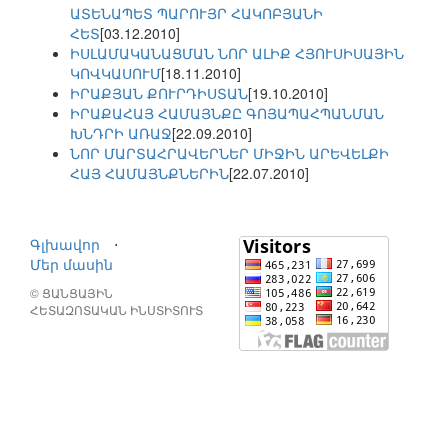
ԱՏԵՆԱՊԵՏ ՊԱՐՈՒՅՐ ՀԱԿՈԲՅԱՆԻ
ՀԵՏ
[03.12.2010]
ԻՍԼԱՄԱԿԱՆԱՑՄԱՆ ՆՈՐ ԱԼԻՔ ՀՅՈՒՍԻՍԱՅԻՆ
ԿՈՎԿԱՍՈՒՄ
[18.11.2010]
ԻՐԱՔՅԱՆ ՔՈՒՐԴԻՍՏԱՆ
[19.10.2010]
ԻՐԱՔԱՀԱՅ ՀԱՄԱՅՆՔԸ ԳՈՅԱՊԱՀՊԱՆՄԱՆ
ԽՆԴՐԻ ԱՌԱՋ
[22.09.2010]
ՆՈՐ ՄԱՐՏԱՀՐԱՎԵՐՆԵՐ ՄԻՋԻՆ ԱՐԵՎԵԼՔԻ
ՀԱՅ ՀԱՄԱՅՆՔՆԵՐԻՆ
[22.07.2010]
Գլխավոր
⋅
Մեր մասին
© ՑԱՆՑԱՅԻՆ
ՀԵՏԱԶՈՏԱԿԱՆ ԻՆՍՏԻՏՈՒՏ