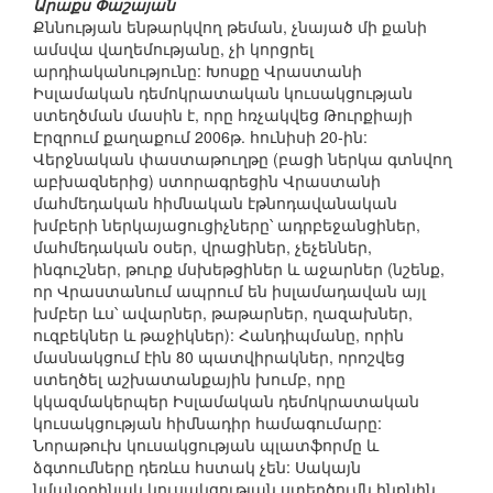
Արաքս Փաշայան
Քննության ենթարկվող թեման, չնայած մի քանի
ամսվա վաղեմությանը, չի կորցրել
արդիականությունը: Խոսքը Վրաստանի
Իսլամական դեմոկրատական կուսակցության
ստեղծման մասին է, որը հռչակվեց Թուրքիայի
Էրզրում քաղաքում 2006թ. հունիսի 20-ին:
Վերջնական փաստաթուղթը (բացի ներկա գտնվող
աբխազներից) ստորագրեցին Վրաստանի
մահմեդական հիմնական էթնոդավանական
խմբերի ներկայացուցիչները՝ ադրբեջանցիներ,
մահմեդական օսեր, վրացիներ, չեչեններ,
ինգուշներ, թուրք մսխեթցիներ և աջարներ (նշենք,
որ Վրաստանում ապրում են իսլամադավան այլ
խմբեր ևս՝ ավարներ, թաթարներ, ղազախներ,
ուզբեկներ և թաջիկներ): Հանդիպմանը, որին
մասնակցում էին 80 պատվիրակներ, որոշվեց
ստեղծել աշխատանքային խումբ, որը
կկազմակերպեր Իսլամական դեմոկրատական
կուսակցության հիմնադիր համագումարը:
Նորաթուխ կուսակցության պլատֆորմը և
ձգտումները դեռևս հստակ չեն: Սակայն
նմանօրինակ կուսակցության ստեղծումն ինքնին