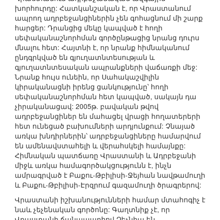
խորհուրդը: Հատկանշական է, որ Վրաստանում
ապրող ադրբեջանցիներին չեն գոհացնում մի շարք
հարցեր: Դրանցից մեկը կապված է հողի
սեփականաշնորհման գործընթացից նրանց դուրս
մնալու հետ: Հայտնի է, որ նրանք հիմնականում
ընդգրկված են գյուղատնտեսության և
գյուղատնտեսական ապրանքների վաճառքի մեջ:
Նրանք հույս ունեին, որ Սահակաշվիլին
կիրականացնի իրենց ցանկությունը՝ հողի
սեփականաշնորհման հետ կապված, սակայն դա
չիրականացավ: 2005թ. բավական թվով
ադրբեջանցիներ են մահացել վրացի հողատերերի
հետ ունեցած բախումների արդյունքում: Չնայած
առկա խնդիրներին՝ ադրբեջանցիները համարվում
են ամենավստահելի և վերահսկելի համայնքը:
Հիմնական պատճառը Վրաստանի և Ադրբեջանի
միջև առկա համագործակցությունն է, ինչն
ամրագրված է Բաքու-Թբիլիսի-Ջեյհան նավթամուղի
և Բաքու-Թբիլիսի-Էրզրում գազամուղի ծրագրերով:
Վրաստանի իշխանությունների համար մտահոգիչ է
նաև չեչենական գործոնը: Գաղտնիք չէ, որ
Վրաստանի ճանապարհով Չեչնիա են