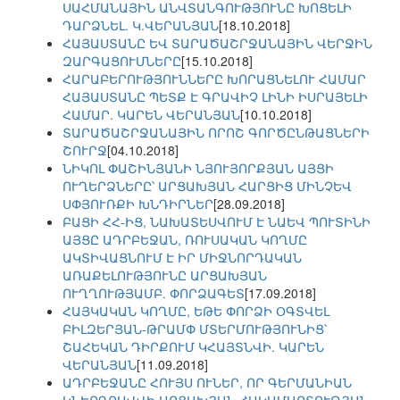
ՍԱՀՄԱՆԱՅԻՆ ԱՆՎՏԱՆԳՈՒԹՅՈՒՆԸ ԽՈՑԵԼԻ
ԴԱՐՁՆԵԼ. Կ.ՎԵՐԱՆՅԱՆ
[18.10.2018]
ՀԱՅԱՍՏԱՆԸ ԵՎ ՏԱՐԱԾԱՇՐՋԱՆԱՅԻՆ ՎԵՐՋԻՆ
ԶԱՐԳԱՑՈՒՄՆԵՐԸ
[15.10.2018]
ՀԱՐԱԲԵՐՈՒԹՅՈՒՆՆԵՐԸ ԽՈՐԱՑՆԵԼՈՒ ՀԱՄԱՐ
ՀԱՅԱՍՏԱՆԸ ՊԵՏՔ Է ԳՐԱՎԻՉ ԼԻՆԻ ԻՍՐԱՅԵԼԻ
ՀԱՄԱՐ. ԿԱՐԵՆ ՎԵՐԱՆՅԱՆ
[10.10.2018]
ՏԱՐԱԾԱՇՐՋԱՆԱՅԻՆ ՈՐՈՇ ԳՈՐԾԸՆԹԱՑՆԵՐԻ
ՇՈՒՐՋ
[04.10.2018]
ՆԻԿՈԼ ՓԱՇԻՆՅԱՆԻ ՆՅՈՒՅՈՐՔՅԱՆ ԱՅՑԻ
ՈՒՂԵՐՁՆԵՐԸ՝ ԱՐՑԱԽՅԱՆ ՀԱՐՑԻՑ ՄԻՆՉԵՎ
ՍՓՅՈՒՌՔԻ ԽՆԴԻՐՆԵՐ
[28.09.2018]
ԲԱՑԻ ՀՀ-ԻՑ, ՆԱԽԱՏԵՍՎՈՒՄ Է ՆԱԵՎ ՊՈՒՏԻՆԻ
ԱՅՑԸ ԱԴՐԲԵՋԱՆ, ՌՈՒՍԱԿԱՆ ԿՈՂՄԸ
ԱԿՏԻՎԱՑՆՈՒՄ Է ԻՐ ՄԻՋՆՈՐԴԱԿԱՆ
ԱՌԱՔԵԼՈՒԹՅՈՒՆԸ ԱՐՑԱԽՅԱՆ
ՈՒՂՂՈՒԹՅԱՄԲ. ՓՈՐՁԱԳԵՏ
[17.09.2018]
ՀԱՅԿԱԿԱՆ ԿՈՂՄԸ, ԵԹԵ ՓՈՐՁԻ ՕԳՏՎԵԼ
ԲԻԼԶԵՐՅԱՆ-ԹՐԱՄՓ ՄՏԵՐՄՈՒԹՅՈՒՆԻՑ՝
ՇԱՀԵԿԱՆ ԴԻՐՔՈՒՄ ԿՀԱՅՏՆՎԻ. ԿԱՐԵՆ
ՎԵՐԱՆՅԱՆ
[11.09.2018]
ԱԴՐԲԵՋԱՆԸ ՀՈՒՅՍ ՈՒՆԵՐ, ՈՐ ԳԵՐՄԱՆԻԱՆ