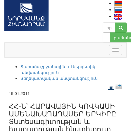
բաժանո
Տարածաշրջանային և էներգետիկ
անվտանգություն
Տեղեկատվական անվտանգություն
19.01.2011
ՀՀ-Ն՝ ՀԱՐԱՎԱՅԻՆ ԿՈՎԿԱՍԻ
ԱՄԵՆԱԽԱՂԱՂԱՍԵՐ ԵՐԿԻՐԸ
Տնտեսագիտության և
խաղաղության ինստիտուտ.