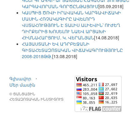
ԿՆԵՐԳՐԱՎՎԻ ԱՐՑԱԽՅԱՆ ՀԱԿԱՄԱՐՏՈՒԹՅԱՆ
ԿԱՐԳԱՎՈՐՄԱՆ ԳՈՐԾԸՆԹԱՑՈՒՄ
[05.09.2018]
ԿԱՍՊԻՑ ԾՈՎԻ ԻՐԱՎԱԿԱՆ ԿԱՐԳԱՎԻՃԱԿԻ
ՄԱՍԻՆ ՀՌՉԱԿԱԳԻՐԸ ԱՎԵԼՈՐԴ
ՎՍՏԱՀՈՒԹՅՈՒՆ Է ՏԱԼԻՍ ԱԼԻԵՎԻՆ՝ ՈՒԺԵՂ
ԴԻՐՔԵՐԻՑ ԽՈՍԵԼՈՒ ՆԱԵՎ ԱՐՑԱԽԻ
ՀԻՄՆԱՀԱՐՑՈՒՄ. Կ. ՎԵՐԱՆՅԱՆ
[14.08.2018]
ՀԱՅԱՍՏԱՆԻ ԵՎ ԱԴՐԲԵՋԱՆԻ
ԳԻՏԱՀԵՏԱԶՈՏԱԿԱՆ ՎԻՃԱԿԱԳՐՈՒԹՅՈՒՆԸ
2008-2018ԹԹ.
[13.08.2018]
Գլխավոր
⋅
Մեր մասին
© ՑԱՆՑԱՅԻՆ
ՀԵՏԱԶՈՏԱԿԱՆ ԻՆՍՏԻՏՈՒՏ