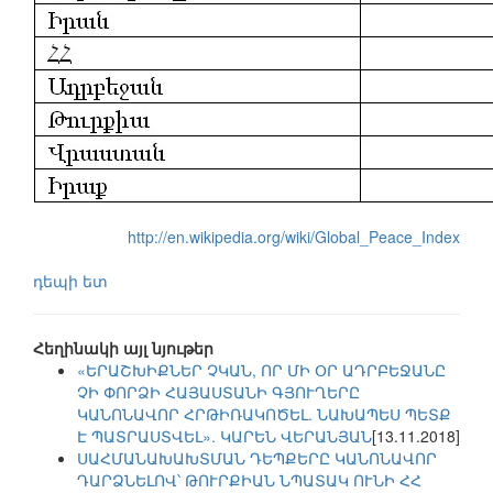
http://en.wikipedia.org/wiki/Global_Peace_Index
դեպի ետ
Հեղինակի այլ նյութեր
«ԵՐԱՇԽԻՔՆԵՐ ՉԿԱՆ, ՈՐ ՄԻ ՕՐ ԱԴՐԲԵՋԱՆԸ
ՉԻ ՓՈՐՁԻ ՀԱՅԱՍՏԱՆԻ ԳՅՈՒՂԵՐԸ
ԿԱՆՈՆԱՎՈՐ ՀՐԹԻՌԱԿՈԾԵԼ. ՆԱԽԱՊԵՍ ՊԵՏՔ
Է ՊԱՏՐԱՍՏՎԵԼ». ԿԱՐԵՆ ՎԵՐԱՆՅԱՆ
[13.11.2018]
ՍԱՀՄԱՆԱԽԱԽՏՄԱՆ ԴԵՊՔԵՐԸ ԿԱՆՈՆԱՎՈՐ
ԴԱՐՁՆԵԼՈՎ՝ ԹՈՒՐՔԻԱՆ ՆՊԱՏԱԿ ՈՒՆԻ ՀՀ