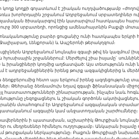
կողք կողքի գոյատևում է շիական ուղղվածությամբ «ժողովր
Դեռևս խորհրդային շրջանում Ադրբեջանում սրբատեղիներ ո
իսլամական ծիսակարգով էին կատարվում հատկապես հարսան
շուրջ 300 սրբատեղի, որոնցից ամենահայտնին Բաքվի մոտակ
կրոնականությունը բարձր ցուցանիշ ունի հատկապես երկրի
 Ջալիլաբադ, Լենքորան) և Ապշերոնի թերակղզում։
ւցիչներն Ադրբեջանում նույնպես զգալի թիվ են կազմում (ի
 հյուսիսային շրջաններում: Մերժելով շիա իսլամը` սուննի
և իրանցիների կողմից աղճատված: Այս տեսությունն ունի
ում է ադրբեջանցիներին իրենց թուրք ազգակիցներից և մերձ
ձեռքբերումից հետո այս երկրում իրենց ազդեցությունը տա
եր։ Թեհրանը ձեռնամուխ եղավ զգալի ֆինանսական միջոց
այլ հաստատությունների շինարարության, ինչպես նաև հ
ությունը չեզոքացնելու և շիական գործոնն ակտիվացնել
րանին մտահոգում էր Ադրբեջանում ազգայնական տրամադրո
ատականում ազգային կամ անջատողական շարժումները։
ավերներին ի պատասխան, աշխարհիկ Թուրքիան նույնպե
ներ ու մեդրեսեներ հիմնելու ուղղությամբ։ Անկարան իսլամը
մ թուրքական ներկայությունը։ Բաքուն Թուրքիայի նախաձեռ
ի, չնայած վերջինիս հետ ընդհանուր պատմական ժառանգո