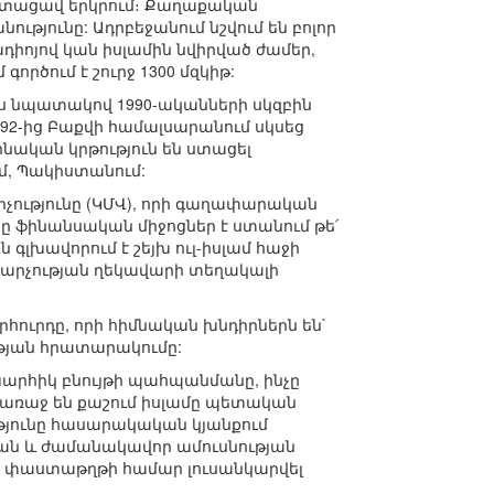
 ստացավ երկրում։ Քաղաքական
ւթյունը: Ադրբեջանում նշվում են բոլոր
դիոյով կան իսլամին նվիրված ժամեր,
ործում է շուրջ 1300 մզկիթ:
յս նպատակով 1990-ականների սկզբին
92-ից Բաքվի համալսարանում սկսեց
նական կրթություն են ստացել
ւմ, Պակիստանում:
չությունը (ԿՄՎ), որի գաղափարական
ցը ֆինանսական միջոցներ է ստանում թե՛
 գլխավորում է շեյխ ուլ-իսլամ հաջի
վարչության ղեկավարի տեղակալի
ուրդը, որի հիմնական խնդիրներն են`
թյան հրատարակումը:
արհիկ բնույթի պահպանմանը, ինչը
 առաջ են քաշում իսլամը պետական
ւթյունը հասարակական կյանքում
թյան և ժամանակավոր ամուսնության
ան փաստաթղթի համար լուսանկարվել