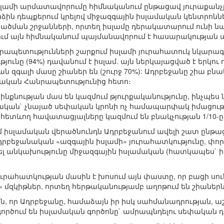
իսլամի արմատավորումը հիմնականում ընթացավ յուրաքան
ին դեպքերում կրելով միջազգային իսլամական կենտրոններ
ծման շրջանների, որտեղ իսլամը դերակատարում ունի նա
ւմ այն հիմնականում պայմանավորում է հասարակության ա
ապետությունների շարքում իսլամի յուրահատուկ նկարագր
ունը (94%) դավանում է իսլամ. այն ներկայացված է երկու ո
 զգալի մասը շիաներ են (շուրջ 70%): Ադրբեջանը շիա բնակ
մական Հանրապետությունից հետո։
նքնության մաս են կազմում թյուրքականությունը, ինչպես 
ական` չնայած սեփական կրոնի ոչ համապարփակ իմացությ
ետևող հավատացյալները կազմում են բնակչության 1/10-ը
մ իսլամական վերածնունդն Ադրբեջանում ավելի շատ ընթ
րբեջանական «ազգային իսլամի» յուրահատկությունը, փո
ել անկախությունը միջազգային իսլամական (հատկապես` 
ւրահատկության մասին է խոսում այն փաստը, որ բացի սո
 մզկիթներ, որտեղ հերթականությամբ աղոթում են շիաներն 
, որ Ադրբեջանը, համաձայն իր իսկ սահմանադրության, աշ
ործում են իսլամական գործոնը` ամրապնդելու սեփական դ