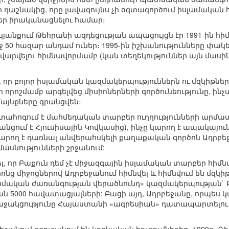
 դաշնակից, որը լավագույնս չի օգտագործում իսլամական 
եր իրականացնելու համար։
անքում Թեհրանի ազդեցության ապացույցն էր 1991-ին հ
րջ 50 հազար անդամ ուներ։ 1995-ին իշխանությունները փակե
վարվելու հիմնավորմամբ (կան տեղեկություններ այն մասին
, որ բոլոր իսլամական կազմակերպություններն ու մզկիթներ
որոշմամբ արգելվեց միսիոներների գործունեությունը, ին
յնքները գրանցվեն։
տահոգում է մահմեդական տարբեր ուղղությունների արմ
նցում է Հյուսիսային Կովկասից), ինչը կարող է ապակայու
 կարող է դառնալ անվերահսկելի քաղաքական գործոն Ադրբեջ
սնությունների շրջանում:
, որ Բաքուն դեմ չէ միջազգային իսլամական տարբեր հիմն
նց միջոցներով Ադրբեջանում հիմնվել և հիմնվում են մզկի
Իսլամական ժառանգության վերածնունդ» կազմակերպության` 
ան 5000 հավատացյալների: Բացի այդ, Ադրբեջանը, որպես կ
աջակցությունը Հայաստանի «ագրեսիան» դատապարտելու և 