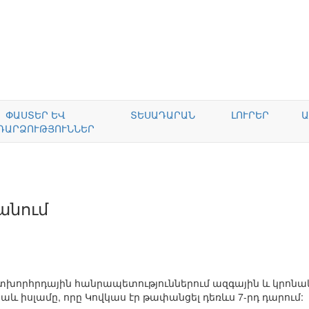
ՓԱՍՏԵՐ ԵՎ
ՏԵՍԱԴԱՐԱՆ
ԼՈՒՐԵՐ
Ա
ԴԱՐՁՈՒԹՅՈՒՆՆԵՐ
անում
ետխորհրդային հանրապետություններում ազգային և կրոնա
աև իսլամը, որը Կովկաս էր թափանցել դեռևս 7-րդ դարում: