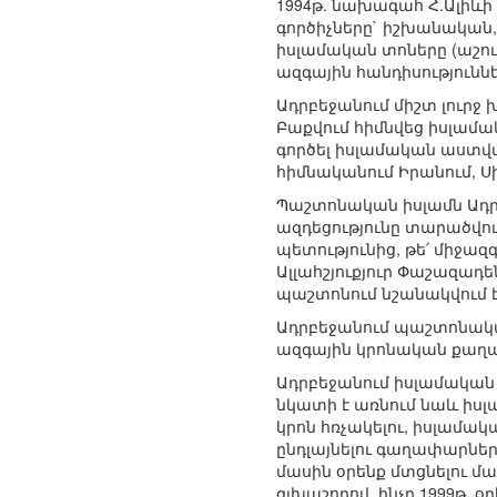
1994թ. նախագահ Հ.Ալիև
գործիչները` իշխանական,
իսլամական տոները (աշու
ազգային հանդիսություննե
Ադրբեջանում միշտ լուրջ
Բաքվում հիմնվեց իսլամա
գործել իսլամական աստվա
հիմնականում Իրանում, Ս
Պաշտոնական իսլամն Ադր
ազդեցությունը տարածվու
պետությունից, թե՛ միջազ
Ալլահշյուքյուր Փաշազա
պաշտոնում նշանակվում է
Ադրբեջանում պաշտոնակա
ազգային կրոնական քաղա
Ադրբեջանում իսլամական
նկատի է առնում նաև իսլ
կրոն հռչակելու, իսլամա
ընդլայնելու գաղափարներ
մասին օրենք մտցնելու մ
գլխաշորով, ինչը 1999թ. օր