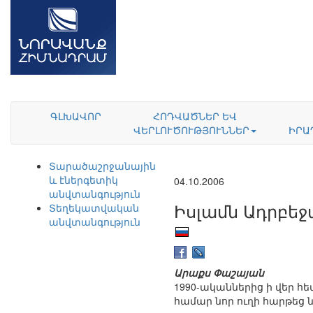
ԳԼԽԱՎՈՐ
ՀՈԴՎԱԾՆԵՐ ԵՎ
ՎԵՐԼՈՒԾՈՒԹՅՈՒՆՆԵՐ
ԻՐԱ
Տարածաշրջանային
և էներգետիկ
04.10.2006
անվտանգություն
Իսլամն Ադրբեջ
Տեղեկատվական
անվտանգություն
Արաքս Փաշայան
1990-ականներից ի վեր հ
համար նոր ուղի հարթեց ն