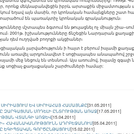
ջանում զգուշանում են կրոնական հուզումներից։ 1999թ. Գ
, որոնք մեկնաբանվեցին իբրև արտաքին միջամտության ար
մ եղավ այն մասին, որ կրոնական համայնքները շատ հաճ
 տարածում են պառակտիչ կրոնական գրականություն։
ւնները մշտապես ձգտում են թուլացնել ոչ միայն շիա–սուն
ւմ։ 2001թ. իշխանությունները ճնշեցին Նարդարան քաղաքի 
յան դեմ ուղղված բողոքի ակցիաներ։
ցիալական լարվածությունն ի հայտ է բերում իսլամի քա
թյունն առավել արդյունավետ է սոցիալապես անապահով շրջ
լամի մեջ նեցուկ են տեսնում։ Այս առումով, իսլամը զգալի 
 սոցիալ-քաղաքական շարժումների համար:
 ՍԻՐԻԱՅՈՒՄ ԵՎ ՍԻՐԻԱՀԱՅ ՀԱՄԱՅՆՔԸ
[31.05.2011]
Ը ԶԱՐԳԱՑՄԱՆ ՄՈԴԵԼԻ ԸՆՏՐՈՒԹՅԱՆ ԱՌԱՋ
[17.05.2011]
ՒԹՅԱՆ ՎՏԱՆԳԻ ԱՌՋԵՎ
[15.04.2011]
Ի» ՀԱՎԱՆԱԿԱՆՈՒԹՅՈՒՆՆ ԱԴՐԲԵՋԱՆՈՒՄ
[05.04.2011]
Ը ԵԳԻՊՏԱԿԱՆ ԳՈՐԾԸՆԹԱՑՈՒՄ
[15.02.2011]