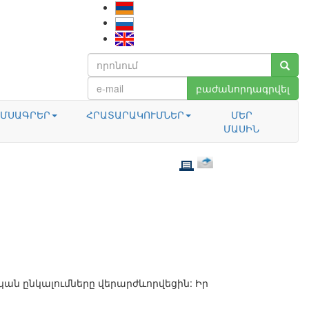
բաժանորդագրվել
ՄՍԱԳՐԵՐ
ՀՐԱՏԱՐԱԿՈՒՄՆԵՐ
ՄԵՐ
ՄԱՍԻՆ
կան ընկալումները վերարժևորվեցին: Իր