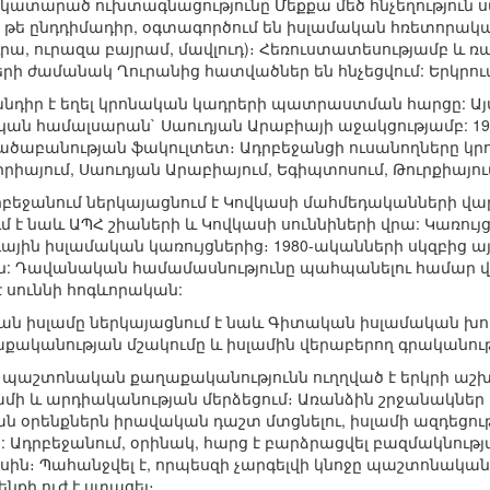
ի կատարած ուխտագնացությունը Մեքքա մեծ հնչեղություն
 թե ընդդիմադիր, օգտագործում են իսլամական հռետորականո
րա, ուրազա բայրամ, մավլուդ)։ Հեռուստատեսությամբ և ռա
րի ժամանակ Ղուրանից հատվածներ են հնչեցվում: Երկրում գ
 խնդիր է եղել կրոնական կադրերի պատրաստման հարցը: Ա
կան համալսարան` Սաուդյան Արաբիայի աջակցությամբ: 19
ծաբանության ֆակուլտետ։ Ադրբեջանցի ուսանողները կրո
իրիայում, Սաուդյան Արաբիայում, Եգիպտոսում, Թուրքիայո
բեջանում ներկայացնում է Կովկասի մահմեդականների վար
մ է նաև ԱՊՀ շիաների և Կովկասի սուննիների վրա: Կառույ
գային իսլամական կառույցներից։ 1980-ականների սկզբից այն
դեն: Դավանական համամասնությունը պահպանելու համար 
 սուննի հոգևորական:
ն իսլամը ներկայացնում է նաև Գիտական իսլամական խորհ
քականության մշակումը և իսլամին վերաբերող գրականու
 պաշտոնական քաղաքականությունն ուղղված է երկրի աշխ
ամի և արդիականության մերձեցում։ Առանձին շրջանակներ
կան օրենքներն իրավական դաշտ մտցնելու, իսլամի ազդեցո
: Ադրբեջանում, օրինակ, հարց է բարձրացվել բազմակնու
ասին։ Պահանջվել է, որպեսզի չարգելվի կնոջը պաշտոնակ
ենքի ուժ է ստացել։