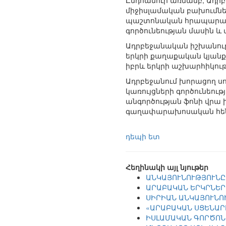
Ընդհանուր առմամբ, Ադրբե
միջիսլամական բախումներ
պաշտոնական հրապարակու
գործունեության մասին և
Ադրբեջանական իշխանությո
երկրի քաղաքական կյանքո
իբրև երկրի աշխարհիկութ
Ադրբեջանում խորացող սո
կառույցների գործունեու
անգործության ֆոնի վրա իս
գաղափարախոսական հենք
դեպի ետ
Հեղինակի այլ նյութեր
ԱՆԿԱՅՈՒՆՈՒԹՅՈՒՆԸ
ԱՐԱԲԱԿԱՆ ԵՐԿՐՆԵՐ
ՍԻՐԻԱՆ ԱՆԿԱՅՈՒՆՈ
«ԱՐԱԲԱԿԱՆ ՍՑԵՆԱՐ
ԻՍԼԱՄԱԿԱՆ ԳՈՐԾՈՆ