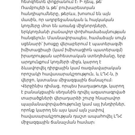
հետզհետե փոքրանում է։ Ի դեպ, թե՛
Ռամբույեի և թե՛ բուխարեստյան
հանդիպումները, թերևս, խոսում են այն
մասին, որ ադրբեջանական և հայկական
կողմերը մոտ են առանց միջնորդների,
երկկողմանի
բանավոր
փոխհամաձայնության
հանգելուն։ Մասնավորապես, համաձայն սույն
սցենարի՝ խոսքը վերաբերում է պատերազմի
իմիտացիայի (կամ իմիտացիոն պատերազմ)
իրադրության արհեստական ստեղծմանը, երբ
արդյունքում կողմերի միջև կարող է
ձևավորվել դիրքային կամ ռազմավարական
որոշակի հավասարակշռություն, և ԼՂՀ-ն, ի
վերջո, կստանա միջազգային ճանաչում։
Վերջինիս դիմաց, որպես խաղաթուղթ, կարող
է բանակցային սեղանին դրվել ազատագրված
տարածքների վերադարձի շուրջ հնարավոր
պայմանավորվածությունը կամ այլ խնդիրներ,
որոնք կարող են այս կամ այն չափով
հավասարակշռության դաշտ ապահովել ԼՂՀ
միջազգային ճանաչման համար։