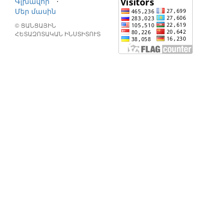
Գլխավոր
⋅
Մեր մասին
© ՑԱՆՑԱՅԻՆ
ՀԵՏԱԶՈՏԱԿԱՆ ԻՆՍՏԻՏՈՒՏ