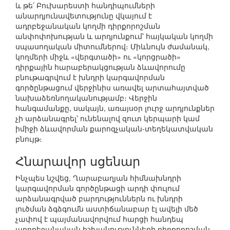
և թե՛ Բուխարեստի հանդիպումների
անարդյունավետությունը վկայում է
ադրբեջանական կողմի դիրքորոշման
անփոփոխության և արդյունքում՝ հայկական կողմի
սպասողական միտումներով։ Միևնույն ժամանակ,
կողմերի միջև «վերգտածի» ու «կորցրածի»
դիրքային հարաբերակցության ձևավորումը
բնութագրվում է խնդրի կարգավորման
գործընթացում վերջինիս առավել արտահայտված
նախաձեռնողականությամբ։ Վերջին
հանգամանքը, սակայն, առայսօր լուրջ արդյունքներ
չի արձանագրել՝ ունենալով զուտ կերպարի կամ
իմիջի ձևավորման քարոզչական-տեղեկատվական
բնույթ։
Հնարավոր սցենար
Ինչպես նշվեց, Ղարաբաղյան հիմնախնդրի
կարգավորման գործընթացի արդի փուլում
արձանագրված բարդություններն ու խնդրի
լուծման ձգձգումն աստիճանաբար էլ ավելի մեծ
չափով է պայմանավորվում հարցի հանդեպ
ադրբեջանական իշխանությունների դիրքորոշման,