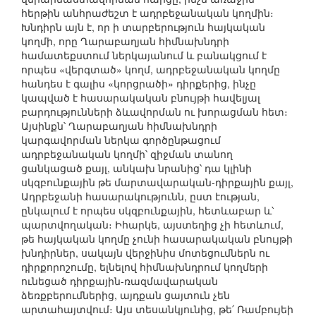
հերթին անհրաժեշտ է ադրբեջանական կողմին։
Խնդիրն այն է, որ ի տարբերություն հայկական
կողմի, որը Ղարաբաղյան հիմնախնդրի
համատեքստում ներկայանում և բանակցում է
որպես «վերգտած» կողմ, ադրբեջանական կողմը
հանդես է գալիս «կորցրածի» դիրքերից, ինչը
կապված է հասարակական բնույթի հավելյալ
բարդությունների ձևավորման ու խորացման հետ։
Այսինքն՝ Ղարաբաղյան հիմնախնդրի
կարգավորման ներկա գործընթացում
ադրբեջանական կողմի՝ զիջման տանող
ցանկացած քայլ, անկախ նրանից՝ դա կլինի
սկզբունքային թե մարտավարական-դիրքային քայլ,
Ադրբեջանի հասարակությունն, ըստ էության,
ընկալում է որպես սկզբունքային, հետևաբար և՝
պարտվողական։ Իհարկե, այստեղից չի հետևում,
թե հայկական կողմը չունի հասարակական բնույթի
խնդիրներ, սակայն վերջինիս մոտեցումներն ու
դիրքորոշումը, ելնելով հիմնախնդրում կողմերի
ունեցած դիրքային-ռազմավարական
ձեռքբերումներից, այդքան ցայտուն չեն
արտահայտվում։ Այս տեսանկյունից, թե՛ Ռամբույեի