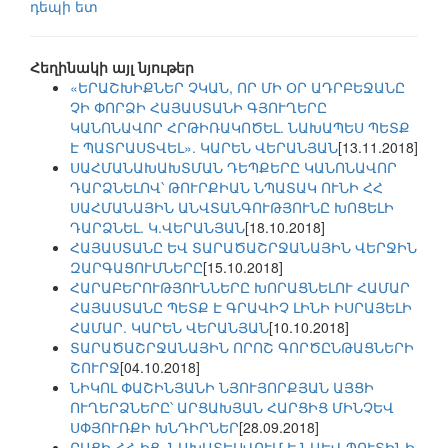
դեպի ետ
Հեղինակի այլ նյութեր
«ԵՐԱՇԽԻՔՆԵՐ ՉԿԱՆ, ՈՐ ՄԻ ՕՐ ԱԴՐԲԵՋԱՆԸ
ՉԻ ՓՈՐՁԻ ՀԱՅԱՍՏԱՆԻ ԳՅՈՒՂԵՐԸ
ԿԱՆՈՆԱՎՈՐ ՀՐԹԻՌԱԿՈԾԵԼ. ՆԱԽԱՊԵՍ ՊԵՏՔ
Է ՊԱՏՐԱՍՏՎԵԼ». ԿԱՐԵՆ ՎԵՐԱՆՅԱՆ
[13.11.2018]
ՍԱՀՄԱՆԱԽԱԽՏՄԱՆ ԴԵՊՔԵՐԸ ԿԱՆՈՆԱՎՈՐ
ԴԱՐՁՆԵԼՈՎ՝ ԹՈՒՐՔԻԱՆ ՆՊԱՏԱԿ ՈՒՆԻ ՀՀ
ՍԱՀՄԱՆԱՅԻՆ ԱՆՎՏԱՆԳՈՒԹՅՈՒՆԸ ԽՈՑԵԼԻ
ԴԱՐՁՆԵԼ. Կ.ՎԵՐԱՆՅԱՆ
[18.10.2018]
ՀԱՅԱՍՏԱՆԸ ԵՎ ՏԱՐԱԾԱՇՐՋԱՆԱՅԻՆ ՎԵՐՋԻՆ
ԶԱՐԳԱՑՈՒՄՆԵՐԸ
[15.10.2018]
ՀԱՐԱԲԵՐՈՒԹՅՈՒՆՆԵՐԸ ԽՈՐԱՑՆԵԼՈՒ ՀԱՄԱՐ
ՀԱՅԱՍՏԱՆԸ ՊԵՏՔ Է ԳՐԱՎԻՉ ԼԻՆԻ ԻՍՐԱՅԵԼԻ
ՀԱՄԱՐ. ԿԱՐԵՆ ՎԵՐԱՆՅԱՆ
[10.10.2018]
ՏԱՐԱԾԱՇՐՋԱՆԱՅԻՆ ՈՐՈՇ ԳՈՐԾԸՆԹԱՑՆԵՐԻ
ՇՈՒՐՋ
[04.10.2018]
ՆԻԿՈԼ ՓԱՇԻՆՅԱՆԻ ՆՅՈՒՅՈՐՔՅԱՆ ԱՅՑԻ
ՈՒՂԵՐՁՆԵՐԸ՝ ԱՐՑԱԽՅԱՆ ՀԱՐՑԻՑ ՄԻՆՉԵՎ
ՍՓՅՈՒՌՔԻ ԽՆԴԻՐՆԵՐ
[28.09.2018]
ԲԱՑԻ ՀՀ-ԻՑ, ՆԱԽԱՏԵՍՎՈՒՄ Է ՆԱԵՎ ՊՈՒՏԻՆԻ