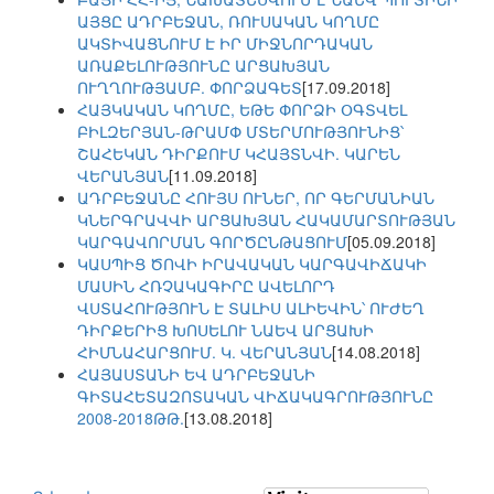
ԱՅՑԸ ԱԴՐԲԵՋԱՆ, ՌՈՒՍԱԿԱՆ ԿՈՂՄԸ
ԱԿՏԻՎԱՑՆՈՒՄ Է ԻՐ ՄԻՋՆՈՐԴԱԿԱՆ
ԱՌԱՔԵԼՈՒԹՅՈՒՆԸ ԱՐՑԱԽՅԱՆ
ՈՒՂՂՈՒԹՅԱՄԲ. ՓՈՐՁԱԳԵՏ
[17.09.2018]
ՀԱՅԿԱԿԱՆ ԿՈՂՄԸ, ԵԹԵ ՓՈՐՁԻ ՕԳՏՎԵԼ
ԲԻԼԶԵՐՅԱՆ-ԹՐԱՄՓ ՄՏԵՐՄՈՒԹՅՈՒՆԻՑ՝
ՇԱՀԵԿԱՆ ԴԻՐՔՈՒՄ ԿՀԱՅՏՆՎԻ. ԿԱՐԵՆ
ՎԵՐԱՆՅԱՆ
[11.09.2018]
ԱԴՐԲԵՋԱՆԸ ՀՈՒՅՍ ՈՒՆԵՐ, ՈՐ ԳԵՐՄԱՆԻԱՆ
ԿՆԵՐԳՐԱՎՎԻ ԱՐՑԱԽՅԱՆ ՀԱԿԱՄԱՐՏՈՒԹՅԱՆ
ԿԱՐԳԱՎՈՐՄԱՆ ԳՈՐԾԸՆԹԱՑՈՒՄ
[05.09.2018]
ԿԱՍՊԻՑ ԾՈՎԻ ԻՐԱՎԱԿԱՆ ԿԱՐԳԱՎԻՃԱԿԻ
ՄԱՍԻՆ ՀՌՉԱԿԱԳԻՐԸ ԱՎԵԼՈՐԴ
ՎՍՏԱՀՈՒԹՅՈՒՆ Է ՏԱԼԻՍ ԱԼԻԵՎԻՆ՝ ՈՒԺԵՂ
ԴԻՐՔԵՐԻՑ ԽՈՍԵԼՈՒ ՆԱԵՎ ԱՐՑԱԽԻ
ՀԻՄՆԱՀԱՐՑՈՒՄ. Կ. ՎԵՐԱՆՅԱՆ
[14.08.2018]
ՀԱՅԱՍՏԱՆԻ ԵՎ ԱԴՐԲԵՋԱՆԻ
ԳԻՏԱՀԵՏԱԶՈՏԱԿԱՆ ՎԻՃԱԿԱԳՐՈՒԹՅՈՒՆԸ
2008-2018ԹԹ.
[13.08.2018]