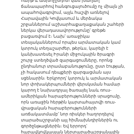
հարթ և անխոչընդոտ կամ խաղաղ
ճանապարհով հանգուցալուծումը ոչ միայն չի
ապահովագրվում, այլև հաշվի առնելով
Հարավային Կովկասում և մերձակա
շրջաններում աշխարհաքաղաքական շահերի
ներկա վերադասավորությունը՝ գրեթե
բացառվում է։ Նախ՝ առաջիկա
տեսլականներում որպես արմատական կամ
կտրուկ տեղաշարժեր, թերևս, կարելի է
կանխատեսել Իրանի միջուկային ծրագրի
շուրջ ստեղծված զարգացումները, որոնց
ընդհանուր տրամաբանությունը, ըստ էության,
չի հակասում դեպքերի զարգացման այս
սցենարին։ Երկրորդ՝ կտրուկ և արմատական
նոր փոխակերպումների վերսկսման համար
կարող է նախադրյալ ծառայել նաև ռուս-
ամերիկյան հարաբերությունների սրացումը,
որն առաջին հերթին կարտահայտվի ռուս-
վրացական հարաբերությունների
առճակատմամբ՝ նոր ռիսկեր հաղորդելով
տարածաշրջանի այլ հիմնախնդիրներին ու
գործընթացներին։ Եվ երրորդ՝
հարավկովկասյան ներտարածաշրջանային