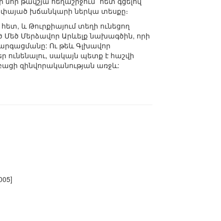
նոր թավշյա հեղաշրջում` հետ գցելով
այփայած խճանկարի ներկա տեսքը։
հետ, և Թուրքիայում տեղի ունեցող
ծ Մեծ Մերձավոր Արևելք նախագծին, որի
արգացմանը: Ու թեև Գլխավոր
ր ունենալու, սակայն պետք է հաշվի
կբացի զինվորականության առջև:
005]