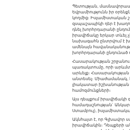
Պետության, մասնավորապ
Եվրամիությունն իր օրեն
կողմից։ Իսլամիստական շ
զսպաշապիկի դեր է խաղու
դնել խորհրդարանի ընդու
իրավիճակը երկար տևել չի
նախագահն ընտրվում է խո
ամենայն հավանականությ
խորհրդարանի ընդունած ո
Հասարակության շրջանում 
պառակտումը, որի արևմտյ
արևելք։ Հասարակության 
անտեսել։ Միաժամանակ, հ
լիակատար իշխանության 
համոզմունքների։
Այս դեպքում իրավիճակի 
համադաշնության` Անկար
Ստամբուլ), իսլամիստակա
Ակնհայտ է, որ Գլխավոր ս
իրավիճակին։ Դեպքերի ա