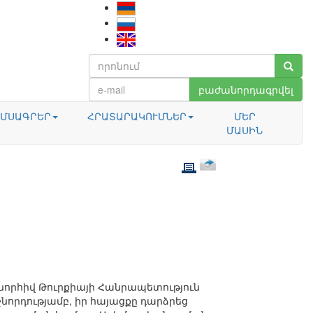
բաժանորդագրվել
ՄՍԱԳՐԵՐ
ՀՐԱՏԱՐԱԿՈՒՄՆԵՐ
ՄԵՐ
ՄԱՍԻՆ
նորհիվ Թուրքիայի Հանրապետություն
նորդությամբ, իր հայացքը դարձրեց