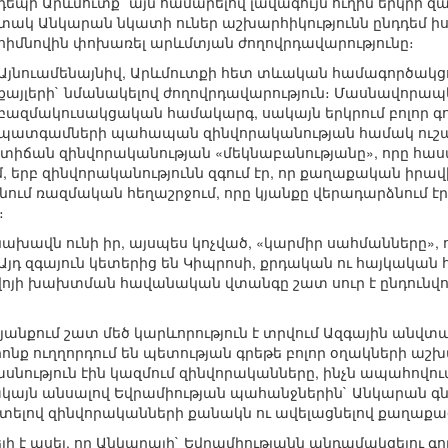
դեպի Արևմուտք` այն համարելով լավագույն ուղին երկր
տակ Անկարան նկատի ուներ աշխարհիկությունն ընդդեմ ի
հիմնովին փոխառել արևմտյան ժողովրդավարությունը։
Այնուամենայնիվ, Արևմուտքի հետ տևական համագործակցու
քայլերի` նմանակելով ժողովրդավարություն։ Մասնավորապե
բազմակուսակցական համակարգ, սակայն երկրում բոլոր գո
պատգամների պահապան զինվորականության համակ ուշադրո
իճան զինվորականության «մեկնաբանությանը», որը հասար
, երբ զինվորականությունն զգում էր, որ քաղաքական իրա
ենում ռազմական հեղաշրջում, որը կյանքը վերադարձնում էր 
։
րնախավն ունի իր, այսպես կոչված, «կարմիր սահմանները»,
 Այդ զգայուն կետերից են Կիպրոսի, քրդական ու հայկական
քվոյի խախտման հավանական վտանգը շատ սուր է ընդունվ
անքում շատ մեծ կարևորություն է տրվում Ազգային անվտ
րոնք ուղղորդում են պետության գրեթե բոլոր օղակների աշ
սնություն էին կազմում զինվորականները, ինչն ապահովում
կայն անսալով Եվրամիության պահանջներին` Անկարան գն
ատելով զինվորականների քանակն ու ավելացնելով քաղաք
լի է ասել, որ Անկարայի` Եվրամիությանն անդամակցելու գ