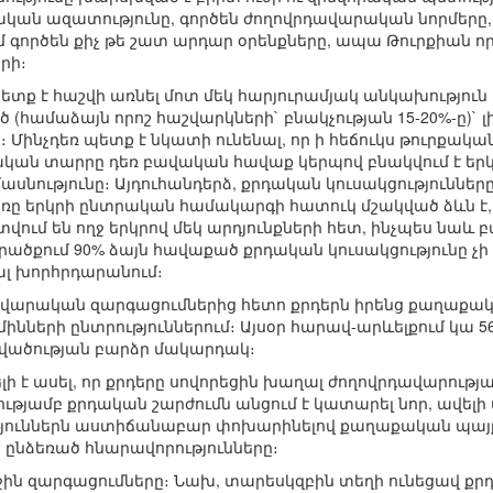
ական ազատությունը, գործեն ժողովրդավարական նորմերը
 գործեն քիչ թե շատ արդար օրենքները, ապա Թուրքիան ո
րի։
ետք է հաշվի առնել մոտ մեկ հարյուրամյակ անկախություն 
(համաձայն որոշ հաշվարկների` բնակչության 15-20%-ը)` լ
Մինչդեռ պետք է նկատի ունենալ, որ ի հեճուկս թուրքա
ան տարրը դեռ բավական հավաք կերպով բնակվում է երկր
ասնությունը։ Այդուհանդերձ, քրդական կուսակցություններ
ը երկրի ընտրական համակարգի հատուկ մշակված ձևն է, 
ում են ողջ երկրով մեկ արդյունքների հետ, ինչպես նաև բ
տարածքում 90% ձայն հավաքած քրդական կուսակցությունը
ալ խորհրդարանում։
դավարական զարգացումներից հետո քրդերն իրենց քաղաքա
ների ընտրություններում։ Այսօր հարավ-արևելքում կա 56
վածության բարձր մակարդակ։
լի է ասել, որ քրդերը սովորեցին խաղալ ժողովրդավարությ
թյամբ քրդական շարժումն անցում է կատարել նոր, ավել
յուններն աստիճանաբար փոխարինելով քաղաքական պայք
ընձեռած հնարավորությունները։
ջին զարգացումները։ Նախ, տարեսկզբին տեղի ունեցավ քր