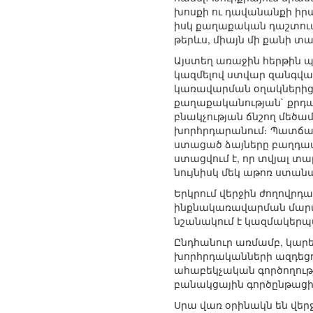
խոսքի ու դավանանքի իր
իսկ քաղաքական դաշտում
թերևս, միայն մի քանի տա
Այստեղ առաջին հերթին պ
կազմելով ստվար զանգված 
կառավարման օղակներից։ 
քաղաքականության` քրդակ
բնակչության ճնշող մեծամ
խորհրդարանում։ Պատճառ
ստացած ձայները բաղդատվ
ստացվում է, որ տվյալ 
նույնիսկ մեկ աթոռ ստան
Երկրում վերջին ժողովր
ինքնակառավարման մարմին
նշանակում է կազմակերպ
Ընդհանուր առմամբ, կարե
խորհրդականների ազդեցու
ահաբեկչական գործողութ
բանակցային գործընթացի 
Սրա վառ օրինակն են վեր