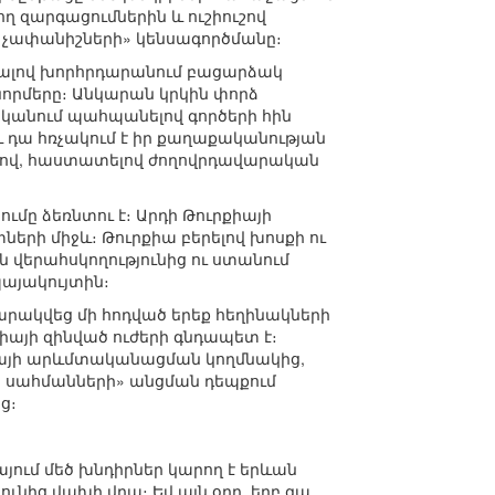
ող զարգացումներին և ուշիուշով
 չափանիշների» կենսագործմանը։
նենալով խորհրդարանում բացարձակ
նորմերը։ Անկարան կրկին փորձ
ականում պահպանելով գործերի հին
և դա հռչակում է իր քաղաքականության
լերով, հաստատելով ժողովրդավարական
ւմը ձեռնտու է։ Արդի Թուրքիայի
երի միջև։ Թուրքիա բերելով խոսքի ու
 վերահսկողությունից ու ստանում
պայակույտին։
ատարակվեց մի հոդված երեք հեղինակների
քիայի զինված ուժերի գնդապետ է։
րքիայի արևմտականացման կողմնակից,
իր սահմանների» անցման դեպքում
ց։
յում մեծ խնդիրներ կարող է երևան
ունից վախի վրա։ Եվ այն օրը, երբ գա