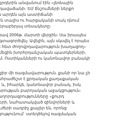
րդերին անվանում էին «լեռնային
 դավաճանի։ ԵՄ ճնշումների ներքո
ն արդեն այն աստիճանի
 են տալիս ու հարցականի տակ դնում
վերաբերյալ տեսակետը։
ռավ 2006թ. մարտի վերջին։ Սա իրապես
ագործվել։ Ավելին, այն սկսվել է որպես
ի հետ ժողովրդավարություն խաղացող»
 դիմեցին խորհրդանշական պատկերների,
մ։ Ոստիկանների ու կանոնավոր բանակի
քիր մի ռազմավարություն. քանի որ նա չի
անհրաժեշտ է քրդական քաղաքական
և, իհարկե, կանոնավոր բանակ, իսկ
րության բարոյական աջակցություն։
ղորդագրությունները «քուրդ
երի, նահատակված զինվորների և
րի սադրիչ քայլեր են, որոնց
ությունում` ստեղծելով ռազմական