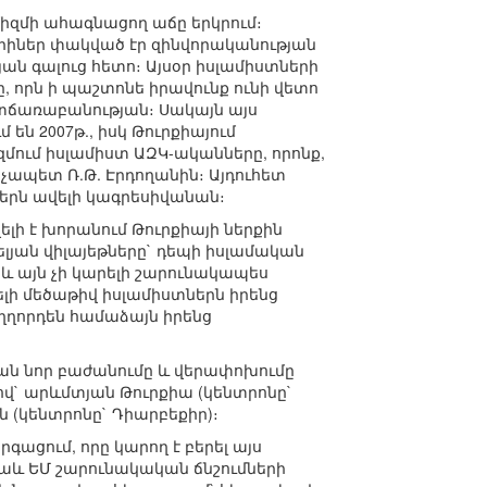
իզմի ահագնացող աճը երկրում։
տարիներ փակված էր զինվորականության
ն գալուց հետո։ Այսօր իսլամիստների
 որն ի պաշտոնե իրավունք ունի վետո
ատճառաբանության։ Սակայն այս
են 2007թ., իսկ Թուրքիայում
մում իսլամիստ ԱԶԿ-ականները, որոնք,
ապետ Ռ.Թ. Էրդողանին։ Այդուհետ
ներն ավելի կագրեսիվանան։
ելի է խորանում Թուրքիայի ներքին
լյան վիլայեթները` դեպի իսլամական
 և այն չի կարելի շարունակապես
լի մեծաթիվ իսլամիստներն իրենց
ղղորդեն համաձայն իրենց
կան նոր բաժանումը և վերափոխումը
վ` արևմտյան Թուրքիա (կենտրոնը`
 (կենտրոնը` Դիարբեքիր)։
գացում, որը կարող է բերել այս
աև ԵՄ շարունակական ճնշումների