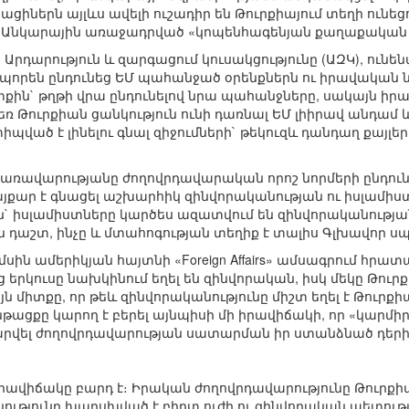
ցիներն այլևս ավելի ուշադիր են Թուրքիայում տեղի ունեց
ից Անկարային առաջադրված «կոպենհագենյան քաղաքական
ծ Արդարություն և զարգացում կուսակցությունը (ԱԶԿ), ու
պորեն ընդունեց ԵՄ պահանջած օրենքներն ու իրավական 
ին` թղթի վրա ընդունելով նրա պահանջները, սակայն իր
եռ Թուրքիան ցանկություն ունի դառնալ ԵՄ լիիրավ անդամ 
իպված է լինելու գնալ զիջումների` թեկուզև դանդաղ քայ
 կառավարությանը ժողովրդավարական որոշ նորմերի ընդունո
յքար է գնացել աշխարհիկ զինվորականության ու իսլամիստն
 իսլամիստները կարծես ազատվում են զինվորականության
յն դաշտ, ինչը և մտահոգության տեղիք է տալիս Գլխավոր ս
ամսին ամերիկյան հայտնի «Foreign Affairs» ամսագրում հր
 երկուսը նախկինում եղել են զինվորական, իսկ մեկը Թուր
այն միտքը, որ թեև զինվորականությունը միշտ եղել է Թու
նթացքը կարող է բերել այնպիսի մի իրավիճակի, որ «կարմ
արվել ժողովրդավարության սատարման իր ստանձնած դերի
րավիճակը բարդ է։ Իրական ժողովրդավարությունը Թուրքիա
նությունը խարսխված է բիրտ ուժի ու զինվորական պետությ