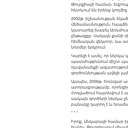
Թուրքիայի համար։ Եվրոպա
հետևում են իրենց կողմ
2002թ. իշխանության եկա
մեծամասնություն, հապճե
կատարեց խաբել Արևմուտք
ընթացքը։ Սակայն քանի դ
հիմնական վեկտոր, նա ստ
նորմեր երկրում։
Կարելի է ասել, որ ներկա
պատմությունում միշտ պա
դավանանքի ազատություն`
գործունեության ավելի լա
Այսպես, 2006թ. հունվար 
ստորագրությամբ, որոնցից
Հոդվածում հայտնվում է 
սակայն գործերի ներկա ը
բանակը կարող է և հրաժ
* * *
Իրոք, Անկարայի համար ի
հանել։ Թուրքիայում միաս