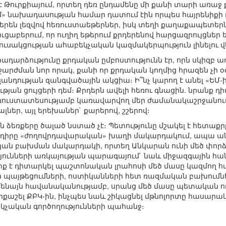
 Թուրքիայում, որտեղ դեռ ընդամենը մի քանի տարի առաջ ք
դ եմ» նախադասության համար դատում էին որպես հայրենիքի
դերեն լեզվով հեռուստաեթերներ, իսկ տեղի քաղաքապետեր
ւցաբերում, որ ուղիղ եթերում քրդերենով հարցազրույցներ
ւսակցության ահաբեկչական կազմակերպություն լինելու 
դարձությունը քրդական ըմբոստությունն էր, որն սկիզբ ա
արժման նոր որակ, քանի որ քրդական կողմից հրազեն չի օգտ
դության զանգվածային ակցիա։ Ի՞նչ կարող է անել «ԵՄ-
յան ցույցերի դեմ։ Քրդերն ավելի հեռու գնացին. նրանք
եռուստատեսությամբ կառավարվող մեր ժամանակաշրջանու
յալներ, այլ երեխաներ` քարերով, շշերով։
 ձեռքերը ծալած նստած չէ։ Պետությունը մշակել է հետաքր
խնդիրը «ժողովրդավարական» խաղի մակարդակում, ապա 
կան բախման մակարդակի, որտեղ Անկարան ունի մեծ փորձ 
ունների առկայության պարագայում` նաև միջազգային հան
ք է դիտարկել պաշտոնական լրահոսի մեծ մասը կազմող հա
 պայթեցումների, ոստիկանների հետ ռազմական բախումն
ենայն հավանականությամբ, սրանց մեծ մասը պետական ուժե
քաշել ՔԲԿ-ին, ինչպես նաև շիկացնել մթնոլորտը հասարակ
չական գործողությունների պահանջ։