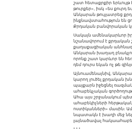
շատ հետաքրքիր երևույթ է
թուրքեր», իսկ «ես քուր
Անկարան թույլատրեց քր
ինքնավստահություն են ցո
Քրդական բանվորական կո
Սակայն ամենակարևոր իրա
նշանավորում է քրդական շ
քաղաքացիական անհնազան
Անկարան խաղաղ բնակչութ
որոնք շատ կարևոր են հ
դեմ դուրս եկան ոչ թե զին
Այնուամենայնիվ, Անկարան
կարող լուծել քրդական 
պայքարն իջեցնել ռազմա
ահաբեկչական գործողությ
Ահա այս շրջանակում պետ
ահաբեկիչների հերթական
ոստիկանների» մասին։ Ամ
նպատակն է խաղի մեջ ներ
լայնածավալ հակաահաբեկ
* * *