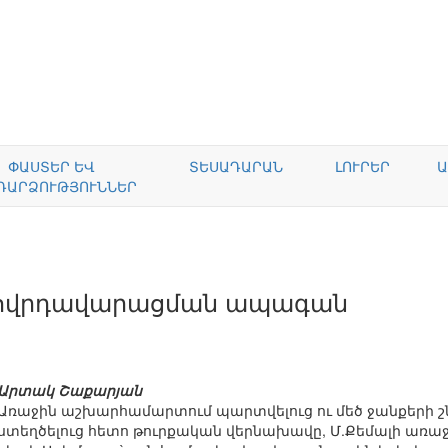
ՓԱՍՏԵՐ ԵՎ
ՏԵՍԱԴԱՐԱՆ
ԼՈՒՐԵՐ
Ա
ԴԱՐՁՈՒԹՅՈՒՆՆԵՐ
ղովրդավարացման ապագան
Արտակ Շաքարյան
Առաջին աշխարհամարտում պարտվելուց ու մեծ ջանքերի շ
ստեղծելուց հետո թուրքական վերնախավը, Մ.Քեմալի առաջ