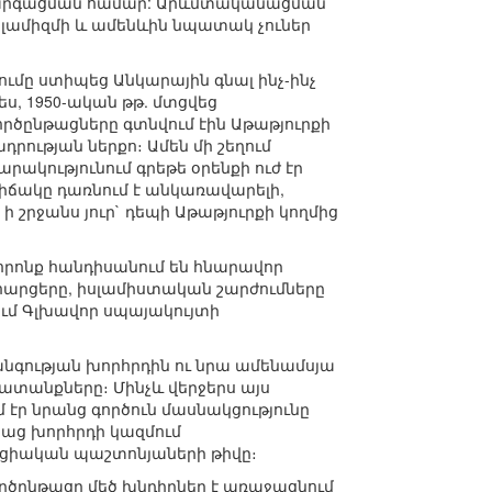
ի զարգացման համար: Արևմտականացման
սլամիզմի և ամենևին նպատակ չուներ
մը ստիպեց Անկարային գնալ ինչ-ինչ
ս, 1950-ական թթ. մտցվեց
րծընթացները գտնվում էին Աթաթյուրքի
ւթյան ներքո։ Ամեն մի շեղում
ակությունում գրեթե օրենքի ուժ էր
վիճակը դառնում է անկառավարելի,
ի շրջանս յուր` դեպի Աթաթյուրքի կողմից
 որոնք հանդիսանում են հնարավոր
 հարցերը, իսլամիստական շարժումները
ում Գլխավոր սպայակույտի
անգության խորհրդին ու նրա ամենամսյա
խատանքները։ Մինչև վերջերս այս
 էր նրանց գործուն մասնակցությունը
աց խորհրդի կազմում
ացիական պաշտոնյաների թիվը։
ործընթացը մեծ խնդիրներ է առաջացնում