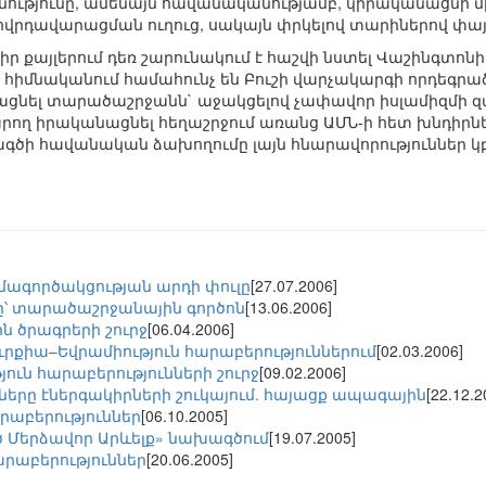
ւթյունը, ամենայն հավանականությամբ, կիրականացնի մի 
ովրդավարացման ուղուց, սակայն փրկելով տարիներով փ
 քայլերում դեռ շարունակում է հաշվի նստել Վաշինգտոնի 
 հիմնականում համահունչ են Բուշի վարչակարգի որդեգրա
րացնել տարածաշրջանն` աջակցելով չափավոր իսլամիզմի զ
արող իրականացնել հեղաշրջում առանց ԱՄՆ-ի հետ խնդիրնե
խագծի հավանական ձախողումը լայն հնարավորություններ 
մագործակցության արդի փուլը
[27.07.2006]
ը՝ տարածաշրջանային գործոն
[13.06.2006]
ին ծրագրերի շուրջ
[06.04.2006]
ւրքիա–Եվրամիություն հարաբերություններում
[02.03.2006]
ուն հարաբերությունների շուրջ
[09.02.2006]
րը էներգակիրների շուկայում. հայացք ապագային
[22.12.2
րաբերություններ
[06.10.2005]
եծ Մերձավոր Արևելք» նախագծում
[19.07.2005]
րաբերություններ
[20.06.2005]