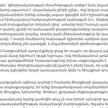
ես` զինվորականության մտահոգության առիթ է նաև իսլամ
քներով ազատում է «իսլամական ջինին շշից», որը երկար 
րջանակներն իրենց առավել ազատ զգացին ԱԶԿ իշխանությա
մ հիմնականում հանրապետության նախագահ Ա.Ն. Սեզերը,
նած յուրաքանչյուր որոշման վրա` առանց որևէ հստակ պ
 կարող, քանի որ նախագահի լիազորությունները դադարում 
րհրդարանի կողմից, որտեղ այժմ մեծամասնություն են կազ
ամբ, 7 տարի ժամկետով նախագահ կընտրեն այժմյան վարչ
րոշումները չեն կասեցվի, և իսլամիստների գործողություն
հարցումների արդյունքները ցույց են տալիս, որ գնալով ավ
ան մասը ձգտում է դեպի Եվրոպա, իսկ հիմնականում արևե
այս զանգվածների հակադրությունը խիստ սկզբունքային է,
ետագա ժողովրդավարացումը կարող է բերել նրան, որ ավե
տակ կվերցնեն երկրի կառավարման ղեկն ու Թուրքիան կու
զարգացման սցենար կարելի է համարել Թուրքիայի վարչա
ա մայրաքաղաքով, իր երեք իրավահավասար սուբյեկտներո
ն Թուրքիա (կենտրոնը` Քոնիա), քրդական ինքնավարություն
պայակույտը երբեք կամովին թույլ չի տա իրերի այնպիսի զար
նկառավարելիության մակարդակի բարձրացման, ինչպես ն