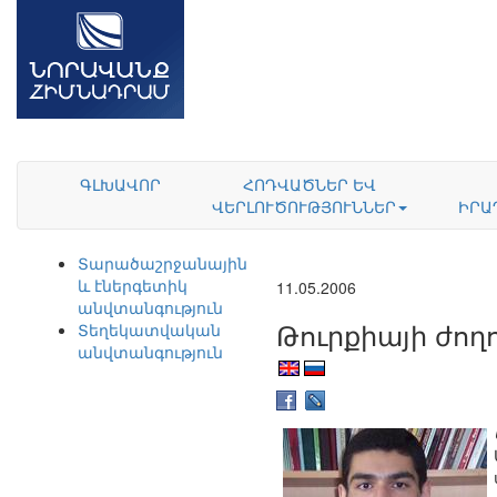
ԳԼԽԱՎՈՐ
ՀՈԴՎԱԾՆԵՐ ԵՎ
ՎԵՐԼՈՒԾՈՒԹՅՈՒՆՆԵՐ
ԻՐԱ
Տարածաշրջանային
և էներգետիկ
11.05.2006
անվտանգություն
Թուրքիայի ժո
Տեղեկատվական
անվտանգություն