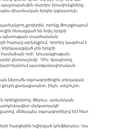
, պաշտպանվեն մարդու իրավունքները,
րպես միասնական երկիր կգոյատևի,
պահանջող քրդերին, որոնք Թուրքիայում
իովին հեռացված են եղել երկրի
կան պետության տարհանման
ի հարավ-արևելքում, որտեղ կազմում է
ը ներկայացված չեն երկրի
համաձայն որի` կուսակցության
արձր ընտրաշեմը` 10%: Այսպիսով,
 չի կարողանում պատգամավորական
կան ներուժն օգտագործեցին տեղական
 քուրդ քաղաքապետ, ինչն, անշուշտ,
ան օրենքներով։ Թերևս, արևմտյան
ի արդյունավետ մակարդակի`
արով, մեծապես օգտագործելով ԵՄ հետ
դերի հարցերին նվիրված կոնֆերանս։ Սա