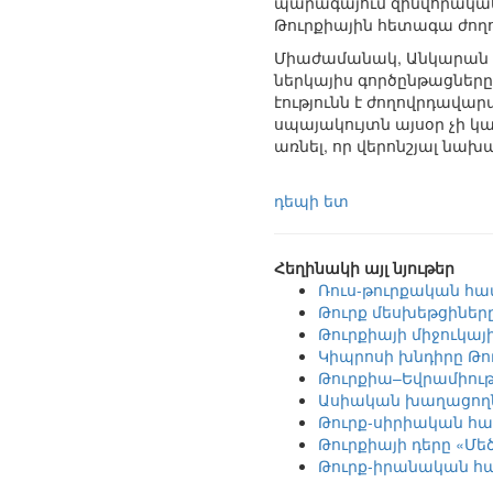
պարագայում զինվորականո
Թուրքիային հետագա ժող
Միաժամանակ, Անկարան իր
ներկայիս գործընթացները
էությունն է ժողովրդավա
սպայակույտն այսօր չի կ
առնել, որ վերոնշյալ նա
դեպի ետ
Հեղինակի այլ նյութեր
Ռուս-թուրքական հա
Թուրք մեսխեթցիներ
Թուրքիայի միջուկայ
Կիպրոսի խնդիրը Թո
Թուրքիա–Եվրամիությ
Ասիական խաղացողնե
Թուրք-սիրիական հա
Թուրքիայի դերը «Մ
Թուրք-իրանական հա