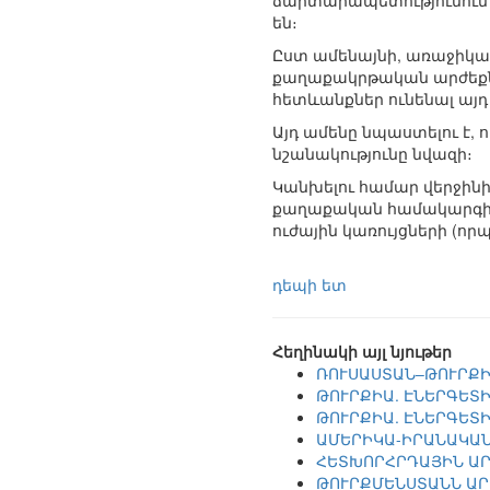
ճարտարապետությունում 
են։
Ըստ ամենայնի, առաջիկա
քաղաքակրթական արժեքների
հետևանքներ ունենալ այդ
Այդ ամենը նպաստելու է,
նշանակությունը նվազի։
Կանխելու համար վերջին
քաղաքական համակարգի կ
ուժային կառույցների (
դեպի ետ
Հեղինակի այլ նյութեր
ՌՈՒՍԱՍՏԱՆ–ԹՈՒՐՔԻ
ԹՈՒՐՔԻԱ. ԷՆԵՐԳԵՏ
ԹՈՒՐՔԻԱ. ԷՆԵՐԳԵՏ
ԱՄԵՐԻԿԱ-ԻՐԱՆԱԿԱՆ
ՀԵՏԽՈՐՀՐԴԱՅԻՆ ԱՐ
ԹՈՒՐՔՄԵՆՍՏԱՆՆ ԱՐ