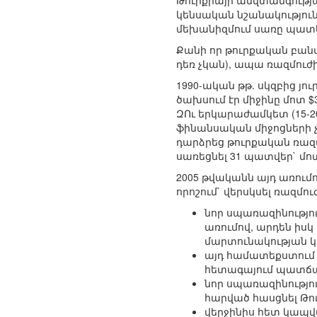
Թուրքիայի անվտանգությ
կենսական նշանակություն 
մեխանիզմում սառը պատե
Քանի որ թուրքական բան
դեռ չկան), ապա ռազմու
1990-ական թթ. սկզբից յ
ծախսում էր միջինը մոտ $
ԶՈւ երկարաժամկետ (15-20
ֆինանսական միջոցների 
դարձրեց թուրքական ռազ
սառեցնել 31 պատվեր` մոտ
2005 թվականն այդ առումո
որոշում` վերսկսել ռազմո
նոր սպառազինությո
առումով, արդեն իսկ
մարտունակության կ
այդ համատեքստում հ
հետագայում պատճառ
նոր սպառազինությու
հարված հասցնել Թու
վերջինիս հետ կապվ