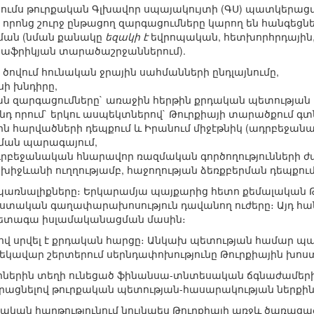
ումս թուրքական Գլխավոր սպայակույտի (ԳՍ) պատկերացմամ
 որոնց շուրջ ընթացող զարգացումները կարող են հանգեցնե
ման (նման քանակը
եզակի է
եվրոպական, հետխորհրդային,
իսաֆրիկյան տարածաշրջաններում).
 ծովում հունական ջրային սահմանների ընդլայնումը,
սի խնդիրը,
ան զարգացումները` առաջին հերթին քրդական պետության 
նդ որում` երկու ասպեկտներով` Թուրքիայի տարածքում գ
ն հարվածների դեպքում և Իրանում միջէթնիկ (ադրբեջանա
ման պարագայում,
դրբեջանական հնարավոր ռազմական գործողությունների ժ
իջևանի ուղղությամբ, հաջողության ձեռքբերման դեպքում
սպառնալիքները։ Երկարամյա պայքարից հետո քեմալական Թո
իստական գաղափարախոսություն դավանող ուժերը։ Այդ հան
հետագա իսլամականացման մասին։
փով սրվել է քրդական հարցը։ Անկախ պետության համար
եկավար շերտերում սերնդափոխությունը Թուրքիային խոստ
արիներին տեղի ունեցած ֆինանսա-տնտեսական ճգնաժամերի
րացնելով թուրքական պետության-հասարակության ներքին 
կան հարթությունում նույնպես Թուրքիայի առջև ծառացած