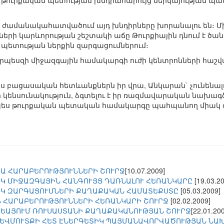
թուրքական պետության խնդրահարույց ներկայության պա
 ժամանակահատվածում այդ խնդիրները խորանալու են։ Մի
 կարևորության շեշտակի աճը Թուրքիային դնում է ծանր դր
 պետության ներքին զարգացումներում։
 որպեսզի միջազգային համակարգի ուժի կենտրոնների հաշ
իս բացասական հետևանքներն իր վրա, Անկարան` չունենալ
ենսունակություն, ձգտելու է իր ռազմավարական նախագծ
որպես թուրքական պետական համակարգը պահպանող միակ գ
Ա ՀԱՐԱԲԵՐՈՒԹՅՈՒՆՆԵՐԻ ՇՈՒՐՋ
[10.07.2009]
ԻԿ ՄԻՋԱԶԳԱՅԻՆ ՀԱՆԳՈՒՅՑ ԴԱՌՆԱԼՈՒ ՀԵՌԱՆԿԱՐԸ
[19.03.2
ԻԿ ԶԱՐԳԱՑՈՒՄՆԵՐԻ ՔԱՂԱՔԱԿԱՆ ՀԱՄԱՏԵՔՍՏԸ
[05.03.2009]
 ՀԱՐԱԲԵՐՈՒԹՅՈՒՆՆԵՐԻ ՀԵՌԱՆԿԱՐԻ ՇՈՒՐՋ
[02.02.2009]
ԵԱՅՈՒՄ ՌՈՒՍԱՍՏԱՆԻ ՔԱՂԱՔԱԿԱՆՈՒԹՅԱՆ ՇՈՒՐՋ
[22.01.20
ԵՎՄՈՒՏՔԻ ՀԵՏ ԷՆԵՐԳԵՏԻԿ ՊԱՅՄԱՆԱՎՈՐՎԱԾՈՒԹՅԱՆ ՆԱ