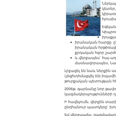
Ներկայ
կետեր,
կիրառ
հյուս
Էգեյան
Կիպրո
իրաքյ
իրանական հարցը. ը
իրանական հրթիռայի
քրդական հզոր շարժ
և վերջապես` հայ-ա
մասնավորապես, Նախ
Լրջացել են նաև ներքին 
(
լեգիտիմացվել են
) իսլամ
թուրքական պետության 
2006թ. գարնանը նոր թա
կազմակերպությունների ղ
Ի հավելումն, վերջին տ
ընդհանուր պատկերը` խո
Եվ վերջապես, ռազմավարա