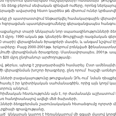
ան ոլորտում կատարված հաշվարկների համաձայն` թուրք
են ձեռք բերում սեփական զինված ուժերը, որոնց ներկայութ
րազմի ավարտից հետո կարծես թե միտում ուներ կրճատվե
ակը չի պատրաստվում ենթարկվել համակարգային վերափոխ
ժի հզորացման պատկերացումները գերազանցապես հանգու
ուրաքանչյուր տարի Անկարան նոր սպառազինությունների 
3.5 մլրդ։ 1990-ական թթ. կեսերին Թուրքիայի ռազմական գեր
 տարի) վերազինման ծրագրերի մասին, և անգամ նշվում էի
չափերը։ Բայց 2000-2001թթ. երկրում բռնկված ֆինանսա
մուժի վերազինման ծրագրերը։ Մասնավորապես, 2001թ. ա
 $20 մլրդ ընդհանուր արժողությամբ։
վ, թերևս, պետք է շրջադարձային համարել։ Ըստ ամենայնի,
ւժի վերազինման խոշոր ծրագրերը, ընդ որում` հաշվի առնե
ւնների բացակայությունը թուրքական ԶՈւ-ում` նման դեպք
 հասել է իր կրիտիկական սահմանագծին, որից այն կողմ կար
տրուկ անկում,
իմնական հետևությունն այն է, որ ժամանակն աշխատում է 
 հանդիսանալով ավելի մեծ ծախսերի,
նների ձեռքբերման շարունակական հետաձգումը ոլորտի միջ
րքիայի գրավչությանը,
ած` Անկարան կարող է հեռանկարում մի զգալի մասով կո