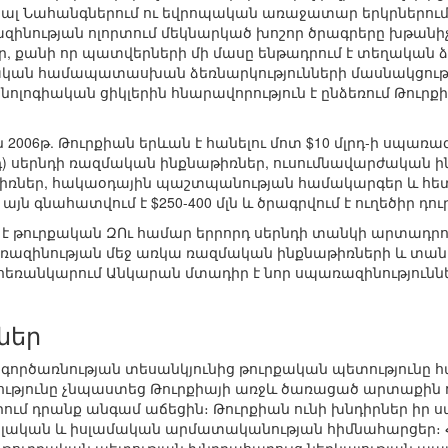
ցյալ Նահանգներում ու եվրոպական առաջատար երկրներում
ազինության ոլորտում մեկնարկած խոշոր ծրագրերը խթանի
, քանի որ պատվերների մի մասը ենթադրում է տեղական ձե
ական համապատասխան ձեռնարկությունների մասնակցությ
լոգիական ցիկլերին հնարավորություն է ընձեռում Թուրքի
 2006թ. Թուրքիան երևան է հանելու մոտ $10 մլրդ-ի սպառ
որդ) սերնդի ռազմական ինքնաթիռներ, ուսումնավարժական 
իռներ, հակաօդային պաշտպանության համակարգեր և հ
ն գնահատվում է $250-400 մլն և ծրագրվում է ուղեծիր դուրս
է թուրքական ԶՈւ համար երրորդ սերնդի տանկի արտադրու
ռազինության մեջ առկա ռազմական ինքնաթիռների և տան
եռանկարում Անկարան մտադիր է նոր սպառազինություն
ներ
ործառնության տեսանկյունից թուրքական պետությունը հ
թյունը չնպաստեց Թուրքիայի առջև ծառացած արտաքին 
ում դրանք անգամ աճեցին։ Թուրքիան ունի խնդիրներ իր սա
ալական և իսլամական արմատականության հիմնահարցեր։