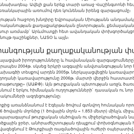
ննախադեպ։ Ավելի քան երեք տարի առաջ Վաշինգտոնի հետ
 հեռանկարային առումով դեռ կունենան իրենց զարգացումը։
թյան հաջորդ խնդիրը Եվրոպական Միությանն անդամակցել
տականության քաղաքակրթական ընտրության, քեմալական
անուր առմամբ` Արևմուտքի հետ ավանդական փոխգործակցու
ւյթ դաշինքներ, ՆԱՏՕ և այլն։
տանգության քաղաքականության 
կայացված իրողությունները և հավանական զարգացումները
րապես 2004թ. սկսեց երկրի ազգային անվտանգության նո
ախագծի տեսքով արդեն 2005թ. ներկայացվեցին կառավարո
րդողանի կառավարությունը 2006թ. մարտի վերջին հաստատ
թուղթը» (ԱԱՔՓ)։ Այն թուրքական պետության առջև ծառ
մ է երկու հիմնական ուղղությունների` դասական ու նոր բ
կումների ազդեցությունը։
ից առանձնանում է Էգեյան ծովում գտնվող հունական որո
6 ծովային մղոնից (1 ծովային մղոն = 1.853 մետր) մինչև 
 պարագայում թուրքական սևծովյան ու միջերկրածովյան ն
ծքային ջրեր, անհրաժեշտության դեպքում փոխօգնության հ
վազեցնում է Թուրքիայի ռազմածովային ուժերի օպերատի