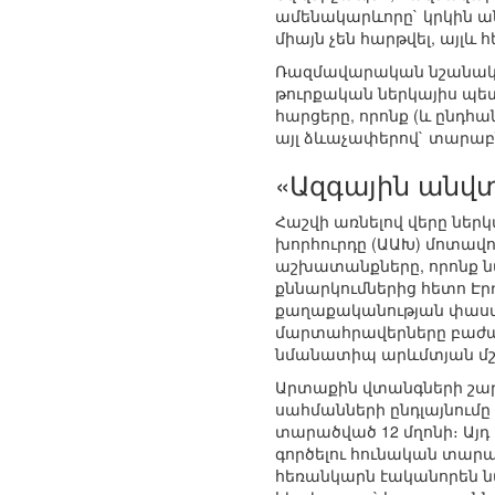
ամենակարևորը` կրկին ա
միայն չեն հարթվել, այլև
Ռազմավարական նշանակու
թուրքական ներկայիս պե
հարցերը, որոնք (և ընդհ
այլ ձևաչափերով` տարաբնո
«Ազգային անվ
Հաշվի առնելով վերը ներ
խորհուրդը (ԱԱԽ) մոտավո
աշխատանքները, որոնք ն
քննարկումներից հետո Է
քաղաքականության փաստա
մարտահրավերները բաժանու
նմանատիպ արևմտյան մշա
Արտաքին վտանգների շարք
սահմանների ընդլայնումը 
տարածված 12 մղոնի։ Այդ
գործելու հունական տարա
հեռանկարն էականորեն ն