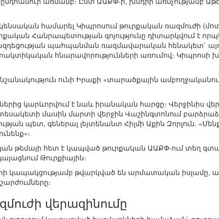
 ընդհանուր առմամբ։ Ըստ ԱԱՔՓ-ի, խնդրի առնչությամբ Աթե
 կենսական համարել Կիպրոսում թուրքական ռազմուժի (մոտ 
ւրքական Հանրապետության գոյությունը դիտարկվում է որպ
զդեցության պահպանման ռազմավարական հենակետ` այդ թ
ակտիկական հնարավորությունների առումով։ Կիպրոսի խ
նշանակություն ունի Իրաքի «տարածքային ամբողջականու
րից կարևորվում է նաև իրանական հարցը։ Վերջինիս վե
ղ տեսակետի մասին մարտի վերջին Վաշինգտոնում բարձրաձ
յան պետ, գեներալ լեյտենանտ Հիլմի Աքին Զորլուն. «Մենք
ւնենք»։
ն թեմայի հետ է կապված թուրքական ԱԱՔՓ-ում տեղ գտա
կայացնում Թուրքիային։
ի կապակցությամբ թվարկված են արմատական իսլամը, ան
շարժումները։
մուժի վերազինումը