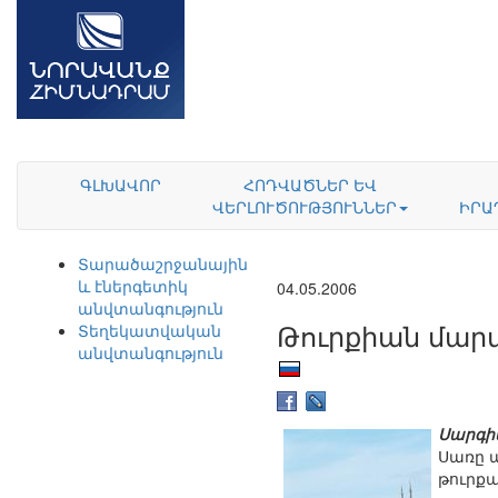
ԳԼԽԱՎՈՐ
ՀՈԴՎԱԾՆԵՐ ԵՎ
ՎԵՐԼՈՒԾՈՒԹՅՈՒՆՆԵՐ
ԻՐԱ
Տարածաշրջանային
և էներգետիկ
04.05.2006
անվտանգություն
Թուրքիան մար
Տեղեկատվական
անվտանգություն
Սարգիս
Սառը 
թուրքա