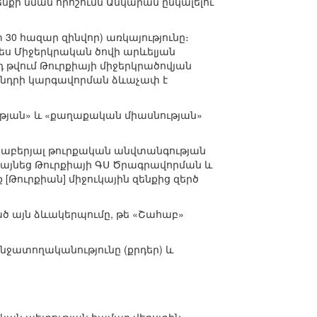
նքի նման որոշումն Անկարան ընկալելու
30 հազար զինվոր) առկայությունը։
ես Միջերկրական ծովի արևելյան
վում Թուրքիայի միջերկրածովյան
նդրի կարգավորման ձևաչափ է
թյան» և «քաղաքական միասնության»
րաբերյալ թուրքական անվտանգության
այնեց Թուրքիայի ԳՍ Ծրագրավորման և
 [Թուրքիան] միջուկային զենքից զերծ
ծ այն ձևակերպումը, թե «Շահաբ»
ջատողականությունը (քրդեր) և