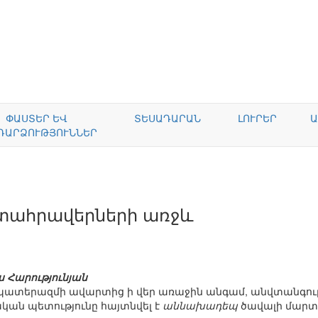
ՓԱՍՏԵՐ ԵՎ
ՏԵՍԱԴԱՐԱՆ
ԼՈՒՐԵՐ
Ա
ԴԱՐՁՈՒԹՅՈՒՆՆԵՐ
տահրավերների առջև
 Հարությունյան
պատերազմի ավարտից ի վեր առաջին անգամ, անվտանգու
կան պետությունը հայտնվել է
աննախադեպ
ծավալի մարտ