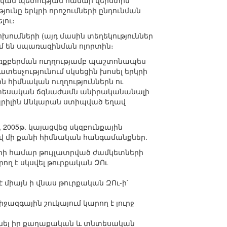
ական պետության համար վերստին
յունը երկրի որոշումների ընդունման
լու։
ումների (այդ մասին տեղեկություններ
մ են սպառազինման ոլորտին։
ձեռքբերման ուղղությամբ պաշտոնապես
ատեսչությունում սկսեցին խոսել երկրի
ն հիմնական ուղղություններն ու
տնտեսական ճգնաժամն անիրականանալի
պրիլին Անկարան ստիպված եղավ
 2005թ. կայացվեց սկզբունքային
լով մի քանի հիմնական հանգամանքներ.
երի համար թույլատրված ժամկետների
ող է սկսվել թուրքական ԶՈւ
միայն ի վնաս թուրքական ԶՈւ-ի`
ազգային շուկայում կարող է լուրջ
րցնել իր քաղաքական և տնտեսական