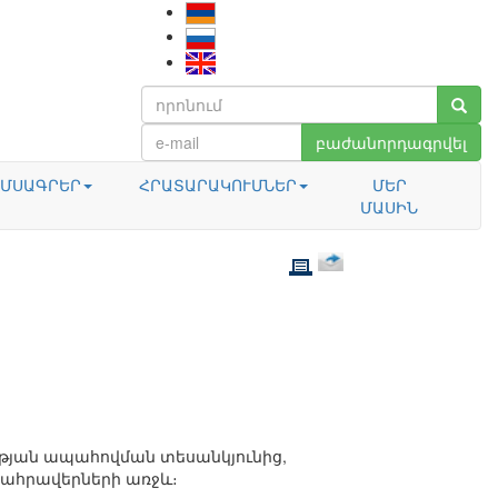
բաժանորդագրվել
ՄՍԱԳՐԵՐ
ՀՐԱՏԱՐԱԿՈՒՄՆԵՐ
ՄԵՐ
ՄԱՍԻՆ
թյան ապահովման տեսանկյունից,
ահրավերների առջև։