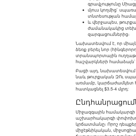
գրավչությունը Միա
մյուս կողմից` սպառ
տնտեսության համար
և վերջապես, թուրք
ժամանակակից տեխնո
զարգացումներից։
Նախատեսվում է, որ միայն
ձեռք բերել նոր (հինգեր
տրանսպորտային ուղղաթ
հաշվարկների համաձայն` այ
Բացի այդ, նախատեսվում 
նաև թուրքական ԶՈւ սպա
առմամբ, կարճաժամկետ հ
հատկացնել $3.5-4 մլրդ:
Ընդհանրացում
Միջազգային համակարգի գ
աշխարհակարգի փոփոխու
կրճատմանը։ Որոշ դեպքեր
միջէթնիկական, միջսոցի