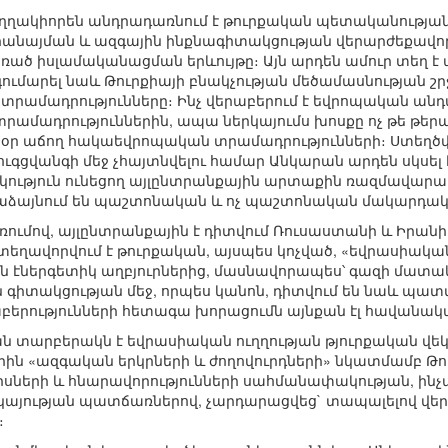
ղղակիորեն անդրադառնում է թուրքական պետականության
երանայման և ազգային ինքնագիտակցության վերարժեքավոր
 առած իսլամականացման երևույթը։ Այն արդեն ամուր տեղ
գումարել նաև Թուրքիայի բնակչության մեծամասնության շր
տրամադրությունները։ Ինչ վերաբերում է եվրոպական անդ
րամադրություններին, ապա ներկայումս խոսքը ոչ թե թ
րեցօր աճող հակաեվրոպական տրամադրությունների։ Ստեղ
վանգի մեջ չհայտնվելու համար Անկարան արդեն սկսել է լ
ություն ունեցող այլընտրանքային արտաքին ռազմավարակա
ձրաձայնում են պաշտոնական և ոչ պաշտոնական մակարդակ
ռումով, այլընտրանքային է դիտվում Ռուսաստանի և Իրան
ն տեղավորվում է թուրքական, այսպես կոչված, «եվրասի
 էներգետիկ աղբյուրներից, մասնավորապես՝ գազի մատակա
 գիտակցության մեջ, որպես կանոն, դիտվում են նաև պ
բերությունների հետագա խորացումն այնքան էլ հավանակա
ան տարբերակն է եվրասիական ուղղության թյուրքական վե
ին «ազգական երկրների և ժողովուրդների» նկատմամբ Թո
ների և հնարավորությունների սահմանափակության, ի
յության պատճառներով, չարդարացվեց` տապալելով վերջի
։