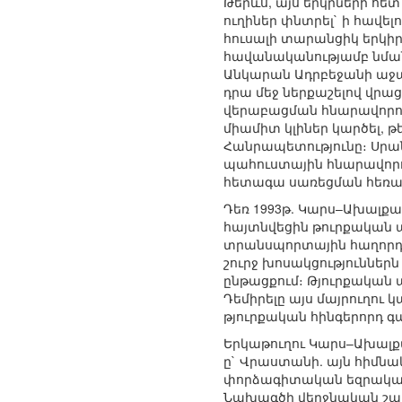
Թերևս, այս երկրների հե
ուղիներ փնտրել` ի հավե
հուսալի տարանցիկ երկի
հավանականությամբ նման 
Անկարան Ադրբեջանի աջա
դրա մեջ ներքաշելով վրաց
վերաբացման հնարավորութ
միամիտ կլիներ կարծել, 
Հանրապետությունը։ Սրա
պահուստային հնարավորու
հետագա սառեցման հեռա
Դեռ 1993թ. Կարս–Ախալք
հայտնվեցին թուրքական 
տրանսպորտային հաղորդա
շուրջ խոսակցություննե
ընթացքում։ Թյուրքական
Դեմիրելը այս մայրուղո
թյուրքական հինգերորդ 
Երկաթուղու Կարս–Ախալքալ
ը` Վրաստանի. այն հիմն
փորձագիտական եզրակացո
Նախագծի վերջնական շահ