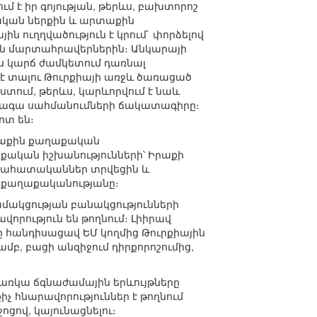
մ է իր գոյության, թերևս, բախտորոշ
քական ներքին և արտաքին
 ուղղվածություն է կրում` փորձելով
քին մարտահրավերներին։ Անկարայի
ս կարճ ժամկետում դառնալ
ւմ է տալու Թուրքիայի առջև ծառացած
տում, թերևս, կարևորվում է նաև
ետագա սահմանումների ճակատագիրը։
ոտ են։
րտաքին քաղաքական
րքական իշխանությունների՝ Իրաքի
գնահատականներ տրվեցին և
ի քաղաքականությանը։
դամակցության բանակցությունների
որություն են թողնում։ Լիիրավ
ը հանդիսացավ ԵՄ կողմից Թուրքիային
բ, բացի անզիջում դիրքորոշումից,
ռկա ճգնաժամային երևույթները
իչ հնարավորություններ է թողնում
ցով, կայունացնելու։