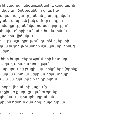
 հիմնարար սկզբունքների և արտաքին
ման գործընթացների վրա, ինչի
 է ապահովել թուրքական քաղաքական
ջանում արդեն իսկ ամուր դիրքեր
ամակցության նկատմամբ գոյություն
երահավատների բանակի համալրման
ծված իրավիճակում
ուրջ ուշադրություն դարձնել երկրի
ն ուղղությունների մշակմանը, որոնց
ներով։
ի հետ հարաբերությունների հետագա
ական» գաղափարախոսության
րարումից բացի, այս երկրների (որոնք
ատմական ախոյանների կարծրատիպի
ն և նախընտրելի չի դիտվում։
կտորի վերակտիվացումը։
ւրքիայի քաղաքականությունը,
նչպես նաև աշխարհագրական
նիս հեռուն գնացող, բայց խիստ