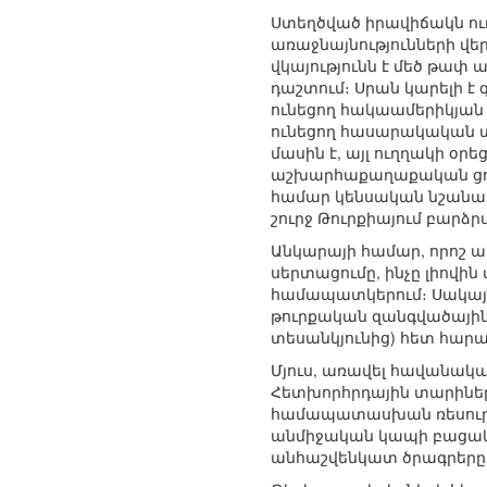
Ստեղծված իրավիճակն ու
առաջնայնությունների վ
վկայությունն է մեծ թափ
դաշտում։ Սրան կարելի է 
ունեցող հակաամերիկյան 
ունեցող հասարակական տ
մասին է, այլ ուղղակի օ
աշխարհաքաղաքական ցուգց
համար կենսական նշանակ
շուրջ Թուրքիայում բար
Անկարայի համար, որոշ ա
սերտացումը, ինչը լիովի
համապատկերում։ Սակայն
թուրքական զանգվածային
տեսանկյունից) հետ հարա
Մյուս, առավել հավանակ
Հետխորհրդային տարիներ
համապատասխան ռեսուրս
անմիջական կապի բացակա
անհաշվենկատ ծրագրերը