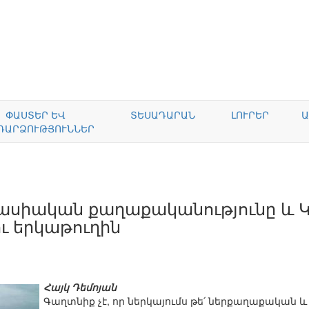
ՓԱՍՏԵՐ ԵՎ
ՏԵՍԱԴԱՐԱՆ
ԼՈՒՐԵՐ
Ա
ԴԱՐՁՈՒԹՅՈՒՆՆԵՐ
րասիական քաղաքականությունը և Կ
ու երկաթուղին
Հայկ Դեմոյան
Գաղտնիք չէ, որ ներկայումս թե՛ ներքաղաքական