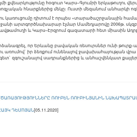
 քվեարկությունը հօգուտ Կարս–Գյումրի երկաթուղու վերաբ
զչական հնարքներից մեկը։ Ուստի մեզանում անհարկի ոգև
ղու կառուցումը դիտում է որպես «տարածաշրջանային համ
բեջանի արտգործնախարար էլմար Մամեդյարովը 2006թ. սկզբի
նավթամուղի և Կարս–Էրզրում գազատարի հետ միասին Ադրբ
ձանագրել, որ Երևանը բավական ռեսուրսներ ունի թուրք
 առումով` իր ձեռքում ունենալով ջավախահայության վրա 
գետ` զգուշանալով սադրանքներից և անհաշվենկատ քայլեր
 ԾԱՌԱՅՈՒԹՅՈՒՆՆԵՐԸ ՌՈՒԲԵՆ ՌՈՒԲԻՆՅԱՆԻՆ ՆԱԽԱՊԱՏՐԱՍՏ
ՀԱՅԿ ԴԵՄՈՅԱՆ
[05.11.2020]