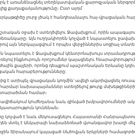
րկ է առանձնացնել տեղեկատվական-քարոզչական ներգործու
լիք քաղաքականությունը։ Ըստ այդմ`
երկաթգիծը լուրջ լծակ է հանդիսանալու հայ-վրացական հար
և մշտական օջախ է ստեղծվելու Ջավախքում, որին ապագայու
եռանկարը։ Այն ուղղակիորեն կոչված է նպաստելու ջավա
վ այն ներկայացվում է որպես վերջիններիս սոցիալ-տնտ
են նպաստելու է Ջավախքում կենտրոնախույս տրամադրութ
լով ինքնուրույն որոշումներ կայացնելու հնարավորությու
ուժային քայլերի, որոնց դեպքում պաշտոնական Երևանը կդիմ
ացական հարաբերությունները:
ց է ստիպել վրացական կողմին՝ ավելի ակտիվացնել ռո
կ հարմար նախապայմաններ ստեղծելով թուրք մսխեթցիների
ն տարածման համար։
իրավիճակում կուժեղանա նաև զինված խմբավորումների ակ
կատարություն կունենան։
իրը կոչված է նաև մեկուսացնելու Հայաստանի Հանրապետու
են մտել է Անկարայի նախաձեռնած վտանգավոր խաղի մեջ
երջին Տիրանայում կայացած Սևծովյան երկրների համագո