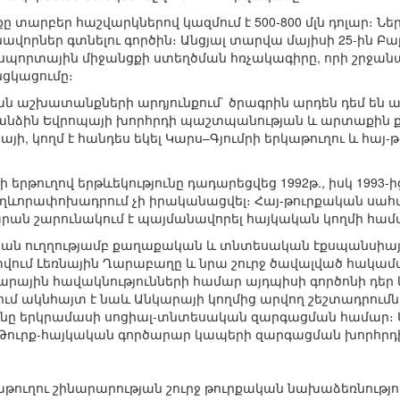
ը տարբեր հաշվարկներով կազմում է 500-800 մլն դոլար։ Ն
նավորներ գտնելու գործին։ Անցյալ տարվա մայիսի 25-ին Բ
սպորտային միջանցքի ստեղծման հռչակագիրը, որի շրջանա
ցկացումը։
ն աշխատանքների արդյունքում` ծրագրին արդեն դեմ են 
հանձին Եվրոպայի խորհրդի պաշտպանության և արտաքին
ի, կողմ է հանդես եկել Կարս–Գյումրի երկաթուղու և հա
ի երթուղով երթևեկությունը դադարեցվեց 1992թ., իսկ 1993-ի
ղևորափոխադրում չի իրականացվել։ Հայ-թուրքական սահմա
րան շարունակում է պայմանավորել հայկական կողմի հա
կան ուղղությամբ քաղաքական և տնտեսական էքսպանսիայ
տվում Լեռնային Ղարաբաղը և նրա շուրջ ծավալված հակա
րային հավակնությունների համար այդպիսի գործոնի դեր
մ ակնհայտ է նաև Անկարայի կողմից արվող շեշտադրումներ
ունը երկրամասի սոցիալ-տնտեսական զարգացման համար
ւրք-հայկական գործարար կապերի զարգացման խորհրդի նե
կաթուղու շինարարության շուրջ թուրքական նախաձեռնությ