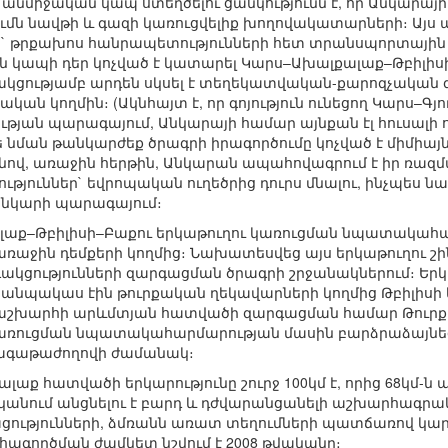
տ անմիջական կապ ստեղծելու ցանկությունն է, որ Անկա
լումն նավթի և գազի կառուցվելիք խողովակատարների։ Այս
ր` թրքախոս հանրապետությունների հետ տրանսպորտային շ
կապի դեր կոչված է կատարել Կարս–Ախալքալաք–Թբիլիսի–
կցությամբ արդեն սկսել է տեղեկատվական-քարոզչական գո
ական կողմին։ (Ակնհայտ է, որ գոյություն ունեցող Կարս–Գ
յան պարագայում, Անկարայի համար այնքան էլ հուսալի ու 
թե նման թանկարժեք ծրագրի իրագործումը կոչված է միմիայ
նով, առաջին հերթին, Անկարան ապահովագրում է իր ռազմ
թյուններ` եվրոպական ուղեծրից դուրս մնալու, ինչպես ն
նկարի պարագայում։
ալաք–Թբիլիսի–Բաքու երկաթուղու կառուցման նպատակահ
առաջին դեմքերի կողմից։ Նախատեսվեց այս երկաթուղու շ
կցությունների զարգացման ծրագրի շրջանակներում։ Երկ
րն անպակաս էին թուրքական ղեկավարների կողմից Թբիլի
 աշխարհի արևմտյան հատվածի զարգացման համար Թուրք
ւ կառուցման նպատակահարմարության մասին բարձրաձայնե
գագաթաժողովի ժամանակ։
աք հատվածի երկարությունը շուրջ 100կմ է, որից 68կմ-ն ա
ականում անցնելու է բարդ և դժվարանցանելի աշխարհագրա
ւթյունների, ձմռանն առատ տեղումների պատճառով կարո
ագործման ժամկետ նշվում է 2008 թվականը։