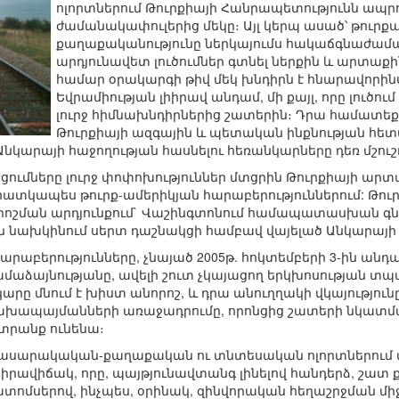
ոլորտներում Թուրքիայի Հանրապետությունն ապրու
ժամանակափուլերից մեկը։ Այլ կերպ ասած՝ թուր
քաղաքականությունը ներկայումս հակաճգնաժամային
արդյունավետ լուծումներ գտնել ներքին և արտա
համար օրակարգի թիվ մեկ խնդիրն է հնարավորին
Եվրամիության լիիրավ անդամ, մի քայլ, որը լուծո
լուրջ հիմնախնդիրներից շատերին։ Դրա համատեքս
Թուրքիայի ազգային և պետական ինքնության հ
Անկարայի հաջողության հասնելու հեռանկարները դեռ մշուշ
ցումները լուրջ փոփոխություններ մտցրին Թուրքիայի ա
 հատկապես թուրք-ամերիկյան հարաբերություններում: Թու
որոշման արդյունքում` Վաշինգտոնում համապատասխան 
ն նախկինում սերտ դաշնակցի համբավ վայելած Անկարայ
հարաբերությունները, չնայած 2005թ. հոկտեմբերի 3-ին ան
աձայնությանը, ավելի շուտ չկայացող երկխոսության տպավ
րը մնում է խիստ անորոշ, և դրա անուղղակի վկայություն
ախապայմանների առաջադրումը, որոնցից շատերի նկատմամ
տրանք ունենա։
ասարակական-քաղաքական ու տնտեսական ոլորտներում ա
 իրավիճակ, որը, պայթյունավտանգ լինելով հանդերձ, շատ ք
ոմսերով, ինչպես, օրինակ, զինվորական հեղաշրջման միջո