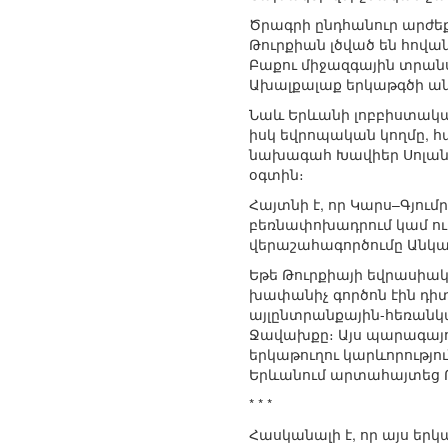
Ծրագրի ընդհանուր արժեք
Թուրքիան լծված են հովա
Բաքու միջազգային տրան
Ախալքալաք երկաթգծի ան
Նաև Երևանի լոբբիստակա
իսկ եվրոպական կողմը, 
նախագահ Խավիեր Սոլանայ
օգտին։
Հայտնի է, որ Կարս–Գյումր
բեռնափոխադրում կամ ու
վերաշահագործումը Անկա
Եթե Թուրքիայի եվրասիա
խափանիչ գործոն էին դի
այլընտրանքային-հեռանկա
Ջավախքը։ Այս պարագայու
երկաթուղու կարևորությ
Երևանում արտահայտեց Թո
* * *
Հասկանալի է, որ այս եր