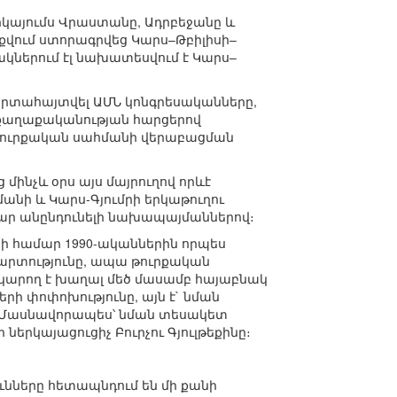
երկայումս Վրաստանը, Ադրբեջանը և
աքվում ստորագրվեց Կարս–Թբիլիսի–
կներում էլ նախատեսվում է Կարս–
արտահայտվել ԱՄՆ կոնգրեսականները,
 քաղաքականության հարցերով
յ-թուրքական սահմանի վերաբացման
ց մինչև օրս այս մայրուղով որևէ
նի և Կարս-Գյումրի երկաթուղու
մար անընդունելի նախապայմաններով։
ի համար 1990-ականներին որպես
մարտությունը, ապա թուրքական
 կարող է խաղալ մեծ մասամբ հայաբնակ
ի փոփոխությունը, այն է` նման
։ Մասնավորապես՝ նման տեսակետ
րկայացուցիչ Բուրչու Գյուլթեքինը։
ունները հետապնդում են մի քանի