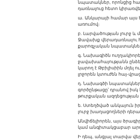
նպատակներ, որոնցից հա
դառնալուց հետո կիրառվե
ա. Անկարայի համար այս 
առումով։
բ. Լարվածության լուրջ 
Ջավախք վերադառնալու հ
քարոզչական նպատակներո
գ. Նախագիծն ուղղակիոր
ջավախահայությանն ընձեռե
կարող է Թբիլիսիին մղել 
լրջորեն կտուժեն հայ-վր
դ. Նախագծի նպատակների
գործընթացը՝ դրանով իս
թուրքական ազդեցությա
ե. Ստեղծված անկայուն 
լուրջ խաղացողների դերա
Անվիճելիորեն, այս ծրագ
կամ անգիտակցաբար արդ
Ի դեպ, անցյալ տարվա վ