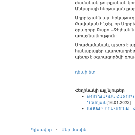
ժամանակ թուրքական կողմի
Անկարայի հերթական քարո
Ադրբեջանն այս երկաթու
Բավական է նշել, որ Ադր
ծրագիրը Բաքու–Ջեյհան 
առաջնայնություն։
Միաժամանակ, պետք է ար
հակաքայլեր պարտադրելու
պետք է օգտագործվի գրա
դեպի ետ
Հեղինակի այլ նյութեր
ԹՈՒՐՔԱԿԱՆ ՀԱՏՈՒԿ
Դեմոյան
[16.01.2022]
ԽՈՍՔԻ ԻՐԱՎՈՒՆՔ - 
Գլխավոր
⋅
Մեր մասին