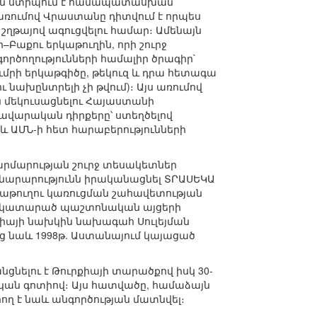
րային ստիպում է համապատասխան
 առումով Վրաստանը դիտվում է որպես
ղթայով ագուցվելու համար։ Ամենայն
Բաքու երկաթուղին, որի շուրջ
րծողությունների համալիր ծրագիր`
յումրի երկաթգիծը, թեկուզ և դրա հետագա
նախընտրելի չի թվում)։ Այս առումով
ն մեկուսացնելու Հայաստանի
ավարական դիրքերը՝ ստեղծելով
աև ԱՄՆ-ի հետ հարաբերությունների
արմարության շուրջ տեսակետներ
ինարարությունն իրականացնել ՏՐԱՍԵԿԱ
աթուղու կառուցման շահավետության
սի կատարած պաշտոնական այցերի
իայի նախկին նախագահ Սուլեյման
ց նաև 1998թ. Աստանայում կայացած
նցնելու է Թուրքիայի տարածքով իսկ 30-
կան գոտիով։ Այս հատվածը, համաձայն
ղ է նաև անգործության մատնվել։