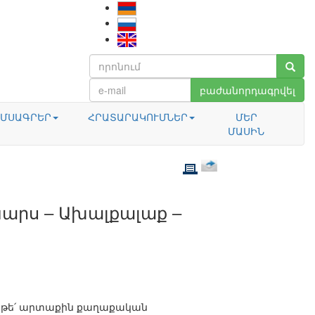
բաժանորդագրվել
ՄՍԱԳՐԵՐ
ՀՐԱՏԱՐԱԿՈՒՄՆԵՐ
ՄԵՐ
ՄԱՍԻՆ
արս – Ախալքալաք –
 և թե՛ արտաքին քաղաքական