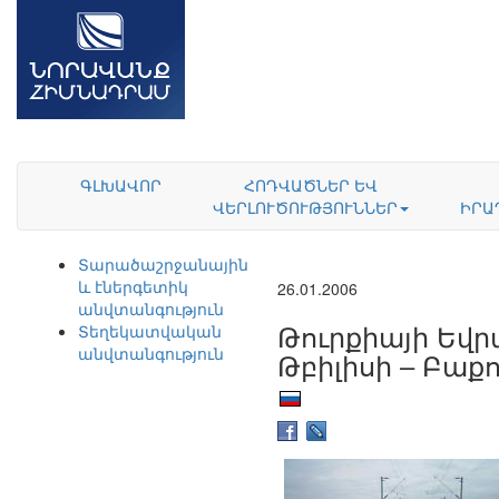
ԳԼԽԱՎՈՐ
ՀՈԴՎԱԾՆԵՐ ԵՎ
ՎԵՐԼՈՒԾՈՒԹՅՈՒՆՆԵՐ
ԻՐԱ
Տարածաշրջանային
և էներգետիկ
26.01.2006
անվտանգություն
Թուրքիայի Եվ
Տեղեկատվական
անվտանգություն
Թբիլիսի – Բաք