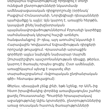
ներկայում Եվրամիությունը որդեգրել է տեղի
ունեցած ընտրությունների նկատմամբ
ամենաբացասական դիրքորոշումը (օրինակ`
Բաքվում Հունաստանի, Նորվեգիայի դեսպանների
պահվածքը և այլն): Այն կարող է, առաջին հերթին,
կապված լինել նախընտրական
պայմանավորվածություններում Բրյուսելի կարծիքը
սահմանափակ կերպով հաշվի առնելու
հանգամանքով: (Ի դեպ, այդ առումով նկատելի է
Հարավային Կովկասում Եվրամիության դիրքերի
որոշակի թուլացում. Վրաստանի արտաքին
գործերի այլևս նախկին նախարար Սալոմե
Զուրաբիշվիլու պաշտոնանկության դեպքը, թերևս,
կարող է ծառայել որպես ցուցիչ: Ըստ ամենայնի,
առաջիկայում պետք է սպասել մեր
տարածաշրջանում «եվրոպական ընդհանրական
գծի» հետագա թուլացում):
Թերևս, սխալված չենք լինի, եթե նշենք, որ ԱՄՆ-ից
հետո իրավիճակից փորձեց առավելագույնս շահեր
քաղել Ռուսաստանը: Պուտինի հրապարակավ
աջակցությունը Ալիև-կրտսերին, ընտրություններից
առաջ ռուսական հատուկ ծառայությունների