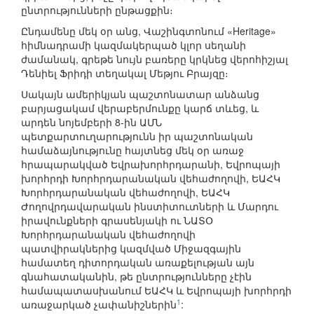
ընտրությունների ընթացքին։
Ընդամենը մեկ օր անց, Վաշինգտոնում «Heritage»
հիմնադրամի կազմակերպած կլոր սեղանի
ժամանակ, գրեթե նույն բառերը կրկնեց վերոհիշյալ
Դենիել Ֆրիդի տեղակալ Մեթյու Բրայզը։
Սակայն ամերիկյան պաշտոնատար անձանց
բարյացակամ վերաբերմունքը կարճ տևեց, և
արդեն նոյեմբերի 8-ին ԱՄՆ
պետքարտուղարությունն իր պաշտոնական
համաձայնությունը հայտնեց մեկ օր առաջ
հրապարակված Եվրախորհրդարանի, Եվրոպայի
խորհրդի Խորհրդարանական վեհաժողովի, ԵԱՀԿ
Խորհրդարանական վեհաժողովի, ԵԱՀԿ
Ժողովրդավարական ինստիտուտների և Մարդու
իրավունքների գրասենյակի ու ՆԱՏՕ
Խորհրդարանական վեհաժողովի
պատվիրակներից կազմված Միջազգային
համատեղ դիտորդական առաքելության այն
գնահատականին, թե ընտրությունները չէին
համապատասխանում ԵԱՀԿ և Եվրոպայի խորհրդի
1
առաջարկած չափանիշներին
: