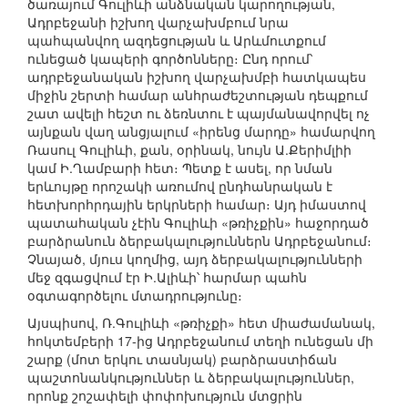
ծառայում Գուլիևի անձնական կարողության,
Ադրբեջանի իշխող վարչախմբում նրա
պահպանվող ազդեցության և Արևմուտքում
ունեցած կապերի գործոնները։ Ընդ որում՝
ադրբեջանական իշխող վարչախմբի հատկապես
միջին շերտի համար անհրաժեշտության դեպքում
շատ ավելի հեշտ ու ձեռնտու է պայմանավորվել ոչ
այնքան վաղ անցյալում «իրենց մարդը» համարվող
Ռասուլ Գուլիևի, քան, օրինակ, նույն Ա.Քերիմլիի
կամ Ի.Ղամբարի հետ։ Պետք է ասել, որ նման
երևույթը որոշակի առումով ընդհանրական է
հետխորհրդային երկրների համար։ Այդ իմաստով
պատահական չէին Գուլիևի «թռիչքին» հաջորդած
բարձրանուն ձերբակալություններն Ադրբեջանում։
Չնայած, մյուս կողմից, այդ ձերբակալությունների
մեջ զգացվում էր Ի.Ալիևի՝ հարմար պահն
օգտագործելու մտադրությունը։
Այսպիսով, Ռ.Գուլիևի «թռիչքի» հետ միաժամանակ,
հոկտեմբերի 17-ից Ադրբեջանում տեղի ունեցան մի
շարք (մոտ երկու տասնյակ) բարձրաստիճան
պաշտոնանկություններ և ձերբակալություններ,
որոնք շոշափելի փոփոխություն մտցրին