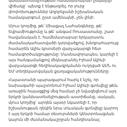
կանխատեսելիության համեմատաբար ընկալելի
վիճակը` պետք է ենթադրել, որ լուրջ
փոփոխություններ Ադրբեջանի իշխանական
համակարգում, ըստ ամենայնի, չեն լինի:
Մյուս կողմից, թե՛ Միացյալ Նահանգները, թե՛
Եվրամիությունը և թե՛ անգամ Ռուսաստանը, շատ
հավանական է, համեմատաբար երկարատև
ժամանակահատվածի կտրվածքով, խնդրահարույց
համարեն Ալիև-կրտսերի վարչակարգի հետ
համագործակցությունը: Մասնավորապես, կարելի է
այս հանգամանքով մեկնաբանել Իլհամ Ալիևի
վարչակարգի հեղինակազրկմանն ուղղված ԱՄՆ ու
ԵՄ տեղեկատվական քաղաքականությունները։
Հայաստանի պարագայում հարկ է նշել, որ
նախագահի պաշտոնում Իլհամ Ալիևի գտնվելը թեև
առաջին հայացքից մեզ համար չի նվազեցնում այդ
երկրի կանխատեսելիության աստիճանը, սակայն,
մյուս կողմից` արդեն այսօր նկատելի է, որ
իշխանության ղեկին նրա տևական գտնվելը կարող
է այդ երկրի համար ռեսուրսների կենտրոնացման
կայուն մի ժամանակաշրջան հանդիսանալ: