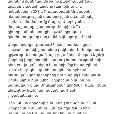
նախկին ու ներկա մի շարք բարձրաստիճան
պաշտոնյաների այցերը (այդ թվում ս.թ.
հոկտեմբերի 20-ին Ռուսաստանի Արտաքին
հետախուզության ծառայության պետ Սերգեյ
Լեբեդևի ժամանումը Բաքու) Ադրբեջանի
մայրաքաղաք, ընտրություններին ԱՊՀ
դիտորդական առաքելության դրական
գնահատականը այդ ամենի վկայությունն են:
Առկա իրադրությունում Կրեմլի համար, ըստ
էության, ամենից հարմար թեկնածուն Մոսկվայում
կրթություն ստացած, այդ թվում հոր` Հեյդար Ալիևի
շնորհիվ խորհրդային հատուկ ծառայությունների
հետ բավական սերտ կապերի մեջ եղած Իլհամ
Ալիևն է: Որպես պահեստային տարբերակ՝
ռուսական կողմը փորձեց խաղարկել ներկայումս
Մոսկվայում բնակվող, Ադրբեջանի նախկին
նախագահ Այազ Մութալիբովի գործոնը` նաև «Յենի
սիյասեթ» նախընտրական դաշինքի
շրջանակներում:
Ռուսական գործոնի իմաստով ուշագրավ է նաև
Ադրբեջանի տնտեսական զարգացման նոր
նախարարի նշանակումը: Այդ պաշտոնում