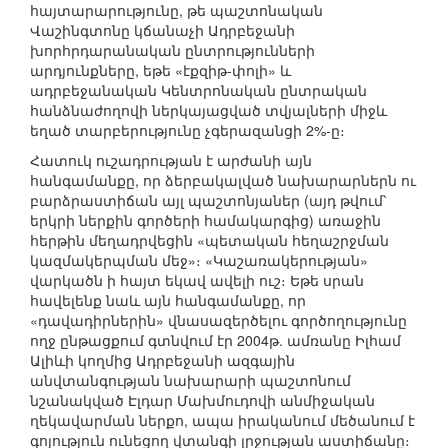
հայտարարությունը, թե պաշտոնական
Վաշինգտոնը կճանաչի Ադրբեջանի
խորհրդարանական ընտրությունների
արդյունքները, եթե «էքզիթ-փոլի» և
ադրբեջանական Կենտրոնական ընտրական
հանձնաժողովի ներկայացված տվյալների միջև
եղած տարբերությունը չգերազանցի 2%-ը։
Հատուկ ուշադրության է արժանի այն
հանգամանքը, որ ձերբակալված նախարարներն ու
բարձրաստիճան այլ պաշտոնյաներ (այդ թվում՝
երկրի ներքին գործերի համակարգից) առաջին
հերթին մեղադրվեցին «պետական հեղաշրջման
կազմակերպման մեջ»։ «Կաշառակերության»
վարկածն ի հայտ եկավ ավելի ուշ։ Եթե սրան
հավելենք նաև այն հանգամանքը, որ
«դավադիրներին» վնասազերծելու գործողությունը
ողջ ընթացքում գտնվում էր 2004թ. ամռանը Իլհամ
Ալիևի կողմից Ադրբեջանի ազգային
անվտանգության նախարարի պաշտոնում
նշանակված Էլդար Մախմուդովի անմիջական
ղեկավարման ներքո, ապա իրականում մեծանում է
գոյություն ունեցող վտանգի լրջության աստիճանը։