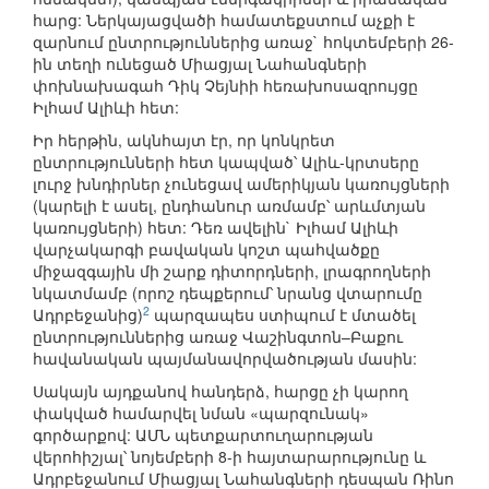
հարց: Ներկայացվածի համատեքստում աչքի է
զարնում ընտրություններից առաջ` հոկտեմբերի 26-
ին տեղի ունեցած Միացյալ Նահանգների
փոխնախագահ Դիկ Չեյնիի հեռախոսազրույցը
Իլհամ Ալիևի հետ:
Իր հերթին, ակնհայտ էր, որ կոնկրետ
ընտրությունների հետ կապված՝ Ալիև-կրտսերը
լուրջ խնդիրներ չունեցավ ամերիկյան կառույցների
(կարելի է ասել, ընդհանուր առմամբ՝ արևմտյան
կառույցների) հետ: Դեռ ավելին` Իլհամ Ալիևի
վարչակարգի բավական կոշտ պահվածքը
միջազգային մի շարք դիտորդների, լրագրողների
նկատմամբ (որոշ դեպքերում՝ նրանց վտարումը
2
Ադրբեջանից)
պարզապես ստիպում է մտածել
ընտրություններից առաջ Վաշինգտոն–Բաքու
հավանական պայմանավորվածության մասին:
Սակայն այդքանով հանդերձ, հարցը չի կարող
փակված համարվել նման «պարզունակ»
գործարքով: ԱՄՆ պետքարտուղարության
վերոհիշյալ՝ նոյեմբերի 8-ի հայտարարությունը և
Ադրբեջանում Միացյալ Նահանգների դեսպան Ռինո