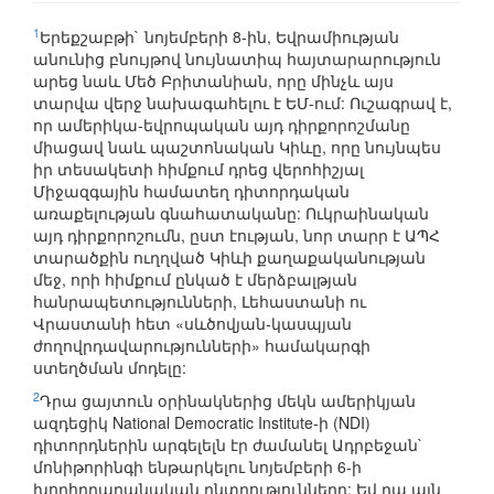
1
Երեքշաբթի` նոյեմբերի 8-ին, Եվրամիության
անունից բնույթով նույնատիպ հայտարարություն
արեց նաև Մեծ Բրիտանիան, որը մինչև այս
տարվա վերջ նախագահելու է ԵՄ-ում: Ուշագրավ է,
որ ամերիկա-եվրոպական այդ դիրքորոշմանը
միացավ նաև պաշտոնական Կիևը, որը նույնպես
իր տեսակետի հիմքում դրեց վերոհիշյալ
Միջազգային համատեղ դիտորդական
առաքելության գնահատականը: Ուկրաինական
այդ դիրքորոշումն, ըստ էության, նոր տարր է ԱՊՀ
տարածքին ուղղված Կիևի քաղաքականության
մեջ, որի հիմքում ընկած է մերձբալթյան
հանրապետությունների, Լեհաստանի ու
Վրաստանի հետ «սևծովյան-կասպյան
ժողովրդավարությունների» համակարգի
ստեղծման մոդելը:
2
Դրա ցայտուն օրինակներից մեկն ամերիկյան
ազդեցիկ National Democratic Institute-ի (NDI)
դիտորդներին արգելելն էր ժամանել Ադրբեջան`
մոնիթորինգի ենթարկելու նոյեմբերի 6-ի
խորհրդարանական ընտրությունները: Եվ դա այն