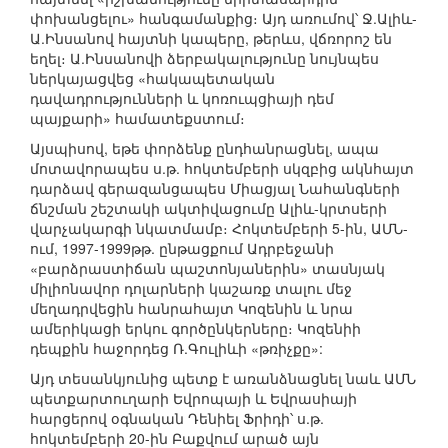
փոխանցելու» հանգամանքից։ Այդ առումով՝ Ջ.Ալիև-
Ա.Ինսանով հայտնի կապերը, թերևս, վճռորոշ են
եղել։ Ա.Ինսանովի ձերբակալությունը նույնպես
ներկայացվեց «հակապետական
դավադրությունների և կոռուպցիայի դեմ
պայքարի» համատեքստում։
Այսպիսով, եթե փորձենք ընդհանրացնել, ապա
մոտավորապես ս.թ. հոկտեմբերի սկզբից ակնհայտ
դարձավ գերազանցապես Միացյալ Նահանգների
ճնշման շեշտակի ակտիվացումը Ալիև-կրտսերի
վարչակարգի նկատմամբ։ Հոկտեմբերի 5-ին, ԱՄՆ-
ում, 1997-1999թթ. ընթացքում Ադրբեջանի
«բարձրաստիճան պաշտոնյաներին» տասնյակ
միլիոնավոր դոլարների կաշառք տալու մեջ
մեղադրվեցին հանրահայտ Կոզենին և նրա
ամերիկացի երկու գործընկերները։ Կոզենիի
դեպքին հաջորդեց Ռ.Գուլիևի «թռիչքը»:
Այդ տեսանկյունից պետք է առանձնացնել նաև ԱՄՆ
պետքարտուղարի Եվրոպայի և Եվրասիայի
հարցերով օգնական Դենիել Ֆրիդի՝ ս.թ.
հոկտեմբերի 20-ին Բաքվում արած այն