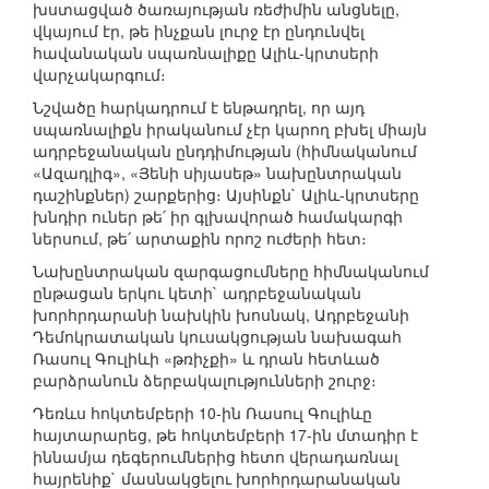
խստացված ծառայության ռեժիմին անցնելը,
վկայում էր, թե ինչքան լուրջ էր ընդունվել
հավանական սպառնալիքը Ալիև-կրտսերի
վարչակարգում։
Նշվածը հարկադրում է ենթադրել, որ այդ
սպառնալիքն իրականում չէր կարող բխել միայն
ադրբեջանական ընդդիմության (հիմնականում
«Ազադլիգ», «Յենի սիյասեթ» նախընտրական
դաշինքներ) շարքերից։ Այսինքն` Ալիև-կրտսերը
խնդիր ուներ թե՛ իր գլխավորած համակարգի
ներսում, թե՛ արտաքին որոշ ուժերի հետ։
Նախընտրական զարգացումները հիմնականում
ընթացան երկու կետի` ադրբեջանական
խորհրդարանի նախկին խոսնակ, Ադրբեջանի
Դեմոկրատական կուսակցության նախագահ
Ռասուլ Գուլիևի «թռիչքի» և դրան հետևած
բարձրանուն ձերբակալությունների շուրջ։
Դեռևս հոկտեմբերի 10-ին Ռասուլ Գուլիևը
հայտարարեց, թե հոկտեմբերի 17-ին մտադիր է
իննամյա դեգերումներից հետո վերադառնալ
հայրենիք` մասնակցելու խորհրդարանական