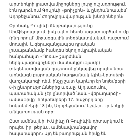
արտերկրի լրատվամիջոցները լուրջ ուշադրություն
էին դարձնում Գուլիևի «թռիչքին» և ընդհանրապես`
Ադրբեջանում ժողովրդավարության խնդիրներին։
Օրինակ, Գուլիևի ձերբակալությունը
Սիմֆերոպոլում, իսկ այնուհետև ազատ արձակումը
(ընդ որում՝ միջազգային տեղեկատվական դաշտում
մոդայիկ և գերազանցապես դրական
լուսաբանմամբ հանդես եկող ուկրաինական
հանրահայտ «Պոռա» շարժման
ներկայացուցիչների մասնակցությամբ)
տեղեկատվական դաշտում ընկալվեց որպես նրա
առնվազն բարոյական հաղթանակ Ալիև-կրտսերի
վարչակարգի դեմ, ինչը շատ կարևոր էր նոյեմբերի
6-ի ընտրություններից առաջ։ Այդ առումով
պատահական չէր ընտրված նաև «վերադարձի»
ամսաթիվը` հոկտեմբերի 17. հաջորդ օրը`
հոկտեմբերի 18-ին, Ադրբեջանում նշվելու էր երկրի
անկախության օրը։
Ըստ ամենայնի, Ի.Ալիևը Ռ.Գուլիևին դիտարկում է
որպես իր, թերևս, ամենավտանգավոր
հակառակորդ։ Այդ ենթադրության հիմք են