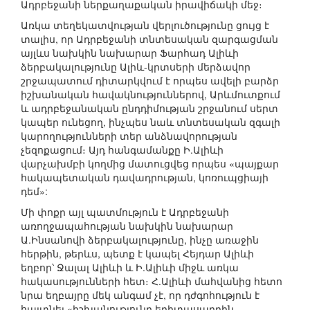
Ադրբեջանի ներքաղաքական իրավիճակի մեջ։
Առկա տեղեկատվության վերլուծությունը ցույց է
տալիս, որ Ադրբեջանի տնտեսական զարգացման
այլևս նախկին նախարար Ֆարհադ Ալիևի
ձերբակալությունը Ալիև-կրտսերի մերձավոր
շրջապատում դիտարկվում է որպես ավելի բարձր
իշխանական հավակնություններով, Արևմուտքում
և ադրբեջանական ընդդիմության շրջանում սերտ
կապեր ունեցող, ինչպես նաև տնտեսական զգալի
կարողությունների տեր անձնավորության
չեզոքացում։ Այդ հանգամանքը Ի.Ալիևի
վարչախմբի կողմից մատուցվեց որպես «պայքար
հակապետական դավադրության, կոռուպցիայի
դեմ»:
Մի փոքր այլ պատմություն է Ադրբեջանի
առողջապահության նախկին նախարար
Ա.Ինսանովի ձերբակալությունը, ինչը առաջին
հերթին, թերևս, պետք է կապել Հեյդար Ալիևի
եղբոր՝ Ջալալ Ալիևի և Ի.Ալիևի միջև առկա
հակասությունների հետ։ Հ.Ալիևի մահվանից հետո
նրա եղբայրը մեկ անգամ չէ, որ դժգոհություն է
հայտնել «իշխանությունը երիտասարդին