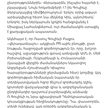
ընտրություններին։ Վերադարձն, ինչպես հայտնի է,
չկայացավ։ Նույն հոկտեմբերի 17-ին Գուլիևը
ձերբակալվեց Սիմֆերոպոլում։ Երկու օրից ազատ
արձակվելուց հետո նա մեկնեց Կիև, այնուհետև՝
Լոնդոն, իսկ ներկայումս կրկին հանգրվանել է
Միացյալ Նահանգներում, ուր ժամանակին ստացել
է քաղաքական ապաստան։
Ակնհայտ է, որ Ռասուլ Գուլիևի Բաքու
«վերադառնալու» ակցիան PR-ային բնույթի, ըստ
էության, հաջողված գործողություն էր, որը, խոշոր
հաշվով, աջակցություն գտավ առնվազն ԱՄՆ-ի, Մեծ
Բրիտանիայի, Ուկրաինայի և Հունաստանի
(կապված վերջին ժամանակներս նկատվող
Ադրբեջան-Հյուսիսային Կիպրոս
հարաբերությունների ջերմացման հետ) կողմից։ Այդ
գործողության հիմնական նպատակն էր
տեղեկատվական հզոր ճնշում գործադրել Ալիև-
կրտսերի վարչակարգի վրա և ադրբեջանական
ընդդիմադիր դաշտում բարձրացնել անձամբ
Ռ.Գուլիևի ու նրա գլխավորած Դեմոկրատական
կուսակցության հեղինակությունը։ Դա, փաստորեն,
տեղի ունեցավ. այդ օրերին ադրբեջանական և