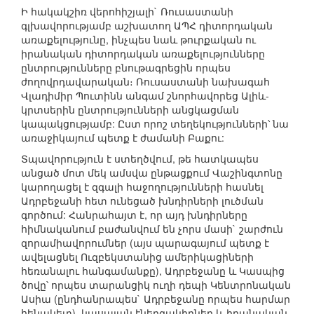
Ի հակակշիռ վերոհիշյալի` Ռուսաստանի
գլխավորությամբ աշխատող ԱՊՀ դիտորդական
առաքելությունը, ինչպես նաև թուրքական ու
իրանական դիտորդական առաքելությունները
ընտրությունները բնութագրեցին որպես
ժողովրդավարական։ Ռուսաստանի նախագահ
Վլադիմիր Պուտինն անգամ շնորհավորեց Ալիև-
կրտսերին ընտրությունների անցկացման
կապակցությամբ: Ըստ որոշ տեղեկությունների՝ նա
առաջիկայում պետք է ժամանի Բաքու:
Տպավորություն է ստեղծվում, թե հատկապես
անցած մոտ մեկ ամսվա ընթացքում Վաշինգտոնը
կարողացել է զգալի հաջողությունների հասնել
Ադրբեջանի հետ ունեցած խնդիրների լուծման
գործում: Հանրահայտ է, որ այդ խնդիրները
հիմնականում բաժանվում են չորս մասի` շարժուն
զորամիավորումներ (այս պարագայում պետք է
ավելացնել Ուզբեկստանից ամերիկացիների
հեռանալու հանգամանքը), Ադրբեջանը և Կասպից
ծովը՝ որպես տարանցիկ ուղի դեպի Կենտրոնական
Ասիա (ընդհանրապես` Ադրբեջանը որպես հարմար
հենակետ), կասպյան էներգակիրներ և իրանական