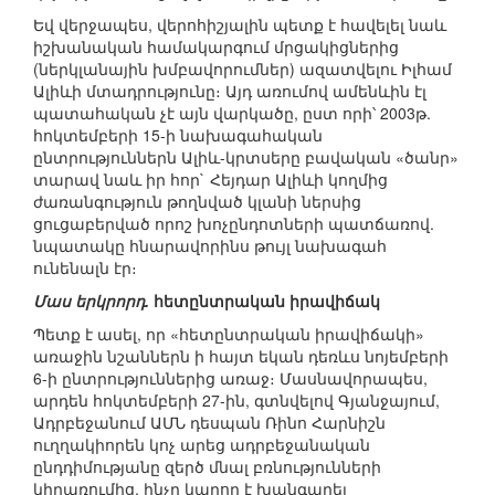
Եվ վերջապես, վերոհիշյալին պետք է հավելել նաև
իշխանական համակարգում մրցակիցներից
(ներկլանային խմբավորումներ) ազատվելու Իլհամ
Ալիևի մտադրությունը։ Այդ առումով ամենևին էլ
պատահական չէ այն վարկածը, ըստ որի՝ 2003թ.
հոկտեմբերի 15-ի նախագահական
ընտրություններն Ալիև-կրտսերը բավական «ծանր»
տարավ նաև իր հոր` Հեյդար Ալիևի կողմից
ժառանգություն թողնված կլանի ներսից
ցուցաբերված որոշ խոչընդոտների պատճառով.
նպատակը հնարավորինս թույլ նախագահ
ունենալն էր։
Մաս երկրորդ.
հետընտրական իրավիճակ
Պետք է ասել, որ «հետընտրական իրավիճակի»
առաջին նշաններն ի հայտ եկան դեռևս նոյեմբերի
6-ի ընտրություններից առաջ։ Մասնավորապես,
արդեն հոկտեմբերի 27-ին, գտնվելով Գյանջայում,
Ադրբեջանում ԱՄՆ դեսպան Ռինո Հարնիշն
ուղղակիորեն կոչ արեց ադրբեջանական
ընդդիմությանը զերծ մնալ բռնությունների
կիրառումից, ինչը կարող է խանգարել