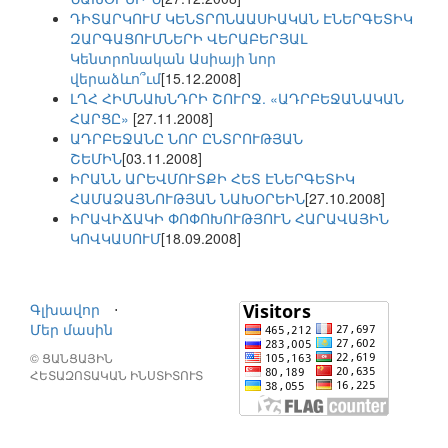
ԴԻՏԱՐԿՈՒՄ ԿԵՆՏՐՈՆԱԱՍԻԱԿԱՆ ԷՆԵՐԳԵՏԻԿ
ԶԱՐԳԱՑՈՒՄՆԵՐԻ ՎԵՐԱԲԵՐՅԱԼ
Կենտրոնական Ասիայի նոր
վերաձևո՞ւմ
[15.12.2008]
ԼՂՀ ՀԻՄՆԱԽՆԴՐԻ ՇՈՒՐՋ. «ԱԴՐԲԵՋԱՆԱԿԱՆ
ՀԱՐՑԸ»
[27.11.2008]
ԱԴՐԲԵՋԱՆԸ ՆՈՐ ԸՆՏՐՈՒԹՅԱՆ
ՇԵՄԻՆ
[03.11.2008]
ԻՐԱՆՆ ԱՐԵՎՄՈՒՏՔԻ ՀԵՏ ԷՆԵՐԳԵՏԻԿ
ՀԱՄԱՁԱՅՆՈՒԹՅԱՆ ՆԱԽՕՐԵԻՆ
[27.10.2008]
ԻՐԱՎԻՃԱԿԻ ՓՈՓՈԽՈՒԹՅՈՒՆ ՀԱՐԱՎԱՅԻՆ
ԿՈՎԿԱՍՈՒՄ
[18.09.2008]
Գլխավոր
⋅
Մեր մասին
© ՑԱՆՑԱՅԻՆ
ՀԵՏԱԶՈՏԱԿԱՆ ԻՆՍՏԻՏՈՒՏ