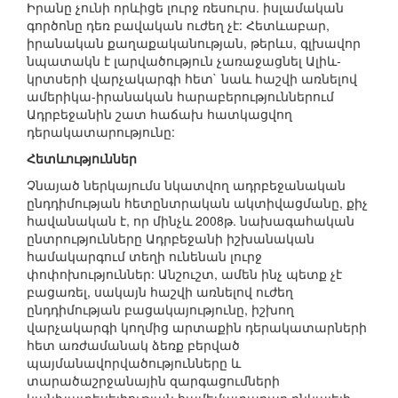
Իրանը չունի որևիցե լուրջ ռեսուրս. իսլամական
գործոնը դեռ բավական ուժեղ չէ: Հետևաբար,
իրանական քաղաքականության, թերևս, գլխավոր
նպատակն է լարվածություն չառաջացնել Ալիև-
կրտսերի վարչակարգի հետ` նաև հաշվի առնելով
ամերիկա-իրանական հարաբերություններում
Ադրբեջանին շատ հաճախ հատկացվող
դերակատարությունը:
Հետևություններ
Չնայած ներկայումս նկատվող ադրբեջանական
ընդդիմության հետընտրական ակտիվացմանը, քիչ
հավանական է, որ մինչև 2008թ. նախագահական
ընտրությունները Ադրբեջանի իշխանական
համակարգում տեղի ունենան լուրջ
փոփոխություններ: Անշուշտ, ամեն ինչ պետք չէ
բացառել, սակայն հաշվի առնելով ուժեղ
ընդդիմության բացակայությունը, իշխող
վարչակարգի կողմից արտաքին դերակատարների
հետ առժամանակ ձեռք բերված
պայմանավորվածությունները և
տարածաշրջանային զարգացումների