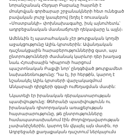
նորանշանակ Հեյդար Բաբաևը հայտնի է
մոսկովյան գործարար շրջանակների հետ ունեցած
բավական լուրջ կապերով (եղել է ռուսական
«Մոստբանկի» փոխնախագահը, իսկ այնուհետև՝
ադրբեջանական մասնաճյուղի ղեկավարը և այլն)։
Ամենևին էլ պատահական չէր թուրքական կողմի
աջակցությունը Ալիև-կրտսերին: Ավանդական
դաշնակցային հարաբերություններից զատ, այս
ընտրությունների ժամանակ կարևոր դեր խաղաց
նաև Հյուսիսային Կիպրոսի հարցում
պաշտոնական Բաքվի նոր՝ ընդգծված թուրքամետ
նախաձեռնությունը: Դա էլ, իր հերթին, կարող է
նշանակել Ալիև-կրտսերի վարչակազմում
Անկարայի դիրքերի զգալի ուժեղացման մասին:
Նկատելի էր իրանական դերակատարության
պասիվությունը: Թեհրանի պասիվությունն ու
իրանական դիտորդական առաքելության
հայտարարությունը, թե ընտրությունները
համապատասխանում էին ժողովրդավարության
չափանիշներին, կարող են վկայել այն մասին, որ
Ադրբեջանի քաղաքական դաշտում ներկայումս