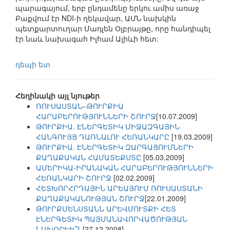
պարագայում, երբ ընդամենը երկու ամիս առաջ
Բաքվում էր NDI-ի ղեկավար, ԱՄՆ նախկին
պետքարտուղար Մադլեն Օլբրայթը, որը հանդիպել
էր նաև նախագահ Իլհամ Ալիևի հետ:
դեպի ետ
Հեղինակի այլ նյութեր
ՌՈՒՍԱՍՏԱՆ–ԹՈՒՐՔԻԱ
ՀԱՐԱԲԵՐՈՒԹՅՈՒՆՆԵՐԻ ՇՈՒՐՋ
[10.07.2009]
ԹՈՒՐՔԻԱ. ԷՆԵՐԳԵՏԻԿ ՄԻՋԱԶԳԱՅԻՆ
ՀԱՆԳՈՒՅՑ ԴԱՌՆԱԼՈՒ ՀԵՌԱՆԿԱՐԸ
[19.03.2009]
ԹՈՒՐՔԻԱ. ԷՆԵՐԳԵՏԻԿ ԶԱՐԳԱՑՈՒՄՆԵՐԻ
ՔԱՂԱՔԱԿԱՆ ՀԱՄԱՏԵՔՍՏԸ
[05.03.2009]
ԱՄԵՐԻԿԱ-ԻՐԱՆԱԿԱՆ ՀԱՐԱԲԵՐՈՒԹՅՈՒՆՆԵՐԻ
ՀԵՌԱՆԿԱՐԻ ՇՈՒՐՋ
[02.02.2009]
ՀԵՏԽՈՐՀՐԴԱՅԻՆ ԱՐԵԱՅՈՒՄ ՌՈՒՍԱՍՏԱՆԻ
ՔԱՂԱՔԱԿԱՆՈՒԹՅԱՆ ՇՈՒՐՋ
[22.01.2009]
ԹՈՒՐՔՄԵՆՍՏԱՆՆ ԱՐԵՎՄՈՒՏՔԻ ՀԵՏ
ԷՆԵՐԳԵՏԻԿ ՊԱՅՄԱՆԱՎՈՐՎԱԾՈՒԹՅԱՆ
ՆԱԽՕՐԵԻ՞Ն
[27.12.2008]