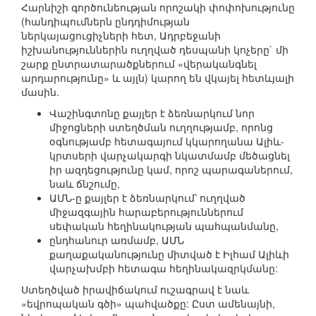
Հարնիշի գործունեության որոշակի փոփոխությունը
(հանդիպումներն ընդդիմության
ներկայացուցիչների հետ, Ադրբեջանի
իշխանություններին ուղղված դեսպանի կոչերը` մի
շարք ընտրատարածքներում «վերականգնել
արդարությունը» և այլն) կարող են վկայել հետևյալի
մասին.
Վաշինգտոնը քայլեր է ձեռնարկում նոր
միջոցների ստեղծման ուղղությամբ, որոնց
օգնությամբ հետագայում կկարողանա Ալիև-
կրտսերի վարչակարգի նկատմամբ մեծացնել
իր ազդեցությունը կամ, որոշ պարագաներում,
նաև ճնշումը,
ԱՄՆ-ը քայլեր է ձեռնարկում՝ ուղղված
միջազգային հարաբերություններում
սեփական հեղինակության պահպանմանը,
ընդհանուր առմամբ, ԱՄՆ
քաղաքականությունը միտված է Իլհամ Ալիևի
վարչախմբի հետագա հեղինակազրկմանը:
Ստեղծված իրավիճակում ուշագրավ է նաև
«եվրոպական գծի» պահվածքը: Ըստ ամենայնի,