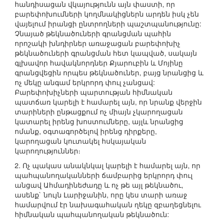
հանդիսացան վկայությունն այն փաստի, որ
բարեփոխումների կողմնակիցներն արդեն իսկ չեն
վայելում իրանցի ընտրողների պաշտպանությունը:
Չնայած թեկնածուների գրանցման պահին
որոշակի խնդիրներ առաջացան բարեփոխիչ
թեկնածուների գրանցման հետ կապված, սակայն
գլխավոր հավակնորդներ Քյարուբին և Մոյինը
գրանցվեցին որպես թեկնածուներ, բայց նրանցից և
ոչ մեկը անգամ երկրորդ փուլ չանցավ:
Բարեփոխիչների պարտության հիմնական
պատճառ կարելի է համարել այն, որ նրանք վերջին
տարիների ընթացքում ոչ միայն չկարողացան
կատարել իրենց խոստումները, այլև նրանցից
ոմանք, օգտագործելով իրենց դիրքերը,
կարողացան կուտակել հսկայական
կարողություններ։
2. Ոչ պակաս անակնկալ կարելի է համարել այն, որ
պահպանողականների ճամբարից երկրորդ փուլ
անցավ Ահմադինեժադը և ոչ թե այլ թեկնածու,
ասենք` նույն Լարիջանին, որը կես տարի առաջ
համարվում էր նախագահական ղեկը զբաղեցնելու
հիմնական պահպանողական թեկնածուն: