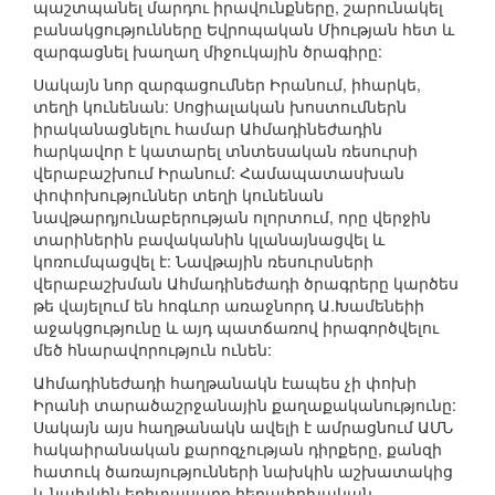
պաշտպանել մարդու իրավունքները, շարունակել
բանակցությունները Եվրոպական Միության հետ և
զարգացնել խաղաղ միջուկային ծրագիրը:
Սակայն նոր զարգացումներ Իրանում, իհարկե,
տեղի կունենան: Սոցիալական խոստումներն
իրականացնելու համար Ահմադինեժադին
հարկավոր է կատարել տնտեսական ռեսուրսի
վերաբաշխում Իրանում: Համապատասխան
փոփոխություններ տեղի կունենան
նավթարդյունաբերության ոլորտում, որը վերջին
տարիներին բավականին կլանայնացվել և
կոռումպացվել է: Նավթային ռեսուրսների
վերաբաշխման Ահմադինեժադի ծրագրերը կարծես
թե վայելում են հոգևոր առաջնորդ Ա.Խամենեիի
աջակցությունը և այդ պատճառով իրագործվելու
մեծ հնարավորություն ունեն:
Ահմադինեժադի հաղթանակն էապես չի փոխի
Իրանի տարածաշրջանային քաղաքականությունը:
Սակայն այս հաղթանակն ավելի է ամրացնում ԱՄՆ
հակաիրանական քարոզչության դիրքերը, քանզի
հատուկ ծառայությունների նախկին աշխատակից
և նախկին երիտասարդ հեղափոխական