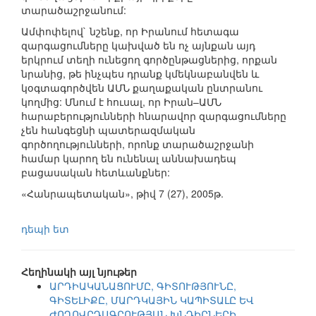
տարածաշրջանում:
Ամփոփելով` նշենք, որ Իրանում հետագա
զարգացումները կախված են ոչ այնքան այդ
երկրում տեղի ունեցող գործընթացներից, որքան
նրանից, թե ինչպես դրանք կմեկնաբանվեն և
կօգտագործվեն ԱՄՆ քաղաքական ընտրանու
կողմից: Մնում է հուսալ, որ Իրան–ԱՄՆ
հարաբերությունների հնարավոր զարգացումները
չեն հանգեցնի պատերազմական
գործողությունների, որոնք տարածաշրջանի
համար կարող են ունենալ աննախադեպ
բացասական հետևանքներ:
«Հանրապետական», թիվ 7 (27), 2005թ.
դեպի ետ
Հեղինակի այլ նյութեր
ԱՐԴԻԱԿԱՆԱՑՈՒՄԸ, ԳԻՏՈՒԹՅՈՒՆԸ,
ԳԻՏԵԼԻՔԸ, ՄԱՐԴԿԱՅԻՆ ԿԱՊԻՏԱԼԸ ԵՎ
ԺՈՂՈՎՐԴԱԳՐՈՒԹՅԱՆ ԽՆԴԻՐՆԵՐԻ