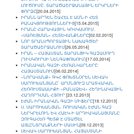
ԼՈՒԾՈՒՄԸ. ՏԱՐԱԾԱՇՐՋԱՆԱՅԻՆ ԵՐԿՐՆԵՐԻ
ՓՈՐՁԸ
[20.04.2015]
ԻՐԱՆՆ ԱՐԴԵՆ ՇԱՀԵԼ Է ԱՄՆ-Ի ՀԵՏ
ԲԱՆԱԿՑՈՒԹՅՈՒՆՆԵՐԻՑ
[15.04.2015]
ԻՐԱՆԸ ՀԱՐԱՎԱՅԻՆ ԿՈՎԿԱՍՈՒՄ.
«ՍԱՌԵՑՄԱՆ» ՀԵՏԵՎԱՆՔՆԵՐԸ
[02.02.2015]
ՆՈՐ ՏՐԱՆՍՊՈՐՏԱՅԻՆ ՆԱԽԱԳԾԵՐ
ՏԱՐԱԾԱՇՐՋԱՆՈՒՄ
[26.05.2014]
ԻՐԱՆ – ՀԱՅԱՍՏԱՆ ՏԱՐԱՆՑԻԿ ԳԱԶԱՄՈՒՂ
(ԴԻՍԿՈՒՐՍԻ ՆԵՆԳԱՓՈԽՈՒՄ)
[17.03.2014]
ԻՐԱՆԱԿԱՆ ԳԱԶԻ ՀԵՌԱՆԿԱՐՆԵՐԸ
ՀԱՅԱՍՏԱՆՈՒՄ
[06.02.2014]
«ՆՈՐԱՎԱՆՔ» ԳԿՀ ՓՈԽՏՆՕՐԵՆ ՍԵՎԱԿ
ՍԱՐՈՒԽԱՆՅԱՆԸ` ԱՐՄՆՅՈՒԶ ԼՐԱՏՎԱԿԱՆ
ՀԵՌՈՒՍՏԱԱԼԻՔԻ «ԲԱՆԱՁԵՎ» ՀԵՂԻՆԱԿԱՅԻՆ
ՀԱՂՈՐԴՄԱՆ ՀՅՈՒՐ
[23.12.2013]
ԷԺԱՆ ԻՐԱՆԱԿԱՆ ԳԱԶԻ ՄԻՖԵՐԸ
[18.12.2013]
Ս. ՍԱՐՈՒԽԱՆՅԱՆ. ՌՈՒՍԱԿԱՆ ԷԺԱՆ ԳԱԶ
ՆԵՐԿՐԵԼՈՒՆ ԵՎ ՀԱԷԿ-Ի ԱՐԴԻԱԿԱՆԱՑՄԱՆԸ
ԶՈՒԳԱՀԵՌ ՊԵՏՔ Է ՄՏԱԾԵԼ
ԱՅԼԸՆՏՐԱՆՔՆԵՐԻ ՄԱՍԻՆ
[09.12.2013]
ՍԵՎԱԿ ՍԱՐՈՒԽԱՆՅԱՆ. ՀԱՅԱՍՏԱՆԻ