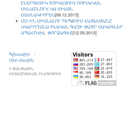
ԷՆԵՐԳԵՏԻԿ ՇՈՒԿԱՅՈՒՄ ՌՈՒՍԱԿԱՆ
ՄԵՆԱՇՆՈՐՀ ԿԱ ՄԻԱՅՆ
ՄԱՍՆԱԿԻՈՐԵՆ
[09.12.2013]
ՄՄ–ԻՆ ՄԻԱՆԱԼՈՒ ԴԵՊՔՈՒՄ ՀԱՅԱՍՏԱՆԸ
ԿԿԱՐՈՂԱՆԱ ԲՆԱԿԱՆ ԳԱԶԻ ՑԱԾՐ ՍԱԿԱԳՆԵՐ
ԱՊԱՀՈՎԵԼ. ՓՈՐՁԱԳԵՏ
[12.09.2013]
Գլխավոր
⋅
Մեր մասին
© ՑԱՆՑԱՅԻՆ
ՀԵՏԱԶՈՏԱԿԱՆ ԻՆՍՏԻՏՈՒՏ