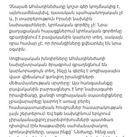
Չնայած Ահմադինեժադը կոշտ գծի կողմնակից է,
այնուամենայնիվ, դասական պահպանողական չէ
և, ի տարբերություն Իրանի նախկին
նախագահների, կրոնական գործիչ չէ: Նրա
քաղաքական հայացքներում կրոնական գործոնը
զբաղեցնում է բավականին կարևոր տեղ, սակայն
դրա համար չէ, որ իրանցիները քվեարկել են նրա
օգտին:
Սոցիալական խնդիրները Ահմադինեժադի
նախընտրական ծրագրում զբաղեցնում են
կարևորագույն տեղ, ինչը և գերել է սոցիալապես
վատ վիճակում գտնվող իրանցիների
մեծամասնության սրտերը: Այս հանգամանքը
բավականին բարդացնելու է նոր նախագահի
իրավիճակը, քանզի սոցիալական սպասելիքները
չբավարարելը կարող է առաջ բերել
համապատասխան հուզումներ հասարակության
լայն շերտերում: Եվ եթե նախկինում երկրում
չիրականացվող բարեփոխումների պատճառ
դիտվում էին Խաթամիին սահմանափակող
կրոնավորները, ապա ինքը` Նեժադը, հենց այդ