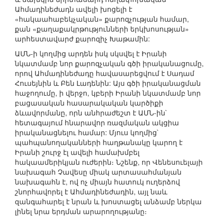
Ահմադինեժադն ավելի խոցելի է
«հակաահաբեկչական» քարոզչության համար,
քան «քաղաքակրթությունների երկխոսության»
արհեստավարժ քարոզիչ Խաթամին:
ԱՄՆ-ի կողմից արդեն իսկ սկսվել է Իրանի
նկատմամբ նոր քարոզչական գծի իրականացումը,
որով Ահմադինեժադը հավասարեցվում է Սադամ
Հուսեյնին և Բեն Լադենին: Այս գծի իրականացման
հաջողումը, ի վերջո, կբերի Իրանի նկատմամբ նոր
բացասական հասարակական կարծիքի
ձևավորմանը, որն անհրաժեշտ է ԱՄՆ-ին`
հետագայում հնարավոր ռազմական ակցիա
իրականացնելու համար: Մյուս կողմից`
պահպանողականների հաղթանակը կարող է
Իրանի շուրջ էլ ավելի համախմբել
հակաամերիկյան ուժերին։ Նշենք, որ Վենեսուելայի
նախագահ Չավեսը միակ արտասահմանյան
նախագահն է, ով ոչ միայն հատուկ ուղերձով
շնորհավորել է Ահմադինեժադին, այլ նաև
զանգահարել է նրան և խոստացել անձամբ ներկա
լինել նրա երդման արարողությանը։