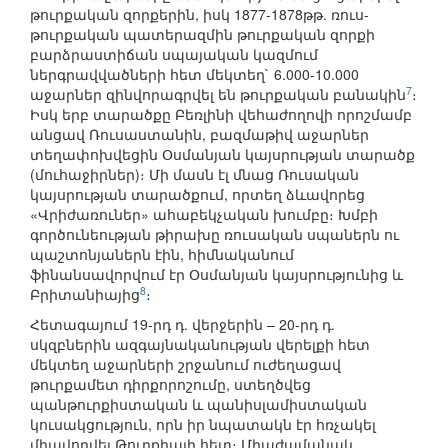
թուրքական զորքերին, իսկ 1877-1878թթ. ռուս-
թուրքական պատերազմին թուրքական զորքի
բարձրաստիճան սպայական կազմում
ներգրավվածների հետ մեկտեղ` 6.000-10.000
7
աջարներ զինվորագրվել են թուրքական բանակին
։
Իսկ երբ տարածքը Բեռլինի վեհաժողովի որոշմամբ
անցավ Ռուսաստանին, բազմաթիվ աջարներ
տեղափոխվեցին Օսմանյան կայսրության տարածք
(մուհաջիրներ)։ Մի մասն էլ մնաց Ռուսական
կայսրության տարածքում, որտեղ ձևավորեց
«Վրիժառուներ» ահաբեկչական խումբը։ Խմբի
գործունեության թիրախը ռուսական սպաներն ու
պաշտոնյաներն էին, հիմնականում
ֆինանսավորվում էր Օսմանյան կայսրությունից և
8
Բրիտանիայից
։
Հետագայում 19-րդ դ. վերջերին – 20-րդ դ.
սկզբներին ազգայնականության վերելքի հետ
մեկտեղ աջարների շրջանում ուժեղացավ
թուրքամետ դիրքորոշումը, ստեղծվեց
պանթուրքիստական և պանիսլամիստական
կուսակցություն, որն իր նպատակն էր հռչակել
միավորվել Թուրքիայի հետ։ Միաժամանակ