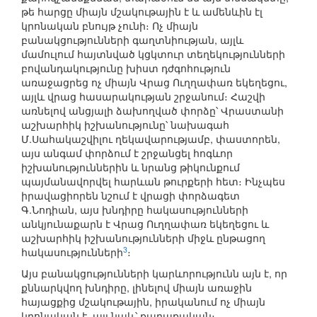
թե հարցը միայն մշակութային է և ամենևին էլ
կրոնական բնույթ չունի։ Ոչ միայն
բանակցությունների գաղտնիության, այլև
մամուլում հայտնված կցկտուր տեղեկությունների
բովանդակությունը խիստ դժգոհություն
առաջացրեց ոչ միայն Վրաց Ուղղափառ եկեղեցու,
այլև վրաց հասարակության շրջանում։ Հաշվի
առնելով անցյալի ձախողված փորձը՝ Վրաստանի
աշխարհիկ իշխանությունը՝ նախագահ
Մ.Սահակաշվիլու ղեկավարությամբ, փաստորեն,
այս անգամ փորձում է շրջանցել հոգևոր
իշխանություններին և նրանց թիկունքում
պայմանավորվել հարևան թուրքերի հետ։ Ինչպես
իրավացիորեն նշում է վրացի փորձագետ
Գ.Նոդիան, այս խնդիրը հակասությունների
անկյունաքարն է Վրաց Ուղղափառ եկեղեցու և
աշխարհիկ իշխանությունների միջև ընթացող
3
հակասությունների
։
Այս բանակցությունների կարևորությունն այն է, որ
քննարկվող խնդիրը, լինելով միայն առաջին
հայացքից մշակութային, իրականում ոչ միայն
կրոնական է, այլ նաև՝ քաղաքական։