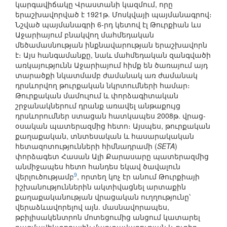
կարգավիճակը Վրաստանի կազմում, որը
երաշխավորված է 1921թ. Մոսկվայի պայմանագրով։
Նշված պայմանագրի 6-րդ կետով էլ Թուրքիան ևս
Աջարիայում բնակվող մահմեդական
մեծամասնության ինքնավարության երաշխավորն
է։ Այս հանգամանքը, նաև մահմեդական զանգվածի
առկայությունն Աջարիայում հիմք են ծառայում այդ
տարածքի նկատմամբ ժամանակ առ ժամանակ
դրսևորվող թուրքական նկրտումների համար։
Թուրքական մամուլում և փորձագիտական
շրջանակներում դրանք առավել անթաքույց
դրսևորումներ ստացան հատկապես 2008թ. վրաց-
օսական պատերազմից հետո։ Այսպես, թուրքական
քաղաքական, տնտեսական և հասարակական
հետազոտությունների հիմնադրամի (
SETA
)
փորձագետ Հասան Ալի Քարասարը պատերազմից
անմիջապես հետո հանդես եկավ ծավալուն
9
վերլուծությամբ
, որտեղ կոչ էր անում Թուրքիայի
իշխանություններին ակտիվացնել արտաքին
քաղաքականության վրացական ուղղությունը՝
վերաձևավորելով այն. մասնավորապես,
թբիլիսակենտրոն մոտեցումից անցում կատարել