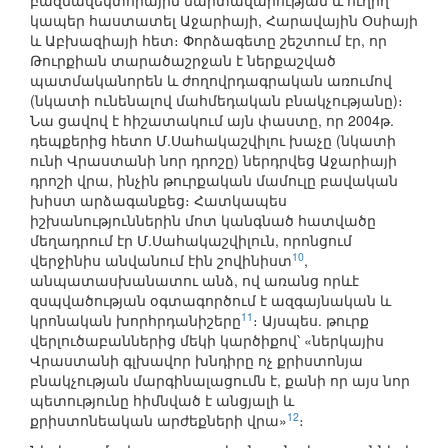
բազմավեկտորային մարտավարության և ուղիղ
կապեր հաստատել Աջարիայի, Հարավային Օսիայի
և Աբխազիայի հետ։ Փորձագետը շեշտում էր, որ
Թուրքիան տարածաշրջան է ներքաշված
պատմականորեն և ժողովրդագրական առումով
(նկատի ունենալով մահմեդական բնակչությանը)։
Նա ցավով է հիշատակում այն փաստը, որ 2004թ.
դեպքերից հետո Մ.Սահակաշվիլու խաչը (նկատի
ունի Վրաստանի նոր դրոշը) ներդրվեց Աջարիայի
դրոշի վրա, ինչին թուրքական մամուլը բավական
խիստ արձագանքեց։ Հատկապես
իշխանություններին մոտ կանգնած հատվածը
մեղադրում էր Մ.Սահակաշվիլուն, որոնցում
10
վերջինիս անվանում էին շովինիստ
,
անպատասխանատու անձ, ով առանց որևէ
զսպվածության օգտագործում է ազգայնական և
11
կրոնական խորհրդանիշերը
։ Այսպես. թուրք
վերլուծաբաններից մեկի կարծիքով՝ «ներկայիս
Վրաստանի գլխավոր խնդիրը ոչ քրիստոնյա
բնակչության մարգինալացումն է, քանի որ այս նոր
պետությունը հիմնված է անցյալի և
12
քրիստոնեական արժեքների վրա»
։