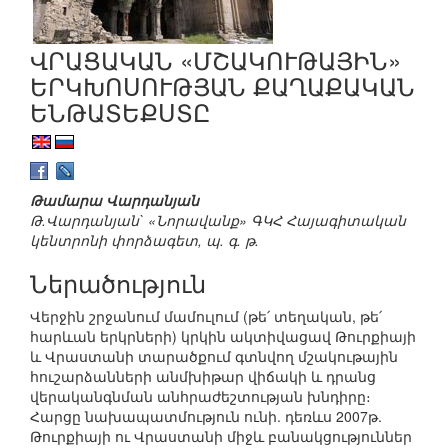
ՎՐԱՑԱԿԱՆ «ՄՇԱԿՈՒԹԱՅԻՆ»
ԵՐԿԽՈՍՈՒԹՅԱՆ ՔԱՂԱՔԱԿԱՆ
ԵՆԹԱՏԵՔՍՏԸ
Թամարա Վարդանյան
Թ.Վարդանյան` «Նորավանք» ԳԿՀ Հայագիտական
կենտրոնի փորձագետ, պ. գ. թ.
Ներածություն
Վերջին շրջանում մամուլում (թե՛ տեղական, թե՛
հարևան երկրների) կրկին ակտիվացավ Թուրքիայի
և Վրաստանի տարածքում գտնվող մշակութային
հուշարձանների անմխիթար վիճակի և դրանց
վերականգնման անհրաժեշտության խնդիրը։
Հարցը նախապատմություն ունի. դեռևս 2007թ.
Թուրքիայի ու Վրաստանի միջև բանակցություններ