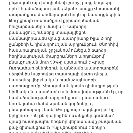
ընթացան այս խնդիրների շուրջ, բայց կողմերը
որևէ համաձայնության չեկան։ Խոսքը Վրաստանի
տարածքում մահմեդական հոգևոր կառույցների և
Թուրքիայի տարածքում քրիստոնեական
հուշարձանների մասին է։ Նախորդ
բանակցությունները տապալվեցին
մասնավորապես վրաց պատրիարք Իլյա 2-րդի
ջանքերի և դիմադրության արդյունքում։ Շնորհիվ
հասարակության շրջանում ունեցած բարձր
հեղինակության (հարցումների արդյունքով՝
բնակչության մոտ 90%-ը վստահում է Վրաց
Ուղղափառ եկեղեցուն և անձամբ պատրիարքին)
վերջինիս հաջողվեց փաստացի վետո դնել և
կասեցնել վերջնական համաձայնագրի
ստորագրումը։ Վրացական կողմի դիմադրության
հիմնական պատճառն այն մտավախությունն էր, որ
համաձայնության արդյունքում Վրաստանում
կուժեղանա մահմեդական գործոնը և,
բնականաբար, նաև՝ Թուրքիայի ազդեցությունը
երկրում։ Իսկ թե դա ինչ հետևանքներ կունենա՝
վրաց հատկապես հոգևոր վերնախավը բավական
քաջ գիտակցում է։ Ինչ վերաբերում է երկրի