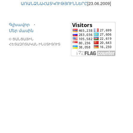
ԱՌԱՆՁՆԱՀԱՏԿՈՒԹՅՈՒՆՆԵՐԸ
[23.06.2009]
Գլխավոր
⋅
Մեր մասին
© ՑԱՆՑԱՅԻՆ
ՀԵՏԱԶՈՏԱԿԱՆ ԻՆՍՏԻՏՈՒՏ