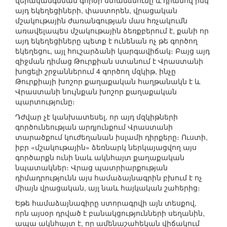
վերականգնման գործի ստանձնումը և դրանով իսկ
այդ եկեղեցիների, փաստորեն, վրացական
մշակութային ժառանգության մաս հռչակումն
առավելապես մշակութային ձեռքբերում է, քանի որ
այդ եկեղեցիները պետք է ունենան ոչ թե գործող
եկեղեցու, այլ հուշարձանի կարգավիճակ։ Բայց այդ
զիջման դիմաց Թուրքիան ստանում է Վրաստանի
խոցելի շրջաններում 4 գործող մզկիթ, ինչը
Թուրքիայի խոշոր քաղաքական հաղթանակն է և
Վրաստանի նույնքան խոշոր քաղաքական
պարտությունը։
Դժվար չէ կանխատեսել, որ այդ մզկիթների
գործունեության արդյունքում Վրաստանի
տարածքում կուժեղանան իսլամի դիրքերը։ Ուստի,
իբր «մշակութային» ձեռնարկ ներկայացվող այս
գործարքն ունի նաև ակնհայտ քաղաքական
նպատակներ։ Վրաց պատրիարքության
դիմադրությունն այս համաձայնագրին բխում է ոչ
միայն վրացական, այլ նաև հայկական շահերից։
Եթե համաձայնագիրը ստորագրվի այն տեսքով,
որն այսօր դրված է բանակցությունների սեղանին,
ապա ակնհայտ է, որ ամենաշահեկան վիճակում