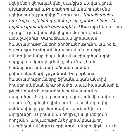
մզկիթներ վերականգնել Սամցխե-Ջավախքում,
Ախալցխայում և Քոբուլեթիում և կառուցել մեկ
մզկիթ ու մեկ բաղնիք Բաթումում։
Առավելապես
կարևոր է այն հանգամանքը, որ դրանք լինելու են
գործող կրոնական կառույցներ։
Ահա այս կետն է, որ
Վրաց Ուղղափառ եկեղեցու դժգոհությունն է
առաջացնում։ Մահմեդական կրոնական
հաստատությունների գործունեությունը, պարզ է,
ծառայելու է տեղում մահմեդական տարրի
ակտիվացմանը, իսլամական աշխարհայացքի
դիրքերի ամրապնդմանը, ինչո՞ւ չէ, նաև
հոգեորսության տարածմանն արդեն
քրիստոնյաների շրջանում։ Իսկ եթե այդ
հաստատությունները ֆինանսական ակտիվ
հոսքեր ունենան Թուրքիայից, ապա հասկանալի է,
թե ինչ ռումբ է տեղադրվելու Վրաստանի
տարածքում։ Վրաց հասարակության մի ստվար
զանգված, որն ընդդիմանում է այս հնարավոր
սցենարին, լուրջ մտավախություն ունի, որ
արդյունքում կրոնական հողի վրա կստեղծվի
որոշակի լարվածություն երկրում բնակվող
մահմեդականների և քրիստոնյաների միջև։ Սա է