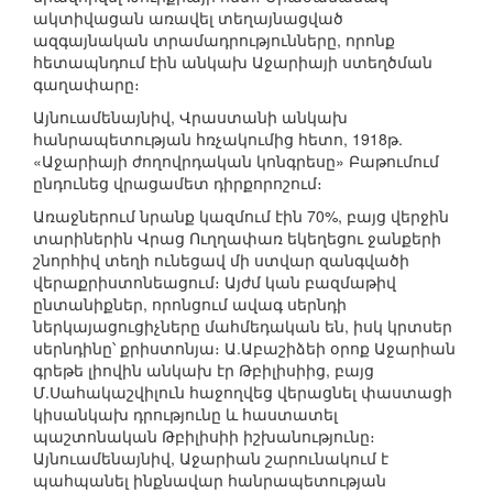
ակտիվացան առավել տեղայնացված
ազգայնական տրամադրությունները, որոնք
հետապնդում էին անկախ Աջարիայի ստեղծման
գաղափարը։
Այնուամենայնիվ, Վրաստանի անկախ
հանրապետության հռչակումից հետո, 1918թ.
«Աջարիայի ժողովրդական կոնգրեսը» Բաթումում
ընդունեց վրացամետ դիրքորոշում։
Առաջներում նրանք կազմում էին 70%, բայց վերջին
տարիներին Վրաց Ուղղափառ եկեղեցու ջանքերի
շնորհիվ տեղի ունեցավ մի ստվար զանգվածի
վերաքրիստոնեացում։ Այժմ կան բազմաթիվ
ընտանիքներ, որոնցում ավագ սերնդի
ներկայացուցիչները մահմեդական են, իսկ կրտսեր
սերնդինը՝ քրիստոնյա։ Ա.Աբաշիձեի օրոք Աջարիան
գրեթե լիովին անկախ էր Թբիլիսիից, բայց
Մ.Սահակաշվիլուն հաջողվեց վերացնել փաստացի
կիսանկախ դրությունը և հաստատել
պաշտոնական Թբիլիսիի իշխանությունը։
Այնուամենայնիվ, Աջարիան շարունակում է
պահպանել ինքնավար հանրապետության