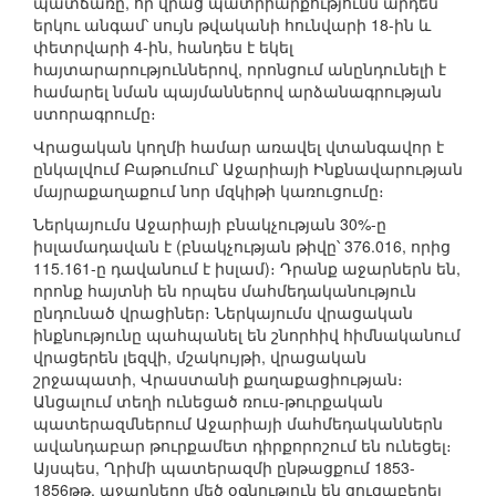
պատճառը, որ վրաց պատրիարքությունն արդեն
երկու անգամ՝ սույն թվականի հունվարի 18-ին և
փետրվարի 4-ին, հանդես է եկել
հայտարարություններով, որոնցում անընդունելի է
համարել նման պայմաններով արձանագրության
ստորագրումը։
Վրացական կողմի համար առավել վտանգավոր է
ընկալվում Բաթումում՝ Աջարիայի Ինքնավարության
մայրաքաղաքում նոր մզկիթի կառուցումը։
Ներկայումս Աջարիայի բնակչության 30%-ը
իսլամադավան է (բնակչության թիվը՝ 376.016, որից
115.161-ը դավանում է իսլամ)։ Դրանք աջարներն են,
որոնք հայտնի են որպես մահմեդականություն
ընդունած վրացիներ։ Ներկայումս վրացական
ինքնությունը պահպանել են շնորհիվ հիմնականում
վրացերեն լեզվի, մշակույթի, վրացական
շրջապատի, Վրաստանի քաղաքացիության։
Անցալում տեղի ունեցած ռուս-թուրքական
պատերազմներում Աջարիայի մահմեդականներն
ավանդաբար թուրքամետ դիրքորոշում են ունեցել։
Այսպես, Ղրիմի պատերազմի ընթացքում 1853-
1856թթ. աջարները մեծ օգնություն են ցուցաբերել