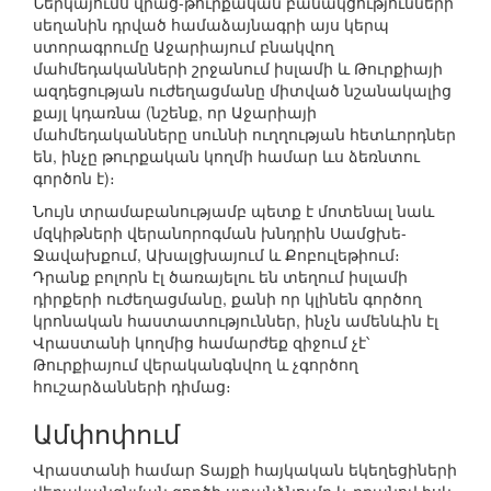
Ներկայումս վրաց-թուրքական բանակցությունների
սեղանին դրված համաձայնագրի այս կերպ
ստորագրումը Աջարիայում բնակվող
մահմեդականների շրջանում իսլամի և Թուրքիայի
ազդեցության ուժեղացմանը միտված նշանակալից
քայլ կդառնա (նշենք, որ Աջարիայի
մահմեդականները սուննի ուղղության հետևորդներ
են, ինչը թուրքական կողմի համար ևս ձեռնտու
գործոն է)։
Նույն տրամաբանությամբ պետք է մոտենալ նաև
մզկիթների վերանորոգման խնդրին Սամցխե-
Ջավախքում, Ախալցխայում և Քոբուլեթիում։
Դրանք բոլորն էլ ծառայելու են տեղում իսլամի
դիրքերի ուժեղացմանը, քանի որ կլինեն գործող
կրոնական հաստատություններ, ինչն ամենևին էլ
Վրաստանի կողմից համարժեք զիջում չէ՝
Թուրքիայում վերականգնվող և չգործող
հուշարձանների դիմաց։
Ամփոփում
Վրաստանի համար Տայքի հայկական եկեղեցիների