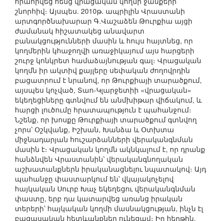
հրահրվեց հենց վրացական կողմի ջանքերի
շնորհիվ։ Այսպես. 2010թ. ապրիլին Վրաստանի
արտգործնախարար Գ.Վաշաձեն Թուրքիա այցի
ժամանակ հիշատակեց անավարտ
բանակցությունների մասին և հույս հայտնեց, որ
կողմերին կհաջողվի առաջիկայում այս հարցերի
շուրջ կոնկրետ համաձայնության գալ։ Վրացական
կողմն իր ակտիվ քայլերը սեփական ժողովրդին
բացատրում է նրանով, որ Թուրքիայի տարածքում,
այսպես կոչված, Տաո-Կլարջետիի «վրացական»
եկեղեցիները գտնվում են անմխիթար վիճակում, և
հարցի լուծումը հրատապություն է պահանջում։
Նշենք, որ խոսքը Թուրքիայի տարածքում գտնվող
չորս՝ Օշկվանք, Իշխան, Խանձա և Օտխտա
միջնադարյան հուշարձանների վերականգնման
մասին է։ Վրացական կողմն ակնկալում է, որ դրանք
հանձնվեն Վրաստանին՝ վերականգնողական
աշխատանքներն իրականացնելու նպատակով։ Այդ
պահանջը փաստարկում են՝ վկայակոչելով
հայկական Սուրբ Խաչ եկեղեցու վերականգնման
փաստը, երբ դա կատարվեց առանց իրական
տերերի՝ հայկական կողմի մասնակցության, ինչն էլ
բացասական հետևանքներ ունեցավ։ Իր հերթին,