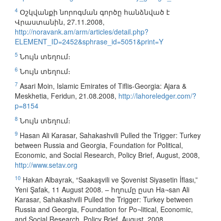
4
Օշկվանքի նորոգման գործը հանձնված է
Վրաստանին, 27.11.2008,
http://noravank.am/arm/articles/detail.php?
ELEMENT_ID=2452&sphrase_id=5051&print=Y
5
Նույն տեղում։
6
Նույն տեղում։
7
Asari Moin, Islamic Emirates of Tiflis-Georgia: Ajara &
Meskhetia, Feridun, 21.08.2008,
http://lahoreledger.com/?
p=8154
8
Նույն տեղում։
9
Hasan Ali Karasar, Sahakashvili Pulled the Trigger: Turkey
between Russia and Georgia, Foundation for Political,
Economic, and Social Research, Policy Brief, August, 2008,
http://www.setav.org
10
Hakan Albayrak, “Saakaşvili ve Şovenist Siyasetin İflası,”
Yeni Şafak, 11 August 2008. – հղումը ըստ Ha¬san Ali
Karasar, Sahakashvili Pulled the Trigger: Turkey between
Russia and Georgia, Foundation for Po¬litical, Economic,
and Social Research, Policy Brief, August, 2008,