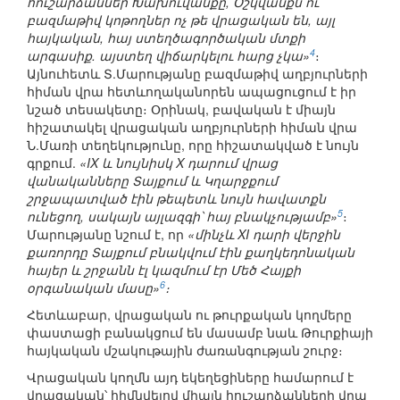
հուշարձաններ Խախուվանքը, Օշկվանքն ու
բազմաթիվ կոթողներ ոչ թե վրացական են, այլ
հայկական, հայ ստեղծագործական մտքի
4
արգասիք. այստեղ վիճարկելու հարց չկա»
։
Այնուհետև Տ.Մարությանը բազմաթիվ աղբյուրների
հիման վրա հետևողականորեն ապացուցում է իր
նշած տեսակետը։ Օրինակ, բավական է միայն
հիշատակել վրացական աղբյուրների հիման վրա
Ն.Մառի տեղեկությունը, որը հիշատակված է նույն
գրքում.
«IX և նույնիսկ X դարում վրաց
վանականները Տայքում և Կղարջքում
շրջապատված էին թեպետև նույն հավատքն
5
ունեցող, սակայն այլազգի՝ հայ բնակչությամբ»
։
Մարությանը նշում է, որ
«մինչև XI դարի վերջին
քառորդը Տայքում բնակվում էին քաղկեդոնական
հայեր և շրջանն էլ կազմում էր Մեծ Հայքի
6
օրգանական մասը»
։
Հետևաբար, վրացական ու թուրքական կողմերը
փաստացի բանակցում են մասամբ նաև Թուրքիայի
հայկական մշակութային ժառանգության շուրջ։
Վրացական կողմն այդ եկեղեցիները համարում է
վրացական՝ հիմնվելով միայն հուշարձանների վրա