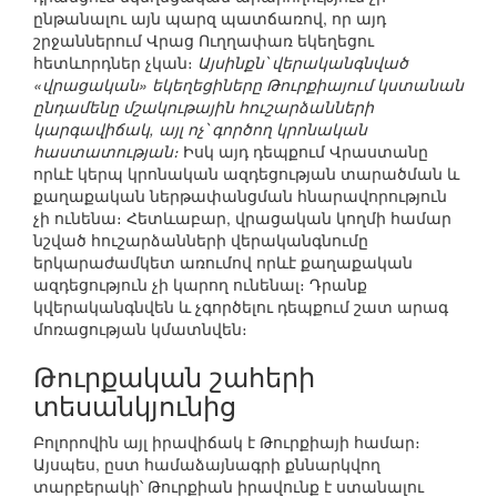
ընթանալու այն պարզ պատճառով, որ այդ
շրջաններում Վրաց Ուղղափառ եկեղեցու
հետևորդներ չկան։
Այսինքն՝ վերականգնված
«վրացական» եկեղեցիները Թուրքիայում կստանան
ընդամենը մշակութային հուշարձանների
կարգավիճակ, այլ ոչ՝ գործող կրոնական
հաստատության։
Իսկ այդ դեպքում Վրաստանը
որևէ կերպ կրոնական ազդեցության տարածման և
քաղաքական ներթափանցման հնարավորություն
չի ունենա։ Հետևաբար, վրացական կողմի համար
նշված հուշարձանների վերականգնումը
երկարաժամկետ առումով որևէ քաղաքական
ազդեցություն չի կարող ունենալ։ Դրանք
կվերականգնվեն և չգործելու դեպքում շատ արագ
մոռացության կմատնվեն։
Թուրքական շահերի
տեսանկյունից
Բոլորովին այլ իրավիճակ է Թուրքիայի համար։
Այսպես, ըստ համաձայնագրի քննարկվող
տարբերակի՝ Թուրքիան իրավունք է ստանալու