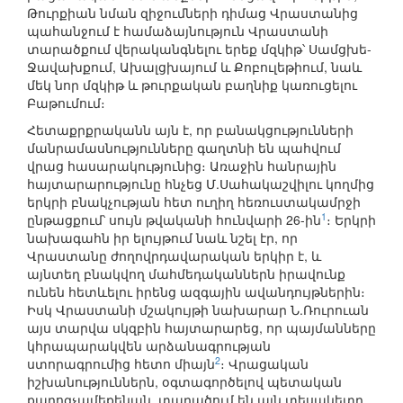
Թուրքիան նման զիջումների դիմաց Վրաստանից
պահանջում է համաձայնություն Վրաստանի
տարածքում վերականգնելու երեք մզկիթ՝ Սամցխե-
Ջավախքում, Ախալցխայում և Քոբուլեթիում, նաև
մեկ նոր մզկիթ և թուրքական բաղնիք կառուցելու
Բաթումում։
Հետաքրքրականն այն է, որ բանակցությունների
մանրամասնությունները գաղտնի են պահվում
վրաց հասարակությունից։ Առաջին հանրային
հայտարարությունը հնչեց Մ.Սահակաշվիլու կողմից
երկրի բնակչության հետ ուղիղ հեռուստակամրջի
1
ընթացքում՝ սույն թվականի հունվարի 26-ին
։ Երկրի
նախագահն իր ելույթում նաև նշել էր, որ
Վրաստանը ժողովրդավարական երկիր է, և
այնտեղ բնակվող մահմեդականներն իրավունք
ունեն հետևելու իրենց ազգային ավանդույթներին։
Իսկ Վրաստանի մշակույթի նախարար Ն.Ռուրուան
այս տարվա սկզբին հայտարարեց, որ պայմանները
կհրապարակվեն արձանագրության
2
ստորագրումից հետո միայն
։ Վրացական
իշխանություններն, օգտագործելով պետական
քարոզչամեքենան, տարածում են այն տեսակետը,