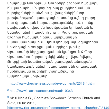
կհայտնվի Թուրքիան։ Թուրքերը ճշգրիտ հաշվարկ
են կատարել. մի կողմից՝ հայ քաղկեդոնական
եկեղեցիների հանձնումը վրացիներին նոր
լարվածություն կառաջացնի առանց այն էլ բարդ
հայ-վրացական հարաբերություններում, որոնք
բավական սրված են հատկապես կրոնական և
եկեղեցիների հարցերի շուրջ։ Բայց թուրքական
ճշգրիտ հաշվարկը բնավ այսքանով չի
սահմանափակվում։ Մյուս կողմից՝ այն զգալիորեն
կուժեղացնի թուրքական ազդեցությունը
Վրաստանի ներքաղաքական կյանքում։ Չէ՞ որ
Վրաստանում գործող մզկիթները, վերածվելով
Թուրքիայի նվաճողական քաղաքականության
կարևորագույն զենքի, սպառնալու են վրացական
ինքնությանն ու երկրի տարածքային
ամբողջականությանը։
1
http://www.chechenews.com/developments/2316-1.html
2
http://www.blackseanews.net/read/10343
3
Տե՛ս Nodia G., Georgia's Showdown Between Church And
State, 20.02.2011,
http://www.rferl.org/content/commentary_georgia_churches/2314