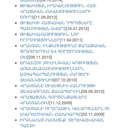
ԹԻՖԼԻՍՅԱՆ ԻՐԱԿԱՆՈՒԹՅՈՒՆ. ՀԱՅ-
ՎՐԱՑԱԿԱՆ ՀԱԿԱՍՈՒԹՅՈՒՆՆԵՐԻ
ՇՈՒՐՋ
[11.06.2012]
ԹԻՖԼԻՍԻ ՀԱՅԿԱԿԱՆ ԴՊՐՈՑՆԵՐԸ.
ՊԱՏՄՈՒԹՅԱՆ ԱՎԱՐՏ
[16.01.2012]
ԹԻՖԼԻՍԱՀԱՅՈՒԹՅՈՒՆ. ՆՈՐ
ԻՐՈՂՈՒԹՅՈՒՆՆԵՐ
[11.04.2011]
ՎՐԱՍՏԱՆ. ԻՆՔՆՈՒԹՅՈՒՆԸ ՔԱՂԱՔԱԿԱՆ
ԾՐԱԳՐԵՐՈՒՄ ԵՎ ԳՈՐԾՈՂՈՒԹՅԱՆ
ՄԵՋ
[08.11.2010]
ԵՐԿԼԵԶՈՒ (ԲԻԼԻՆԳՎԱԼ) ԿՐԹՈՒԹՅԱՆ
ԱՌԱՆՁՆԱՀԱՏԿՈՒԹՅՈՒՆՆԵՐՆ
ԱԶԳԱՊԱՀՊԱՆՈՒԹՅԱՆ ՀԱՐՑԵՐԻ
ՏԵՍԱՆԿՅՈՒՆԻՑ
[07.10.2010]
ՎՐԱՍՏԱՆԸ ՄԻԱԷԹՆԻԿ ՀԱՆՐՈՒՅԹԻ
ՁԵՎԱՎՈՐՄԱՆ ՃԱՆԱՊԱՐՀԻՆ
[09.06.2010]
ՎՐԱՑԱՑՄԱՆ ԳՈՐԾԸՆԹԱՑՆԵՐԸ
ՎՐԱՍՏԱՆՈՒՄ
[11.12.2009]
ՎՐԱՍՏԱՆԻ ՈՒՂԵՂԱՅԻՆ ԿԵՆՏՐՈՆՆԵՐՆ ՈՒ
ԱԿԱԴԵՄԻԱԿԱՆ ՀԱՄԱԿԱՐԳԸ
[03.11.2009]
ԻՐԱՆԱՀԱՅ ՀԱՄԱՅՆՔ. ՏԵՂԵԿԱՏՎԱԿԱՆ
ԴԱՇՏԻ