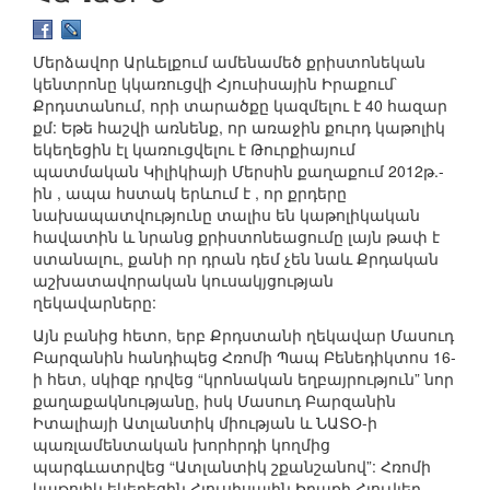
Մերձավոր Արևելքում ամենամեծ քրիստոնեկան
կենտրոնը կկառուցվի Հյուսիսային Իրաքում`
Քրդստանում, որի տարածքը կազմելու է 40 հազար
քմ: Եթե հաշվի առնենք, որ առաջին քուրդ կաթոլիկ
եկեղեցին էլ կառուցվելու է Թուրքիայում
պատմական Կիլիկիայի Մերսին քաղաքում 2012թ.-
ին , ապա հստակ երևում է , որ քրդերը
նախապատվությունը տալիս են կաթոլիկական
հավատին և նրանց քրիստոնեացումը լայն թափ է
ստանալու, քանի որ դրան դեմ չեն նաև Քրդական
աշխատավորական կուսակյցության
ղեկավարները:
Այն բանից հետո, երբ Քրդստանի ղեկավար Մասուդ
Բարզանին հանդիպեց Հռոմի Պապ Բենեդիկտոս 16-
ի հետ, սկիզբ դրվեց “կրոնական եղբայրություն” նոր
քաղաքակնությանը, իսկ Մասուդ Բարզանին
Իտալիայի Ատլանտիկ միության և ՆԱՏՕ-ի
պառլամենտական խորհրդի կողմից
պարգևատրվեց “Ատլանտիկ շքանշանով”: Հռոմի
կաթոլիկ եկեղեցին Հյուսիսային Իրաքի Հյուվլեր