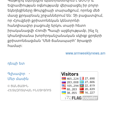
Կաթոլիկ եկեղեցին պատրաստվում է ԱՄՆ-ի և
Եվրամիության օգնությամբ վերաբացել իր բոլոր
եկեղեցիները Թուրքիայի տարածքում, որոնց մեծ
մասը քրդաբնակ շրջաններում են: Չի բացատվում,
որ Հյուվլերի քրիստոնեկան կենտրոնի
հանդիսավոր բացումը երկու տարի հետո
իրականացվի Հռոմի Պապի այցելությամբ, ինչ էլ
կհանդիսանա խորհրդանշանական սկիզբ քրդերի
քրիստոնեացման “Մեծ ճանապարհ” ծրագրի
համար:
www.armweeklynews.am
դեպի ետ
Գլխավոր
⋅
Մեր մասին
© ՑԱՆՑԱՅԻՆ
ՀԵՏԱԶՈՏԱԿԱՆ ԻՆՍՏԻՏՈՒՏ