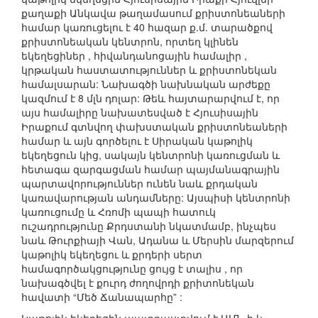
քաղաքի Անկավա թաղամասում քրիստոնեաների
համար կառուցելու է 40 հազար ք.մ. տարածքով
քրիստոնեական կենտրոն, որտեղ կլինեն
եկեղեցիներ , հիվանդանոցային համալիր ,
կրթական հաստատություններ և քրիստոնեկան
համալսարան: Նախագծի նախնական արժեքը
կազմում է 8 մլն դոլար: Թեև հայտարարվում է, որ
այս համալիրը նախատեսված է Հյուսիսային
Իրաքում գտնվող փախստական քրիստոնեաների
համար և այն գործելու է Սիրական կաթոլիկ
եկեղեցուն կից, սակայն կենտրոնի կառուցման և
հետագա զարգացման համար պայմանագրային
պարտավորություններ ունեն նաև քրդական
կառավարության անդամները: Այսպիսի կենտրոնի
կառուցումը և Հռոմի պապի հատուկ
ուշադրությունը Քրդստանի նկատմամբ, ինչպես
նաև Թուրքիայի Վան, Ադանա և Մերսին մարզերում
կաթոլիկ եկեղեցու և քրդերի սերտ
համագործակցությունը ցույց է տալիս , որ
նախագծվել է քուրդ ժողովրդի քրիտոնեկան
հավատի “Մեծ Ճանապարհը” :