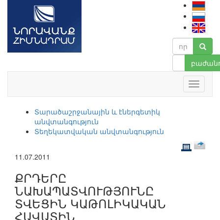
բաժանո
Տարածաշրջանային և էներգետիկ
անվտանգություն
Տեղեկատվական անվտանգություն
11.07.2011
ՔՐԴԵՐԸ
ՆԱԽԱՊԱՏՎՈՒԹՅՈՒՆԸ
ՏՎԵՑԻՆ ԿԱԹՈԼԻԿԱԿԱՆ
ՀԱՎԱՏԻՆ