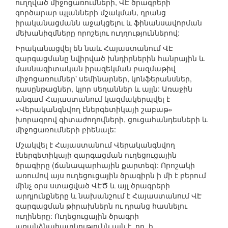
ուղղված միջոցառումների, ՎԷ ծրագրերի
գործարար պլանների մշակման, դրանց
իրականացմանն աջակցելու և ֆինանսավորման
մեխանիզմները որոշելու ուղղություններով:
Իրականացվել են նաև Հայաստանում ՎԷ
զարգացմանը նվիրված խնդիրներին հանրային և
մասնագիտական իրազեկման բազմաթիվ
միջոցառումներ՝ սեմինարներ, կոնֆերանսներ,
դասընթացներ, կլոր սեղաններ և այլն: Առաջին
անգամ Հայաստանում կազմակերպվել է
«Վերականգնվող էներգետիկայի շաբաթ»
խորագրով գիտաժողովների, ցուցահանդեսների և
միջոցառումների բիենալե:
Մշակվել է Հայաստանում Վերականգնվող
էներգետիկայի զարգացման ուղեցուցային
ծրագիրը (ճանապարհային քարտեզ): Որոշակի
առումով այս ուղեցուցային ծրագիրն ի մի է բերում
մինչ օրս ստացված ՎԷԾ և այլ ծրագրերի
արդյունքները և նախանշում է Հայաստանում ՎԷ
զարգացման թիրախներն ու դրանց հասնելու
ուղիները: Ուղեցուցային ծրագրի
առանձնահատկությունն այն է, որ, ի