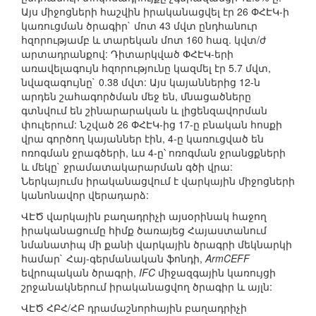
Այս միջոցների հաշվին իրականացվել էր 26 ՓՀԷԿ-ի
կառուցման ծրագիր` մոտ 43 մվտ ընդհանուր
հզորությամբ և տարեկան մոտ 160 հազ. կվտ/ժ
արտադրանքով: Դիտարկված ՓՀԷԿ-երի
առավելագույն հզորությունը կազմել էր 5.7 մվտ,
նվազագույնը` 0.38 մվտ: Այս կայաններից 12-ն
արդեն շահագործման մեջ են, մնացածները
գտնվում են շինարարական և լիցենզավորման
փուլերում: Նշված 26 ՓՀԷԿ-ից 17-ը բնական հոսքի
վրա գործող կայաններ էին, 4-ը կառուցված են
ոռոգման ջրագծերի, ևս 4-ը՝ ոռոգման ջրանցքների
և մեկը` ջրամատակարարման գծի վրա:
Ներկայումս իրականացվում է վարկային միջոցների
կանոնավոր վերադարձ:
ՎԷԾ վարկային բաղադրիչի այսօրինակ հաջող
իրականացումը հիմք ծառայեց Հայաստանում
նմանատիպ մի քանի վարկային ծրագրի մեկնարկի
համար` Հայ-գերմանական ֆոնդի,
ArmCEFF
եվրոպական ծրագրի,
IFC
միջազգային կառույցի
շրջանակներում իրականացվող ծրագիր և այլն:
ՎԷԾ ՀԲՀ/ՀԲ դրամաշնորհային բաղադրիչի