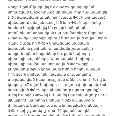
Արդյունքում՝ կազմվել է ՀՀ ՓՀԷԿ զարգացման
նորացված և ճշգրտված սխեման, որը հաստատվել
է ՀՀ կառավարության որոշմամբ: ՓՀԷԿ նորացված
սխեմայում տեղ են գտել 115 նոր ՓՀԷԿ-եր, որոնց
համար հաշվարկվել են բոլոր հիմնական
տեխնիկատնտեսական պարամետրերը: Բերված
աղյուսակն
ամբողջացնում է ստացված տվյալները:
Հարկ է նշել, որ ՓՀԷԿ նորացված սխեմայի
կայաններն ընդհանուր առմամբ շատ ավելի
արդյունավետ կայաններ են, քան նախորդ
սխեմայի կայանները: Այսպես, թեև նախորդ
սխեմայի համեմատ նորացված ՓՀԷԿ-երի
ընդհանուր թիվը կրճատվել է մոտ երկու անգամ
(115 206-ի փոխարեն), սակայն գումարային
տեղակայված հազորությունն աճել է մոտ 24%-ով և
կազմել 147 մվտ՝ նախորդ 111 մվտ-ի փոխարեն: Իսկ
նորացված ՓՀԷԿ-երի ընդհանուր արտադրանքն
աճել է արդեն 40%-ով և կազմել տարեկան շուրջ 540
մլն կվտ/ժ` նախորդ սխեմայի 325 մլն կվտ/ժ-ի
փոխարեն: Ներկայումս այս նորացված սխեմայի
ՓՀԷԿ-երից շատերը` մոտ 70 կայան, արդեն
գտնվում են շահագործման մեջ և/կամ կառուցման