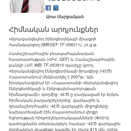
Արա Մարջանյան
Հիմնական արդյունքներ
Վերականգնվող էներգետիկայի ծրագրի
համակարգող (WB/GEF TF-056211), տ.գ.թ.
Համաշխարհային բնապահպանական
հաստատության (ՀԲՀ,
GEF
) և Համաշխարհային
բանկի
(ՀԲ, WB) TF-053910
դասիչը կրող
Վերականգնվող էներգետիկայի ծրագիրը (ՎԷԾ)
Հայաստանում մեկնարկել է 2007թ.: Այն
իրականացվում էր «Հայաստանի Վերականգնվող
էներգետիկայի և էներգախնայողության
հիմնադրամի» կողմից: ՎԷԾ-ը բաղկացած էր երկու
հիմնական բաղադրիչներից` վարկային և
դրամաշնորհային: ՎԷԾ վարկային միջոցները
նախատեսված էին Հայաստանում փոքր
հզորության հիդրոէլեկտրակայանների (ՓՀԷԿ)
կառուցմանն օժանդակելու համար: ՎԷԾ վարկային
ընդհանուր փաթեթը կազմել էր շուրջ $15 մլն, որից