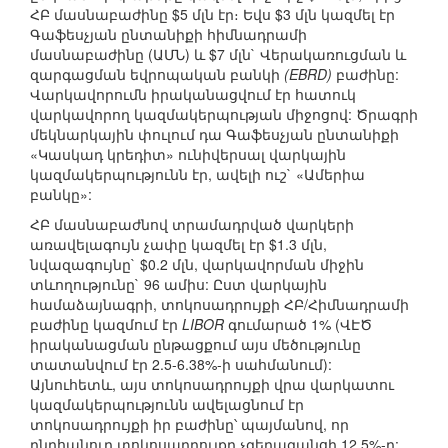
ՀԲ մասնաբաժինը $5 մլն էր։ Եվս $3 մլն կազմել էր
Գաֆեսչյան ընտանիքի հիմնադրամի
մասնաբաժինը (ԱՄՆ) և $7 մլն` Վերակառուցման և
զարգացման եվրոպական բանկի
(EBRD)
բաժինը:
Վարկավորումն իրականացվում էր հատուկ
վարկավորող կազմակերպության միջոցով: Ծրագրի
մեկնարկային փուլում դա Գաֆեսչյան ընտանիքի
«Կասկադ կրեդիտ» ունիվերսալ վարկային
կազմակերպությունն էր, ավելի ուշ` «Ամերիա
բանկը»:
ՀԲ մասնաբաժնով տրամադրված վարկերի
առավելագույն չափը կազմել էր $1.3 մլն,
նվազագույնը` $0.2 մլն, վարկավորման միջին
տևողությունը` 96 ամիս: Ըստ վարկային
համաձայնագրի, տոկոսադրույքի ՀԲ/Հիմնադրամի
բաժինը կազմում էր
LIBOR
գումարած 1% (ՎԷԾ
իրականացման ընթացքում այս մեծությունը
տատանվում էր 2.5-6.38%-ի սահմանում):
Այնուհետև, այս տոկոսադրույքի վրա վարկատու
կազմակերպությունն ավելացնում էր
տոկոսադրույքի իր բաժինը՝ պայմանով, որ
ընդհանուր տոկոսադրույքը չգերազանցի 12.5%-ը: