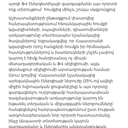
արդի ՖՎ էներգետիկայի զարգացմանն այս ոլորտի
ողջ տիրույթում` հումքից մինչև շուկա սկզբունքով:
Աշխատանքների ընթացքում փաստվեց
հանրապետությունում հեռանկարային հումքի`
կվարցիտների, օպալիտների, դիատոմիտների
առկայությունը տնտեսապես նշանակալից
ծավալներով: Եզրակացվեց, որ Հայաստանի
կվարցիտի որոշ հանքերի հումքն իր հիմնական
հատկություններով և խառնուկների չնչին չափով
կարող է հիմք հանդիսանալ ոչ միայն
մետաղագործական և ՖՎ սիլիցիումի, այլև
գերմաքուր սիլիցիումի արտադրության համար:
Մյուս կողմից՝ Հայաստանի նշանակալից
արեգակնային էներգիայի ներուժը (25%-ով ավելի
միջին եվրոպական ցուցանիշից) և այս ոլորտը
զարգացնելու ուղղությամբ համապատասխան
ռազմավարության առկայությունը կարող են
խթանել տեղական և միջազգային ներդրումները՝
հանգեցնելով հանրապետությունում ըստ էության
արդյունաբերական նոր ոլորտի հաստատմանը,
ինչը կնպաստի տնտեսության կայուն
զարգացմանը և էներգետիկ անվտանգության