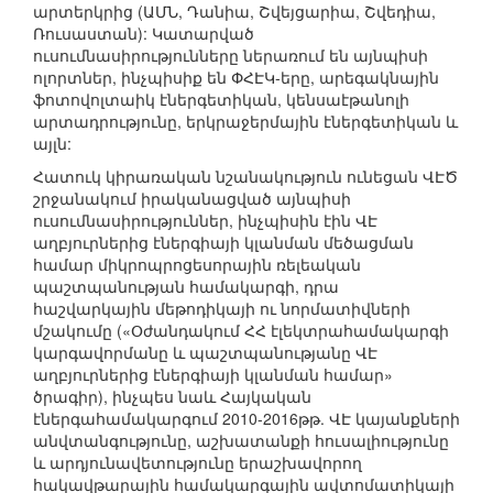
արտերկրից (ԱՄՆ, Դանիա, Շվեյցարիա, Շվեդիա,
Ռուսաստան): Կատարված
ուսումնասիրությունները ներառում են այնպիսի
ոլորտներ, ինչպիսիք են ՓՀԷԿ-երը, արեգակնային
ֆոտովոլտաիկ էներգետիկան, կենսաէթանոլի
արտադրությունը, երկրաջերմային էներգետիկան և
այլն:
Հատուկ կիրառական նշանակություն ունեցան ՎԷԾ
շրջանակում իրականացված այնպիսի
ուսումնասիրություններ, ինչպիսին էին ՎԷ
աղբյուրներից էներգիայի կլանման մեծացման
համար միկրոպրոցեսորային ռելեական
պաշտպանության համակարգի, դրա
հաշվարկային մեթոդիկայի ու նորմատիվների
մշակումը («Օժանդակում ՀՀ էլեկտրահամակարգի
կարգավորմանը և պաշտպանությանը ՎԷ
աղբյուրներից էներգիայի կլանման համար»
ծրագիր), ինչպես նաև Հայկական
էներգահամակարգում 2010-2016թթ. ՎԷ կայանքների
անվտանգությունը, աշխատանքի հուսալիությունը
և արդյունավետությունը երաշխավորող
հակավթարային համակարգային ավտոմատիկայի