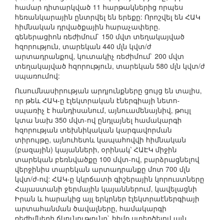
համար դիտարկված 11 հարթակներից որպես
հեռանկարային ընտրվել են երեքը: Որոշվել են ՀԱԿ
հիմնական դրվածքային հարաչափերը.
գեներացիոն ռեժիմում` 150 մվտ տեղակայված
հզորություն, տարեկան 440 մլն կվտ/ժ
արտադրանքով, կուտակիչ ռեժիմում` 200 մվտ
տեղակայված հզորություն, տարեկան 580 մլն կվտ/ժ
սպառումով:
Ուսումնասիրության արդյունքները ցույց են տալիս,
որ թեև ՀԱԿ-ը էլեկտրական էներգիայի նետո-
սպառիչ է հանդիսանում, այնուամենայնիվ, թույլ
կտա նախ 350 մվտ-ով ընդլայնել համակարգի
հզորության տեխնիկական կարգավորման
տիրույթը, այնուհետև կապահովվի հիմնական
(բազային) կայանների, օրինակ՝ ՀԱԷԿ միջին
տարեկան բեռնվածքը 100 մվտ-ով, բարձրացնելով
վերջինիս տարեկան արտադրանքը մոտ 700 մլն
կվտ/ժ-ով: ՀԱԿ-ը կկրճատի գիշերային կորուստները
Հայաստանի ջերմային կայաններում, կավելացնի
Իրան և հարակից այլ երկրներ էլեկտրաէներգիայի
արտահանման ծավալները, համակարգի
ռեժիմների ճկունությունը` հիմք ստեղծելով այն