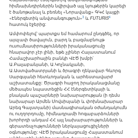
հիմնախնդիրներին նվիրված այլ նյութերին կարելի
է ծանոթանալ և բեռնել «Նորավանք» ԳԿՀ կայքի
3
4
«Էներգետիկ անվտանգություն»
և
FUTURIS
հատուկ էջերից:
Ամփոփելով՝ պարտքս եմ համարում ընդգծել, որ
այսչափ ծավալուն, բարդ և բազմաբնույթ
ուսումնասիրությունների իրականացումը
հնարավոր չէր լինի, եթե չլիներ Հայաստանում
Համաշխարհային բանկի ՎԷԾ խմբի`
Ա.Բալաբանյանի, Ա.Կոչնակյանի,
Ա.Աստվածատրյանի և ծրագրի ղեկավար Գևորգ
Սարգսյանի հետևողական և արհեստավարժ
աշխատանքը: Ծրագրի հաջող իրականացմանը
մեծապես նպաստեցին ՀՀ էներգետիկայի և
բնական պաշարների նախարարության (ի դեմս
նախարար Արմեն Մովսիսյանի և փոխնախարար
Արեգ Գալստյանի) մասնագիտական օժանդակումն
ու ուղղորդումը, հիմնադրամի հոգաբարձուների
խորհրդի անդամ ՀՀ այլ նախարարությունների և
գերատեսչությունների ներկայացուցիչների
օգնությունը: ՎԷԾ իրականացումը Հայաստանում