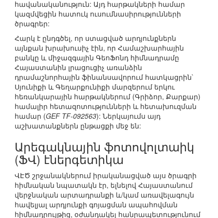
հավանականություն: Այդ հարթակների համար
կազմվեցին հատուկ ուսումնասիրությունների
ծրագրեր:
Հարկ է ընդգծել, որ ստացված արդյունքներն
այնքան խրախուսիչ էին, որ Համաշխարհային
բանկը և միջազգային ԳեոՖոնդ հիմնադրամը
Հայաստանին լրացուցիչ առանձին
դրամաշնորհային ֆինանսավորում հատկացրին`
Սյունիքի և Գեղարքունիքի մարզերում երկու
հեռանկարային հարթակներում (Գրիձոր, Քարքար)
համալիր հետազոտությունների և հետախուզման
համար (
GEF TF-092563
): Ներկայումս այդ
աշխատանքներն ընթացքի մեջ են:
Արեգակնային ֆոտովոլտաիկ
(ՖՎ) էներգետիկա
ՎԷԾ շրջանակներում իրականացված այս ծրագրի
հիմնական նպատակն էր, ելնելով Հայաստանում
վերջնական արտադրանքի և/կամ առավելագույն
հավելյալ արդյունքի գոյացման ապահովման
հիմնադրույթից, օժանդակել հանրապետությունում