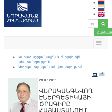
բաժանո
Տարածաշրջանային և էներգետիկ
անվտանգություն
Տեղեկատվական անվտանգություն
28.07.2011
ՎԵՐԱԿԱՆԳՆՎՈՂ
ԷՆԵՐԳԵՏԻԿԱՅԻ
ԾՐԱԳԻՐԸ
ՀԱՅԱՍՏԱՆՈՒՄ