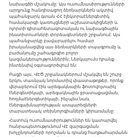
նախագծի մշակումը: Այս ուսումնասիրությունների
արդյունք հանդիսացող ձեռնարկներն ակտիվ
պահանջարկ գտան ՀՀ էլեկտրաէներգետիկ
համակարգի կառույցների աշխատակիցների և
ոլորտի գիտահետազոտական ու նախագծային
ինստիտուտների փորձագետների շրջանում: Այս
պահանջարկը բավարարելու համար
իրականացվեց այս ձեռնարկների տպագրումը և
բաժանումը շահագրգիռ բոլոր
կազմակերպություններին: Ներկայումս դրանք
ինտենսիվ օգտագործվում են:
Բացի այս, ՎԷԾ շրջանակներում մշակվել են շուրջ
երկու տասնյակ նորմատիվ փաստաթղթեր, որոնք
վերաբերում էին արեգակնային ֆոտովոլտաիկ
էներգետիկայի, արեգակնային ջրատաքացման,
հողմաէներգետիկայի, ինչպես նաև
էներգախնայողության ասպարեզների
տարատեսակ տեխնոլոգիաների կիրառմանը:
Հատուկ ուսումնասիրություններ են կատարվել
հանրապետությունում ՎԷ զարգացման
խոչընդոտների որոշման և դրանց հաղթահարմանն