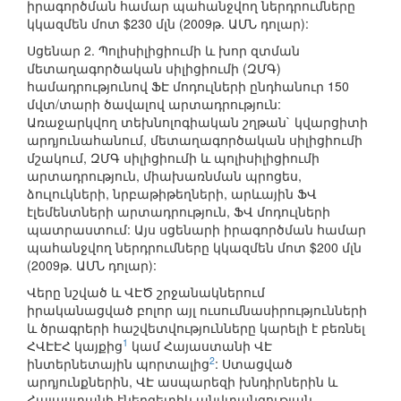
իրագործման համար պահանջվող ներդրումները
կկազմեն մոտ $230 մլն (2009թ. ԱՄՆ դոլար):
Սցենար 2. Պոլիսիլիցիումի և խոր զտման
մետաղագործական սիլիցիումի (ԶՄԳ)
համադրությունով ՖԷ մոդուլների ընդհանուր 150
մվտ/տարի ծավալով արտադրություն:
Առաջարկվող տեխնոլոգիական շղթան` կվարցիտի
արդյունահանում, մետաղագործական սիլիցիումի
մշակում, ԶՄԳ սիլիցիումի և պոլիսիլիցիումի
արտադրություն, միախառնման պրոցես,
ձուլուկների, նրբաթիթեղների, արևային ՖՎ
էլեմենտների արտադրություն, ՖՎ մոդուլների
պատրաստում: Այս սցենարի իրագործման համար
պահանջվող ներդրումները կկազմեն մոտ $200 մլն
(2009թ. ԱՄՆ դոլար):
Վերը նշված և ՎԷԾ շրջանակներում
իրականացված բոլոր այլ ուսումնասիրությունների
և ծրագրերի հաշվետվությունները կարելի է բեռնել
1
ՀՎԷԷՀ կայքից
կամ Հայաստանի ՎԷ
2
ինտերնետային պորտալից
: Ստացված
արդյունքներին, ՎԷ ասպարեզի խնդիրներին և
Հայաստանի էներգետիկ անվտանգության