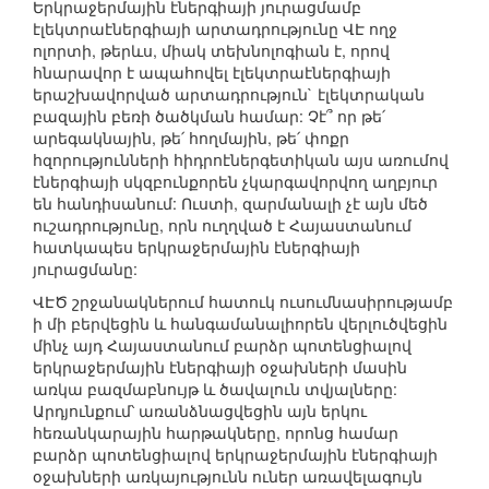
Երկրաջերմային էներգիայի յուրացմամբ
էլեկտրաէներգիայի արտադրությունը ՎԷ ողջ
ոլորտի, թերևս, միակ տեխնոլոգիան է, որով
հնարավոր է ապահովել էլեկտրաէներգիայի
երաշխավորված արտադրություն` էլեկտրական
բազային բեռի ծածկման համար: Չէ՞ որ թե՛
արեգակնային, թե՛ հողմային, թե՛ փոքր
հզորությունների հիդրոէներգետիկան այս առումով
էներգիայի սկզբունքորեն չկարգավորվող աղբյուր
են հանդիսանում: Ուստի, զարմանալի չէ այն մեծ
ուշադրությունը, որն ուղղված է Հայաստանում
հատկապես երկրաջերմային էներգիայի
յուրացմանը:
ՎԷԾ շրջանակներում հատուկ ուսումնասիրությամբ
ի մի բերվեցին և հանգամանալիորեն վերլուծվեցին
մինչ այդ Հայաստանում բարձր պոտենցիալով
երկրաջերմային էներգիայի օջախների մասին
առկա բազմաբնույթ և ծավալուն տվյալները:
Արդյունքում՝ առանձնացվեցին այն երկու
հեռանկարային հարթակները, որոնց համար
բարձր պոտենցիալով երկրաջերմային էներգիայի
օջախների առկայությունն ուներ առավելագույն