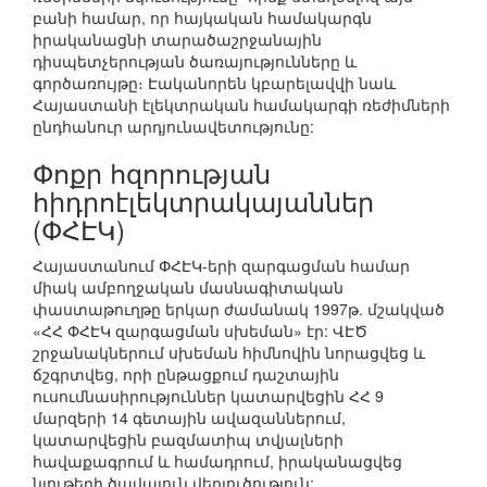
բանի համար, որ հայկական համակարգն
իրականացնի տարածաշրջանային
դիսպետչերության ծառայությունները և
գործառույթը։ Էականորեն կբարելավվի նաև
Հայաստանի էլեկտրական համակարգի ռեժիմների
ընդհանուր արդյունավետությունը:
Փոքր հզորության
հիդրոէլեկտրակայաններ
(ՓՀԷԿ)
Հայաստանում ՓՀԷԿ-երի զարգացման համար
միակ ամբողջական մասնագիտական
փաստաթուղթը երկար ժամանակ 1997թ. մշակված
«ՀՀ ՓՀԷԿ զարգացման սխեման» էր: ՎԷԾ
շրջանակներում սխեման հիմնովին նորացվեց և
ճշգրտվեց, որի ընթացքում դաշտային
ուսումնասիրություններ կատարվեցին ՀՀ 9
մարզերի 14 գետային ավազաններում,
կատարվեցին բազմատիպ տվյալների
հավաքագրում և համադրում, իրականացվեց
նյութերի ծավալուն վերլուծություն: