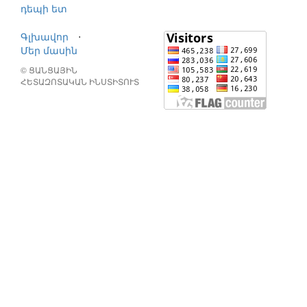
դեպի ետ
Գլխավոր
⋅
Մեր մասին
© ՑԱՆՑԱՅԻՆ
ՀԵՏԱԶՈՏԱԿԱՆ ԻՆՍՏԻՏՈՒՏ