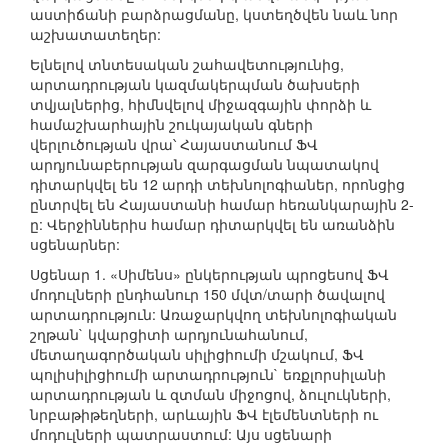
աստիճանի բարձրացմանը, կստեղծվեն նաև նոր
աշխատատեղեր:
Ելնելով տնտեսական շահավետությունից,
արտադրության կազմակերպման ծախսերի
տվյալներից, հիմնվելով միջազգային փորձի և
համաշխարհային շուկայական գների
վերլուծության վրա՝ Հայաստանում ՖՎ
արդյունաբերության զարգացման նպատակով
դիտարկվել են 12 արդի տեխնոլոգիաներ, որոնցից
ընտրվել են Հայաստանի համար հեռանկարային 2-
ը: Վերջիններիս համար դիտարկվել են առանձին
սցենարներ:
Սցենար 1. «Սիմենս» ընկերության պրոցեսով ՖՎ
մոդուլների ընդհանուր 150 մվտ/տարի ծավալով
արտադրություն: Առաջարկվող տեխնոլոգիական
շղթան` կվարցիտի արդյունահանում,
մետաղագործական սիլիցիումի մշակում, ՖՎ
պոլիսիլիցիումի արտադրություն` եռքլորսիլանի
արտադրության և զտման միջոցով, ձուլուկների,
նրբաթիթեղների, արևային ՖՎ էլեմենտների ու
մոդուլների պատրաստում: Այս սցենարի