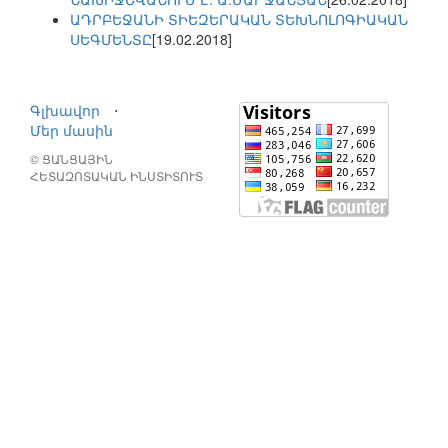
ԱԴՐԲԵՋԱՆԻ ՏԻԵԶԵՐԱԿԱՆ ՏԵԽՆՈԼՈԳԻԱԿԱՆ
ՍԵԳՄԵՆՏԸ
[19.02.2018]
Գլխավոր
⋅
Մեր մասին
© ՑԱՆՑԱՅԻՆ
ՀԵՏԱԶՈՏԱԿԱՆ ԻՆՍՏԻՏՈՒՏ