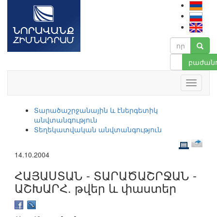
բաժանո
Տարածաշրջանային և էներգետիկ
անվտանգություն
Տեղեկատվական անվտանգություն
14.10.2004
ՀԱՅԱՍՏԱՆ - ՏԱՐԱԾԱՇՐՋԱՆ -
ԱՇԽԱՐՀ. թվեր և փաստեր