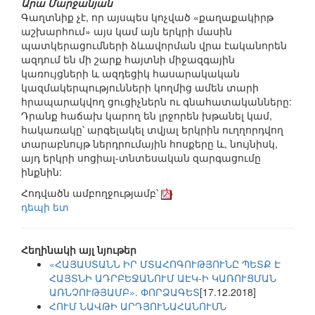
Արա Մարջանյան
Գաղտնիք չէ, որ այսպես կոչված «քաղաքակիրթ
աշխարհում» այս կամ այն երկրի մասին
պատկերացումների ձևավորման վրա էականորեն
ազդում են մի շարք հայտնի միջազգային
կառույցների և ազդեցիկ հասարակական
կազմակերպությունների կողմից ամեն տարի
հրապարակվող ցուցիչներն ու գնահատականները:
Դրանք հաճախ կարող են լրջորեն խթանել կամ,
հակառակը՝ արգելակել տվյալ երկրին ուղղորդվող
տարաբնույթ ներդրումային հոսքերը և, նույնիսկ,
այդ երկրի սոցիալ-տնտեսական զարգացումը
ինքնին:
Հոդվածն ամբողջությամբ՝
դեպի ետ
Հեղինակի այլ նյութեր
«ՀԱՅԱՍՏԱՆՆ ԻՐ ՄՏԱՀՈԳՈՒԹՅՈՒՆԸ ՊԵՏՔ Է
ՀԱՅՏՆԻ ԱԴՐԲԵՋԱՆՈՒՄ ԱԷԿ-Ի ԿԱՌՈՒՑՄԱՆ
ԱՌՆՉՈՒԹՅԱՄԲ». ՓՈՐՁԱԳԵՏ
[17.12.2018]
ՀՈՒՄ ՆԱՎԹԻ ԱՐԴՅՈՒՆԱՀԱՆՈՒՄՆ