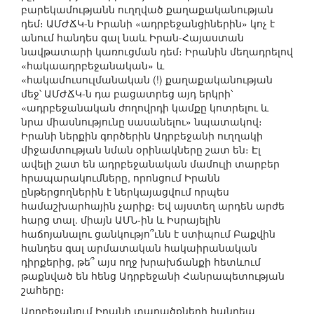
բարեկամությանն ուղղված քաղաքականության
դեմ։ ԱՄԺՃԿ-ն Իրանի «ադրբեջանցիներին» կոչ է
անում հանդես գալ նաև Իրան-Հայաստան
նավթատարի կառուցման դեմ։ Իրանին մեղադրելով
«հակաադրբեջանական» և
«հակամուսուլմանական (!) քաղաքականության
մեջ՝ ԱՄԺՃԿ-ն դա բացատրեց այդ երկրի՝
«ադրբեջանական ժողովրդի կամքը կոտրելու և
նրա միասնությունը սասանելու» նպատակով։
Իրանի ներքին գործերին Ադրբեջանի ուղղակի
միջամտության նման օրինակները շատ են։ Էլ
ավելի շատ են ադրբեջանական մամուլի տարբեր
հրապարակումները, որոնցում Իրանն
ընթերցողներին է ներկայացվում որպես
համաշխարհային չարիք։ Եվ այստեղ արդեն արժե
հարց տալ. միայն ԱՄՆ-ին և Իսրայելին
հաճոյանալու ցանկությո՞ւնն է ստիպում Բաքվին
հանդես գալ արմատական հակաիրանական
դիրքերից, թե՞ այս ողջ խրախճանքի հետևում
թաքնված են հենց Ադրբեջանի Հանրապետության
շահերը։
Ադրբեջանում Իրանի տարածքների հանդեպ