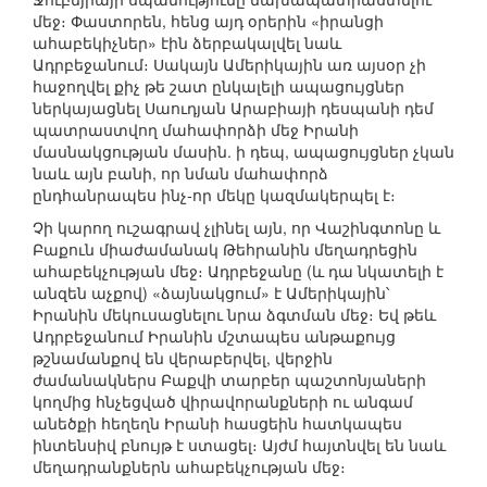
մեջ։ Փաստորեն, հենց այդ օրերին «իրանցի
ահաբեկիչներ» էին ձերբակալվել նաև
Ադրբեջանում։ Սակայն Ամերիկային առ այսօր չի
հաջողվել քիչ թե շատ ընկալելի ապացույցներ
ներկայացնել Սաուդյան Արաբիայի դեսպանի դեմ
պատրաստվող մահափորձի մեջ Իրանի
մասնակցության մասին. ի դեպ, ապացույցներ չկան
նաև այն բանի, որ նման մահափորձ
ընդհանրապես ինչ-որ մեկը կազմակերպել է։
Չի կարող ուշագրավ չլինել այն, որ Վաշինգտոնը և
Բաքուն միաժամանակ Թեհրանին մեղադրեցին
ահաբեկչության մեջ։ Ադրբեջանը (և դա նկատելի է
անզեն աչքով) «ձայնակցում» է Ամերիկային՝
Իրանին մեկուսացնելու նրա ձգտման մեջ։ Եվ թեև
Ադրբեջանում Իրանին մշտապես անթաքույց
թշնամանքով են վերաբերվել, վերջին
ժամանակներս Բաքվի տարբեր պաշտոնյաների
կողմից հնչեցված վիրավորանքների ու անգամ
անեծքի հեղեղն Իրանի հասցեին հատկապես
ինտենսիվ բնույթ է ստացել։ Այժմ հայտնվել են նաև
մեղադրանքներն ահաբեկչության մեջ։