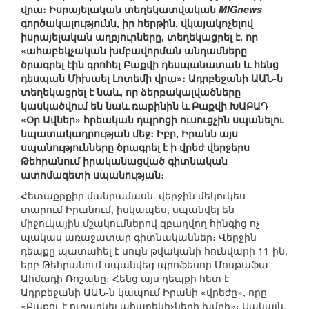
վրա։ Իսրայելական տեղեկատվական
MIGnews
գործակալությունն, իր հերթին, վկայակոչելով
իսրայելական աղբյուրները, տեղեկացրել է, որ
«ահաբեկչական խմբավորման անդամները
ծրագրել էին գրոհել Բաքվի դեսպանատան և հենց
դեսպան Միխաել Լոտեմի վրա»։ Ադրբեջանի ԱԱՆ-ն
տեղեկացրել է նաև, որ ձերբակալվածները
կասկածվում են նաև ռաբինին և Բաքվի ԽԱԲԱԴ
«Օր Ավներ» հրեական դպրոցի ուսուցչին սպանելու
նպատակադրության մեջ։ Իբր, Իրանն այս
սպանությունները ծրագրել է ի վրեժ վերջերս
Թեհրանում իրականացված գիտնական
ատոմագետի սպանության։
Հետաքրքիր մանրամասն. վերջին մեկուկես
տարում Իրանում, իսկապես, սպանվել են
միջուկային մշակումներով զբաղվող հինգից ոչ
պակաս առաջատար գիտնականներ։ Վերջին
դեպքը պատահել է սույն թվականի հունվարի 11-ին,
երբ Թեհրանում սպանվեց պրոֆեսոր Մոսթաֆա
Ահմադի Ռոշանը։ Հենց այս դեպքի հետ է
Ադրբեջանի ԱԱՆ-ն կապում Իրանի «վրեժը», որը
«Բաքու է ուղարկել ահաբեկիչների խմբի»։ Սակայն,