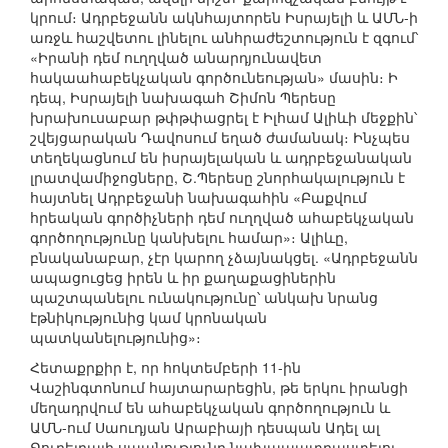
կրում։ Ադրբեջանն ակնհայտորեն Իսրայելի և ԱՄՆ-ի
առջև հաշվետու լինելու անհրաժեշտություն է զգում՝
«Իրանի դեմ ուղղված անարդյունավետ
հակաահաբեկչական գործունեության» մասին։ Ի
դեպ, Իսրայելի նախագահ Շիմոն Պերեսը
խրախուսաբար թփթփացրել է Իլհամ Ալիևի մեջքին՝
շվեյցարական Դավոսում եղած ժամանակ։ Ինչպես
տեղեկացնում են իսրայելական և ադրբեջանական
լրատվամիջոցները, Շ.Պերեսը շնորհակալություն է
հայտնել Ադրբեջանի նախագահին «Բաքվում
հրեական գործիչների դեմ ուղղված ահաբեկչական
գործողությունը կանխելու համար»։ Ալիևը,
բնականաբար, չէր կարող չձայնակցել. «Ադրբեջանն
ապացուցեց իրեն և իր քաղաքացիներին
պաշտպանելու ունակությունը՝ անկախ նրանց
էթնիկությունից կամ կրոնական
պատկանելությունից»։
Հետաքրքիր է, որ հոկտեմբերի 11-ին
Վաշինգտոնում հայտարարեցին, թե երկու իրանցի
մեղադրվում են ահաբեկչական գործողություն և
ԱՄՆ-ում Սաուդյան Արաբիայի դեսպան Ադել ալ
Ջուբեյրայի սպանությունը նախապատրաստելու