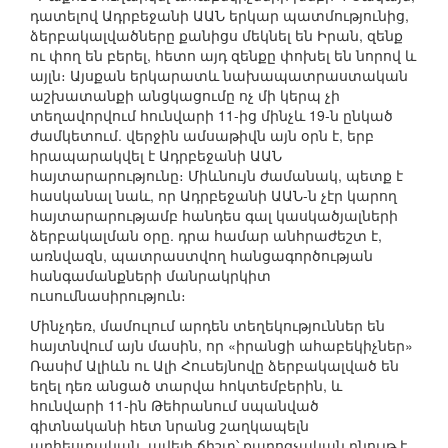
դատելով Ադրբեջանի ԱԱՆ երկար պատմությունից,
ձերբակալվածները քանիցս մեկնել են Իրան, զենք
ու փող են բերել, հետո այդ զենքը փոխել են նորով և
այլն։ Այսքան երկարատև նախապատրաստական
աշխատանքի անցկացումը ոչ մի կերպ չի
տեղավորվում հունվարի 11-ից մինչև 19-ն ընկած
ժամկետում. վերջին ամսաթիվն այն օրն է, երբ
հրապարակվել է Ադրբեջանի ԱԱՆ
հայտարարությունը։ Միևնույն ժամանակ, պետք է
հասկանալ նաև, որ Ադրբեջանի ԱԱՆ-ն չէր կարող
հայտարարությամբ հանդես գալ կասկածյալների
ձերբակալման օրը. դրա համար անհրաժեշտ է,
առնվազն, պատրաստվող հանցագործության
հանգամանքների մանրակրկիտ
ուսումնասիրություն։
Մինչդեռ, մամուլում արդեն տեղեկություններ են
հայտնվում այն մասին, որ «իրանցի ահաբեկիչներ»
Ռասիմ Ալիևն ու Ալի Հուսեյնովը ձերբակալված են
եղել դեռ անցած տարվա հոկտեմբերին, և
հունվարի 11-ին Թեհրանում սպանված
գիտնականի հետ նրանց շաղկապելն
արհեստական, ավելի ճիշտ՝ քարոզչական բնույթ է