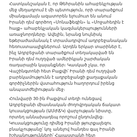
Հատկանշական է, որ Թեհրանին ահաբեկչության
մեջ մեղադրում է մի պետություն, որի տարածքում
միանգամայն ազատորեն ելումուտ են անում
Իրանի դեմ գործող «Մոնաֆեգին» և «Մոջահեդին է
հալք» ահաբեկչական կազմակերպությունների
առաջնորդները։ Ավելին, նրանց նույնիսկ
եթերաժամանակ է տրամադրվում ադրբեջանական
հեռուստաալիքներում։ Արդեն երկար տարիներ է,
ինչ Ադրբեջանի տարածքում տեղակայված են
Իրանի դեմ ուղղված ամերիկյան շարժական
ռադարային կայանքներ։ Կասկած չկա, որ
Վաշինգտոնի հետ Բաքվի՝ Իրանի դեմ ուղղված
բարեկամությունն է ադրբեջանցի քաղաքական
գործիչներին վստահություն հաղորդում իրենց
անպատժելիության մեջ։
Հունվարի 30-ին Բաքվում տեղի ունեցավ
Ադրբեջանի միասնական ժողովրդական ճակատ
կուսակցության (ԱՄԺՃԿ) վարչության նիստը,
որտեղ աննախադեպ որոշում ընդունվեց։
Կուսակցությունը դիմեց Իրանի թյուրքալեզու
բնակչությանը՝ կոչ անելով հանդես գալ Իրանի
իշխանությունների՝ Հայաստանի հետ