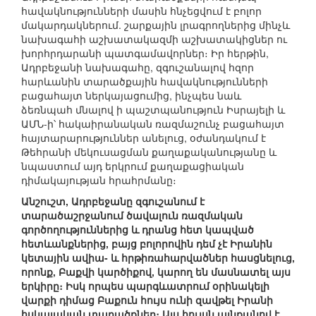
հավակնությունների մասին հնչեցվում է բոլոր
մակարդակներում. շարքային լրագրողներից մինչև
նախագահի աշխատակազմի աշխատակիցներ ու
խորհրդարանի պատգամավորներ։ Իր հերթին,
Ադրբեջանի նախագահը, զգուշանալով հզոր
հարևանին տարածքային հավակնությունների
բացահայտ ներկայացումից, ինչպես նաև
ձեռնպահ մնալով ի պաշտպանություն Իսրայելի և
ԱՄՆ-ի՝ հակաիրանական ռազմաշունչ բացահայտ
հայտարարություններ անելուց, օժանդակում է
Թեհրանի մեկուսացման քաղաքականությանը և
նպաստում այդ երկրում քաղաքացիական
դիմակայության հրահրմանը։
Անշուշտ, Ադրբեջանը զգուշանում է
տարածաշրջանում ծավալուն ռազմական
գործողություններից և դրանց հետ կապված
հետևանքներից, բայց բոլորովին դեմ չէ Իրանին
կետային ավիա- և հրթիռահարվածներ հասցնելուց,
որոնք, Բաքվի կարծիքով, կարող են մասնատել այս
երկիրը։ Իսկ որպես պարգևատրում օրինակելի
վարքի դիմաց Բաքուն հույս ունի զավթել Իրանի
հսկայական տարածքներ։ Այս հույսն այնքանով է