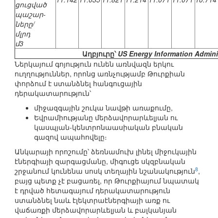
ցուցված
պաշար-
ները/
մլրդ
մ3
Աղբյուրը՝
US Energy Information Admini
Ներկայում գոյություն ունեն առնվազն երկու
ուղղություններ, որոնց առնչությամբ Թուրքիան
փորձում է ստանձնել հանգուցային
դերակատարություն՝
միջազգային շուկա նավթի առաքումը,
Եվրամիությանը մերձավորարևելյան ու
կասպյան-կենտրոնաասիական բնական
գազով ապահովելը։
Անկարայի որոշումը՝ ձեռնամուխ լինել միջուկային
էներգիայի զարգացմանը, միգուցե սկզբնական
8
շրջանում կունենա սոսկ տեղային նշանակություն
,
բայց պետք չէ բացառել, որ Թուրքիայում նպատակ
է դրված հետագայում դերակատարություն
ստանձնել նաև էլեկտրաէներգիայի առք ու
վաճառքի մերձավորարևելյան և բալկանյան