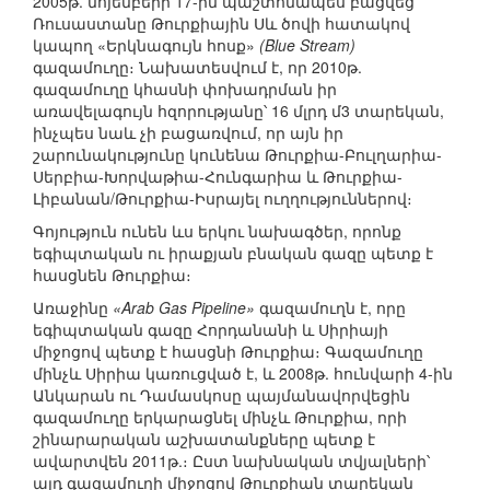
2005թ. նոյեմբերի 17-ին պաշտոնապես բացվեց
Ռուսաստանը Թուրքիային Սև ծովի հատակով
կապող «Երկնագույն հոսք»
(Blue Stream)
գազամուղը։ Նախատեսվում է, որ 2010թ.
գազամուղը կհասնի փոխադրման իր
առավելագույն հզորությանը՝ 16 մլրդ մ3 տարեկան,
ինչպես նաև չի բացառվում, որ այն իր
շարունակությունը կունենա Թուրքիա-Բուլղարիա-
Սերբիա-Խորվաթիա-Հունգարիա և Թուրքիա-
Լիբանան/Թուրքիա-Իսրայել ուղղություններով։
Գոյություն ունեն ևս երկու նախագծեր, որոնք
եգիպտական ու իրաքյան բնական գազը պետք է
հասցնեն Թուրքիա։
Առաջինը
«Arab Gas Pipeline»
գազամուղն է, որը
եգիպտական գազը Հորդանանի և Սիրիայի
միջոցով պետք է հասցնի Թուրքիա։ Գազամուղը
մինչև Սիրիա կառուցված է, և 2008թ. հունվարի 4-ին
Անկարան ու Դամասկոսը պայմանավորվեցին
գազամուղը երկարացնել մինչև Թուրքիա, որի
շինարարական աշխատանքները պետք է
ավարտվեն 2011թ.։ Ըստ նախնական տվյալների՝
այդ գազամուղի միջոցով Թուրքիան տարեկան