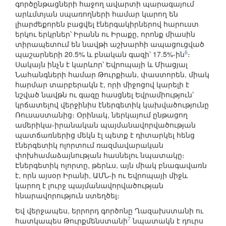
գործընթացների հաջող ավարտի պարագայում
արևմտյան սպառողների համար կարող են
լիարժեքորեն բացվել էներգակիրներով հարուստ
երկու երկրներ՝ Իրանն ու Իրաքը, որոնք միասին
տիրապետում են նավթի աշխարհի ապացուցված
6
պաշարների 20.5% և բնական գազի՝ 17.5%-ին
։
Սակայն ինչն է կարևոր՝ Եվրոպայի և Միացյալ
Նահանգների համար Թուրքիան, փաստորեն, միակ
հարմար տարբերակն է, որի միջոցով կարելի է
նշված նավթն ու գազը հասցնել Եվրամիություն՝
կրճատելով վերջինիս էներգետիկ կախվածությունը
Ռուսաստանից։ Օրինակ, ներկայում ընթացող
ամերիկա-իրանական պայմանավորվածության
պատճառներից մեկն էլ պետք է դիտարկել հենց
էներգետիկ ոլորտում ռազմավարական
փոխհամաձայնության հասնելու նպատակը։
Էներգետիկ ոլորտը, թերևս, այն միակ բնագավառն
է, որն այսօր Իրանի, ԱՄՆ-ի ու Եվրոպայի միջև
կարող է լուրջ պայմանավորվածության
հնարավորություն ստեղծել։
Եվ վերջապես, երրորդ գործոնը Ղազախստանի ու
7
հատկապես Թուրքմենստանի
նպատակն է դուրս