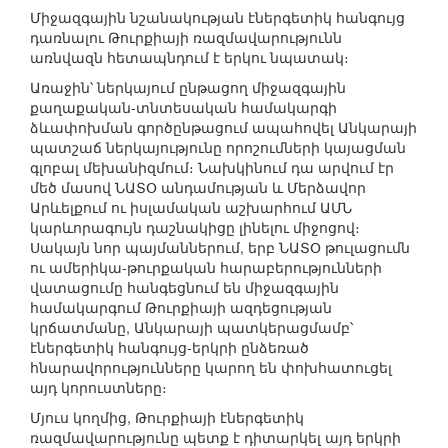
Միջազգային նշանակության էներգետիկ հանգույց
դառնալու Թուրքիայի ռազմավարությունն
առնվազն հետապնդում է երկու նպատակ։
Առաջին՝ ներկայում ընթացող միջազգային
քաղաքական-տնտեսական համակարգի
ձևափոխման գործընթացում ապահովել Անկարայի
պատշաճ ներկայությունը որոշումների կայացման
գլոբալ մեխանիզմում։ Նախկինում դա արվում էր
մեծ մասով ՆԱՏՕ անդամության և Մերձավոր
Արևելքում ու իսլամական աշխարհում ԱՄՆ
կարևորագույն դաշնակիցը լինելու միջոցով։
Սակայն նոր պայմաններում, երբ ՆԱՏՕ թուլացումն
ու ամերիկա-թուրքական հարաբերությունների
վատացումը հանգեցնում են միջազգային
համակարգում Թուրքիայի ազդեցության
կրճատմանը, Անկարայի պատկերացմամբ՝
էներգետիկ հանգույց-երկրի ընձեռած
հնարավորությունները կարող են փոխհատուցել
այդ կորուստները։
Մյուս կողմից, Թուրքիայի էներգետիկ
ռազմավարությունը պետք է դիտարկել այդ երկրի