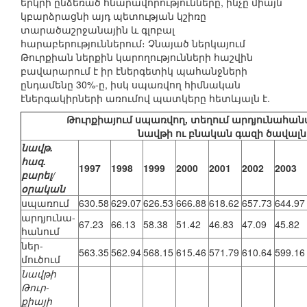
երկրի ընձեռած հնարավորությունները, ինչը միայն
կբարձրացնի այդ պետության կշիռը
տարածաշրջանային և գլոբալ
հարաբերություններում։ Չնայած ներկայում
Թուրքիան ներքին կարողությունների հաշվին
բավարարում է իր էներգետիկ պահանջների
ընդամենը 30%-ը, իսկ սպառվող հիմնական
էներգակիրների առումով պատկերը հետևյալն է.
Թուրքիայում սպառվող, տեղում արդյունահանվ
նավթի ու բնական գազի ծավալն
նավթ.
հազ.
1997
1998
1999
2000
2001
2002
2003
բարել/
օրական
սպառում
630.58
629.07
626.53
666.88
618.62
657.73
644.97
արդյունա-
67.23
66.13
58.38
51.42
46.83
47.09
45.82
հանում
ներ-
563.35
562.94
568.15
615.46
571.79
610.64
599.16
մուծում
նավթի
Թուր-
քիայի