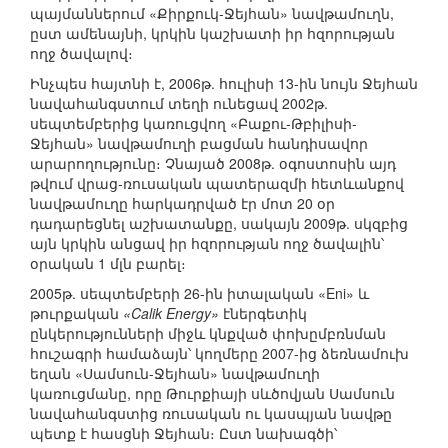
պայմաններում «Քիրքուկ-Ջեյհան» նավթամուղն,
ըստ ամենայնի, կրկին կաշխատի իր հզորության
ողջ ծավալով։
Ինչպես հայտնի է, 2006թ. հուլիսի 13-ին նույն Ջեյհան
նավահանգստում տեղի ունեցավ 2002թ.
սեպտեմբերից կառուցվող «Բաքու-Թբիլիսի-
Ջեյհան» նավթամուղի բացման հանդիսավոր
արարողությունը։ Չնայած 2008թ. օգոստոսին այդ
թվում վրաց-ռուսական պատերազմի հետևանքով
նավթամուղը հարկադրված էր մոտ 20 օր
դադարեցնել աշխատանքը, սակայն 2009թ. սկզբից
այն կրկին անցավ իր հզորության ողջ ծավալին՝
օրական 1 մլն բարել։
2005թ. սեպտեմբերի 26-ին իտալական «Eni» և
թուրքական
«Calik Energy»
էներգետիկ
ընկերությունների միջև կնքված փոխըմբռնման
հուշագրի համաձայն՝ կողմերը 2007-ից ձեռնամուխ
եղան «Սամսուն-Ջեյհան» նավթամուղի
կառուցմանը, որը Թուրքիայի սևծովյան Սամսուն
նավահանգստից ռուսական ու կասպյան նավթը
պետք է հասցնի Ջեյհան։ Ըստ նախագծի՝