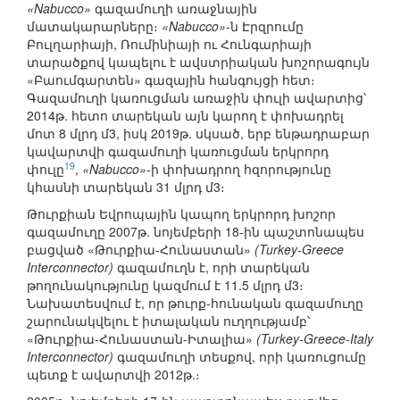
«Nabucco»
գազամուղի առաջնային
մատակարարները։
«Nabucco»
-ն Էրզրումը
Բուլղարիայի, Ռումինիայի ու Հունգարիայի
տարածքով կապելու է ավստրիական խոշորագույն
«Բաումգարտեն» գազային հանգույցի հետ։
Գազամուղի կառուցման առաջին փուլի ավարտից՝
2014թ. հետո տարեկան այն կարող է փոխադրել
մոտ 8 մլրդ մ3, իսկ 2019թ. սկսած, երբ ենթադրաբար
կավարտվի գազամուղի կառուցման երկրորդ
19
փուլը
,
«Nabucco»
-ի փոխադրող հզորությունը
կհասնի տարեկան 31 մլրդ մ3։
Թուրքիան Եվրոպային կապող երկրորդ խոշոր
գազամուղը 2007թ. նոյեմբերի 18-ին պաշտոնապես
բացված «Թուրքիա-Հունաստան»
(Turkey-Greece
Interconnector)
գազամուղն է, որի տարեկան
թողունակությունը կազմում է 11.5 մլրդ մ3։
Նախատեսվում է, որ թուրք-հունական գազամուղը
շարունակվելու է իտալական ուղղությամբ՝
«Թուրքիա-Հունաստան-Իտալիա»
(Turkey-Greece-Italy
Interconnector)
գազամուղի տեսքով, որի կառուցումը
պետք է ավարտվի 2012թ.։