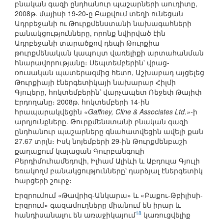
բնական գազի ընդհանուր պաշարների աուդիտը,
2008թ. մայիսի 19-20-ը Բաքվում տեղի ունեցան
Ադրբեջանի ու Թուրքմենստանի նախագահների
բանակցությունները, որոնք նվիրված էին
Ադրբեջանի տարածքով դեպի Թուրքիա
թուրքմենական կապույտ վառելիքի արտահանման
հնարավորությանը։ Սեպտեմբերին՝ վրաց-
ռուսական պատերազմից հետո, Աշխաբադ այցելեց
Թուրքիայի էներգետիկայի նախարար Հիլմի
Գյուլերը, հոկտեմբերին՝ վարչապետ Ռեջեփ Թայիփ
Էրդողանը։ 2008թ. հոկտեմբերի 14-ին
հրապարակվեցին
«Gaffney, Cline & Associates Ltd.»
-ի
արդյունքները. Թուրքմենստանի բնական գազի
ընդհանուր պաշարները գնահատվեցին ավելի քան
27.67 տրլն։ Իսկ նոյեմբերի 29-ին Թուրքմենբաշի
քաղաքում կայացան Գուրբանգուլի
Բերդիմուհամեդովի, Իլհամ Ալիևի և Աբդուլա Գյուլի
եռակողմ բանակցությունները՝ դարձյալ էներգետիկ
հարցերի շուրջ։
Էրզրումում «Թավրիզ-Անկարա» և «Բաքու-Թբիլիսի-
Էրզրում» գազամուղները միանում են իրար և
18
հանդիսանալու են առաջիկայում
կառուցվելիք