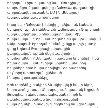
Էրդողանն իրար կապեց նաև Թուրքիայի
տարածքում կառուցվելիք
«Nabucco»
գազամուղի
արդյունավետության և ԵՄ-ին Անկարայի
անդամակցության հարցերը։
Իհարկե,
«Nabucco»
-ի խնդիրը դժվար թե էական
ներգործություն ունենա Եվրամիությանը Թուրքիայի
անդամակցության հեռանկարի վրա։ Քիչ
հավանական է, որ նման հույսեր են կապում անգամ
Անկարայում։ Էրդողանի նման քայլը ավելի շատ ի
ցույց է դնում Թուրքիայի արտաքին
քաղաքականության մեջ ձևավորվող
մոտեցումները՝ էներգակիր ստացող երկրների, իսկ
հետագայում նաև էներգակիրներ վաճառող
երկրների հետ հարաբերվելիս՝ օգտագործել
միջնորդ պետության ընձեռած
հնարավորությունները։
Եթե փորձենք հակիրճ ձևակերպել ի հայտ եկող
նորությունը, ապա Անկարայում նպատակ է դրված
Թուրքիայի գեոստրատեգիական դիրքի և
ռազմաքաղաքական կարողությունների
մակարդակին հասցնել էներգետիկ հանգուցային