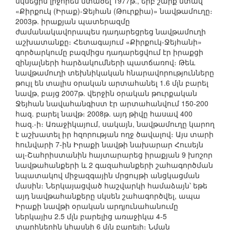
սկսեցին լրջորեն մտածել 1977թ., երբ շարք մտավ
«Քիրքուկ (Իրաք)-Ջեյհան (Թուրքիա)» նավթամուղը։
2003թ. իրաքյան պատերազմը
ժամանակավորապես դադարեցրեց նավթամուղի
աշխատանքը։ Հետագայում «Քիրքուկ-Ջեյհանի»
գործարկումը բազմիցս դադարեցվում էր իրաքցի
զինյալների հարձակումների պատճառով։ Թեև
նավթամուղի տեխնիկական հնարավորությունները
թույլ են տալիս օրական արտահանել 1.6 մլն բարել
նավթ, բայց 2007թ. վերջին օրական թուրքական
Ջեյհան նավահանգիստ էր արտահանվում 150-200
հազ. բարել նավթ։ 2008թ. այդ թիվը հասավ 400
հազ.-ի։ Առաջիկայում, սակայն, նավթամուղը կարող
է աշխատել իր հզորության ողջ ծավալով։ Այս տարի
հունվարի 7-ին Իրաքի նավթի նախարար Հուսեյն
ալ-Շահրիստանին հայտարարեց իրաքյան 9 խոշոր
նավթահանքերի և 2 գազահանքերի շահագործման
նպատակով միջազգային մրցույթի անցկացման
մասին։ Ներկայացված հաշվարկի համաձայն՝ եթե
այդ նավթահանքերը սկսեն շահագործվել, ապա
Իրաքի նավթի օրական արդյունահանումը
ներկայիս 2.5 մլն բարելից առաջիկա 4-5
տարիներին կհասնի 6 մլն բարելի։ Նման