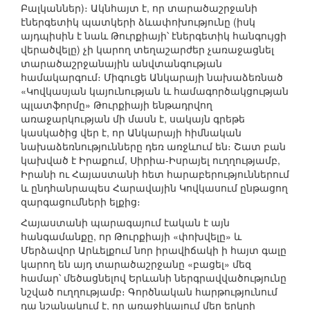
Բալկաններ)։ Ակնհայտ է, որ տարածաշրջանի
էներգետիկ պատկերի ձևափոխությունը (իսկ
այդպիսին է նաև Թուրքիայի՝ էներգետիկ հանգույցի
վերածվելը) չի կարող տեղաշարժեր չառաջացնել
տարածաշրջանային անվտանգության
համակարգում։ Միգուցե Անկարայի նախաձեռնած
«Կովկասյան կայունության և համագործակցության
պլատֆորմը» Թուրքիայի ենթադրվող
առաջարկության մի մասն է, սակայն գրեթե
կասկածից վեր է, որ Անկարայի հիմնական
նախաձեռնությունները դեռ առջևում են։ Շատ բան
կախված է Իրաքում, Սիրիա-Իսրայել ուղղությամբ,
Իրանի ու Հայաստանի հետ հարաբերություններում
և ընդհանրապես Հարավային Կովկասում ընթացող
զարգացումների ելքից։
Հայաստանի պարագայում էական է այն
հանգամանքը, որ Թուրքիայի «փոխվելը» և
Մերձավոր Արևելքում նոր իրավիճակի ի հայտ գալը
կարող են այդ տարածաշրջանը «բացել» մեզ
համար՝ մեծացնելով Երևանի ներգրավվածությունը
նշված ուղղությամբ։ Գործնական հարթությունում
դա նշանակում է, որ առաջիկայում մեր երկրի