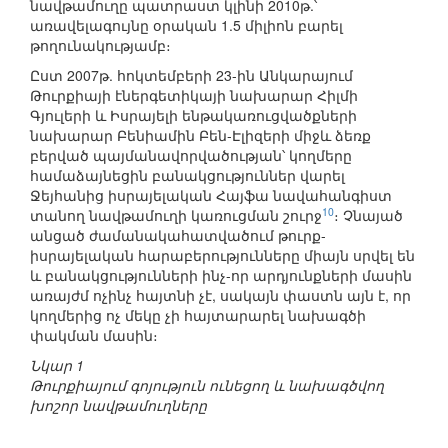
նավթամուղը պատրաստ կլինի 2010թ.՝
առավելագույնը օրական 1.5 միլիոն բարել
թողունակությամբ։
Ըստ 2007թ. հոկտեմբերի 23-ին Անկարայում
Թուրքիայի էներգետիկայի նախարար Հիլմի
Գյուլերի և Իսրայելի ենթակառուցվածքների
նախարար Բենիամին Բեն-Էլիզերի միջև ձեռք
բերված պայմանավորվածության՝ կողմերը
համաձայնեցին բանակցություններ վարել
Ջեյհանից իսրայելական Հայֆա նավահանգիստ
10
տանող նավթամուղի կառուցման շուրջ
։ Չնայած
անցած ժամանակահատվածում թուրք-
իսրայելական հարաբերությունները միայն սրվել են
և բանակցությունների ինչ-որ արդյունքների մասին
առայժմ ոչինչ հայտնի չէ, սակայն փաստն այն է, որ
կողմերից ոչ մեկը չի հայտարարել նախագծի
փակման մասին։
Նկար 1
Թուրքիայում գոյություն ունեցող և նախագծվող
խոշոր նավթամուղները