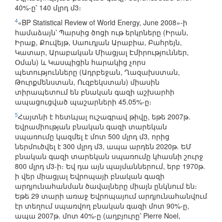
40%-ը՝ 140 մլրդ մ3։
4
«BP Statistical Review of World Energy, June 2008»-ի
համաձայն՝ Պարսից ծոցի ութ երկրները (Իրան,
Իրաք, Քուվեյթ, Սաուդյան Արաբիա, Բահրեյն,
Կատար, Արաբական Միացյալ Էմիրություններ,
Օման) և Կասպիցին հարակից չորս
պետությունները (Ադրբեջան, Ղազախստան,
Թուրքմենստան, Ուզբեկստան) միասին
տիրապետում են բնական գազի աշխարհի
ապացուցված պաշարների 45.05%-ը։
5
Հայտնի է հետևյալ ուշագրավ թիվը, եթե 2007թ.
Եվրամիության բնական գազի տարեկան
սպառումը կազմել է մոտ 500 մլրդ մ3, որից
ներմուծվել է 300 մլրդ մ3, ապա արդեն 2020թ. ԵՄ
բնական գազի տարեկան սպառումը կհասնի շուրջ
800 մլրդ մ3-ի։ Եվ դա այն պայմաններում, երբ 1970թ.
ի վեր միացյալ Եվրոպայի բնական գազի
արդյունահանման ծավալները միայն ընկնում են։
Եթե 29 տարի առաջ Եվրոպայում արդյունահանվում
էր տեղում սպառվող բնական գազի մոտ 90%-ը,
ապա 2007թ. մոտ 40%-ը (աղբյուրը՝ Pierre Noel,