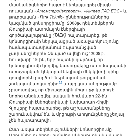
մասնակիցներից հայտ է ներկայացրել միայն
ռուսական
«Атомстройэкспорт», «Интер РАО ЕЭС»
և
թուրքական
«Park Teknik»
ընկերություններից
կազմված կոնսորցիումը։ 2008թ. դեկտեմբերին
Թուրքիայի ատոմային էներգիայի
գործակալությունը
(TAEK)
հայտարարեց, թե
կոնսորցիումի ներկայացրած առաջարկությունը
համապատասխանում է պահանջված
չափանիշներին։ Չնայած ավելի ուշ՝ 2009թ.
հունվարի 19-ին, երբ հայտնի դարձավ, որ
կոնսորցիումի կողմից կառուցվելիք ատոմակայանի
առաջարկած էլեկտրաէնեգիայի մեկ կվտ-ի գինը
զգալիորեն բարձր է ներկայում թուրքական
22
շուկայում առկա գնից
և այդ կապակցությամբ
չբացառվեց, որ միջազգային մրցույթը կարող է
նորից անցկացվել, սակայն հունվարի 22-ին
Թուրքիայի էներգետիկայի նախարար Հիլմի
Գյուլերը հայտարարեց, թե աշխատանքները
շարունակվում են, և մրցույթի արդյունքները չեղյալ
չեն հայտարարվի։
Ըստ առկա տեղեկությունների՝ կոնսորցիումը
Մերսինից ոչ հեռու գտնվող Ակկույու բնակավայրի