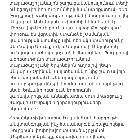
տարածաշրջանային քաղաքականությունում տեղի
ունեցող փոփոխությունների համատեքստում։ Եթե
Թուրքիայի Հանրապետության հիմնադրումից ի վեր
Անկարան Արևմտյան աշխարհի հենակետն էր
Մերձավոր Արևելքում, ապա այսօր Թուրքիայում
փորձում են վերստին ստանձնել Օսմանյան
կայսրության առանցքային դերակատարությունը
Մերձավոր Արևելքում, և Անկարայի էներգետիկ
հանգույց դառնալը կոչված է մեծացնելու Թուրքիայի
ազդեցությունը տարածաշրջանում`
տարածաշրջանի երկրներին ուղղելով դեպի
Անկարա։ Օրինակ, այդ տեսանկյունից շատ ավելի
բնութագրական է Անկարայի որոշումը՝
հարաբերությունների նորմալացման գործընթաց
սկսել Երևանի հետ, քան Էրդողանի
կառավարության աննախադեպ սուր մոտեցումը
Գազայում Իսրայելի գործողությունների
նկատմամբ։
Հեռանկարի իմաստով էական է այն հարցը, թե
անվտանգության ինչ համակարգ է առաջարկելու
Թուրքիան փոփոխվող տարածաշրջանին
(Մերձավոր Արևելք, Հարավային Կովկաս,