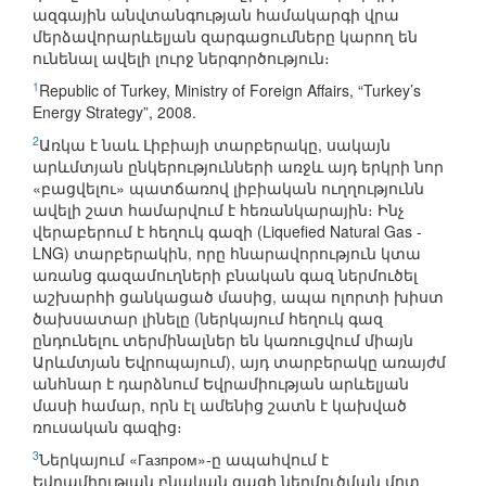
ազգային անվտանգության համակարգի վրա
մերձավորարևելյան զարգացումները կարող են
ունենալ ավելի լուրջ ներգործություն։
1
Republic of Turkey, Ministry of Foreign Affairs, “Turkey’s
Energy Strategy”, 2008.
2
Առկա է նաև Լիբիայի տարբերակը, սակայն
արևմտյան ընկերությունների առջև այդ երկրի նոր
«բացվելու» պատճառով լիբիական ուղղությունն
ավելի շատ համարվում է հեռանկարային։ Ինչ
վերաբերում է հեղուկ գազի (Liquefied Natural Gas -
LNG) տարբերակին, որը հնարավորություն կտա
առանց գազամուղների բնական գազ ներմուծել
աշխարհի ցանկացած մասից, ապա ոլորտի խիստ
ծախսատար լինելը (ներկայում հեղուկ գազ
ընդունելու տերմինալներ են կառուցվում միայն
Արևմտյան Եվրոպայում), այդ տարբերակը առայժմ
անհնար է դարձնում Եվրամիության արևելյան
մասի համար, որն էլ ամենից շատն է կախված
ռուսական գազից։
3
Ներկայում «Газпром»-ը ապահվում է
Եվրամիության բնական գազի ներմուծման մոտ