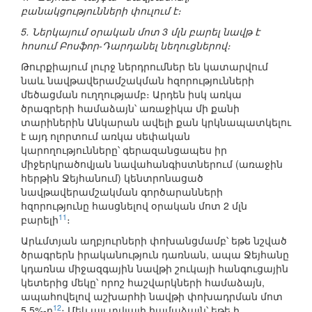
բանակցությունների փուլում է։
5. Ներկայում օրական մոտ 3 մլն բարել նավթ է
հոսում Բոսֆոր-Դարդանել նեղուցներով։
Թուրքիայում լուրջ ներդրումներ են կատարվում
նաև նավթավերամշակման հզորությունների
մեծացման ուղղությամբ։ Արդեն իսկ առկա
ծրագրերի համաձայն՝ առաջիկա մի քանի
տարիներին Անկարան ավելի քան կրկնապատկելու
է այդ ոլորտում առկա սեփական
կարողությունները՝ գերազանցապես իր
միջերկրածովյան նավահանգիստներում (առաջին
հերթին Ջեյհանում) կենտրոնացած
նավթավերամշակման գործարանների
հզորությունը հասցնելով օրական մոտ 2 մլն
11
բարելի
։
Արևմտյան աղբյուրների փոխանցմամբ՝ եթե նշված
ծրագրերն իրականություն դառնան, ապա Ջեյհանը
կդառնա միջազգային նավթի շուկայի հանգուցային
կետերից մեկը՝ որոշ հաշվարկների համաձայն,
ապահովելով աշխարհի նավթի փոխադրման մոտ
12
5.5%-ը
։ Մեկ այլ տվյալի համաձայն՝ եթե ի