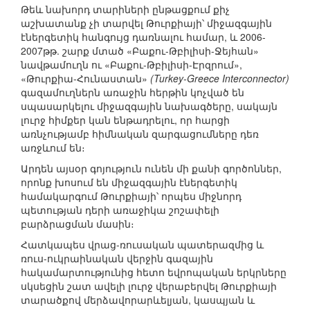
Թեև նախորդ տարիների ընթացքում քիչ
աշխատանք չի տարվել Թուրքիայի՝ միջազգային
էներգետիկ հանգույց դառնալու համար, և 2006-
2007թթ. շարք մտած «Բաքու-Թբիլիսի-Ջեյհան»
նավթամուղն ու «Բաքու-Թբիլիսի-Էրզրում»,
«Թուրքիա-Հունաստան»
(Turkey-Greece Interconnector)
գազամուղներն առաջին հերթին կոչված են
սպասարկելու միջազգային նախագծերը, սակայն
լուրջ հիմքեր կան ենթադրելու, որ հարցի
առնչությամբ հիմնական զարգացումները դեռ
առջևում են։
Արդեն այսօր գոյություն ունեն մի քանի գործոններ,
որոնք խոսում են միջազգային էներգետիկ
համակարգում Թուրքիայի՝ որպես միջնորդ
պետության դերի առաջիկա շոշափելի
բարձրացման մասին։
Հատկապես վրաց-ռուսական պատերազմից և
ռուս-ուկրաինական վերջին գազային
հակամարտությունից հետո եվրոպական երկրները
սկսեցին շատ ավելի լուրջ վերաբերվել Թուրքիայի
տարածքով մերձավորարևելյան, կասպյան և