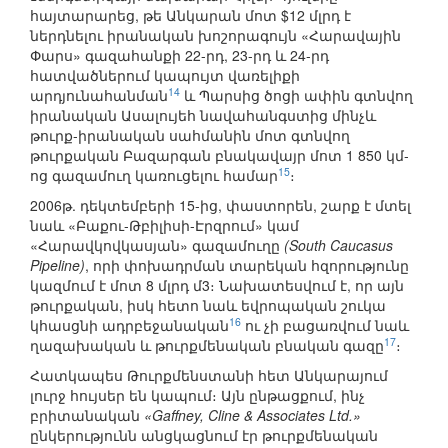
հայտարարեց, թե Անկարան մոտ $12 մլրդ է
ներդնելու իրանական խոշորագույն «Հարավային
Փարս» գազահանքի 22-րդ, 23-րդ և 24-րդ
հատվածներում կապույտ վառելիքի
14
արդյունահանման
և Պարսից ծոցի ափին գտնվող
իրանական Ասալույեհ նավահանգստից մինչև
թուրք-իրանական սահմանին մոտ գտնվող
թուրքական Բազարգան բնակավայր մոտ 1 850 կմ-
15
ոց գազամուղ կառուցելու համար
։
2006թ. դեկտեմբերի 15-ից, փաստորեն, շարք է մտել
նաև «Բաքու-Թբիլիսի-Էրզրում» կամ
«Հարավկովկասյան» գազամուղը
(South Caucasus
Pipeline)
, որի փոխադրման տարեկան հզորությունը
կազմում է մոտ 8 մլրդ մ3։ Նախատեսվում է, որ այն
թուրքական, իսկ հետո նաև եվրոպական շուկա
16
կհասցնի ադրբեջանական
ու չի բացառվում նաև
17
ղազախական և թուրքմենական բնական գազը
։
Հատկապես Թուրքմենստանի հետ Անկարայում
լուրջ հույսեր են կապում։ Այն ընթացքում, ինչ
բրիտանական
«Gaffney, Cline & Associates Ltd.»
ընկերությունն անցկացնում էր թուրքմենական