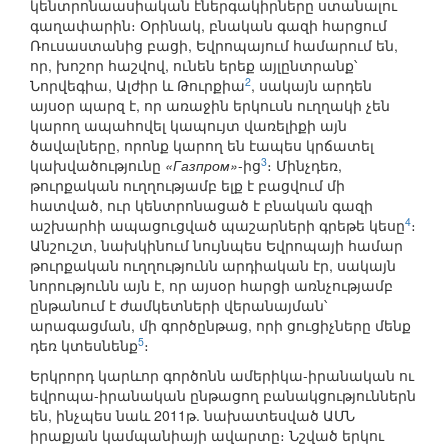
կենտրոնաասիական էներգակիրները ստանալու
գաղափարին։ Օրինակ, բնական գազի հարցում
Ռուսաստանից բացի, Եվրոպայում համարում են,
որ, խոշոր հաշվով, ունեն երեք այլընտրանք՝
2
Նորվեգիա, Ալժիր և Թուրքիա
, սակայն արդեն
այսօր պարզ է, որ առաջին երկուսն ուղղակի չեն
կարող ապահովել կապույտ վառելիքի այն
ծավալները, որոնք կարող են էապես կրճատել
3
կախվածությունը
«Газпром»
-ից
։ Մինչդեռ,
թուրքական ուղղությամբ ելք է բացվում մի
հատված, ուր կենտրոնացած է բնական գազի
4
աշխարհի ապացուցված պաշարների գրեթե կեսը
։
Անշուշտ, նախկինում նույնպես Եվրոպայի համար
թուրքական ուղղությունն արդիական էր, սակայն
նորությունն այն է, որ այսօր հարցի առնչությամբ
ընթանում է ժամկետների վերանայման՝
արագացման, մի գործընթաց, որի ցուցիչները մենք
5
դեռ կտեսնենք
։
Երկրորդ կարևոր գործոնն ամերիկա-իրանական ու
եվրոպա-իրանական ընթացող բանակցություններն
են, ինչպես նաև 2011թ. նախատեսված ԱՄՆ
իրաքյան կամպանիայի ավարտը։ Նշված երկու