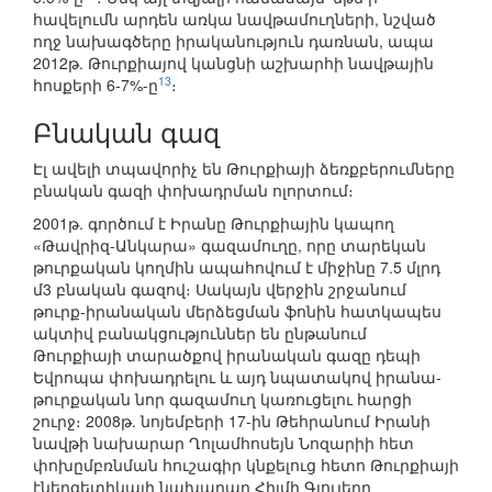
հավելումն արդեն առկա նավթամուղների, նշված
ողջ նախագծերը իրականություն դառնան, ապա
2012թ. Թուրքիայով կանցնի աշխարհի նավթային
13
հոսքերի 6-7%-ը
։
Բնական գազ
Էլ ավելի տպավորիչ են Թուրքիայի ձեռքբերումները
բնական գազի փոխադրման ոլորտում։
2001թ. գործում է Իրանը Թուրքիային կապող
«Թավրիզ-Անկարա» գազամուղը, որը տարեկան
թուրքական կողմին ապահովում է միջինը 7.5 մլրդ
մ3 բնական գազով։ Սակայն վերջին շրջանում
թուրք-իրանական մերձեցման ֆոնին հատկապես
ակտիվ բանակցություններ են ընթանում
Թուրքիայի տարածքով իրանական գազը դեպի
Եվրոպա փոխադրելու և այդ նպատակով իրանա-
թուրքական նոր գազամուղ կառուցելու հարցի
շուրջ։ 2008թ. նոյեմբերի 17-ին Թեհրանում Իրանի
նավթի նախարար Ղոլամհոսեյն Նոզարիի հետ
փոխըմբռնման հուշագիր կնքելուց հետո Թուրքիայի
էներգետիկայի նախարար Հիլմի Գյուլերը