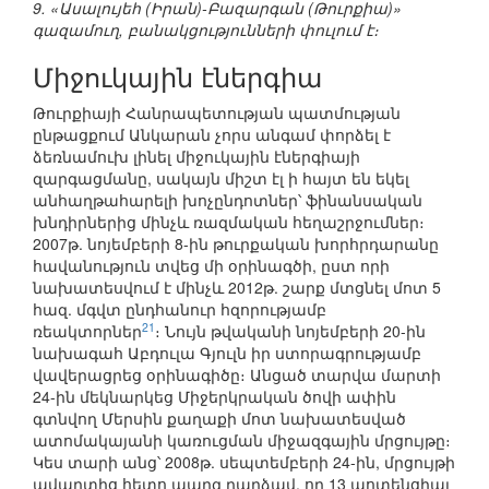
9. «Ասալույեհ (Իրան)-Բազարգան (Թուրքիա)»
գազամուղ, բանակցությունների փուլում է։
Միջուկային էներգիա
Թուրքիայի Հանրապետության պատմության
ընթացքում Անկարան չորս անգամ փորձել է
ձեռնամուխ լինել միջուկային էներգիայի
զարգացմանը, սակայն միշտ էլ ի հայտ են եկել
անհաղթահարելի խոչընդոտներ՝ ֆինանսական
խնդիրներից մինչև ռազմական հեղաշրջումներ։
2007թ. նոյեմբերի 8-ին թուրքական խորհրդարանը
հավանություն տվեց մի օրինագծի, ըստ որի
նախատեսվում է մինչև 2012թ. շարք մտցնել մոտ 5
հազ. մգվտ ընդհանուր հզորությամբ
21
ռեակտորներ
։ Նույն թվականի նոյեմբերի 20-ին
նախագահ Աբդուլա Գյուլն իր ստորագրությամբ
վավերացրեց օրինագիծը։ Անցած տարվա մարտի
24-ին մեկնարկեց Միջերկրական ծովի ափին
գտնվող Մերսին քաղաքի մոտ նախատեսված
ատոմակայանի կառուցման միջազգային մրցույթը։
Կես տարի անց՝ 2008թ. սեպտեմբերի 24-ին, մրցույթի
ավարտից հետո պարզ դարձավ, որ 13 պոտենցիալ