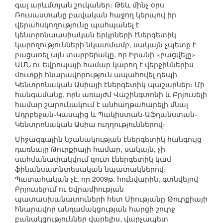
գալ արևմտյան շուկաներ։ Թեև մինչ օրս
Ռուսաստանը բավական հաջող կերպով իր
վերահսկողությունը պահպանել է
կենտրոնաասիական երկրների էներգետիկ
կարողությունների նկատմամբ, սակայն չպետք է
բացառել այն տարբերակը, որ Իրանի «բացվելը»
ԱՄՆ ու Եվրոպայի համար կարող է վերջիններիս
մուտքի հնարավորություն ապահովել դեպի
Կենտրոնական Ասիայի էներգետիկ պաշարներ։ Մի
հանգամանք, որն առայժմ Վաշինգտոնի և Բրյուսելի
համար շարունակում է անհաղթահարելի մնալ
Ադրբեջան-Կասպից և Պակիստան-Աֆղանստան-
Կենտրոնական Ասիա ուղղություններով։
Միջազգային նշանակության էներգետիկ հանգույց
դառնալը Թուրքիայի համար, սակայն, չի
սահմանափակվում զուտ էներգետիկ կամ
ֆինանսատնտեսական նպատակներով։
Պատահական չէ, որ 2009թ. հունվարին, գտնվելով
Բրյուսելում ու Եվրամիության
պատասխանատուների հետ Միությանը Թուրքիայի
հնարավոր անդամակցության հարցի շուրջ
բանակցություններ վարելիս, վարչապետ