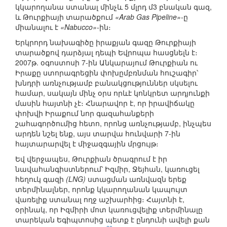
կկարողանա ստանալ մինչև 5 մլրդ մ3 բնական գազ,
և Թուրքիայի տարածքում
«Arab Gas Pipeline»
-ը
միանալու է
«Nabucco»
-ին։
Երկրորդ նախագիծը իրաքյան գազը Թուրքիայի
տարածքով դարձյալ դեպի Եվրոպա հասցնելն է։
2007թ. օգոստոսի 7-ին Անկարայում Թուրքիան ու
Իրաքը ստորագրեցին փոխըմբռնման հուշագիր՝
խնդրի առնչությամբ բանակցություններ սկսելու
համար, սակայն մինչ օրս որևէ կոնկրետ արդյունքի
մասին հայտնի չէ։ Հնարավոր է, որ իրավիճակը
փոխվի Իրաքում նոր գազահանքերի
շահագործումից հետո, որոնց առնչությամբ, ինչպես
արդեն նշել ենք, այս տարվա հունվարի 7-ին
հայտարարվել է միջազգային մրցույթ։
Եվ վերջապես, Թուրքիան ծրագրում է իր
նավահանգիստներում՝ Իզմիր, Ջեյհան, կառուցել
հեղուկ գազի
(LNG)
ստացման առնվազն երեք
տերմինալներ, որոնք կկարողանան կապույտ
վառելիք ստանալ ողջ աշխարհից։ Հայտնի է,
օրինակ, որ Իզմիրի մոտ կառուցվելիք տերմինալը
տարեկան Եգիպտոսից պետք է ընդունի ավելի քան