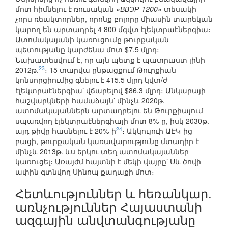
մոտ հիմնելու է ռուսական
«ВВЭР-1200»
տեսակի
չորս ռեակտորներ, որոնք բոլորը միասին տարեկան
կարող են արտադրել 4 800 մգվտ էլեկտրաէներգիա։
Ատոմակայանի կառուցումը թուրքական
պետությանը կարժենա մոտ $7.5 մլրդ։
Նախատեսվում է, որ այն պետք է պատրաստ լինի
23
2012թ.
։ 15 տարվա ընթացքում Թուրքիան
կոնսորցիումից գնելու է 415.5 մլրդ կվտ/ժ
էլեկտրաէներգիա՝ վճարելով $86.3 մլրդ։ Անկարայի
հաշվարկների համաձայն՝ մինչև 2020թ.
ատոմակայաններն արտադրելու են Թուրքիայում
սպառվող էլեկտրաէներգիայի մոտ 8%-ը, իսկ 2030թ.
24
այդ թիվը հասնելու է 20%-ի
։ Ակկույուի ԱԷԿ-ից
բացի, թուրքական կառավարությունը մտադիր է
մինչև 2013թ. ևս երկու տեղ ատոմակայաններ
կառուցել։ Առայժմ հայտնի է մեկի վայրը՝ Սև ծովի
ափին գտնվող Սինոպ քաղաքի մոտ։
Հետևություններ և հեռանկար.
առնչություններ Հայաստանի
ազգային անվտանգությանը