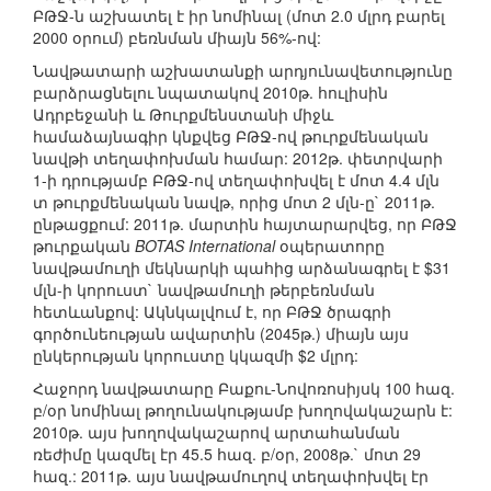
ԲԹՋ-ն աշխատել է իր նոմինալ (մոտ 2.0 մլրդ բարել
2000 օրում) բեռնման միայն 56%-ով:
Նավթատարի աշխատանքի արդյունավետությունը
բարձրացնելու նպատակով 2010թ. հուլիսին
Ադրբեջանի և Թուրքմենստանի միջև
համաձայնագիր կնքվեց ԲԹՋ-ով թուրքմենական
նավթի տեղափոխման համար: 2012թ. փետրվարի
1-ի դրությամբ ԲԹՋ-ով տեղափոխվել է մոտ 4.4 մլն
տ թուրքմենական նավթ, որից մոտ 2 մլն-ը` 2011թ.
ընթացքում: 2011թ. մարտին հայտարարվեց, որ ԲԹՋ
թուրքական
BOTAS International
օպերատորը
նավթամուղի մեկնարկի պահից արձանագրել է $31
մլն-ի կորուստ` նավթամուղի թերբեռնման
հետևանքով: Ակնկալվում է, որ ԲԹՋ ծրագրի
գործունեության ավարտին (2045թ.) միայն այս
ընկերության կորուստը կկազմի $2 մլրդ:
Հաջորդ նավթատարը Բաքու-Նովոռոսիյսկ 100 հազ.
բ/օր նոմինալ թողունակությամբ խողովակաշարն է:
2010թ. այս խողովակաշարով արտահանման
ռեժիմը կազմել էր 45.5 հազ. բ/օր, 2008թ.` մոտ 29
հազ.: 2011թ. այս նավթամուղով տեղափոխվել էր