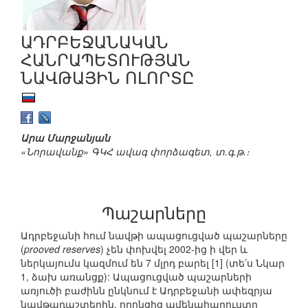
ԱԴՐԲԵՋԱՆԱԿԱՆ
ՀԱՆՐԱՊԵՏՈՒԹՅԱՆ
ՆԱՎԹԱՅԻՆ ՈԼՈՐՏԸ
Արա Մարջանյան
«Նորավանք» ԳԿՀ ավագ փորձագետ, տ.գ.թ.։
Պաշարները
Ադրբեջանի հում նավթի ապացուցված պաշարները
(
prooved reserves
) չեն փոխվել 2002-ից ի վեր և
ներկայումս կազմում են 7 մլրդ բարել [1] (տե՛ս Նկար
1, ձախ առանցք): Ապացուցված պաշարների
առյուծի բաժինն ընկնում է Ադրբեջանի ափեզրյա
նավթադաշտերին, որոնցից ամենահարուստը