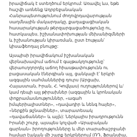
իրավիճակ է ստեղծում երկրում: Առավել ևս, եթե
հաշվի առնենք Ադրբեջանական
Հանրապետությունում ժողովրդավարության
սաղմնային մակարդակը, քաղաքացիական
հասարակության թերզարգացածությունը ու,
հատկապես, իշխանափոխության մեխանիզմների
և իշխանության կիրառման, ըստ էության՝
կիսաֆեոդալ բնույթը:
Այսպիսի իրավիճակում իշխանական
վերնախավում աճում է գայթակղությունը՝
վերաուղղորդել աճող հիասթափությունն ու
բացասական էներգիան այլ, ցանկալի է՝ երկրի
ազգային սահմաններից դուրս (Արցախ,
Հայաստան, Իրան, Հ. Կովկաս) ուղություններով և/
կամ դեպի այլ թիրախներ (ազգային և կրոնական
փոքրամասնություններ, «ագահ
իմպերիալիստներ», «դավադիր և նենգ հայեր»,
«ներքին թշնամիներ», տարատեսակ
«դավաճաններ» և այլն): Ներկայիս իրադրությունն
Իրանի շուրջ, այսպես կոչված «Արաբական
գարնան» իրողությունները և մեր տարածաշրջանի
համար էական մի շարք երկրներում (ՌԴ, Ֆրանսիա,