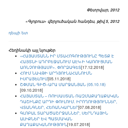
Փետրվար, 2012
«Գլոբուս» վերլուծական հանդես, թիվ 5, 2012
դեպի ետ
Հեղինակի այլ նյութեր
«ՀԱՅԱՍՏԱՆՆ ԻՐ ՄՏԱՀՈԳՈՒԹՅՈՒՆԸ ՊԵՏՔ Է
ՀԱՅՏՆԻ ԱԴՐԲԵՋԱՆՈՒՄ ԱԷԿ-Ի ԿԱՌՈՒՑՄԱՆ
ԱՌՆՉՈՒԹՅԱՄԲ». ՓՈՐՁԱԳԵՏ
[17.12.2018]
ՀՈՒՄ ՆԱՎԹԻ ԱՐԴՅՈՒՆԱՀԱՆՈՒՄՆ
ԻՍՐԱՅԵԼՈՒՄ
[05.11.2018]
ՇՓՄԱՆ ԳԻԾ–ԱՐԱ ՄԱՐՋԱՆՅԱՆ (05.10.18)
[09.10.2018]
ՀԱՅԱՍՏԱՆ – ՌՈՒՍԱՍՏԱՆ ՌԱԶՄԱՔԱՂԱՔԱԿԱՆ
ԴԱՇԻՆՔԸ ԱՐԴԻ ՓՈՒԼՈՒՄ. ԻՐՈՂՈՒԹՅՈՒՆՆԵՐ,
ՎՏԱՆԳՆԵՐ, ՀԵՌԱՆԿԱՐՆԵՐ
[07.08.2018]
ԳԼՈԲԱԼ ՏԱՐԱԾԱՇՐՋԱՆՆԵՐ, ՍԵՐՆԴԱՅԻՆ
ԱԼԻՔՆԵՐ ԵՎ ՊԱՏՄԱԿԱՆ
ՔԱՂԱՔԱԿԱՆՈՒԹՅՈՒՆ
[19.07.2018]