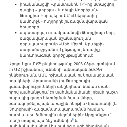
իրականացվի Վրաստանին ՌԴ-ից ստացվող
գազից «կտրելու» և դեպի Ադրբեջան-
Թուրքիա-Իսրայել ու ԵՄ «էներգետիկ
կամուրջն» ուղղորդելու ռազմավարական
ծրագիրը,
սպասարկվի ու ամրապնդվի Թուրքիայի նոր,
ռազմավարական նշանակության
դերակատարումը «Մեծ Միջին Արևելքի»
տարածաշրջանում ընթացող և գալիք
կարևորագույն գործընթացներում:
Արդյունքում՝
BP
ընկերությունը 2006-08թթ. գտնվում
էր ԱՀ իշխանությունների, պետական
SOCAR
ընկերության, ԱՄՆ իշխանական ու կուսակցական
օղակների, Վրաստանի (ու Թուրքիայի)
կառավարությունների անընդհատ ճնման տակ,
որով պահանջվում էր սահմանափակել դեպի դաշտ
հարակից գազի հետմղման ծավալները,
օգտագործելով այն առաջին հերթին Վրաստանի (և
Թուրքիայի) գազամատակարարման համար,
հատկապես ձմեռային սեզոններին: Արդյունքում՝
6
տեղի տալով այս ճնշումներին
և
սահմանափակելով հարակից գազի հետմղման