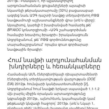
2011թ.։ Բնական է, որ պլանավորվող
արդյունահանման ցուցանիշների այսպիսի
նկատելի թերակատարումը (32%) բացասաբար
ազդեց նաև ԱՉԳ դաշտի նավթը տեղափոխող ԲԹՋ
նավթամուղի աշխատանքների վրա (տե՛ս վերը):
Այսպիսով, կարելի է խափանված համարել թե՛
BP/AIOC
կոնսորցիումի «ԱՉԳ շահագործման
համալիր եռափուլ ծրագրի» իրականացումն
Ադրբեջանում, թե՛ ԲԹՋ գործունեությունը
տարածաշրջանում` որպես զուտ գործարար
նավթային ծրագիր:
Հում նավթի արդյունահանման
խնդիրները և հեռանկարները
Համաձայն ԱՄՆ էներգետիկայի դեպարտամենտի
Էներգետիկ տեղեկատվության վարչության (
DOE
EIA
) 2012թ. հունվարի կանխատեսումների [2],
Ադրբեջանում հում նավթի երկար սպասված 1.1-1.2
մլն բարել միջին օրական արտադրությունը
կգրանցվի 2012թ., այնուհետև կպահպանվի կամ
թեթևակի կնվազի հաջորդ` 2013թ. (տե՛ս Նկար 1,
ընդհատ գիծ): Ամենայն հարգանք տածելով հիշյալ