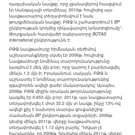
ղազախական նավթը, որը լցանավերով հասցվում
էր Սանգաչալի տերմինալ: 2010թ. հուլիսից այս
նավթատարով տեղափոխվում է նաև
թուրքմենական նավթը: ԲԹՋ-ն շահագործում է
BP
1
ընկերության կողմից ղեկավարվող կոնսորցիումը
:
Թուրքական հատվածի օպերատորը
BOTAS
International
ընկերությունն է:
ԲԹՋ նավթամուղը հիմնական ռեժիմով
աշխատանքները սկսել էր 2006թ. հուլիսից:
Նավթամուղի նոմինալ տարողունակությունը
կազմում է մեկ մլն բ/օր, որը կարող է բարձրացվել
մինչև 1.2 մլն-ի: Իրականում, սակայն, ԲԹՋ-ն
աշխատել է նոմինալ տարողունակությունից
զգալիորեն ավելի ցածր մակարդակով: Այսպես,
2008թ. ԲԹՋ միջին օրական թողունակությունը
կազմել էր 0.653 մլն բ/օր: 2011թ. այս նավթատարով
տեղափոխվել է մոտ 32.2 մլն տ նավթ, ինչը 13%-ով
ավելի քիչ է նախորդ տարվա ցուցանիշից:
Համաձայն
BP
ընկերության տվյալների, 2006թ.
կեսից մինչև 2011թ. վերջը նավթամուղով
տեղափոխվել է 1.13 մլրդ բարել: Դժվար չէ
հաշվարկել, որ 2006թ. հուլիսից մինչև 2011թ. վերջը