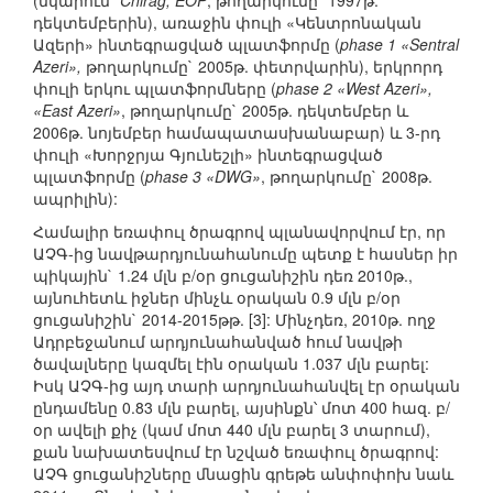
(նկարում`
Chirag, EOP
, թողարկումը` 1997թ.
դեկտեմբերին), առաջին փուլի «Կենտրոնական
Ազերի» ինտեգրացված պլատֆորմը (
phase 1 «Sentral
Azeri»,
թողարկումը` 2005թ. փետրվարին), երկրորդ
փուլի երկու պլատֆորմները (
phase 2 «West Azeri»,
«East Azeri»
, թողարկումը` 2005թ. դեկտեմբեր և
2006թ. նոյեմբեր համապատասխանաբար) և 3-րդ
փուլի «Խորջրյա Գյունեշլի» ինտեգրացված
պլատֆորմը (
phase 3 «DWG»
, թողարկումը` 2008թ.
ապրիլին):
Համալիր եռափուլ ծրագրով պլանավորվում էր, որ
ԱՉԳ-ից նավթարդյունահանումը պետք է հասներ իր
պիկային` 1.24 մլն բ/օր ցուցանիշին դեռ 2010թ.,
այնուհետև իջներ մինչև օրական 0.9 մլն բ/օր
ցուցանիշին` 2014-2015թթ. [3]: Մինչդեռ, 2010թ. ողջ
Ադրբեջանում արդյունահանված հում նավթի
ծավալները կազմել էին օրական 1.037 մլն բարել:
Իսկ ԱՉԳ-ից այդ տարի արդյունահանվել էր օրական
ընդամենը 0.83 մլն բարել, այսինքն՝ մոտ 400 հազ. բ/
օր ավելի քիչ (կամ մոտ 440 մլն բարել 3 տարում),
քան նախատեսվում էր նշված եռափուլ ծրագրով:
ԱՉԳ ցուցանիշները մնացին գրեթե անփոփոխ նաև