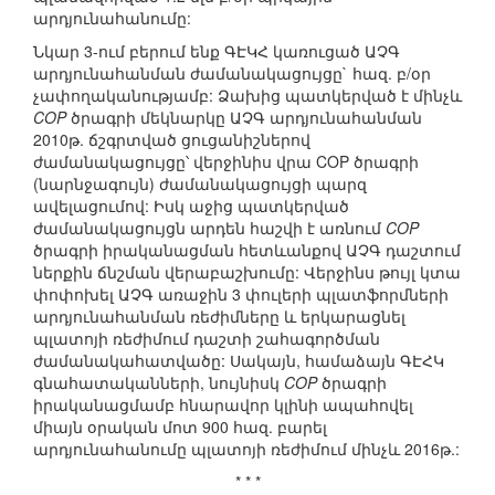
արդյունահանումը:
Նկար 3-ում բերում ենք ԳԷԿՀ կառուցած ԱՉԳ
արդյունահանման ժամանակացույցը` հազ. բ/օր
չափողականությամբ: Ձախից պատկերված է մինչև
COP
ծրագրի մեկնարկը ԱՉԳ արդյունահանման
2010թ. ճշգրտված ցուցանիշներով
ժամանակացույցը՝ վերջինիս վրա COP ծրագրի
(նարնջագույն) ժամանակացույցի պարզ
ավելացումով: Իսկ աջից պատկերված
ժամանակացույցն արդեն հաշվի է առնում
COP
ծրագրի իրականացման հետևանքով ԱՉԳ դաշտում
ներքին ճնշման վերաբաշխումը: Վերջինս թույլ կտա
փոփոխել ԱՉԳ առաջին 3 փուլերի պլատֆորմների
արդյունահանման ռեժիմները և երկարացնել
պլատոյի ռեժիմում դաշտի շահագործման
ժամանակահատվածը: Սակայն, համաձայն ԳԷՀԿ
գնահատականների, նույնիսկ
COP
ծրագրի
իրականացմամբ հնարավոր կլինի ապահովել
միայն օրական մոտ 900 հազ. բարել
արդյունահանումը պլատոյի ռեժիմում մինչև 2016թ.:
* * *