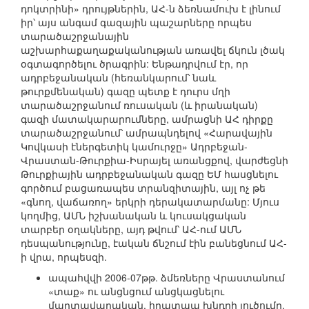
դոկտրինի» դրույթներին, ԱՀ-ն ձեռնամուխ է լինում
իր՝ այս անգամ գազային պաշարները որպես
տարածաշրջանային
աշխարհաքաղաքականության առավել ճկուն լծակ
օգտագործելու ծրագրին: Ենթադրվում էր, որ
ադրբեջանական (հեռանկարում՝ նաև
թուրքմենական) գազը պետք է դուրս մղի
տարածաշրջանում ռուսական (և իրանական)
գազի մատակարարումները, ամրացնի ԱՀ դիրքը
տարածաշրջանում՝ ամրապնդելով «Հարավային
Կովկասի էներգետիկ կամուրջը» Ադրբեջան-
Վրաստան-Թուրքիա-Իսրայել առանցքով, վարժեցնի
Թուրքիային ադրբեջանական գազը ԵՄ հասցնելու
գործում բացառապես տրանզիտային, այլ ոչ թե
«գնող, վաճառող» երկրի դերակատարմանը: Մյուս
կողմից, ԱՄՆ իշխանական և կուսակցական
տարբեր օղակները, այդ թվում՝ ԱՀ-ում ԱՄՆ
դեսպանությունը, էական ճնշում էին բանեցնում ԱՀ-
ի վրա, որպեսզի.
ապահվվի 2006-07թթ. ձմեռները Վրաստանում
«տաք» ու անցնցում անցկացնելու
մարտավարական, հրատապ խնդրի լուծումը,