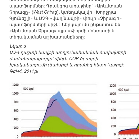
պլատֆորմներ: Դրանցից առաջինը` «Արևմտյան
Չիրագը» (
West Chirag
), կտեղակայվի «Խորջրյա
Գյունեշլի» և ԱՉԳ «վաղ նավթի» փուլի «Չիրագ 1»
պլատֆորմների միջև: Ներկայումս ընթանում են
«Արևմտյան Չիրագ» պլատֆորմի մոնտաժի և
տեղակայման աշխատանքները:
Նկար 3
ԱՉԳ դաշտի նավթի արդյունահանման ծավալների
ժամանակացույցը՝ մինչև COP ծրագրի
իրականացումը (ձախից) և դրանից հետո (աջից):
ԳԷԿՀ, 2011թ.