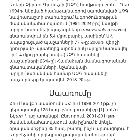
Ազերի-Չիրագ-Գյունեշլի (ԱՉԳ) նավթադաշտն է: Դեռ
1994թ. կնքված համաձայնագրով սահմանված ԱՉԳ
նավթադաշտի տարածքում և գործունեության
ժամանակահատվածում (1994-2024թթ.) նավթի
արդյունահանելի պաշարները (
recoverable reserves
)
գնահատվում են 5.4 մլրդ բարել, այսինքն՝ ԱՀ
ապացուցված պաշարների 77%-ը: 2009թ. վերջի
դրությամբ այստեղից արդեն իսկ արդյունահանվել
էր 1.4 մլրդ բարել նավթ (ԱՉԳ հասանելի
պաշարների 26%-ը): Համաձայն մասնագիտական
գնահատականների, նշանակալի
արդյունահանման համար ԱՉԳ հասանելի
պաշարները կսպառվեն 2018-20թթ.:
Սպառումը
Հում նավթի սպառումն ԱՀ-ում 1998-2011թթ. չի
գերազանցել 125 հազ. բ/օր ցուցանիշը [1] (տե՛ս
Նկար 1
, աջ առանցք): Ընդ որում, 2001-2011թթ.
ժամանակահատվածում այն իջնում է մինչև
օրական միջինը 85 հազ. բարել, ինչն արտացոլում է
Ադրբեջանի որդեգրած քաղաքականությունը՝