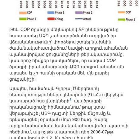
Թեև COP ծրագրի մեկնարկով
BP
ընկերությունը
հաստատեց ԱՉԳ շահագործմանն ուղղված իր
վճռականությունը՝ փորձելով շտկել նախկին
ժամանակահատվածում նավթի արդյունահանման
պլանավորված ցուցանիշների թերակատարումը,
կան որոշ հիմքեր կասկածելու, որ անգամ
COP
ծրագրի իրականացմամբ ԱՉԳ արդյունահանումն
այդպես էլ չի հասնի օրական մեկ մլն բարել
ցուցանիշի:
Այսպես, համաձայն Գլոբալ էներգետիկ
հետազոտությունների կենտրոնի (ԳԷՀԿ) վերջերս
8
կատարած հաշվարկների
, այս ծրագրի
իրականացումը հիմնականում թույլ կտա
վերաբախշել ԱՉԳ դաշտի ներքին ճնշումը և
երկարացնել օրական մոտ 900 հազ. բարել
արդյունահանման ժամանակահատվածը պլատոյի
ռեժիմում, այլ ոչ թե ապահովել դեռ 2006-07թթ.
պլանավորված 1.2 մլն բ/օր պիկային