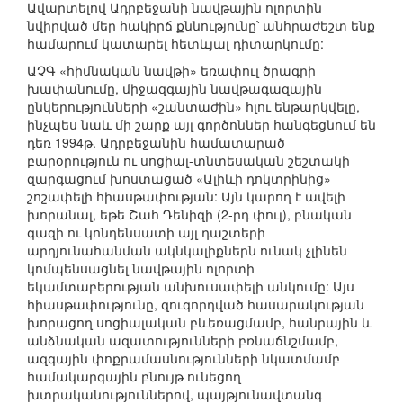
Ավարտելով Ադրբեջանի նավթային ոլորտին
նվիրված մեր հակիրճ քննությունը՝ անհրաժեշտ ենք
համարում կատարել հետևյալ դիտարկումը:
ԱՉԳ «հիմնական նավթի» եռափուլ ծրագրի
խափանումը, միջազգային նավթագազային
ընկերությունների «շանտաժին» հլու ենթարկվելը,
ինչպես նաև մի շարք այլ գործոններ հանգեցնում են
դեռ 1994թ. Ադրբեջանին համատարած
բարօրություն ու սոցիալ-տնտեսական շեշտակի
զարգացում խոստացած «Ալիևի դոկտրինից»
շոշափելի հիասթափության: Այն կարող է ավելի
խորանալ, եթե Շահ Դենիզի (2-րդ փուլ), բնական
գազի ու կոնդենսատի այլ դաշտերի
արդյունահանման ակնկալիքներն ունակ չլինեն
կոմպենսացնել նավթային ոլորտի
եկամտաբերության անխուսափելի անկումը: Այս
հիասթափությունը, զուգորդված հասարակության
խորացող սոցիալական բևեռացմամբ, հանրային և
անձնական ազատությունների բռնաճնշմամբ,
ազգային փոքրամասնությունների նկատմամբ
համակարգային բնույթ ունեցող
խտրականություններով, պայթյունավտանգ