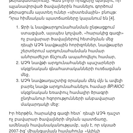
թերակատարումը: Կան բոլոր հիմքերը պնդելու, որ
պլանավորված ծավալներին հասնելու գործում
թերացումն այստեղ ուներ «սիստեմային» բնույթ:
Դրա հիմնական պատճառները կայանում են [4].
Ջրի և նավթարդյունահանման ընթացքում
ստացված, այսպես կոչված, «հարակից գազի»
ոչ բավարար ծավալներով հետմղման մեջ
դեպի ԱՉԳ նավթային հորիզոններ, նավթաբեր
շերտերում արդյունահանման համար
անհրաժեշտ ճնշումն ապահովելու համար,
ԱՉԳ նավթի արդյունահանելի պաշարների
սկզբնական գնահատականների ուռճացման
մեջ,
ԱՉԳ նավթադաշտից օրական մեկ մլն և ավելի
բարել նավթ արդյունահանելու համար
BP/AIOC
սկզբնական եռափուլ համալիր ծրագրի
ընդհանուր հզորությունների անբավարար
մակարդակի մեջ:
Իր հերթին, հարակից գազի հետ` դեպի ԱՉԳ դաշտ
ոչ բավարար ծավալների մղման պատճառը,
ամենայն հավանականությամբ, այն է, որ սկսած
2007-ից՝ միանգամայն համահունչ «Ալիևի