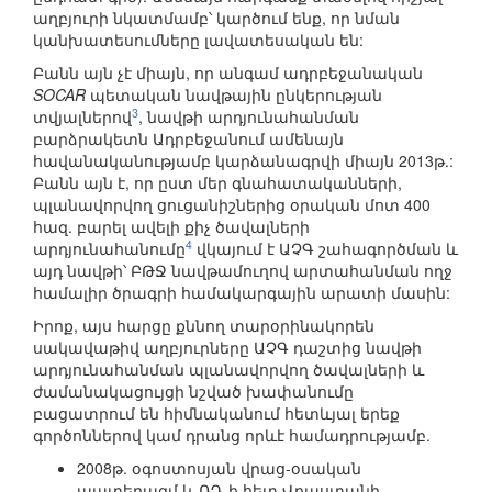
աղբյուրի նկատմամբ՝ կարծում ենք, որ նման
կանխատեսումները լավատեսական են:
Բանն այն չէ միայն, որ անգամ ադրբեջանական
SOCAR
պետական նավթային ընկերության
3
տվյալներով
, նավթի արդյունահանման
բարձրակետն Ադրբեջանում ամենայն
հավանականությամբ կարձանագրվի միայն 2013թ.:
Բանն այն է, որ ըստ մեր գնահատականների,
պլանավորվող ցուցանիշներից օրական մոտ 400
հազ. բարել ավելի քիչ ծավալների
4
արդյունահանումը
վկայում է ԱՉԳ շահագործման և
այդ նավթի՝ ԲԹՋ նավթամուղով արտահանման ողջ
համալիր ծրագրի համակարգային արատի մասին:
Իրոք, այս հարցը քննող տարօրինակորեն
սակավաթիվ աղբյուրները ԱՉԳ դաշտից նավթի
արդյունահանման պլանավորվող ծավալների և
ժամանակացույցի նշված խափանումը
բացատրում են հիմնականում հետևյալ երեք
գործոններով կամ դրանց որևէ համադրությամբ.
2008թ. օգոստոսյան վրաց-օսական
պատերազմ և ՌԴ-ի հետ Վրաստանի