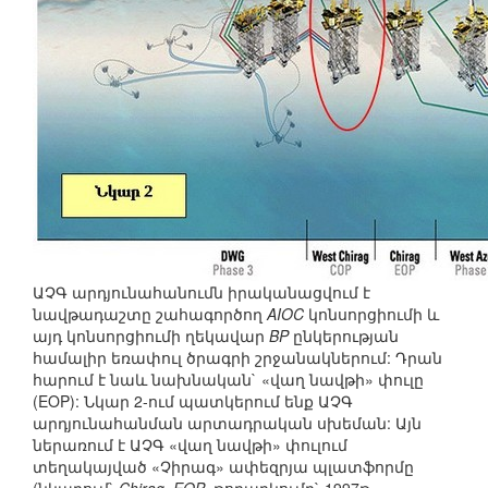
ԱՉԳ արդյունահանումն իրականացվում է
նավթադաշտը շահագործող
AIOC
կոնսորցիումի և
այդ կոնսորցիումի ղեկավար
BP
ընկերության
համալիր եռափուլ ծրագրի շրջանակներում: Դրան
հարում է նաև նախնական` «վաղ նավթի» փուլը
(EOP): Նկար 2-ում պատկերում ենք ԱՉԳ
արդյունահանման արտադրական սխեման: Այն
ներառում է ԱՉԳ «վաղ նավթի» փուլում
տեղակայված «Չիրագ» ափեզրյա պլատֆորմը