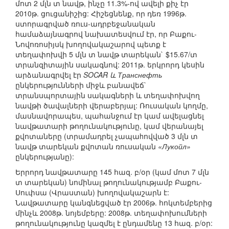
մոտ 2 մլն տ նավթ, ինչը 11.3%-ով ավելի քիչ էր
2010թ. ցուցանիշից: Հիշեցնենք, որ դեռ 1996թ.
ստորագրված ռուս-ադրբեջանական
համաձայնագրով նախատեսվում էր, որ Բաքու-
Նովոռոսիյսկ խողովակաշարով պետք է
տեղափոխվի 5 մլն տ նավթ տարեկան` $15.67/տ
տրանզիտային սակագնով: 2011թ. երկրորդ կեսին
արձանագրվել էր
SOCAR և Транснефть
ընկերությունների միջև բանավեճ`
տրանսպորտային սակագների և տեղափոխվող
նավթի ծավալների վերաբերյալ: Ռուսական կողմը,
մասնավորապես, պահանջում էր կամ ավելացնել
նավթատարի թողունակությունը, կամ վերանայել
քվոտաները (տրամադրել չապաhովված 3 մլն տ
նավթ տարեկան քվոտան ռուսական
«Лукойл»
ընկերությանը):
Երրորդ նավթատարը 145 հազ. բ/օր (կամ մոտ 7 մլն
տ տարեկան) նոմինալ թողունակությամբ Բաքու-
Սուփսա (Վրաստան) խողովակաշարն է:
Նավթատարը կանգնեցված էր 2006թ. հոկտեմբերից
մինչև 2008թ. նոյեմբերը: 2008թ. տեղափոխումների
թողունակությունը կազմել է ընդամենը 13 հազ. բ/օր: