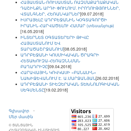
ՀԱՅԱՍՏԱՆ-ՌՈՒՍԱՍՏԱՆ ՌԱԶՄԱՔԱՂԱՔԱԿԱՆ
ԴԱՇԻՆՔՆ ԱՐԴԻ ՓՈՒԼՈՒՄ. ԻՐՈՂՈՒԹՅՈՒՆՆԵՐ,
ՎՏԱՆԳՆԵՐ, ՀԵՌԱՆԿԱՐՆԵՐ
[09.07.2018]
ԻՍՐԱՅԵԼԸ ԱԴՐԲԵՋԱՆԻՆ ԿՕԳՏԱԳՈՐԾԻ
ԻՐԱՆԻՆ ՀԱՐՎԱԾԵԼՈՒ ՀԱՄԱՐ (տեսանյութ)
[16.05.2018]
ԻՆՏԵՐՆԵՏ ՕԳՏԱՏԵՐԵՐԻ ԹԻՎԸ
ՀԱՅԱՍՏԱՆՈՒՄ ԵՎ
ՏԱՐԱԾԱՇՐՋԱՆՈՒՄ
[08.05.2018]
ԱԴՐԲԵՋԱՆԻ ԿՈՍՄԻԿԱԿԱՆ ԾՐԱԳՐԻ
ՀԵՏԱԽՈՒԶԱ-ՀԵՌԱԶՆՆՄԱՆ
ԲԱՂԱԴՐԻՉԸ
[09.04.2018]
ՀԱՐԱՎԱՅԻՆ ԿՈՎԿԱՍԻ «ԲԱՆԱԼԻՆ»
ՆԱԽԻՋԵՎԱՆՈՒՄ Է. Ա.ՄԱՐՋԱՆՅԱՆ
[26.02.2018]
ԱԴՐԲԵՋԱՆԻ ՏԻԵԶԵՐԱԿԱՆ ՏԵԽՆՈԼՈԳԻԱԿԱՆ
ՍԵԳՄԵՆՏԸ
[19.02.2018]
Գլխավոր
⋅
Մեր մասին
© ՑԱՆՑԱՅԻՆ
ՀԵՏԱԶՈՏԱԿԱՆ ԻՆՍՏԻՏՈՒՏ