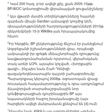
4
Կամ 200 հազ. բ/օր ավելի քիչ, քան 2009-10թթ.
BP/AIOC կոնսորցիումի վերանայված ցուցանիշները:
5
Այս վթարի մասին տեղեկությունները հայտնի
դարձան միայն Gardian ամսագրի կողմից ԱՄՆ
դեսպանությունների հաղորդագրությունների 2010թ.
դեկտեմբերի 15-ի Wikiliks-յան հրապարակումից
հետո:
6
Իր հերթին, BP ընկերությունը ճնշում էր բանեցնում
Ադրբեջանի իշխանությունների վրա, որպեսզի
ամրապնդի իր գրեթե մենաշնորհային դրությունը
նավթարդյունահանման ոլորտում, վերահսկման
տակ առնի ԱՉԳ, այսպես կոչված, «խորքային
գազի», ինչպես նաև Շահ Դենիզի
գազակոնդենսատային դաշտի շահագործումը:
Պարադոքսալ կերպով 2008թ. օգոստոսյան վրաց-
ռուսական հակամարտությունը և դրա արդյունքում
ձևավորված տարածաշրջանային նոր
կոնֆիգուրացիան դյուրինացրին BP այս
նպատակների հաջող իրականացումը (այս
հարցերն ավելի մանրամասն քննվում են [4]-ում):
7
Ինչպես նաև ԲԹՋ-ն այլ աղբյուրներից «լցման»