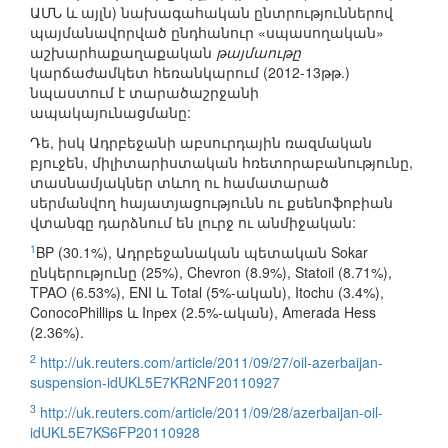
ԱՄՆ և այլն) նախագահական ընտրություններով
պայմանավորված ընդհանուր «սպասողական»
աշխարհաքաղաքական
թայմաութը
կարճաժամկետ հեռանկարում (2012-13թթ.)
նպաստում է տարածաշրջանի
ապակայունացմանը:
Դե, իսկ Ադրբեջանի աբսուրդային ռազմական
բյուջեն, միլիտարիստական հռետորաբանությունը,
տասնամյակներ տևող ու համատարած
սերմանվող հայատյացությունն ու քսենոֆոբիան
վտանգը դարձնում են լուրջ ու անմիջական:
1
BP (30.1%), Ադրբեջանական պետական Sokar
ընկերությունը (25%), Chevron (8.9%), Statoil (8.71%),
TPAO (6.53%), ENI և Total (5%-ական), Itochu (3.4%),
ConocoPhilliрs և Inрex (2.5%-ական), Amerada Hess
(2.36%).
2
http://uk.reuters.com/article/2011/09/27/oil-azerbaijan-
suspension-idUKL5E7KR2NF20110927
3
http://uk.reuters.com/article/2011/09/28/azerbaijan-oil-
idUKL5E7KS6FP20110928