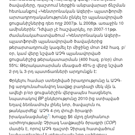
ծավալները, դաշտում ներքին անբավարար ճնշման
հետևանքով «Կենտրոնական Ազերի» պլատֆորմի
արտադրողականությունն ընկել էր պլանավորված
ցուցանիշներից դեռ ողջ 2007թ. և 2008թ. առաջին 10
ամիսներին: Դժվար չէ հաշվարկել, որ 2007-11թթ.
ժամանակահատվածում «Կենտրոնական Ազերի»
պլատֆորմի պլանավորված ծավալներից
թերարտադրումը կազմել էր միջինը մոտ 242 հազ. բ/
օր, կամ վերը նշված ԱՉԳ պլանավորված
ցուցանիշից թերակատարման (400 հազ. բ/օր) մոտ
55%: Թերակատարման մնացած 45%-ը վերը նշված
2-րդ և 3-րդ պատճառների արդյունքն է:
Փրկելու համար ստեղծված իրադրությունը և ԱՉԳ-
ից արդյունահանվող նավթը բաղձալի մեկ մլն և
ավելի բ/օր ցուցանիշին վերջապես հասցնելու
նպատակով
BP
ընկերությունը 2010-ից ստիպված
եղավ ձեռնամուխ լինել նոր, ծավալուն ու
թանկարժեք` ԱՉԳ 4-րդ փուլի ծրագրի
7
իրականացմանը
: Խոսքը $6 մլրդ ընդհանուր
արժողությամբ Չիրագ Նավթային ծրագրի (
COP
)
մասին է, որով ԱՉԳ դաշտի Չիրագ հատվածում
նախատեսվում է տեղակայել նոր ափեզրյա