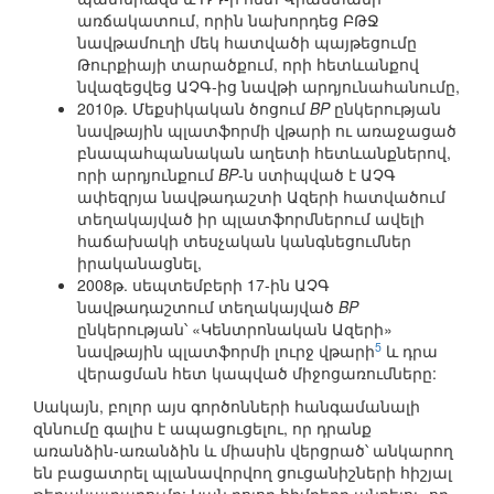
առճակատում, որին նախորդեց ԲԹՋ
նավթամուղի մեկ հատվածի պայթեցումը
Թուրքիայի տարածքում, որի հետևանքով
նվազեցվեց ԱՉԳ-ից նավթի արդյունահանումը,
2010թ. Մեքսիկական ծոցում
BP
ընկերության
նավթային պլատֆորմի վթարի ու առաջացած
բնապահպանական աղետի հետևանքներով,
որի արդյունքում
BP
-ն ստիպված է ԱՉԳ
ափեզրյա նավթադաշտի Ազերի հատվածում
տեղակայված իր պլատֆորմներում ավելի
հաճախակի տեսչական կանգնեցումներ
իրականացնել,
2008թ. սեպտեմբերի 17-ին ԱՉԳ
նավթադաշտում տեղակայված
BP
ընկերության՝ «Կենտրոնական Ազերի»
5
նավթային պլատֆորմի լուրջ վթարի
և դրա
վերացման հետ կապված միջոցառումները:
Սակայն, բոլոր այս գործոնների հանգամանալի
զննումը գալիս է ապացուցելու, որ դրանք
առանձին-առանձին և միասին վերցրած՝ անկարող
են բացատրել պլանավորվող ցուցանիշների հիշյալ