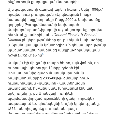
ինքնուրույն քաղաքական նախագծի։
Այս գազատարի գաղափարն ի հայտ է եկել 1996թ.՝
որպես ռուս-թուրքական «Երկնագույն հոսք»
նախագծի այլընտրանք։ Բայց 2000թ. նախագիծը
կորցրեց Թուրքմենստանի նախագահ
Սափարմուրադ Նիյազովի աջակցությունը. որպես
հետևանք՝ ամերիկյան
«General Electri» և Bechtel
National
ընկերությունները դուրս եկան նախագծից,
և Տրանսկասպյան կոնսորցիումի ղեկավարությունը
պաշտոնապես հանձնվեց անգլիա-հոլանդական
6
Royal Dutch Shell
-ին
։
Սակայն էլի մի քանի տարի հետո, այն ֆոնին, որ
Եվրոպայի պետությունները դժգոհ էին
Ռուսաստանից գազի մատակարարման
խափանումներից 2005-06թթ. ձմռանը ռուս-
ուկրաինական «գազային» պատերազմի
պատճառով, ինչպես նաև խորանում էին այն
երկյուղները, թե Մոսկվայի ու Կիևի
պայմանավորվածությունների ցածր «որակն»
ապագայում ևս կհանգեցնի նույնի կրկնությանը,
ԵՄ-ն ակտիվացրեց ռուսական գազի
մատակարարների այլընտրանքի որոնումները։