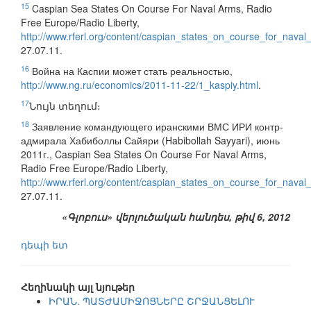
15
Caspian Sea States On Course For Naval Arms, Radio
Free Europe/Radio Liberty,
http://www.rferl.org/content/caspian_states_on_course_for_nava
27.07.11.
16
Война на Каспии может стать реальностью,
http://www.ng.ru/economics/2011-11-22/1_kaspiy.html
.
17
Նույն տեղում։
18
Заявление командующего иранскими ВМС ИРИ контр-
адмирала Хабиболлы Сайяри (Habibollah Sayyari), июнь
2011г., Caspian Sea States On Course For Naval Arms,
Radio Free Europe/Radio Liberty,
http://www.rferl.org/content/caspian_states_on_course_for_nava
27.07.11.
«Գլոբուս» վերլուծական հանդես, թիվ 6, 2012
դեպի ետ
Հեղինակի այլ նյութեր
ԻՐԱՆ. ՊԱՏԺԱՄԻՋՈՑՆԵՐԸ ՇՐՋԱՆՑԵԼՈՒ