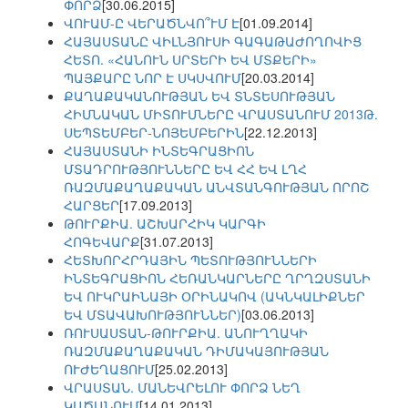
ՓՈՐՁ
[30.06.2015]
ՎՈՒԱՄ-Ը ՎԵՐԱԾՆՎՈ՞ՒՄ Է
[01.09.2014]
ՀԱՅԱՍՏԱՆԸ ՎԻԼՆՅՈՒՍԻ ԳԱԳԱԹԱԺՈՂՈՎԻՑ
ՀԵՏՈ. «ՀԱՆՈՒՆ ՍՐՏԵՐԻ ԵՎ ՄՏՔԵՐԻ»
ՊԱՅՔԱՐԸ ՆՈՐ Է ՍԿՍՎՈՒՄ
[20.03.2014]
ՔԱՂԱՔԱԿԱՆՈՒԹՅԱՆ ԵՎ ՏՆՏԵՍՈՒԹՅԱՆ
ՀԻՄՆԱԿԱՆ ՄԻՏՈՒՄՆԵՐԸ ՎՐԱՍՏԱՆՈՒՄ 2013Թ.
ՍԵՊՏԵՄԲԵՐ-ՆՈՅԵՄԲԵՐԻՆ
[22.12.2013]
ՀԱՅԱՍՏԱՆԻ ԻՆՏԵԳՐԱՑԻՈՆ
ՄՏԱԴՐՈՒԹՅՈՒՆՆԵՐԸ ԵՎ ՀՀ ԵՎ ԼՂՀ
ՌԱԶՄԱՔԱՂԱՔԱԿԱՆ ԱՆՎՏԱՆԳՈՒԹՅԱՆ ՈՐՈՇ
ՀԱՐՑԵՐ
[17.09.2013]
ԹՈՒՐՔԻԱ. ԱՇԽԱՐՀԻԿ ԿԱՐԳԻ
ՀՈԳԵՎԱՐՔ
[31.07.2013]
ՀԵՏԽՈՐՀՐԴԱՅԻՆ ՊԵՏՈՒԹՅՈՒՆՆԵՐԻ
ԻՆՏԵԳՐԱՑԻՈՆ ՀԵՌԱՆԿԱՐՆԵՐԸ ՂՐՂԶՍՏԱՆԻ
ԵՎ ՈՒԿՐԱԻՆԱՅԻ ՕՐԻՆԱԿՈՎ (ԱԿՆԿԱԼԻՔՆԵՐ
ԵՎ ՄՏԱՎԱԽՈՒԹՅՈՒՆՆԵՐ)
[03.06.2013]
ՌՈՒՍԱՍՏԱՆ-ԹՈՒՐՔԻԱ. ԱՆՈՒՂՂԱԿԻ
ՌԱԶՄԱՔԱՂԱՔԱԿԱՆ ԴԻՄԱԿԱՅՈՒԹՅԱՆ
ՈՒԺԵՂԱՑՈՒՄ
[25.02.2013]
ՎՐԱՍՏԱՆ. ՄԱՆԵՎՐԵԼՈՒ ՓՈՐՁ ՆԵՂ
ԿԱԾԱՆՈՒՄ
[14.01.2013]