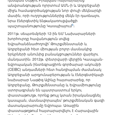
դեսպան Մեթյու Բրայզան հայտարարեց
անվտանգության ոլորտում ԱՄՆ-ի և Ադրբեջանի
միջև համագործակցության նոր փուլի մեկնարկի
մասին, որի ուղղություններից մեկն էր դառնալու
նրա էներգետիկ ենթակառուցվածքի
8
պաշտպանությունը Կասպիայում
։
2011թ. սեպտեմբերի 12-ին ԵՄ Նախարարների
խորհուրդը հավանություն տվեց
Եվրահանձնաժողովի՝ Թուրքմենստանի և
Ադրբեջանի հետ միության բոլոր մասնակից
երկրների անունից բանակցություններ վարելու
մանդատին։ 2012թ. փետրվարի վերջին Կասպյան-
եվրոպական ինտեգրացիոն գործարար ակումբի
(CEIBC) անդամների հետ հանդիպման ժամանակ
Ադրբեջանի արդյունաբերության և էներգետիկայի
նախարար Նաթիգ Ալիևը հայտարարեց, որ
Ադրբեջանը, Թուրքմենստանը և Եվրամիությունը
ստորագրման են պատրաստում երկու
փաստաթուղթ, որոնք թույլ կտան իրականացնել
կասպյան, մասնավորապես՝ թուրքմենական գազի
մատակարարումը Եվրոպա։ Առաջին
փաստաթղթում հայտարարվելու է Հարավային