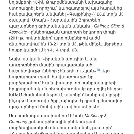
նոյեմբերի 18-ին Թուրքմենստանի նախագահը
ստորագրել է որոշում՝ կարգադրելով այս հարակից
հանքավայրերն անվանել «Գալքինիշ»)՝ 26,2 տրլն մ3
ծավալով։ Միայն «Հարավային Յոլոտենի»
պաշարները բրիտանական անկախ
«Gaffney, Cline &
Associate»
ընկերության աուդիտի երկրորդ փուլի
(2011թ. հոկտեմբեր) արդյունքներով այժմ
գնահատվում են 13-21 տրլն մ3, թեև մինչև վերջերս
հոսքը կազմում էր 4,14 տրլն մ3։
Նախ, սակայն, «իրական աուդիտ և այս
աուդիտների մասին հրապարակված
10
հաշվետվությունները չեն եղել ու չկան»
։ Այս
հայտարարության հավաստիությունը
բարձրացնում է այն փաստը, որ հանքավայրերի
երկրաբանական հետախուզմամբ զբաղվել են դեռ
ԽՍՀՄ ժամանակներում, այսինքն՝ հանքավայրերի
ինչպես կառուցվածքը, այնպես էլ դրանց մոտավոր
պաշարները Մոսկվային լավ հայտնի են։
Սա համապատասխանում է նաև
McKinsey &
Company
քոնսալթինգային ընկերության
փորձագիտական գնահատականին, ըստ որի՝
«Հարավային Յոլոտենը» պատկանում է շատ բարդ