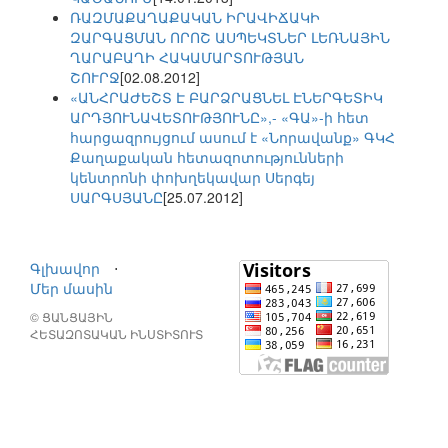
ՌԱԶՄԱՔԱՂԱՔԱԿԱՆ ԻՐԱՎԻՃԱԿԻ
ԶԱՐԳԱՑՄԱՆ ՈՐՈՇ ԱՍՊԵԿՏՆԵՐ ԼԵՌՆԱՅԻՆ
ՂԱՐԱԲԱՂԻ ՀԱԿԱՄԱՐՏՈՒԹՅԱՆ
ՇՈՒՐՋ
[02.08.2012]
«ԱՆՀՐԱԺԵՇՏ Է ԲԱՐՁՐԱՑՆԵԼ ԷՆԵՐԳԵՏԻԿ
ԱՐԴՅՈՒՆԱՎԵՏՈՒԹՅՈՒՆԸ»,- «ԳԱ»-ի հետ
հարցազրույցում ասում է «Նորավանք» ԳԿՀ
Քաղաքական հետազոտությունների
կենտրոնի փոխղեկավար Սերգեյ
ՍԱՐԳՍՅԱՆԸ
[25.07.2012]
Գլխավոր
⋅
Մեր մասին
© ՑԱՆՑԱՅԻՆ
ՀԵՏԱԶՈՏԱԿԱՆ ԻՆՍՏԻՏՈՒՏ