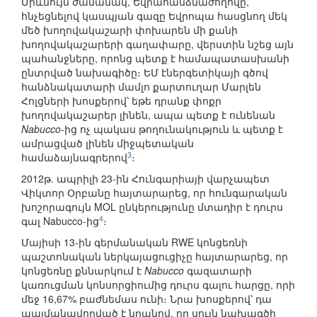
Միևնույն ժամանակ, Եվրահանձնաժողովը,
հնչեցնելով կասպյան գազը Եվրոպա հասցնող մեկ
մեծ խողովակաշարի փոխարեն մի քանի
խողովակաշարերի գաղափարը, վերստին նշեց այն
պահանջները, որոնց պետք է համապատասխանի
ընտրված նախագիծը։ ԵՄ էներգետիկայի գծով
հանձնակատարի մամլո քարտուղար Մարլեն
Հոլցների խոսքերով՝ եթե դրանք փոքր
խողովակաշարեր լինեն, ապա պետք է ունենան
Nabucco
-ից ոչ պակաս թողունակություն և պետք է
ամրացված լինեն միջպետական
3
համաձայնագրերով
։
2012թ. ապրիլի 23-ին Հունգարիայի վարչապետ
Վիկտոր Օրբանը հայտարարեց, որ հունգարական
խոշորագույն MOL ընկերությունը մտադիր է դուրս
4
գալ Nabucco-ից
։
Մայիսի 13-ին գերմանական RWE կոնցեռնի
պաշտոնական ներկայացուցիչը հայտարարեց, որ
կոնցեռնը քննարկում է
Nabucco
գազատարի
կառուցման կոնսորցիումից դուրս գալու հարցը, որի
մեջ 16,67% բաժնեմաս ունի։ Նրա խոսքերով՝ դա
պայմանավորված է նրանով, որ սույն նախագծի