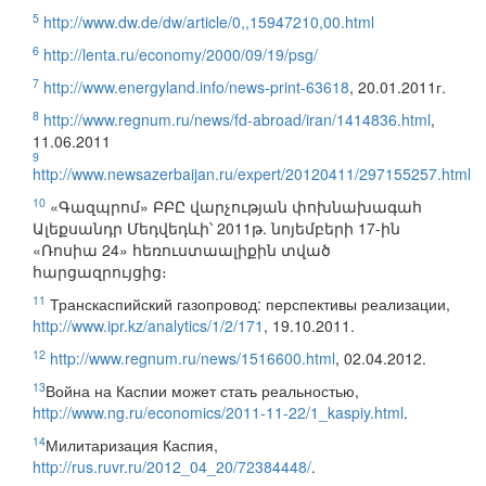
5
http://www.dw.de/dw/article/0,,15947210,00.html
6
http://lenta.ru/economy/2000/09/19/psg/
7
http://www.energyland.info/news-print-63618
, 20.01.2011г.
8
http://www.regnum.ru/news/fd-abroad/iran/1414836.html
,
11.06.2011
9
http://www.newsazerbaijan.ru/expert/20120411/297155257.html
10
«Գազպրոմ» ԲԲԸ վարչության փոխնախագահ
Ալեքսանդր Մեդվեդևի՝ 2011թ. նոյեմբերի 17-ին
«Ռոսիա 24» հեռուստաալիքին տված
հարցազրույցից։
11
Транскаспийский газопровод: перспективы реализации,
http://www.ipr.kz/analytics/1/2/171
, 19.10.2011.
12
http://www.regnum.ru/news/1516600.html
, 02.04.2012.
13
Война на Каспии может стать реальностью,
http://www.ng.ru/economics/2011-11-22/1_kaspiy.html
.
14
Милитаризация Каспия,
http://rus.ruvr.ru/2012_04_20/72384448/
.