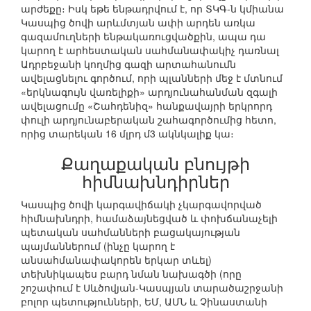
արժեքը։ Իսկ եթե ենթադրվում է, որ ՏԿԳ-ն կմիանա
Կասպից ծովի արևմտյան ափի արդեն առկա
գազամուղների ենթակառուցվածքին, ապա դա
կարող է արհեստական սահմանափակիչ դառնալ
Ադրբեջանի կողմից գազի արտահանումն
ավելացնելու գործում, որի պլանների մեջ է մտնում
«երկնագույն վառելիքի» արդյունահանման զգալի
ավելացումը «Շահդենիզ» հանքավայրի երկրորդ
փուլի արդյունաբերական շահագործումից հետո,
որից տարեկան 16 մլրդ մ3 ակնկալիք կա։
Քաղաքական բնույթի
հիմնախնդիրներ
Կասպից ծովի կարգավիճակի չկարգավորված
հիմնախնդրի, համաձայնեցված և փոխճանաչելի
պետական սահմանների բացակայության
պայմաններում (ինչը կարող է
անսահմանափակորեն երկար տևել)
տեխնիկապես բարդ նման նախագծի (որը
շոշափում է Սևծովյան-Կասպյան տարածաշրջանի
բոլոր պետությունների, ԵՄ, ԱՄՆ և Չինաստանի