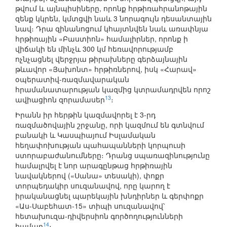
թվում և այնպիսիները, որոնք հրթիռահրանոթային
զենք կկրեն, կմտցվի նաև 3 նորագույն դեսանտային
նավ։ Դրա զինանոցում կհայտնվեն նաև առափնյա
հրթիռային «Բաստիոն» համալիրներ, որոնք ի
վիճակի են մինչև 300 կմ հեռավորությամբ
ոչնչացնել վերջրյա թիրախները գերձայնային
թևավոր «Յախոնտ» հրթիռներով, իսկ «Հարավ»
օպերատիվ-ռազմավարական
հրամանատարության կազմից կտրամադրվեն որոշ
13
ավիացիոն զորամասեր
։
Իրանն իր հերթին կազմավորել է 3-րդ
ռազմածովային շրջանը, որի կազմում են գտնվում
բանակի և Կասպիայում Իսլամական
հեղափոխության պահապանների կորպուսի
ստորաբաժանումները։ Դրանց սպառազինությունը
համալրվել է նոր արագընթաց հրթիռային
նավակներով («Սանա» տեսակի), փոքր
տորպեդակիր սուզանավով, որը կարող է
իրականացնել պարեկային խնդիրներ և գերփոքր
«Աս-Սաբեհատ-15» տիպի սուզանավով՝
հետախուզա-դիվերսիոն գործողությունների
14
համար
։