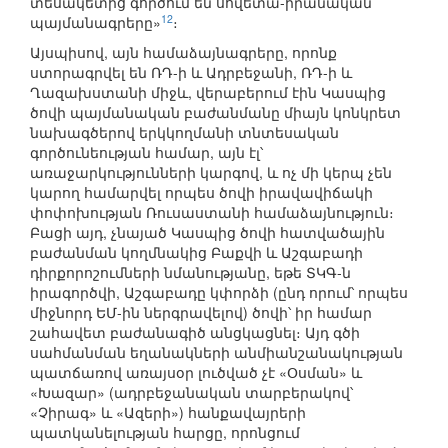
տեսակետից գործում են սովետա-իրանական
12
պայմանագրերը»
։
Այսպիսով, այն համաձայնագրերը, որոնք
ստորագրվել են ՌԴ-ի և Ադրբեջանի, ՌԴ-ի և
Ղազախստանի միջև, վերաբերում էին Կասպից
ծովի պայմանական բաժանմանը միայն կոնկրետ
նախագծերով երկկողմանի տնտեսական
գործունեության համար, այն էլ՝
առաջարկությունների կարգով, և ոչ մի կերպ չեն
կարող համարվել որպես ծովի իրավավիճակի
փոփոխության Ռուսաստանի համաձայնություն։
Բացի այդ, չնայած Կասպից ծովի հատվածային
բաժանման կողմնակից Բաքվի և Աշգաբադի
դիրքորոշումների նմանությանը, եթե ՏԿԳ-ն
իրագործվի, Աշգաբադը կփորձի (ընդ որում՝ որպես
միջնորդ ԵՄ-ին ներգրավելով) ծովի՝ իր համար
շահավետ բաժանագիծ անցկացնել։ Այդ գծի
սահմանման եղանակների անմիանշանակության
պատճառով առայսօր լուծված չէ «Օսման» և
«Խազար» (ադրբեջանական տարբերակով՝
«Չիրագ» և «Ազերի») հանքավայրերի
պատկանելության հարցը, որոնցում