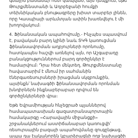
գնային բանաձևի հետ կապված, այն դեպքում, եթե
Թուրքմենստանի և Ադրբեջանի հումքի
տեխնիկական բնութագրերը խիստ տարբեր լինեն,
որը Կասպիայի արևմտյան ափին խառնվելու է մի
խողովակում։
4. Ֆինանսական ապահովումը.- Ինչպես սպասվում
է, բավական բարդ կլինի նաև ՏԿԳ կառուցման
ֆինանսավորման աղբյուրների որոնումը,
հատկապես հաշվի առնելով այն, որ Աշգաբադը
բանակցություններում բարդ գործընկեր է
համարվում։ Դրա հետ մեկտեղ, Թուրքմենստանը
հավատարիմ է մնում իր սահմանին
էներգառեսուրսների իրացման սկզբունքին,
այսինքն՝ նախագծի ֆինանսավորման որոնման
խնդիրներն ինքնաբերաբար դրվում են
գործընկերների վրա։
Եթե Եվրամիության հնչեցրած պլաններով
համապատասխան գազատրանսպորտային
համակարգը «Հարավային միջանցքի»
շրջանակներում աստիճանաբար կառուցվի՝
ռեսուրսային բազայի ապահովմանը զուգընթաց,
ապա դա էականորեն կբարձրացնի ողջ նախագծի