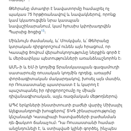
Թեհրանը մտադիր է նավատորմը համալրել ոչ
պակաս 75 հրթիռանավով և նավակներով, որոնք
կամ կկառուցվեն նրա կասպյան
նավաշինարանում, կամ հյուսիս կփոխադրվեն
15
Պարսից ծոցից
։
Միևնույն ժամանակ, և՛ Մոսկվան, և՛ Թեհրանը
կտրական դիրքորոշում ունեն այն հրացում, որ
Կասպից ծովում վերահսկողությունը ներքին գործ է
և մերձափնյա պետությունների առանձնաշնորհն է։
ԱՄՆ-ի և ԵՄ-ի կողմից Տրանսկասպյան գազամուղի
սատարումը ռուսական կողմին դրդեց, առայժմ
փորձագիտական մակարդակով, խոսել այն մասին,
որ Ռուսաստանը պատրաստ է և կարող է
պաշտպանել իր դիրքորոշումը ոչ միայն
դիվանագիտական, այլև ռազմական մեթոդներով։
ԱՊՀ երկրների ինստիտուտի բաժնի վարիչ Միխայիլ
Ալեքսանդրովի խոսքերով՝ ՏԿԳ շինարարությունը
կնշանակի Կասպիայի հատվածների բաժանման
դե-ֆակտո ճանաչում։ Դա Ռուսաստանի համար
անընդունելի է, և ստիպված կլինի գործել, ինչպես