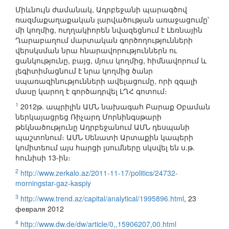
Միևնույն ժամանակ, Ադրբեջանի պարագծով
ռազմաքաղաքական լարվածության առաջացումը՝
մի կողմից, ուղղակիորեն նվազեցնում է Լեռնային
Ղարաբաղում մարտական գործողությունների
վերսկսման նրա հնարավորություններն ու
ցանկությունը, բայց, մյուս կողմից, հիմնավորում և
լեգիտիմացնում է նրա կողմից ծանր
սպառազինությունների ավելացումը, որի զգալի
մասը կարող է գործադրվել ԼՂՀ գոտում։
1
2012թ. ապրիլին ԱՄՆ նախագահ Բարաք Օբաման
ներկայացրեց Ռիչարդ Մորնինգսթարի
թեկնածությունը Ադրբեջանում ԱՄՆ դեսպանի
պաշտոնում։ ԱՄՆ Սենատի Արտաքին կապերի
կոմիտեում այս հարցի լսումները սկսվել են ս.թ.
հունիսի 13-ին։
2
http://www.zerkalo.az/2011-11-17/politics/24732-
morningstar-gaz-kaspiy
3
http://www.trend.az/capital/analytical/1995896.html
, 23
февраля 2012
4
http://www.dw.de/dw/article/0,,15906207,00.html