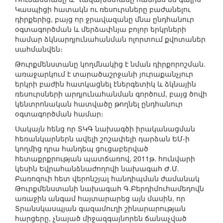
Կասպիցի հատակն ու ռեսուրսները բաժանելու
դիրքերից, բայց որ ջրավազանը մնա ընդհանուր
օգտագործման և մերձափնյա բոլոր երկրների
համար ձկնարդյունահանման ոլորտում քվոտաներ
սահմանվեն։
Թուրքմենստանը կողմնակից է նման դիրքորոշման.
առաջարկում է տարածաշրջանի յուրաքանչյուր
երկրի բաժին հատկացնել էներգետիկ և ձկնային
ռեսուրսների արդյունահանման գործում, բայց ծովի
կենտրոնական հատվածը թողնել ընդհանուր
օգտագործման համար։
Սակայն հենց որ ՏԿԳ նախագծի իրականացման
հեռանկարներն ավելի շոշափելի դարձան ԵՄ-ի
կողմից դրա հանդեպ ցուցաբերված
հետաքրքրության պատճառով, 2011թ. հունվարի
կեսին Եվրահանձնաժողովի նախագահ Ժ.Մ.
Բառոզուի հետ վերոնշյալ հանդիպման ժամանակ
Թուրքմենստանի նախագահ Գ.Բերդիմուհամեդովն
առաջին անգամ հայտարարեց այն մասին, որ
Տրանսկասպյան գազամուղի շինարարության
հարցերը, չնայած միջազգայնորեն ճանաչված