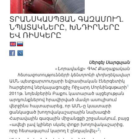
ՏՐԱՆՍԿԱՍՊՅԱՆ ԳԱԶԱՄՈՒՂ.
ՆՊԱՏԱԿՆԵՐԸ, ԽՆԴԻՐՆԵՐԸ
ԵՎ ՌԻՍԿԵՐԸ
Սերգեյ Սարգսյան
«Նորավանք» ԳԿՀ Քաղաքական
հետազոտությունների կենտրոնի փոխղեկավար
ԱՄՆ պետքարտուղարի եվրասիական էներգետիկ
1
հարցերով ներկայացուցիչ Ռիչարդ Մորնինգսթարի
2011թ. նոյեմբերին Բաքու կատարած այցելության
արդյունքներով հրավիրված մամլո ասուլիսում
վերջինս հայտարարեց, որ ԱՄՆ-ը կսատարի
ցանկացած խողովակաշարային նախագիծ
Հարավային գազային միջանցքի շրջանակում, բայց
«ավելի լավ կլիներ սկսել փոքր խողովակաշարից,
2
որը հետագայում կարող է ընդլայնվել»
։