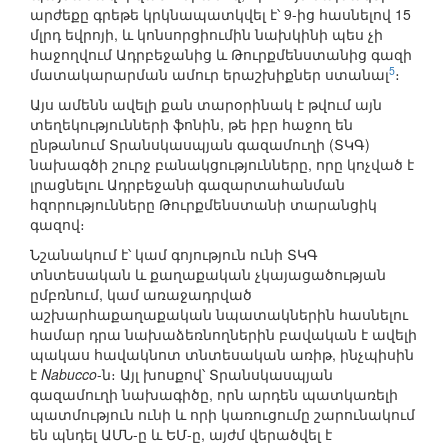
արժեքը գրեթե կրկնապատկվել է՝ 9-ից հասնելով 15
մլրդ եվրոյի, և կոնսորցիումին նախկինի պես չի
հաջողվում Ադրբեջանից և Թուրքմենստանից գազի
5
մատակարարման ամուր երաշխիքներ ստանալ
։
Այս ամենն ավելի քան տարօրինակ է թվում այն
տեղեկությունների ֆոնին, թե իբր հաջող են
ընթանում Տրանսկասպյան գազամուղի (ՏԿԳ)
նախագծի շուրջ բանակցությունները, որը կոչված է
լրացնելու Ադրբեջանի գազարտահանման
հզորությունները Թուրքմենստանի տարանցիկ
գազով։
Նշանակում է՝ կամ գոյություն ունի ՏԿԳ
տնտեսական և քաղաքական չկայացածության
ըմբռնում, կամ առաջադրված
աշխարհաքաղաքական նպատակներին հասնելու
համար դրա նախաձեռնողներին բավական է ավելի
պակաս հավակնոտ տնտեսական առիթ, ինչպիսին
է
Nabucco
-ն։ Այլ խոսքով՝ Տրանսկասպյան
գազամուղի նախագիծը, որն արդեն պատկառելի
պատմություն ունի և որի կառուցումը շարունակում
են պնդել ԱՄՆ-ը և ԵՄ-ը, այժմ վերածվել է