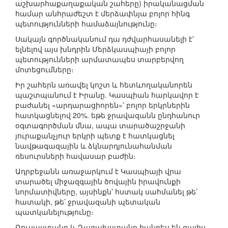
աշխարհաքաղաքական շահերը) իրականացման
համար անհրաժեշտ է մերձափնյա բոլոր հինգ
պետությունների համաձայնությունը։
Սակայն գործնականում դա դժվարհասանելի է՝
ելնելով այս խնդրին Մերձկասպիայի բոլոր
պետությունների արմատապես տարբերվող
մոտեցումները։
Իր շահերն առավել կոշտ և հետևողականորեն
պաշտպանում է Իրանը. Կասպիան հարկավոր է
բաժանել «արդարացիորեն»՝ բոլոր երկրներին
հատկացնելով 20%. եթե ջրավազանն ընդհանուր
օգտագործման մնա, ապա տարածաշրջանի
յուրաքանչյուր երկրի պետք է հատկացնել
նավթագազային և ձկնարդյունահանման
ռեսուրսների հավասար բաժին։
Ադրբեջանն առաջարկում է Կասպիայի վրա
տարածել միջազգային ծովային իրավունքի
նորմատիվները, այսինքն՝ հստակ սահմանել թե՛
հատակի, թե՛ ջրավազանի պետական
պատկանելությունը։
Ռուսաստանը և Ղազախստանը հանդես են գալիս