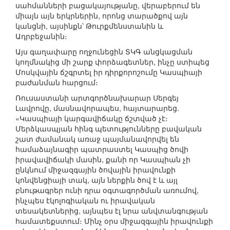
սահմանների բացակայությանը, վերաբերում են
միայն այն երկրներին, որոնց տարածքով այն
կանցնի, այսինքն՝ Թուրքմենստանին և
Ադրբեջանին։
Այս գաղափարը ողջունեցին ՏԿԳ անցկացման
կողմնակից մի շարք փորձագետներ, ինչը ստիպեց
Մոսկվային ճշգրտել իր դիրքորոշումը Կասպիայի
բաժանման հարցում։
Ռուսաստանի արտգործնախարար Սերգեյ
Լավրովը, մասնավորապես, հայտարարեց.
«Կասպիայի կարգավիճակը ճշտված չէ։
Մերձկասպյան հինգ պետությունները բավական
շատ ժամանակ առաջ պայմանավորվել են
համաձայնագիր պատրաստել Կասպից ծովի
իրավավիճակի մասին, քանի որ Կասպիան չի
ընկնում միջազգային ծովային իրավունքի
կոնվենցիայի տակ, այն ներքին ծով է և այլ
բնութագրեր ունի դրա օգտագործման առումով,
ինչպես էկոլոգիական ու իրավական
տեսակետներից, այնպես էլ նրա անվտանգության
համատեքստում։ Մինչ օրս միջազգային իրավունքի