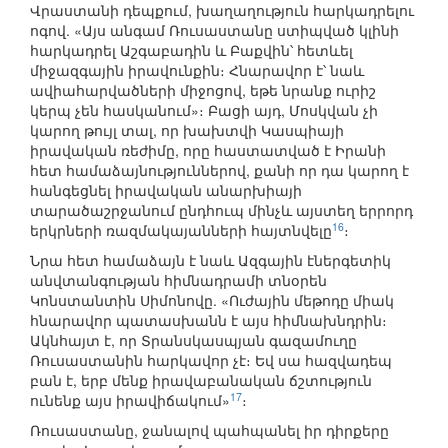
Վրաստանի դեպքում, խաղաղություն հարկադրելու
ոգով. «Այս անգամ Ռուսաստանը ստիպված կլինի
հարկադրել Աշգաբադին և Բաքվին՝ հետևել
միջազգային իրավունքին։ Հնարավոր է՝ նաև
ավիահարվածների միջոցով, եթե նրանք ուրիշ
կերպ չեն հասկանում»։ Բացի այդ, Մոսկվան չի
կարող թույլ տալ, որ խախտվի Կասպիայի
իրավական ռեժիմը, որը հաստատված է Իրանի
հետ համաձայնություններով, քանի որ դա կարող է
հանգեցնել իրավական անարխիայի
տարածաշրջանում ընդհուպ մինչև այստեղ երրորդ
16
երկրների ռազմակայանների հայտնվելը
։
Նրա հետ համաձայն է նաև Ազգային էներգետիկ
անվտանգության հիմնադրամի տնօրեն
Կոնստանտին Սիմոնովը. «Ուժային մեթոդը միակ
հնարավոր պատասխանն է այս հիմնախնդրին։
Ակնհայտ է, որ Տրանսկասպյան գազամուղը
Ռուսաստանին հարկավոր չէ։ Եվ սա հազվադեպ
բան է, երբ մենք իրավաբանական ճշտություն
17
ունենք այս իրավիճակում»
։
Ռուսաստանը, ջանալով պահպանել իր դիրքերը