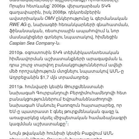
Որպես հետևանք՝ 2006թ. վերադարձան ՏԿԳ
գաղափարին, իսկ 2008թ. դեկտեմբերին
ավստրիական
OMV
ընկերությունը և գերմանական
RWE AG
-ը, նախագծի հեռանկարների գնահատման,
ֆինանսական, ռեսուրսային ապահովում և նոր
մասնակիցներ գտնելու նպատակով, հիմնեցին
Caspian Sea Company
-ն։
2010թ. օգոստոսին ՏԿԳ տեխնիկատնտեսական
հիմնավորման աշխատանքների արագացման և
դրա շուրջ տարվող բանակցություններում ավելի
մեծ որոշակիություն մտցնելու նպատակով ԱՄՆ-ը
Ադրբեջանին $1,7 մլն տրամադրեց։
2011թ. հունվարի կեսին Թուրքմենստանի
նախագահ Գուրբանղուլի Բերդիմուհամեդովի հետ
բանակցություններում Եվրահանձնաժողովի
նախագահ Մանուել Բառոզուն հայտարարեց, որ
ԵՄ-ը պատրաստ է գնել թուրքմենական գազը և
առաջարկեց սկսել միջպետական համաձայնագրի
7
կազմման աշխատանքը
։
Նույն թվականի հունիսի կեսին Բաքվում ԱՄՆ