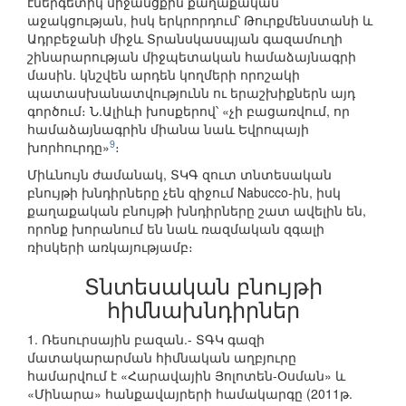
էներգետիկ միջանցքին քաղաքական
աջակցության, իսկ երկրորդում՝ Թուրքմենստանի և
Ադրբեջանի միջև Տրանսկասպյան գազամուղի
շինարարության միջպետական համաձայնագրի
մասին. կնշվեն արդեն կողմերի որոշակի
պատասխանատվությունն ու երաշխիքներն այդ
գործում։ Ն.Ալիևի խոսքերով՝ «չի բացառվում, որ
համաձայնագրին միանա նաև Եվրոպայի
9
խորհուրդը»
։
Միևնույն ժամանակ, ՏԿԳ զուտ տնտեսական
բնույթի խնդիրները չեն զիջում Nabucco-ին, իսկ
քաղաքական բնույթի խնդիրները շատ ավելին են,
որոնք խորանում են նաև ռազմական զգալի
ռիսկերի առկայությամբ։
Տնտեսական բնույթի
հիմնախնդիրներ
1. Ռեսուրսային բազան.- ՏԳԿ գազի
մատակարարման հիմնական աղբյուրը
համարվում է «Հարավային Յոլոտեն-Օսման» և
«Մինարա» հանքավայրերի համակարգը (2011թ.