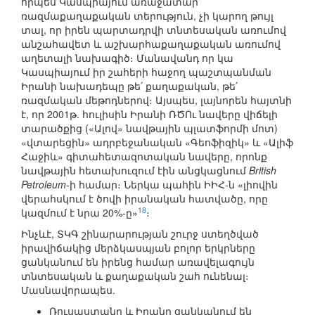
որպես Կասպիայում առաջատար
ռազմաքաղաքական տերություն, չի կարող թույլ
տալ, որ իրեն պարտադրվի տնտեսական առումով
անշահավետ և աշխարհաքաղաքական առումով
աղետալի նախագիծ։ Մանավանդ որ կա
Կասպիայում իր շահերի հաջող պաշտպանման
Իրանի նախադեպը թե՛ քաղաքական, թե՛
ռազմական մեթոդներով։ Այսպես, լայնորեն հայտնի
է, որ 2001թ. հուլիսին Իրանի ՌԾՈւ նավերը վիճելի
տարածքից («Ալով» նավթային պլատֆորմի մոտ)
«վտարեցին» ադրբեջանական «Գեոֆիզիկ» և «Ալիֆ
Հաջիև» գիտահետազոտական նավերը, որոնք
նավթային հետախուզում էին անցկացնում
British
Petroleum
-ի համար։ Ներկա պահին ԻԻՀ-ն «լիովին
վերահսկում է ծովի իրանական հատվածը, որը
18
կազմում է նրա 20%-ը»
։
Ինչևէ, ՏԿԳ շինարարության շուրջ ստեղծված
իրավիճակից մերձկասպյան բոլոր երկրները
ցանկանում են իրենց համար առավելագույն
տնտեսական և քաղաքական շահ ունենալ։
Մասնավորապես.
Ռուսաստանը և Իրանը ցանկանում են