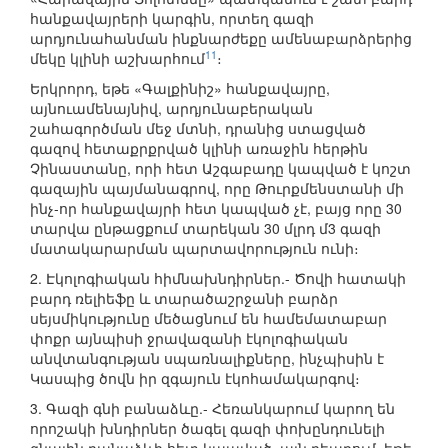
հանքավայրերի կարգին, որտեղ գազի
արդյունահանման ինքնարժեքը ամենաբարձրերից
11
մեկը կլինի աշխարհում
։
Երկրորդ, եթե «Գալքինիշ» հանքավայրը,
այնուամենայնիվ, արդյունաբերական
շահագործման մեջ մտնի, դրանից ստացված
գազով հետաքրքրված կլինի առաջին հերթին
Չինաստանը, որի հետ Աշգաբադը կապված է կոշտ
գազային պայմանագրով, որը Թուրքմենստանի մի
ինչ-որ հանքավայրի հետ կապված չէ, բայց որը 30
տարվա ընթացքում տարեկան 30 մլրդ մ3 գազի
մատակարարման պարտավորություն ունի։
2. Էկոլոգիական հիմնախնդիրներ.- Ծովի հատակի
բարդ ռելիեֆը և տարածաշրջանի բարձր
սեյսմիկությունը մեծացնում են համեմատաբար
փոքր այնպիսի ջրավազանի էկոլոգիական
անվտանգության սպառնալիքները, ինչպիսին է
Կասպից ծովն իր զգայուն էկոհամակարգով։
3. Գազի գնի բանաձևը.- Հեռանկարում կարող են
որոշակի խնդիրներ ծագել գազի փոխընդունելի