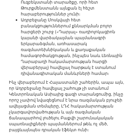
Ուզբեկստանի տարածքը, որի հետ
Թուրքմենստանն այնքան էլ հեշտ
հարաբերություններ չունի։
Ադրբեջանը Մոսկվայի հետ
բանակցություններում քննարկման բոլոր
հարցերի շուրջ («Դարյալ» ռադիոլոկացիոն
կայանի վարձակալման պայմանագրի
երկարաձգման, առհասարակ
ռազմատեխնիկական և քաղաքական
համագործակցության, ինչպես նաև Լեռնային
Ղարաբաղի հակամարտության հարցի
վերաբերյալ) հավելյալ հարթակ է ստանում
դիվանագիտական մանևրների համար։
Ինչ վերաբերում է Հայաստանի շահերին, ապա այն,
որ Ադրբեջանը հավելյալ շահույթ չի ստանում
Կենտրոնական Ասիայից գազի տարանցումից, ինչը
որոշ չափով նվազեցնում է նրա ռազմական բյուջեի
ավելացման տեմպերը, ԼՂՀ հակամարտության
չկարգավորվածության և այն ռազմական
ճանապարհով լուծելու Բաքվի շարունակական
սպառնալիքների պայմաններում թեև ոչ մեծ,
բայցևայնպես դրական էֆեկտ ունի։