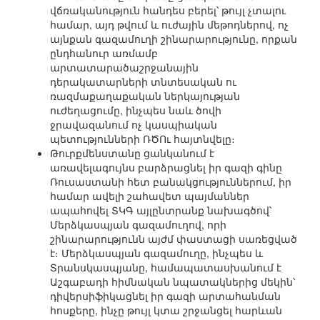
վճռականություն հանդես բերել՝ թույլ չտալու
համար, այդ թվում և ուժային մեթոդներով, ոչ
այնքան գազամուղի շինարարությունը, որքան
ընդհանուր առմամբ
արտատարածաշրջանային
դերակատարների տնտեսական ու
ռազմաքաղաքական ներկայության
ուժեղացումը, ինչպես նաև ծովի
ջրավազանում ոչ կասպիական
պետությունների ՌԾՈւ հայտնվելը։
Թուրքմենստանը ցանկանում է
առավելագույնս բարձրացնել իր գազի գինը
Ռուսաստանի հետ բանակցություններում, իր
համար ավելի շահավետ պայմաններ
ապահովել ՏԿԳ այլընտրանք նախագծով՝
Մերձկասպյան գազամուղով, որի
շինարարությունն այժմ փաստացի սառեցված
է։ Մերձկասպյան գազամուղը, ինչպես և
Տրանսկասպյանը, համապատասխանում է
Աշգաբադի հիմնական նպատակներից մեկին՝
դիվերսիֆիկացնել իր գազի արտահանման
հոսքերը, ինչը թույլ կտա շրջանցել հարևան