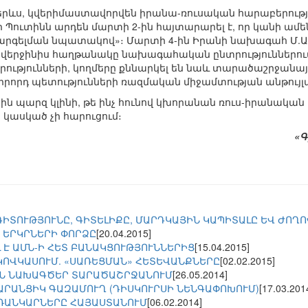
 թերևս, կվերիմաստավորվեն իրանա-ռուսական հարաբերությ
ր Պուտինն արդեն մարտի 2-ին հայտարարել է, որ կանի ամ
խարգելման նպատակով»։ Մարտի 4-ին Իրանի նախագահ Մ.
լ վերջինիս հաղթանակը նախագահական ընտրություններում
ւթյունների, կողմերը քննարկել են նաև տարածաշրջանայի
րորդ պետությունների ռազմական միջամտության անթույլա
ին պարզ կլինի, թե ինչ հունով կխորանան ռուս-իրանական
 կասկած չի հարուցում։
«Գ
ԳԻՏՈՒԹՅՈՒՆԸ, ԳԻՏԵԼԻՔԸ, ՄԱՐԴԿԱՅԻՆ ԿԱՊԻՏԱԼԸ ԵՎ ԺՈՂ
 ԵՐԿՐՆԵՐԻ ՓՈՐՁԸ
[20.04.2015]
 Է ԱՄՆ-Ի ՀԵՏ ԲԱՆԱԿՑՈՒԹՅՈՒՆՆԵՐԻՑ
[15.04.2015]
ԿՈՎԿԱՍՈՒՄ. «ՍԱՌԵՑՄԱՆ» ՀԵՏԵՎԱՆՔՆԵՐԸ
[02.02.2015]
ԻՆ ՆԱԽԱԳԾԵՐ ՏԱՐԱԾԱՇՐՋԱՆՈՒՄ
[26.05.2014]
ՏԱՐԱՆՑԻԿ ԳԱԶԱՄՈՒՂ (ԴԻՍԿՈՒՐՍԻ ՆԵՆԳԱՓՈԽՈՒՄ)
[17.03.201
ՌԱՆԿԱՐՆԵՐԸ ՀԱՅԱՍՏԱՆՈՒՄ
[06.02.2014]