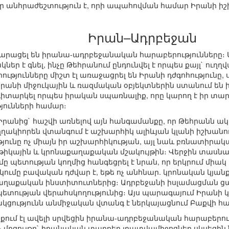
ր անհրաժեշտություն է, որի ապահովման համար Իրանի ի
Իրան–Ադրբեջան
րացել են իրանա-ադրբեջանական հարաբերությունները։ Ադ
եր է գնել, ինչը Թեհրանում ընդունվել է որպես քայլ` ուղղ
թյունները միշտ էլ առաջացրել են Իրանի դժգոհությունը, 
րանի միջուկային և ռազմական օբյեկտներին ստանում են 
 դիտարկել որպես իրական սպառնալիք, որը կարող է իր տա
յունների համար։
է Իրանից` հաշվի առնելով այն հանգամանքը, որ Թեհրանն ա
ղղակիորեն վտանգում է աշխարհիկ ալիևյան կլանի իշխանու
յունը ոչ միայն իր աշխարհիկության, այլ նաև բռնատիրա
էթիկային և կրոնաքաղաքական մշակույթին։ Վերջին տասն
ը պետության կողմից հանգեցրել է նրան, որ երկրում միակ
ումը բավական դժվար է, եթե ոչ անհնար. կրոնական կյանքն
ղաքական ինստիտուտներից։ Ադրբեջանի իսլամացման ցան
 պետության վերահսկողությունից։ Այս պարագայում Իրանի
կցությունն անմիջական վտանգ է ներկայացնում Բաքվի հ
քում էլ ավելի սրվեցին իրանա-ադրբեջանական հարաբերու
 մրցույթը` իրանական տարբեր լրատվամիջոցներ սկսեցին