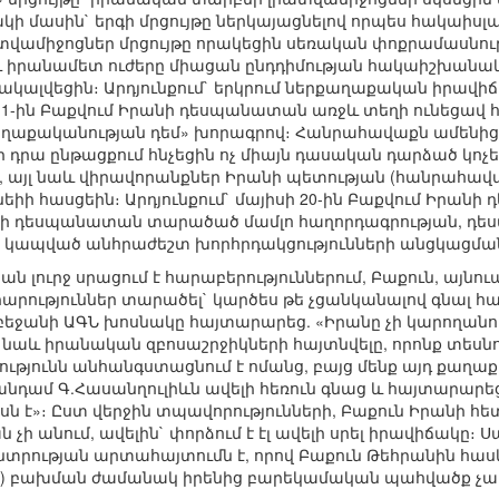
 մասին` երգի մրցույթը ներկայացնելով որպես հակաի
ատվամիջոցներ մրցույթը որակեցին սեռական փոքրամասնությ
 իրանամետ ուժերը միացան ընդդիմության հակաիշխանակա
կալվեցին։ Արդյունքում` երկրում ներքաղաքական իրավիճ
 11-ին Բաքվում Իրանի դեսպանատան առջև տեղի ունեցա
աքականության դեմ» խորագրով։ Հանրահավաքն ամենից
ր դրա ընթացքում հնչեցին ոչ միայն դասական դարձած կո
, այլ նաև վիրավորանքներ Իրանի պետության (հանրահավ
եիի հասցեին։ Արդյունքում` մայիսի 20-ին Բաքվում Իրանի
նի դեսպանատան տարածած մամլո հաղորդագրության, դե
տ կապված անհրաժեշտ խորհրդակցությունների անցկացման
 լուրջ սրացում է հարաբերություններում, Բաքուն, այնու
ություններ տարածել` կարծես թե չցանկանալով գնալ հա
րբեջանի ԱԳՆ խոսնակը հայտարարեց. «Իրանը չի կարողանում
 նաև իրանական զբոսաշրջիկների հայտնվելը, որոնք տեսնու
յունն անհանգստացնում է ոմանց, բայց մենք այդ քաղաքակ
նդամ Գ.Հասանղուլիևն ավելի հեռուն գնաց և հայտարարեց
սն է»։ Ըստ վերջին տպավորությունների, Բաքուն Իրանի 
չի անում, ավելին` փորձում է էլ ավելի սրել իրավիճակը։ Ս
ության արտահայտումն է, որով Բաքուն Թեհրանին հասկա
ն) բախման ժամանակ իրենից բարեկամական պահվածք չա