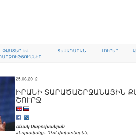
ՓԱՍՏԵՐ ԵՎ
ՏԵՍԱԴԱՐԱՆ
ԼՈՒՐԵՐ
Ա
ԴԱՐՁՈՒԹՅՈՒՆՆԵՐ
25.06.2012
ԻՐԱՆԻ ՏԱՐԱԾԱՇՐՋԱՆԱՅԻՆ Ք
ՇՈՒՐՋ
Սևակ Սարուխանյան
«Նորավանք» ԳԿՀ փոխտնօրեն,