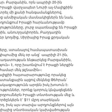
։ Բարզանին, որն ապրիլի 20-ին
 Իրաքի վարչապետ Նուրի ալ-Մալիքիին
տրել մի քանի հանգամանքներով,
ոնց անմիջական մասնակիցներն են նաև
րդյունքում Իրաքի հարևանությամբ
ւթյունները, լուրջ սպառնալիք են Իրաքի
ին, անուղղակիորեն, Բաղդադին
եր կողմից, Սիրիայից Իրաք քրդական
 ուժերը, ստանալով համապատասխան
պումից մեկ օր անց` ապրիլի 21-ին,
նադատության ենթարկեց Բարզանիին,
ուն» է, որը խառնվում է Իրաքի ներքին
համար մեկ թշնամին»։
Մալիքիի հայտարարությունը որակեց
խատանքային այցով մեկնեց Թեհրան`
ագրությունն արդեն իսկ խոսուն է։
ւթյուններ, որոնք կտրուկ կնվազեցնեն
դրումներն Իրաքի տնտեսության մեջ և
ծընկերն է` $11 մլրդ տարեկան
մլրդ, իսկ այս տարվա արդյունքներով այն
ուրքիայից տնտեսական կախվածության