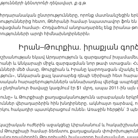
ունների կենտրոնի ղեկավար, ք.գ.թ.
րդարանական ընտրությունները, որոնք մատնանշեցին երկ
րություններից հետո, Թեհրանի համար նպաստավոր ֆոն ե
ացման համար։ Հոդվածում անդրադարձել ենք իրանա-թո
ւթյունների արդի հիմնախնդիրներին։
Իրան–Թուրքիա. իրաքյան գոր
մ իշխանության եկավ Արդարություն և զարգացում իսլամամետ
հրանի և Անկարայի միջև զարգացման նոր թափ ստացան։ Հ
ների մեծ մասը, Թուրքիան և Իրանը կարողացան մշակել 
ուն», Անկարան քայլ կատարեց դեպի Սիրիայի հետ հարաբե
ական հարաբերություններն աննախադեպ վերելք ապրեցին
դհանուր ծավալը կազմում էր $1 մլրդ, ապա 2011-ին այն ան
ւնը» և Թուրքիայի քաղաքականությունն արաբական երկրնե
ւններ վերադարձրին հին խնդիրները. ակնհայտ դարձավ, ո
ու հակադիր պատկերացում ունեն։ Առաջին հերթին` 3 պետ
կաշիական ուժերին աջակցելը Լիբանանում և հակաիշխանա
րում Թուրքիայի համար ձեռնտու քաղաքական փոփոխությո
է անուղղակիորեն Թուրքիային հակազդող հանգամանք, ապա