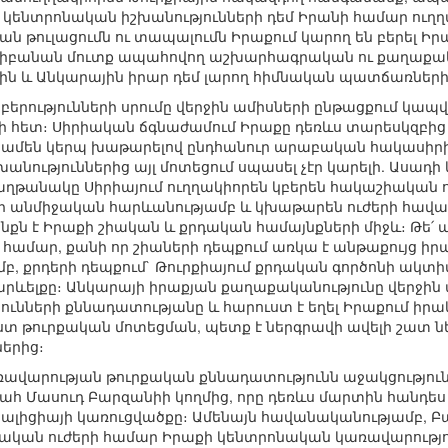
ի կենտրոնական իշխանությունների դեմ Իրանի համար ուղղ
ն թուլացումն ու տապալումն Իրաքում կարող են բերել Ի
 Լիբանան մուտք ապահովող աշխարհագրական ու քաղաքա
նին և Անկարային իրար դեմ լարող հիմնական պատճառների
րությունների սրումը վերջին ամիսների ընթացքում կապվ
 հետ։ Սիրիական ճգնաժամում Իրաքը դեռևս տարեսկզբից
ը` ամեն կերպ խաթարելով ընդհանուր արաբական հակաս
խանություններից այլ մոտեցում սպասել չէր կարելի. Ասա
աղթանակը Սիրիայում ուղղակիորեն կբերեն հակաշիական 
 անմիջական հարևանությամբ և կխաթարեն ուժերի հավասար
նքն է Իրաքի շիական և քրդական համայնքների միջև։ Թե՛ 
ի համար, քանի որ շիաների դեպքում առկա է անթաքույց 
, քրդերի դեպքում` Թուրքիայում քրդական գործոնի ակտիվ
րևելքը։ Անկարայի իրաքյան քաղաքականությունը վերջին ա
ունների քննադատությանը և հարուստ է եղել Իրաքում իր
 ըստ թուրքական մոտեցման, պետք է ներգրավի ավելի շատ 
երից։
կառավարության թուրքական քննադատությունն աջակցությու
հ Մասուդ Բարզանիի կողմից, որը դեռևս մարտին հանդես
իցիայի կառուցվածքը։ Ամենայն հավանականությամբ, Բար
կան ուժերի համար Իրաքի կենտրոնական կառավարությու