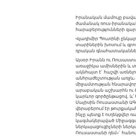
Իրանական մամուլը բավա
ժամանակ ռուս-իրանական 
հարաբերությունների զա
Վլադիմիր Պուտինի ընկալո
տարիներին խոսում և գրո
դրական գնահատականնե
Այսօր Իրանն ու Ռուսաստ
առաջիկա ամիսներին և տա
ակնհայտ է` հաշվի առնել
անհրաժեշտության առջև։
միջամտության հնարավորո
արաբական աշխարհն ու Թո
կարևոր գործընթացով. և՛
Մայիսին Ռուսաստանի ԱԳՆ
վերաբերում էր թուրքակ
ինչը պետք է ուղեկցվեր 
կազմակերպված Միջազգայ
ներկայացուցիչների ներկ
Ռուսաստանի դեմ»` հանո