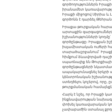
գործողություններն Իրաք
իրանամետ կառավարությա
Իրաքի միջոցով Սիրիա և
գործոնն է դարձել Թեհրա
Իրաքա-թուրքական հարաբե
արտաքին զարգացումների
իշխանությունների կողմ
գործընթացը։ Իրաքյան իշ
իսլամիստական ուժերի հ
տարածաշրջանում` Իրաքի
հիմքում ձևավորված դաշի
սպառնալիք են Թուրքիայ
գործընթացների նկատմամբ
ապակայունացնել երկրի ա
կենտրոնական իշխանությ
ստեղծելու կոչերով, որը,
թուրքմանական համայնքն
Հարկ է նշել, որ Իրաքի 
ինքնավարության նախագա
փոխել կառավարական կոալ
չափաբաժին ստանալ քրդա