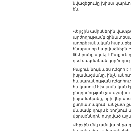
նվազեցումը խիստ կարևո
են։
Վերջին ամիսներին վատթա
արժողությամբ զինատեսակն
ադրբեջանական հարաբերու
հնարավոր հարվածներն Ի
Թեհրանը սկսել է Բաքուն
դեմ ռազմական գործողութ
Բաքուն նույնպես դժգոհ 
իսլամացմանը, ինչն անու
հասարակության դժգոհութ
հակասում է իսլամական 
ընդդիմության ջախջախում
իսլամականը, որի վերահսկ
ընդհատակում` անջատ քա
մասամբ դուրս է թողնում
վերածննդին ուղղված աջա
Վերջին մեկ ամսվա ընթաց
կայանալիք «Եվրատեսիլի»