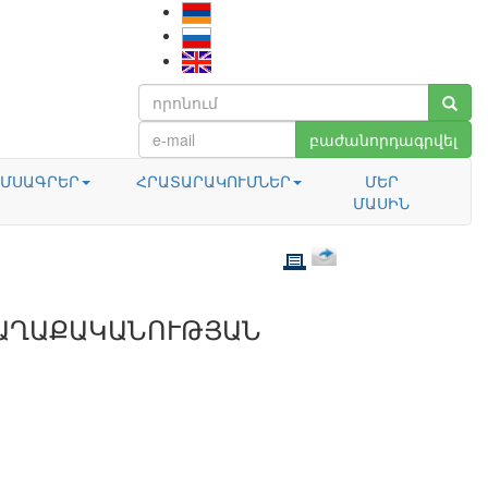
բաժանորդագրվել
ՄՍԱԳՐԵՐ
ՀՐԱՏԱՐԱԿՈՒՄՆԵՐ
ՄԵՐ
ՄԱՍԻՆ
ԱՂԱՔԱԿԱՆՈՒԹՅԱՆ