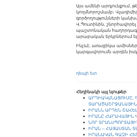
Այս ամենի արդյունքում,
կողմնորոշմամբ։ Վլադիմի
գործողությունների կան
Վ.Պուտինին, շնորհավորե
պաշտոնական հաղորդագրո
արաբական երկրներում եր
Ինչևէ, առաջիկա ամիսներ
կարգավորումն արդեն իսկ
դեպի ետ
Հեղինակի այլ նյութեր
ԱՐԴԻԱԿԱՆԱՑՈՒՄԸ, 
ՏԱՐԱԾԱՇՐՋԱՆԱՅԻՆ
ԻՐԱՆՆ ԱՐԴԵՆ ՇԱՀԵԼ
ԻՐԱՆԸ ՀԱՐԱՎԱՅԻՆ 
ՆՈՐ ՏՐԱՆՍՊՈՐՏԱՅ
ԻՐԱՆ – ՀԱՅԱՍՏԱՆ 
ԻՐԱՆԱԿԱՆ ԳԱԶԻ ՀԵ