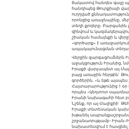
ճակատով հանդես գալը պա
հանդիպեց Թուրքիայի վար
ուղղված քննադատություն
որոնցից առաջնայինը, մե
տեղի քրդերը։ Բարզանին 
զինվում և կազմակերպվու
շիական համայնքի և վեր
«գործարք» է առաջարկում
ապակայունացման տեղափ
Վերջին զարգացումներն Ի
աջակցություն Իրանից, ն
Իրաքի վարչապետ ալ-Մալ
բայց առաջին հերթին` Թու
գործերին, «և եթե այսպե
Հայտարարությունից 1 օր
որպես «կեղտոտ սպառնալի
Իրանի նախագահի հետ բան
Նշենք, որ ալ-Մալիքիի` 
Իրաքի տնտեսական կախվա
խթանել ապրանքաշրջանառո
շրջանառությամբ։ Իրան–Իրա
նախատեսվում է հասցնել 