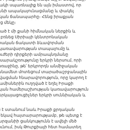
ակի սպառնալիք են այն իմաստով, որ
րանի ապակայունացմանը և փակել
կան ճանապարհը։ Հենց իրաքյան
ց մեկը։
ած է մի քանի հիմնական ներքին և
 բռնեց Սիրիայի կենտրոնական
իրիական ճակատի ձևավորման
դի կառավարության տապալումը և
ուժերի դիրքերի ամրապնդմանը
ակշռությունը երկրի ներսում, որի
առաջինը, թե՛ երկրորդն անմիջական
իրանամետ մոտեցում տարածաշրջանային
ացման հնարավորություն, որը կարող է
միսներին ուղղված է եղել Իրաքի
ական համերաշխության կառավարություն
ներկայացուցիչներ երկրի սուննիական և
ն է ստանում նաև Իրաքի քրդական
 եկավ հայտարարությամբ, թե պետք է
զանիի ցանկությունն է ավելի մեծ
նում, իսկ Թուրքիայի հետ համատեղ