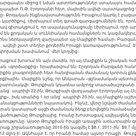
րզապես միջոց է նման արտոնություններ ստանալու համար
չապետ Ռ.Թ. Էրդողանի հետ, մայիսին ավելի սաստկացրեց
ը։ Քրդական ինքնավստահությունն Իրաքում կարել է բացա
ր կարծիքով, Սիրիայում տեղ գտած զարգացումներն են, որ
լավ գիտակցում է, որ ապակայունացումը Սիրիայում, որի ա
մ են քրդական և սուննիական համայնքներն ու կազմակերպո
ջինս ներկայացնող վարչապետ ալ-Մալիքիի համար։ Բարզան
. ավելի շատ տեղեր քրդերին Իրաքի կառավարությունում` ձ
ոխման խափանում` մեր կողմից։
րաքում խոսում են այն մասին, որ ալ-Մալիքին և շիական
ման «գործարքից» հրաժարվում են։ Էրդողան-Բարզանի հանդի
իքին լրագրողների հետ հանդիպման ժամանակ կտրուկ քն
րքիային։ Մալիքին նշեց, որ Անկարան «թշնամական պետությ
ս շարունակվի, Թուրքիան կդառնա ամբողջ տարածաշրջանի 
 անց` ապրիլի 22-ին, Թուրքիայի վարչապետ Էրդողանը ալ-
ք», իսկ սրանից 1 օր անց` ապրիլի 23-ին, ալ-Մալիքին աշ
ակցությունների նպատակով։ Ինչևէ, վերը նշված ժամանակ
Թեհրան կատարած այցի ժամանակ ձեռք բերվեցին համաձայնո
ծությունը Թուրքիայից. Իրանը խոստացավ ավելացնել ներ
ւթյունը։ Այսօր Թուրքիան Իրաքի առաջին առևտրային գոր
ք շրջանառությունը 2010-ին կազմել է $8,1, 2011-ին` $9,7 
12 մլրդ-ի։ Ակնհայտ է, որ Իրանի համար այսօր Իրաքի` Թ