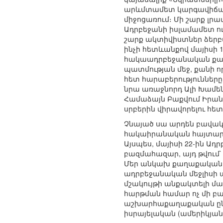
արևմտամետ կարգավիճակի
միջոցառում։ Մի շարք լր
Ադրբեջանի իսլամամետ ու
շարք ակտիվիստներ ձերբա
ինչի հետևանքով մայիսի
հակաադրբեջանական քաղ
պատմության մեջ, քանի ո
հետ հարաբերությունները
նրա առաջնորդ Ալի Խամեն
Համաձայն Բաքվում Իրա
սրբերին վիրավորելու հե
Չնայած սա արդեն բավական
հակաիրանական հայտարար
Այսպես, մայիսի 22-ին Ադ
բազմահազար, այդ թվում`
Մեր անկախ քաղաքականութ
ադրբեջանական մեջլիսի ա
մշակույթի անքակտելի մա
հարթման համար ոչ մի բան 
աշխարհաքաղաքական ընտր
իսրայելական (ամերիկյա