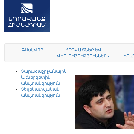
ԳԼԽԱՎՈՐ
ՀՈԴՎԱԾՆԵՐ ԵՎ
ՎԵՐԼՈՒԾՈՒԹՅՈՒՆՆԵՐ
ԻՐԱ
Տարածաշրջանային
և էներգետիկ
անվտանգություն
Տեղեկատվական
անվտանգություն