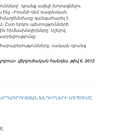
ունները` դրանք ավելի խորացնելու
են ինչ «Իրանի դեմ ռազմական
Ահմադինեժադը զանգահարել է
։ Ըստ երկու պետությունների
ն հիմնախնդիրները` նշելով
տրելիությունը։
 հարաբերությունները, սակայն դրանց
լոբուս» վերլուծական հանդես, թիվ 6, 2012
ՈՎՐԴԱԳՐՈՒԹՅԱՆ ԽՆԴԻՐՆԵՐԻ ԼՈՒԾՈՒՄԸ.
4]