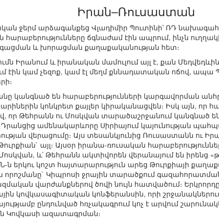
Իրան–Ռուսաստան
կան ջերմ արձագանքեց Վլադիմիր Պուտինի՝ ՌԴ նախագահ 
հարաբերությունները ճգնաժամ էին ապրում, ինչն ուղղակ
րգացման և խորացման քաղաքականության հետ։
ւմն Իրանում և իրանական մամուլում այլ է, քան Մեդվեդևի
ւմ էին կամ չեզոք, կամ էլ մեղմ քննադատական ոճով, ապա
րի։
անը կանգնած են հարաբերությունների կարգավորման անհր
րիներին կոնկրետ քայլեր կիրականացվեն։ Իսկ այն, որ հա
ով, որ Թեհրանն ու Մոսկվան տարածաշրջանում կանգնած են 
 Դրանցից ամենակարևորը Սիրիայում կայունության պահ
ւթյան վերացումը։ Այս տեսանկյունից Ռուսաստանն ու Իրան
ւրքիան` այլ։ Այսօր իրանա-ռուսական հարաբերությունների
 Մոսկվան, և՛ Թեհրանն ակտիվորեն վերանայում են իրենց 
-ն երկու կոշտ հայտարարություն արեց Թուրքիայի քաղաք
ան որոշմանը` Կիպրոսի ջրային տարածքում գազահորատման
ռազմական վարժանքներով ծովի նույն հատվածում։ Երկրորդը
ին կովկասագիտական կոնֆերանսին, որի շրջանակներու
այությամբ ընդունված հռչակագրում կոչ է արվում շարուն
ւն Կովկասի ազատագրման։