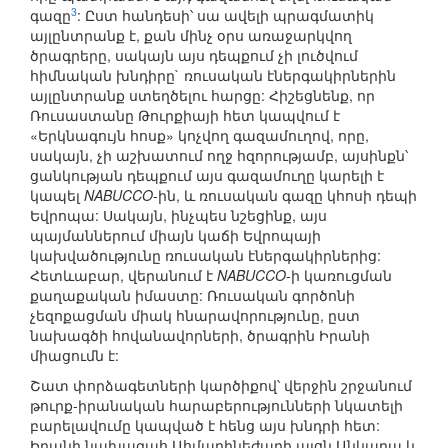
3
գազը
: Ըստ հանդեսի՝ սա ավելի պրագմատիկ
այլընտրանք է, քան մինչ օրս առաջարկվող
ծրագրերը, սակայն այս դեպքում չի լուծվում
հիմնական խնդիրը` ռուսական էներգակիրներին
այլընտրանք ստեղծելու հարցը: Հիշեցնենք, որ
Ռուսաստանը Թուրքիայի հետ կապվում է
«Երկնագույն հոսք» կոչվող գազամուղով, որը,
սակայն, չի աշխատում ողջ հզորությամբ, այսինքն՝
ցանկության դեպքում այս գազամուղը կարելի է
կապել
NABUCCO
-ին, և ռուսական գազը կհոսի դեպի
Եվրոպա: Սակայն, ինչպես նշեցինք, այս
պայմաններում միայն կաճի Եվրոպայի
կախվածությունը ռուսական էներգակիրներից:
Հետևաբար, վերանում է
NABUCCO
-ի կառուցման
քաղաքական իմաստը: Ռուսական գործոնի
չեզոքացման միակ հնարավորությունը, ըստ
նախագծի հովանավորների, ծրագրին Իրանի
միացումն է:
Շատ փորձագետների կարծիքով՝ վերջին շրջանում
թուրք-իրանական հարաբերությունների նկատելի
բարելավումը կապված է հենց այս խնդրի հետ:
Իրանի նախագահ Ահմադինեժադի այցն Անկարա և