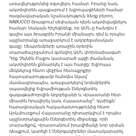
առավելությունից օգտվելու համար: Իրանը նաև
ակտիվորեն պայքարում է եվրոպացիների համար
ռազմավարական նշանակություն ձեռք բերող
NABUCCO
ծրագրում սեփական դերն ակտիվացնելու
համար: Սակայն հիշեցնենք, որ ԱՄՆ-ը հանդես է
գալիս այս ծրագրին Իրանի միանալու դեմ և որպես
այլընտրանք առաջարկում է ադրբեջանական
գազը: Սեպտեմբերի առաջին օրերին
տարածաշրջանում գտնվող ԱՄՆ փոխնախագահ
Դիք Չեյնին Բաքու կատարած այցի ժամանակ
ակտիվորեն քննարկել է այս հարցը: Եվրոպա
մեկնելուց հետո վեջինս հետաքրքիր
հայտարարությամբ հանդես եկավ՝
մասնավորապես, առաջարկելով նոյեմբերին
սպասվելիք Եվրամիության էներգետիկ
գագաթաժողովին Ադրբեջանի և Վրաստանի հետ
5
միասին հրավիրել նաև Հայաստանը
: Այսինքն՝
հարավօսական հակամարտությունից հետո
Արևմուտքում Հայաստանը դիտարկվում է որպես
այլընտրանքային էներգետիկ միջանցք, որի
տարածքով, Վրաստանում իրավիճակի նոր սրման
դեպքում, կարելի է էներգակիրներ մատակարարել