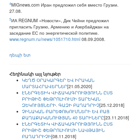
4
MIGnews.com Иран предложил себя вместо Грузии.
27.08.
5
ИА REGNUM «Новости», Дик Чейни предложил
пригласить Грузию, Армению и Азербайджан на
заседание ЕС по энергетической политике.
www.regnum.ru/news/1051710.html
08.09.2008.
դեպի ետ
Հեղինակի այլ նյութեր
ԿԵՂԾ ՕՐԱԿԱՐԳԵՐ ԵՎ ԻՐԱԿԱՆ
ՄԱՐՏԱՀՐԱՎԵՐՆԵՐ
[21.05.2020]
ԷՆԵՐԳԵՏԻԿ ՎԻՃԱԿԱԳՐՈՒԹՅՈՒՆՆ ԸՍՏ
ԲՐԻԹԻՇ ՓԵԹՐՈԼԻՈՒՄԻ ՏԱՐԵԿԱՆ
ԶԵԿՈՒՅՑՆԵՐԻ. ԳԱԶԻ ԲԱՂԱԴՐԻՉ
[25.12.2018]
ՉԻՆԱԿԱՆ ԲԱՐԵՓՈԽՈՒՄՆԵՐԻ ԵՎ ԲԱՑ
ՔԱՂԱՔԱԿԱՆՈՒԹՅԱՆ 40 ՏԱՐԻՆԵՐԸ
[23.11.2018]
ԷՆԵՐԳԵՏԻԿ ՎԻՃԱԿԱԳՐՈՒԹՅՈՒՆՆ ԸՍՏ
ԲՐԻԹԻՇ ՓԵԹՐՈԼԻՈՒՄԻ ՆԱՎԹԱՅԻՆ
ԲԱՂԱԴՐԻՉԻ
[08.11.2018]