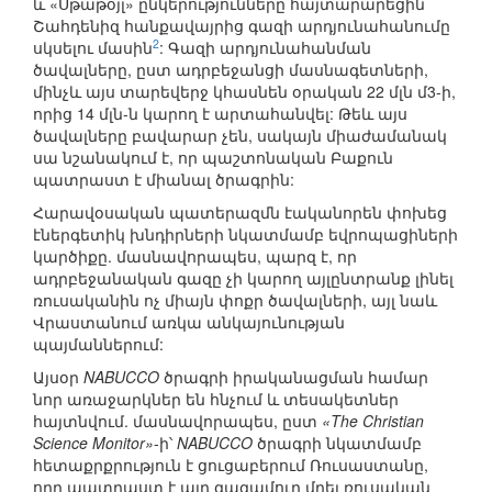
և «Սթաթօյլ» ընկերությունները հայտարարեցին
Շահդենիզ հանքավայրից գազի արդյունահանումը
2
սկսելու մասին
: Գազի արդյունահանման
ծավալները, ըստ ադրբեջանցի մասնագետների,
մինչև այս տարեվերջ կհասնեն օրական 22 մլն մ3-ի,
որից 14 մլն-ն կարող է արտահանվել: Թեև այս
ծավալները բավարար չեն, սակայն միաժամանակ
սա նշանակում է, որ պաշտոնական Բաքուն
պատրաստ է միանալ ծրագրին:
Հարավօսական պատերազմն էականորեն փոխեց
էներգետիկ խնդիրների նկատմամբ եվրոպացիների
կարծիքը. մասնավորապես, պարզ է, որ
ադրբեջանական գազը չի կարող այլընտրանք լինել
ռուսականին ոչ միայն փոքր ծավալների, այլ նաև
Վրաստանում առկա անկայունության
պայմաններում:
Այսօր
NABUCCO
ծրագրի իրականացման համար
նոր առաջարկներ են հնչում և տեսակետներ
հայտնվում. մասնավորապես, ըստ
«The Christian
Science Monitor»
-ի՝
NABUCCO
ծրագրի նկատմամբ
հետաքրքրություն է ցուցաբերում Ռուսաստանը,
որը պատրաստ է այդ գազամուղ մղել ռուսական