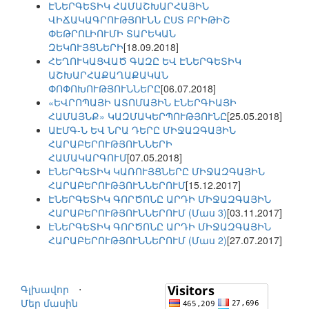
ԷՆԵՐԳԵՏԻԿ ՀԱՄԱՇԽԱՐՀԱՅԻՆ
ՎԻՃԱԿԱԳՐՈՒԹՅՈՒՆՆ ԸՍՏ ԲՐԻԹԻՇ
ՓԵԹՐՈԼԻՈՒՄԻ ՏԱՐԵԿԱՆ
ԶԵԿՈՒՅՑՆԵՐԻ
[18.09.2018]
ՀԵՂՈՒԿԱՑՎԱԾ ԳԱԶԸ ԵՎ ԷՆԵՐԳԵՏԻԿ
ԱՇԽԱՐՀԱՔԱՂԱՔԱԿԱՆ
ՓՈՓՈԽՈՒԹՅՈՒՆՆԵՐԸ
[06.07.2018]
«ԵՎՐՈՊԱՅԻ ԱՏՈՄԱՅԻՆ ԷՆԵՐԳԻԱՅԻ
ՀԱՄԱՅՆՔ» ԿԱԶՄԱԿԵՐՊՈՒԹՅՈՒՆԸ
[25.05.2018]
ԱԷՄԳ-Ն ԵՎ ՆՐԱ ԴԵՐԸ ՄԻՋԱԶԳԱՅԻՆ
ՀԱՐԱԲԵՐՈՒԹՅՈՒՆՆԵՐԻ
ՀԱՄԱԿԱՐԳՈՒՄ
[07.05.2018]
ԷՆԵՐԳԵՏԻԿ ԿԱՌՈՒՅՑՆԵՐԸ ՄԻՋԱԶԳԱՅԻՆ
ՀԱՐԱԲԵՐՈՒԹՅՈՒՆՆԵՐՈՒՄ
[15.12.2017]
ԷՆԵՐԳԵՏԻԿ ԳՈՐԾՈՆԸ ԱՐԴԻ ՄԻՋԱԶԳԱՅԻՆ
ՀԱՐԱԲԵՐՈՒԹՅՈՒՆՆԵՐՈՒՄ (Մաս 3)
[03.11.2017]
ԷՆԵՐԳԵՏԻԿ ԳՈՐԾՈՆԸ ԱՐԴԻ ՄԻՋԱԶԳԱՅԻՆ
ՀԱՐԱԲԵՐՈՒԹՅՈՒՆՆԵՐՈՒՄ (Մաս 2)
[27.07.2017]
Գլխավոր
⋅
Մեր մասին