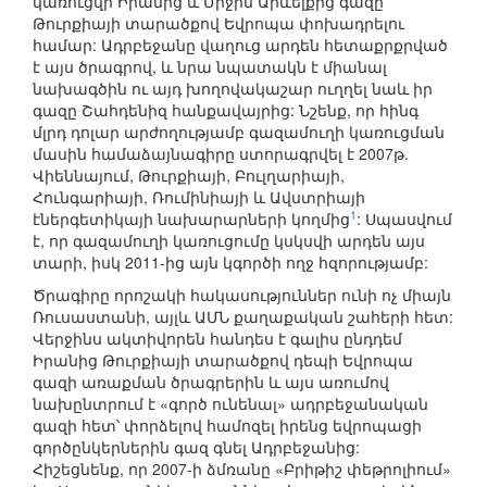
կառուցվի Իրանից և Միջին Արևելքից գազը
Թուրքիայի տարածքով Եվրոպա փոխադրելու
համար: Ադրբեջանը վաղուց արդեն հետաքրքրված
է այս ծրագրով, և նրա նպատակն է միանալ
նախագծին ու այդ խողովակաշար ուղղել նաև իր
գազը Շահդենիզ հանքավայրից: Նշենք, որ հինգ
մլրդ դոլար արժողությամբ գազամուղի կառուցման
մասին համաձայնագիրը ստորագրվել է 2007թ.
Վիեննայում, Թուրքիայի, Բուլղարիայի,
Հունգարիայի, Ռումինիայի և Ավստրիայի
1
էներգետիկայի նախարարների կողմից
: Սպասվում
է, որ գազամուղի կառուցումը կսկսվի արդեն այս
տարի, իսկ 2011-ից այն կգործի ողջ հզորությամբ:
Ծրագիրը որոշակի հակասություններ ունի ոչ միայն
Ռուսաստանի, այլև ԱՄՆ քաղաքական շահերի հետ:
Վերջինս ակտիվորեն հանդես է գալիս ընդդեմ
Իրանից Թուրքիայի տարածքով դեպի Եվրոպա
գազի առաքման ծրագրերին և այս առումով
նախընտրում է «գործ ունենալ» ադրբեջանական
գազի հետ՝ փորձելով համոզել իրենց եվրոպացի
գործընկերներին գազ գնել Ադրբեջանից:
Հիշեցնենք, որ 2007-ի ձմռանը «Բրիթիշ փեթրոլիում»