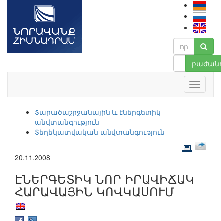
բաժանո
Տարածաշրջանային և էներգետիկ
անվտանգություն
Տեղեկատվական անվտանգություն
20.11.2008
ԷՆԵՐԳԵՏԻԿ ՆՈՐ ԻՐԱՎԻՃԱԿ
ՀԱՐԱՎԱՅԻՆ ԿՈՎԿԱՍՈՒՄ