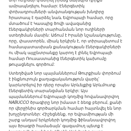
ամրապնդելու համար: Էներգետիկ
փոխադրումների անվտանգության խնդիրը
հրատապ է դարձել նաև Եվրոպայի համար, որը
մտածում է Կասպից ծովի ավազանից
էներգակիրների տարհանման նոր ուղիների
ստեղծման մասին: Աճում է Իրանի նշանակությունը,
որը, փաստորեն, միակ երկիրն է, որ տիրապետում է
համապատասխան քանակության էներգակիրների
ու միակ այլընտրանքը կարող է լինել Եվրոպայի
համար Ռուսաստանից էներգետիկ կախումը
թուլացնելու գործում:
Ստեղծված նոր պայմաններում Թուրքիան փորձում
է ինքնուրույն քաղաքականություն վարել՝
կարևորելով իր դերը որպես Արևելքից Արևմուտք
էներգետիկ տարանցման երկիր: Այս
պայմաններում Եվրոպայի կողմից հովանավորվող
NABUCCO
ծրագիրը նոր իմաստ է ձեռք բերում, քանի
որ վերջինիս գործարկման համար հայտնվել են նոր
խոչընդոտներ: Հիշեցնենք, որ Եվրամիության մի
շարք անդամ երկրների կողմից ֆինանսավորվող
այս ծրագրի համաձայն՝ գազամուղ պետք է