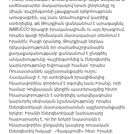
ամենաբարձր մակարդակով նրան ընդունելը ոչ
միայն Վաշինգտոնի չթաքցրած դժգոհությունն
առաջացրին, այլ նաև Արևմուտքում կարծիք
ստեղծվեց, թե Թուրքիան ցանկանում է արագացնել
NABUCCO
ծրագրի իրականացումն ու այդ ծրագրում,
որպես գազի հիմնական մատակարար տեսնում է
Իրանին: Բացի դրանից, Թուրքիայի ներկա
ղեկավարությունն իր տարածաշրջանային
քաղաքականությամբ ցանկանում է ընդգծել
անկախությունը Վաշինգտոնից և էներգետիկ
կարևորությունը Եվրոպայի համար՝ որպես
Ռուսաստանին այլընտրանքային ուղու:
Հասկանալի է, որ ստեղծված իրավիճակից
հնարավորինս փորձում է օգտվել նաև Իրանը, որի
համար Կովկասյան վերջին պատերազմից հետո
հնարավորություն է ստեղծվել առավելագույնս
կարևորել սեփական նշանակությունը՝ որպես
էներգետիկայի մատակարարման այլընտրանքային
երկիր: Իրանի էներգետիկայի նախարարը
հայտարարել է, որ իր երկրի նպատակն է
հնարավորինս ընդլայնել կապերը ռուսական
էներգետիկ հսկայի` «Գազպրոմի» հետ: Իրանի