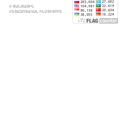
© ՑԱՆՑԱՅԻՆ
ՀԵՏԱԶՈՏԱԿԱՆ ԻՆՍՏԻՏՈՒՏ