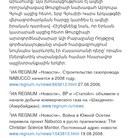
Արևմուտք: Այս խոսակցությունն էլ ավելի
որոշակիացավ Թուրքիայի նախագահ Աբդուլա
Գյուլի այցից հետո, երբ Գյումրի-Կարս երկաթգծի
վերագործարկման հարցը կարծես էլ ավելի
իրական դարձավ: Հիշեցնենք նաև, որ Երևան
կատարած այցից հետո Թուրքիայի
արտգործնախարար Ալի Բաբաջանը Ռոյթըրզ
գործակալությանը տված հարցազրույցում
նույնպես կարևորել էր Հայաստանի դերը՝ որպես
էներգետիկ տարանցման համար հնարավոր
այլընտրանքային երկիր:
1
ИА REGNUM «Новости», Строительство газопровода
NABUCCO начнется в 2008 году,
www.regnum.ru/news/663612.html
27.06.2006.
2
ИА REGNUM «Новости», BP и «Статойл» объявили о
начале добычи коммерческого газа на «Шахдениз»
(Азербайджан),
www.regnum.ru/news
3
ИА REGNUM «Новости», Война в Южной Осетии
перевела проект Nabucco в русло прагматизма: The
Christian Science Monitor, Постоянный адрес новости:
www.regnum.ru/news/1043813.html
19.08.2008.