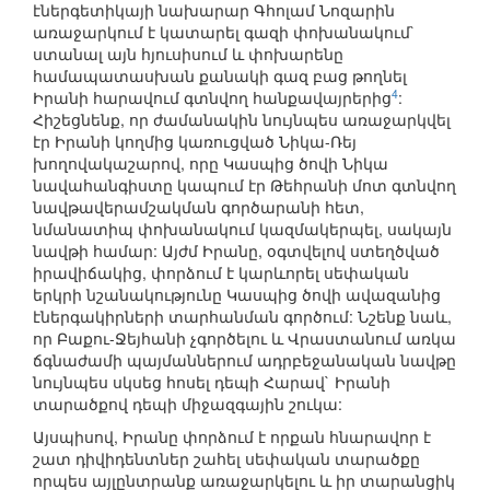
էներգետիկայի նախարար Գհոլամ Նոզարին
առաջարկում է կատարել գազի փոխանակում`
ստանալ այն հյուսիսում և փոխարենը
համապատասխան քանակի գազ բաց թողնել
4
Իրանի հարավում գտնվող հանքավայրերից
:
Հիշեցնենք, որ ժամանակին նույնպես առաջարկվել
էր Իրանի կողմից կառուցված Նիկա-Ռեյ
խողովակաշարով, որը Կասպից ծովի Նիկա
նավահանգիստը կապում էր Թեհրանի մոտ գտնվող
նավթավերամշակման գործարանի հետ,
նմանատիպ փոխանակում կազմակերպել, սակայն
նավթի համար: Այժմ Իրանը, օգտվելով ստեղծված
իրավիճակից, փորձում է կարևորել սեփական
երկրի նշանակությունը Կասպից ծովի ավազանից
էներգակիրների տարհանման գործում: Նշենք նաև,
որ Բաքու-Ջեյհանի չգործելու և Վրաստանում առկա
ճգնաժամի պայմաններում ադրբեջանական նավթը
նույնպես սկսեց հոսել դեպի Հարավ` Իրանի
տարածքով դեպի միջազգային շուկա:
Այսպիսով, Իրանը փորձում է որքան հնարավոր է
շատ դիվիդենտներ շահել սեփական տարածքը
որպես այլընտրանք առաջարկելու և իր տարանցիկ