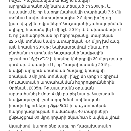
Ինչևէ, Կաշագանյան առաջին նավթի
արդյունահանումը նախատեսված էր 2008թ., և
սպասվում է, որ կարդյունահանվի տարեկան 7.5 մլն
տոննա նավթ, մոտավորապես 2.2 մլրդ խմ գազ
(ըստ վերջին տվյալների՝ Կաշագանի շահագործման
սկիզբը հետաձգվել է մինչև 2010թ.): Նախատեսվում
է, որ շահագործման իր հզորությանը, տարեկան
22.5 մլն տոննա նավթ և տարեկան 4.4 մլրդ խմ գազ,
այն կհասնի 2016թ.: Նախատեսվում է նաև, որ
ընդհանուր առմամբ Կաշագանի նավթային
շրջանում
Agip KCO
-ի կողմից կներդրվի 30 մլրդ դոլար
գումար: Սպասվում է, որ Ղազախստանը 2015թ.
նավթի արդյունահանման ծավալը կհասցնի
օրական 3 միլիոն տոննայի, ինչը մի փոքր է զիջում
Ռուսաստանի արտահանման հզորություններին:
Օրինակ, 2005թ. Ռուսաստանն օրական
արտահանել է մոտ 4 մլն բարել նավթ: Կաշագան
նավթադաշտի շահագործման օրինական
իրավունք ունեցող
Agip KCO
-ի պաշտոնական
հաղորդագրության համաձայն, 40 տարիների
ընթացքում 60 մլրդ դոլարի եկամուտ է ակնկալվում:
Այսպիսով, կարող ենք ասել, որ Ղազախստանի