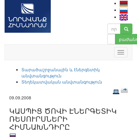
բաժանո
Տարածաշրջանային և էներգետիկ
անվտանգություն
Տեղեկատվական անվտանգություն
09.09.2008
ԿԱՍՊԻՑ ԾՈՎԻ ԷՆԵՐԳԵՏԻԿ
ՌԵՍՈՒՐՍՆԵՐԻ
ՀԻՄՆԱԽՆԴԻՐԸ