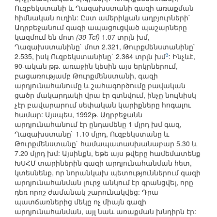
Ուզբեկստանի և Ղազախստանի գազի առաքման
հիմնական ուղին: Ըստ ամերիկյան աղբյուրների`
Ադրբեջանում գազի ապացուցված պաշարները
կազմում են մոտ
(30 Tcf)
1.07 տրլն խմ,
Ղազախստանինը` մոտ 2.321, Թուրքմենստանինը`
3
2.535, իսկ Ուզբեկստանինը` 2.364 տրլն խմ
: Ինչևէ,
90-ական թթ. առաջին կեսին այս երկրներում,
բացառությամբ Թուրքմենստանի, գազի
արդյունահանումը և շահագործումը բավական
ցածր մակարդակի վրա էր գտնվում, ինչը նույնիսկ
չէր բավարարում սեփական կարիքները հոգալու
համար: Այսպես, 1992թ. Ադրբեջանն
արդյունահանում էր ընդամենը 1 մլրդ խմ գազ,
Ղազախստանը` 1.10 մլրդ, Ուզբեկստանը և
Թուրքմենստանը` համապատասխանաբար 5.30 և
7.20 մլրդ խմ: Այսինքն, եթե այս թվերը համեմատենք
ԽՍՀՄ տարիներին գազի արդյունահանման հետ,
կտեսնենք, որ նորանկախ պետություններում գազի
արդյունահանման լուրջ անկում էր գրանցվել, որը
դեռ որոշ ժամանակ շարունակվեց: Դրա
պատճառներից մեկը ոչ միայն գազի
արդյունահանման, այլ նաև առաքման խնդիրն էր: