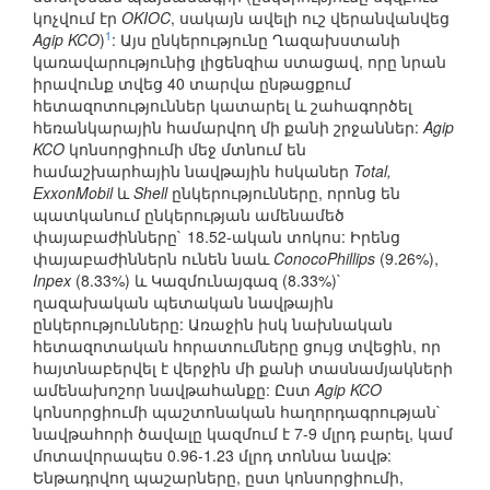
կոչվում էր
OKIOC
, սակայն ավելի ուշ վերանվանվեց
1
Agip KCO
)
: Այս ընկերությունը Ղազախստանի
կառավարությունից լիցենզիա ստացավ, որը նրան
իրավունք տվեց 40 տարվա ընթացքում
հետազոտություններ կատարել և շահագործել
հեռանկարային համարվող մի քանի շրջաններ:
Agip
KCO
կոնսորցիումի մեջ մտնում են
համաշխարհային նավթային հսկաներ
Total,
ExxonMobil
և
Shell
ընկերությունները, որոնց են
պատկանում ընկերության ամենամեծ
փայաբաժինները` 18.52-ական տոկոս: Իրենց
փայաբաժիններն ունեն նաև
ConocoPhillips
(9.26%),
Inpex
(8.33%) և Կազմունայգազ (8.33%)`
ղազախական պետական նավթային
ընկերությունները: Առաջին իսկ նախնական
հետազոտական հորատումները ցույց տվեցին, որ
հայտնաբերվել է վերջին մի քանի տասնամյակների
ամենախոշոր նավթահանքը: Ըստ
Agip KCO
կոնսորցիումի պաշտոնական հաղորդագրության`
նավթահորի ծավալը կազմում է 7-9 մլրդ բարել, կամ
մոտավորապես 0.96-1.23 մլրդ տոննա նավթ:
Ենթադրվող պաշարները, ըստ կոնսորցիումի,