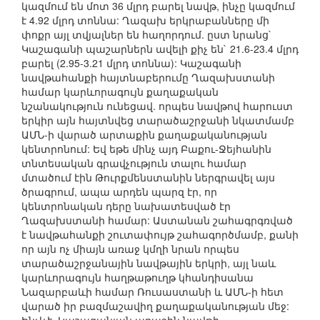
կազմում են մոտ 36 մլրդ բարել նավթ, ինչը կազմում
է 4.92 մլրդ տոննա: Ղազախ երկրաբանները մի
փոքր այլ տվյալներ են հաղորդում. ըստ նրանց`
Կաշագանի պաշարներն ավելի քիչ են` 21.6-23.4 մլրդ
բարել (2.95-3.21 մլրդ տոննա): Կաշագանի
նավթահանքի հայտնաբերումը Ղազախստանի
համար կարևորագույն քաղաքական
նշանակություն ունեցավ. որպես նավթով հարուստ
երկիր այն հայտնվեց տարածաշրջանի նկատմամբ
ԱՄՆ-ի վարած արտաքին քաղաքականության
կենտրոնում: Եվ եթե մինչ այդ Բաքու-Ջեյհանին
տնտեսական գրավչություն տալու համար
մտածում էին Թուրքմենստանին ներգրավել այս
ծրագրում, ապա արդեն պարզ էր, որ
կենտրոնական դերը նախատեսված էր
Ղազախստանի համար: Աստանան շահագրգռված
է նավթահանքի շուտափույթ շահագործմամբ, քանի
որ այն ոչ միայն առաջ կմղի նրան որպես
տարածաշրջանային նավթային երկրի, այլ նաև
կարևորագույն հաղթաթուղթ կհանդիսանա
Նազարբաևի համար Ռուսաստանի և ԱՄՆ-ի հետ
վարած իր բազմաշավիղ քաղաքականության մեջ: