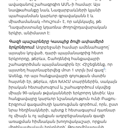
ավազանով շահագրգիռ ԱՄՆ-ի համար: Այս
նավթահանքը նաև Նազարբաևների կլանի
պահպանման կարևոր գրավականն է և
միաժամանակ «հուշում» է, որ ակնկալել, թե
Ղազախստանը կդառնա ժողովրդավարական
երկիր, անիմաստ է:
Գազի պաշարները Կասպից ծովի ափամերձ
երկրներում:
Ադրբեջանի համար ամենահաջող`
այսպես կոչված, դարի պայմանագրից հետո
երկրորդը, թերևս, Շահդենիզ հանքավայրի
շահագործման պայմանագիրն էր: Հիշեցնենք, որ
2
այստեղ հայտնաբերվեց մոտ 1 տրլն խմ գազ
:
Ասենք, որ այս հանքավայրի գոյության մասին
հայտնի էր, թերևս, դեռ ԽՍՀՄ տարիներին, սակայն
իրական հետախուզում և շահագործում սկսվեց
միայն 90-ական թվականների երկրորդ կեսին: Այս
հանքավայրը կարևոր նշանակություն ունի Բաքու-
Էրզրում գազամուղի կառուցման գործում, որն, ըստ
նրա հեղինակների, պետք է հետագայում դառնար
ոչ միայն և ոչ այնքան ադրբեջանական գազի
առաքման հիմնական խողովակաշար, որքան
միջինասիական երկրների` Թուրքմենստանի,