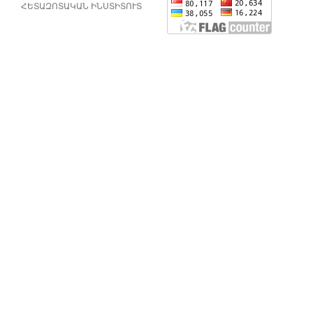
ՀԵՏԱԶՈՏԱԿԱՆ ԻՆՍՏԻՏՈՒՏ