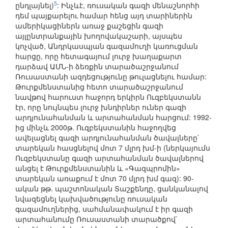
5
ընդլայնել)
: Ինչևէ, ռուսական գազի մենաշնորհի
դեմ պայքարելու համար հենց այդ տարիներին
ամերիկացիներն առաջ քաշեցին գազի
այլընտրանքային խողովակաշարի, այսպես
կոչված, Անդրկասպյան գազամուղի կառուցման
հարցը, որը հետագայում լուրջ խաղաքարտ
դարձավ ԱՄՆ-ի ձեռքին տարածաշրջանում
Ռուսաստանի ազդեցությունը թուլացնելու համար:
Թուրքմենստանից հետո տարածաշրջանում
նավթով հարուստ հաջորդ երկիրն Ուզբեկստանն
էր, որը նույնպես լուրջ խնդիրներ ուներ գազի
արդյունահանման և արտահանման հարցում: 1992-
ից մինչև 2000թ. Ուզբեկստանին հաջողվեց
ավելացնել գազի արդյունահանման ծավալները`
տարեկան հասցնելով մոտ 7 մլրդ խմ-ի (ներկայումս
Ուզբեկստանը գազի արտահանման ծավալներով
անցել է Թուրքմենստանին և «Գազպրոմին»
տարեկան առաքում է մոտ 70 մլրդ խմ գազ): 90-
ական թթ. պաշտոնական Տաշքենդը, ցանկանալով
նվազեցնել կախվածությունը ռուսական
գազամուղներից, սահմանափակում է իր գազի
արտահանումը Ռուսաստանի տարածքով`