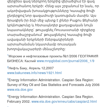
վերջինս գազ ներկրող երկրից վերածվում էր գազ
արտահանող երկրի: Հենց այս շրջանում էր նաև, որ
ակտիվացան խոսակցությունները Կասպից ծովի
ընդերքով նոր գազամուղի կառուցման մասին: Այս
ծրագիրն իր ձևի մեջ պետք է լիներ Բաքու-Ջեյհանի
կրկնությունը և հետապնդեր քաղաքական նույն
նպատակները` թուլացնել Ռուսաստանի դիրքերը
տարածաշրջանում` թուլացնելով Կասպից ծովի
ավազանի երկրների էներգակիրների
արտահանման նկատմամբ ռուսական
խողովակաշարերի մենաշնորհը:
1
Морские и нефтегазовые проекты №1/2006 ГЕОГРАФИЯ
БИЗНЕСА: Каспий
www.mnpglobal.com/journal/2006_1/9
2
Нефть Баку, Апрель 12,2007
www.bakunews.info/news/1921.html
3
Energy Information Administration. Caspian Sea Region:
Survey of Key Oil and Gas Statistics and Forecasts July 2006
www.eia.doe.gov
4
Energy Information Administration. Caspian Sea Region.
February 2002.
www.eia.doe.gov/emeu/cabs/caspian2.html