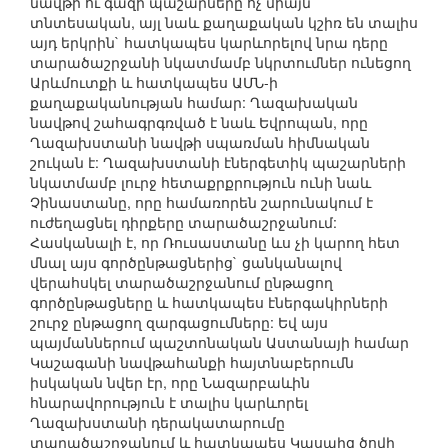
նավթի ու գազի պաշարները ոչ միայն
տնտեսական, այլ նաև քաղաքական կշիռ են տալիս
այդ երկրին` հատկապես կարևորելով նրա դերը
տարածաշրջանի նկատմամբ նկրտումներ ունեցող
Արևմուտքի և հատկապես ԱՄՆ-ի
քաղաքականության համար: Ղազախական
նավթով շահագրգռված է նաև Եվրոպան, որը
Ղազախստանի նավթի սպառման հիմնական
շուկան է: Ղազախստանի էներգետիկ պաշարների
նկատմամբ լուրջ հետաքրքրություն ունի նաև
Չինաստանը, որը համառորեն շարունակում է
ուժեղացնել դիրքերը տարածաշրջանում:
Հասկանալի է, որ Ռուսաստանը ևս չի կարող հետ
մնալ այս գործընթացներից` ցանկանալով
վերահսկել տարածաշրջանում ընթացող
գործընթացները և հատկապես էներգակիրների
շուրջ ընթացող զարգացումները: Եվ այս
պայմաններում պաշտոնական Աստանայի համար
Կաշագանի նավթահանքի հայտնաբերումն
իսկական նվեր էր, որը Նազարբաևին
հնարավորություն է տալիս կարևորել
Ղազախստանի դերակատարումը
տարածաշրջանում և հատկապես Կասպից ծովի