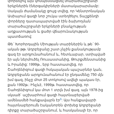
փորձելով այն կոմպենսացնել տարածաշրջանի
երկրներին էներգակիրների մատակարարմամբ:
Սակայն ժամանակը ցույց տվեց, որ Կենտրոնական
Ասիայում գազի նոր շուկա ստեղծելու Տաշքենդի
փորձերը դատապարտված էին ձախողման`
տարածաշրջանի երկրների բնակչության
աղքատության և ցածր վճարունակության
պատճառով:
Թե´ Խորհրդային Միության տարիներին և թե´ 90-
ական թթ. Ադրբեջանը շատ չնչին քանակությամբ
գազ էր արդյունահանում և, հետևաբար, ստիպված
էր այն ներմուծել Ռուսաստանից, Թուրքմենստանից
և Իրանից: 1999թ., երբ հաստատվեց, որ
Շահդենիզում գազի հսկայական պաշարներ կան,
Ադրբեջանն արդյունահանում էր ընդամենը 750 մլն
խմ գազ, ինչը մոտ 25 տոկոսով ավելի պակաս էր,
քան 1992թ.: Ինչևէ, 1999թ. հաստատվեց, որ
Շահդենիզում կա մոտ 1 տրլն խմ գազ. այն 1978-ից
սկսած` աշխարհում գազի հայտնաբերված
6
ամենամեծ հանքավայրն էր
: Այս հանքավայրի
հայտնաբերումն էականորեն փոխեց Ադրբեջանի
դիրքը տարածաշրջանում, և հասկանալի էր, որ