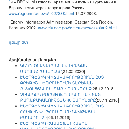
5
ИА REGNUM Новости. Кратчайший путь из Туркмении в
Европу лежит через территорию России.
www.regnum.ru/news/1027388.html
14.07.2008.
6
Energy Information Administration. Caspian Sea Region.
February 2002.
www.eia.doe.gov/emeu/cabs/caspian2.html
դեպի ետ
Հեղինակի այլ նյութեր
ԿԵՂԾ ՕՐԱԿԱՐԳԵՐ ԵՎ ԻՐԱԿԱՆ
ՄԱՐՏԱՀՐԱՎԵՐՆԵՐ
[21.05.2020]
ԷՆԵՐԳԵՏԻԿ ՎԻՃԱԿԱԳՐՈՒԹՅՈՒՆՆ ԸՍՏ
ԲՐԻԹԻՇ ՓԵԹՐՈԼԻՈՒՄԻ ՏԱՐԵԿԱՆ
ԶԵԿՈՒՅՑՆԵՐԻ. ԳԱԶԻ ԲԱՂԱԴՐԻՉ
[25.12.2018]
ՉԻՆԱԿԱՆ ԲԱՐԵՓՈԽՈՒՄՆԵՐԻ ԵՎ ԲԱՑ
ՔԱՂԱՔԱԿԱՆՈՒԹՅԱՆ 40 ՏԱՐԻՆԵՐԸ
[23.11.2018]
ԷՆԵՐԳԵՏԻԿ ՎԻՃԱԿԱԳՐՈՒԹՅՈՒՆՆ ԸՍՏ
ԲՐԻԹԻՇ ՓԵԹՐՈԼԻՈՒՄԻ ՆԱՎԹԱՅԻՆ
ԲԱՂԱԴՐԻՉԻ
[08.11.2018]
ԷՆԵՐԳԵՏԻԿ ՀԱՄԱՇԽԱՐՀԱՅԻՆ
ՎԻՃԱԿԱԳՐՈՒԹՅՈՒՆՆ ԸՍՏ ԲՐԻԹԻՇ