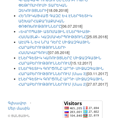
ՓԵԹՐՈԼԻՈՒՄԻ ՏԱՐԵԿԱՆ
ԶԵԿՈՒՅՑՆԵՐԻ
[18.09.2018]
ՀԵՂՈՒԿԱՑՎԱԾ ԳԱԶԸ ԵՎ ԷՆԵՐԳԵՏԻԿ
ԱՇԽԱՐՀԱՔԱՂԱՔԱԿԱՆ
ՓՈՓՈԽՈՒԹՅՈՒՆՆԵՐԸ
[06.07.2018]
«ԵՎՐՈՊԱՅԻ ԱՏՈՄԱՅԻՆ ԷՆԵՐԳԻԱՅԻ
ՀԱՄԱՅՆՔ» ԿԱԶՄԱԿԵՐՊՈՒԹՅՈՒՆԸ
[25.05.2018]
ԱԷՄԳ-Ն ԵՎ ՆՐԱ ԴԵՐԸ ՄԻՋԱԶԳԱՅԻՆ
ՀԱՐԱԲԵՐՈՒԹՅՈՒՆՆԵՐԻ
ՀԱՄԱԿԱՐԳՈՒՄ
[07.05.2018]
ԷՆԵՐԳԵՏԻԿ ԿԱՌՈՒՅՑՆԵՐԸ ՄԻՋԱԶԳԱՅԻՆ
ՀԱՐԱԲԵՐՈՒԹՅՈՒՆՆԵՐՈՒՄ
[15.12.2017]
ԷՆԵՐԳԵՏԻԿ ԳՈՐԾՈՆԸ ԱՐԴԻ ՄԻՋԱԶԳԱՅԻՆ
ՀԱՐԱԲԵՐՈՒԹՅՈՒՆՆԵՐՈՒՄ (Մաս 3)
[03.11.2017]
ԷՆԵՐԳԵՏԻԿ ԳՈՐԾՈՆԸ ԱՐԴԻ ՄԻՋԱԶԳԱՅԻՆ
ՀԱՐԱԲԵՐՈՒԹՅՈՒՆՆԵՐՈՒՄ (Մաս 2)
[27.07.2017]
Գլխավոր
⋅
Մեր մասին
© ՑԱՆՑԱՅԻՆ