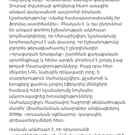
Զուրաբ Ժվանիայի զոհվելուց հետո առաջին
անգամ վարչապետի պաշտոնի իրական
նշանակությունը «սկսեց համապատասխանել իր
ֆորմալ աստիճանին»։ Բնական է, և դա ընդունում
են անգամ գործող իշխանության ակնհայտ
կողմնակիցները, որ Մերաբիշվիլու նշանակումը
խորհրդանշում է այն փաստը, որ իշխանությունը
լրջորեն թերագնահատել է ընդդիմադիր
«Վրացական երազանք» շարժման քաղաքական
պոտենցիալը և հիմա արդեն փորձում է շտկել բաց
թողած հնարավորությունները։ Բայց դրա հետ
մեկտեղ ՆԳՆ նախկին ղեկավարի (որը, ի
տարբերություն Սահակաշվիլու, քչախոսի և
խոսքերը քամուն չտվող էֆեկտիվ մենեջերի
համբավ ունի) նշանակումը նույնպես
ակտուալացրեց խոսակցությունները
Սահակաշվիլու հնարավոր հաջորդի թեկնածության
մասին՝ միաժամանակ անալոգներ անցկացնելով
2008թ. «ռուսական սցենարով» կադրային
փոխատեղումների հետ։
Սակայն ակնհայտ է, որ Վրաստանի