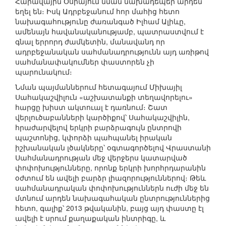
Հարավային Օսիայում նման նախադեպեր արդեն
եղել են։ Իսկ Ադրբեջանում հոր մահից հետո
նախագահությունը ժառանգած Իլհամ Ալիևը,
ամենայն հավանականությամբ, պատրաստվում է
գնալ երրորդ ժամկետին, մանավանդ որ
ադրբեջանական սահմանադրությունն այդ առիթով
սահմանափակումներ փաստորեն չի
պարունակում։
Նման պայմաններում հետագայում Միխայիլ
Սահակաշվիլուն «աշխատանքի տեղավորելու»
հարցը խիստ ակտուալ է դառնում։ Շատ
վերլուծաբանների կարծիքով՝ Սահակաշվիլին,
հրաժարվելով երկրի բարձրագույն ընտրովի
պաշտոնից, կփորձի պահպանել իրական
իշխանական լծակները՝ օգտագործելով Վրաստանի
Սահմանադրության մեջ վերջերս կատարված
փոփոխությունները, որոնք երկրի խորհրդարանին
օժտում են ավելի բարձր լիազորություններով։ Թեև
սահմանադրական փոփոխություններն ուժի մեջ են
մտնում արդեն նախագահական ընտրություններից
հետո, գալիք՝ 2013 թվականին, բայց այդ փաստը էլ
ավելի է սրում քաղաքական ինտրիգը, և