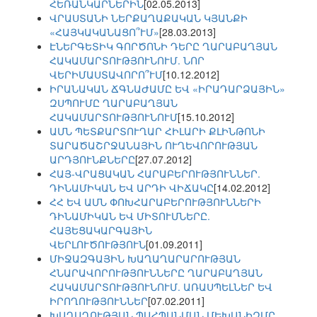
ՀԵՌԱՆԿԱՐՆԵՐԻՆ
[02.05.2013]
ՎՐԱՍՏԱՆԻ ՆԵՐՔԱՂԱՔԱԿԱՆ ԿՅԱՆՔԻ
«ՀԱՅԿԱԿԱՆԱՑՈ՞ՒՄ»
[28.03.2013]
ԷՆԵՐԳԵՏԻԿ ԳՈՐԾՈՆԻ ԴԵՐԸ ՂԱՐԱԲԱՂՅԱՆ
ՀԱԿԱՄԱՐՏՈՒԹՅՈՒՆՈՒՄ. ՆՈՐ
ՎԵՐԻՄԱՍՏԱՎՈՐՈ՞ՒՄ
[10.12.2012]
ԻՐԱՆԱԿԱՆ ՃԳՆԱԺԱՄԸ ԵՎ «ԻՐԱԴԱՐՁԱՅԻՆ»
ԶՍՊՈՒՄԸ ՂԱՐԱԲԱՂՅԱՆ
ՀԱԿԱՄԱՐՏՈՒԹՅՈՒՆՈՒՄ
[15.10.2012]
ԱՄՆ ՊԵՏՔԱՐՏՈՒՂԱՐ ՀԻԼԱՐԻ ՔԼԻՆԹՈՆԻ
ՏԱՐԱԾԱՇՐՋԱՆԱՅԻՆ ՈՒՂԵՎՈՐՈՒԹՅԱՆ
ԱՐԴՅՈՒՆՔՆԵՐԸ
[27.07.2012]
ՀԱՅ-ՎՐԱՑԱԿԱՆ ՀԱՐԱԲԵՐՈՒԹՅՈՒՆՆԵՐ.
ԴԻՆԱՄԻԿԱՆ ԵՎ ԱՐԴԻ ՎԻՃԱԿԸ
[14.02.2012]
ՀՀ ԵՎ ԱՄՆ ՓՈԽՀԱՐԱԲԵՐՈՒԹՅՈՒՆՆԵՐԻ
ԴԻՆԱՄԻԿԱՆ ԵՎ ՄԻՏՈՒՄՆԵՐԸ.
ՀԱՅԵՑԱԿԱՐԳԱՅԻՆ
ՎԵՐԼՈՒԾՈՒԹՅՈՒՆ
[01.09.2011]
ՄԻՋԱԶԳԱՅԻՆ ԽԱՂԱՂԱՐԱՐՈՒԹՅԱՆ
ՀՆԱՐԱՎՈՐՈՒԹՅՈՒՆՆԵՐԸ ՂԱՐԱԲԱՂՅԱՆ
ՀԱԿԱՄԱՐՏՈՒԹՅՈՒՆՈՒՄ. ԱՌԱՍՊԵԼՆԵՐ ԵՎ
ԻՐՈՂՈՒԹՅՈՒՆՆԵՐ
[07.02.2011]
ԽԱՂԱՂՈՒԹՅԱՆ ՊԱՀՊԱՆՄԱՆ ՄԵԽԱՆԻԶՄԸ