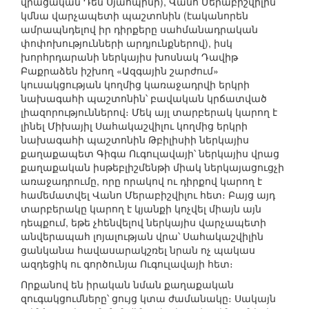
վրացական Դեն Սյաոպինի), Վանո Մերաբիշվիլին
կմնա վարչապետի պաշտոնին (էականորեն
ամրապնդելով իր դիրքերը սահմանադրական
փոփոխությունների արդյունքներով), իսկ
խորհրդարանի ներկայիս խոսնակ Դավիթ
Բաքրաձեն իշխող «Ազգային շարժում»
կուսակցության կողմից կառաջադրվի երկրի
նախագահի պաշտոնին՝ բավական կրճատված
լիազորություններով։ Մեկ այլ տարբերակ կարող է
լինել Միխայիլ Սահակաշվիլու կողմից երկրի
նախագահի պաշտոնին Թբիլիսիի ներկայիս
քաղաքապետ Գիգա Ուգուլավայի՝ ներկայիս վրաց
քաղաքական իսթեբլիշմենթի միակ ներկայացուցչի
առաջադրումը, որը որակով ու դիրքով կարող է
համեմատվել Վանո Մերաբիշվիլու հետ։ Բայց այդ
տարբերակը կարող է կյանքի կոչվել միայն այն
դեպքում, եթե չհենվելով ներկայիս վարչապետի
անվերապահ լոյալության վրա՝ Սահակաշվիլին
ցանկանա հավասարակշռել նրան ոչ պակաս
ազդեցիկ ու գործունյա Ուգուլավայի հետ։
Որքանով են իրական նման քաղաքական
զուգակցումները՝ ցույց կտա ժամանակը։ Սակայն