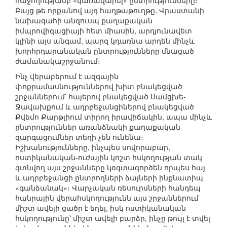
հաջողությամբ «կառավարել» ընտրությունները։
Բայց թե որքանով այդ հաղթաթուղթը, Վրաստանի
նախագահի անզուսպ քաղաքական
իմպրովիզացիայի հետ միասին, արդյունավետ
կլինի այս անգամ, պարզ կդառնա արդեն մինչև
խորհրդարանական ընտրությունները մնացած
ժամանակաշրջանում։
Ինչ վերաբերում է ազգային
փոքրամասնություններով խիտ բնակեցված
շրջաններում՝ հայերով բնակեցված Սամցխե-
Ջավախքում և ադրբեջանցիներով բնակեցված
Քվեմո Քարթլիում տիրող իրավիճակին, ապա մինչև
ընտրություններ առանձնակի քաղաքական
զարգացումներ տեղի չեն ունենա։
Իշխանությունները, ինչպես սովորաբար,
ոստիկանական-ուժային կոշտ հսկողության տակ
գտնվող այս շրջանները կօգտագործեն որպես հայ
և ադրբեջանցի ընտրողների ձայների ինքնատիպ
«գանձանակ»։ Վարչական ռեսուրսների հանդեպ
հանրային վերահսկողությունն այս շրջաններում
միշտ ավելի ցածր է եղել, իսկ ոստիկանական
հսկողությունը՝ միշտ ավելի բարձր, ինչը թույլ է տվել