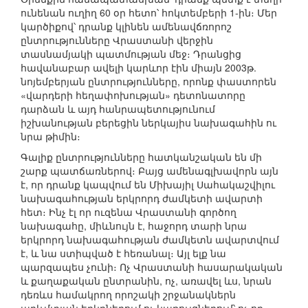
ունենան ուղիղ 60 օր հետո՝ հոկտեմբերի 1-ին։ Մեր
կարծիքով՝ դրանք կլինեն ամենավճռորոշ
ընտրությունները Վրաստանի վերջին
տասնամյակի պատմության մեջ։ Դրանցից
հավանաբար ավելի կարևոր էին միայն 2003թ.
նոյեմբերյան ընտրությունները, որոնք փաստորեն
«վարդերի հեղափոխության» դետոնատորը
դարձան և այդ հանրապետությունում
իշխանության բերեցին ներկայիս նախագահին ու
նրա թիմին։
Գալիք ընտրությունները հատկանշական են մի
շարք պատճառներով։ Բայց ամենագլխավորն այն
է, որ դրանք կապվում են Միխայիլ Սահակաշվիլու
նախագահության երկրորդ ժամկետի ավարտի
հետ։ Ինչ էլ որ ուզենա Վրաստանի գործող
նախագահը, միևնույն է, հաջորդ տարի նրա
երկրորդ նախագահության ժամկետն ավարտվում
է, և նա ստիպված է հեռանալ։ Այլ ելք նա
պարզապես չունի։ Ոչ Վրաստանի հասարակական
և քաղաքական ընտրանին, ոչ, առավել ևս, նրան
դեռևս համակրող որոշակի շրջանակներն