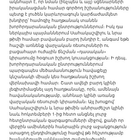
ակնհայտ է, որ նման (ինչպես և այլ) սցենարների
իրականացման համար գործող իշխանությունները
պետք է լուծեն կարևորագույն կարճաժամկետ
խնդիրը՝ համոզիչ հաղթանակ տանեն
խորհրդարանական ընտրություններում։ Իսկ դա
ներկայիս պայմաններում Սահակաշվիլու և նրա
թիմի համար բավական բարդ խնդիր է, անգամ եթե
հաշվի առնենք վարչական ռեսուրսների ու
բացահայտ ուժային ճնշման «դասական»
կիրառումը հօգուտ իշխող կուսակցության։ Ի դեպ,
խորհրդարանական ընտրություններում
պարզապես մեծամասնություն հավաքելը
կնշանակի միայն կես հաղթանակ իշխող
վերնախավի համար։ Շատ ավելի բարդ կլինի
լեգիտիմացնել այդ հաղթանակը, որն, ամենայն
հավանականությամբ, անհնար կլինի առանց
վարչական ռեսուրսի կիրառման։ Այլ խոսքով՝
Սահակաշվիլուն և նրա թիմին անհրաժեշտ կլինի
նաև հոկտեմբերի 1-ից հետո անցնել լուրջ
հետընտրական զարգացումների միջով, քանի որ
վերջին ամիսներին հանրային լուրջ աջակցություն
ստացող ընդդիմությունը հազիվ թե հեշտությամբ
համակերպվի ակնկալվող զանգվածային