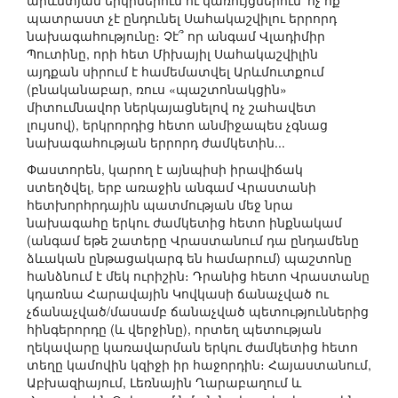
արևմտյան երկրներում ու կառույցներում՝ ոչ ոք
պատրաստ չէ ընդունել Սահակաշվիլու երրորդ
նախագահությունը։ Չէ՞ որ անգամ Վլադիմիր
Պուտինը, որի հետ Միխայիլ Սահակաշվիլին
այդքան սիրում է համեմատվել Արևմուտքում
(բնականաբար, ռուս «պաշտոնակցին»
միտումնավոր ներկայացնելով ոչ շահավետ
լույսով), երկրորդից հետո անմիջապես չգնաց
նախագահության երրորդ ժամկետին...
Փաստորեն, կարող է այնպիսի իրավիճակ
ստեղծվել, երբ առաջին անգամ Վրաստանի
հետխորհրդային պատմության մեջ նրա
նախագահը երկու ժամկետից հետո ինքնակամ
(անգամ եթե շատերը Վրաստանում դա ընդամենը
ձևական ընթացակարգ են համարում) պաշտոնը
հանձնում է մեկ ուրիշին։ Դրանից հետո Վրաստանը
կդառնա Հարավային Կովկասի ճանաչված ու
չճանաչված/մասամբ ճանաչված պետություններից
հինգերորդը (և վերջինը), որտեղ պետության
ղեկավարը կառավարման երկու ժամկետից հետո
տեղը կամովին կզիջի իր հաջորդին։ Հայաստանում,
Աբխազիայում, Լեռնային Ղարաբաղում և