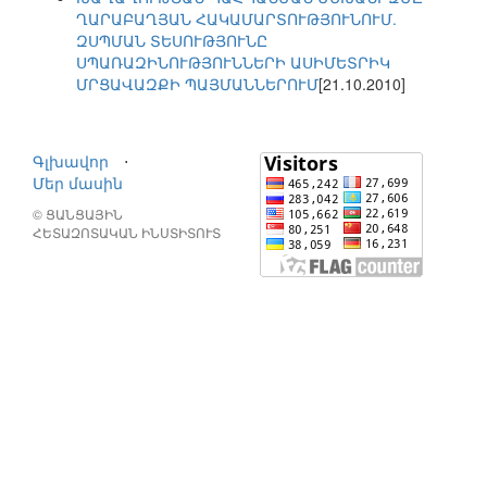
ՂԱՐԱԲԱՂՅԱՆ ՀԱԿԱՄԱՐՏՈՒԹՅՈՒՆՈՒՄ.
ԶՍՊՄԱՆ ՏԵՍՈՒԹՅՈՒՆԸ
ՍՊԱՌԱԶԻՆՈՒԹՅՈՒՆՆԵՐԻ ԱՍԻՄԵՏՐԻԿ
ՄՐՑԱՎԱԶՔԻ ՊԱՅՄԱՆՆԵՐՈՒՄ
[21.10.2010]
Գլխավոր
⋅
Մեր մասին
© ՑԱՆՑԱՅԻՆ
ՀԵՏԱԶՈՏԱԿԱՆ ԻՆՍՏԻՏՈՒՏ