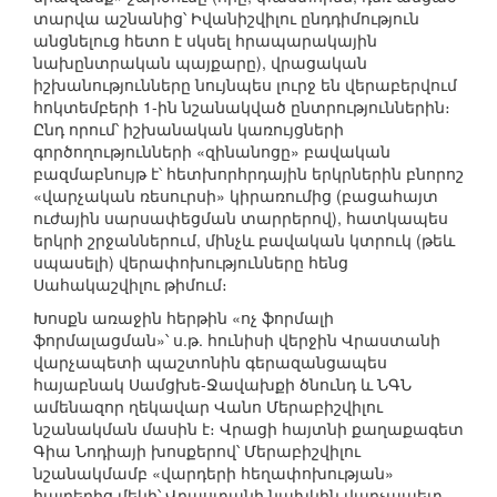
տարվա աշնանից՝ Իվանիշվիլու ընդդիմություն
անցնելուց հետո է սկսել հրապարակային
նախընտրական պայքարը), վրացական
իշխանությունները նույնպես լուրջ են վերաբերվում
հոկտեմբերի 1-ին նշանակված ընտրություններին։
Ընդ որում՝ իշխանական կառույցների
գործողությունների «զինանոցը» բավական
բազմաբնույթ է՝ հետխորհրդային երկրներին բնորոշ
«վարչական ռեսուրսի» կիրառումից (բացահայտ
ուժային սարսափեցման տարրերով), հատկապես
երկրի շրջաններում, մինչև բավական կտրուկ (թեև
սպասելի) վերափոխությունները հենց
Սահակաշվիլու թիմում։
Խոսքն առաջին հերթին «ոչ ֆորմալի
ֆորմալացման»՝ ս.թ. հունիսի վերջին Վրաստանի
վարչապետի պաշտոնին գերազանցապես
հայաբնակ Սամցխե-Ջավախքի ծնունդ և ՆԳՆ
ամենազոր ղեկավար Վանո Մերաբիշվիլու
նշանակման մասին է։ Վրացի հայտնի քաղաքագետ
Գիա Նոդիայի խոսքերով՝ Մերաբիշվիլու
նշանակմամբ «վարդերի հեղափոխության»
հայրերից մեկի՝ Վրաստանի նախկին վարչապետ