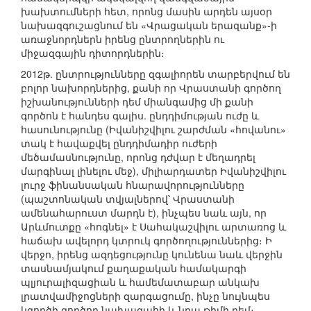
խախտումների հետ, որոնց մասին արդեն այսօր
նախազգուշացնում են «Վրացական երազանք»-ի
առաջնորդներն իրենց ընտրողներին ու
միջազգային դիտորդներին։
2012թ. ընտրությունները զգալիորեն տարբերվում են
բոլոր նախորդներից, քանի որ Վրաստանի գործող
իշխանությունների դեմ միանգամից մի քանի
գործոն է հանդես գալիս. ընդդիմության ուժը և
հասունությունը (Իվանիշվիլու շարժման «հովանու»
տակ է հավաքվել ընդդիմադիր ուժերի
մեծամասնությունը, որոնց դժվար է մեղադրել
մարգինալ լինելու մեջ), միլիարդատեր Իվանիշվիլու
լուրջ ֆինանսական հնարավորությունները
(պաշտոնական տվյալներով՝ Վրաստանի
ամենահարուստ մարդն է), ինչպես նաև այն, որ
Արևմուտքը «հոգնել» է Սահակաշվիլու արտառոց և
հաճախ ավելորդ կտրուկ գործողություններից։ Ի
վերջո, իրենց ազդեցությունը կունենա նաև վերջին
տասնամյակում քաղաքական համակարգի
պլյուրալիզացիան և համեմատաբար անկախ
լրատվամիջոցների զարգացումը, ինչը նույնպես
կգործի գործող նախագահի և նրա թիմի դեմ։