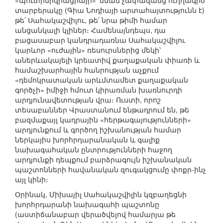
«պուտինիզիացիայի»՝ նման չափազանց ուղղագիծ
տարբերակը (Գիա Նոդիայի արտահայտությունն է)
թե՛ Սահակաշվիլու, թե՛ նրա թիմի համար
անցանկալի կլիներ։ Համենայնդեպս, դա
բացասաբար կանդրադառնա Սահակաշվիլու
կարևոր «ուժային» ռեսուրսներից մեկի՝
աներևակայելի կրեատիվ քաղաքական փիառի և
համաշխարհային հանրության աչքում
«դեմոկրատական արևմտամետ քաղաքական
գործչի» իմիջի հմուտ կիրառման խառնուրդի
արդյունավետության վրա։ Ուստի, որոշ
տեսաբաններ Վրաստանում ենթադրում են, թե
բազմաքայլ կադրային «հերթագայությունների»
արդյունքում և գործող իշխանության համար
ներկայիս խորհրդարանական և գալիք
նախագահական ընտրությունների հաջող
արդյունքի դեպքում բարձրագույն իշխանական
պաշտոնների հավանական զուգակցումը փոքր-ինչ
այլ կինի։
Օրինակ, Միխայիլ Սահակաշվիլին կզբաղեցնի
խորհրդարանի նախագահի պաշտոնը
(աստիճանաբար վերածվելով համարյա թե