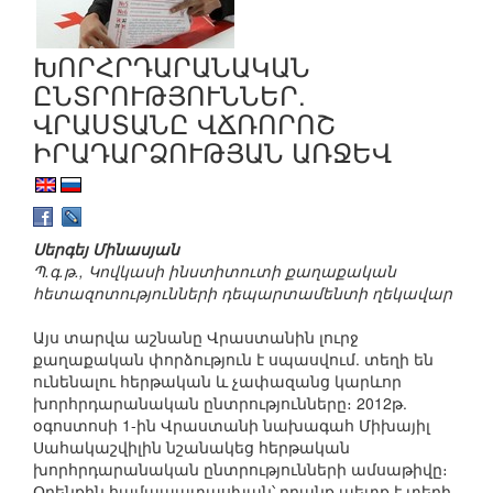
ԽՈՐՀՐԴԱՐԱՆԱԿԱՆ
ԸՆՏՐՈՒԹՅՈՒՆՆԵՐ.
ՎՐԱՍՏԱՆԸ ՎՃՌՈՐՈՇ
ԻՐԱԴԱՐՁՈՒԹՅԱՆ ԱՌՋԵՎ
Սերգեյ Մինասյան
Պ.գ.թ., Կովկասի ինստիտուտի քաղաքական
հետազոտությունների դեպարտամենտի ղեկավար
Այս տարվա աշնանը Վրաստանին լուրջ
քաղաքական փորձություն է սպասվում. տեղի են
ունենալու հերթական և չափազանց կարևոր
խորհրդարանական ընտրությունները։ 2012թ.
օգոստոսի 1-ին Վրաստանի նախագահ Միխայիլ
Սահակաշվիլին նշանակեց հերթական
խորհրդարանական ընտրությունների ամսաթիվը։
Օրենքին համապատասխան՝ դրանք պետք է տեղի