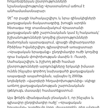
հոկտեմբերյան ընտրությունների
նշանակալիությունը Վրաստանում աճում է
անհամամասնաբար։
Չէ՞ որ բացի Սահակաշվիլու և նրա զինակիցների
քաղաքական ճակատագրից, խոսքն արդեն
հետագա ողջ տասնամյակում Վրաստանի
քաղաքական գծի շարունակման կամ էլ հակառակ՝
իշխանությունների կողմից ընտրությունների
ձախողման պարագայում, վրացի միլիարդատեր
Բիձինա Իվանիշվիլու գլխավորած առաջատար
«Վրացական երազանք» ընդդիմադիր ուժի կողմից
դրա էական փոփոխության մասին է։ Ուստի,
Սահակաշվիլու և իշխող թիմի համար
ընտրությունների արդյունքները երկակի իմաստ
ունեն ինչպես գործող նախագահի քաղաքական
ապագայի ապահովման, այնպես էլ 2003թ.
նոյեմբերի «վարդերի հեղափոխությունից» սկիզբ
առնող քաղաքականության շարունակման
(թեկուզև մասամբ) համատեքստում։
Այս ֆոնին միանգամայն բնական է, որ ինչպես և
գլխավոր ընդդիմադիր ուժը՝ «Վրացական
երազանք» շարժումը (որը, փաստորեն, դեռ անցած