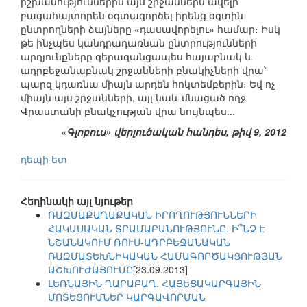
իշխանություններին այս շրջաններն ավելի
բացահայտորեն օգտագործել իրենց օգտին
ընտրողների ձայները «դասավորելու» համար։ Իսկ
թե ինչպես կանդրադառնան ընտրությունների
արդյունքները գերազանցապես հայաբնակ և
ադրբեջանաբնակ շրջանների բնակիչների վրա՝
պարզ կդառնա միայն արդեն հոկտեմբերին։ Եվ ոչ
միայն այս շրջանների, այլ նաև մնացած ողջ
Վրաստանի բնակչության վրա նույնպես...
«Գլոբուս» վերլուծական հանդես, թիվ 9, 2012
դեպի ետ
Հեղինակի այլ նյութեր
ՌԱԶՄԱՔԱՂԱՔԱԿԱՆ ԻՐՈՂՈՒԹՅՈՒՆՆԵՐԻ
ՀԱԿԱՍԱԿԱՆ ՏՐԱՄԱԲԱՆՈՒԹՅՈՒՆԸ. Ի՞ՆՉ Է
ՆՇԱՆԱԿՈՒՄ ՌՈՒՍ-ԱԴՐԲԵՋԱՆԱԿԱՆ
ՌԱԶՄԱՏԵԽՆԻԿԱԿԱՆ ՀԱՄԱԳՈՐԾԱԿՑՈՒԹՅԱՆ
ԱՇԽՈՒԺԱՑՈՒՄԸ
[23.09.2013]
ԼԵՌՆԱՅԻՆ ՂԱՐԱԲԱՂ. ՀԱՅԵՑԱԿԱՐԳԱՅԻՆ
ՄՈՏԵՑՈՒՄՆԵՐ ԿԱՐԳԱՎՈՐՄԱՆ