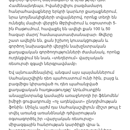
Համենայնդեպս, Իվանիշվիլու բազմամարդ
հանրահավաքները երկրի կարևոր քաղաքներում,
նրա կողմնակիցների տվյալներով, որոնք տեղի են
ունեցել մայիսի վերջին Թբիլիսիում և օգոստոսի 5-
ին Բաթումում, հավաքել են ավելի քան 100 և 50
հազար մարդ՝ համապատասխանաբար։ Թվերը
շատ ավելին են, քան իշխող կուսակցության և
գործող նախագահի վերջին նախընտրական
քաղաքական գործողությունների ժամանակ, որոնք
ուղեկցվում են նաև «տեղերում» վարչական
ռեսուրսի զգալի ներգրավմամբ։
Եվ այնուամենայնիվ, անգամ այս պայմաններում
Սահակաշվիլին դեռ պահուստում ունի հին, բայց և
բազմիցս կիրառված ու դեռ պահանջված
քաղաքական հաղթաթուղթը՝ Արևմուտքին
անայլընտրանք կամային առաջնորդի իր ֆենոմեն/
իմիջի ցուցադրումը «ոչ ադեկվատ» ընդդիմության
ֆոնին։ Մինչև այժմ դա Սահակաշվիլուն միշտ թույլ է
տվել առանց առանձնակի դժվարության
օգտագործել իր «վարչական ռեսուրսը»
միջազգային հանրության կարծիքի վրա և